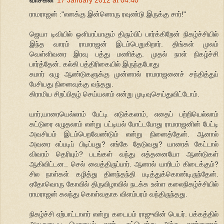
வாசகன்
17 January 2012 at 04:40
ராமராஜன் :"எனக்கு இன்னொரு ரவுண்டு இருக்கு சார்!"
ஜெயா டிவியில் ஒளிபரப்பாகும் திரும்பிப் பார்க்கிறேன் நிகழ்ச்சியில்
இந்த வாரம் ராமராஜன் இடம்பெறுகிறார். திங்கள் முலம்
வெள்ளிவரை இரவு பத்து மணிக்கு. முதல் நாள் நிகழ்ச்சி
பார்த்தேன். கல்கி பத்திரிகையில் இருந்தபோது
சுமார் ஏழு ஆண்டுகளுக்கு முன்னால் ராமராஜனைச் சந்தித்துப்
பேசியது நினைவுக்கு வந்தது.
கிராமிய சிறப்பிதழ் செய்யலாம் என்று முடிவுசெய்துவிட்டோம்.
யார்,யாரையெல்லாம் பேட்டி எடுக்கலாம், எதைப் பற்றியெல்லாம்
கட்டுரை எழுதலாம் என்று பட்டியல் போட்டபோது ராமராஜனின் பேட்டி
அவசியம் இடம்பெறவேண்டும் என்று நினைத்தேன். ஆனால்
அவரை எப்படிப் பிடிப்பது? எங்கே தேடுவது? யாரைக் கேட்டால்
விவரம் தெரியும்? படங்கள் வந்து எத்தனையோ ஆண்டுகள்
ஆகிவிட்டன.. செல் வைத்திருப்பார். ஆனால் யாரிடம் கிடைக்கும்?
சில நாள்கள் கழித்து தினந்தந்தி படித்துக்கொண்டிருந்தேன்.
ஏதோவொரு கோவில் திருவிழாவில் நடக்க உள்ள கலைநிகழ்ச்சியில்
ராமராஜன் கலந்து கொள்வதாக விளம்பரம் வந்திருந்தது.
நிகழ்ச்சி ஏற்பாட்டாளர் என்று கடையம் ராஜுவின் பெயர். பக்கத்தில்