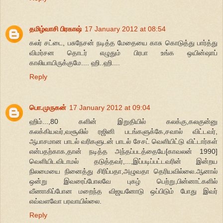
தமிழ்வாசி பிரகாஷ்
17 January 2012 at 08:54
கலர் சட்டை, பசுநேசன் நடித்த மேதையை காசு கொடுத்து பார்த்து
விமர்சன தொடர் எழுதும் பிரபா உங்க ஒயின்ஷாப்
காலியாயிருக்குமே.... ஹி..ஹி....
Reply
பொ.முருகன்
17 January 2012 at 09:04
ஹிம்...,80 களின் இறுதியில் கலக்கு,கலகுன்னு
கலக்கியவர்,வசூலில் ரஜினி படங்களுக்கே,சவால் விட்டவர்,
ஆபாசமான பாடல் வரிகளுடன் பாடல் சேசட் வெளியிட்டு விட்டார்கள்
என்பதற்காக,தான் நடித்த அந்தப்படத்தையே[காவலன் 1990]
வெளியிடவிடாமல் தடுத்தவர்,...,இப்படிப்பட்டவரின் இன்றய
நிலமையை நினைத்து சிரிப்பதா,அழுவதா தெரியவில்லை.ஆனால்
ஒன்று இவரைப்போலவே புகழ் பெற்று,பின்னாட்களில்
வீணாகிப்போன மறைந்த விஜயனோடு ஒப்பிடும் போது இவர்
எவ்வளவோ பரவாயில்லை.
Reply