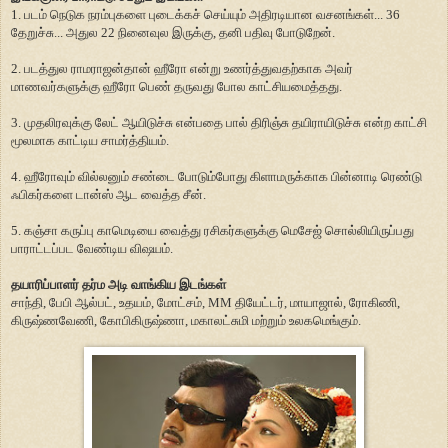
1. படம் நெடுக நரம்புகளை புடைக்கச் செய்யும் அதிரடியான வசனங்கள்... 36
தேறுச்சு... அதுல 22 நினைவுல இருக்கு, தனி பதிவு போடுறேன்.
2. படத்துல ராமராஜன்தான் ஹீரோ என்று உணர்த்துவதற்காக அவர்
மாணவர்களுக்கு ஹீரோ பெண் தருவது போல காட்சியமைத்தது.
3. முதலிரவுக்கு லேட் ஆயிடுச்சு என்பதை பால் திரிஞ்சு தயிராயிடுச்சு என்ற காட்சி
மூலமாக காட்டிய சாமர்த்தியம்.
4. ஹீரோவும் வில்லனும் சண்டை போடும்போது கிளாமருக்காக பின்னாடி ரெண்டு
ஃபிகர்களை டான்ஸ் ஆட வைத்த சீன்.
5. கஞ்சா கருப்பு காமெடியை வைத்து ரசிகர்களுக்கு மெசேஜ் சொல்லியிருப்பது
பாராட்டப்பட வேண்டிய விஷயம்.
தயாரிப்பாளர் தர்ம அடி வாங்கிய இடங்கள்
சாந்தி, பேபி ஆல்பட், உதயம், மோட்சம், MM தியேட்டர், மாயாஜால், ரோகிணி,
கிருஷ்ணவேணி, கோபிகிருஷ்ணா, மகாலட்சுமி மற்றும் உலகமெங்கும்.