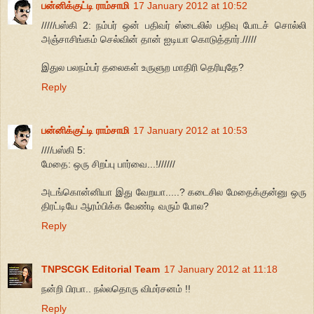
பன்னிக்குட்டி ராம்சாமி
17 January 2012 at 10:52
/////பஸ்கி 2: நம்பர் ஒன் பதிவர் ஸ்டைலில் பதிவு போடச் சொல்லி
அஞ்சாசிங்கம் செல்வின் தான் ஐடியா கொடுத்தார்./////
இதுல பலநம்பர் தலைகள் உருளுற மாதிரி தெரியுதே?
Reply
பன்னிக்குட்டி ராம்சாமி
17 January 2012 at 10:53
////பஸ்கி 5:
மேதை: ஒரு சிறப்பு பார்வை...!//////
அடங்கொன்னியா இது வேறயா.....? கடைசில மேதைக்குன்னு ஒரு
திரட்டியே ஆரம்பிக்க வேண்டி வரும் போல?
Reply
TNPSCGK Editorial Team
17 January 2012 at 11:18
நன்றி பிரபா.. நல்லதொரு விமர்சனம் !!
Reply