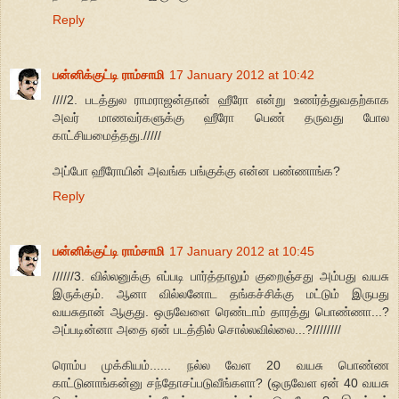
Reply
பன்னிக்குட்டி ராம்சாமி
17 January 2012 at 10:42
////2. படத்துல ராமராஜன்தான் ஹீரோ என்று உணர்த்துவதற்காக
அவர் மாணவர்களுக்கு ஹீரோ பெண் தருவது போல
காட்சியமைத்தது./////
அப்போ ஹீரோயின் அவங்க பங்குக்கு என்ன பண்ணாங்க?
Reply
பன்னிக்குட்டி ராம்சாமி
17 January 2012 at 10:45
//////3. வில்லனுக்கு எப்படி பார்த்தாலும் குறைஞ்சது அம்பது வயசு
இருக்கும். ஆனா வில்லனோட தங்கச்சிக்கு மட்டும் இருபது
வயசுதான் ஆகுது. ஒருவேளை ரெண்டாம் தாரத்து பொண்ணா...?
அப்படின்னா அதை ஏன் படத்தில் சொல்லவில்லை...?////////
ரொம்ப முக்கியம்...... நல்ல வேள 20 வயசு பொண்ண
காட்டுனாங்கன்னு சந்தோசப்படுவீங்களா? (ஒருவேள ஏன் 40 வயசு