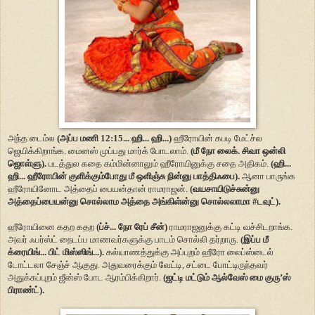
அந்த டைம்ல
(அப்ப மணி 12:15... ஹி... ஹி...)
ஹீரோயின் கபடி மேட்ச்ல
ஜெயிக்கிறாங்க. மைனஸ் முப்பது மார்க் போடலாம்.
(மீ நோ லைக். சிவா ஒன்லி
ஜொள்ளு).
படத்துல கதை கம்மின்னாலும் ஹீரோயினுக்கு சதை அதிகம்.
(ஹி...
ஹி... ஹீரோயின் குளிக்கும்போது மீ ஒளிஞ்சு நின்னு பாத்திஃபை).
ஆனா பாருங்க
ஹீரோயினோட அத்தைப் பையன்தான் ராமராஜன்.
(வயசாயிடுச்சுன்னு
அத்தைப்பையன்னு சொல்லாம அத்தை அங்கிள்ன்னு சொல்லலாமா #டவுட்).
ஹீரோயினை கதற கதற
(ப்ச்... நோ ரேப் சீன்)
ராமராஜனுக்கு கட்டி வச்சிடறாங்க.
அவர் ஃபர்ஸ்ட் நைடப்ப மாணவர்களுக்கு பாடம் சொல்லி தர்றாரு.
(இப்ப மீ
க்ரையிங்... பிட் மிஸ்ஸிங்...).
கல்யாணத்துக்கு அப்புறம் ஹீரோ லைப்ஸ்டைல்
டோட்டலா சேஞ்ச் ஆகுது. அதுவரைக்கும் வேட்டி, சட்டை போட்டிருந்தவர்
அதுக்கப்புறம் ஜீன்ஸ் போட ஆரம்பிக்கிறார்.
(ஜட்டி மட்டும் ஆல்வேஸ் மை குரு’ஸ்
பிராண்ட்).