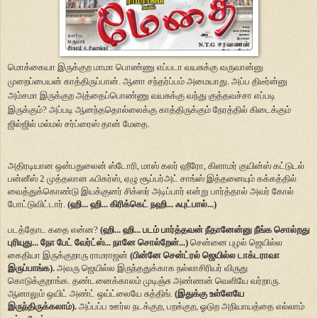
மொக்கையா இருக்குற மாமா பொண்ணு எப்படா வயசுக்கு வருவான்னு
முறைப்பையன் காத்திருப்பான். ஆனா சந்தர்ப்பம் அமையாது. அப்ப திடீர்ன்னு
அம்சமா இருக்குற அத்தைப்பொண்ணு வயசுக்கு வந்து குத்தவச்சா எப்படி
இருக்கும்? அப்படி ஆனந்ததொல்லைக்கு காத்திருக்கும் நேரத்தில் கிடைக்கும்
ஜில்ஜில் மல்மல் சர்ப்ரைஸ் தான் மேதை.
அதிரடியான ஒன்பதுலைன் ஸ்டோரி, மாஸ் கலர் ஹீரோ, கிளாமர் குயின்ஸ் கட்டுடல்
பன்னீஸ் 2 முத்தலான ஃபிகர்ஸ், ஏழு சூப்பர்அட் சாங்ஸ் இத்தனையும் கக்கத்தில்
வைத்துக்கொண்டு இயக்குனர் சிக்ஸர் அடிப்பார் என்று பார்த்தால் அவர் கோல்
போட்டுவிட்டார்.
(ஹி... ஹி... கிரிக்கெட் நஹி... ஃபுட்பால்...)
படத்தோட கதை என்ன?
(ஹி... ஹி... படம் பார்த்தவன் நீதானேன்னு நீங்க சொல்றது
புரியுது... நோ பேட் வேர்ட்ஸ்... நானே சொல்றேன்...)
சென்னை புழல் ஜெயில்ல
கைதியா இருக்குறாரு ராமராஜன்
(பின்னே சென்ட்ரல் ஜெயில்ல டாக்டராவா
இருப்பாங்க).
அவரு ஜெயில்ல இருந்ததுக்காக நல்லாசிரியர் விருது
கொடுக்குறாங்க. தண்டனைக்காலம் முடிஞ்சு அண்ணன் வெளியே வர்றாரு.
ஆனாலும் ஒயிட் அண்ட் ஒய்ட்லையே சுத்திங்.
(இதுக்கு உள்ளேயே
இருந்திருக்கலாம்).
அப்பப்ப ஊர்ல நடக்குற, பறக்குற, ஓடுற அநியாயத்தை எல்லாம்