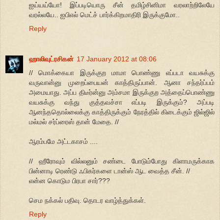
ஐய்யய்யோ! இப்படியொரு சீன் தமிழ்சினிமா வரலாற்றிலேயே
வரல்லயே.. ஐபிஎல் மெட்ச் பார்க்கிறமாதிரி இருக்குமோ..
Reply
ஹாலிவுட்ரசிகன்
17 January 2012 at 08:06
// மொக்கையா இருக்குற மாமா பொண்ணு எப்படா வயசுக்கு
வருவான்னு முறைப்பையன் காத்திருப்பான். ஆனா சந்தர்ப்பம்
அமையாது. அப்ப திடீர்ன்னு அம்சமா இருக்குற அத்தைப்பொண்ணு
வயசுக்கு வந்து குத்தவச்சா எப்படி இருக்கும்? அப்படி
ஆனந்ததொல்லைக்கு காத்திருக்கும் நேரத்தில் கிடைக்கும் ஜில்ஜில்
மல்மல் சர்ப்ரைஸ் தான் மேதை. //
ஆரம்பமே அட்டகாசம் ....
// ஹீரோவும் வில்லனும் சண்டை போடும்போது கிளாமருக்காக
பின்னாடி ரெண்டு ஃபிகர்களை டான்ஸ் ஆட வைத்த சீன். //
என்ன கொடும பிரபா சார்???
செம நக்கல் பதிவு. தொடர வாழ்த்துக்கள்.
Reply