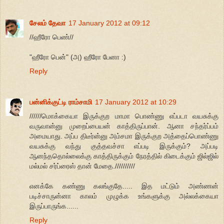
சேலம் தேவா
17 January 2012 at 09:12
//ஹீரோ பெண்//
"ஹீரோ பென்" (அ) ஹீரோ பேனா :)
Reply
பன்னிக்குட்டி ராம்சாமி
17 January 2012 at 10:29
//////மொக்கையா இருக்குற மாமா பொண்ணு எப்படா வயசுக்கு
வருவான்னு முறைப்பையன் காத்திருப்பான். ஆனா சந்தர்ப்பம்
அமையாது. அப்ப திடீர்ன்னு அம்சமா இருக்குற அத்தைப்பொண்ணு
வயசுக்கு வந்து குத்தவச்சா எப்படி இருக்கும்? அப்படி
ஆனந்ததொல்லைக்கு காத்திருக்கும் நேரத்தில் கிடைக்கும் ஜில்ஜில்
மல்மல் சர்ப்ரைஸ் தான் மேதை.//////////
எனக்கே கண்ணு கலங்குதே..... இத மட்டும் அண்ணன்
படிச்சாருன்னா காலம் முழுக்க உங்களுக்கு அல்லக்கையா
இருப்பாருங்க......
Reply