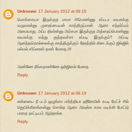
Unknown
17 January 2012 at 06:15
மொக்கையா இருக்குற மாமா ///பொண்ணு எப்படா வயசுக்கு
வருவான்னு முறைப்பையன் காத்திருப்பான். ஆனா சந்தர்ப்பம்
அமையாது. அப்ப திடீர்ன்னு அம்சமா இருக்குற அத்தைப்பொண்ணு
வயசுக்கு வந்து குத்தவச்சா எப்படி இருக்கும்? அப்படி
ஆனந்ததொல்லைக்கு காத்திருக்கும் நேரத்தில் கிடைக்கும் ஜில்ஜில்
மல்மல் சர்ப்ரைஸ் தான் மேதை.///
அண்ணே நீங்கதாண்ணே ஒரிஜினல் மேதை
Reply
Unknown
17 January 2012 at 06:19
என்னைய நீ படம் ஒழுங்கா பார்த்தியா ஹீரோயின் கபடி மேட்ச் சில்
ஜெயிக்கிராங்கன்னு சொல்ற ஆனா அவுங்க கால மடிக்கி போட்டு
பாராத நாட்டியம் ஆடுறாங்க
Reply