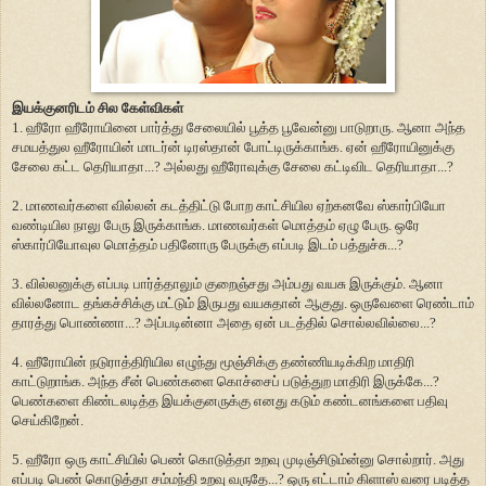
இயக்குனரிடம் சில கேள்விகள்
1. ஹீரோ ஹீரோயினை பார்த்து சேலையில் பூத்த பூவேன்னு பாடுறாரு. ஆனா அந்த
சமயத்துல ஹீரோயின் மாடர்ன் டிரஸ்தான் போட்டிருக்காங்க. ஏன் ஹீரோயினுக்கு
சேலை கட்ட தெரியாதா...? அல்லது ஹீரோவுக்கு சேலை கட்டிவிட தெரியாதா...?
2. மாணவர்களை வில்லன் கடத்திட்டு போற காட்சியில ஏற்கனவே ஸ்கார்பியோ
வண்டியில நாலு பேரு இருக்காங்க. மாணவர்கள் மொத்தம் ஏழு பேரு. ஒரே
ஸ்கார்பியோவுல மொத்தம் பதினோரு பேருக்கு எப்படி இடம் பத்துச்சு...?
3. வில்லனுக்கு எப்படி பார்த்தாலும் குறைஞ்சது அம்பது வயசு இருக்கும். ஆனா
வில்லனோட தங்கச்சிக்கு மட்டும் இருபது வயசுதான் ஆகுது. ஒருவேளை ரெண்டாம்
தாரத்து பொண்ணா...? அப்படின்னா அதை ஏன் படத்தில் சொல்லவில்லை...?
4. ஹீரோயின் நடுராத்திரியில எழுந்து மூஞ்சிக்கு தண்ணியடிக்கிற மாதிரி
காட்டுறாங்க. அந்த சீன் பெண்களை கொச்சைப் படுத்துற மாதிரி இருக்கே...?
பெண்களை கிண்டலடித்த இயக்குனருக்கு எனது கடும் கண்டனங்களை பதிவு
செய்கிறேன்.
5. ஹீரோ ஒரு காட்சியில் பெண் கொடுத்தா உறவு முடிஞ்சிடும்ன்னு சொல்றார். அது
எப்படி பெண் கொடுத்தா சம்மந்தி உறவு வருதே...? ஒரு எட்டாம் கிளாஸ் வரை படித்த