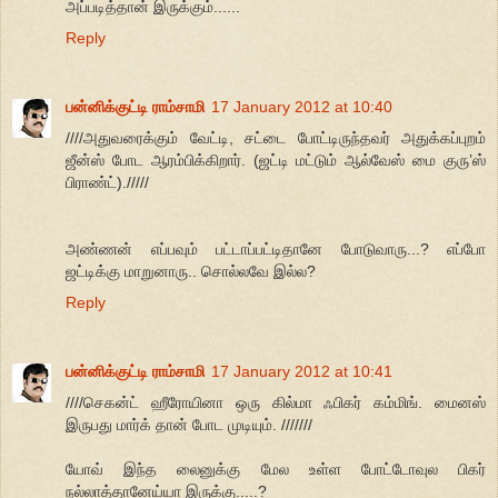
அப்படித்தான் இருக்கும்......
Reply
பன்னிக்குட்டி ராம்சாமி
17 January 2012 at 10:40
////அதுவரைக்கும் வேட்டி, சட்டை போட்டிருந்தவர் அதுக்கப்புறம்
ஜீன்ஸ் போட ஆரம்பிக்கிறார். (ஜட்டி மட்டும் ஆல்வேஸ் மை குரு’ஸ்
பிராண்ட்)./////
அண்ணன் எப்பவும் பட்டாப்பட்டிதானே போடுவாரு...? எப்போ
ஜட்டிக்கு மாறுனாரு.. சொல்லவே இல்ல?
Reply
பன்னிக்குட்டி ராம்சாமி
17 January 2012 at 10:41
////செகன்ட் ஹீரோயினா ஒரு கில்மா ஃபிகர் கம்மிங். மைனஸ்
இருபது மார்க் தான் போட முடியும். ///////
யோவ் இந்த லைனுக்கு மேல உள்ள போட்டோவுல பிகர்
நல்லாத்தானேய்யா இருக்கு.....?