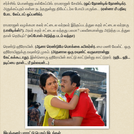
சர்ச்சிங். பொண்ணு எஸ்கேப்பிங். ராமராஜன் சேவிங்
. (ஒய் நோண்டிங் நோண்டிங்).
அதுக்கப்புறம் என்ன நடந்ததுன்னு தியேட்டர்ல போயி பாருங்க...
(ஏன்னா மீ பதிவு
போட லேப்டாப் ஒப்பனிங்).
ராமராஜன் வழக்கமா கலர் சட்டைல வர்றவர் இந்தப்படத்துல கதர் சட்டைல வர்றாரு
(பாலிடிக்ஸ்?).
அவர் கதர் சட்டைல வந்தது பலமா? பலவீனமான்னு அடுத்த படத்துல
தான் தெரியும்?
(சப்போஸ் அடுத்த படம் வந்தா)
ரெண்டு ஹீரோயின்.
(ஆனா ரெண்டுமே மொக்கை ஃபிகர்ஸ்).
மை மணி வேஸ்ட். ஒரு
ஹீரோயினுக்கு ரவுண்டு முகம்.
(அதனால ஒரு ரவுண்ட் வருவாரான்னு
கேட்கக்கூடாது).
இன்னொரு ஹீரோயின் காட்டு காட்டுன்னு காட்டுறார்.
(ஹி... ஹி...
நடிப்பை தான்... மீ நல்லவன்...)
இயக்குனர் பாராட்டு பெறும் இடங்கள்