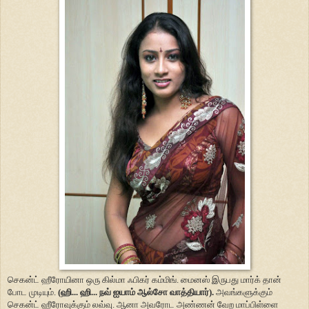
செகன்ட் ஹீரோயினா ஒரு கில்மா ஃபிகர் கம்மிங். மைனஸ் இருபது மார்க் தான்
போட முடியும்.
(ஹி... ஹி... நவ் ஐயாம் ஆல்சோ வாத்தியார்).
அவங்களுக்கும்
செகன்ட் ஹீரோவுக்கும் லவ்வு. ஆனா அவரோட அண்ணன் வேற மாப்பிள்ளை