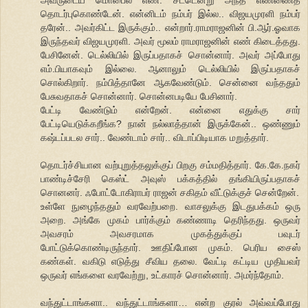
அவருடைய மொபைல் எண். சட்டென்று அந்த எண்ணைத்
தொடர்புகொண்டேன். என்னிடம் நம்பர் இல்ல.. விஜயமுரளி நம்பர்
தரேன்.. அவர்கிட்ட இருக்கும்.. என்றார்.ராமராஜனின் பி.ஆர்.ஓவாக
இருந்தவர் விஜயமுரளி. அவர் மூலம் ராமராஜனின் எண் கிடைத்தது.
பேசினேன். டெல்லியில் இருப்பதாகச் சொன்னார். அவர் அப்போது
எம்.பியாகவும் இல்லை. ஆனாலும் டெல்லியில் இருப்பதாகச்
சொல்கிறார். நம்பித்தானே ஆகவேண்டும். சென்னை வந்ததும்
பேசுவதாகச் சொன்னார். சொன்னபடியே பேசினார்.
பேட்டி வேண்டும் என்றேன். என்னை எதுக்கு சார்
பேட்டியெடுக்கறீங்க? நான் நல்லாத்தான் இருக்கேன்.. ஒண்ணும்
கஷ்டப்படல சார்.. வேண்டாம் சார்.. விடாப்பிடியாக மறுத்தார்.
தொடர்ச்சியான வற்புறுத்தலுக்குப் பிறகு சம்மதித்தார். கே.கே.நகர்
பாண்டிச்சேரி கெஸ்ட் அவுஸ் பக்கத்தில் தங்கியிருப்பதாகச்
சொனனர். ஃபோட்டோகிராபர் ராஜன் சகிதம் வீட்டுக்குச் சென்றேன்.
உள்ளே நுழைந்ததும் வரவேற்பறை. வாசலுக்கு இடதுபக்கம் ஒரு
அறை. அங்கே முகம் பார்க்கும் கண்ணாடி தெரிந்தது. ஒருவர்
அவசரம் அவசரமாக முகத்துக்குப் பவுடர்
போட்டுக்கொண்டிருந்தார். ஊதிப்போன முகம். பெரிய சைஸ்
கண்கள். வகிடு எடுத்து சீவிய தலை. வேட்டி கட்டிய முதியவர்
ஒருவர் எங்களை வரவேற்று, உட்காரச் சொன்னார். அமர்ந்தோம்.
வந்துட்டாங்களா.. வந்துட்டாங்களா… என்ற குரல் அவ்வப்போது