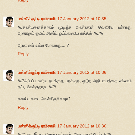
பன்னிக்குட்டி ராம்சாமி
17 January 2012 at 10:35
////தண்டனைக்காலம் முடிஞ்சு அண்ணன் வெளியே வர்றாரு.
ஆனாலும் ஒயிட் அண்ட் ஒய்ட்லையே சுத்திங்.////////
ஆமா ஏன் உள்ள போனாரு.....?
Reply
பன்னிக்குட்டி ராம்சாமி
17 January 2012 at 10:36
/////அப்பப்ப ஊர்ல நடக்குற, பறக்குற, ஓடுற அநியாயத்தை எல்லாம்
தட்டி கேக்குறாரு. //////
கசாப்பு கடை வெச்சிருக்காரா?
Reply
பன்னிக்குட்டி ராம்சாமி
17 January 2012 at 10:36
////ஆனா இவரு ரொம்ப நல்லவர். (நோ காப்பி பேஸ்ட்)/////