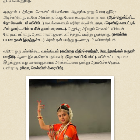
தட்டி கேக்குறாரு.
ஒருநாள் படத்தோட செகன்ட் வில்லனோட ஆளுங்க நாலு பேரை ஹீரோ
அடிச்சுடுறாரு. உடனே அவங்க நாப்பது பேரை கூட்டிட்டு வர்றாங்க.
(ஆல் ஜென்ட்ஸ்...
நோ லேடீஸ்... மீ ஃபீலிங்...)
அவங்களையும் ஹீரோ அடிச்சிடறாரு.
(ரெண்டு ஃபைட்டிங்
சீன் ஓவர்... கில்மா சீன் தான் வரலை...).
அதுக்கு அப்புறம் செகன்ட் வில்லன்
நேரடியா வர்றாரு. ஆனா ராமராஜனை பார்த்ததும் பயந்து ஓடிடுறாரு.
(எனக்கே
பயமா தான் இருந்துச்சு...).
அவர் ஏன் பயந்து ஓடினாரு...? ஃபிளாஷ்பேக்.
ஹீரோ ஒரு பள்ளிக்கூட வாத்தியார்
(கவிதை வீதி செளந்தர், வேடந்தாங்கல் கருண்
மாதிரி).
ஆனா இவரு ரொம்ப நல்லவர்.
(நோ காப்பி பேஸ்ட்).
ஃபீஸ் கட்டமுடியாம
இருக்குற ஏழை பசங்களுக்காக அறக்கட்டளை ஒன்னு ஆரம்பிச்சு ஹெல்ப்
பண்றாரு.
(சிவா, செல்வின் க்ரையிங்).