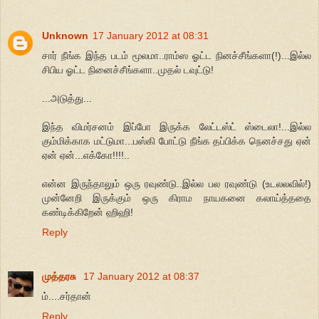
Unknown
17 January 2012 at 08:31
சார் நீங்க இந்த படம் மூலமா..ராம்ஸ ஓட்ட நினச்சீங்களா(!)...இல்ல
சிபிய ஓட்ட நினைச்சீங்களா..முதல் டவுட்டு!
...அடுத்து...
இந்த விமர்சனம் இப்போ இருக்க லேட்டஸ்ட் ஸ்டைலா!...இல்ல
கும்மிக்காக மட்டுமா...பஸ்கி போட்டு நீங்க தப்பிக்க நெனச்சது ஏன்
ஏன் ஏன்...எக்கோ!!!!..
என்ன இருந்தாலும் ஒரு ரவுண்டு..இல்ல பல ரவுண்டு (உடலலவில்!)
முன்னேறி இருக்கும் ஒரு கிராம நாயகனை கலாய்த்ததை
கண்டிக்கிறேன் ஹிஹி!
Reply
முத்தரசு
17 January 2012 at 08:37
ம்....சர்தான்
Reply