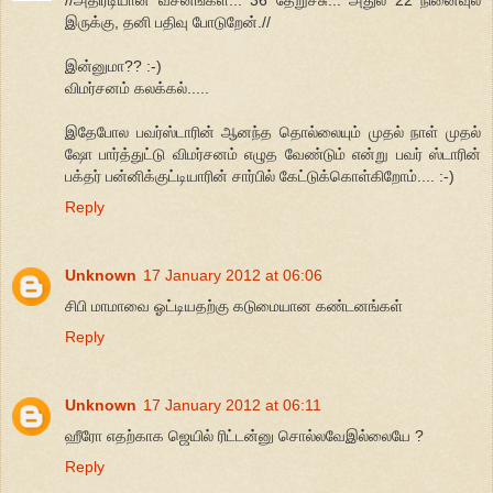
//அதிரடியான வசனங்கள்... 36 தேறுச்சு... அதுல 22 நினைவுல
இருக்கு, தனி பதிவு போடுறேன்.//
இன்னுமா?? :-)
விமர்சனம் கலக்கல்.....
இதேபோல பவர்ஸ்டாரின் ஆனந்த தொல்லையும் முதல் நாள் முதல்
ஷோ பார்த்துட்டு விமர்சனம் எழுத வேண்டும் என்று பவர் ஸ்டாரின்
பக்தர் பன்னிக்குட்டியாரின் சார்பில் கேட்டுக்கொள்கிறோம்.... :-)
Reply
Unknown
17 January 2012 at 06:06
சிபி மாமாவை ஓட்டியதற்கு கடுமையான கண்டனங்கள்
Reply
Unknown
17 January 2012 at 06:11
ஹீரோ எதற்காக ஜெயில் ரிட்டன்னு சொல்லவேஇல்லையே ?
Reply