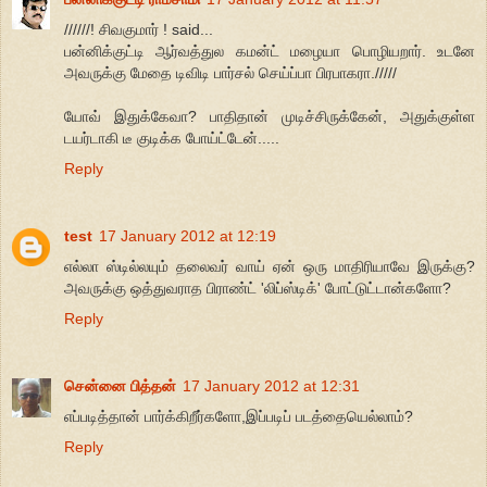
//////! சிவகுமார் ! said...
பன்னிக்குட்டி ஆர்வத்துல கமன்ட் மழையா பொழியறார். உடனே
அவருக்கு மேதை டிவிடி பார்சல் செய்ப்பா பிரபாகரா./////
யோவ் இதுக்கேவா? பாதிதான் முடிச்சிருக்கேன், அதுக்குள்ள
டயர்டாகி டீ குடிக்க போய்ட்டேன்.....
Reply
test
17 January 2012 at 12:19
எல்லா ஸ்டில்லயும் தலைவர் வாய் ஏன் ஒரு மாதிரியாவே இருக்கு?
அவருக்கு ஒத்துவராத பிராண்ட் 'லிப்ஸ்டிக்' போட்டுட்டான்களோ?
Reply
சென்னை பித்தன்
17 January 2012 at 12:31
எப்படித்தான் பார்க்கிறீர்களோ,இப்படிப் படத்தையெல்லாம்?
Reply