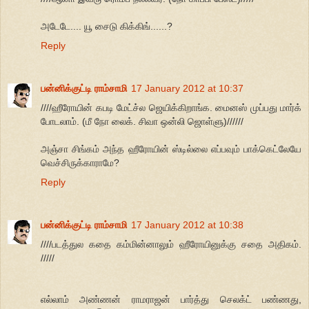
அடேடே.... யூ சைடு கிக்கிங்......?
Reply
பன்னிக்குட்டி ராம்சாமி
17 January 2012 at 10:37
////ஹீரோயின் கபடி மேட்ச்ல ஜெயிக்கிறாங்க. மைனஸ் முப்பது மார்க்
போடலாம். (மீ நோ லைக். சிவா ஒன்லி ஜொள்ளு)//////
அஞ்சா சிங்கம் அந்த ஹீரோயின் ஸ்டில்லை எப்பவும் பாக்கெட்லேயே
வெச்சிருக்காராமே?
Reply
பன்னிக்குட்டி ராம்சாமி
17 January 2012 at 10:38
////படத்துல கதை கம்மின்னாலும் ஹீரோயினுக்கு சதை அதிகம்.
/////
எல்லாம் அண்ணன் ராமராஜன் பார்த்து செலக்ட் பண்ணது,