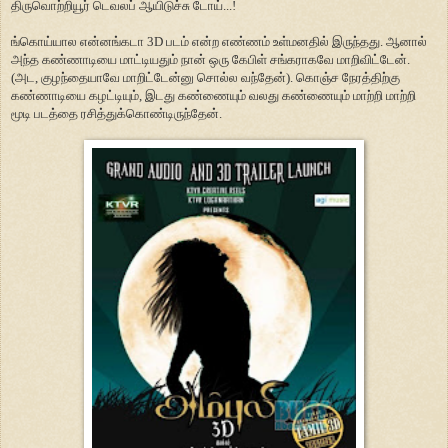
திருவொற்றியூர் டெவலப் ஆயிடுச்சு டோய்...!
ங்கொய்யால என்னங்கடா 3D படம் என்ற எண்ணம் உள்மனதில் இருந்தது. ஆனால்
அந்த கண்ணாடியை மாட்டியதும் நான் ஒரு கேபிள் சங்கராகவே மாறிவிட்டேன்.
(அட, குழந்தையாவே மாறிட்டேன்னு சொல்ல வந்தேன்). கொஞ்ச நேரத்திற்கு
கண்ணாடியை கழட்டியும், இடது கண்ணையும் வலது கண்ணையும் மாற்றி மாற்றி
மூடி படத்தை ரசித்துக்கொண்டிருந்தேன்.