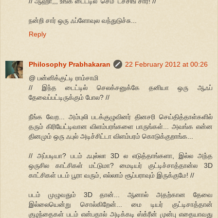
// ஆஹா,,, உங்க டைட்டில் 'செம' டச்சிங் சார்! //
நன்றி சார் ஒரு ஃப்ளோவுல வந்துடுச்சு...
Reply
Philosophy Prabhakaran
22 February 2012 at 00:26
@ பன்னிக்குட்டி ராம்சாமி
// இந்த டைட்டில் செலக்சனுக்கே தனியா ஒரு ஆஃப்
தேவைப்பட்டிருக்கும் போல? //
நீங்க வேற... அம்புலி படக்குழுவினர் தினசரி செய்தித்தாள்களில்
தரும் கிரியேட்டிவான விளம்பரங்களை பாருங்கள்... அவங்க என்ன
தினமும் ஒரு ஃபுல் அடிச்சிட்டா விளம்பரம் கொடுக்குறாங்க...
// அப்படியா? படம் ஃபுல்லா 3D ல எடுத்தாங்களா, இல்ல அந்த
ஒருசில காட்சிகள் மட்டுமா? மைடியர் குட்டிச்சாத்தான்ல 3D
காட்சிகள் படம் பூரா வரும், எல்லாம் சூப்பராவும் இருக்குமே! //
படம் முழுவதும் 3D தான்... ஆனால் அதற்கான தேவை
இல்லையென்று சொல்கிறேன்... மை டியர் குட்டிசாத்தான்
குழந்தைகள் படம் என்பதால் அடிக்கடி ஸ்க்ரீன் முன்பு எதையாவது