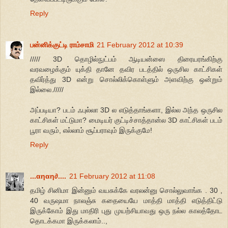
Reply
பன்னிக்குட்டி ராம்சாமி
21 February 2012 at 10:39
///// 3D தொழில்நுட்பம் ஆடியன்ஸை திரையரங்கிற்கு
வரவழைக்கும் யுக்தி தானே தவிர படத்தில் ஒருசில காட்சிகள்
தவிர்த்து 3D என்று சொல்லிக்கொள்ளும் அளவிற்கு ஒன்றும்
இல்லை./////
அப்படியா? படம் ஃபுல்லா 3D ல எடுத்தாங்களா, இல்ல அந்த ஒருசில
காட்சிகள் மட்டுமா? மைடியர் குட்டிச்சாத்தான்ல 3D காட்சிகள் படம்
பூரா வரும், எல்லாம் சூப்பராவும் இருக்குமே!
Reply
...αηαη∂....
21 February 2012 at 11:08
தமிழ் சினிமா இன்னும் வயசுக்கே வரலன்னு சொல்லுவாங்க . 30 ,
40 வருஷமா நாலஞ்சு கதையையே மாத்தி மாத்தி எடுத்திட்டு
இருக்கோம் இது மாதிரி புது முயற்சியாவது ஒரு நல்ல காலத்தோட
தொடக்கமா இருக்கலாம்..,