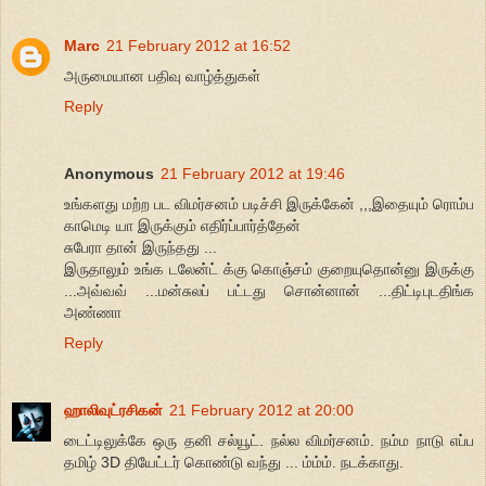
Marc
21 February 2012 at 16:52
அருமையான பதிவு வாழ்த்துகள்
Reply
Anonymous
21 February 2012 at 19:46
உங்களது மற்ற பட விமர்சனம் படிச்சி இருக்கேன் ,,,இதையும் ரொம்ப
காமெடி யா இருக்கும் எதிர்ப்பார்த்தேன்
சுபேரா தான் இருந்தது ...
இருதாலும் உங்க டலேன்ட் க்கு கொஞ்சம் குறையுதொன்னு இருக்கு
...அவ்வவ் ...மன்சுலப் பட்டது சொன்னான் ...திட்டிபுடதிங்க
அண்ணா
Reply
ஹாலிவுட்ரசிகன்
21 February 2012 at 20:00
டைட்டிலுக்கே ஒரு தனி சல்யூட். நல்ல விமர்சனம். நம்ம நாடு எப்ப
தமிழ் 3D தியேட்டர் கொண்டு வந்து ... ம்ம்ம். நடக்காது.