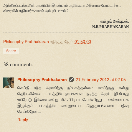
ஆங்கிலப்படங்களின் பாணியில் இரண்டாம் பாதிக்காக அச்சாரம் போட்டாச்சு...
விரைவில் எதிர்பார்க்கலாம் அம்புலி பாகம் 2...
என்றும் அன்புடன்,
N.R.PRABHAKARAN
Philosophy Prabhakaran
உதிர்த்த நேரம்
01:50:00
Share
38 comments:
Philosophy Prabhakaran
21 February 2012 at 02:05
செய்தி எந்த அளவிற்கு நம்பகத்தன்மை வாய்ந்தது என்று
தெரியவில்லை... படத்தில் நாயகனாக நடித்த அஜய் இப்போது
உயிரோடு இல்லை என்று விக்கிபீடியா சொல்கிறது... உண்மையாக
இருக்கும் பட்சத்தில் என்னுடைய அனுதாபங்களை பதிவு
செய்கிறேன்...
Reply