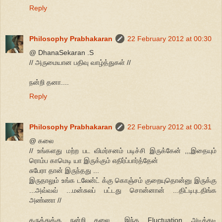
Reply
Philosophy Prabhakaran
22 February 2012 at 00:30
@ DhanaSekaran .S
// அருமையான பதிவு வாழ்த்துகள் //
நன்றி தனா....
Reply
Philosophy Prabhakaran
22 February 2012 at 00:31
@ கலை
// உங்களது மற்ற பட விமர்சனம் படிச்சி இருக்கேன் ,,,இதையும்
ரொம்ப காமெடி யா இருக்கும் எதிர்ப்பார்த்தேன்
சுபேரா தான் இருந்தது ...
இருதாலும் உங்க டலேன்ட் க்கு கொஞ்சம் குறையுதொன்னு இருக்கு
...அவ்வவ் ...மன்சுலப் பட்டது சொன்னான் ...திட்டிபுடதிங்க
அண்ணா //
கருத்துக்கு நன்றி கலை... இந்த Fluctuation அடிக்கடி