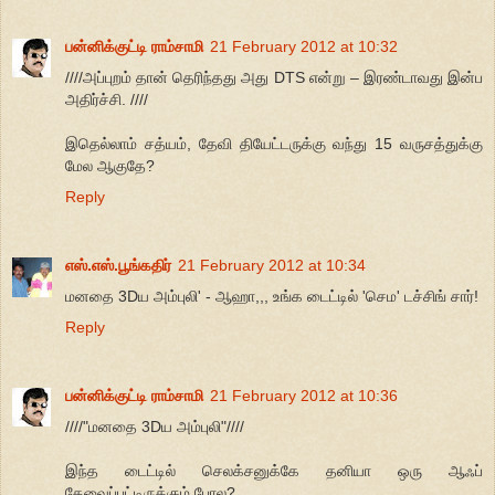
பன்னிக்குட்டி ராம்சாமி
21 February 2012 at 10:32
////அப்புறம் தான் தெரிந்தது அது DTS என்று – இரண்டாவது இன்ப
அதிர்ச்சி. ////
இதெல்லாம் சத்யம், தேவி தியேட்டருக்கு வந்து 15 வருசத்துக்கு
மேல ஆகுதே?
Reply
எஸ்.எஸ்.பூங்கதிர்
21 February 2012 at 10:34
மனதை 3Dய அம்புலி' - ஆஹா,,, உங்க டைட்டில் 'செம' டச்சிங் சார்!
Reply
பன்னிக்குட்டி ராம்சாமி
21 February 2012 at 10:36
////"மனதை 3Dய அம்புலி"////
இந்த டைட்டில் செலக்சனுக்கே தனியா ஒரு ஆஃப்
தேவைப்பட்டிருக்கும் போல?