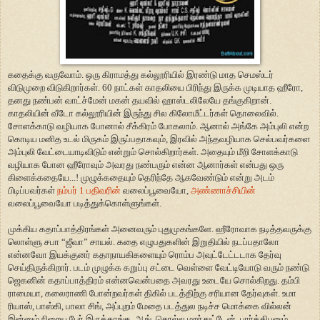
கதைக்கு வருவோம். ஒரு கிராமத்து கல்லூரியில் இரண்டு மாத செமஸ்டர்
விடுமுறை விடுகிறார்கள். 60 நாட்கள் காதலியை பிரிந்து இருக்க முடியாத ஹீரோ,
தனது நண்பன் வாட்ச்மேன் மகன் தயவில் ஹாஸ்டலிலேயே தங்குகிறான்.
காதலியின் வீடோ கல்லூரியின் இருந்து சில கிலோமீட்டர்கள் தொலைவில்.
சோளக்காடு வழியாக போனால் சீக்கிரம் போகலாம். ஆனால் அங்கே அம்புலி என்ற
கொடிய மனித உடல் மிருகம் இருப்பதாகவும், இரவில் அந்தவழியாக செல்பவர்களை
அம்புலி வேட்டையாடிவிடும் என்றும் சொல்கிறார்கள். அதையும் மீறி சோளக்காடு
வழியாக போன ஹீரோவும் அவரது நண்பரும் என்ன ஆனார்கள் என்பது ஒரு
கிளைக்கதையே...! முழுக்கதையும் தெரிந்தே ஆகவேண்டும் என்று அடம்
பிடிப்பவர்கள்
நம்பர் 1 பதிவரின்
வலைப்பூவையோ,
அண்ணாச்சியின்
வலைப்பூவையோ படித்துக்கொள்ளுங்கள்.
முக்கிய கதாப்பாத்திரங்கள் அனைவரும் புதுமுகங்களே. ஹீரோவாக நடித்தவருக்கு
லொள்ளு சபா “ஜீவா” சாயல். கதை எழுபதுகளின் இறுதியில் நடப்பதாலோ
என்னவோ இயக்குனர் கதாநாயகிகளையும் ரொம்ப அவுட்டேட்டடாக தேர்வு
செய்திருக்கிறார். படம் முழுக்க கறுப்பு சட்டை வெள்ளை வேட்டியோடு வரும் நண்டு
ஜெகனின் கதாப்பாத்திரம் என்னவென்பதை அவரது உடையே சொல்கிறது. தம்பி
ராமையா, கலைராணி போன்றவர்கள் திகில் படத்திற்கு சரியான தேர்வுகள். உமா
ரியாஸ், பாஸ்கி, பாலா சிங், அப்புறம் மேதை படத்துல நடிச்ச மொக்கை வில்லன்
இன்னும் நிறைய பேர் இருக்காங்க. ஆங், சொல்ல மறந்துட்டேன். பார்த்திபனும்