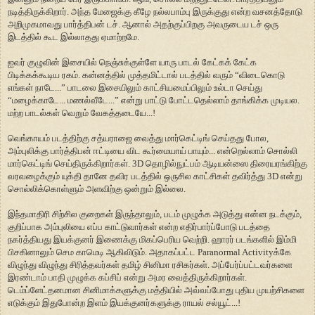
நடித்திருக்கிறார். அந்த மேஜைக்கு கீழே நல்லபாம்பு இருக்குது என்ற வசனத்தோடு
அறிமுகமாவது பார்த்திபன் டச். ஆனால் அதற்குப்பிறகு அவருடைய டச் ஒரு
இடத்தில் கூட இல்லாதது ஏமாற்றமே.
ஐவர் குழுவின் இசையில் நெஞ்சுக்குள்ளே யாரு பாடல் கேட்கக் கேட்க
பிடிக்கக்கூடிய ரகம். கன்னத்தில் முத்தமிட்டால் படத்தில் வரும் “விடைகொடு
எங்கள் நாடே...” பாடலை இசையிலும் காட்சியமைப்பிலும் உல்டா செய்து
“மழைக்காடே... மணல்வீடே...” என்று பாட்டு போட்டதெல்லாம் தாங்கிக்க முடியல.
மற்ற பாடல்கள் வெறும் வேகத்தடையே...!
வெங்காயம் படத்திற்கு சத்யராஜை வைத்து மார்கெட்டிங் செய்தது போல,
அம்புலிக்கு பார்த்திபன் ஈட்டியை விட கூர்மையாய் பாயும்... என்றெல்லாம் சொல்லி
மார்கெட்டிங் செய்திருக்கிறார்கள். 3D தொழில்நுட்பம் ஆடியன்ஸை திரையரங்கிற்கு
வரவழைக்கும் யுக்தி தானே தவிர படத்தில் ஒருசில காட்சிகள் தவிர்த்து 3D என்று
சொல்லிக்கொள்ளும் அளவிற்கு ஒன்றும் இல்லை.
இந்தமாதிரி சிற்சில குறைகள் இருந்தாலும், படம் முழுக்க அடுத்து என்ன நடக்கும்,
குறிப்பாக அம்புலியை எப்ப காட்டுவார்கள் என்ற எதிர்பார்ப்போடு படத்தை
நகர்த்தியது இயக்குனர் இணைக்கு மிகப்பெரிய வெற்றி. ஹாரர் படங்களில் இம்மி
பிசகினாலும் செம காமெடி ஆகிவிடும். அதாகப்பட்ட Paranormal Activityக்கே
விழுந்து விழுந்து சிரித்தவர்கள் தமிழ் சினிமா ரசிகர்கள். அப்பேர்ப்பட்டவர்களை
இரண்டாம் பாதி முழுக்க கப்சிப் என்று அமர வைத்திருக்கிறார்கள்.
டெம்ப்ளேட்தனமான சினிமாக்களுக்கு மத்தியில் அவ்வப்போது புதிய முயற்சிகளை
எடுக்கும் இதுபோன்ற இளம் இயக்குனர்களுக்கு ராயல் சல்யூட்...!