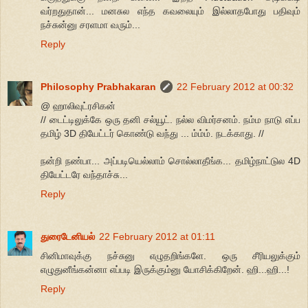
வர்றதுதான்... மனசுல எந்த கவலையும் இல்லாதபோது பதிவும்
நச்சுன்னு சரளமா வரும்...
Reply
Philosophy Prabhakaran
22 February 2012 at 00:32
@ ஹாலிவுட்ரசிகன்
// டைட்டிலுக்கே ஒரு தனி சல்யூட். நல்ல விமர்சனம். நம்ம நாடு எப்ப
தமிழ் 3D தியேட்டர் கொண்டு வந்து ... ம்ம்ம். நடக்காது. //
நன்றி நண்பா... அப்படியெல்லாம் சொல்லாதீங்க... தமிழ்நாட்டுல 4D
தியேட்டரே வந்தாச்சு...
Reply
துரைடேனியல்
22 February 2012 at 01:11
சினிமாவுக்கு நச்சுனு எழுதறிங்களே. ஒரு சீரியலுக்கும்
எழுதுனீங்கன்னா எப்படி இருக்கும்னு யோசிக்கிறேன். ஹி...ஹி...!
Reply