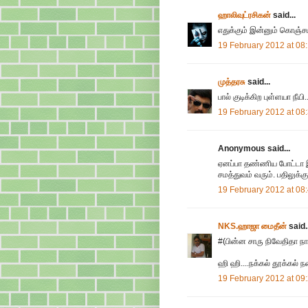
ஹாலிவுட்ரசிகன்
said...
எதுக்கும் இன்னும் கொஞ்ச
19 February 2012 at 08
முத்தரசு
said...
பால் குடிக்கிற புள்ளயா நீயி..
19 February 2012 at 08
Anonymous said...
ஏனப்பா தண்ணிய போட்டா இப
சமத்துவம் வரும். பதிலுக்க
19 February 2012 at 08
NKS.ஹாஜா மைதீன்
said..
#(பின்ன சாரு நிவேதிதா ந
ஹி ஹி....நக்கல் தூக்கல் ந
19 February 2012 at 09