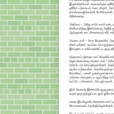
இருக்கிறார்கள். லதாவுக்கும் ஹ
ஹீரோ படுகாயம் அடைகிறார். அப்
சைக்கலாஜிக்கல்லி, பேசிக்கல்ல
மீதிக்கதை.
அதர்வா – அந்த ராம்ப் வாக் நடையழ
சினிமாவிற்கு இன்னொரு அஜித் கு
ஆக்குசன் காட்சிகளையும் சரி, ச
அமலா பால் – Very Beautiful. அதர
கிளப்புகிறார். நடிப்பை பொறுத்
இவருடைய ஸ்பெஷாலிட்டி. ஒரு ஹீ
சந்தானம், நிறைய காட்சிகளில் சலிப்ப
ஜெயபிரகாஷை அமலா பால் “அங்கிள்
கரெக்டாக செய்திருக்கிறார். அ
நடிக்க வந்தவங்க. அவங்களுக்கு
கோலிவுட். மகன் முதல்முறையாக 
பார்வை அவருடைய நடிப்பிற்கு ச
கூப்பிட்டாங்களாம். அப்புறம் நாச
ஜிவி பிரகாஷ் இசையில் ஒருமுறை 
வரும் ஒரு குத்துப்பாடலும் ஓகே
கலை இயக்குனர் கிரணைபாராட்டியே
Decorationல் அசத்தியிருக்கிறார்
இயக்குனர் எல்ரெட் குமார், கா