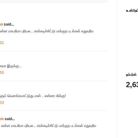
உடன்பிறப
an
said...
ன மாயமோ புரியல... சரக்கடிச்சிட்டு பாக்குற படங்கள் எதுவுமே
:31
வா இருக்கு...
:55
நம்பர்ஸ்
2,6
ளும் வெளங்கமாட்டுது பாஸ் .. என்னா கிக்கு!
:03
am
said...
என்ன மாயமோ புரியல... சரக்கடிச்சிட்டு பாக்குற படங்கள் எதுவுமே