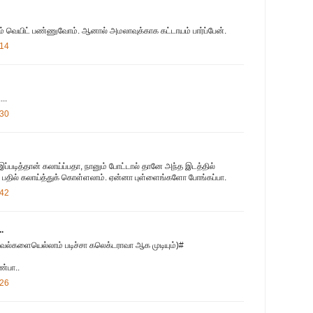
ம் வெயிட் பண்ணுவோம். ஆனால் அமலாவுக்காக கட்டாயம் பார்ப்பேன்.
:14
...
:30
்படித்தான் கலாய்ப்பதா, நானும் போட்டால் தானே அந்த இடத்தில்
ு பதில் கலாய்த்துக் கொள்ளலாம். ஏன்னா புள்ளைங்களோ போங்கப்பா.
:42
.
ாவல்களையெல்லாம் படிச்சா கலெக்டராவா ஆக முடியும்)#
ண்பா..
:26