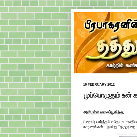
19 FEBRUARY 2012
முப்பொழுதும் உன்
அன்புள்ள வலைப்பூவிற்கு,
ட்ரைலர் பார்த்தபோதே பாடாவதியா
காரணங்கள் – ஒன்று “ஒருமுறை... 