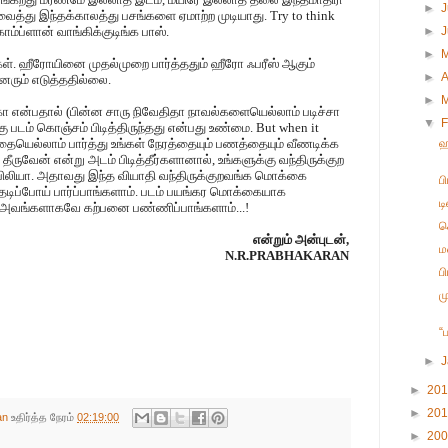
►
J
ு இந்தக்காலத்து பசங்களை ஏமாற்ற முடியாது. Try to think
ாம்ப்ளான் வாங்கிக்குடிங்க பாஸ்.
►
►
்கள். ஹீரோயினை முதல்முறை பார்த்ததும் ஹீரோ ஃபரீஸ் ஆகும்
►
A
ரும் எடுத்ததில்லை.
►
ோ என்பதால் (பின்ன சாரு நிவேதிதா நாவல்களையெல்லாம் படிச்சா
▼
F
 படம் கொஞ்சம் பிடித்திருந்தது என்பது உண்மை. But when it
்தையெல்லாம் பார்த்து உங்கள் நேரத்தையும் பணத்தையும் வீணடிக்க
ஹ
 தீருவேன் என்று அடம் பிடித்தீர்களானால், உங்களுக்கு வந்திருக்குற
லியா. அதாவது இந்த வியாதி வந்திருக்குறவங்க மொக்கை
ப
ேடிப்போய் பார்ப்பாங்களாம். படம் பயங்கர மொக்கையாக
ட
தா அவங்களாகவே கற்பனை பண்ணிப்பாங்களாம்...!
ச
என்றும் அன்புடன்,
ம
N.R.PRABHAKARAN
ப
ம
“
►
►
20
►
20
an
உதிர்த்த நேரம்
02:19:00
►
20