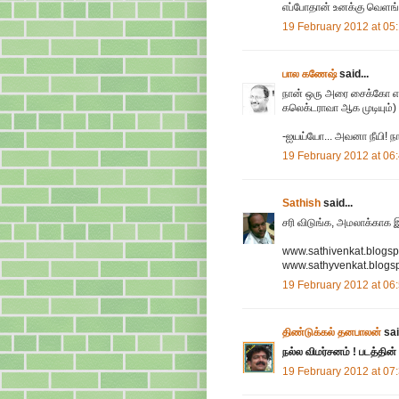
எப்போதான் உனக்கு வெளங்கி
19 February 2012 at 05
பால கணேஷ்
said...
நான் ஒரு அரை சைக்கோ என்
கலெக்டராவா ஆக முடியும்)
-ஐயய்யோ... அவனா நீயி! நான
19 February 2012 at 06
Sathish
said...
சரி விடுங்க, அமலாக்காக இ
www.sathivenkat.blogsp
www.sathyvenkat.blogsp
19 February 2012 at 06
திண்டுக்கல் தனபாலன்
sai
நல்ல விமர்சனம் ! படத்தின் ர
19 February 2012 at 07