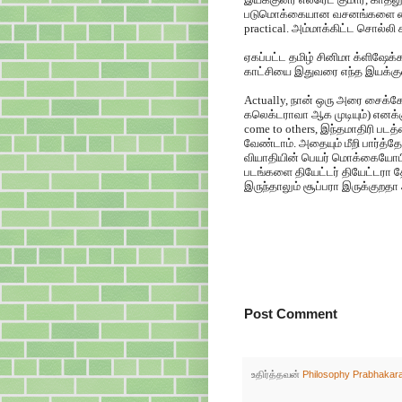
படுமொக்கையான வசனங்களை வைத்த
practical. அம்மாக்கிட்ட சொல்லி க
ஏகப்பட்ட தமிழ் சினிமா க்ளிஷேக
காட்சியை இதுவரை எந்த இயக்குன
Actually, நான் ஒரு அரை சைக்க
கலெக்டராவா ஆக முடியும்) எனக்கு
come to others, இந்தமாதிரி படத
வேண்டாம். அதையும் மீறி பார்த்தே
வியாதியின் பெயர் மொக்கையோபி
படங்களை தியேட்டர் தியேட்டரா த
இருந்தாலும் சூப்பரா இருக்குற
Post Comment
உதிர்த்தவன்
Philosophy Prabhakar