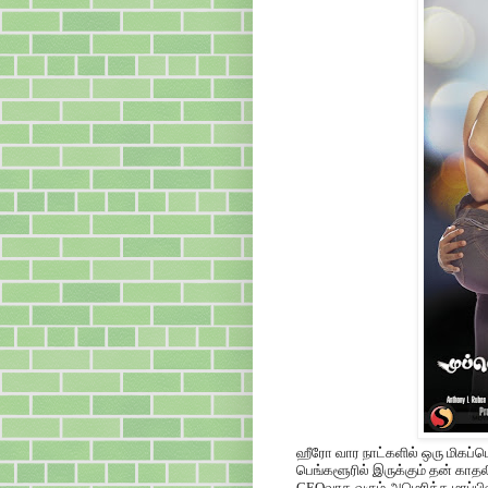
ஹீரோ வார நாட்களில் ஒரு மிகப்பெ
பெங்களூரில் இருக்கும் தன் காதல
CEOவாக வரும் அமெரிக்க மாப்பிள்