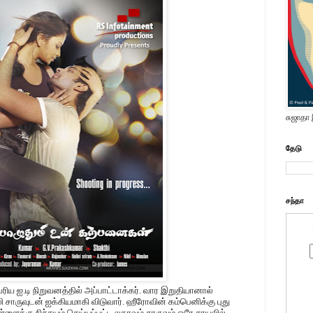
சுஜாதா
தேடு
சந்தா
ரிய ஐ.டி நிறுவனத்தில் அப்பாட்டாக்கர். வார இறுதியானால்
ி சாருவுடன் ஐக்கியமாகி விடுவார். ஹீரோவின் கம்பெனிக்கு புது
ளைக்கு நிச்சயம் செய்யப்பட்ட லதாவும் சாருவும் ஒரே சாயலில்