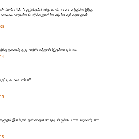
கள்.ரொம்ப பில்டப் குடுக்கும்போதே மைல்டா டவுட் வந்திச்சு.இந்த
சாலால ஊறவச்சு,பொரிச்சு,தாளிச்சு எடுக்க ஷங்கராலதான்
:36
..
ந்தே தலைவர் ஒரு மாதிரியாத்தான் இருக்காரு போல.....
:14
..
குட்டி அமலா பால்.////
:15
..
களூரில் இருக்கும் தன் காதலி சாருவுடன் ஐக்கியமாகி விடுவார். /////
:15