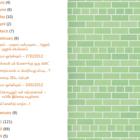
uly
(4)
June
(6)
May
(10)
pril
(2)
March
(7)
ebruary
(8)
ாய்... மதனா மன்மதனா... அஜால்
குஜால் விமர்சனம்
ிரபா ஒயின்ஷாப் – 27022012
ிஸ்கவரி புக் பேலஸுக்கு ஒரு விசிட்
ொதப்பாமல் படமெடுப்பது எப்படி...?
னதை 3Dய அம்புலி
ிரபா ஒயின்ஷாப் – 20022012
ுப்பொழுதும் உன் கற்பனைகள் –
மயிரே இல்லாத வழுக்கை
பல்”லாண்டு வாழ்க...!
January
(8)
11
(121)
10
(88)
09
(5)