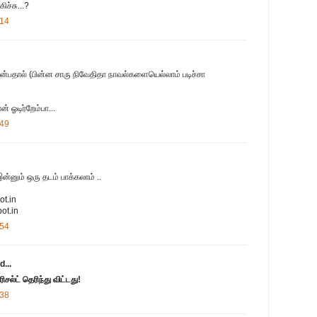
ச்சு...?
:14
பதால் (பின்ன சாரு நிவேதிதா நாவல்களையெல்லாம் படிச்சா
் ஓடிர்றேம்பா...
:49
ன்னும் ஒரு தடம் பாக்கலாம் ..
ot.in
ot.in
:54
d...
ிசல்ட் தெரிந்து விட்டது!
:38