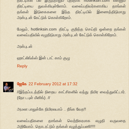
திரட்டிகள் பல இருந்தாலும் புதிதாக hotlinksin.com என்னும்
திரட்டியை துவக்கியுள்ளோம். வலைப்பதிவர்களாகிய தாங்கள்
தங்கள் இடுகைகளை இந்த திரட்டியில் இணைத்திடுமாறு
அன்புடன் கேட்டுக் கொள்கிறோம்.
மேலும், hotlinksin.com திரட்டி குறித்த செய்தி ஒன்றை தங்கள்
வலைப்பதிவில் எழுதிடுமாறு அன்புடன் கேட்டுக் கொள்கிறோம்.
அன்புடன்
ஹாட்லிங்க்ஸ் இன் டாட் காம் குழு
Reply
ஜேகே
22 February 2012 at 17:32
//இந்தப்படத்தில் நிறைய காட்சிகளில் வந்து நிமிர வைத்துவிட்டார்.
(நோ டபுள் மீனிங்). //
அமலா பாலுக்கே நிமிரலயாம் .. நீங்க வேற!!
வலைப்பதிகளை தாங்கள் வெற்றிகரமாக எழுதி வருவதை
அறிவோம். தொடரட்டும் தங்கள் எழுத்துப்பணி!!!!