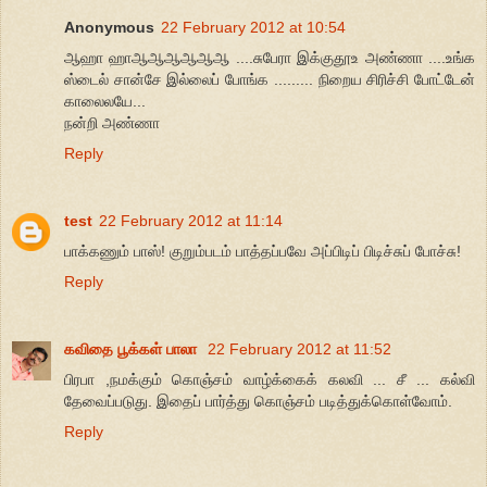
Anonymous
22 February 2012 at 10:54
ஆஹா ஹாஆஆஆஆஆஆ ....சுபேரா இக்குதூஉ அண்ணா ....உங்க
ஸ்டைல் சான்சே இல்லைப் போங்க ......... நிறைய சிரிச்சி போட்டேன்
காலைலயே...
நன்றி அண்ணா
Reply
test
22 February 2012 at 11:14
பாக்கணும் பாஸ்! குறும்படம் பாத்தப்பவே அப்பிடிப் பிடிச்சுப் போச்சு!
Reply
கவிதை பூக்கள் பாலா
22 February 2012 at 11:52
பிரபா ,நமக்கும் கொஞ்சம் வாழ்க்கைக் கலவி ... சீ ... கல்வி
தேவைப்படுது. இதைப் பார்த்து கொஞ்சம் படித்துக்கொள்வோம்.
Reply