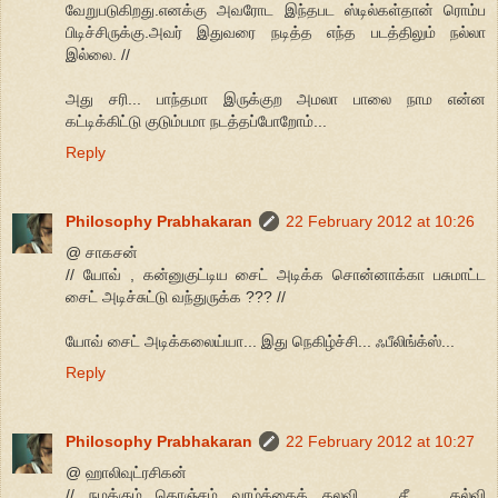
வேறுபடுகிறது.எனக்கு அவரோட இந்தபட ஸ்டில்கள்தான் ரொம்ப
பிடிச்சிருக்கு.அவர் இதுவரை நடித்த எந்த படத்திலும் நல்லா
இல்லை. //
அது சரி... பாந்தமா இருக்குற அமலா பாலை நாம என்ன
கட்டிக்கிட்டு குடும்பமா நடத்தப்போறோம்...
Reply
Philosophy Prabhakaran
22 February 2012 at 10:26
@ சாகசன்
// யோவ் , கன்னுகுட்டிய சைட் அடிக்க சொன்னாக்கா பசுமாட்ட
சைட் அடிச்சுட்டு வந்துருக்க ??? //
யோவ் சைட் அடிக்கலைய்யா... இது நெகிழ்ச்சி... ஃபீலிங்க்ஸ்...
Reply
Philosophy Prabhakaran
22 February 2012 at 10:27
@ ஹாலிவுட்ரசிகன்
// நமக்கும் கொஞ்சம் வாழ்க்கைக் கலவி ... சீ ... கல்வி