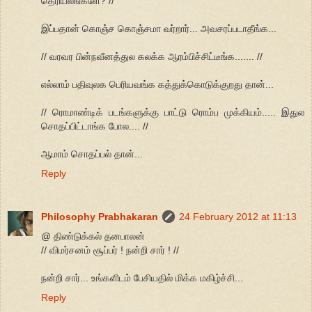
தெரியலீங்களே? //
இப்பதான் கொஞ்ச கொஞ்சமா வர்றார்... அவசரப்படாதீங்க...
// வரவர பின்நவீனத்துல கலக்க ஆரம்பிச்சிட்டீங்க....... //
எல்லாம் பதிவுலக பெரியவங்க கத்துக்கொடுக்குறது தான்...
// ரொமாண்டிக் படங்களுக்கு பாட்டு ரொம்ப முக்கியம்..... இதுல
சொதப்பிட்டாங்க போல.... //
ஆமாம் சொதப்பல் தான்...
Reply
Philosophy Prabhakaran
24 February 2012 at 11:13
@ திண்டுக்கல் தனபாலன்
// விமர்சனம் சூப்பர் ! நன்றி சார் ! //
நன்றி சார்... உங்களிடம் பேசியதில் மிக்க மகிழ்ச்சி...
Reply