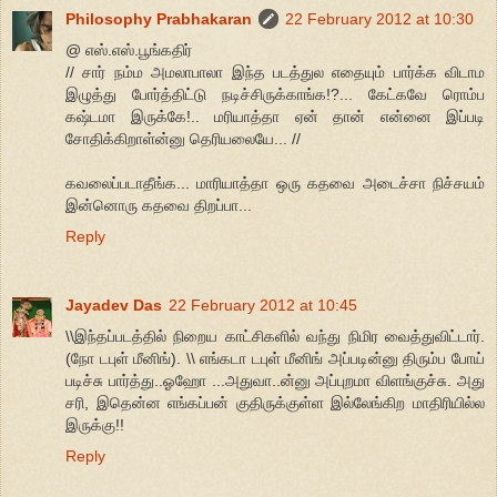
Philosophy Prabhakaran
22 February 2012 at 10:30
@ எஸ்.எஸ்.பூங்கதிர்
// சார் நம்ம அமலாபாலா இந்த படத்துல எதையும் பார்க்க விடாம
இழுத்து போர்த்திட்டு நடிச்சிருக்காங்க!?... கேட்கவே ரொம்ப
கஷ்டமா இருக்கே!.. மரியாத்தா ஏன் தான் என்னை இப்படி
சோதிக்கிறாள்ன்னு தெரியலையே... //
கவலைப்படாதீங்க... மாரியாத்தா ஒரு கதவை அடைச்சா நிச்சயம்
இன்னொரு கதவை திறப்பா...
Reply
Jayadev Das
22 February 2012 at 10:45
\\இந்தப்படத்தில் நிறைய காட்சிகளில் வந்து நிமிர வைத்துவிட்டார்.
(நோ டபுள் மீனிங்). \\ எங்கடா டபுள் மீனிங் அப்படின்னு திரும்ப போய்
படிச்சு பார்த்து..ஓஹோ ...அதுவா..ன்னு அப்புறமா விளங்குச்சு. அது
சரி, இதென்ன எங்கப்பன் குதிருக்குள்ள இல்லேங்கிற மாதிரியில்ல
இருக்கு!!
Reply