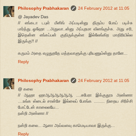
Philosophy Prabhakaran
24 February 2012 at 11:05
@ Jayadev Das
// எங்கடா டபுள் மீனிங் அப்படின்னு திரும்ப போய் படிச்சு
பார்த்து..ஓஹோ ...அதுவா..ன்னு அப்புறமா விளங்குச்சு. அது சரி,
இதென்ன எங்கப்பன் குதிருக்குள்ள இல்லேங்கிற மாதிரியில்ல
இருக்கு!! //
கருமம் அதை எழுதுறதே மத்தவாளுக்கு புரியணும்ன்னு தானே...
Reply
Philosophy Prabhakaran
24 February 2012 at 11:05
@ கலை
// ஆஹா ஹாஆஆஆஆஆஆ ....சுபேரா இக்குதூஉ அண்ணா
....உங்க ஸ்டைல் சான்சே இல்லைப் போங்க ......... நிறைய சிரிச்சி
போட்டேன் காலைலயே...
நன்றி அண்ணா //
நன்றி கலை... ஆனா அவ்வளவு காமெடியாவா இருக்கு...
Reply