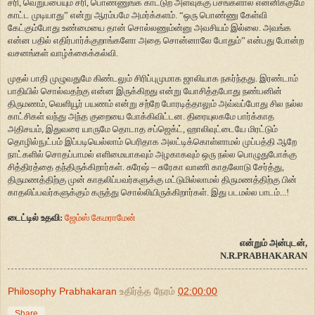
சரி, வெறுப்பையும் சரி, பொண்ணுங்க காட்டுற அளவுக்கு பசங்களால என்னிக்குமே
காட்ட முடியாது” என்று ஆரம்பமே அமர்க்களம். “ஒரு பொண்ணு கேள்வி
கேட்கும்போது உண்மையை தான் சொல்லணும்ன்னு அவசியம் இல்லை. அவங்க
என்ன பதில் எதிர்பார்க்குறாங்களோ அதை சொன்னாலே போதும்” என்பது போன்ற
வசனங்கள் வாழ்க்கைக்கல்வி.
முதல் பாதி முழுவதுமே கிண்டலும் சிரிப்புமுமாக ஜாலியாக நகர்ந்தது. இரண்டாம்
பாதியில் சொல்வதற்கு என்ன இருக்கிறது என்று யோசித்தபோது நண்பனின்
திருமணம், வெளியூர் பயணம் என்று சற்றே போரடித்தாலும் அவ்வப்போது சில நல்ல
காட்சிகள் வந்து அந்த குறையை போக்கிவிட்டன. திரையுலகமே பார்க்காத
அதிசயம், இதுவரை யாருமே தொடாத சப்ஜெக்ட், ஹாலிவுட்டையே மிரட்டும்
தொழில்நுட்பம் இப்படியெல்லாம் பெரிதாக அலட்டிக்கொள்ளாமல் முப்பத்தி ஆறே
நாட்களில் சொதப்பாமல் எளிமையாகவும் அழகாகவும் ஒரு நல்ல பொழுதுபோக்கு
சித்திரத்தை தந்திருக்கிறார்கள். சுரேஷ் – சுரேகா வாணி காதலோடு சேர்த்து,
திருமணத்திற்கு முன் காதலிப்பவர்களுக்கு மட்டுமில்லாமல் திருமணத்திற்கு பின்
காதலிப்பவர்களுக்கும் கருத்து சொல்லியிருக்கிறார்கள். இது படமல்ல பாடம்...!
டைட்டில் உதவி:
ஜேம்ஸ் கேமராமேன்
என்றும் அன்புடன்,
N.R.PRABHAKARAN
Philosophy Prabhakaran
உதிர்த்த நேரம்
02:00:00
Share