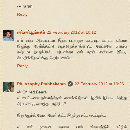
---Paran
Reply
எஸ்.எஸ்.பூங்கதிர்
22 February 2012 at 10:12
சார் நம்ம அமலாபாலா இந்த படத்துல எதையும் பார்க்க விடாம
இழுத்து போர்த்திட்டு நடிச்சிருக்காங்க!?... கேட்கவே ரொம்ப
கஷ்டமா இருக்கே!.. மரியாத்தா ஏன் தான் என்னை இப்படி
சோதிக்கிறாள்ன்னு தெரியலையே...
Reply
Philosophy Prabhakaran
22 February 2012 at 10:26
@ Chilled Beers
// டைட்டிலை நல்லாத்தேன் வைக்கிறீர்கள். இதில் இப்படி...நேற்று
அம்புலிக்கு வைத்த மாதிரி.. //
இது ஜேம்ஸ் கேமராமேன் கிட்ட இருந்து சுட்ட டைட்டில்...
// என் ரசனை அமலா பால் விஷயத்தில் மட்டும்