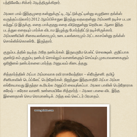
பந்திலேயே சிக்சர் அடித்திருக்கிறார்.
அமலா பால் (இந்தமுறை கன்னுக்குட்டி, ஆட்டுக்குட்டின்னு எழுதினா தங்க்ஸ்
வருத்தப்படுவார்) 2012 ஆரம்பிச்சதுல இருந்து வதவதன்னு அம்மணி நடிச்ச படமா
வந்துட்டு இருக்கு. எதை பாக்குறது எதை விடுறதுன்னு தெரியல. ஆனா இந்த
படத்துல எதையும் பார்க்க விடாம இழுத்து போர்த்திட்டு நடிச்சிருக்கார்.
அம்மணியின் சிகையலங்காரமும், உடையலங்காரமும் அட்டகாசம்ன்னு தங்க்ஸ்
சொல்லிக்கொண்டே இருந்தார்.
குறும்படத்தில் நடித்த அதே நண்பர்கள். இருவருமே பெஸ்ட் செலக்ஷன். குறிப்பாக
குண்டு கம் குறும்பு நண்பர் சொல்லும் வசனங்களும் செய்யும் முகபாவனைகளும்
ஒரிஜினல் நண்பர்களை பார்த்த அனுபவம் கிடைத்தது.
சித்தார்த்தின் அப்பா அம்மாவாக ரவி ராகவேந்திரா – ஸ்ரீரஞ்சனி. தமிழ்
சினிமாவின் டெம்ப்ளேட் பெற்றோர்கள். நிஜத்துல இந்தமாதிரி அப்பா அம்மா
எங்கேயாவது இருந்தா கூரியர்ல அனுப்பி வையுங்கப்பா. அமலா பாலின் பெற்றோராக
சுரேஷ் – சுரேகா வாணி. உண்மையிலே சித்தார்த் – அமலா பாலை விட இந்த
இணைதான் செம ரொமாண்டிக். அந்த லவ் லெட்டர் பிரமாதம்.