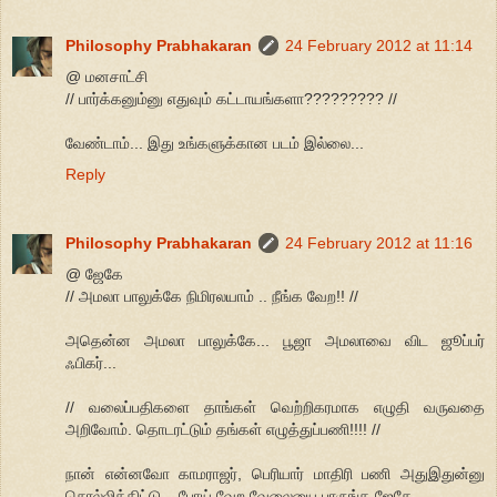
Philosophy Prabhakaran
24 February 2012 at 11:14
@ மனசாட்சி
// பார்க்கனும்னு எதுவும் கட்டாயங்களா????????? //
வேண்டாம்... இது உங்களுக்கான படம் இல்லை...
Reply
Philosophy Prabhakaran
24 February 2012 at 11:16
@ ஜேகே
// அமலா பாலுக்கே நிமிரலயாம் .. நீங்க வேற!! //
அதென்ன அமலா பாலுக்கே... பூஜா அமலாவை விட ஜூப்பர்
ஃபிகர்...
// வலைப்பதிகளை தாங்கள் வெற்றிகரமாக எழுதி வருவதை
அறிவோம். தொடரட்டும் தங்கள் எழுத்துப்பணி!!!! //
நான் என்னவோ காமராஜர், பெரியார் மாதிரி பணி அதுஇதுன்னு
சொல்லிக்கிட்டு... போய் வேற வேலையை பாருங்க ஜேகே...