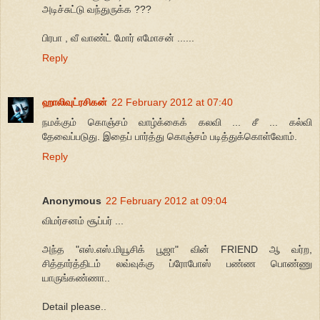
அடிச்சுட்டு வந்துருக்க ???
பிரபா , வீ வாண்ட் மோர் எமோசன் ......
Reply
ஹாலிவுட்ரசிகன்
22 February 2012 at 07:40
நமக்கும் கொஞ்சம் வாழ்க்கைக் கலவி ... சீ ... கல்வி
தேவைப்படுது. இதைப் பார்த்து கொஞ்சம் படித்துக்கொள்வோம்.
Reply
Anonymous
22 February 2012 at 09:04
விமர்சனம் சூப்பர் ...
அந்த "எஸ்.எஸ்.மியூசிக் பூஜா" வின் FRIEND ஆ வர்ற,
சித்தார்த்திடம் லவ்வுக்கு ப்ரோபோஸ் பண்ண பொண்ணு
யாருங்கண்ணா..
Detail please..