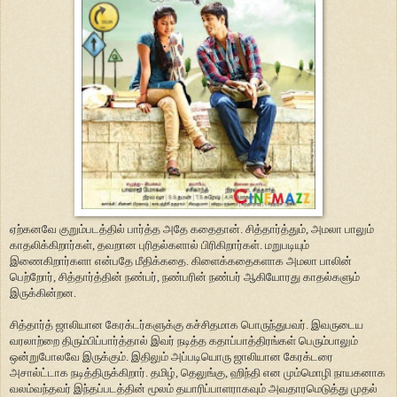
ஏற்கனவே குறும்படத்தில் பார்த்த அதே கதைதான். சித்தார்த்தும், அமலா பாலும்
காதலிக்கிறார்கள், தவறான புரிதல்களால் பிரிகிறார்கள். மறுபடியும்
இணைகிறார்களா என்பதே மீதிக்கதை. கிளைக்கதைகளாக அமலா பாலின்
பெற்றோர், சித்தார்த்தின் நண்பர், நண்பரின் நண்பர் ஆகியோரது காதல்களும்
இருக்கின்றன.
சித்தார்த் ஜாலியான கேரக்டர்களுக்கு கச்சிதமாக பொருந்துபவர். இவருடைய
வரலாற்றை திரும்பிப்பார்த்தால் இவர் நடித்த கதாப்பாத்திரங்கள் பெரும்பாலும்
ஒன்றுபோலவே இருக்கும். இதிலும் அப்படியொரு ஜாலியான கேரக்டரை
அசால்ட்டாக நடித்திருக்கிறார். தமிழ், தெலுங்கு, ஹிந்தி என மும்மொழி நாயகனாக
வலம்வந்தவர் இந்தப்படத்தின் மூலம் தயாரிப்பாளராகவும் அவதாரமெடுத்து முதல்