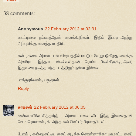
38 comments:
Anonymous
22 February 2012 at 02:31
டைட்டிலை நல்லாத்தேன் வைக்கிறீர்கள். இதில் இப்படி...நேற்று
அம்புலிக்கு வைத்த மாதிரி..
என் ரசனை அமலா பால் விஷயத்தில் மட்டும் வேறுபடுகிறது.எனக்கு
அவரோட இந்தபட ஸ்டில்கள்தான் ரொம்ப பிடிச்சிருக்கு.அவர்
இதுவரை நடித்த எந்த படத்திலும் நல்லா இல்லை.
பாத்துரவேண்டியதுதான்...
Reply
சாகசன்
22 February 2012 at 06:05
உண்மையிலே சித்தார்த் – அமலா பாலை விட இந்த இணைதான்
செம ரொமாண்டிக். அந்த லவ் லெட்டர் பிரமாதம். //
யோவ் , கன்னுகுட்டிய சைட் அடிக்க சொன்னாக்கா பசுமாட்ட சைட்