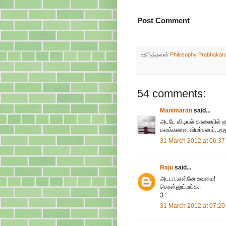
Post Comment
உதிர்த்தவன்
Philosophy Prabhakar
54 comments:
Manimaran
said...
அடடே விடியல் காலையில் சூ
கலக்கலான விமர்சனம்...மூணு
31 March 2012 at 06:37
Raju
said...
அடடா..என்னே உவமை!
கொன்னுட்டீங்க..
:)
31 March 2012 at 07:20