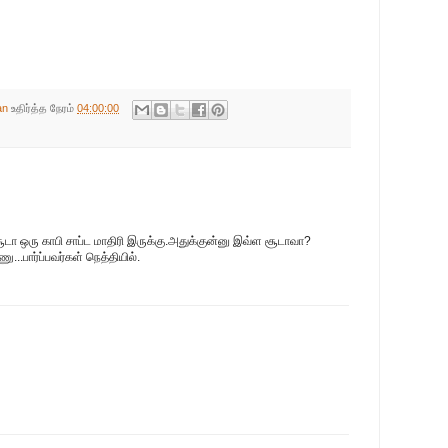
an
உதிர்த்த நேரம்
04:00:00
டா ஒரு காபி சாப்ட மாதிரி இருக்கு.அதுக்குன்னு இவ்ள சூடாவா?
...பார்ப்பவர்கள் நெத்தியில்.