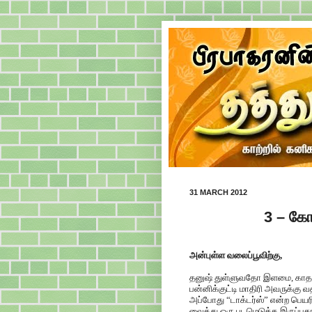
31 MARCH 2012
3 – கோட
அன்புள்ள வலைப்பூவிற்கு,
தனுஷ் துள்ளுவதோ இளமை, காதல் க
பன்னிக்குட்டி மாதிரி அவருக்கு வ
அப்போது “டாக்டர்ஸ்” என்ற பெ
வைத்து ஒரு படமெடுக்க இருப்ப