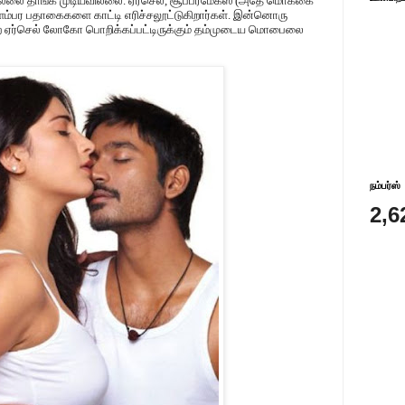
ல்லை தாங்க முடியவில்லை. ஏர்செல், சூப்பர்மேக்ஸ் (அதே மொக்கை
ிளம்பர பதாகைகளை காட்டி எரிச்சலூட்டுகிறார்கள். இன்னொரு
ே ஏர்செல் லோகோ பொறிக்கப்பட்டிருக்கும் தம்முடைய மொபைலை
நம்பர்ஸ்
2,6