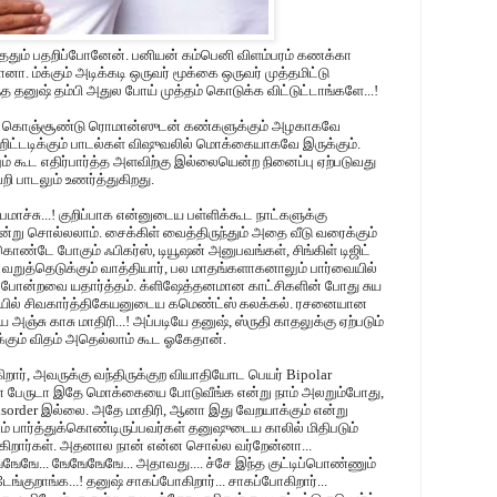
்த்ததும் பதறிப்போனேன். பனியன் கம்பெனி விளம்பரம் கணக்கா
னா. ம்க்கும் அடிக்கடி ஒருவர் மூக்கை ஒருவர் முத்தமிட்டு
ந்த தனுஷ் தம்பி அதுல போய் முத்தம் கொடுக்க விட்டுட்டாங்களே...!
ி, கொஞ்சூண்டு ரொமான்ஸுடன் கண்களுக்கும் அழகாகவே
ிட்டடிக்கும் பாடல்கள் விஷுவலில் மொக்கையாகவே இருக்கும்.
ம் கூட எதிர்பார்த்த அளவிற்கு இல்லையென்ற நினைப்பு ஏற்படுவது
பாடலும் உணர்த்துகிறது.
பமாச்சு...! குறிப்பாக என்னுடைய பள்ளிக்கூட நாட்களுக்கு
ன்று சொல்லலாம். சைக்கிள் வைத்திருந்தும் அதை வீடு வரைக்கும்
ண்டே போகும் ஃபிகர்ஸ், டியூஷன் அனுபவங்கள், சிங்கிள் டிஜிட்
றுத்தெடுக்கும் வாத்தியார், பல மாதங்களாகனாலும் பார்வையில்
 போன்றவை யதார்த்தம். க்ளிஷேத்தனமான காட்சிகளின் போது சுய
யில் சிவகார்த்திகேயனுடைய கமெண்ட்ஸ் கலக்கல். ரசனையான
அஞ்சு காசு மாதிரி...! அப்படியே தனுஷ், ஸ்ருதி காதலுக்கு ஏற்படும்
கும் விதம் அதெல்லாம் கூட ஓகேதான்.
கிறார், அவருக்கு வந்திருக்குற வியாதியோட பெயர் Bipolar
ை பேருடா இதே மொக்கையை போடுவீங்க என்று நாம் அலறும்போது,
isorder இல்லை. அதே மாதிரி, ஆனா இது வேறயாக்கும் என்று
 பார்த்துக்கொண்டிருப்பவர்கள் தனுஷுடைய காலில் மிதிபடும்
கிறார்கள். அதனால நான் என்ன சொல்ல வர்றேன்னா...
ே... ஙேஙேஙேஙே... அதாவது.... ச்சே இந்த குட்டிப்பொண்ணும்
ேங்குறாங்க...! தனுஷ் சாகப்போகிறார்... சாகப்போகிறார்...