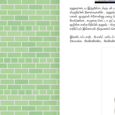
தனுஷுடைய இறுதிச்சடங்குடன் பட
ஸ்ருதியின் நினைவுகளில்... தனுஷ
மகன். ஒருநாள் ச்சோன்னு மழை பெஞ
வேறென்ன.. கழுதை கெட்டா குட்டிச
ஒழிங்க என்ற ரீதியில் தனுஷ் – ஸ
எதிர்ப்பும் இல்லாமல் திருமணம் 
இரண்டாம் பாதி... போஸ்ட் மார்டம்
Disordar...
ஙேஙேஙேஙே... ஙேஙேஙே