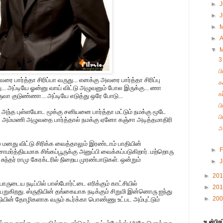
►
J
►
►
►
A
▼
3
ப
ரை பார்த்தா சிரிப்பா வருது... எனக்கு அவரை பார்த்தா சிரிப்பு
க
... அப்டியே ஓன்னு வாய் விட்டு அழுவனும் போல இருக்கு... ணா
க
 குடுண்ணா... அப்டியே எடுத்து ஒரே போடு...
ப
அந்த புள்ளயோட மூக்கு சனியனை பார்த்தா மட்டும் நமக்கு மூடே
ப
மல் அம்மணி அழுவதை பார்த்தால் நமக்கு ஏனோ கஞ்சா அடித்தமாதிரி
அ
் மனது விட்டு சிரிக்க வைத்தாலும் இரண்டாம் பாதியின்
►
F
ாமர்த்தியமாக சிங்கப்பூருக்கு அனுப்பி வைக்கப்படுகிறார். மற்றொரு
ுந்தர் ராமு கேரக்டரில் நிறைய முரண்பாடுகள். ஒன்றும்
►
►
20
ருடைய நடிப்பில் பாஸ்போர்ட்டை எரிக்கும் காட்சியில்
►
20
றுகிறது. ஸ்ருதியின் தங்கையாக நடிக்கும் சிறுமி இன்னொரு ஐந்து
►
20
ருதியின் தோழிகளாக வரும் கூர்க்கா பொண்ணு உட்பட அம்புட்டும்
உடன்பிறப