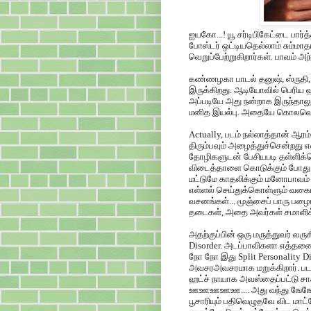
ஐயகோ...! யூ சர்டிபிகேட்டை பார
போஸ்டர் ஒட்டியதெல்லாம் சும்மாதா
வெறுப்பேற்றுகிறார்கள். பாவம் அ
கண்ணழகா பாடல் தனுஷ், ஸ்ருத
இருக்கிறது. ஆடியோவில் பெரிய ஹ
அப்படியே அது நன்றாக இருந்தாலு
மனித இயல்பு. அதையே கொலவெறி 
Actually, படம் நல்லாத்தான் ஆரம்
திரும்பவும் அழைத்துச்சென்றது எ
தோழிகளுடன் பேசியபடி தள்ளிக்கொ
விடைத்தாளை கொடுக்கும் போது வ
மட்டுமே காதலிக்கும் மனோபாவம்
எள்ளல் செய்துக்கொள்ளும் வகை
வசனங்கள்... மூஞ்சைப் பாரு பழைய 
தடைகள், அதை அவர்கள் சமாளிக்
அதற்குப்பின் ஒரு மருத்துவர் வரு
Disorder. அடப்பாவிகளா எத்தன
நோ நோ இது Split Personality D
அவசரஅவசரமாக மறுக்கிறார். படம்
ஹட்ச் நாயாக அவஸ்தைப்பட்டு சா
ஊஊஊஊஊ.... அது வந்து ஙேஙேஙேங
பூசாரியும் பதிவெழுதவே விட மாட்ட