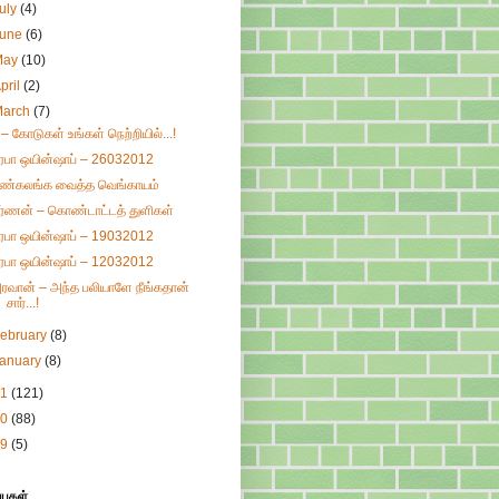
uly
(4)
June
(6)
May
(10)
pril
(2)
March
(7)
 – கோடுகள் உங்கள் நெற்றியில்...!
ிரபா ஒயின்ஷாப் – 26032012
ண்கலங்க வைத்த வெங்காயம்
ர்ணன் – கொண்டாட்டத் துளிகள்
ிரபா ஒயின்ஷாப் – 19032012
ிரபா ஒயின்ஷாப் – 12032012
ரவான் – அந்த பலியாளே நீங்கதான்
சார்...!
ebruary
(8)
January
(8)
11
(121)
10
(88)
09
(5)
்புகள்