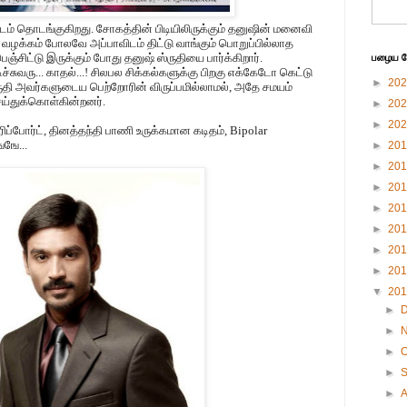
ம் தொடங்குகிறது. சோகத்தின் பிடியிலிருக்கும் தனுஷின் மனைவி
் வழக்கம் போலவே அப்பாவிடம் திட்டு வாங்கும் பொறுப்பில்லாத
்சிட்டு இருக்கும் போது தனுஷ் ஸ்ருதியை பார்க்கிறார்.
பழைய பே
்சுவரு... காதல்...! சிலபல சிக்கல்களுக்கு பிறகு எக்கேடோ கெட்டு
►
20
்ருதி அவர்களுடைய பெற்றோரின் விருப்பமில்லாமல், அதே சமயம்
செய்துக்கொள்கின்றனர்.
►
20
►
20
 ரிப்போர்ட், தினத்தந்தி பாணி உருக்கமான கடிதம், Bipolar
ஙே...
►
20
►
20
►
20
►
20
►
20
►
20
►
20
▼
20
►
►
►
O
►
►