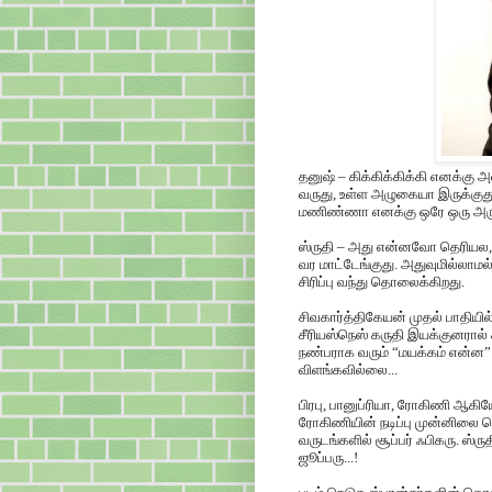
தனுஷ் – கிக்கிக்கிக்கி எனக்கு அவ
வருது, உள்ள அழுகையா இருக்குது
மணிண்ணா எனக்கு ஒரே ஒரு அருவா
ஸ்ருதி – அது என்னவோ தெரியல, 
வர மாட்டேங்குது. அதுவுமில்லா
சிரிப்பு வந்து தொலைக்கிறது.
சிவகார்த்திகேயன் முதல் பாதியில
சீரியஸ்நெஸ் கருதி இயக்குனரால் ச
நண்பராக வரும் “மயக்கம் என்ன” ச
விளங்கவில்லை...
பிரபு, பானுப்ரியா, ரோகிணி ஆகியோ
ரோகிணியின் நடிப்பு முன்னிலை பெ
வருடங்களில் சூப்பர் ஃபிகரு. ஸ்
ஜூப்பரு...!