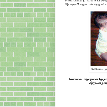
சாகப்போகிறார்... ங்கோத்தா செத
அடிக்கும் போது படம் செத்து ச்ச
இனிமே படம் முட
மொக்கைப் பதிவுகளை தேடிப்பட
எந்தவொரு பிர