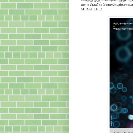
என்ற பெயரில் கொலவெறித்தனமா
MIRACLE...!