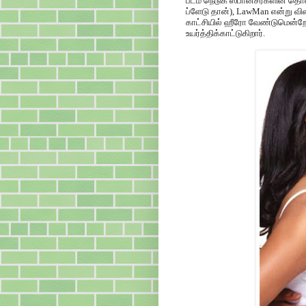
படம் நெடுக ஸ்பான்சர்களின் தொ
ப்ளேடு தான்), LawMan என்று வ
காட்சியில் ஹீரோ வேண்டுமென்ற
உயர்த்திக்காட்டுகிறார்.