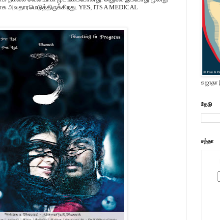
க அவதாரமெடுத்திருக்கிறது. YES, ITS A MEDICAL
சுஜாதா
தேடு
சந்தா