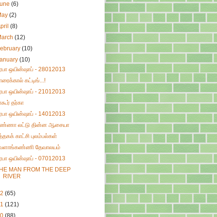
June
(6)
May
(2)
pril
(8)
March
(12)
ebruary
(10)
January
(10)
ிரபா ஒயின்ஷாப் - 28012013
ாரைக்கால் கட்டிங்...!
ிரபா ஒயின்ஷாப் - 21012013
ாகூர் தர்கா
ிரபா ஒயின்ஷாப் - 14012013
ண்ணா லட்டு தின்ன ஆசையா
ுத்தகக் காட்சி புலம்பல்கள்
ேளாங்கண்ணி தேவாலயம்
ிரபா ஒயின்ஷாப் - 07012013
HE MAN FROM THE DEEP
RIVER
12
(65)
11
(121)
10
(88)