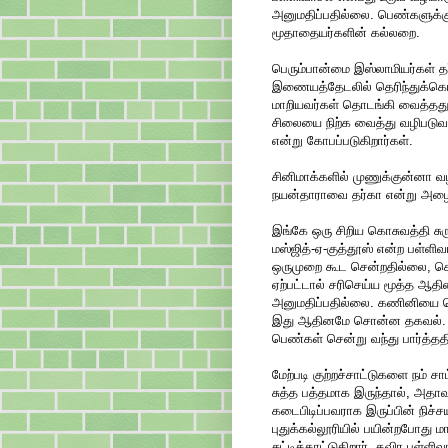
அனுமதிப்பதில்லை. பெண்களுக்க
மூதாதையர்களின் கல்லறை.
பெரும்பான்மை இஸ்லாமியர்கள் தர்க
இணையத்தேடலில் தெரிந்துக்கொண்
மாறியவர்கள் தொடங்கி வைத்தது
சிலையை நிற்க வைத்து வழிபடுவ
என்று கோபப்படுகிறார்கள்.
சினிமாக்களில் முணுக்குன்னா வழ
நயன்தாராவை தர்கா என்று அழைத
இங்கே ஒரு சிறிய கொசுவத்தி சு
மஸ்ஜித்-ஏ-குத்தூஸ் என்ற பள்ளி
ஒருமுறை கூட சென்றதில்லை, செல
ஏற்பட்டால் சரிசெய்ய மூத்த ஆ
அனுமதிப்பதில்லை. கணினியை வெ
இது ஆதினமே சொன்ன தகவல். மேல
பெண்கள் சென்று வந்து பார்த்தத
மேற்படி குற்றச்சாட்டுகளை நம் ச
சுத்த பத்தமாக இருந்தால், அதாவ
கடைபிடிப்பவராக இருப்பின் நிச்
புதுக்கல்லூரியில் பயின்றபோத
சுட்டிக்காட்டுகிறார். தவிர பள