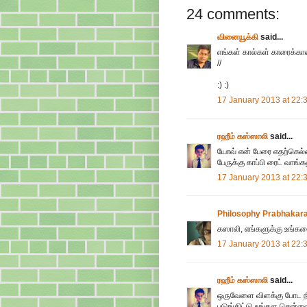
24 comments:
வினையூக்கி
said...
எங்கள் கால்கள் காரைக்க
//
:) :)
17 January 2013 at 22:
ரஹீம் கஸ்ஸாலி
said...
யோவ் என் பேரை எதற்கெல்
பேருக்கு காப்பி ரைட் வாங்க
17 January 2013 at 22:
Philosophy Prabhakar
கஸாலி, எங்களுக்கு உங்கள
17 January 2013 at 22:
ரஹீம் கஸ்ஸாலி
said...
ஒருவேளை விளக்கு போட நீங
புடுங்கிட்டு உங்கள சென