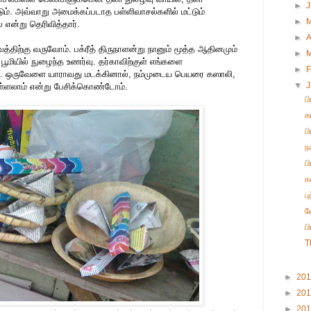
►
. அவ்வாறு அமைக்கப்படாத பள்ளிவாசல்களில் மட்டும்
►
என்று தெரிவித்தார்.
►
A
த்திற்கு வருவோம். பக்ரீத் திருநாளன்று நானும் மூத்த ஆதினமும்
►
பூமியில் நுழைந்த உணர்வு. தர்காவிற்குள் எங்களை
►
F
பம். ஒருவேளை யாராவது மடக்கினால், நம்முடைய பெயரை கஸாலி,
▼
ள்ளலாம் என்று பேசிக்கொண்டோம்.
ப
க
ப
ந
ப
க
ப
வ
ப
T
►
20
►
20
►
20