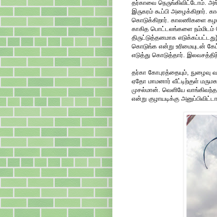
தர்காவை நெருங்கிவிட்டோம். அங
இருகரம் கூப்பி அழைக்கிறார்.
கொடுக்கிறார். காலணிகளை கழட்ட
காகித பொட்டலங்களை நம்மிடம் கொ
திருட்டுத்தனமாக எடுக்கப்பட்ட
கொடுங்க என்று உரிமையுடன் கேட்
எடுத்து கொடுத்தார். இலவசத்த
தர்கா கோபுரத்தையும், நுழைவு வ
ஏதோ மாமனார் வீட்டிற்குள் மரு
முசல்மான். வெளியே வாங்கிவந்த
என்று குழாயடிக்கு அனுப்பிவிட்டா