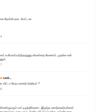
ாலை நோக்கி நடை போட்டன.
34
லாம் உபயோகப்படுத்தறதுனு விவஸ்தை வேணாம். முதல்ல என்
ணும்.
37
an
said...
ை விட்டா வேற யாரைத் தெரியும் ?
38
்களிருவரும் மாட்டிருந்தீங்கனா...இருந்த பணத்தையெல்லாம்
்னைவரை பொடி நடையா நடக்கவே விட்டுருப்பாங்க. நல்லவேளை