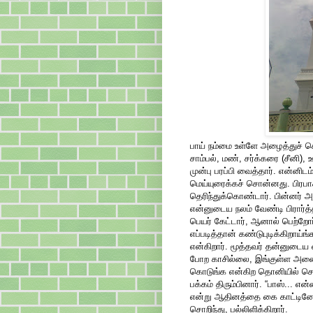
பாய் நம்மை உள்ளே அழைத்துச் ச
சாம்பல், மண், சர்க்கரை (சீனி)
முன்பு பரப்பி வைத்தார். என்னிட
மெய்யுரைக்கச் சொன்னது. பிரபா
தெரிந்துக்கொண்டார். பின்னர்
என்னுடைய நலம் வேண்டி பிரார்த்
பெயர் கேட்டார், ஆனால் பெற்றோ
எப்படித்தான் கண்டுபுடிக்கிறாய்ங
என்கிறார். மூத்தவர் தன்னுடைய 
போற காசில்லை, இங்குள்ள அனை
கொடுங்க என்கிற தொனியில் சொ
பக்கம் திரும்பினார். “பாஸ்... 
என்று ஆதினத்தை கை காட்டினே
சொறிந்து, பல்லிளிக்கிறார்.