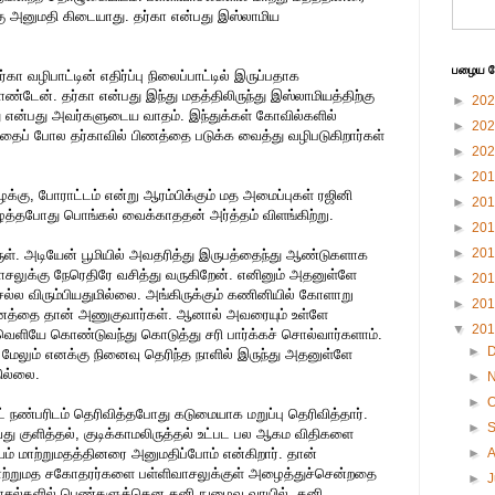
ு அனுமதி கிடையாது. தர்கா என்பது இஸ்லாமிய
பழைய பே
ா வழிபாட்டின் எதிர்ப்பு நிலைப்பாட்டில் இருப்பதாக
டேன். தர்கா என்பது இந்து மதத்திலிருந்து இஸ்லாமியத்திற்கு
►
20
 என்பது அவர்களுடைய வாதம். இந்துக்கள் கோவில்களில்
►
20
தைப் போல தர்காவில் பிணத்தை படுக்க வைத்து வழிபடுகிறார்கள்
►
20
►
20
க்கு, போராட்டம் என்று ஆரம்பிக்கும் மத அமைப்புகள் ரஜினி
►
20
்தபோது பொங்கல் வைக்காததன் அர்த்தம் விளங்கிற்று.
►
20
►
20
ருள். அடியேன் பூமியில் அவதரித்து இருபத்தைந்து ஆண்டுகளாக
வாசலுக்கு நேரெதிரே வசித்து வருகிறேன். எனினும் அதனுள்ளே
►
20
்ல விரும்பியதுமில்லை. அங்கிருக்கும் கணினியில் கோளாறு
►
20
தினத்தை தான் அணுகுவார்கள். ஆனால் அவரையும் உள்ளே
▼
20
ளியே கொண்டுவந்து கொடுத்து சரி பார்க்கச் சொல்வார்களாம்.
►
ும் எனக்கு நினைவு தெரிந்த நாளில் இருந்து அதனுள்ளே
ில்லை.
►
►
O
ாட் நண்பரிடம் தெரிவித்தபோது கடுமையாக மறுப்பு தெரிவித்தார்.
►
து குளித்தல், குடிக்காமலிருத்தல் உட்பட பல ஆகம விதிகளை
சயம் மாற்றுமதத்தினரை அனுமதிப்போம் என்கிறார். தான்
►
ு மாற்றுமத சகோதரர்களை பள்ளிவாசலுக்குள் அழைத்துச்சென்றதை
►
J
்ளிவாசல்களில் பெண்களுக்கென தனி நுழைவு வாயில், தனி