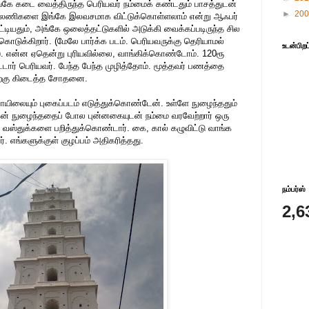
்கே கடை வைத்திருந்த பெரியவர் நம்மைக் கண்டதும் பாசத்துடன்
►
20
 காலணிகளை இங்கே இலவசமாக விட்டுக்கொள்ளலாம் என்று ஆஃபர்
ியதும், அங்கே ஒலைத்தட்டுகளில் அடுக்கி வைக்கப்படிருந்த சில
டுக்கிறார். (மேலே பார்க்க படம். பெரியவருக்கு தெரியாமல்
உடன்பிறப
து). என்ன ஏதென்று புரியவில்லை, வாங்கிக்கொண்டோம். 120ரூ
டார் பெரியவர். பேந்த பேந்த முழித்தோம். மூத்தவர் பணத்தை
ிற்கு கிடைத்த சோதனை.
ாயிலையும் புகைப்படம் எடுத்துக்கொண்டேன். உள்ளே நுழைந்ததும்
மகன் நுழைந்ததைப் போல புன்னகையுடன் நம்மை வரவேற்றார் ஒரு
 வஸ்துக்களை பறித்துக்கொண்டார். கை, கால் கழுவிட்டு வாங்க
ர். எங்களுக்குள் குழப்பம் அதிகரித்தது.
நம்பர்ஸ்
2,6