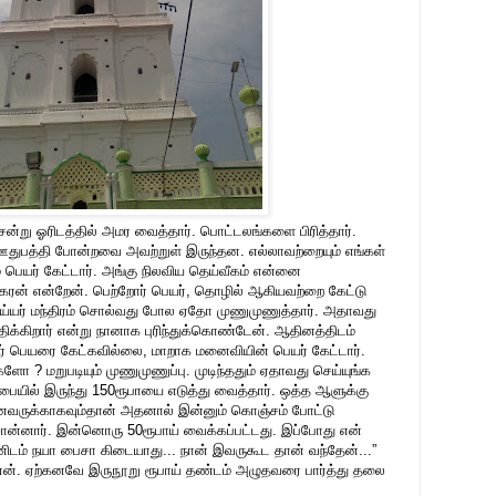
ென்று ஓரிடத்தில் அமர வைத்தார். பொட்டலங்களை பிரித்தார்.
, ஊதுபத்தி போன்றவை அவற்றுள் இருந்தன. எல்லாவற்றையும் எங்கள்
ம் பெயர் கேட்டார். அங்கு நிலவிய தெய்வீகம் என்னை
கரன் என்றேன். பெற்றோர் பெயர், தொழில் ஆகியவற்றை கேட்டு
 அய்யர் மந்திரம் சொல்வது போல ஏதோ முணுமுணுத்தார். அதாவது
திக்கிறார் என்று நானாக புரிந்துக்கொண்டேன். ஆதினத்திடம்
ர் பெயரை கேட்கவில்லை, மாறாக மனைவியின் பெயர் கேட்டார்.
்களோ ? மறுபடியும் முணுமுணுப்பு. முடிந்ததும் ஏதாவது செய்யுங்க
பையில் இருந்து 150ரூபாயை எடுத்து வைத்தார். ஒத்த ஆளுக்கு
வருக்காகவும்தான் அதனால் இன்னும் கொஞ்சம் போட்டு
ன்னார். இன்னொரு 50ரூபாய் வைக்கப்பட்டது. இப்போது என்
என்னிடம் நயா பைசா கிடையாது... நான் இவருகூட தான் வந்தேன்...”
ன். ஏற்கனவே இருநூறு ரூபாய் தண்டம் அழுதவரை பார்த்து தலை