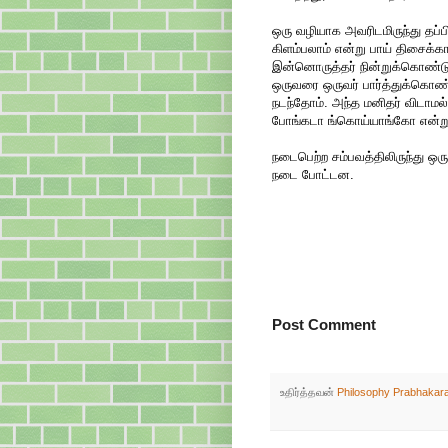
ஒரு வழியாக அவரிடமிருந்து தப்பித
கிளம்பலாம் என்று பாய் திசைக
இன்னொருத்தர் நின்றுக்கொண்டு 
ஒருவரை ஒருவர் பார்த்துக்கொண்
நடந்தோம். அந்த மனிதர் விடாமல்
போங்கடா ங்கொய்யாங்கோ என்று
நடைபெற்ற சம்பவத்திலிருந்து ஒர
நடை போட்டன.
Post Comment
உதிர்த்தவன்
Philosophy Prabhakar