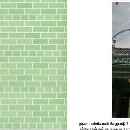
தர்கா - பள்ளிவாசல் வேறுபாடு ?
பள்ளிவாசல் என்பது உருவ வழிபா