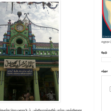
சுஜாதா
தேடு
சந்தா
டுகளற்ற தொழுகையிடம். பள்ளிவாசல்களில் மாற்று மதத்தினரை