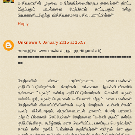
அதியமானின் முடிவை அறிந்ததில்லை.நிறைய தகவல்கள் திரட்டி
இருப்பதும் பாடல்களை மேற்கோள் காட்டியதும் நன்று
பிரபாகரனிடமிருந்து வித்தியாசமான பதிவு. பாராட்டுக்கள்
Reply
Unknown
8 January 2015 at 15:57
வரலாற்றில் மலையமான்கள், (நா. முரளி நாயக்கர்)
===============================================
==
சேரர்களின் கிளை மரபினர்களாக மலையமான்கள்
குறிப்பிடப்படுகிறார்கள். சேரர்கள் சங்ககால இலக்கியங்களில்
தங்களை "மழவர்" என்றே குறிப்பிட்டுள்ளார்கள். கொல்லி மழவர்
வல்வில் ஓரி, மழவர் பெருமகன் அதியமான் மற்றும் மலையமான்கள்
சேரர்களின் கிளைப்பிரிவினர்கள் ஆவர். சேரர்கள் "வன்னியர்கள்"
ஆவர். வில்லிபாரதம், திருவிளையாடல் புராணம், பேரூர் புராணம்
மற்றும் பிற்காலச் செப்பேடுகள் சேரர்களை "அக்னி குலம்" என்றே
குறிப்பிடுகிறது. தமிழ்நாடு அரசு வெளியிட்ட, பாண்டிய பெருவேந்தர்
காலம் என்ற நூலில் "பள்ளிகள் க்ஷத்ரியர்கள் என்றும் சேர குல
அரசர் குலசேகர ஆழ்வார் வழிவந்தவர்கள்" என்றும் தெரிவிக்கிறது.