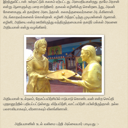
இறந்துவிட்டான். உள்நாட்டுக் கலகம் ஏற்பட்டது. அமைதியகன்றது. தாமே அரசன்
என்று ஆளாளுக்கு பறை சாற்றினர். தகவல் எழினிக்கு சென்றடைந்து, அவன்
சேனைகளுடன் தகடூரை அடைந்தான். கலகத்தலைவர்களை அடக்கினான்.
அடங்காதவர்களைக் கொன்றான். எழினி அந்நாட்டிற்கு முடிமன்னன் ஆனான்.
எழினி, அதியை என்ற ஊரிலிருந்து வந்திருந்தமையால் தகடூர் மக்கள் அவனை
அதியமான் என்று வழங்கினர்.
அதியமான் உடல்நலம், தேகப்பயிற்சியில் ஈடுபாடு கொண்டவன் என்ற செய்தி
புறநானூற்றில் பதியப்பட்டுள்ளது. விற்பயிற்சி, வாட்பயிற்சி பயின்றிருந்தான். நல்ல
பலசாலியாகவும், வீரனாகவும் விளங்கினான்.
அதியமானின் உடல் வலிமை பற்றி அவ்வையார் பாடியது :-