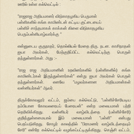
ஊரில் உள்ள கல்வெட்டில் :
"ராஜராஜ அதியமானர் விடுகாதழகிய பெருமாள்
பள்ளிகளில் கங்க காமிண்டன் கட்டிய குட்டையைப்
பள்ளிச் சாந்தமாகக் காக்கன் கிளை விடுகாதழகிய
பெரும்பள்ளியாழ்வார்க்கு "
என்னுடைய குருநாதர், தொல்லியல் மேதை திரு. நடன. காசிநாதன்
ஐயா அவர்கள், மேற்குறிப்பிட்ட கல்வெட்டிற்கு பொருள்
தந்துள்ளார்கள். அது :-
"ராஜ ராஜ அதியமானின் உறவினர்களில் (பள்ளிகளில்) கங்க
காமிண்டர்கள் இருந்துள்ளார்கள்" என்று ஐயா அவர்கள் பொருள்
தந்துள்ளார்கள். எனவே "மழவர்களான அதியமான்கள்
வன்னியர்கள்" ஆவர்.
திருக்கோவலூர் வட்டம், ஜம்பை கல்வெட்டு, "பள்ளிச்சேரியடிய
நம்பியான கோவலரையப் பேரையன்" என்ற மலையமான் பற்றி
தெரிவிக்கிறது. வன்னியர் வாழ்விடத்தை (பள்ளிச்சேரி)
குறித்துள்ளமையால் இம் மலையமான் "பள்ளி" என்பது
பெறப்படுகிறது. சோழர் காலத்தில் "பிராமணர் வாழ்விடத்தையும்
சேரி" என்றே கல்வெட்டில் வழங்கப்பட்டிருக்கிறது. செஞ்சி வட்டம்,