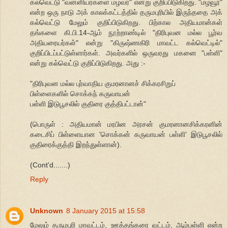
கல்வெட்டு "வன்னியர்களை மழவர்" என்று குறிப்பிடுகிறது. "மழவூர்"
என்ற ஒரு நாடு அக் காலக்கட்டத்தில் தருமபுரியில் இருந்ததை அக்
கல்வெட்டு மேலும் குறிப்பிடுகிறது. பிற்கால அதியமான்கள்
தங்களை கி.பி.14-ஆம் நூற்றாண்டில் "திரிபுவன மல்ல பூர்வ
அதியரையர்கள்" என்று "கிருஷ்ணகிரி மாவட்ட கல்வெட்டில்"
குறிப்பிடப்பட்டுள்ளார்கள். அவர்களில் ஒருவரது மகனை "பள்ளி"
என்று கல்வெட்டு குறிப்பிடுகிறது. அது :-
"திரிபுவன மல்ல புர்வாதிய குமரனானச் சிக்கரசிறுப்
பிள்ளைகளில் சொக்கந் கருவாயன்
பள்ளி இடுபூசலில் குதிரை குத்திபட்டான்"
(பொருள் : அதியமான் மரபின அரசன் குமரனானசிக்கரனின்
கடைசிப் பிள்ளையான 'சொக்கன் கருவாயன் பள்ளி' இடுபூசலில்
குதிரைக்குத்தி இறந்துள்ளான்).
(Cont'd.......)
Reply
Unknown
8 January 2015 at 15:58
மேலும் தருமபுரி மாவட்டம், ஊத்தங்கரை வட்டம், ஆம்பள்ளி என்ற