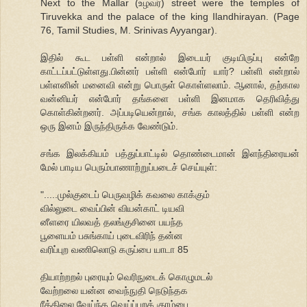
Next to the Mallar (உழவர்) street were the temples of
Tiruvekka and the palace of the king Ilandhirayan. (Page
76, Tamil Studies, M. Srinivas Ayyangar).
இதில் கூட பள்ளி என்றால் இடையர் குடியிருப்பு என்றே
காட்டப்பட்டுள்ளது.பின்னர் பள்ளி என்போர் யார்? பள்ளி என்றால்
பள்ளனின் மனைவி என்று பொருள் கொள்ளலாம். ஆனால், தற்கால
வன்னியர் என்போர் தங்களை பள்ளி இனமாக தெரிவித்து
கொள்கின்றனர். அப்படியென்றால், சங்க காலத்தில் பள்ளி என்ற
ஒரு இனம் இருந்திருக்க வேண்டும்.
சங்க இலக்கியம் பத்துப்பாட்டில் தொண்டைமான் இளந்திரையன்
மேல் பாடிய பெரும்பாணாற்றுப்படைச் செய்யுள்:
".....முல்குடைப் பெருவழிக் கவலை காக்கும்
வில்லுடை வைப்பின் வியன்காட் டியவி
னீளரை யிலவத் தலங்குசினை பயந்த
பூளையம் பசுங்காய் புடைவிரிந் தன்ன
வரிப்புற வணிலொடு கருப்பை யாடா 85
தியாற்றறல் புரையும் வெரிநுடைக் கொழுமடல்
வேற்றலை யன்ன வைந்நுதி நெடுந்தக
ரீத்திலை வேய்ந்த வெய்ப்புறக் குரம்பை