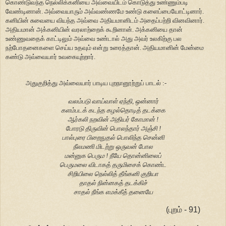
கொண்டுவந்த நெல்லிக்கனியை அவ்வையிடம் கொடுத்து உண்ணும்படி
வேண்டினான். அவ்வையாரும் அவ்வண்ணமே உண்டு களைப்பையோட்டினார்.
கனியின் சுவையை வியந்த அவ்வை அதியமானிடம் அதைப்பற்றி வினவினார்.
அதியமான் அக்கனியின் வரலாற்றைக் கூறினான். அக்கனியை தான்
உண்ணுவதைக் காட்டிலும் அவ்வை உண்டால் அது அவர் உலகிற்கு பல
நற்போதனைகளை செய்ய உதவும் என்று உரைத்தான். அதியமானின் மேன்மை
கண்டு அவ்வையார் உவகையுற்றார்.
அதுகுறித்து அவ்வையார் பாடிய புறநானூற்றுப் பாடல் :-
வலம்படு வாய்வாள் ஏந்தி, ஒன்னார்
களம்படக் கடந்த கழல்தொடித் தடக்கை
ஆர்கலி நறவின் அதியர் கோமான் !
போரடு திருவின் பொலந்தார் அஞ்சி !
பால்புரை பிறைநுதல் பொலிந்த சென்னி
நீலமணி மிடற்று ஒருவன் போல
மன்னுக பெரும ! நீயே தொன்னிலைப்
பெருமலை விடாகத் தருமிசைக் கொண்ட
சிறியிலை நெல்லித் தீங்கனி குறியா
தாதல் நின்னகத் தடக்கிச்
சாதல் நீங்க எமக்கீத் தனையே
(புறம் - 91)