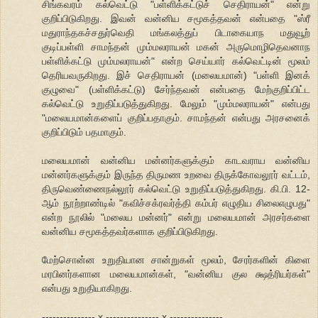
சிங்கவரம் கல்வெட்டு "பள்ளிக்கட்டுச் செதிராயன்" என்று
குறிப்பிடுகிறது. இவன் வன்னிய சமூகத்தவன் என்பதை "ஸ்ரீ
மதுராந்தகச்சதுர்வெதி மங்கலத்துப் பிடாகையாந மதுவூற்
குடிப்பள்ளி சாமந்தன் மும்மலராயன் மகன் அருமொழிதெவனாந
பள்ளிக்கட்டு மும்மலராயன்" என்ற செய்யார் கல்வெட்டின் மூலம்
தெரியவருகிறது. இச் செதிராயன் (மலையமான்) "பள்ளி இனக்
குழுவை" (பள்ளிக்கட்டு) சேர்ந்தவன் என்பதை மேற்குறிப்பிட்ட
கல்வெட்டு உறுதிப்படுத்துகிறது. மேலும் "மும்மலராயன்" என்பது
"மலையமான்களைப் குறிப்பதாகும். சாமந்தன் என்பது அரசனைக்
குறிப்பிடும் பதமாகும்.
மலையமான் வன்னிய மன்னர்களுக்கும் காடவராய வன்னிய
மன்னர்களுக்கும் இருந்த திருமண உறவை திருக்கோவலூர் வட்டம்,
திருவெண்ணைநல்லூர் கல்வெட்டு உறுதிப்படுத்துகிறது. கி.பி. 12-
ஆம் நூற்றாண்டில் "கவிச்சக்ரவர்த்தி கம்பர் எழுதிய சிலைஎழுபது"
என்ற நூலில் "மலைய மன்னர்" என்று மலையமான் அரசர்களை
வன்னிய சமூகத்தவர்களாக குறிப்பிடுகிறது.
மேற்சொன்ன உறுதியான சான்றுகள் மூலம், சேரர்களின் கிளை
மரபினர்களான மலையமான்கள், "வன்னிய குல க்ஷத்ரியர்கள்"
என்பது உறுதியாகிறது.
--------------- x --------------- x ---------------