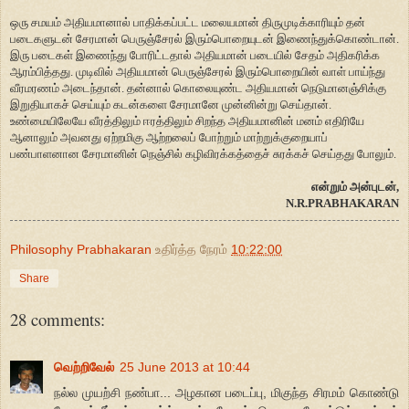
ஒரு சமயம் அதியமானால் பாதிக்கப்பட்ட மலையமான் திருமுடிக்காரியும் தன்
படைகளுடன் சேரமான் பெருஞ்சேரல் இரும்பொறையுடன் இணைந்துக்கொண்டான்.
இரு படைகள் இணைந்து போரிட்டதால் அதியமான் படையில் சேதம் அதிகரிக்க
ஆரம்பித்தது. முடிவில் அதியமான் பெருஞ்சேரல் இரும்பொறையின் வாள் பாய்ந்து
வீரமரணம் அடைந்தான். தன்னால் கொலையுண்ட அதியமான் நெடுமானஞ்சிக்கு
இறுதியாகச் செய்யும் கடன்களை சேரமானே முன்னின்று செய்தான்.
உண்மையிலேயே வீரத்திலும் ஈரத்திலும் சிறந்த அதியமானின் மனம் எதிரியே
ஆனாலும் அவனது ஏற்றமிகு ஆற்றலைப் போற்றும் மாற்றுக்குறையாப்
பண்பாளனான சேரமானின் நெஞ்சில் கழிவிரக்கத்தைச் சுரக்கச் செய்தது போலும்.
என்றும் அன்புடன்,
N.R.PRABHAKARAN
Philosophy Prabhakaran
உதிர்த்த நேரம்
10:22:00
Share
28 comments:
வெற்றிவேல்
25 June 2013 at 10:44
நல்ல முயற்சி நண்பா... அழகான படைப்பு, மிகுந்த சிரமம் கொண்டு