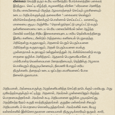
விளக்கம்:
வெற்றி தரும் கூரிய வாளேந்திப் போர்க்களத்தில் பகைவர்
இறந்துபட வெட்டி வீழ்த்தி, கழலணிந்த வீரனே ! வீரவளை அணிந்த
பெரிய கையினையும் மிகுந்த ஆரவாரத்தைச் செய்யும் முரசினையும்
உடைய அதியர்களுக்குத் தலைவனே ! பகைவரை வெல்லும்
வீரச்செல்வத்தை விளக்கும் பொன்னால் செய்யப்பட்ட வாகைப்பூ
மாலையை சூடிய அஞ்சியே ! தொன்றுதொட்டு புகழப்பட்டு வரும்
நன்னிலைமையை உடைய பெரிய மலையின்மேல் உள்ள ஆழ்ந்த
பிளவில் வளர்ந்த சிறிய இலைகளையுடைய கரிய நெல்லிமரத்தினது
இனிய கனியை, மீண்டும் அத்தகைய கனியைக் பெறுவதற்கு
அரிதென்று கருதாமலும், அதனால் பெறும் பெரும்பயனை
அரிதென்று கருதாமலும், அதன் பெரும்பயனை எமக்கு
முன்னதாகக் கூறாமலும் உன்னுள்ளத்துள் அடக்கிக்கொண்டு எமது
சாதலை ஒழிக்க அளித்தாய். ஆதலால் பெருமையோனே, நீ
பால்போன்ற வெண்மையான பிறைமதியையும், நெற்றிக்கு அழகாக
பொலிவுறும் திருமுடியினையும், நீலமணி போலும் கரிய
திருக்கண்டத்தையும் உடைய ஒப்பற்ற பரமசிவனைப் போல
நிலைபெறுவாயாக.
அதியமான், அவ்வையாருக்கு அருங்கனியளித்த செய்தி நாடெங்கும் பரவியது. அது
மூவேந்தர்களுக்கும் எட்டிற்று. அதனால், அவர்கள் முன்னையினும் மிகுந்த
பொறாமையுற்றார்கள். அவர்கள் கூடி அதியமானை ஒழிக்க முடிவுசெய்து,
அதற்கேற்ற நேரம் கருதி காத்திருந்தார்கள். குறுநில மன்னர்கள் சிலரும்
அதியமானிடம் பொறாமை கொண்டிருந்தார்கள். அவர்களில் கடையேழு
வள்ளல்களில் இன்னொருவரான மலையமான் திருமுடிக்காரியும் ஒருவர். காரி,