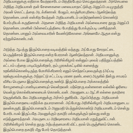
அதியமானுக்கு எதிராக வேற்றரசரிடம் மித்திரபேதம் செய்துவந்தான். அச்செயலை
அறிந்த அதியமான் தன் சேனைகளை மலையமாநாட்டுக்கு அனுப்பி பயமுறுத்தி
அவன் கொட்டத்தை அடக்கினான். மேலும், காஞ்சிமாபுரியை ஆண்டுவந்த
தொண்டைமான் என்கிற வேந்தன் அதியமானிடம் மாற்றெண்ணம் கொண்டு
போர்புரியக் கருதினான். அதனை அறிந்த அதியமான் அவ்வையாரை தூது அனுப்பி
தொண்டைமானின் பிள்ளைப்புத்தியை போதித்து போக்கும்படி பணித்தான்.
தொண்டைமானும் அவ்வையாரின் வேண்டுகோளை
அங்ஙனமே ஆகுக
என்று
ஏற்றுக்கொண்டான்.
அடுத்த ஆபத்து இரும்பொறை வடிவத்தில் வந்தது. அப்போது சேரநாட்டை
பெருஞ்சேரல் இரும்பொறை என்ற பேரரசன் ஆண்டுவந்தான். அதியமானுக்கு
அவ்வை போல இரும்பொறைக்கு அரிசில்கிழார் என்னும் புலவர் பதிற்றுப்பத்தில்
எட்டாம் பத்தை பாடியிருக்கிறார், தம் முரசுக்கட்டிலில் களைத்து
உறங்கிக்கொண்டிருந்த மோசிக்கீரனார் எனும் செந்நாப்புலவருக்கு (அப்படி
உறங்குபவர்களுக்கு அந்நாட்டு சட்டப்படி மரண தண்டனை) அருகில் நின்று சாமரம்
வீசிய பெருமை இரும்பொறைக்கு உண்டு. இரும்பொறை அக்காலத்தில்
சோழனையும் பாண்டியனையும் வென்றவன். மற்றொரு வள்ளலான வல்வில் ஓரியை
வென்று கொல்லிமலையைக் கொண்டவன். அவனுடைய ஆட்சி எல்லை தகடூரை
நெருங்கிவிடவே அதியமானுக்கு அச்சம் துளிர்விட ஆரம்பித்தது. அதியமான்
இரும்பொறையை எதிர்க்க தயாரானான். அப்போது அரிசில்கிழார் அதியமானுடைய
நலன்கருதி, இரும்பொறையிடம் அனுமதி பெற்றுக்கொண்டு அதியமானிடம் சென்று
போரிடாமல் இருப்பதே அவனுக்கும் தகடூர் மக்களுக்கும் நல்லது என்று
எடுத்துரைத்தான். அவருடைய அறிவுரையை அதியமான் மறுத்துவிட்டான்.
அரிசில்கிழார் சென்ற தூது அற்பத்தனமாகி விட்டதால் பெருஞ்சினம் கொண்ட
இரும்பொறை தகடூர் மீது போர் தொடுத்தான்.