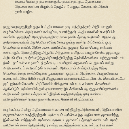
கவளம் போன்று தம் கைக்குரிய தப்பாததாகும். ஆகையால்,
அதனை உண்ண விரும்பும் நெஞ்சே நீ வருந்த வேண்டாம். அவன்
தாள் வாழ்க !
ஒருமுறை மூதறிஞர் ஒருவர் அதியமானை நாடி வந்திருந்தார். அதியமானும்
வழக்கம்போல அவர் மனம் மகிழும்படி உபசரித்தார். அதியமானின் உபசரிப்பில்
மயங்கிய மூதறிஞர் அவருக்கு குதிரைமலை ரகசியத்தை கூறினார். அதாவது,
குதிரைமலையின் மீது பெரிய சரிந்த பிளவு ஒன்று உண்டு. அப்பிளவில் ஒரு
நெல்லிமரம் உண்டு. அதில் பல்லாண்டுக்கொருமுறை இரண்டொரு கனிகள்
உண்டாகும். அம்மரத்திற்கு அருகில் அத்தனை எளிதாக யாரும் செல்ல முடியாது.
அரிய பெரிய முயற்சி எடுத்து அம்மரத்திலிருந்து நெல்லிக்கனியை பறித்து உண்டால்
நீண்ட நாட்கள் வாழலாம். நீ தக்கபடி முயன்றால் அதனைப் பெறுவாய் என்று
அதியமானிடம் கூறிவிட்டுச் சென்றார். அதியமான் அன்றிலிருந்து அந்த
நெல்லிமரத்தை கண்டுபிடிக்க முயன்றான். ஒருநாள் ஆபத்தான பெரும்பிளவை
கண்டான். அச்சரிவில் தவறி விழுந்தவன் பாதாளம் புக்கொழிவான். இடையிடையே
முட்புதர்கள் கொண்ட அப்பிளவில் சிக்குண்டால் உடல் சல்லடைக்கண்கள்
ஆகிவிடும். அப்பிளவில் தன் ஏவலாளரை இயக்கினால் ஆபத்து என்றெண்ணிய
அதியமான் தானே பக்குவமாய் இறங்கி மரத்திலிருந்த ஒரே கனியை
பறித்துக்கொண்டு தனது மாளிகையை நோக்கி திரும்பினான்.
வழக்கப்படி அன்று அதியமானைக் காண வந்திருந்த அவ்வையார், அதியமானின்
வருகைக்காக காத்திருந்தார். அச்சமயம் அங்கே வந்த அதியமான் முகமலர்ந்து
இன்சொல் பகர்ந்தான். அவ்வையாருடைய முகவாட்டத்தைக் கண்டான். அவர்
பசியினால் களைத்திருக்கிறார் என்று உணர்ந்துக்கொண்டான். உடனே தான்