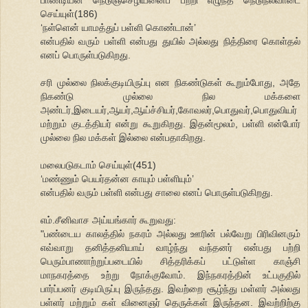
செய்யுள்(186)
‘நள்ளென் யாமத்துப் பள்ளி கொண்டான்’
என்பதில் வரும் பள்ளி என்பது துயில் அல்லது நித்திரை கொள்தல்
எனப் பொருள்படுகிறது.
சரி முல்லை நிலக்குடியிருப்பு என நிகண்டுகள் கூறும்போது, அதே
நிகண்டு முல்லை நில மக்களை
அண்டர்,இடையர்,ஆயர்,ஆய்ச்சியர்,கோவலர்,பொதுவர்,பொதுவியர்
மற்றும் குடத்தியர் என்று கூறுகிறது. இதன்மூலம், பள்ளி என்போர்
முல்லை நில மக்கள் இல்லை என்பதாகிறது.
மலைபடுகடாம் செய்யுள்(451)
‘மண்ணும் பெயர்தன்ன காயும் பள்ளியும்’
என்பதில் வரும் பள்ளி என்பது சாலை எனப் பொருள்படுகிறது.
எம்.சீனிவாச அய்யங்கார் கூறுவது:
"பண்டைய காலத்தில் நகரம் அல்லது ஊரின் பல்வேறு பிரிவினரும்
எவ்வாறு தனித்தனியாய் வாழ்ந்து வந்தனர் என்பது பற்றி
பெரும்பாணாற்றுப்படையில் சித்தரிக்கப் பட்டுள்ள காஞ்சி
மாநகரத்தை உற்று நோக்குவோம். இந்நகரத்தின் உட்பகுதில்
பார்ப்பனர் குடியிருப்பு இருந்தது. இவற்றை சூழ்ந்து மள்ளர் அல்லது
பள்ளர் மற்றும் கள் வினைஞர் தெருக்கள் இருந்தன. இவற்றிற்கு