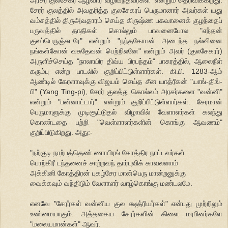
சேரர் குலத்தில் அவதரித்த குலசேகரப் பெருமானார் அவர்கள் யது
வம்சத்தில் திருஅவதாரம் செய்த கிருஷ்ண பகவானைக் குழந்தைப்
பருவத்தில் தாதிகள் சொல்லும் பாவனைபோல "எந்தன்
குலப்பெருஞ்சுடரே" என்றும் "நந்தகோபன் அடைந்த நல்வினை
நங்கள்கோன் வசுதேவன் பெற்றிலனே" என்றும் அவர் (குலசேகரர்)
அருளிச்செய்த "நாலாயிர திவ்ய பிரபந்தம்" பாசுரத்தில், ஆலைநீள்
கரும்பு என்ற பாடலில் குறிப்பிட்டுள்ளார்கள். கி.பி. 1283-ஆம்
ஆண்டில் கேரளாவுக்கு விஜயம் செய்த சீன யாத்ரீகன் "யாங்-திங்-
பி" (Yang Ting-pi), சேரர் குலத்து கொல்லம் அரசர்களை "வன்னி"
என்றும் "பன்னாட்டார்" என்றும் குறிப்பிட்டுள்ளார்கள். சேரமான்
பெருமாளுக்கு முடிசூட்டுதல் விழாவில் வேளாளர்கள் கலந்து
கொண்டதை பற்றி "வெள்ளாளர்களின் கொங்கு ஆவணம்"
குறிப்பிடுகிறது. அது:-
"நற்குடி நாற்பத்தெண் ணாயிரங் கோத்திர நாட்டவர்கள்
பொற்கிரீ டந்தனைச் சாற்றவந் தார்புவிக் காவலனாம்
அக்கினி கோத்திரன் புகழ்சேர மான்பெரு மான்றனுக்கு
வைக்கவும் வந்திடும் வேளாளர் வாழ்கொங்கு மண்டலமே.
எனவே "சேரர்கள் வன்னிய குல க்ஷத்ரியர்கள்" என்பது முற்றிலும்
உண்மையாகும். அத்தகைய சேரர்களின் கிளை மரபினர்களே
"மலையமான்கள்" ஆவர்.