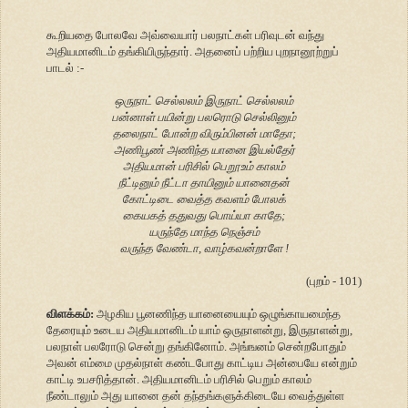
கூறியதை போலவே அவ்வையார் பலநாட்கள் பரிவுடன் வந்து
அதியமானிடம் தங்கியிருந்தார். அதனைப் பற்றிய புறநானூற்றுப்
பாடல் :-
ஒருநாட் செல்லலம் இருநாட் செல்லலம்
பன்னாள் பயின்று பலரொடு செல்லினும்
தலைநாட் போன்ற விரும்பினன் மாதோ;
அணிபூண் அணிந்த யானை இயல்தேர்
அதியமான் பரிசில் பெறூஉம் காலம்
நீட்டினும் நீட்டா தாயினும் யானைதன்
கோட்டிடை வைத்த கவளம் போலக்
கையகத் ததுவது பொய்யா காதே;
யருந்தே மாந்த நெஞ்சம்
வருந்த வேண்டா, வாழ்கவன்றாளே !
(புறம் - 101)
விளக்கம்:
அழகிய பூனணிந்த யானையையும் ஒழுங்காயமைந்த
தேரையும் உடைய அதியமானிடம் யாம் ஒருநாளன்று, இருநாளன்று,
பலநாள் பலரோடு சென்று தங்கினோம். அங்ஙனம் சென்றபோதும்
அவன் எம்மை முதல்நாள் கண்டபோது காட்டிய அன்பையே என்றும்
காட்டி உபசரித்தான். அதியமானிடம் பரிசில் பெறும் காலம்
நீண்டாலும் அது யானை தன் தந்தங்களுக்கிடையே வைத்துள்ள