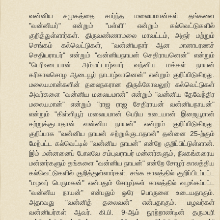
வன்னிய சமுகத்தை சார்ந்த மலையமான்கள் தங்களை
"வன்னியர்" என்றும் "பள்ளி" என்றும் கல்வெட்டுகளில்
குறித்துள்ளார்கள். திருவண்ணாமலை மாவட்டம், அரூர் மற்றும்
செங்கம் கல்வெட்டுகள், "வன்னியநார் ஆன மானாபரணச்
செதியராயர்" என்றும் "வன்னியநாயன் செதிராயனென்" என்றும்
"பெரிஉடையான் அம்மட்டாழ்வார் வந்னிய மக்கள் நாயன்
கரிகாலசொழ ஆடையூர் நாடாழ்வானென்" என்றும் குறிப்பிடுகிறது.
மலையமான்களின் தலைநகரான திருக்கோவலூர் கல்வெட்டுகள்
அவர்களை "வன்னிய மலையமான்" என்றும் "வன்னிய தேவேந்திர
மலையமான்" என்றும் "ராஜ ராஜ சேதிராயன் வன்னியநாயன்"
என்றும் "கிள்ளியூர் மலையமான் பெரிய உடையான் இறையூரான்
சற்றுக்குடாதான் வன்னிய நாயன்" என்றும் குறிப்பிடுகிறது.
குறிப்பாக "வன்னிய நாயன் சற்றுக்குடாதான்" தன்னை 25-ற்கும்
மேற்பட்ட கல்வெட்டில் "வன்னிய நாயன்" என்றே குறிப்பிட்டுள்ளான்.
இம் மன்னனைப் போலவே சம்புவராயர் மன்னர்களும், நீலகங்கரைய
மன்னர்களும் தங்களை "வன்னிய நாயன்" என்றே சோழர் காலத்திய
கல்வெட்டுகளில் குறித்துள்ளார்கள். சங்க காலத்தில் குறிப்பிடப்பட்ட
"மழவர் பெருமகன்" என்பதும் சோழர்கள் காலத்தில் வழங்கப்பட்ட
"வன்னிய நாயன்" என்பதும் ஒரே பொருளை உடையதாகும்.
அதாவது "வன்னித் தலைவன்" என்பதாகும். மழவர்கள்
வன்னியர்கள் ஆவர். கி.பி. 9-ஆம் நூற்றாண்டின் தருமபுரி