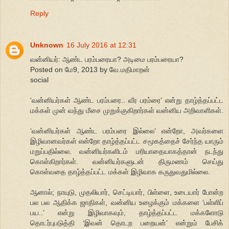
Reply
Unknown
16 July 2016 at 12:31
வன்னியர்: ஆண்ட பரம்பரையா? அடிமை பரம்பரையா?
Posted on மே9, 2013 by வே.மதிமாறன்
social
‘வன்னியர்கள் ஆண்ட பரம்பரை.. வீர பரம்ரை’ என்று தாழ்த்தப்பட்ட
மக்கள் முன் வந்து மீசை முறுக்குகிறார்கள் வன்னிய அறிவாளிகள்.
‘வன்னியர்கள் ஆண்ட பரம்பரை இல்லை’ என்றோ, அவர்களை
இழிவானவர்கள் என்றோ தாழ்த்தப்பட்ட சமூகத்தைச் சேர்ந்த யாரும்
மறுப்பதில்லை. வன்னியர்களிடம் மரியாதையாகத்தான் நடந்து
கொள்கிறார்கள். வன்னியர்களுடன் திருமணம் செய்து
கொள்வதை தாழ்த்தப்பட்ட மக்கள் இழிவாக கருதுவதுமில்லை.
ஆனால்; நாயுடு, முதலியார், செட்டியார், பிள்ளை, உடையார் போன்ற
பல பல ஆதிக்க ஜாதிகள், வன்னிய உழைக்கும் மக்களை ‘பள்ளிப்
பய..’ என்று இழிவாகவும், தாழ்த்தப்பட்ட மக்களோடு
தொடர்புபடுத்தி ‘இவன் தொடற பறையன்’ என்றும் பேசிக்