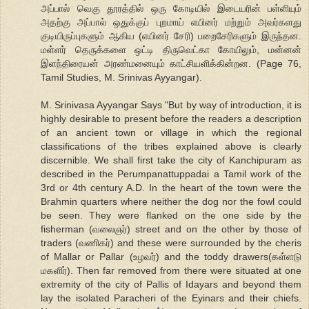
அப்பால் வெகு தூரத்தில் ஒரு கோடியில் இடையரின் பள்ளியும்
அதற்கு அப்பால் ஒதுக்குப் புறமாய் எயினர் மற்றும் அவர்களது
குடியிருப்புகளும் ஆகிய (எயினர் சேரி) பறைசேரிகளும் இருந்தன.
மள்ளர் தெருக்களை ஒட்டி திருவெட்கா கோயிலும், மன்னன்
இளந்திரையன் அரண்மனையும் காட்சியளிக்கின்றன. (Page 76,
Tamil Studies, M. Srinivas Ayyangar).
M. Srinivasa Ayyangar Says "But by way of introduction, it is
highly desirable to present before the readers a description
of an ancient town or village in which the regional
classifications of the tribes explained above is clearly
discernible. We shall first take the city of Kanchipuram as
described in the Perumpanattuppadai a Tamil work of the
3rd or 4th century A.D. In the heart of the town were the
Brahmin quarters where neither the dog nor the fowl could
be seen. They were flanked on the one side by the
fisherman (வலைஞர்) street and on the other by those of
traders (வணிகர்) and these were surrounded by the cheris
of Mallar or Pallar (உழவர்) and the toddy drawers(கள்ளடு
மகளிர்). Then far removed from there were situated at one
extremity of the city of Pallis of Idayars and beyond them
lay the isolated Paracheri of the Eyinars and their chiefs.