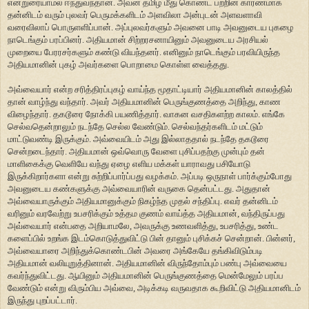
என்றுரையாமல் ஈந்துவந்தான். அவன் தமிழ் மீது கொண்ட பற்றின் காரணமாக
தன்னிடம் வரும் புலவர் பெருமக்களிடம் அளவிலா அன்புடன் அளவளாவி
வரைவிலாப் பொருளளிப்பான். அப்புலவர்களும் அவனை பாடி அவனுடைய புகழை
நாடெங்கும் பரப்பினர். அதியமான் சிற்றரசனாயினும் அவனுடைய அரசியல்
முறையை பேரரசர்களும் கண்டு வியந்தனர். எனினும் நாடெங்கும் பரவியிருந்த
அதியமானின் புகழ் அவர்களை பொறாமை கொள்ள வைத்தது.
அவ்வையார் என்ற சரித்திரப்புகழ் வாய்ந்த மூதாட்டியார் அதியமானின் காலத்தில்
தான் வாழ்ந்து வந்தார். அவர் அதியமானின் பெருங்குணத்தை அறிந்து, காண
விழைந்தார். தகடூரை நோக்கி பயணித்தார். வாகன வசதிகளற்ற காலம். எங்கே
செல்வதென்றாலும் நடந்தே செல்ல வேண்டும். செல்வந்தர்களிடம் மட்டும்
மாட்டுவண்டி இருக்கும். அவ்வையிடம் அது இல்லாததால் நடந்தே தகடூரை
சென்றடைந்தார். அதியமான் ஒவ்வொரு வேளை புசிப்பதற்கு முன்பும் தன்
மாளிகைக்கு வெளியே வந்து ஏழை எளிய மக்கள் யாராவது பசியோடு
இருக்கிறார்களா என்று சுற்றிப்பார்ப்பது வழக்கம். அப்படி ஒருநாள் பார்க்கும்போது
அவனுடைய கண்களுக்கு அவ்வையாரின் வருகை தென்பட்டது. அதுதான்
அவ்வையாருக்கும் அதியமானுக்கும் நிகழ்ந்த முதல் சந்திப்பு. எவர் தன்னிடம்
வரினும் வரவேற்று உபசரிக்கும் உத்தம குணம் வாய்த்த அதியமான், வந்திருப்பது
அவ்வையார் என்பதை அறியாமலே, அவருக்கு உணவளித்து, உபசரித்து, உண்ட
களைப்பில் உறங்க இடம்கொடுத்துவிட்டு பின் தானும் புசிக்கச் சென்றான். பின்னர்,
அவ்வையாரை அறிந்துக்கொண்டபின் அவரை அங்கேயே தங்கிவிடும்படி
அதியமான் வலியுறுத்தினான். அதியமானின் விருந்தோம்பும் பண்பு அவ்வையை
கவர்ந்துவிட்டது. ஆயினும் அதியமானின் பெருங்குணத்தை மென்மேலும் பரப்ப
வேண்டும் என்று விரும்பிய அவ்வை, அடிக்கடி வருவதாக கூறிவிட்டு அதியமானிடம்
இருந்து புறப்பட்டார்.