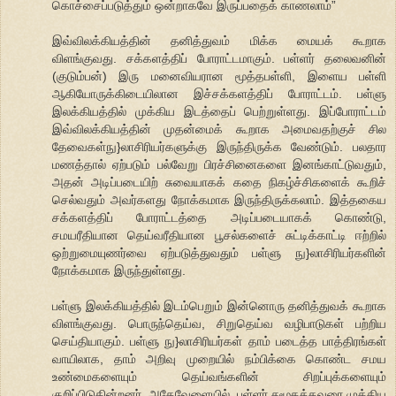
கொச்சைப்படுத்தும் ஒன்றாகவே இருப்பதைக் காணலாம்”
இவ்விலக்கியத்தின் தனித்துவம் மிக்க மையக் கூறாக
விளங்குவது. சக்களத்திப் போராட்டமாகும். பள்ளர் தலைவனின்
(குடும்பன்) இரு மனைவியரான மூத்தபள்ளி, இளைய பள்ளி
ஆகியோருக்கிடையிலான இச்சக்களத்திப் போராட்டம். பள்ளு
இலக்கியத்தில் முக்கிய இடத்தைப் பெற்றுள்ளது. இப்போராட்டம்
இவ்விலக்கியத்தின் முதன்மைக் கூறாக அமைவதற்குச் சில
தேவைகள்நு}லாசிரியர்களுக்கு இருந்திருக்க வேண்டும். பலதார
மணத்தால் ஏற்படும் பல்வேறு பிரச்சினைகளை இனங்காட்டுவதும்,
அதன் அடிப்படையிற் சுவையாகக் கதை நிகழ்ச்சிகளைக் கூறிச்
செல்வதும் அவர்களது நோக்கமாக இருந்திருக்கலாம். இத்தகைய
சக்களத்திப் போராட்டத்தை அடிப்படையாகக் கொண்டு,
சமயரீதியான தெய்வரீதியான பூசல்களைச் சுட்டிக்காட்டி ஈற்றில்
ஒற்றுமையுணர்வை ஏற்படுத்துவதும் பள்ளு நு}லாசிரியர்களின்
நோக்கமாக இருந்துள்ளது.
பள்ளு இலக்கியத்தில் இடம்பெறும் இன்னொரு தனித்துவக் கூறாக
விளங்குவது. பொருந்தெய்வ, சிறுதெய்வ வழிபாடுகள் பற்றிய
செய்தியாகும். பள்ளு நு}லாசிரியர்கள் தாம் படைத்த பாத்திரங்கள்
வாயிலாக, தாம் அறிவு முறையில் நம்பிக்கை கொண்ட சமய
உண்மைகளையும் தெய்வங்களின் சிறப்புக்களையும்
குறிப்பிடுகின்றனர். அதேவேளையில், பள்ளர் சமூகத்தவரை முக்கிய