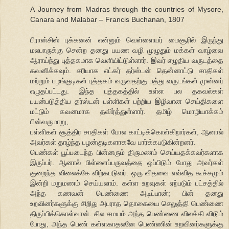
A Journey from Madras through the countries of Mysore,
Canara and Malabar – Francis Buchanan, 1807
பிரான்சிஸ் புக்கனன் என்னும் வெள்ளையர் மைசூரில் இருந்து
மலபாருக்கு சென்ற தனது பயண வழி முழுதும் மக்கள் வாழ்வை
ஆராய்ந்து புத்தகமாக வெளியிட்டுள்ளார். இவர் எழுதிய வருடத்தை
கவனிக்கவும். சரியாக எட்கர் தர்ஸ்டன் தென்னாட்டு சாதிகள்
மற்றும் பழங்குடிகள் புத்தகம் வருவதற்கு பத்து வருடங்கள் முன்னர்
எழுதப்பட்டது. இந்த புத்தகத்தில் உள்ள பல தகவல்கள்
பயன்படுத்திய தர்ஸ்டன் பள்ளிகள் பற்றிய இழிவான செய்திகளை
மட்டும் கவனமாக தவிர்த்துள்ளார். தமிழ் மொழியாக்கம்
பின்வருமாறு,
பள்ளிகள் சூத்திர சாதிகள் போல காட்டிக்கொள்கிறார்கள், ஆனால்
அவர்கள் தாழ்ந்த பழன்குடிகளாகவே பார்க்கபடுகின்றனர்.
பெண்கள் பூப்படைந்த பின்னரும் திருமணம் செய்யதக்கவர்களாக
இருப்பர். ஆனால் பிள்ளைப்பருவத்தை ஒப்பிடும் போது அவர்கள்
குறைந்த விலைக்கே விற்கபடுவர். ஒரு விதவை எவ்வித கூச்சமும்
இன்றி மறுமணம் செய்யலாம். கள்ள உறவுகள் ஏற்படும் பட்சத்தில்
அந்த கணவன் பெண்ணை அடிப்பான்; பின் தனது
உறவினர்களுக்கு சிறிது அபராத தொகையை செலுத்தி பெண்ணை
திருப்பிக்கொள்வான். சில சமயம் அந்த பெண்ணை விலக்கி விடும்
போது, அந்த பெண் கள்ளகாதலனே பெண்ணின் உறவினர்களுக்கு