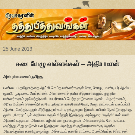
25 June 2013
கடையேழு வள்ளல்கள் – அதியமான்
அன்புள்ள வலைப்பூவிற்கு,
பண்டைய தமிழகத்தை ஆட்சி செய்த மன்னர்களுள் சேர, சோழ, பாண்டியர் ஆகிய
மூவரே முடியுடை வேந்தர்கள். அவர்களைத் தவிர சிற்றரசர்களும், குறுநில
மன்னர்களும் மூவேந்தர்களிடம் பரிசாகப் பெற்ற நாடுகளை ஆண்ட அரசர்களும்,
அரிய ஆற்றல் கொண்டு தாமே புதிதாக நாடுகோலியோ, வேறு நாட்டைக் கைப்பற்றி
ஆண்ட வேந்தர்களும் வீற்றிருந்தார்கள். ஏறக்குறைய இரண்டாயிரம் ஆண்டுகளுக்கு
முன்பு, சேரநாட்டில் அதியை எனும் சிற்றூர் இருந்தது. அவ்வூரை ‘அஞ்சி’ என்பவன்
ஆண்டு வந்தான். அவனை எழினி என்றும் கூறுவர். அக்காலத்தில் சேர நாட்டை
சூழ்ந்து, சிறு நாடுகள் பல இருந்தன. அவற்றுள் குதிரைமலைக்கு அருகே
அமைந்துள்ள தகடூரும் ஒன்று. அச்சமயம் தகடூர் நாட்டை ஆண்டுவந்த சிற்றரசன்