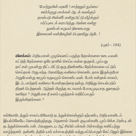
‘போற்றுமின் மறவீர் ! சாற்றதும் நும்மை
ஊர்க்குறு மாக்கள் ஆடக் கலங்கும்
தான்படு சின்னீர் களிறுஅட்டு வீழ்க்கும்
ஈர்ப்புடைக் கராஅத்து அன்ன என்ஐ
நுண்பல் கருமம் நினையாது
இளைமன் என்றிகழின் பெறலரிது ஆடே !
(புறம் – 104)
விளக்கம்:
அதியமான் முழவெனப் பருத்த தோள்களை உடையவன்.
எட்டுத் தேர்களை ஒரே நாளில் செய்ய வல்ல ஒருவர், முப்பது
நாட்கள் முயன்று திட்டமிட்டு ஒரு திண்ணிய தேர்க்காலை மட்டும்
செய்தால் அது எந்த அளவிற்கு வலிமை கொண்டதாக இருக்குமோ
அதுபோன்று உரமும் உருவமும் கொண்டவன். போர் என்றால் காலம்,
இடம், மாற்றார் வலிமை போன்றவற்றை நன்கு அறிந்து செயல்படும்
திறன் பெற்றவன். ஆற்றல் மிகுந்த கடாவால் போகமுடியாத துறையும்
உளதோ ? அதுபோல நீ களம் புகுந்தால் எதிர்ப்பாரும்
இருக்கிறார்களா ?
எல்லோரிடத்தும் சாலப்பரிவோடு நடந்துக்கொள்ளும் நற்பண்பு அதியமானிடம்
இயல்பிலேயே அமைந்திருந்தது. அதனால் அவன் குடிமக்களிடமும் மிக்க அன்புடன்
நடந்துக்கொண்டான். அவனுடைய ஆட்சியில் மக்கள் அச்சமற்று களிப்புற்று
வாழ்ந்தனர். தன்னிடத்தில் யார் எச்சமயத்தில் வந்து எப்பொருள் கேட்பினும் இல்லை