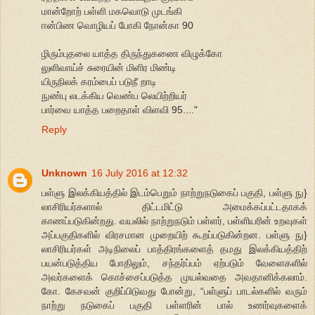
மான்றோற் பள்ளி மகவொடு முடங்கி
ஈன்பிண வொழியப் போகி நோன்கா 90
ழிரும்புதலை யாத்த திருந்துகணை விழுக்கோ
லுளிவாய்ச் சுரையின் மிளிர மிண்டி
யிருநிலக் கரம்பைப் படுநீ றாடி
நுண்பு லடக்கிய வெண்ப லெயிற்றியர்
பார்வை யாத்த பறைதாள் விளவி 95...."
Reply
Unknown
16 July 2016 at 12:32
பள்ளு இலக்கியத்தில் இடம்பெறும் நாற்றுநடுகைப் பகுதி, பள்ளு நு}
லாசிரியர்களால் திட்டமிட்டு அமைக்கப்பட்டதாகக்
காணப்படுகின்றது. வயலில் நாற்றுநடும் பள்ளர், பள்ளியரின் உறவுகள்
அப்பகுதிகளில் விரசமான முறையிற் கூறப்படுகின்றன. பள்ளு நு}
லாசிரியர்கள் அடிநிலைப் பாத்திரங்களைத் தமது இலக்கியத்திற்
பயன்படுத்திய போதிலும், சந்தர்ப்பம் ஏற்படும் வேளைகளில்
அவர்களைக் கொச்சைப்படுத்த முயல்வதை அவதானிக்கலாம்.
கோ. கேசவன் குறிப்பிடுவது போன்று, “பள்ளுப் பாடல்களில் வரும்
நாற்று நடுகைப் பகுதி பள்ளரின் பால் உணர்வுகளைக்