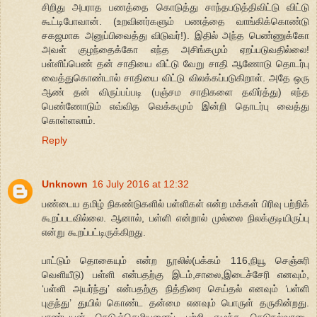
சிறிது அபராத பணத்தை கொடுத்து சாந்தபடுத்திவிட்டு விட்டு
கூட்டிபோவான். (உறவினர்களும் பணத்தை வாங்கிக்கொண்டு
சகஜமாக அனுப்பிவைத்து விடுவர்!). இதில் அந்த பெண்ணுக்கோ
அவள் குழந்தைக்கோ எந்த அசிங்கமும் ஏறப்படுவதில்லை!
பள்ளிப்பெண் தன் சாதியை விட்டு வேறு சாதி ஆணோடு தொடர்பு
வைத்துகொண்டால் சாதியை விட்டு விலக்கப்படுகிறாள். அதே ஒரு
ஆண் தன் விருப்பப்படி (பஞ்சம சாதிகளை தவிர்த்து) எந்த
பெண்ணோடும் எவ்வித வெக்கமும் இன்றி தொடர்பு வைத்து
கொள்ளலாம்.
Reply
Unknown
16 July 2016 at 12:32
பண்டைய தமிழ் நிகண்டுகளில் பள்ளிகள் என்ற மக்கள் பிரிவு பற்றிக்
கூறப்படவில்லை. ஆனால், பள்ளி என்றால் முல்லை நிலக்குடியிருப்பு
என்று கூறப்பட்டிருக்கிறது.
பாட்டும் தொகையும் என்ற நூலில்(பக்கம் 116,நியூ செஞ்சுரி
வெளியீடு) பள்ளி என்பதற்கு இடம்,சாலை,இடைச்சேரி எனவும்,
‘பள்ளி அயர்ந்து’ என்பதற்கு நித்திரை செய்தல் எனவும் ‘பள்ளி
புகுந்து’ துயில் கொண்ட தன்மை எனவும் பொருள் தருகின்றது.
பாண்டியன் நெடுஞ்செழியனைப் பற்றி எழுந்த நெடுநல்வாடை