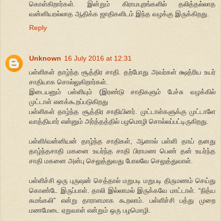
கொள்கிறார்கள். இன்றும் கிராமபுறங்களில் தலித்தல்லாத
வன்னியரல்லாத ஆதிக்க ஜாதிகளிடம் இந்த வழக்கு இருக்கிறது.
Reply
Unknown
16 July 2016 at 12:31
பள்ளிகள் தாழ்ந்த சூத்திர சாதி. தற்போது அவர்கள் க்ஷத்ரிய உயர்
சாதியாக சொல்லுகிறார்கள்.
இடையனும் பள்ளியும் (இரண்டு சாதிகளும் பேச்சு வழக்கில்
முட்டாள் எனக்கூறப்படுகிறது
பள்ளிகள் தாழ்ந்த சூத்திர சாதியினர். முட்டாள்களுக்கு முட்டாளே
வாத்தியார் என்னும் அர்த்தத்தில் பழமொழி சொல்லப்பட்டிருகிறது.
பள்ளி/வன்னியன் தாழ்ந்த சாதிகள், ஆனால் பள்ளி தாய் தனது
தாழ்ந்தசாதி மகனை உயர்ந்த சாதி பிராமண பெண் தன் உயர்ந்த
சாதி மகனை அன்பு செலுத்துவது போலவே செலுத்துவாள்.
பள்ளிச்சி ஒரு புருஷன் செத்தால் மறுபடி மறுபடி திருமணம் செய்து
கொண்டே இருப்பாள். தாலி இல்லாமல் இருக்கவே மாட்டாள். “நித்ய
சுமங்கலி” என்று தாராளமாக கூறலாம். பள்ளிச்சி பத்து முறை
மணமேடை ஏறுவாள் என்றும் ஒரு பழமொழி.