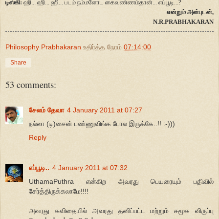
டிஸ்கி:
ஹி... ஹி... ஹி... படம் நம்மளோட கைவண்ணம்தான்... எப்பூடி...?
என்றும் அன்புடன்,
N.R.PRABHAKARAN
Philosophy Prabhakaran
உதிர்த்த நேரம்
07:14:00
Share
53 comments:
சேலம் தேவா
4 January 2011 at 07:27
நல்லா (டி)சைன் பண்ணுவிங்க போல இருக்கே..!! :-)))
Reply
எப்பூடி..
4 January 2011 at 07:32
UthamaPuthra என்கிற அவரது பெயரையும் பதிவில்
சேர்த்திருக்கலாமே!!!!
அவரது கவிதையில் அவரது தனிப்பட்ட மற்றும் சமூக விருப்பு