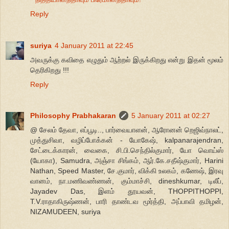
Reply
suriya
4 January 2011 at 22:45
அவருக்கு கவிதை எழுதும் ஆற்றல் இருக்கிறது என்று இதன் மூலம்
தெரிகிறது !!!
Reply
Philosophy Prabhakaran
5 January 2011 at 02:27
@ சேலம் தேவா, எப்பூடி.., பார்வையாளன், ஆரோனன் றெஜிவ்நாலட்,
முத்துசிவா, வழிப்போக்கன் - யோகேஷ், kalpanarajendran,
சேட்டைக்காரன், வைகை, சி.பி.செந்தில்குமார், யோ வொய்ஸ்
(யோகா), Samudra, அஞ்சா சிங்கம், ஆர்.கே.சதீஷ்குமார், Harini
Nathan, Speed Master, சே.குமார், விக்கி உலகம், கணேஷ், இரவு
வானம், நா.மணிவண்ணன், கும்மாச்சி, dineshkumar, டிலீப்,
Jayadev Das, இளம் தூயவன், THOPPITHOPPI,
T.V.ராதாகிருஷ்ணன், பாரி தாண்டவ மூர்த்தி, அப்பாவி தமிழன்,
NIZAMUDEEN, suriya