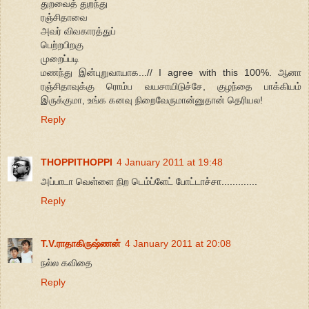
துறவைத் துறந்து
ரஞ்சிதாவை
அவர் விவகாரத்துப்
பெற்றபிறகு
முறைப்படி
மணந்து இன்புறுவாயாக...// I agree with this 100%. ஆனா
ரஞ்சிதாவுக்கு ரொம்ப வயசாயிடுச்சே, குழந்தை பாக்கியம்
இருக்குமா, உங்க கனவு நிறைவேருமான்னுதான் தெரியல!
Reply
THOPPITHOPPI
4 January 2011 at 19:48
அப்பாடா வெள்ளை நிற டெம்ப்ளேட் போட்டாச்சா.............
Reply
T.V.ராதாகிருஷ்ணன்
4 January 2011 at 20:08
நல்ல கவிதை
Reply