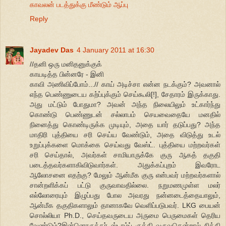
காவலன் படத்துக்கு மீண்டும் ஆப்பு
Reply
Jayadev Das
4 January 2011 at 16:30
//தனி ஒரு மனிதனுக்குக்
காயடித்த பின்னரே - இனி
காவி அணிவிப்போம்...// காய் அடிச்சா என்ன நடக்கும்? அவனால்
எந்த பெண்ணுடைய கற்ப்புக்கும் செய்கூலி[!], சேதாரம் இருக்காது.
அது மட்டும் போதுமா? அவன் அந்த நிலையிலும் உட்கார்ந்து
கொண்டு பெண்ணுடன் சல்லாபம் செயவைதையே மனதில்
நினைத்து கொண்டிருக்க முடியும், அதை யார் தடுப்பது? அந்த
மாதிரி புத்தியை சரி செய்ய வேண்டும், அதை விடுத்து உடல்
உறுப்புக்களை மொக்கை செய்வது வேஸ்ட். புத்தியை மற்றவர்கள்
சரி செய்தால், அவர்கள் சாமியாருக்கே குரு ஆகத் தகுதி
படைத்தவர்களாகிவிடுவார்கள். அதுக்கப்புறம் இவரோட
ஆலோசனை எதற்கு? மேலும் ஆன்மீக குரு என்பவர் மற்றவர்களால்
சான்றளிக்கப் பட்டு குருவாவதில்லை. நறுமணமுள்ள மலர்
எல்லோரையும் இழுப்பது போல அவரது நன்னடைத்தையாலும்,
ஆன்மீக தகுதிகளாலும் தானாகவே வெளிப்படுபவர். LKG பையன்
சொல்லியா Ph.D., செய்தவருடைய அருமை பெருமைகள் தெரிய
வேண்டும்?இன்னொருத்தர் ஸ்டாம்ப் குத்தி வருவதென்றால் நித்தி