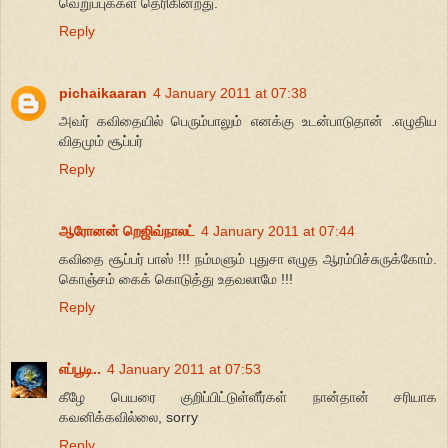
வெறுப்புக்கள் தெரிகின்றது.
Reply
pichaikaaran
4 January 2011 at 07:38
அவர் கவிதையில் பெரும்பாலும் எனக்கு உடன்பாடுதான் .எழுதிய
விதமும் சூப்பர்
Reply
ஆரோனன் றெஜிவ்நாலட்
4 January 2011 at 07:44
கவிதை சூப்பர் பாஸ் !!! நம்மளும் புதுசா எழுத ஆரம்பிச்சுருக்கோம்.
கொஞ்சம் கைக் கொடுத்து உதவலாமே !!!
Reply
எப்பூடி..
4 January 2011 at 07:53
கீழே பெயரை குறிப்பிட்டுள்ளீர்கள் நான்தான் சரியாக
கவனிக்கவில்லை, sorry
Reply