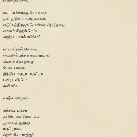
புனிதனுமில்லை...
ஊரான் சொத்து
90
ஏக்கரை
தன் குடும்பம் என்ற கலைக்
குடும்பத்திற்குக் கொள்ளை
அடித்ததை
கவனச் சிதறல் செய்ய
அஜீத் டயலாக் எபிசோட்...
மாணவர்கள் கொலை
,
ஸ்டாலின் புத்தக சுயபாராட்டு
கவனச் சிதறலுக்கு
பேரம் படியாத
நித்தியானந்தா - ரஞ்சிதா
பழைய வீடியோ
ஒளிபரப்பு...
வாழ்க தமிழகம்!
நித்தியானந்தா
தற்கொலை வேண்டாம்..
துறவைத் துறந்து
ரஞ்சிதாவை
அவர் விவகாரத்துப்