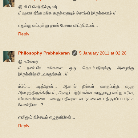
@ சி.பி.செந்தில்குமார்
// ஆனா நீங்க உங்க கருத்தையும் சொல்லி இருக்கலாம் //
எதுக்கு வம்புன்னு தான் பேசாம விட்டுட்டேன்...
Reply
Philosophy Prabhakaran
5 January 2011 at 02:28
@ கணேஷ்
// நண்பரே உங்களை ஒரு தொடர்பதிவுக்கு அழைத்து
இருக்கிறேன்..வாருங்கள்.. //
ம்ம்ம்... படித்தேன்... ஆனால் நீங்கள் எதைப்பற்றி எழுத
அழைத்திருக்கிரீர்கள், அதைப் பற்றி என்ன எழுதுவது என்று சரிவர
விளங்கவில்லை... எனது பதிவுலக வாழ்க்கையை திரும்பிப் பார்க்க
வேண்டுமா...?
எனினும் நிச்சயம் எழுதுகிறேன்...
Reply