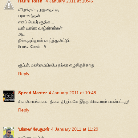
Harini Resh
4 January 2011 at 10:46
//பிறக்கும் குழந்தைக்கு
பரமானந்தன்
எனப் பெயர் சூடுக...
யார் யாரோ வாழ்கிறார்கள்
அட
நீங்களும்தான் வாழ்ந்துவிட்டுப்
போங்களேன்...//
சூப்பர். உண்மையிலயே நல்லா எழுதிருக்காரு
Reply
Speed Master
4 January 2011 at 10:48
சில விசயங்களை திசை திருப்பவே இந்த விவகாரம் பயன்பட்டது!
Reply
'பரிவை' சே.குமார்
4 January 2011 at 11:29
கவிதை சூப்பர்.