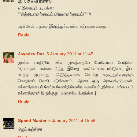
@ NIZAMUDEEN
// இதையும் படியுங்க:
""நித்தியானந்தாவும் பிரேமானந்தாவும்!"" //
படிச்சேன்... நல்ல இர்டுந்துச்சு உங்க கற்பனை கதை...
Reply
Jayadev Das
5 January 2011 at 11:45
முன்ன மாதிரியே உங்க முகத்தையே லோகோவா போடுங்க
பிரபாகரன், ஏன்னா அந்த இமேஜ் மனசில உண்டாயிடுச்சு, இப்ப
மாத்த முடியாது. [அடுத்தவங்க சொல்ற கருத்துக்களுக்கு
கொஞ்சம் செவி மடுக்கலாம், ஆனா ஒரு அளவுக்குத்தான்,
எல்லாத்தையும் கேட்க வேண்டுமென்ற அவசியம் இல்லை. உங்க படம்
நல்லாத்தான் இருக்குது, அதையே போடுங்க.]
Reply
Speed Master
5 January 2011 at 15:56
ஜெய் ரஞ்சிதா