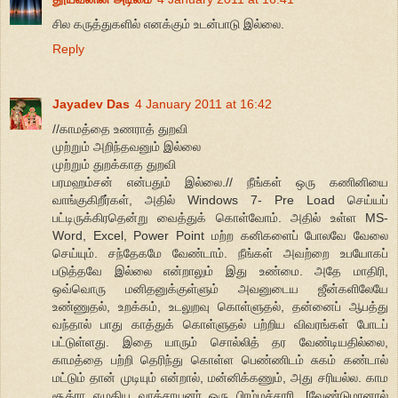
சில கருத்துகளில் எனக்கும் உடன்பாடு இல்லை.
Reply
Jayadev Das
4 January 2011 at 16:42
//காமத்தை உணராத் துறவி
முற்றும் அறிந்தவனும் இல்லை
முற்றும் துறக்காத துறவி
பரமஹம்சன் என்பதும் இல்லை.// நீங்கள் ஒரு கணினியை
வாங்குகிறீர்கள், அதில் Windows 7- Pre Load செய்யப்
பட்டிருக்கிரதென்று வைத்துக் கொள்வோம். அதில் உள்ள MS-
Word, Excel, Power Point மற்ற கனிகளைப் போலவே வேலை
செய்யும். சந்தேகமே வேண்டாம். நீங்கள் அவற்றை உபயோகப்
படுத்தவே இல்லை என்றாலும் இது உண்மை. அதே மாதிரி,
ஒவ்வொரு மனிதனுக்குள்ளும் அவனுடைய ஜீன்களிலேயே
உண்ணுதல், உறக்கம், உடலுறவு கொள்ளுதல், தன்னைப் ஆபத்து
வந்தால் பாது காத்துக் கொள்ளுதல் பற்றிய விவரங்கள் போடப்
பட்டுள்ளது. இதை யாரும் சொல்லித் தர வேண்டியதில்லை,
காமத்தை பற்றி தெரிந்து கொள்ள பெண்ணிடம் சுகம் கண்டால்
மட்டும் தான் முடியும் என்றால், மன்னிக்கணும், அது சரியல்ல. காம
சூத்ரா எழுதிய வாத்சாயனர் ஒரு பிரம்மச்சாரி. [வேண்டுமானால்