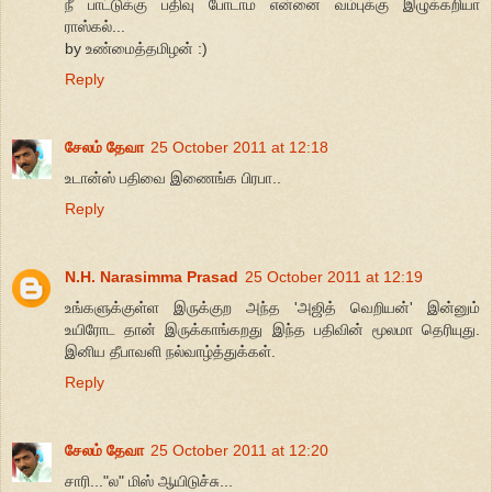
நீ பாட்டுக்கு பதிவு போடாம என்னை வம்புக்கு இழுக்கறியா
ராஸ்கல்...
by உண்மைத்தமிழன் :)
Reply
சேலம் தேவா
25 October 2011 at 12:18
உடான்ஸ் பதிவை இணைங்க பிரபா..
Reply
N.H. Narasimma Prasad
25 October 2011 at 12:19
உங்களுக்குள்ள இருக்குற அந்த 'அஜித் வெறியன்' இன்னும்
உயிரோட தான் இருக்காங்கறது இந்த பதிவின் மூலமா தெரியுது.
இனிய தீபாவளி நல்வாழ்த்துக்கள்.
Reply
சேலம் தேவா
25 October 2011 at 12:20
சாரி..."ல" மிஸ் ஆயிடுச்சு...