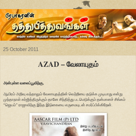
25 October 2011
AZAD – வேலாயுதம்
அன்புள்ள வலைப்பூவிற்கு,
ஆயிரம் அறிவு வந்தாலும் வேலாயுதத்தின் வெற்றியை தடுக்க முடியாது என்று
முந்தாநாள் கர்ஜித்திருக்கும் தானே சிந்தித்து படமெடுக்கும் தன்மானச் சிங்கம்
“ஜெயம்” ராஜாவிற்கு இந்த இடுகையை எருமையுடன் சமர்ப்பிக்கிறேன்.