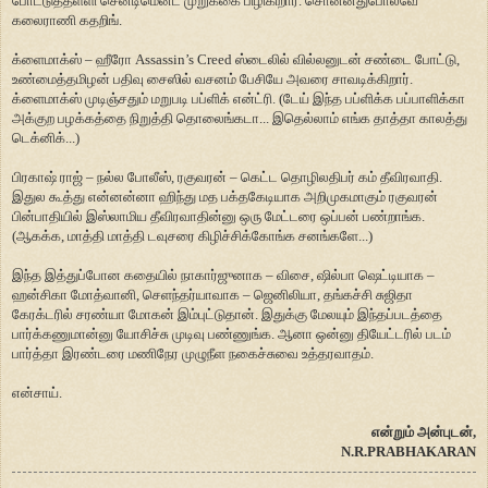
போட்டுத்தள்ளி சென்டிமென்ட் முறுக்கை பிழிகிறார். சொன்னதுபோலவே
கலைராணி கதறிங்.
க்ளைமாக்ஸ் – ஹீரோ Assassin’s Creed ஸ்டைலில் வில்லனுடன் சண்டை போட்டு,
உண்மைத்தமிழன் பதிவு சைஸில் வசனம் பேசியே அவரை சாவடிக்கிறார்.
க்ளைமாக்ஸ் முடிஞ்சதும் மறுபடி பப்ளிக் என்ட்ரி. (டேய் இந்த பப்ளிக்க பப்பாளிக்கா
அக்குற பழக்கத்தை நிறுத்தி தொலைங்கடா... இதெல்லாம் எங்க தாத்தா காலத்து
டெக்னிக்...)
பிரகாஷ் ராஜ் – நல்ல போலீஸ், ரகுவரன் – கெட்ட தொழிலதிபர் கம் தீவிரவாதி.
இதுல கூத்து என்னன்னா ஹிந்து மத பக்தகேடியாக அறிமுகமாகும் ரகுவரன்
பின்பாதியில் இஸ்லாமிய தீவிரவாதின்னு ஒரு மேட்டரை ஒப்பன் பண்றாங்க.
(ஆகக்க, மாத்தி மாத்தி டவுசரை கிழிச்சிக்கோங்க சனங்களே...)
இந்த இத்துப்போன கதையில் நாகார்ஜுனாக – விசை, ஷில்பா ஷெட்டியாக –
ஹன்சிகா மோத்வானி, செளந்தர்யாவாக – ஜெனிலியா, தங்கச்சி சுஜிதா
கேரக்டரில் சரண்யா மோகன் இம்புட்டுதான். இதுக்கு மேலயும் இந்தப்படத்தை
பார்க்கணுமான்னு யோசிச்சு முடிவு பண்ணுங்க. ஆனா ஒன்னு தியேட்டரில் படம்
பார்த்தா இரண்டரை மணிநேர முழுநீள நகைச்சுவை உத்தரவாதம்.
என்சாய்.
என்றும் அன்புடன்,
N.R.PRABHAKARAN