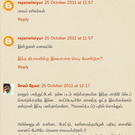
rajamelaiyur
25 October 2011 at 11:57
பாவம் ரசிகர்கள்
Reply
rajamelaiyur
25 October 2011 at 11:57
இன்றுஎன் வலையில்
இந்த திபாவளிக்கு இலவசமாக வெடி வேண்டுமா?.
Reply
சேலம் தேவா
25 October 2011 at 12:17
நானும் பாத்துட்டேன். நல்ல படம் எடுக்கறவங்க இந்த மாதிரி பில்டப்
கொடுக்கறதே இல்ல... காப்பியடிச்சே காலத்த ஓட்ற இவங்கல்லாம்
ஏன்தான் இப்டி பண்றாங்களோ..?!காலம்(படம்) பதில் சொல்லும்.
//வில்லனுடன் சண்டை போட்டு, உண்மைத்தமிழன் பதிவு சைஸில்
வசனம் பேசியே அவரை சாவடிக்கிறார்.//