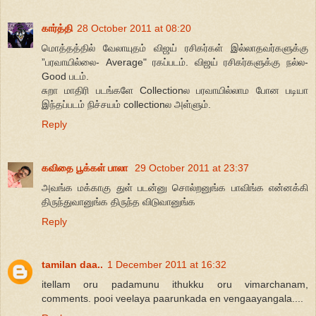
கார்த்தி
28 October 2011 at 08:20
மொத்தத்தில் வேலாயுதம் விஜய் ரசிகர்கள் இல்லாதவர்களுக்கு
”பரவாயில்லை- Average" ரகப்படம். விஜய் ரசிகர்களுக்கு நல்ல-
Good படம்.
சுறா மாதிரி படங்களே Collectionல பரவாயில்லாம போன படியா
இந்தப்படம் நிச்சயம் collectionல அள்ளும்.
Reply
கவிதை பூக்கள் பாலா
29 October 2011 at 23:37
அவங்க மக்காகு துள் படன்னு சொல்றனுங்க பாவிங்க என்னக்கி
திருந்துவானுங்க திருந்த விடுவானுங்க
Reply
tamilan daa..
1 December 2011 at 16:32
itellam oru padamunu ithukku oru vimarchanam,
comments. pooi veelaya paarunkada en vengaayangala....