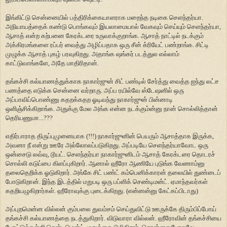
இங்கிட்டு சென்னையில் பத்திரிக்கையாளராக மறைந்த நடிகை செளந்தர்யா.
அநியாயத்தைக் கண்டு பொங்கவும் இயலாமையால் வேகவும் செய்யும் செளந்தர்யா,
ஆசாத் என்ற கற்பனை கேரக்டரை உருவாக்குறாங்க. ஆசாத் நாட்டில் நடக்கும்
அக்கிரமங்களை ரப்பர் வைத்து அழிப்பதாக ஒரு சீன் க்ரியேட் பண்றாங்க. சிட்டி
முழுக்க ஆசாத் புகழ் பரவுகிறது. அதாங்க ஷங்கர் படத்துல எல்லாம்
காட்டுவாங்களே, அதே மாதிரிதான்.
தங்கச்சி கல்யாணத்துக்காக நாகார்ஜுன் சிட் பண்டில் சேர்த்து வைத்த ஐந்து லட்ச
பணத்தை எடுக்க சென்னை வர்றாரு. அப்ப ரயில்வே ஸ்டேஷனில் ஒரு
அப்பாவிப்பொண்ணு கதறக்கதற ஓடிவந்து நாகார்ஜுன் பின்னாடி
ஒளிஞ்சிக்கிறாங்க. அதுக்கு மேல அங்க என்ன நடக்கும்ன்னு நான் சொல்லித்தான்
தெரியணுமா...???
எதிர்பாராத திருப்புமுனையாக (!!!) நாகார்ஜுனின் பெயரும் ஆசாத்தாக இருக்க,
அவனா நீ என்று ஊரே அல்லோலப்படுகிறது. அப்படியே செளந்தர்யாவோட ஒரு
ஒன்சைடு லவ்வு, டூயட். செளந்தர்யா நாகார்ஜுனிடம் ஆசாத் கேரக்டரை தொடரச்
சொல்லி கடுப்பை கிளப்புகிறார். ஆனால் ஹீரோ ஆணியே புடுங்க வேணாம்னு
தலைதெறிக்க ஓடுகிறார். அங்கே சிட் பண்ட் கம்பெனிக்காரன் தலையில் துண்டைப்
போடுகிறான். இந்த இடத்தில் மறுபடி ஒரு பப்ளிக் செண்டிமன்ட். ஏமாந்தவர்கள்
கதறியழுகிறார்கள். ஹீரோவுக்கு புடைக்கிறது. (என்னன்னு கேட்கப்பிடாது)
அப்புறமென்ன வில்லன் கும்பலை துவம்சம் செய்துவிட்டு ஊருக்கே திரும்பிப்போய்
தங்கச்சி கல்யாணத்தை நடத்துகிறார். விடுவாரா வில்லன். ஹீரோவின் தங்கச்சியை