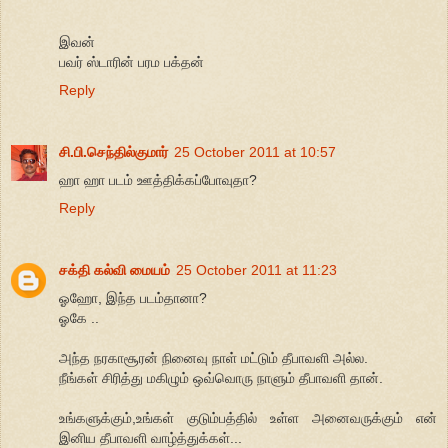
இவன்
பவர் ஸ்டாரின் பரம பக்தன்
Reply
சி.பி.செந்தில்குமார்
25 October 2011 at 10:57
ஹா ஹா படம் ஊத்திக்கப்போவுதா?
Reply
சக்தி கல்வி மையம்
25 October 2011 at 11:23
ஓஹோ, இந்த படம்தானா?
ஓகே ..
அந்த நரகாசூரன் நினைவு நாள் மட்டும் தீபாவளி அல்ல.
நீங்கள் சிரித்து மகிழும் ஒவ்வொரு நாளும் தீபாவளி தான்.
உங்களுக்கும்,உங்கள் குடும்பத்தில் உள்ள அனைவருக்கும் என்
இனிய தீபாவளி வாழ்த்துக்கள்...