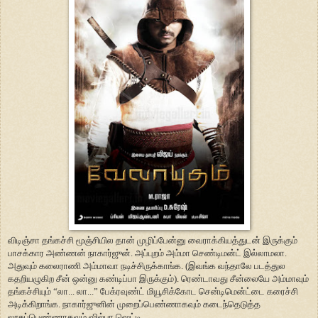
விடிஞ்சா தங்கச்சி மூஞ்சியில தான் முழிப்பேன்னு வைராக்கியத்துடன் இருக்கும்
பாசக்கார அண்ணன் நாகார்ஜுன். அப்புறம் அம்மா செண்டிமன்ட் இல்லாமலா.
அதுவும் கலைராணி அம்மாவா நடிச்சிருக்காங்க. (இவங்க வந்தாலே படத்துல
கதறியழுகிற சீன் ஒன்னு கண்டிப்பா இருக்கும்). ரெண்டாவது சீன்லையே அம்மாவும்
தங்கச்சியும் “லா... லா...” பேக்ரவுண்ட் மியூசிக்கோட சென்டிமென்ட்டை கரைச்சி
அடிக்கிறாங்க. நாகார்ஜுனின் முறைப்பெண்ணாகவும் கடைந்தெடுத்த
லூசுப்பெண்ணாகவும் ஷில்பா ஷெட்டி.