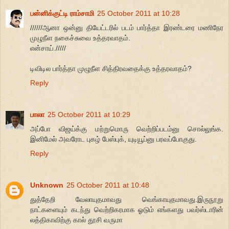
பன்னிக்குட்டி ராம்சாமி
25 October 2011 at 10:28
//////ஆனா ஒன்னு தியேட்டரில் படம் பார்த்தா இரண்டரை மணிநேர
முழுநீள நகைச்சுவை உத்தரவாதம்.
என்சாய்./////
டிவிடில பார்த்தா முழுநீள சித்திரவதைக்கு உத்தரவாதம்?
Reply
பாலா
25 October 2011 at 10:29
அப்போ விஜய்க்கு மற்றுமொரு வெற்றிப்படம்னு சொல்லுங்க.
இனிமேல் அவரோட புகழ் பேஸ்புக், யுடியூப்னு பரவப்போகுது.
Reply
Unknown
25 October 2011 at 10:48
துத்தேறி வேலாயுதமாவது வெங்காயுதமாவது.இருநூறு
நாட்களையும் கடந்து வெற்றிகரமாக ஓடும் எங்களது பவர்ஸ்டாரின்
லத்திகாவிற்கு கால் தூசி வருமா