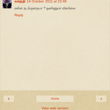
கார்த்தி
14 October 2011 at 23:48
என்ன நடக்குதையா ? ஒண்ணுமா விளங்கல
Reply
‹
›
Home
View web version