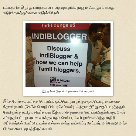
பக்கத்தில் இருந்து பார்த்தவன் என்ற முறையில் நானும் கொஞ்சம் எனது
உதிரிக்கருத்துக்களை உதிர்க்கிறேன்.
இந்த போர்டுதான் பிரச்சனையின் காரணி
இந்த போர்டை பார்த்த நொடியில் ஒவ்வொருவருக்கும் ஒவ்வொரு எண்ணம்
தோன்றலாம். (கேபிள் மொழியில் பர்செப்ஷன்). அந்தமாதிரி இதைப் பார்த்ததும்
கேபிளுக்கு தமிழ் பதிவர்களை இழிவுபடுத்துவதாக தோன்றியிருக்கிறது. அவர்
சம்பந்தப்பட்ட நபருடன் வாக்குவாதம் செய்ய, அவர் நாங்கள் அந்தமாதிரி
அர்த்தத்தில் போர்டு வைக்கவில்லை என்று மன்னிப்பு கேட்டார். அத்தோடு அந்த
பிரச்னையை முடித்திருக்கலாம்.