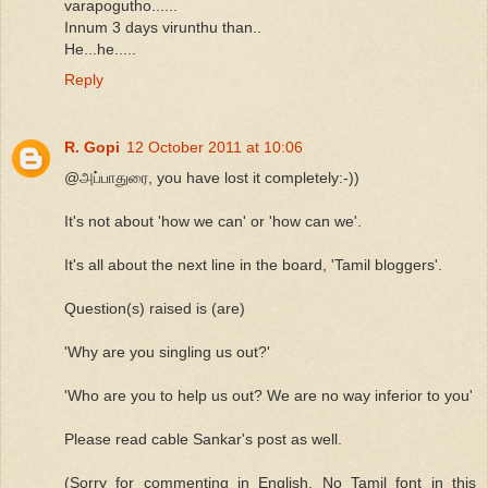
varapogutho......
Innum 3 days virunthu than..
He...he.....
Reply
R. Gopi
12 October 2011 at 10:06
@அப்பாதுரை, you have lost it completely:-))
It's not about 'how we can' or 'how can we'.
It's all about the next line in the board, 'Tamil bloggers'.
Question(s) raised is (are)
'Why are you singling us out?'
'Who are you to help us out? We are no way inferior to you'
Please read cable Sankar's post as well.
(Sorry for commenting in English. No Tamil font in this