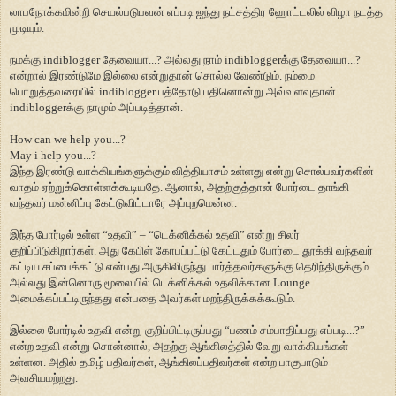
லாபநோக்கமின்றி செயல்படுபவன் எப்படி ஐந்து நட்சத்திர ஹோட்டலில் விழா நடத்த
முடியும்.
நமக்கு indiblogger தேவையா...? அல்லது நாம் indibloggerக்கு தேவையா...?
என்றால் இரண்டுமே இல்லை என்றுதான் சொல்ல வேண்டும். நம்மை
பொறுத்தவரையில் indiblogger பத்தோடு பதினொன்று அவ்வளவுதான்.
indibloggerக்கு நாமும் அப்படித்தான்.
How can we help you...?
May i help you...?
இந்த இரண்டு வாக்கியங்களுக்கும் வித்தியாசம் உள்ளது என்று சொல்பவர்களின்
வாதம் ஏற்றுக்கொள்ளக்கூடியதே. ஆனால், அதற்குத்தான் போர்டை தாங்கி
வந்தவ
ர்
மன்னிப்பு கேட்டுவிட்டாரே அப்புறமென்ன.
இந்த போர்டில் உள்ள “உதவி” – “டெக்னிக்கல் உதவி” என்று சிலர்
குறிப்பிடுகிறார்கள். அது கேபிள் கோபப்பட்டு கேட்டதும் போர்டை தூக்கி வந்தவ
ர்
கட்டிய சப்பைக்கட்டு என்பது அருகிலிருந்து பார்த்தவர்களுக்கு தெரிந்திருக்கும்.
அல்லது இன்னொரு மூலையில் டெக்னிக்கல் உதவிக்கான Lounge
அமைக்கப்பட்டிருந்தது என்பதை அவர்கள் மறந்திருக்கக்கூடும்.
இல்லை போர்டில் உதவி என்று குறிப்பிட்டிருப்பது “பணம் சம்பாதிப்பது எப்படி...?”
என்ற உதவி என்று சொன்னால், அதற்கு ஆங்கிலத்தில் வேறு வாக்கியங்கள்
உள்ளன. அதில் தமிழ் பதிவர்கள், ஆங்கிலப்பதிவர்கள் என்ற பாகுபாடும்
அவசியமற்றது.