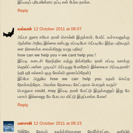
இப்பவும் புரியலின்னா தப்பு என் பேர்ல தாங்க.
Reply
வவ்வால்
12 October 2011 at 08:07
அப்பா துரை சரியா தான் சொல்லி இருக்கார், போர்ட் வச்சவனுக்கு
ஆங்கில அறிவு இல்லை என்பது எப்படியோ அப்படியே இந்த பதிவரும்
என நினைக்க வைக்கிறது உமது பதிவு!
how can we help you = we cant help you !
இப்படி கடைசி நேரத்தில வந்து நிக்கிறயே நான் எப்படி உனக்கு
ஹெல்ப் பண்ன முடியும்! அப்படினு பேசுறோம் இல்லையா அப்படிதான்!
(ஹி ஹி எல்லாம் ஒரு கேள்வி ஞானம்ம்தேன்)
இப்போ அதுவே how we can help you உதவி செய்ற
நோக்கத்தோட அவங்க தேவைய கேட்பதாக பொருள் வரும்!
பொதுவா could, may இப்படி தான் போட்டு இருக்கணும் இது மே
மாசம் இல்லைனு மே போடாம விட்டு இருப்பாங்க போல!
Reply
மனசாலி
12 October 2011 at 08:23
\\\இதே கோபம் கவர்ச்சிகரமான தேநீர்ச்சட்டை ஓசியில்