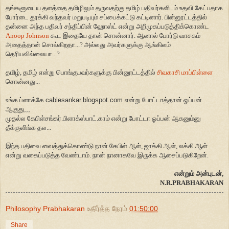
தங்களுடைய தளத்தை தமிழிலும் தருவதற்கு தமிழ் பதிவர்களிடம் உதவி கேட்பதாக
போர்டை தூக்கி வந்தவ
ர்
மறுபடியும் சப்பைக்கட்டு கட்டினார். பின்னூட்டத்தில்
தன்னை அந்த பதிவர் சந்திப்பின் ஹோஸ்ட் என்று அறிமுகப்படுத்திக்கொண்ட
Anoop Johnson
கூட இதையே தான் சொன்னார். ஆனால் போர்டு வாசகம்
அதைத்தான் சொல்கிறதா...? அல்லது அவர்களுக்கு ஆங்கிலம்
தெரியவில்லையா...?
தமிழ், தமிழ் என்று பொங்குபவர்களுக்கு பின்னூட்டத்தில்
சிவகாசி மாப்பிள்ளை
சொன்னது...
உங்க ப்ளாக்கே
cablesankar.blogspot.com
என்று போட்டாத்தான் ஓப்பன்
ஆகுது
,,,
முதல்ல கேபிள்சங்கர்.பிளாக்ஸ்பாட்.காம் என்று போட்டா ஓப்பன் ஆகனும்னு
தீக்குளிங்க தல...
இந்த பதிவை வைத்துக்கொண்டு நான் கேபிள் ஆள், ஜாக்கி ஆள், லக்கி ஆள்
என்று வகைப்படுத்த வேண்டாம். நான் நானாகவே இருக்க ஆசைப்படுகிறேன்.
என்றும் அன்புடன்,
N.R.PRABHAKARAN
Philosophy Prabhakaran
உதிர்த்த நேரம்
01:50:00
Share