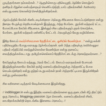
முடித்தார்களா நம்மவர்கள்...? ஆளுக்கொரு பதிவெழுதி, ஆங்கே கொஞ்சம்
தனிநபர் மீதுள்ள வன்மத்தையும் வெளிப்படுத்தி, யார் பதிவர்களின் Authority
என்பது வரை கொண்டு சென்றிருக்கிறார்கள்.
ஆரம்பத்தில் கேபிள் கிண்டலடிக்கிறாரா அல்லது சீரியஸாக கோபப்படுகிறாரா என்று
நிறைய பேருக்கு தெரியாமல்தான் இருந்தது, அந்த போர்டை தூக்கி வந்தவர் உட்பட.
போகப்போக கேபிள் சீரியஸாக, இன்னும் சில பதிவர்களும் குரல் கொடுக்க,
போர்டை தூக்கி வந்தவ
ர்
மன்னிப்பு கேட்டா
ர்
. அவருக்கும் வேறு வழியில்லை.
இதே கோபம்
கவர்ச்சிகரமான தேநீர்ச்சட்டை ஓசியில் வேண்டுமா...?
என்று லக்கி
பதிவெழுதிய போது வராதது ஆச்சர்யம்தான். ஏன் அந்த பதிவுக்கு indiblogger
பதிவர் சந்திப்பில் கலந்துக்கொள்ள வேண்டுமா என்று தலைப்பு
வைத்திருக்கக்கூடாது. தமிழர்களெல்லாம் தேநீர்ச்சட்டைக்கு அலைந்தவர்களா...?
கேபிளுக்கு கோபம் வந்தது, அவர் கேட்டார். கோபம் வராதவர்கள் பேசாமல்
இருந்திருக்கலாமே. கேபிள் தமிழ் வலைப்பதிவர்களுக்கு அத்தாரிட்டி போல
செயல்படுகிறார் என்று குற்றம் கூறுபவர்கள் நான் அத்தாரிட்டியாக இருக்கிறேன்
என்று முன்வரலாமே.
சில வரிகளை படித்தால் வேடிக்கையாக இருக்கிறது.
//
indiblogger.in
என்பது இந்திய வலைப்பதிவர்களை ஒரு குடையின் கீழ் திரட்டும்
ஒரு அமைப்பு.
blogging
ஐ
passion
ஆக கொண்ட வலைப்பதிவர்கள் சிலர்
,
லாபநோக்கமின்றி தொடங்கிய இணைய அமைப்பு. //