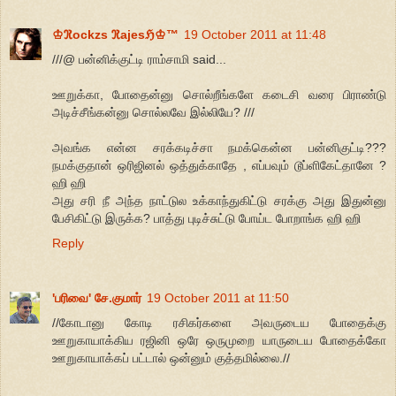
♔ℜockzs ℜajesℌ♔™
19 October 2011 at 11:48
///@ பன்னிக்குட்டி ராம்சாமி said...
ஊறுக்கா, போதைன்னு சொல்றீங்களே கடைசி வரை பிராண்டு
அடிச்சீங்கன்னு சொல்லவே இல்லியே? ///
அவங்க என்ன சரக்கடிச்சா நமக்கென்ன பன்னிகுட்டி???
நமக்குதான் ஒரிஜினல் ஒத்துக்காதே , எப்பவும் டூப்ளிகேட்தானே ?
ஹி ஹி
அது சரி நீ அந்த நாட்டுல உக்காந்துகிட்டு சரக்கு அது இதுன்னு
பேசிகிட்டு இருக்க? பாத்து புடிச்சுட்டு போய்ட போறாங்க ஹி ஹி
Reply
'பரிவை' சே.குமார்
19 October 2011 at 11:50
//கோடானு கோடி ரசிகர்களை அவருடைய போதைக்கு
ஊறுகாயாக்கிய ரஜினி ஒரே ஒருமுறை யாருடைய போதைக்கோ
ஊறுகாயாக்கப் பட்டால் ஒன்னும் குத்தமில்லை.//