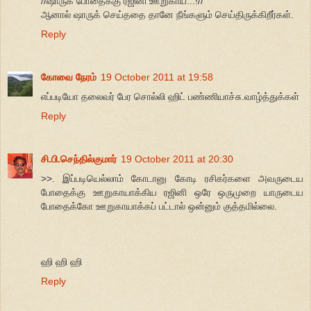
//ஷாருக் போதைக்கு ரஜினி ஊறுகாய்...!//
ஆனால் ஷாருக் செய்ததை தானே நீங்களும் செய்திருக்கிறீர்கள்.
Reply
கோவை நேரம்
19 October 2011 at 19:58
எப்படியோ தலைவர் பேர சொல்லி ஹிட் பண்ணியாச்சு.வாழ்த்துக்கள்
Reply
சி.பி.செந்தில்குமார்
19 October 2011 at 20:30
>>. இப்படியெல்லாம் கோடானு கோடி ரசிகர்களை அவருடைய
போதைக்கு ஊறுகாயாக்கிய ரஜினி ஒரே ஒருமுறை யாருடைய
போதைக்கோ ஊறுகாயாக்கப் பட்டால் ஒன்னும் குத்தமில்லை.
ஹி ஹி ஹி
Reply