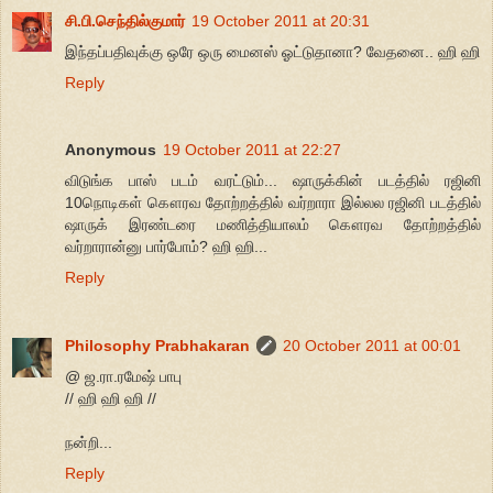
சி.பி.செந்தில்குமார்
19 October 2011 at 20:31
இந்தப்பதிவுக்கு ஒரே ஒரு மைனஸ் ஓட்டுதானா? வேதனை.. ஹி ஹி
Reply
Anonymous
19 October 2011 at 22:27
விடுங்க பாஸ் படம் வரட்டும்... ஷாருக்கின் படத்தில் ரஜினி
10நொடிகள் கௌரவ தோற்றத்தில் வர்றாரா இல்லல ரஜினி படத்தில்
ஷாருக் இரண்டரை மணித்தியாலம் கௌரவ தோற்றத்தில்
வர்றாரான்னு பார்போம்? ஹி ஹி...
Reply
Philosophy Prabhakaran
20 October 2011 at 00:01
@ ஜ.ரா.ரமேஷ் பாபு
// ஹி ஹி ஹி //
நன்றி...
Reply