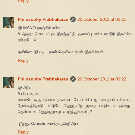
Reply
Philosophy Prabhakaran
20 October 2011 at 00:21
@ MANO நாஞ்சில் மனோ
// ஆஹா செம மப்புல இருந்துட்டு, தலைப்பு வச்ச மாதிரி இருக்கே
ஹி ஹி... //
ஏண்ணே இப்படி... நான் தெளிவா தான் இருக்கேன்...
Reply
Philosophy Prabhakaran
20 October 2011 at 00:22
@ அப்பு
// பிரபாகரன்,
எல்லாமே ஒரு எல்லை தாண்டிப் போய் விட்டது. எதையும் வியாபார
நோக்கத்தோடு மட்டுமே அணுகுகிற முறை மாறினால் நல்லது.
தெளிவான அணுகுமுறை. வாழ்த்துக்கள். //
புரிந்துக்கொண்டமைக்கு நன்றி அப்பு...
Reply