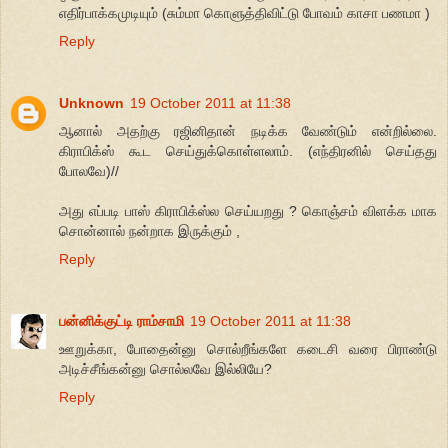
எதிர்பாக்கமுடியும் (சும்மா கொளுத்திவிட்டு போவம் காசா பணமா )
Reply
Unknown
19 October 2011 at 11:38
ஆனால் அதற்கு ரஜினிதான் நடிக்க வேண்டும் என்றில்லை.
கிராபிக்ஸ் கூட செய்துக்கொள்ளலாம். (எந்திரனில் செய்தது
போலவே)//
அது எப்படி பாஸ் கிராபிக்ஸ்ல செய்யறது ? கொஞ்சம் விளக்க மாக
சொன்னால் நன்றாக இருக்கும் ,
Reply
பன்னிக்குட்டி ராம்சாமி
19 October 2011 at 11:38
ஊறுக்கா, போதைன்னு சொல்றீங்களே கடைசி வரை பிராண்டு
அடிச்சீங்கன்னு சொல்லவே இல்லியே?
Reply