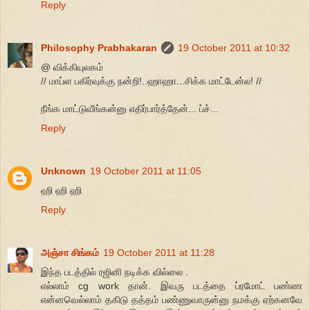
Reply
Philosophy Prabhakaran
19 October 2011 at 10:32
@ விக்கியுலகம்
// மாப்ள பகிர்வுக்கு நன்றி!..ஹாஹா...சிக்க மாட்டேன்ல! //
நீங்க மாட்டுவீங்கன்னு எதிர்பார்த்தேன்... ப்ச்...
Reply
Unknown
19 October 2011 at 11:05
ஹி ஹி ஹி
Reply
அஞ்சா சிங்கம்
19 October 2011 at 11:28
இந்த படத்தில் ரஜினி நடிக்க வில்லை .
எல்லாம் cg work தான். இவரு படத்தை ப்ரமோட் பண்ண
என்னவெல்லாம் தகிடு தத்தம் பண்ணுவாருன்னு நமக்கு ஏற்கனவே