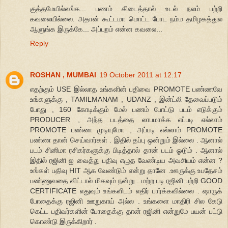
குத்தமேயில்லங்க... பணம் கிடைத்தால் உடல் நலம் பற்றி
கவலையில்லை. அதான் கூட்டமா மொட்ட போட நம்ம தமிழகத்துல
ஆளுங்க இருக்கே... அப்புறம் என்ன கவலை...
Reply
ROSHAN , MUMBAI
19 October 2011 at 12:17
எதற்கும் USE இல்லாத உங்களின் பதிவை PROMOTE பண்ணவே
உங்களுக்கு , TAMILMANAM , UDANZ , இன்ட்லி தேவைப்படும்
போது , 160 கோடிக்கும் மேல் பணம் போட்டு படம் எடுக்கும்
PRODUCER , அந்த படத்தை லாபமாக்க எப்படி எல்லாம்
PROMOTE பண்ண முடியுமோ , அப்படி எல்லாம் PROMOTE
பண்ண தான் செய்வார்கள் . இதில் தப்பு ஒன்றும் இல்லை . ஆனால்
படம் சினிமா ரசிகர்களுக்கு பிடித்தால் தான் படம் ஓடும் . ஆனால்
இதில் ரஜினி ஐ வைத்து பதிவு எழுத வேண்டிய அவசியம் என்ன ?
உங்கள் பதிவு HIT ஆக வேண்டும் என்று தானே .ஊருக்கு உபதேசம்
பண்ணுவதை விட்டால் மிகவும் நன்று . மற்ற படி ரஜினி பற்றி GOOD
CERTIFICATE எதுவும் உங்களிடம் எதிர் பார்க்கவில்லை . ஷாருக்
போதைக்கு ரஜினி ஊறுகாய் அல்ல . உங்களை மாதிரி சில கேடு
கெட்ட பதிவர்களின் போதைக்கு தான் ரஜினி என்றுமே பயன் பட்டு
கொண்டு இருக்கிறார் .