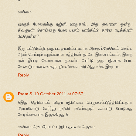
உண்மை.
ஷாருக் போதைக்கு ரஜினி ஊறுகாய். இது தவறான ஒன்று.
சிவகுமார் சொன்னது போல பணம் வாங்கிட்டு தானே நடிக்கிறார்
வேறென்ன?
இது மட்டுமின்றி ஒரு பட தயாரிப்பாளராக அதை ப்ரோமொட் செய்ய
அவர் செய்யும் வழக்கமான உத்திகள் தானே இவை எல்லாம், இதை
ஏன் இப்படி கேவலமான தலைப்பு போட்டு ஒரு பதிவாக போட
வேண்டும் என எனக்கு புரியவில்லை. சரி அது உங்க இஷ்டம்.
Reply
Prem S
19 October 2011 at 07:57
//இது தெரியாமல் ஏதோ ரஜினியை பெருமைப்படுத்திவிட்டதாக
மீடியாவோடு சேர்ந்து ரஜினி ரசிகர்களும் கூப்பாடு போடுவது
வேடிக்கையாக இருக்கிறது.//
உண்மை அன்பரே படம் பற்றிய தகவல் அருமை
Reply