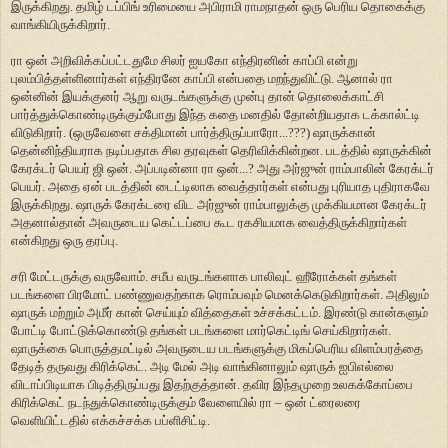
இருக்கிறது. தமிழ் டப்பிங் உரிமையை அபிராமி ராமநாதன் ஒரு பெரிய தொகைக்கு
வாங்கியிருக்கிறார்.
ரா ஒன் அறிவிக்கப்பட்டதுமே சிலர் ஐயகோ எந்திரனின் காப்பி என்று
புலம்பித்தள்ளினார்கள் எந்திரனே காப்பி என்பதை மறந்துவிட்டு. ஆனால் ரா
ஒன்னின் இயக்குனர் ஆறு வருடங்களுக்கு முன்பு தான் தொலைக்காட்சி
பார்த்துக்கொண்டிருக்கும்போது இந்த கதை மனதில் தோன்றியதாக டக்கால்ட்டி
விடுகிறார். (ஒருவேளை சக்திமான் பார்த்திருப்பாரோ...???) ஷாருக்கான்
தென்னிந்தியராக நடிப்பதாக சில தரவுகள் தெரிவிக்கின்றன. படத்தில் ஷாருக்கின்
கேரக்டர் பெயர் ஜி ஒன். அப்படின்னா ரா ஒன்...? அது அர்ஜுன் ராம்பாலின் கேரக்டர்
பெயர். அதை ஏன் படத்தின் டைட்டிலாக வைத்தார்கள் என்பது புரியாத புதிராகவே
இருக்கிறது. ஷாருக் கேரக்டரை விட அர்ஜுன் ராம்பாலுக்கு முக்கியமான கேரக்டர்
அதனால்தான் அவருடைய கெட்டப்பை கூட ரகசியமாக வைத்திருக்கிறார்கள்
என்கிறது ஒரு தரப்பு.
சரி மேட்டருக்கு வருவோம். சமீப வருடங்களாக பாலிவுட் ஹீரோக்கள் தங்கள்
படங்களை பிரமோட் பண்ணுவதற்காக ரொம்பவும் மெனக்கெடுகிறார்கள். அதிலும்
ஷாருக் மற்றும் அமீர் கான் செய்யும் வித்தைகள் உச்சக்கட்டம். இரண்டு கான்களும்
போட்டி போட்டுக்கொண்டு தங்கள் படங்களை மார்கெட்டிங் செய்கிறார்கள்.
ஷாருக்கை பொருத்தமட்டில் அவருடைய படங்களுக்கு மிகப்பெரிய விளம்பரத்தை
தேடித் தருவது கிரிக்கெட். அடி மேல் அடி வாங்கினாலும் ஷாருக் ஐபிஎல்லை
விடாப்பிடியாக பிடித்திருப்பது இதற்குத்தான். தவிர இந்தமுறை உலகக்கோப்பை
கிரிக்கெட் நடந்துக்கொண்டிருக்கும் வேளையில் ரா – ஒன் ட்ரைலரை
வெளியிட்டதில் எக்கச்சக்க பப்ளிசிட்டி.