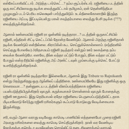
எஸ்கேப்பாகிவிட்டார். அடுத்த டார்கெட்...? நம்ம சூப்பர்ஸ்டார். ரஜினியை படத்தின்
ஒரு காட்சியிலாவது நடிக்க வைத்துவிட்டால் தமிழகம், ஏன் தென்னிந்தியா
முழுவதும் படம் பெரிய கலெக்ஷன் பார்த்துவிடும். உடல்நிலைகோளாறில் இருந்த
ரஜினியை அப்படி இப்படியென்று மகள் சவுந்தர்யாவை வைத்து பேசி நடிக்க (???)
வைத்திருக்கிறார்கள்.
ஆனால் உண்மையில் ரஜினி ரா ஒன்னில் நடித்தாரா...? படத்தின் ஒருகாட்சியில்
ரஜினி, எந்திரன் சிட்டி கெட்டப்பில் தோன்ற வேண்டும். ஆனால் அதற்கு ரஜினிதான்
நடிக்க வேண்டும் என்றில்லை. கிராபிக்ஸ் கூட செய்துக்கொள்ளலாம். (எந்திரனில்
செய்தது போலவே) அதேசமயம் ரஜினி நடித்தார் என்றும் ஊர் உலகத்தை நம்ப
வைக்க வேண்டுமே. எனவே, நீங்க வந்தா மட்டும் போதும், நீங்க வந்தா மட்டும்
போதும் என்ற ரீதியில் ரஜினிக்கு அப் அண்ட் டவுன் மும்பைக்கு டிக்கெட் போட்டு
உபசரித்திருக்கிறார்கள்.
ரஜினி ரா ஒன்னில் நடித்தாரோ இல்லையோ, ஆனால் இது Tribute to Rajnikanth
என்று பிதற்றுகிறது ஒரு ஆங்கிலப் பத்திரிகை. உண்மையிலேயே இது ரஜினிக்கு ஒரு
கெளரவமா....? தன்னுடைய படத்தின் விளம்பரத்திற்காக ரஜினியை
பயன்படுத்தியிருக்கிறார் ஷாருக். சுருக்கமாகச் சொன்னால் ஷாருக் போதைக்கு
ரஜினி ஊறுகாய். இது தெரியாமல் ஏதோ ரஜினியை பெருமைப்படுத்திவிட்டதாக
மீடியாவோடு சேர்ந்து ரஜினி ரசிகர்களும் கூப்பாடு போடுவது வேடிக்கையாக
இருக்கிறது.
சரி, வரும் ஆனா வராது வடிவேலு காமெடி பாணியில் எத்தனையோ முறை ரஜினி
அவரது ரசிகர்களை வைத்து காமெடி செய்திருக்கிறார். நான் வர வேண்டிய
நேரத்துக்கு கரெக்டா வருவேன்னு சொல்லிட்டு கடைசிவரைக்கும் வராமல்