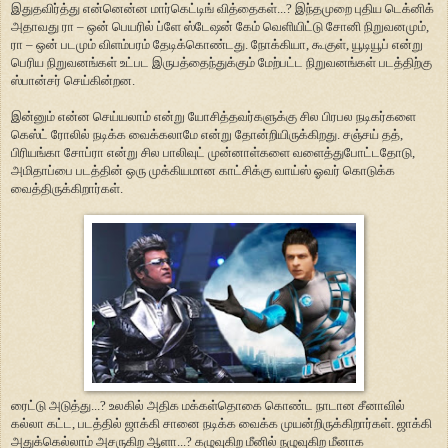
இதுதவிர்த்து என்னென்ன மார்கெட்டிங் வித்தைகள்...? இந்தமுறை புதிய டெக்னிக்
அதாவது ரா – ஒன் பெயரில் ப்ளே ஸ்டேஷன் கேம் வெளியிட்டு சோனி நிறுவனமும்,
ரா – ஒன் படமும் விளம்பரம் தேடிக்கொண்டது. நோக்கியா, கூகுள், யூடியூப் என்று
பெரிய நிறுவனங்கள் உட்பட இருபத்தைந்துக்கும் மேற்பட்ட நிறுவனங்கள் படத்திற்கு
ஸ்பான்சர் செய்கின்றன.
இன்னும் என்ன செய்யலாம் என்று யோசித்தவர்களுக்கு சில பிரபல நடிகர்களை
கெஸ்ட் ரோலில் நடிக்க வைக்கலாமே என்று தோன்றியிருக்கிறது. சஞ்சய் தத்,
பிரியங்கா சோப்ரா என்று சில பாலிவுட் முன்னாள்களை வளைத்துபோட்டதோடு,
அமிதாப்பை படத்தின் ஒரு முக்கியமான காட்சிக்கு வாய்ஸ் ஓவர் கொடுக்க
வைத்திருக்கிறார்கள்.
ரைட்டு அடுத்து...? உலகில் அதிக மக்கள்தொகை கொண்ட நாடான சீனாவில்
கல்லா கட்ட, படத்தில் ஜாக்கி சானை நடிக்க வைக்க முயன்றிருக்கிறார்கள். ஜாக்கி
அதுக்கெல்லாம் அசருகிற ஆளா...? கழுவுகிற மீனில் நழுவுகிற மீனாக