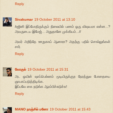
Reply
Sivakumar
19 October 2011 at 13:10
/ரஜினி இப்போதிருக்கும் நிலையில் பணம் ஒரு விஷயமா என்ன...?
அவருடைய இமேஜ்... அதுதானே முக்கியம்...//
அவர் அறிந்தே ஊறுகாய் ஆனாரா? அதற்கு பதில் சொல்லுங்கள்
சார்.
Reply
கோகுல்
19 October 2011 at 15:31
அட ஒயின் ஷாப்பெல்லாம் மூடியிருக்குற நேரத்துல போதையை
ஞாபகப்படுத்திடிங்க.
இப்பவே கை நடுங்க ஆரம்பிச்சுடுச்சு!
Reply
MANO நாஞ்சில் மனோ
19 October 2011 at 15:43