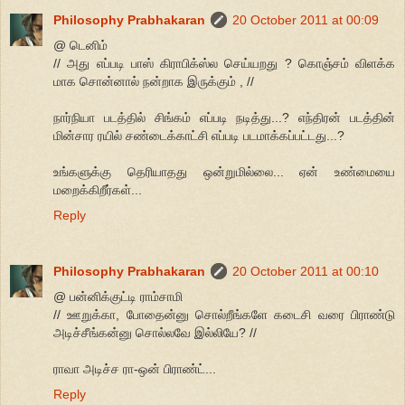
Philosophy Prabhakaran
20 October 2011 at 00:09
@ டெனிம்
// அது எப்படி பாஸ் கிராபிக்ஸ்ல செய்யறது ? கொஞ்சம் விளக்க
மாக சொன்னால் நன்றாக இருக்கும் , //
நார்நியா படத்தில் சிங்கம் எப்படி நடித்து...? எந்திரன் படத்தின்
மின்சார ரயில் சண்டைக்காட்சி எப்படி படமாக்கப்பட்டது...?
உங்களுக்கு தெரியாதது ஒன்றுமில்லை... ஏன் உண்மையை
மறைக்கிறீர்கள்...
Reply
Philosophy Prabhakaran
20 October 2011 at 00:10
@ பன்னிக்குட்டி ராம்சாமி
// ஊறுக்கா, போதைன்னு சொல்றீங்களே கடைசி வரை பிராண்டு
அடிச்சீங்கன்னு சொல்லவே இல்லியே? //
ராவா அடிச்ச ரா-ஒன் பிராண்ட்...
Reply