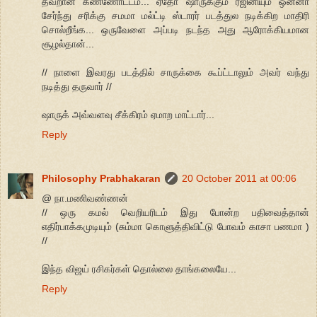
தவறான கண்ணோட்டம்... ஏதோ ஷாருக்கும் ரஜினியும் ஒன்னா
சேர்ந்து சரிக்கு சமமா மல்ட்டி ஸ்டாரர் படத்துல நடிக்கிற மாதிரி
சொல்றீங்க... ஒருவேளை அப்படி நடந்த அது ஆரோக்கியமான
சூழல்தான்...
// நாளை இவரது படத்தில் சாருக்கை கூப்ட்டாலும் அவர் வந்து
நடித்து தருவார் //
ஷாருக் அவ்வளவு சீக்கிரம் ஏமாற மாட்டார்...
Reply
Philosophy Prabhakaran
20 October 2011 at 00:06
@ நா.மணிவண்ணன்
// ஒரு கமல் வெறியரிடம் இது போன்ற பதிவைத்தான்
எதிர்பாக்கமுடியும் (சும்மா கொளுத்திவிட்டு போவம் காசா பணமா )
//
இந்த விஜய் ரசிகர்கள் தொல்லை தாங்கலையே...
Reply