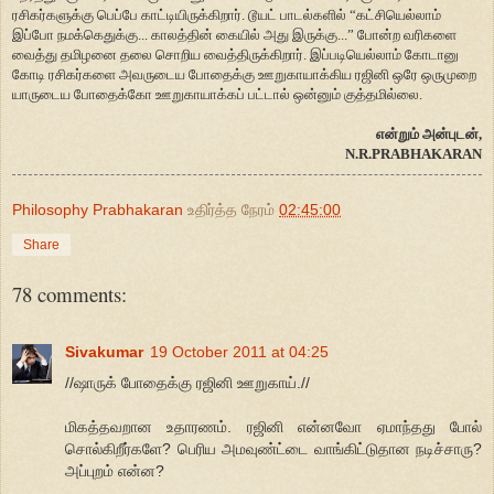
ரசிகர்களுக்கு பெப்பே காட்டியிருக்கிறார். டூயட் பாடல்களில் “கட்சியெல்லாம்
இப்போ நமக்கெதுக்கு... காலத்தின் கையில் அது இருக்கு...” போன்ற வரிகளை
வைத்து தமிழனை தலை சொறிய வைத்திருக்கிறார். இப்படியெல்லாம் கோடானு
கோடி ரசிகர்களை அவருடைய போதைக்கு ஊறுகாயாக்கிய ரஜினி ஒரே ஒருமுறை
யாருடைய போதைக்கோ ஊறுகாயாக்கப் பட்டால் ஒன்னும் குத்தமில்லை.
என்றும் அன்புடன்,
N.R.PRABHAKARAN
Philosophy Prabhakaran
உதிர்த்த நேரம்
02:45:00
Share
78 comments:
Sivakumar
19 October 2011 at 04:25
//ஷாருக் போதைக்கு ரஜினி ஊறுகாய்.//
மிகத்தவறான உதாரணம். ரஜினி என்னவோ ஏமாந்தது போல்
சொல்கிறீர்களே? பெரிய அமவுண்ட்டை வாங்கிட்டுதான நடிச்சாரு?
அப்புறம் என்ன?