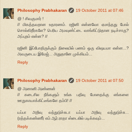
Philosophy Prabhakaran
19 October 2011 at 07:46
@ ! சிவகுமார் !
// மிகத்தவறான உதாரணம். ரஜினி என்னவோ ஏமாந்தது போல்
சொல்கிறீர்களே? பெரிய அமவுண்ட்டை வாங்கிட்டுதான நடிச்சாரு?
அப்புறம் என்ன? //
ரஜினி இப்போதிருக்கும் நிலையில் பணம் ஒரு விஷயமா என்ன...?
அவருடைய இமேஜ்... அதுதானே முக்கியம்...
Reply
Philosophy Prabhakaran
19 October 2011 at 07:50
@ அனானி அண்ணன்
// கடைசில நீங்களும் உங்க பதிவு போதைக்கு எங்களை
ஊறுகாயாக்கிட்டீங்களே தம்பி! //
யப்பா அறிவு வந்துடுச்சுடா யப்பா அறிவு வந்துடுச்சு...
(ரத்தக்கண்ணீர் எம்.ஆர்.ராதா ஸ்டைலில் படிக்கவும்...
Reply