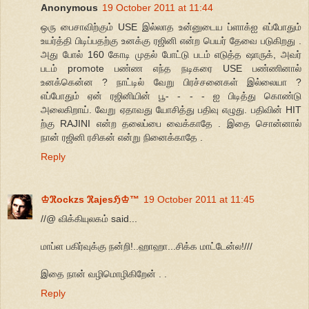
Anonymous
19 October 2011 at 11:44
ஒரு பைசாவிற்கும் USE இல்லாத உன்னுடைய ப்ளாக்ஐ எப்போதும்
உயர்த்தி பிடிப்பதற்கு உனக்கு ரஜினி என்ற பெயர் தேவை படுகிறது .
அது போல் 160 கோடி முதல் போட்டு படம் எடுத்த ஷாருக், அவர்
படம் promote பண்ண எந்த நடிகரை USE பண்ணினால்
உனக்கென்ன ? நாட்டில் வேறு பிரச்சனைகள் இல்லையா ?
எப்போதும் ஏன் ரஜினியின் பூ- - - - ஐ பிடித்து கொண்டு
அலைகிறாய். வேறு ஏதாவது யோசித்து பதிவு எழுது. பதிவின் HIT
ற்கு RAJINI என்ற தலைப்பை வைக்காதே . இதை சொன்னால்
நான் ரஜினி ரசிகன் என்று நினைக்காதே .
Reply
♔ℜockzs ℜajesℌ♔™
19 October 2011 at 11:45
//@ விக்கியுலகம் said...
மாப்ள பகிர்வுக்கு நன்றி!..ஹாஹா...சிக்க மாட்டேன்ல!///
இதை நான் வழிமொழிகிறேன் . .
Reply