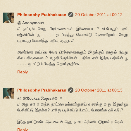
Philosophy Prabhakaran
20 October 2011 at 00:12
@ Anonymous
// நாட்டில் வேறு பிரச்சனைகள் இல்லையா ? எப்போதும் ஏன்
ரஜினியின் பூ- - - - ஐ பிடித்து கொண்டு அலைகிறாய். வேறு
ஏதாவது யோசித்து பதிவு எழுது. //
அண்ணே நாட்டுல வேற பிரச்சனைகளும் இருக்கும் நானும் வேறு
சில பதிவுகளையும் எழுதியிருக்கேன்... நீங்க ஏன் இந்த பதிவின் பூ
- - - - ஐ மட்டும் பிடித்து தொங்குறீங்க...
Reply
Philosophy Prabhakaran
20 October 2011 at 00:13
@ ♔ℜockzs ℜajesℌ♔™
// அது சரி நீ அந்த நாட்டுல உக்காந்துகிட்டு சரக்கு அது இதுன்னு
பேசிகிட்டு இருக்க? பாத்து புடிச்சுட்டு போய்ட போறாங்க ஹி ஹி //
இந்த நாட்டுலயே அவனவன் ஆறு நாளா அல்லல் படுறான் ராஜேஷ்...
Reply