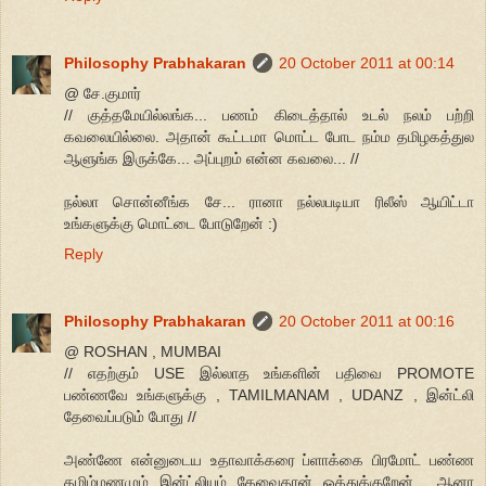
Philosophy Prabhakaran
20 October 2011 at 00:14
@ சே.குமார்
// குத்தமேயில்லங்க... பணம் கிடைத்தால் உடல் நலம் பற்றி
கவலையில்லை. அதான் கூட்டமா மொட்ட போட நம்ம தமிழகத்துல
ஆளுங்க இருக்கே... அப்புறம் என்ன கவலை... //
நல்லா சொன்னீங்க சே... ரானா நல்லபடியா ரிலீஸ் ஆயிட்டா
உங்களுக்கு மொட்டை போடுறேன் :)
Reply
Philosophy Prabhakaran
20 October 2011 at 00:16
@ ROSHAN , MUMBAI
// எதற்கும் USE இல்லாத உங்களின் பதிவை PROMOTE
பண்ணவே உங்களுக்கு , TAMILMANAM , UDANZ , இன்ட்லி
தேவைப்படும் போது //
அண்ணே என்னுடைய உதாவாக்கரை ப்ளாக்கை பிரமோட் பண்ண
தமிழ்மணமும் இன்ட்லியும் தேவைதான் ஒத்துக்குறேன்... ஆனா