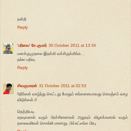
நன்றி
Reply
'பரிவை' சே.குமார்
30 October 2011 at 13:34
மனக்குமுறலை இறக்கி வச்சிருக்கீங்க...
நல்ல பதிவு.
Reply
சிவகுமாரன்
31 October 2011 at 02:53
\\நீங்கள் வாழ்ந்து கெட்டது போதும் எங்களையாவது கொஞ்சம் வாழ
விடுங்கள்.//
நெத்தியடி.
உறவுகளால் வரும் பிரச்சினைகள் அதுவும் விழாக்களால் வரும்
தலைவலிகள் சொல்லி மாளாது. பிச்சுட்டீங்க பிரபு