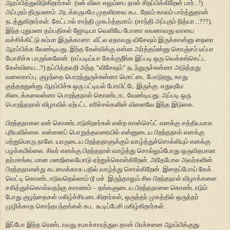
ஆரம்பித்துவிடுகிறார்கள். (உன் விலா எலும்பை நான் சிறப்பிக்கிறேன் பார்...!)
அப்புறம் திருமணம். அடக்கருமமே முதலிரவை கூட நேரம் காலம் பார்த்துதான்
நடத்துகிறார்கள். கேட்டால் சாந்தி முகூர்த்தமாம். (சாந்தி அப்புறம் நித்யா...???).
இந்த புதுமண தம்பதிகள் ஜோடியா வெளியே போனா எவனாவது வாயை
வச்சிக்கிட்டு சும்மா இருக்கானா. வீட்ல ஏதாவது விசேஷம் இருக்கான்னு நைஸா
ஆரம்பிக்க வேண்டியது. இந்த கேள்விக்கு என்ன அர்த்தம்ன்னு கொஞ்சம் டீப்பா
யோசிச்சு பாருங்களேன். (எப்படிய்யா கேக்குறீங்க இப்படி ஒரு வெக்கங்கெட்ட
கேள்வியை...?) தப்பித்தவறி அந்த “விசேஷம்” நடந்துருச்சுன்னா அடுத்தது
வளைகாப்பு. குழந்தை பொறந்துருச்சுன்னா மொட்டை போடுறது, காது
குத்தறதுன்னு ஆரம்பிச்சு ஒரு பட்டியல் போயிட்டே இருக்கு. எதுவுமே
கிடைக்கலைன்னா பொறந்தநாள் கொண்டாட வேண்டியது. அப்படி ஒரு
பொறந்தநாள் விழாவில் ஏற்பட்ட எரிச்சல்களின் விளைவே இந்த இடுகை.
பிறந்தநாளை ஏன் கொண்டாடுகிறார்கள் என்ற கான்செப்ட் எனக்கு சத்தியமாக
புரியவில்லை. என்னைப் பொறுத்தவரையில் என்னுடைய பிறந்தநாள் எனக்கு
மற்றுமொரு நாளே. யாருடைய பிறந்தநாளுக்கும் வாழ்த்துச்சொல்லியும் எனக்கு
பழக்கமில்லை. சிலர் எனக்கு பிறந்தநாள் வாழ்த்து சொல்லும்போது ஒருவிதமான
தர்மசங்கடமான மனநிலையோடு ஏற்றுக்கொள்கிறேன். அதேபோல அவர்களின்
பிறந்தநாளன்று கடமைக்காக பதில் வாழ்த்து சொல்கிறேன். இதைப்போய் கேக்
வெட்டி கொண்டாடுவதெல்லாம் டூ மச். இருந்தாலும் சில பிறந்தநாள் விழாக்களை
சகித்துக்கொள்வதற்கு காரணம் – தங்களுடைய பிறந்தநாளை கொண்டாடும்
போது குழந்தைகள் மகிழ்ச்சியடைகிறார்கள், ஒருத்தர் முகத்தில் ஒருத்தர்
முழிக்காத சொந்தபந்தங்கள் கூட கூடிப்பேசி மகிழ்கிறார்கள்.
இப்போ இந்த ரெண்டாவது சமாச்சாரத்துல தான் பிரச்சனை ஆரம்பிக்குது.