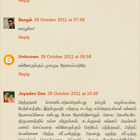
Reply
கோகுல்
28 October 2011 at 07:58
வாழுங்க!
Reply
Unknown
28 October 2011 at 09:58
எல்லோருக்கும் முகமூடி தேவைப்படுதே
Reply
Jayadev Das
28 October 2011 at 10:49
பிறந்தநாள் கொண்டாடுவதென்பது நம்மூர் வழக்கமல்ல,
மேற்க்கத்திய இறக்குமதி. மற்றபடி சடங்கு சம்பிரதாயங்கள் எல்லாம்
தேவையில்லை என்பது போல தோன்றினாலும் அவை அவசியமே.
திருமணத்தில் உள்ள விழாக்கள், சடங்குகள் எல்லாம் அவர்கள்
மணம் செய்வதை எல்லோருக்கும் தெரியப் படுத்தவும், அந்தப்
பெண்ணை பிறந்த வீட்டிலிருந்து அவளது புகுந்த வீட்டிற்கு
கொஞ்சம் கொஞ்சமாக அட்ஜஸ்ட் ஆவது போன்றவற்றிர்க்கே.