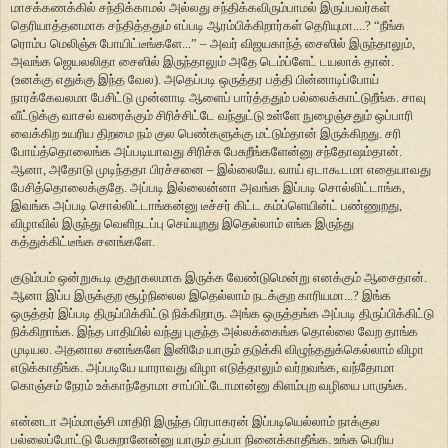
மாசக்கணக்கில் சந்திக்காமல் அல்லது சந்திக்கவிரும்பாமல் இருப்பவர்கள்
தெரியாத்தனமாக சந்தித்ததும் எப்படி ஆரம்பிக்கிறார்கள் தெரியுமா....? “நீங்க
ரொம்ப மெலிஞ்சு போயிட்டீங்களே...” – அவர் விஜயகாந்த் சைஸில் இருந்தாலும்,
அவங்க ஜெயலலிதா சைஸில் இருந்தாலும் அதே டெம்ப்ளேட் டயலாக் தான்.
(உனக்கு எதுக்கு இந்த வேல). அதெப்படி ஒருத்தர பத்தி பின்னாடிப்போய்
நாரக்கேவலமா பேசிட்டு முன்னாடி ஆளைப் பார்த்ததும் பல்லைக்காட்டுறீங்க. சாவு
வீட்டுக்கு வாசல் வரைக்கும் சிரிச்சிட்டே வந்துட்டு உள்ளே நுழைஞ்சதும் ஒப்பாரி
வைக்கிற உயரிய திறமை நம் குல பெண்களுக்கு மட்டும்தான் இருக்கிறது. சரி
போய்த்தொலைங்க அப்படியாவது சிரிச்சு பேசுறீங்களேன்னு சந்தோஷம்தான்.
ஆனா, அதோடு முடிந்ததா பிரச்சனை – இல்லையே. வாய் ஏடாகூடமா எதையாவது
பேசித்தொலைக்குதே. அப்படி இல்லைன்னா அவங்க இப்படி சொல்லிட்டாங்க,
இவங்க அப்படி சொல்லிட்டாங்கன்னு டீச்சர் கிட்ட கம்ப்ளெயின்ட் பண்ணுறது,
விழாவில் இருந்து வெளிநடப்பு செய்யுறது இதெல்லாம் எங்க இருந்து
கத்துக்கிட்டீங்க சனங்களே.
குடும்பம் ஒன்றுகூடி குதூகலமாக இருக்க வேண்டுமென்று எனக்கும் ஆசைதான்.
ஆனா இப்ப இருக்குற சூழ்நிலைல இதெல்லாம் நடக்குற காரியமா...? இங்க
ஒருத்தர் இப்படி திருப்பிக்கிட்டு நிக்கிறாரு. அங்க ஒருத்தங்க அப்படி திருப்பிக்கிட்டு
நிக்கிறாங்க. இந்த பாதியில் வந்து புகுந்த அல்லக்கைங்க தொல்லை வேற தாங்க
முடியல. அதனால சனங்களே இனிமே யாரும் தடுக்கி விழுந்ததுக்கெல்லாம் விழா
எடுக்காதீங்க. அப்படியே யாராவது விழா எடுத்தாலும் வர்றவங்க, வந்தோமா
கொஞ்சம் நேரம் உக்காந்தோமா சாப்பிட்டோமான்னு கிளம்புற வழியை பாருங்க.
என்னடா அம்மாஞ்சி மாதிரி இருந்த பிரபாகரன் இப்படியெல்லாம் நாக்குல
பல்லைப்போட்டு பேசுறானேன்னு யாரும் தப்பா நினைக்காதீங்க. உங்க பெரிய