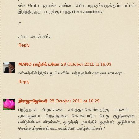
உங்க பெரிய மனுஷங்க சண்டை பெரிய மனுஷங்களுக்குள்ள மட்டும்
இருந்திருந்தா யாருக்கும் எந்த பிரச்சனையில்லை.
//
சரியா சொன்னிங்க
Reply
MANO நாஞ்சில் மனோ
28 October 2011 at 16:03
உள்ளத்தில் இருப்பது வெளியே வந்துருச்சி ஹா ஹா ஹா ஹா...
Reply
இராஜராஜேஸ்வரி
28 October 2011 at 16:29
பிறந்தநாள் விழாக்களை சகித்துக்கொள்வதற்கு காரணம் –
தங்களுடைய பிறந்தநாளை கொண்டாடும் போது குழந்தைகள்
மகிழ்ச்சியடைகிறார்கள், ஒருத்தர் முகத்தில் ஒருத்தர் முழிக்காத
சொந்தபந்தங்கள் கூட கூடிப்பேசி மகிழ்கிறார்கள்./