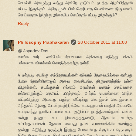
சொல்லி அழைத்து வந்து அன்றே குடும்பம் நடத்த ஆரம்பித்தால்
எப்படி இருக்கும். அதே முன் பின் தெரியாத பெண்ணை திருமணம்
செய்வதாக இருந்து இதையே செய்தால் எப்படி இருக்கும்?
Reply
Philosophy Prabhakaran
28 October 2011 at 11:08
@ Jayadev Das
வாங்க சார்... என்மேல் பர்சனலாக அக்கறை எடுத்து பக்கம்
பக்கமாக விளக்கம் கொடுத்ததற்கு நன்றி...
// மற்றபடி சடங்கு சம்பிரதாயங்கள் எல்லாம் தேவையில்லை என்பது
போல தோன்றினாலும் அவை அவசியமே. திருமணத்தில் உள்ள
விழாக்கள், சடங்குகள் எல்லாம் அவர்கள் மணம் செய்வதை
எல்லோருக்கும் தெரியப் படுத்தவும், அந்தப் பெண்ணை பிறந்த
வீட்டிலிருந்து அவளது புகுந்த வீட்டிற்கு கொஞ்சம் கொஞ்சமாக
அட்ஜஸ்ட் ஆவது போன்றவற்றிர்க்கே. கமலஹாசன் மாதிரி அப்படியே
கூட்டிவந்து தாலிகட்டாமல் கூட குடும்பம் நடத்தினால்தான் என்ன
என்று நானும் கூட நினைத்ததுண்டு, ஆனால் சடங்கு
சம்பிரதாயங்கள் தேவை எனபது நான் காலவாக்கில் உணர்ந்த
ஒன்று. அடுத்து ஒருத்தர் இறந்து போனால் நடக்கும் சடங்குகளும்
இதே போல அவரது இழப்பை கொஞ்சம் கொஞ்சமாக மனம் ஏற்றுக்