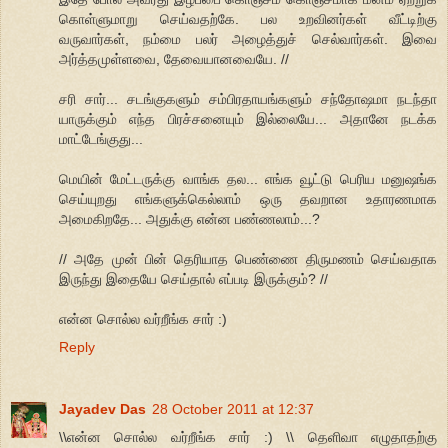
கொள்ளுமாறு செய்வதற்கே. பல உறவினர்கள் வீட்டிற்கு
வருவார்கள், நம்மை பலர் அழைத்துச் செல்வார்கள். இவை
அர்த்தமுள்ளவை, தேவையானவையே. //
சரி சார்... சடங்குகளும் சம்பிரதாயங்களும் சந்தோஷமா நடந்தா
யாருக்கும் எந்த பிரச்சனையும் இல்லையே... அதானே நடக்க
மாட்டேங்குது...
மெயின் மேட்டருக்கு வாங்க தல... எங்க வூட்டு பெரிய மனுஷங்க
செய்யுறது எங்களுக்கெல்லாம் ஒரு தவறான உதாரணமாக
அமைகிறதே... அதுக்கு என்ன பண்ணலாம்...?
// அதே முன் பின் தெரியாத பெண்ணை திருமணம் செய்வதாக
இருந்து இதையே செய்தால் எப்படி இருக்கும்? //
என்ன சொல்ல வர்றீங்க சார் :)
Reply
Jayadev Das
28 October 2011 at 12:37
\\என்ன சொல்ல வர்றீங்க சார் :) \\ தெளிவா எழுதாதற்கு