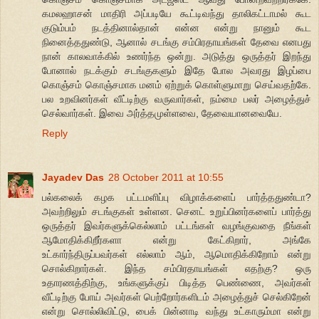
கமலஹாசன் மாதிரி அப்படியே கூட்டிவந்து தாலிகட்டாமல் கூட
குடும்பம் நடத்தினால்தான் என்ன என்று நானும் கூட
நினைத்ததுண்டு, ஆனால் சடங்கு சம்பிரதாயங்கள் தேவை எனபது
நான் காலவாக்கில் உணர்ந்த ஒன்று. அடுத்து ஒருத்தர் இறந்து
போனால் நடக்கும் சடங்குகளும் இதே போல அவரது இழப்பை
கொஞ்சம் கொஞ்சமாக மனம் ஏற்றுக் கொள்ளுமாறு செய்வதற்கே.
பல உறவினர்கள் வீட்டிற்கு வருவார்கள், நம்மை பலர் அழைத்துச்
செல்வார்கள். இவை அர்த்தமுள்ளவை, தேவையானவையே.
Reply
Jayadev Das
28 October 2011 at 10:55
பல்கலைக் கழக பட்டமளிப்பு விழாக்களைப் பார்த்ததுண்டா?
அவற்றிலும் சடங்குகள் உள்ளன. செனட் உறுப்பினர்களைப் பார்த்து
ஒருத்தர் இவர்களுக்கெல்லாம் பட்டங்கள் வழங்குவதை நீங்கள்
ஆமோதிக்கிறீர்களா என்று கேட்கிறார், அங்கே
உட்கார்ந்திருப்பவர்கள் எல்லாம் ஆம், ஆமொதிக்கிறோம் என்று
சொல்கிறார்கள். இந்த சம்பிரதாயங்கள் எதற்கு? ஒரு
உதாரணத்திற்கு, உங்களுக்குப் பிடித்த பெண்ணை, அவர்கள்
வீட்டிற்கு போய் அவர்கள் பெற்றோர்களிடம் அழைத்துச் செல்கிறேன்
என்று சொல்லிவிட்டு, பைக் பின்னாடி வந்து உட்காரும்மா என்று