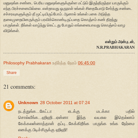
மனுஷங்க சண்டை பெரிய மனுஷங்களுக்குள்ள மட்டும் இருந்திருந்தா யாருக்கும்
எந்த பிரச்சனையில்லை. என்றாவது ஒருநாள் உங்கள் சிதையோடு சேர்த்து சண்டை
சச்சரவுகளுக்கும் தீ மூட்டியிருப்போம். ஆனால் உங்கள் பகை அடுத்த
தலைமுறையினருக்கும் பரவிக்கொண்டிருப்பதை கொஞ்சம் கண் திறந்து
பாருங்கள். நீங்கள் வாழ்ந்து கெட்டது போதும் எங்களையாவது கொஞ்சம் வாழ
விடுங்கள்.
என்றும் அன்புடன்,
N.R.PRABHAKARAN
Philosophy Prabhakaran
உதிர்த்த நேரம்
06:45:00
Share
21 comments:
Unknown
28 October 2011 at 07:24
நடத்துங்க...கேட்டா எடக்கு மடக்கா பதில்
சொல்வீங்க...ஹிஹி...ஏன்னா இந்த வயசுல இதெல்லாம்
கேக்கலன்னாத்தான் தப்பு...கேக்கிறீங்க பாருங்க உங்க நேர்மை
எனக்கு பிடிச்சிருக்கு ஹிஹி!