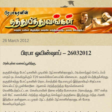
26 March 2012
பிரபா ஒயின்ஷாப் – 26032012
அன்புள்ள வலைப்பூவிற்கு,
தகுதிச்சுற்று போட்டிகளின் முடிவில் ஆப்கானிஸ்தானும், அயர்லாந்தும் செப்டம்பர்
மாதம் நடக்கவிருக்கும் T20 உலகக்கோப்பையில் விளையாட தகுதி பெற்றிருக்கிறது.
தகுதிச்சுற்று போட்டிகளின் தொடக்கத்தில் நேபாளமும் இத்தாலியும் சிறப்பாக
செயல்பட்டு முன்னேறின. ஆனால் அடுத்தடுத்த தோல்விகளால்
வெளியேற்றப்பட்டன. கென்யாவின் நிலை சற்றே மோசமாக அமைந்தது. .007 என்ற
ரன் ரேட் கணக்கில் அடுத்த சுற்றுக்கு செல்லும் தகுதியை இழந்தது அந்த அணி.
இந்தியா தன்னுடைய முதல் ஆட்டத்தில் ஆப்கானிஸ்தானுடன் மோத
வேண்டியிருக்கும்.