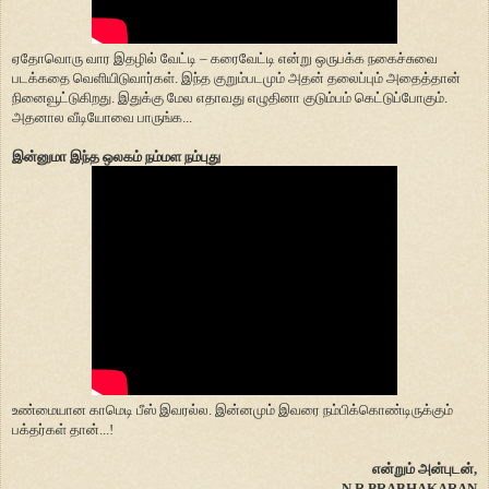
ஏதோவொரு வார இதழில் வேட்டி – கரைவேட்டி என்று ஒருபக்க நகைச்சுவை
படக்கதை வெளியிடுவார்கள். இந்த குறும்படமும் அதன் தலைப்பும் அதைத்தான்
நினைவூட்டுகிறது. இதுக்கு மேல எதாவது எழுதினா குடும்பம் கெட்டுப்போகும்.
அதனால வீடியோவை பாருங்க...
இன்னுமா இந்த ஒலகம் நம்மள நம்புது
உண்மையான காமெடி பீஸ் இவரல்ல. இன்னமும் இவரை நம்பிக்கொண்டிருக்கும்
பக்தர்கள் தான்...!
என்றும் அன்புடன்,
N.R.PRABHAKARAN