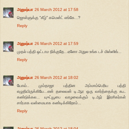
அனுஷ்யா
26 March 2012 at 17:58
ஜொள்ளுக்கு "கீழ்" கமென்ட் எங்கே...?
Reply
அனுஷ்யா
26 March 2012 at 17:59
முதல் பத்தி ஒட்டாம நிக்குதே...ஏனோ அதுல உங்க டச் மிஸ்ஸிங்...
Reply
அனுஷ்யா
26 March 2012 at 18:02
யோவ்.. மும்தாஜா பத்தின அம்மாம்பெரிய பத்தி
எழுதியிருக்கியே...என் தலைவன் டி.ஆர ஒரு வார்த்தைக்கு கூட
கண்டுக்கல... யு=ட்யூபை வாழவைக்கும் டி.ஆர் இரசிகர்கள்
சார்பாக வன்மையாக கண்டிக்கிறோம்...
Reply
அனுஷ்யா
26 March 2012 at 18:04