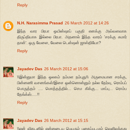
Reply
N.H. Narasimma Prasad
26 March 2012 at 14:26
இந்த வார பிரபா ஒயின்ஷாப் பகுதி எனக்கு அவ்வளவாக
திருப்தியாக இல்லை பிரபா. அதனால் இந்த வாரம் 'சரக்கு சுமார்
தான்'. ஒரு வேளை, வேலை டென்ஷன் ஜாஸ்தியோ?
Reply
Jayadev Das
26 March 2012 at 15:06
\\இன்னுமா இந்த ஒலகம் நம்மள நம்புது\\ அருமையான சரக்கு,
பின்னணி வசனங்கள்/இசை ஒன்னொன்னும் நல்ல தேர்வு, ரொம்பப்
பொருத்தம் .... மொத்தத்தில்... செம கிக்கு... மாப்பு... ரொம்ப
தேங்க்ஸ்.....!!
Reply
Jayadev Das
26 March 2012 at 15:15
\\என் விகடனில் என்னுடைய பெயரும் புகைப்படமும் வெளிவந்தது