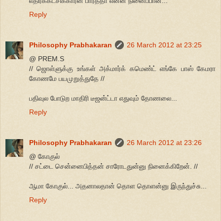
எதிர்க்கட்சிக்காரன் பார்த்தா என்ன நினைப்பான்...
Reply
Philosophy Prabhakaran
26 March 2012 at 23:25
@ PREM.S
// ஜொள்ளுக்கு உங்கள் அக்மார்க் கமெண்ட் எங்கே பாஸ் கேமரா
கோணமே பயமுறுத்துதே //
பதிவுல போடுற மாதிரி டீஜன்ட்டா எதுவும் தோணலை...
Reply
Philosophy Prabhakaran
26 March 2012 at 23:26
@ கோகுல்
// சட்டை சென்னைபித்தன் சாரோடதுன்னு நினைக்கிறேன். //
ஆமா கோகுல்... அதனாலதான் தொள தொளன்னு இருந்துச்சு...
Reply