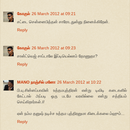
கோகுல்
26 March 2012 at 09:21
சட்டை சென்னைபித்தன் சாரோடதுன்னு நினைக்கிறேன்.
Reply
கோகுல்
26 March 2012 at 09:23
சான்ட்வெஜ் சாப்டாலே இப்டியெல்லாம் தோணுதா?
Reply
MANO நாஞ்சில் மனோ
26 March 2012 at 10:22
பி.யு.சின்னப்பாவின் உத்தமபுத்திரன் என்று டிவிடி கடைகளில்
கேட்டால் அப்படி ஒரு படமே வரவில்லை என்று சத்தியம்
செய்கிறார்கள்.//
ஏன் நம்ம தனுஷ் நடிச்ச உத்தம புத்திரனுமா கிடைக்கலை ம்ஹும்...
Reply