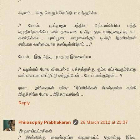
//
ஆமாம்... அது வெறும் செய்தியா வந்துடுச்சு...
// யோவ்.. மும்தாஜா பத்தின அம்மாம்பெரிய பத்தி
எழுதியிருக்கியே...என் தலைவன் டி.ஆர ஒரு வார்த்தைக்கு கூட
கண்டுக்கல... யு=ட்யூபை வாழவைக்கும் டி.ஆர் இரசிகர்கள்
சார்பாக வன்மையாக கண்டிக்கிறோம்... //
யோவ்... இது அந்த மும்தாஜ் இல்லைய்யா...
// வழக்கம் போல விகடன்-அ பக்கத்துக்கு ரூம்ல சுட்டுவரும்போது
என் விகடன விட்டுட்டு வந்துட்டேன்... போய் பாக்குறேன்... //
ராசா... இங்கதான் ஏதோ ட்ரிப்ளிக்கேன் மேன்ஷன்ல தங்கி
இருக்கீங்க போல... இந்தா வாரேன்...
Reply
Philosophy Prabhakaran
26 March 2012 at 23:37
@ ஹாலிவுட்ரசிகன்
// இன்னிக்கு வைன்ஷாப்ல ஹைலைய்ட் ஜொள்ளு இல்ல.