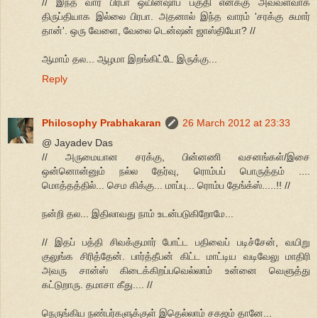
// இந்த வார பிரபா ஒயின்ஷாப் பகுதி எனக்கு அவ்வளவாக
திருப்தியாக இல்லை பிரபா. அதனால் இந்த வாரம் 'சரக்கு சுமார்
தான்'. ஒரு வேளை, வேலை டென்ஷன் ஜாஸ்தியோ? //
ஆமாம் தல... ஆழமா இறங்கிட்டே இருக்கு...
Reply
Philosophy Prabhakaran
26 March 2012 at 23:33
@ Jayadev Das
// அருமையான சரக்கு, பின்னணி வசனங்கள்/இசை
ஒன்னொன்னும் நல்ல தேர்வு, ரொம்பப் பொருத்தம் ....
மொத்தத்தில்... செம கிக்கு... மாப்பு... ரொம்ப தேங்க்ஸ்.....!! //
நன்றி தல... இதிலாவது நாம் உடன்படுகிறோமே...
// இதப் பத்தி சிவக்குமார் போட்ட பதிவைப் படிச்சேன், வயிறு
குலுங்க சிரித்தேன். பார்த்தீபன் கிட்ட மாட்டிய வடிவேலு மாதிரி
அவரு சான்ஸ் கிடைக்கிறப்பவெல்லாம் உன்னை வெளுத்து
கட்டுறாரு. தமாசா கீது.... //
நெருங்கிய நண்பர்களுக்குள் இதெல்லாம் சகஜம் தானே...