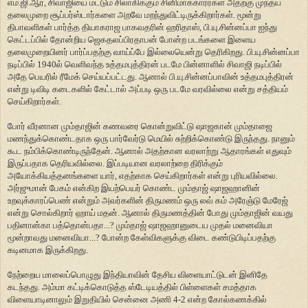
எம்.ஜி.ஆர், சிவாஜியை மட்டும் சிலாகிக்கும் சினிமாக்காரர்கள் அதற்கு முந்தய
தலைமுறை சூப்பர்ஸ்டார்களை அறவே மறந்துவிட்டிருக்கிறார்கள். மூன்று
திபாவளிகள் பார்த்த தியாகராஜ பாகவதரின் ஹரிதாஸ், பி.யு.சின்னப்பா ஐந்து
கெட்டப்பில் தோன்றிய ஜெகதலப்பிரதாபன் போன்ற படங்களை இளைய
தலைமுறையினர் பார்ப்பதற்கு வாய்ப்பே இல்லையென்று தெரிகிறது. பி.யு.சின்னப்பா
நடிப்பில் 1940ல் வெளிவந்த உத்தமபுத்திரன் படமே பின்னாளில் சிவாஜி நடிப்பில்
அதே பெயரில் ரீமேக் செய்யப்பட்டது. ஆனால் பி.யு.சின்னப்பாவின் உத்தமபுத்திரன்
என்று டிவிடி கடைகளில் கேட்டால் அப்படி ஒரு படமே வரவில்லை என்று சத்தியம்
செய்கிறார்கள்.
போர் வீரனான மும்தாஜின் கணவரை கொன்றுவிட்டு ஷாஜகான் மும்தாஜை
மணந்துக்கொண்டதாக ஒரு பார்வேர்டு மெயில் சுற்றிக்கொண்டு இருந்தது. நானும்
கூட நம்பிக்கொண்டிருந்தேன். ஆனால் அதற்கான வரலாற்று ஆதாரங்கள் எதுவும்
இருப்பதாக தெரியவில்லை. இப்படியான வரலாற்றை திரிக்கும்
அயோக்கியத்தனங்களை யார், எதற்காக செய்கிறார்கள் என்று புரியவில்லை.
அர்ஜுமான் பேகம் என்கிற இயற்பெயர் கொண்ட மும்தாஜ் ஷாஜஹானின்
உறவுக்காரப்பெண் என்றும் அவர்களின் திருமணம் ஒரு லவ் கம் அரேஞ்டு மேரேஜ்
என்று சொல்கிறார் ஹாய் மதன். ஆனால் திருமணத்தின் போது மும்தாஜின் வயது
பதினான்கா பத்தொன்பதா...? மும்தாஜ் ஷாஜஹானுடைய முதல் மனைவியா
மூன்றாவது மனைவியா...? போன்ற கேள்விகளுக்கு விடை கண்டுபிடிப்பதற்கு
கடினமாக இருக்கிறது.
நேற்றைய மாலைப்பொழுது இந்தியாவின் தேசிய விளையாட்டுடன் இனிதே
கடந்தது. அம்மா கட்டிக்கொடுத்த ஸ்டேடியத்தில் பிள்ளைகள் சமத்தாக
விளையாடினாலும் இறுதியில் சென்னை அணி 4-2 என்ற கோல்கணக்கில்