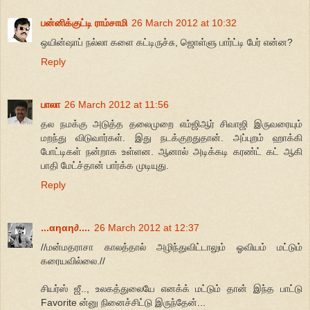
பன்னிக்குட்டி ராம்சாமி
26 March 2012 at 10:32
ஒயின்ஷாப் நல்லா களை கட்டிருச்சு, ஜொள்ளு பார்ட்டி பேர் என்ன?
Reply
பாலா
26 March 2012 at 11:56
தல நமக்கு அடுத்த தலைமுறை எம்‌ஜி‌ஆர் சிவாஜி இருவரையும்
மறந்து விடுவார்கள். இது நடக்குறதுதான். அப்புறம் ஹாக்கி
போட்டிகள் நன்றாக உள்ளன. ஆனால் அடிக்கடி கரண்ட் கட் ஆகி
பாதி மேட்ச்தான் பார்க்க முடியுது.
Reply
...αηαη∂....
26 March 2012 at 12:37
//மன்மதராசா காலத்தால் அழிந்துவிட்டாலும் ஓவியம் மட்டும்
கரையவில்லை.//
சியர்ஸ் ஜீ.., உலகத்துலையே எனக்க் மட்டும் தான் இந்த பாட்டு
Favorite ன்னு நினைச்சிட்டு இருந்தேன்...