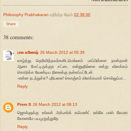
Philosophy Prabhakaran
உதிர்த்த நேரம்
02:38:00
Share
38 comments:
பால கணேஷ்
26 March 2012 at 05:39
வாழ்த்து தெரிவித்தவர்களிடமெல்லாம் மாப்பிள்ளை நான்தான்
ஆனா போட்டிருக்குற சட்டை என்னுதில்லை என்று விளக்கம்
கொடுக்க வேண்டிய நிலைக்கு தள்ளப்பட்டேன்
-என்ன நடந்துச்சு? புரியலை! கொஞ்சம் விளக்கமாச் சொல்லுப்பா...
Reply
Prem S
26 March 2012 at 08:13
ஜொள்ளுக்கு உங்கள் அக்மார்க் கமெண்ட் எங்கே பாஸ் கேமரா
கோணமே பயமுறுத்துதே
Reply