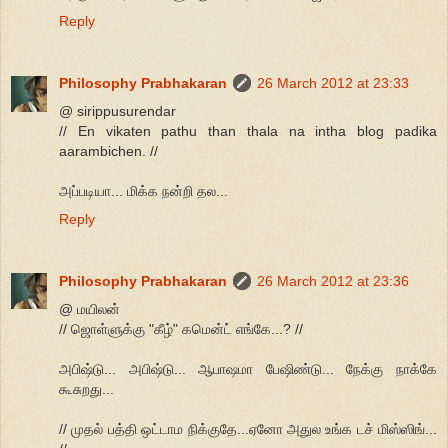
Reply
Philosophy Prabhakaran
26 March 2012 at 23:33
@ sirippusurendar
// En vikaten pathu than thala na intha blog padika
aarambichen. //
அப்படியா... மிக்க நன்றி தல...
Reply
Philosophy Prabhakaran
26 March 2012 at 23:36
@ மயிலன்
// ஜொள்ளுக்கு "கீழ்" கமென்ட் எங்கே...? //
அபிஷ்டு... அபிஷ்டு... ஆபாஷமா பேஷிண்டு... நேக்கு நாக்கே
கூசுறது...
// முதல் பத்தி ஒட்டாம நிக்குதே...ஏனோ அதுல உங்க டச் மிஸ்ஸிங்...