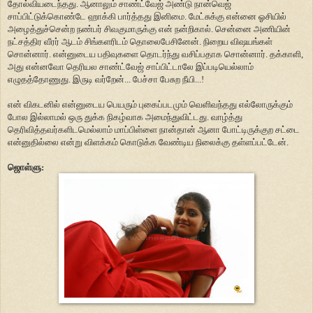
தோல்வியடைந்தது. ஆனாலும் சாண்ட்வேஜ் அண்டு நான்வெஜ்
சாப்பிட்டுக்கொண்டே ஹாக்கி பார்த்தது இனிமை. மேட்சுக்கு என்னை ஓசியில்
அழைத்துச்சென்ற நண்பர் சிவகுமாருக்கு என் நன்றிகால். சென்னை அணியின்
நட்சத்திர வீரர் ஆடம் சிங்களரிடம் தொலைபேசினேன். நிறைய விஷயங்கள்
சொன்னார். என்னுடைய பதிவுகளை தொடர்ந்து வசிப்பதாக சொன்னார். தக்காளி,
அது என்னவோ தெரியல சாண்ட்வேஜ் சாப்பிட்டாலே இப்படியெல்லாம்
எழுதத்தோணுது. இருடி வர்றேன்... பேச்சா பேசுற நீயி...!
என் விகடனில் என்னுடைய பெயரும் புகைப்படமும் வெளிவந்தது எல்லோருக்கும்
போல இல்லாமல் ஒரு துக்க நிகழ்வாக அமைந்துவிட்டது. வாழ்த்து
தெரிவித்தவர்களிடமெல்லாம் மாப்பிள்ளை நான்தான் ஆனா போட்டிருக்குற சட்டை
என்னுதில்லை என்று விளக்கம் கொடுக்க வேண்டிய நிலைக்கு தள்ளப்பட்டேன்.
ஜொள்ளு: