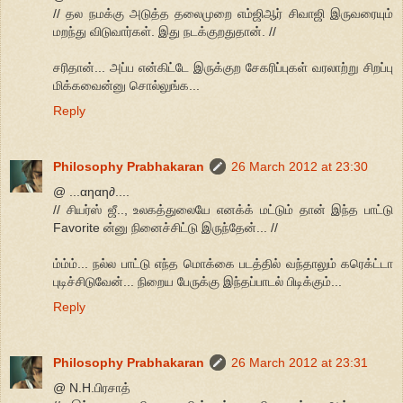
// தல நமக்கு அடுத்த தலைமுறை எம்‌ஜி‌ஆர் சிவாஜி இருவரையும்
மறந்து விடுவார்கள். இது நடக்குறதுதான். //
சரிதான்... அப்ப என்கிட்டே இருக்குற சேகரிப்புகள் வரலாற்று சிறப்பு
மிக்கவைன்னு சொல்லுங்க...
Reply
Philosophy Prabhakaran
26 March 2012 at 23:30
@ ...αηαη∂....
// சியர்ஸ் ஜீ.., உலகத்துலையே எனக்க் மட்டும் தான் இந்த பாட்டு
Favorite ன்னு நினைச்சிட்டு இருந்தேன்... //
ம்ம்ம்... நல்ல பாட்டு எந்த மொக்கை படத்தில் வந்தாலும் கரெக்ட்டா
புடிச்சிடுவேன்... நிறைய பேருக்கு இந்தப்பாடல் பிடிக்கும்...
Reply
Philosophy Prabhakaran
26 March 2012 at 23:31
@ N.H.பிரசாத்