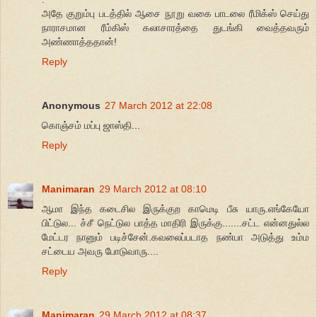
அதே குறும்பு படத்தில் ஆசை நூறு வகை பாடலை ரீமிக்ஸ் செய்து
நாராசமான ரீம்கிஸ் கலாசாரத்தை துடங்கி வைத்தவரும்
அண்ணாத்ததான்!
Reply
Anonymous
27 March 2012 at 22:08
கொஞ்சம் மப்பு ஜாஸ்தி...
Reply
Manimaran
29 March 2012 at 08:10
ஆமா இந்த கடைசில இருக்குற காமெடி பீசு யாரு.எங்கேயோ
பிட்டுல... ச்சீ நெட்டுல பாத்த மாதிரி இருக்கு.......சட்ட என்னதுல்ல
மேட்டர நானும் படிச்சேன்.கவலைப்படாத நண்பா அடுத்து உம்ம
சட்டைய அவரு போடுவாரு....
Reply
Manimaran
29 March 2012 at 08:37