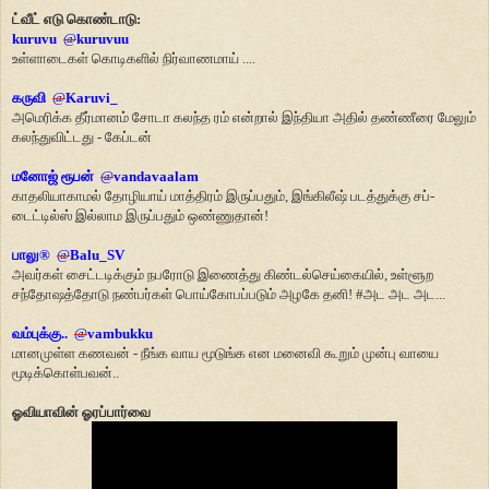
ட்வீட் எடு கொண்டாடு:
kuruvu
@
kuruvuu
உள்ளாடைகள் கொடிகளில் நிர்வாணமாய் ....
கருவி
@
Karuvi_
அமெரிக்க தீர்மானம் சோடா கலந்த ரம் என்றால் இந்தியா அதில் தண்ணீரை மேலும்
கலந்துவிட்டது - கேப்டன்
மனோஜ் ரூபன்
@
vandavaalam
காதலியாகாமல் தோழியாய் மாத்திரம் இருப்பதும்
,
இங்கிலீஷ் படத்துக்கு சப்-
டைட்டில்ஸ் இல்லாம இருப்பதும் ஒண்ணுதான்!
பாலு
®
@
Balu_SV
அவர்கள்
சைட்டடிக்கும் நபரோடு இணைத்து கிண்டல்செய்கையில்
,
உள்ளூற
சந்தோஷத்தோடு நண்பர்கள் பொய்கோபப்படும் அழகே தனி!
#
அட அட அட...
வம்புக்கு..
@
vambukku
மானமுள்ள கணவன் - நீங்க வாய மூடுங்க என மனைவி கூறும் முன்பு வாயை
மூடிக்கொள்பவன்..
ஓவியாவின் ஓரப்பார்வை