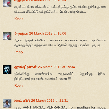
வழக்கம் போல விகடன்-அ பக்கத்துக்கு ரூம்ல சுட்டுவரும்போது என்
விகடன விட்டுட்டு வந்துட்டேன்... போய் பாக்குறேன்...
Reply
அனுஷ்யா
26 March 2012 at 18:06
ஆனா நித்தி வீடியோ.. கவுண்டர் கவுண்டர் தான்.. ஒவ்வொரு
ஆக்ஷனுக்கும் எத்தனை கமெண்டுகள் தேருது பாருங்க.. சூபரு...
Reply
ஹாலிவுட்ரசிகன்
26 March 2012 at 19:34
இன்னிக்கு வைன்ஷாப்ல ஹைலைய்ட் ஜொள்ளு இல்ல.
நித்தியானந்தா தான். கவுண்டர் rocks !!!
Reply
இளம் பரிதி
26 March 2012 at 21:31
read VANTHARGAL VENRARGAL from madhan for mogal