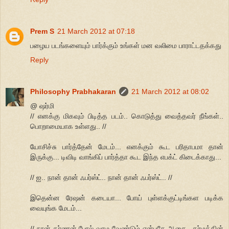
Prem S
21 March 2012 at 07:18
பழைய படங்களையும் பார்க்கும் உங்கள் மன வலிமை பாராட்டதக்கது
Reply
Philosophy Prabhakaran
21 March 2012 at 08:02
@ ஷர்மி
// எனக்கு மிகவும் பிடித்த படம்.. கொடுத்து வைத்தவர் நீங்கள்..
பொறாமையாக உள்ளது.. //
யோசிச்சு பார்த்தேன் மேடம்... எனக்கும் கூட பரிதாபமா தான்
இருக்கு... டிவிடி வாங்கிப் பார்த்தா கூட இந்த எபக்ட் கிடைக்காது...
// ஐ.. நான் தான் ஃபர்ஸ்ட்.. நான் தான் ஃபர்ஸ்ட்.. //
இதென்ன ரேஷன் கடையா... போய் புள்ளக்குட்டிங்கள படிக்க
வையுங்க மேடம்...
// நான் கர்ணன் போல் வாழ வேண்டும் என்பதே ஆசை.. தர்மத்தின்