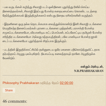
- பல வருடங்கள் கழித்து சிவாஜி படம் ஒன்றினை புதுபித்து ரிலீஸ் செய்ய
நினைத்தவர்கள், சிவாஜி இறப்பது போன்ற கதையமைப்பை கொண்ட படத்தை
தேர்ந்துடுக்காமல் இருந்திருக்கலாம் என்பது நிறைய ரசிகர்களின் வருத்தம்.
- இதனினை ஒரு நல்ல தொடக்கமாக வைத்துக்கொண்டு இனி சிவாஜி படங்களை
மெருகேற்ற நினைப்பவர்கள் புராண படங்களை புறந்தள்ளி, பராசக்தி போன்ற
சமூகப்படங்களையோ, வீரபாண்டிய கட்டபொம்மன், கப்பலோட்டிய தமிழன் போன்ற
சரித்திர படங்களையோ அல்லது உத்தமபுத்திரன், பலே பாண்டியா போன்ற ஜாலி
டைப் படங்களையோ புதுபித்தால் சிறப்பாக இருக்கும்.
- படத்தின் இறுதிக்காட்சியில் தன்னுடைய ஒரே மகனை பறிகொடுத்துவிட்டதாக
தர்மத்தாய் அழுது புலம்புகிறார். நியாயப்படி கலைத்தாயும் தானே அழுதிருக்க
வேண்டும்.
என்றும் அன்புடன்,
N.R.PRABHAKARAN
Philosophy Prabhakaran
உதிர்த்த நேரம்
02:00:00
Share
46 comments: