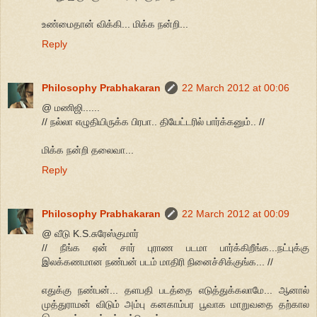
உண்மைதான் விக்கி... மிக்க நன்றி...
Reply
Philosophy Prabhakaran
22 March 2012 at 00:06
@ மணிஜி......
// நல்லா எழுதியிருக்க பிரபா.. தியேட்டரில் பார்க்கனும்.. //
மிக்க நன்றி தலைவா...
Reply
Philosophy Prabhakaran
22 March 2012 at 00:09
@ வீடு K.S.சுரேஸ்குமார்
// நீங்க ஏன் சார் புராண படமா பார்க்கிறீங்க...நட்புக்கு
இலக்கணமான நண்பன் படம் மாதிரி நினைச்சிக்குங்க... //
எதுக்கு நண்பன்... தளபதி படத்தை எடுத்துக்கலாமே... ஆனால்
முத்துராமன் விடும் அம்பு கனகாம்பர பூவாக மாறுவதை தற்கால