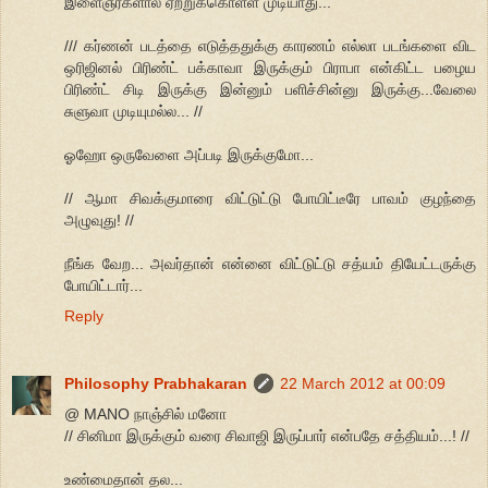
இளைஞர்களால் ஏற்றுக்கொள்ள முடியாது...
/// கர்ணன் படத்தை எடுத்ததுக்கு காரணம் எல்லா படங்களை விட
ஒரிஜினல் பிரிண்ட் பக்காவா இருக்கும் பிராபா என்கிட்ட பழைய
பிரிண்ட் சிடி இருக்கு இன்னும் பளிச்சின்னு இருக்கு...வேலை
சுளுவா முடியுமல்ல... //
ஓஹோ ஒருவேளை அப்படி இருக்குமோ...
// ஆமா சிவக்குமாரை விட்டுட்டு போயிட்டீரே பாவம் குழந்தை
அழுவுது! //
நீங்க வேற... அவர்தான் என்னை விட்டுட்டு சத்யம் தியேட்டருக்கு
போயிட்டார்...
Reply
Philosophy Prabhakaran
22 March 2012 at 00:09
@ MANO நாஞ்சில் மனோ
// சினிமா இருக்கும் வரை சிவாஜி இருப்பார் என்பதே சத்தியம்...! //
உண்மைதான் தல...