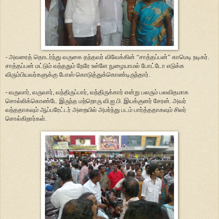
- அவரைத் தொடர்ந்து வருகை தந்தவர் விவேக்கின் “சாத்தப்பன்” காமெடி நடிகர்.
சாத்தப்பன் மட்டும் வந்ததும் நேரே உள்ளே நுழையாமல் போட்டோ எடுக்க
விரும்பியவர்களுக்கு போஸ் கொடுத்துக்கொண்டிருந்தார்.
- வருவார், வருவார், வந்திருப்பார், வந்திருக்கார் என்று பலரும் பலவிதமாக
சொல்லிக்கொண்டே இருந்த மற்றொரு வி.ஐ.பி. இயக்குனர் சேரன். அவர்
வந்ததாகவும் ஆப்பரேட்டர் அறையில் அமர்ந்து படம் பார்த்ததாகவும் சிலர்
சொல்கிறார்கள்.