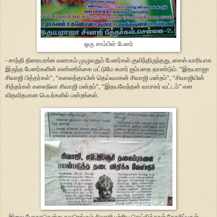
ஒரு சாம்பிள் பேனர்
- சாந்தி திரையரங்க வளாகம் முழுவதும் பேனர்கள் குவிந்திருந்தது, சைஸ் வாரியாக
இருந்த பேனர்களின் எண்ணிக்கை மட்டுமே சுமார் ஐம்பதை தாண்டும். “இதயராஜா
சிவாஜி பித்தர்கள்”, “கலைத்தாயின் தெய்வமகன் சிவாஜி மன்றம்”, “சிவாஜியின்
சித்தர்கள் கலைநிலா சிவாஜி மன்றம்”, “இதயவேந்தன் வாசகர் வட்டம்” என
விதவிதமான பெயர்களில் மன்றங்கள்.
- இவை போதாதென்று சுவரெங்கும் சிவாஜி பற்றிய செய்தித்தாள் சேகரிப்புகள்,