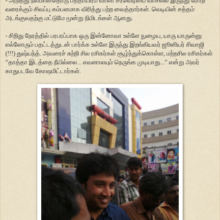
- அடுத்து நீளமானதொரு பத்தாயிரம் வாலா சரவெடியை வாசலில் இருந்து ரோடு
வரைக்கும் சிவப்பு கம்பளமாக விரித்து பற்ற வைத்தார்கள். வெடியின் சத்தம்
அடங்குவதற்கு மட்டுமே மூன்று நிமிடங்கள் ஆனது.
- சிறிது நேரத்தில் பரபரப்பாக ஒரு இன்னோவா உள்ளே நுழைய, யாரு யாருன்னு
எல்லோரும் பதட்டத்துடன் பார்க்க உள்ளே இருந்து இறங்கியவர் ஜூனியர் சிவாஜி
(!!!) துஷ்யந்த். அவரைச் சுற்றி சில ரசிகர்கள் சூழ்ந்துக்கொள்ள, மற்றசில ரசிகர்கள்
“தாத்தா இடத்தை நீயில்லை... எவனாலயும் நெருங்க முடியாது...” என்று அவர்
காதுபடவே கோஷமிட்டார்கள்.