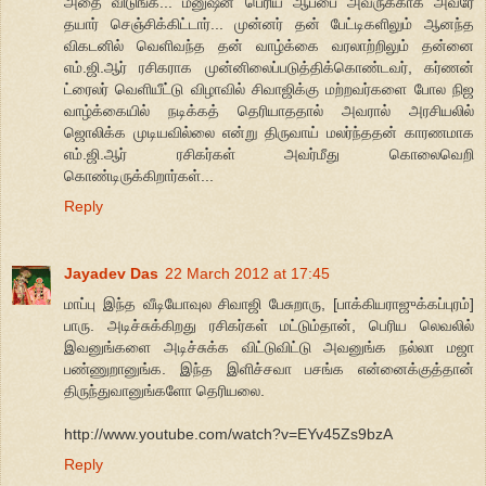
அதை விடுங்க... மனுஷன் பெரிய ஆப்பை அவருக்காக அவரே
தயார் செஞ்சிக்கிட்டார்... முன்னர் தன் பேட்டிகளிலும் ஆனந்த
விகடனில் வெளிவந்த தன் வாழ்க்கை வரலாற்றிலும் தன்னை
எம்.ஜி.ஆர் ரசிகராக முன்னிலைப்படுத்திக்கொண்டவர், கர்ணன்
ட்ரைலர் வெளியீட்டு விழாவில் சிவாஜிக்கு மற்றவர்களை போல நிஜ
வாழ்க்கையில் நடிக்கத் தெரியாததால் அவரால் அரசியலில்
ஜொலிக்க முடியவில்லை என்று திருவாய் மலர்ந்ததன் காரணமாக
எம்.ஜி.ஆர் ரசிகர்கள் அவர்மீது கொலைவெறி
கொண்டிருக்கிறார்கள்...
Reply
Jayadev Das
22 March 2012 at 17:45
மாப்பு இந்த வீடியோவுல சிவாஜி பேசுறாரு, [பாக்கியராஜுக்கப்புரம்]
பாரு. அடிச்சுக்கிறது ரசிகர்கள் மட்டும்தான், பெரிய லெவலில்
இவனுங்களை அடிச்சுக்க விட்டுவிட்டு அவனுங்க நல்லா மஜா
பண்ணுறானுங்க. இந்த இளிச்சவா பசங்க என்னைக்குத்தான்
திருந்துவானுங்களோ தெரியலை.
http://www.youtube.com/watch?v=EYv45Zs9bzA
Reply