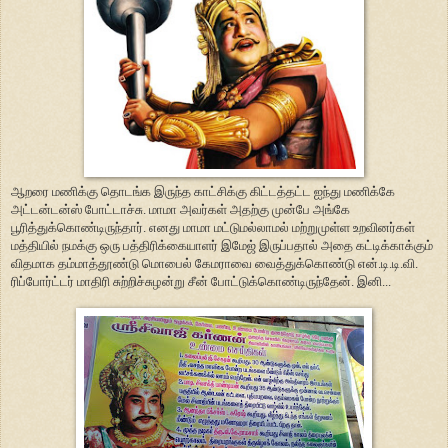
ஆறரை மணிக்கு தொடங்க இருந்த காட்சிக்கு கிட்டத்தட்ட ஐந்து மணிக்கே
அட்டன்டன்ஸ் போட்டாச்சு. மாமா அவர்கள் அதற்கு முன்பே அங்கே
பூரித்துக்கொண்டிருந்தார். எனது மாமா மட்டுமல்லாமல் மற்றுமுள்ள உறவினர்கள்
மத்தியில் நமக்கு ஒரு பத்திரிக்கையாளர் இமேஜ் இருப்பதால் அதை கட்டிக்காக்கும்
விதமாக தம்மாத்தூண்டு மொபைல் கேமராவை வைத்துக்கொண்டு என்.டி.டி.வி.
ரிப்போர்ட்டர் மாதிரி சுற்றிச்சுழன்று சீன் போட்டுக்கொண்டிருந்தேன். இனி...