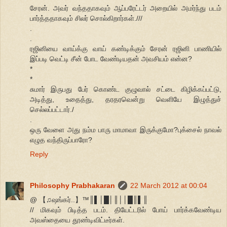
சேரன். அவர் வந்ததாகவும் ஆப்பரேட்டர் அறையில் அமர்ந்து படம்
பார்த்ததாகவும் சிலர் சொல்கிறார்கள்.///
.
.
ரஜினியை வாய்க்கு வாய் கண்டிக்கும் சேரன் ரஜினி பாணியில்
இப்படி வெட்டி சீன் போட வேண்டியதன் அவசியம் என்ன?
*
*
சுமார் இருபது பேர் கொண்ட குழுவால் சட்டை கிழிக்கப்பட்டு,
அடித்து, உதைத்து, தரதரவென்று வெளியே இழுத்துச்
செல்லப்பட்டார்./
.
ஒரு வேளை அது நம்ம பாரு மாமாவா இருக்குமோ?புக்சைல் நாவல்
எழுத வந்திருப்பாரோ?
Reply
Philosophy Prabhakaran
22 March 2012 at 00:04
@ 【♫ஷங்கர்..】™║▌│█│║││█║▌║
// மிகவும் பிடித்த படம். தியேட்டரில் போய் பார்க்கவேண்டிய
அவஸ்தையை தூண்டிவிட்டீர்கள்.