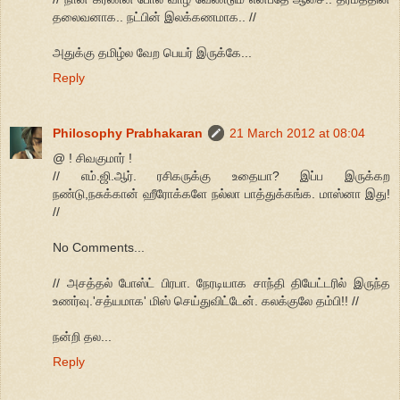
தலைவனாக.. நட்பின் இலக்கணமாக.. //
அதுக்கு தமிழ்ல வேற பெயர் இருக்கே...
Reply
Philosophy Prabhakaran
21 March 2012 at 08:04
@ ! சிவகுமார் !
// எம்.ஜி.ஆர். ரசிகருக்கு உதையா? இப்ப இருக்கற
நண்டு,நசுக்கான் ஹீரோக்களே நல்லா பாத்துக்கங்க. மாஸ்னா இது!
//
No Comments...
// அசத்தல் போஸ்ட் பிரபா. நேரடியாக சாந்தி தியேட்டரில் இருந்த
உணர்வு.'சத்யமாக' மிஸ் செய்துவிட்டேன். கலக்குலே தம்பி!! //
நன்றி தல...
Reply