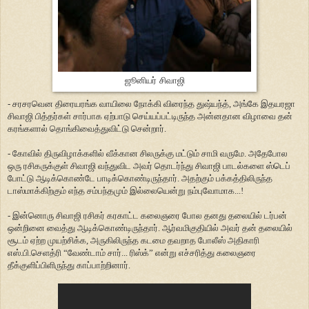
ஜூனியர் சிவாஜி
- சரசரவென திரையரங்க வாயிலை நோக்கி விரைந்த துஷ்யந்த், அங்கே இதயரஜா
சிவாஜி பித்தர்கள் சார்பாக ஏற்பாடு செய்யப்பட்டிருந்த அன்னதான விழாவை தன்
கரங்களால் தொங்கிவைத்துவிட்டு சென்றார்.
- கோவில் திருவிழாக்களில் வீக்கான சிலருக்கு மட்டும் சாமி வருமே. அதேபோல
ஒரு ரசிகருக்குள் சிவாஜி வந்துவிட அவர் தொடர்ந்து சிவாஜி பாடல்களை ஸ்டெப்
போட்டு ஆடிக்கொண்டே பாடிக்கொண்டிருந்தார். அதற்கும் பக்கத்திலிருந்த
டாஸ்மாக்கிற்கும் எந்த சம்பந்தமும் இல்லையென்று நம்புவோமாக...!
- இன்னொரு சிவாஜி ரசிகர் கரகாட்ட கலைஞரை போல தனது தலையில் டர்பன்
ஒன்றினை வைத்து ஆடிக்கொண்டிருந்தார். ஆர்வமிகுதியில் அவர் தன் தலையில்
சூடம் ஏற்ற முயற்சிக்க, அருகிலிருந்த கடமை தவறாத போலீஸ் அதிகாரி
எஸ்.பி.செளத்ரி “வேண்டாம் சார்... ரிஸ்க்” என்று எச்சரித்து கலைஞரை
தீக்குளிப்பிளிருந்து காப்பாற்றினார்.