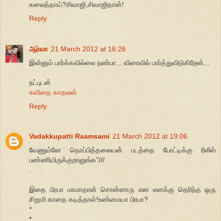
கலைத்தாய்?சிவாஜி,சிவாஜிதான்!
Reply
ஆர்வா
21 March 2012 at 16:26
இன்னும் பார்க்கவில்லை நண்பா... விரைவில் பார்த்துவிடுகிறேன்...
நட்புடன்
கவிதை காதலன்
Reply
Vadakkupatti Raamsami
21 March 2012 at 19:06
வேணும்னே தொப்பித்தலையன் படத்தை போட்டிக்கு ரிலீஸ்
பண்ணியிருக்குறானுங்க”///
.
.
இதை பிரபா மாமாதான் சொன்னாரு என எனக்கு தெரிந்த ஒரு
சிறுமி காதை கடித்தாள்!உண்மையா பிரபா?
*
*