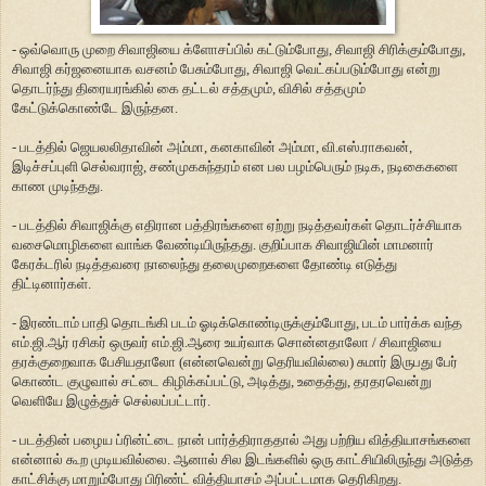
- ஒவ்வொரு முறை சிவாஜியை க்ளோசப்பில் கட்டும்போது, சிவாஜி சிரிக்கும்போது,
சிவாஜி கர்ஜனையாக வசனம் பேசும்போது, சிவாஜி வெட்கப்படும்போது என்று
தொடர்ந்து திரையரங்கில் கை தட்டல் சத்தமும், விசில் சத்தமும்
கேட்டுக்கொண்டே இருந்தன.
- படத்தில் ஜெயலலிதாவின் அம்மா, கனகாவின் அம்மா, வி.எஸ்.ராகவன்,
இடிச்சப்புளி செல்வராஜ், சண்முகசுந்தரம் என பல பழம்பெரும் நடிக, நடிகைகளை
காண முடிந்தது.
- படத்தில் சிவாஜிக்கு எதிரான பத்திரங்களை ஏற்று நடித்தவர்கள் தொடர்ச்சியாக
வசைமொழிகளை வாங்க வேண்டியிருந்தது. குறிப்பாக சிவாஜியின் மாமனார்
கேரக்டரில் நடித்தவரை நாலைந்து தலைமுறைகளை தோண்டி எடுத்து
திட்டினார்கள்.
- இரண்டாம் பாதி தொடங்கி படம் ஓடிக்கொண்டிருக்கும்போது, படம் பார்க்க வந்த
எம்.ஜி.ஆர் ரசிகர் ஒருவர் எம்.ஜி.ஆரை உயர்வாக சொன்னதாலோ / சிவாஜியை
தரக்குறைவாக பேசியதாலோ (என்னவென்று தெரியவில்லை) சுமார் இருபது பேர்
கொண்ட குழுவால் சட்டை கிழிக்கப்பட்டு, அடித்து, உதைத்து, தரதரவென்று
வெளியே இழுத்துச் செல்லப்பட்டார்.
- படத்தின் பழைய ப்ரின்ட்டை நான் பார்த்திராததால் அது பற்றிய வித்தியாசங்களை
என்னால் கூற முடியவில்லை. ஆனால் சில இடங்களில் ஒரு காட்சியிலிருந்து அடுத்த
காட்சிக்கு மாறும்போது பிரிண்ட் வித்தியாசம் அப்பட்டமாக தெரிகிறது.