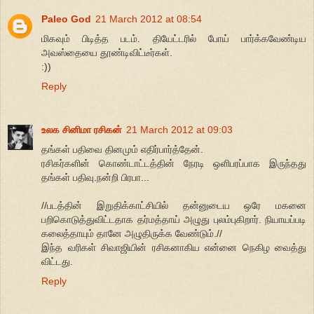
Paleo God
21 March 2012 at 08:54
மிகவும் பிடித்த படம். தியேட்டரில் போய் பார்க்கவேண்டிய
அவஸ்தையை தூண்டிவிட்டீர்கள்.
:))
Reply
உலக சினிமா ரசிகன்
21 March 2012 at 09:03
தங்கள் பதிவை தினமும் எதிர்பார்த்தேன்.
ரசிகர்களின் கொண்டாட்டத்தின் நேரடி ஒளிபரப்பாக இருந்தது
தங்கள் பதிவு.நன்றி பிரபா...
//படத்தின் இறுதிக்காட்சியில் தன்னுடைய ஒரே மகனை
பறிகொடுத்துவிட்டதாக தர்மத்தாய் அழுது புலம்புகிறார். நியாயப்படி
கலைத்தாயும் தானே அழுதிருக்க வேண்டும்.//
இந்த வரிகள் சிவாஜியின் ரசிகனாகிய என்னை நெகிழ வைத்து
விட்டது.
Reply