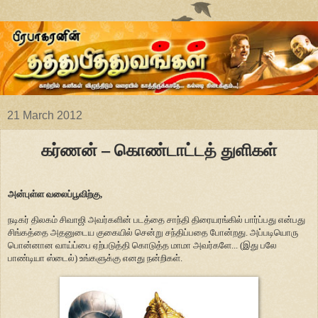
21 March 2012
கர்ணன் – கொண்டாட்டத் துளிகள்
அன்புள்ள வலைப்பூவிற்கு,
நடிகர் திலகம் சிவாஜி அவர்களின் படத்தை சாந்தி திரையரங்கில் பார்ப்பது என்பது
சிங்கத்தை அதனுடைய குகையில் சென்று சந்திப்பதை போன்றது. அப்படியொரு
பொன்னான வாய்ப்பை ஏற்படுத்தி கொடுத்த மாமா அவர்களே... (இது பலே
பாண்டியா ஸ்டைல்) உங்களுக்கு எனது நன்றிகள்.