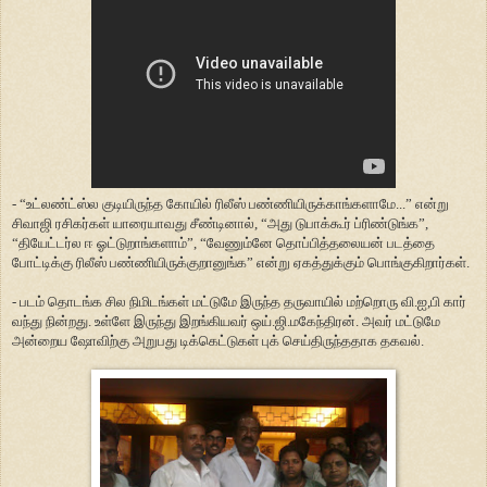
- “உட்லண்ட்ஸ்ல குடியிருந்த கோயில் ரிலீஸ் பண்ணியிருக்காங்களாமே...” என்று
சிவாஜி ரசிகர்கள் யாரையாவது சீண்டினால், “அது டுபாக்கூர் ப்ரிண்டுங்க”,
“தியேட்டர்ல ஈ ஓட்டுறாங்களாம்”, “வேணும்னே தொப்பித்தலையன் படத்தை
போட்டிக்கு ரிலீஸ் பண்ணியிருக்குறானுங்க” என்று ஏகத்துக்கும் பொங்குகிறார்கள்.
- படம் தொடங்க சில நிமிடங்கள் மட்டுமே இருந்த தருவாயில் மற்றொரு வி.ஐ,பி கார்
வந்து நின்றது. உள்ளே இருந்து இறங்கியவர் ஒய்.ஜி.மகேந்திரன். அவர் மட்டுமே
அன்றைய ஷோவிற்கு அறுபது டிக்கெட்டுகள் புக் செய்திருந்ததாக தகவல்.