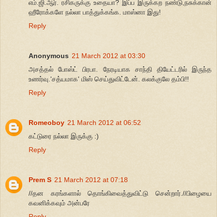
எம்.ஜி.ஆர். ரசிகருக்கு உதையா? இப்ப இருக்கற நண்டு,நசுக்கான்
ஹீரோக்களே நல்லா பாத்துக்கங்க. மாஸ்னா இது!
Reply
Anonymous
21 March 2012 at 03:30
அசத்தல் போஸ்ட் பிரபா. நேரடியாக சாந்தி தியேட்டரில் இருந்த
உணர்வு.'சத்யமாக' மிஸ் செய்துவிட்டேன். கலக்குலே தம்பி!!
Reply
Romeoboy
21 March 2012 at 06:52
கட்டுரை நல்லா இருக்கு :)
Reply
Prem S
21 March 2012 at 07:18
//தன கரங்களால் தொங்கிவைத்துவிட்டு சென்றார்.//பிழையை
கவனிக்கவும் அன்பரே
Reply