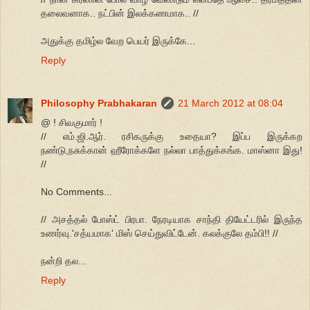
தலைவனாக.. நட்பின் இலக்கணமாக.. //
அதுக்கு தமிழ்ல வேற பெயர் இருக்கே...
Reply
Philosophy Prabhakaran
21 March 2012 at 08:04
@ ! சிவகுமார் !
// எம்.ஜி.ஆர். ரசிகருக்கு உதையா? இப்ப இருக்கற
நண்டு,நசுக்கான் ஹீரோக்களே நல்லா பாத்துக்கங்க. மாஸ்னா இது!
//
No Comments...
// அசத்தல் போஸ்ட் பிரபா. நேரடியாக சாந்தி தியேட்டரில் இருந்த
உணர்வு.'சத்யமாக' மிஸ் செய்துவிட்டேன். கலக்குலே தம்பி!! //
நன்றி தல...
Reply