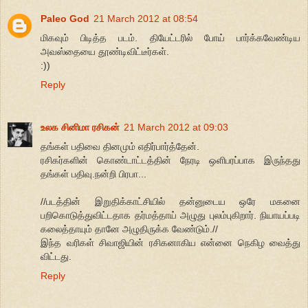
Paleo God
21 March 2012 at 08:54
மிகவும் பிடித்த படம். தியேட்டரில் போய் பார்க்கவேண்டிய
அவஸ்தையை தூண்டிவிட்டீர்கள்.
:))
Reply
உலக சினிமா ரசிகன்
21 March 2012 at 09:03
தங்கள் பதிவை தினமும் எதிர்பார்த்தேன்.
ரசிகர்களின் கொண்டாட்டத்தின் நேரடி ஒளிபரப்பாக இருந்தது
தங்கள் பதிவு.நன்றி பிரபா...
//படத்தின் இறுதிக்காட்சியில் தன்னுடைய ஒரே மகனை
பறிகொடுத்துவிட்டதாக தர்மத்தாய் அழுது புலம்புகிறார். நியாயப்படி
கலைத்தாயும் தானே அழுதிருக்க வேண்டும்.//
இந்த வரிகள் சிவாஜியின் ரசிகனாகிய என்னை நெகிழ வைத்து
விட்டது.
Reply