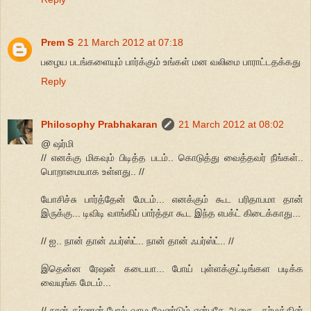
Prem S
21 March 2012 at 07:18
பழைய படங்களையும் பார்க்கும் உங்கள் மன வலிமை பாராட்டதக்கது
Reply
Philosophy Prabhakaran
21 March 2012 at 08:02
@ ஷர்மி
// எனக்கு மிகவும் பிடித்த படம்.. கொடுத்து வைத்தவர் நீங்கள்..
பொறாமையாக உள்ளது.. //
யோசிச்சு பார்த்தேன் மேடம்... எனக்கும் கூட பரிதாபமா தான்
இருக்கு... டிவிடி வாங்கிப் பார்த்தா கூட இந்த எபக்ட் கிடைக்காது...
// ஐ.. நான் தான் ஃபர்ஸ்ட்.. நான் தான் ஃபர்ஸ்ட்.. //
இதென்ன ரேஷன் கடையா... போய் புள்ளக்குட்டிங்கள படிக்க
வையுங்க மேடம்...
// நான் கர்ணன் போல் வாழ வேண்டும் என்பதே ஆசை.. தர்மத்தின்