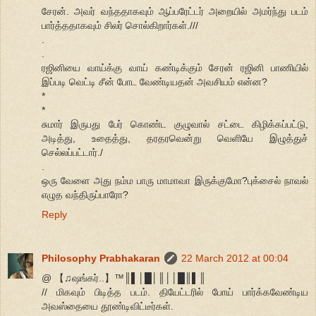
சேரன். அவர் வந்ததாகவும் ஆப்பரேட்டர் அறையில் அமர்ந்து படம்
பார்த்ததாகவும் சிலர் சொல்கிறார்கள்.///
.
.
ரஜினியை வாய்க்கு வாய் கண்டிக்கும் சேரன் ரஜினி பாணியில்
இப்படி வெட்டி சீன் போட வேண்டியதன் அவசியம் என்ன?
*
*
சுமார் இருபது பேர் கொண்ட குழுவால் சட்டை கிழிக்கப்பட்டு,
அடித்து, உதைத்து, தரதரவென்று வெளியே இழுத்துச்
செல்லப்பட்டார்./
.
ஒரு வேளை அது நம்ம பாரு மாமாவா இருக்குமோ?புக்சைல் நாவல்
எழுத வந்திருப்பாரோ?
Reply
Philosophy Prabhakaran
22 March 2012 at 00:04
@ 【♫ஷங்கர்..】™║▌│█│║││█║▌║
// மிகவும் பிடித்த படம். தியேட்டரில் போய் பார்க்கவேண்டிய
அவஸ்தையை தூண்டிவிட்டீர்கள்.