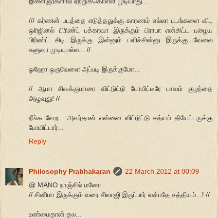
இளைஞர்களால் ஏற்றுக்கொள்ள முடியாது...
/// கர்ணன் படத்தை எடுத்ததுக்கு காரணம் எல்லா படங்களை விட
ஒரிஜினல் பிரிண்ட் பக்காவா இருக்கும் பிராபா என்கிட்ட பழைய
பிரிண்ட் சிடி இருக்கு இன்னும் பளிச்சின்னு இருக்கு...வேலை
சுளுவா முடியுமல்ல... //
ஓஹோ ஒருவேளை அப்படி இருக்குமோ...
// ஆமா சிவக்குமாரை விட்டுட்டு போயிட்டீரே பாவம் குழந்தை
அழுவுது! //
நீங்க வேற... அவர்தான் என்னை விட்டுட்டு சத்யம் தியேட்டருக்கு
போயிட்டார்...
Reply
Philosophy Prabhakaran
22 March 2012 at 00:09
@ MANO நாஞ்சில் மனோ
// சினிமா இருக்கும் வரை சிவாஜி இருப்பார் என்பதே சத்தியம்...! //
உண்மைதான் தல...