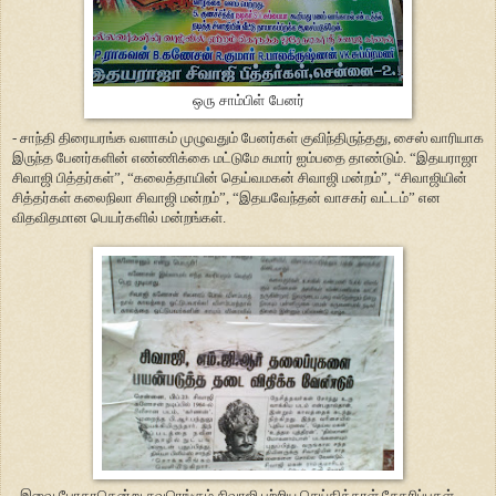
ஒரு சாம்பிள் பேனர்
- சாந்தி திரையரங்க வளாகம் முழுவதும் பேனர்கள் குவிந்திருந்தது, சைஸ் வாரியாக
இருந்த பேனர்களின் எண்ணிக்கை மட்டுமே சுமார் ஐம்பதை தாண்டும். “இதயராஜா
சிவாஜி பித்தர்கள்”, “கலைத்தாயின் தெய்வமகன் சிவாஜி மன்றம்”, “சிவாஜியின்
சித்தர்கள் கலைநிலா சிவாஜி மன்றம்”, “இதயவேந்தன் வாசகர் வட்டம்” என
விதவிதமான பெயர்களில் மன்றங்கள்.
- இவை போதாதென்று சுவரெங்கும் சிவாஜி பற்றிய செய்தித்தாள் சேகரிப்புகள்,