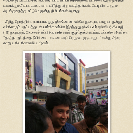
- அடுத்து நீளமானதொரு பத்தாயிரம் வாலா சரவெடியை வாசலில் இருந்து ரோடு
வரைக்கும் சிவப்பு கம்பளமாக விரித்து பற்ற வைத்தார்கள். வெடியின் சத்தம்
அடங்குவதற்கு மட்டுமே மூன்று நிமிடங்கள் ஆனது.
- சிறிது நேரத்தில் பரபரப்பாக ஒரு இன்னோவா உள்ளே நுழைய, யாரு யாருன்னு
எல்லோரும் பதட்டத்துடன் பார்க்க உள்ளே இருந்து இறங்கியவர் ஜூனியர் சிவாஜி
(!!!) துஷ்யந்த். அவரைச் சுற்றி சில ரசிகர்கள் சூழ்ந்துக்கொள்ள, மற்றசில ரசிகர்கள்
“தாத்தா இடத்தை நீயில்லை... எவனாலயும் நெருங்க முடியாது...” என்று அவர்
காதுபடவே கோஷமிட்டார்கள்.