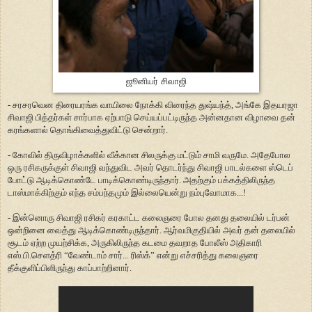
ஜூனியர் சிவாஜி
- சரசரவென திரையரங்க வாயிலை நோக்கி விரைந்த துஷ்யந்த், அங்கே இதயரஜா
சிவாஜி பித்தர்கள் சார்பாக ஏற்பாடு செய்யப்பட்டிருந்த அன்னதான விழாவை தன்
கரங்களால் தொங்கிவைத்துவிட்டு சென்றார்.
- கோவில் திருவிழாக்களில் வீக்கான சிலருக்கு மட்டும் சாமி வருமே. அதேபோல
ஒரு ரசிகருக்குள் சிவாஜி வந்துவிட அவர் தொடர்ந்து சிவாஜி பாடல்களை ஸ்டெப்
போட்டு ஆடிக்கொண்டே பாடிக்கொண்டிருந்தார். அதற்கும் பக்கத்திலிருந்த
டாஸ்மாக்கிற்கும் எந்த சம்பந்தமும் இல்லையென்று நம்புவோமாக...!
- இன்னொரு சிவாஜி ரசிகர் கரகாட்ட கலைஞரை போல தனது தலையில் டர்பன்
ஒன்றினை வைத்து ஆடிக்கொண்டிருந்தார். ஆர்வமிகுதியில் அவர் தன் தலையில்
சூடம் ஏற்ற முயற்சிக்க, அருகிலிருந்த கடமை தவறாத போலீஸ் அதிகாரி
எஸ்.பி.செளத்ரி “வேண்டாம் சார்... ரிஸ்க்” என்று எச்சரித்து கலைஞரை
தீக்குளிப்பிளிருந்து காப்பாற்றினார்.