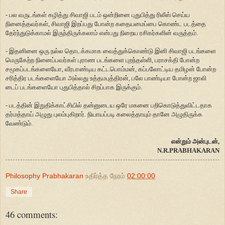
- பல வருடங்கள் கழித்து சிவாஜி படம் ஒன்றினை புதுபித்து ரிலீஸ் செய்ய
நினைத்தவர்கள், சிவாஜி இறப்பது போன்ற கதையமைப்பை கொண்ட படத்தை
தேர்ந்துடுக்காமல் இருந்திருக்கலாம் என்பது நிறைய ரசிகர்களின் வருத்தம்.
- இதனினை ஒரு நல்ல தொடக்கமாக வைத்துக்கொண்டு இனி சிவாஜி படங்களை
மெருகேற்ற நினைப்பவர்கள் புராண படங்களை புறந்தள்ளி, பராசக்தி போன்ற
சமூகப்படங்களையோ, வீரபாண்டிய கட்டபொம்மன், கப்பலோட்டிய தமிழன் போன்ற
சரித்திர படங்களையோ அல்லது உத்தமபுத்திரன், பலே பாண்டியா போன்ற ஜாலி
டைப் படங்களையோ புதுபித்தால் சிறப்பாக இருக்கும்.
- படத்தின் இறுதிக்காட்சியில் தன்னுடைய ஒரே மகனை பறிகொடுத்துவிட்டதாக
தர்மத்தாய் அழுது புலம்புகிறார். நியாயப்படி கலைத்தாயும் தானே அழுதிருக்க
வேண்டும்.
என்றும் அன்புடன்,
N.R.PRABHAKARAN
Philosophy Prabhakaran
உதிர்த்த நேரம்
02:00:00
Share
46 comments: