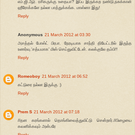
எம்.ஜி.ஆர். ரசிகருக்கு உதையா? இப்ப இருக்கற நண்டு,நசுக்கான்
ஹீரோக்களே நல்லா பாத்துக்கங்க. மாஸ்னா இது!
Reply
Anonymous
21 March 2012 at 03:30
அசத்தல் போஸ்ட் பிரபா. நேரடியாக சாந்தி தியேட்டரில் இருந்த
உணர்வு.'சத்யமாக' மிஸ் செய்துவிட்டேன். கலக்குலே தம்பி!!
Reply
Romeoboy
21 March 2012 at 06:52
கட்டுரை நல்லா இருக்கு :)
Reply
Prem S
21 March 2012 at 07:18
//தன கரங்களால் தொங்கிவைத்துவிட்டு சென்றார்.//பிழையை
கவனிக்கவும் அன்பரே
Reply