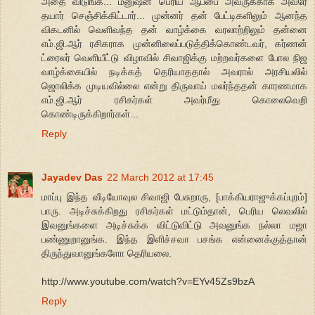
அதை விடுங்க... மனுஷன் பெரிய ஆப்பை அவருக்காக அவரே
தயார் செஞ்சிக்கிட்டார்... முன்னர் தன் பேட்டிகளிலும் ஆனந்த
விகடனில் வெளிவந்த தன் வாழ்க்கை வரலாற்றிலும் தன்னை
எம்.ஜி.ஆர் ரசிகராக முன்னிலைப்படுத்திக்கொண்டவர், கர்ணன்
ட்ரைலர் வெளியீட்டு விழாவில் சிவாஜிக்கு மற்றவர்களை போல நிஜ
வாழ்க்கையில் நடிக்கத் தெரியாததால் அவரால் அரசியலில்
ஜொலிக்க முடியவில்லை என்று திருவாய் மலர்ந்ததன் காரணமாக
எம்.ஜி.ஆர் ரசிகர்கள் அவர்மீது கொலைவெறி
கொண்டிருக்கிறார்கள்...
Reply
Jayadev Das
22 March 2012 at 17:45
மாப்பு இந்த வீடியோவுல சிவாஜி பேசுறாரு, [பாக்கியராஜுக்கப்புரம்]
பாரு. அடிச்சுக்கிறது ரசிகர்கள் மட்டும்தான், பெரிய லெவலில்
இவனுங்களை அடிச்சுக்க விட்டுவிட்டு அவனுங்க நல்லா மஜா
பண்ணுறானுங்க. இந்த இளிச்சவா பசங்க என்னைக்குத்தான்
திருந்துவானுங்களோ தெரியலை.
http://www.youtube.com/watch?v=EYv45Zs9bzA
Reply