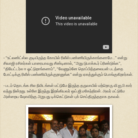
- “உட்லண்ட்ஸ்ல குடியிருந்த கோயில் ரிலீஸ் பண்ணியிருக்காங்களாமே...” என்று
சிவாஜி ரசிகர்கள் யாரையாவது சீண்டினால், “அது டுபாக்கூர் ப்ரிண்டுங்க”,
“தியேட்டர்ல ஈ ஓட்டுறாங்களாம்”, “வேணும்னே தொப்பித்தலையன் படத்தை
போட்டிக்கு ரிலீஸ் பண்ணியிருக்குறானுங்க” என்று ஏகத்துக்கும் பொங்குகிறார்கள்.
- படம் தொடங்க சில நிமிடங்கள் மட்டுமே இருந்த தருவாயில் மற்றொரு வி.ஐ,பி கார்
வந்து நின்றது. உள்ளே இருந்து இறங்கியவர் ஒய்.ஜி.மகேந்திரன். அவர் மட்டுமே
அன்றைய ஷோவிற்கு அறுபது டிக்கெட்டுகள் புக் செய்திருந்ததாக தகவல்.