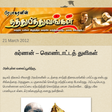
21 March 2012
கர்ணன் – கொண்டாட்டத் துளிகள்
அன்புள்ள வலைப்பூவிற்கு,
நடிகர் திலகம் சிவாஜி அவர்களின் படத்தை சாந்தி திரையரங்கில் பார்ப்பது என்பது
சிங்கத்தை அதனுடைய குகையில் சென்று சந்திப்பதை போன்றது. அப்படியொரு
பொன்னான வாய்ப்பை ஏற்படுத்தி கொடுத்த மாமா அவர்களே... (இது பலே
பாண்டியா ஸ்டைல்) உங்களுக்கு எனது நன்றிகள்.