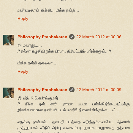
உண்மைதான் விக்கி... மிக்க நன்றி...
Reply
Philosophy Prabhakaran
22 March 2012 at 00:06
@ மணிஜி......
// நல்லா எழுதியிருக்க பிரபா.. தியேட்டரில் பார்க்கனும்.. //
மிக்க நன்றி தலைவா...
Reply
Philosophy Prabhakaran
22 March 2012 at 00:09
@ வீடு K.S.சுரேஸ்குமார்
// நீங்க ஏன் சார் புராண படமா பார்க்கிறீங்க...நட்புக்கு
இலக்கணமான நண்பன் படம் மாதிரி நினைச்சிக்குங்க... //
எதுக்கு நண்பன்... தளபதி படத்தை எடுத்துக்கலாமே... ஆனால்
முத்துராமன் விடும் அம்பு கனகாம்பர பூவாக மாறுவதை தற்கால