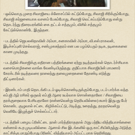
- ஒவ்வொரு முறை சிவாஜியை க்ளோசப்பில் கட்டும்போது, சிவாஜி சிரிக்கும்போது,
சிவாஜி கர்ஜனையாக வசனம் பேசும்போது, சிவாஜி வெட்கப்படும்போது என்று
தொடர்ந்து திரையரங்கில் கை தட்டல் சத்தமும், விசில் சத்தமும்
கேட்டுக்கொண்டே இருந்தன.
- படத்தில் ஜெயலலிதாவின் அம்மா, கனகாவின் அம்மா, வி.எஸ்.ராகவன்,
இடிச்சப்புளி செல்வராஜ், சண்முகசுந்தரம் என பல பழம்பெரும் நடிக, நடிகைகளை
காண முடிந்தது.
- படத்தில் சிவாஜிக்கு எதிரான பத்திரங்களை ஏற்று நடித்தவர்கள் தொடர்ச்சியாக
வசைமொழிகளை வாங்க வேண்டியிருந்தது. குறிப்பாக சிவாஜியின் மாமனார்
கேரக்டரில் நடித்தவரை நாலைந்து தலைமுறைகளை தோண்டி எடுத்து
திட்டினார்கள்.
- இரண்டாம் பாதி தொடங்கி படம் ஓடிக்கொண்டிருக்கும்போது, படம் பார்க்க வந்த
எம்.ஜி.ஆர் ரசிகர் ஒருவர் எம்.ஜி.ஆரை உயர்வாக சொன்னதாலோ / சிவாஜியை
தரக்குறைவாக பேசியதாலோ (என்னவென்று தெரியவில்லை) சுமார் இருபது பேர்
கொண்ட குழுவால் சட்டை கிழிக்கப்பட்டு, அடித்து, உதைத்து, தரதரவென்று
வெளியே இழுத்துச் செல்லப்பட்டார்.
- படத்தின் பழைய ப்ரின்ட்டை நான் பார்த்திராததால் அது பற்றிய வித்தியாசங்களை
என்னால் கூற முடியவில்லை. ஆனால் சில இடங்களில் ஒரு காட்சியிலிருந்து அடுத்த
காட்சிக்கு மாறும்போது பிரிண்ட் வித்தியாசம் அப்பட்டமாக தெரிகிறது.