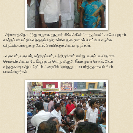
- அவரைத் தொடர்ந்து வருகை தந்தவர் விவேக்கின் “சாத்தப்பன்” காமெடி நடிகர்.
சாத்தப்பன் மட்டும் வந்ததும் நேரே உள்ளே நுழையாமல் போட்டோ எடுக்க
விரும்பியவர்களுக்கு போஸ் கொடுத்துக்கொண்டிருந்தார்.
- வருவார், வருவார், வந்திருப்பார், வந்திருக்கார் என்று பலரும் பலவிதமாக
சொல்லிக்கொண்டே இருந்த மற்றொரு வி.ஐ.பி. இயக்குனர் சேரன். அவர்
வந்ததாகவும் ஆப்பரேட்டர் அறையில் அமர்ந்து படம் பார்த்ததாகவும் சிலர்
சொல்கிறார்கள்.