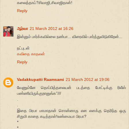
கலைத்தாய்?சிவாஜி,சிவாஜிதான்!
Reply
ஆர்வா
21 March 2012 at 16:26
இன்னும் பார்க்கவில்லை நண்பா... விரைவில் பார்த்துவிடுகிறேன்...
நட்புடன்
கவிதை காதலன்
Reply
Vadakkupatti Raamsami
21 March 2012 at 19:06
வேணும்னே தொப்பித்தலையன் படத்தை போட்டிக்கு ரிலீஸ்
பண்ணியிருக்குறானுங்க”///
.
.
இதை பிரபா மாமாதான் சொன்னாரு என எனக்கு தெரிந்த ஒரு
சிறுமி காதை கடித்தாள்!உண்மையா பிரபா?
*
*