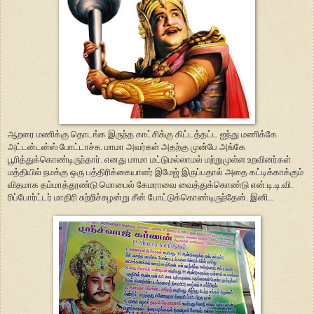
ஆறரை மணிக்கு தொடங்க இருந்த காட்சிக்கு கிட்டத்தட்ட ஐந்து மணிக்கே
அட்டன்டன்ஸ் போட்டாச்சு. மாமா அவர்கள் அதற்கு முன்பே அங்கே
பூரித்துக்கொண்டிருந்தார். எனது மாமா மட்டுமல்லாமல் மற்றுமுள்ள உறவினர்கள்
மத்தியில் நமக்கு ஒரு பத்திரிக்கையாளர் இமேஜ் இருப்பதால் அதை கட்டிக்காக்கும்
விதமாக தம்மாத்தூண்டு மொபைல் கேமராவை வைத்துக்கொண்டு என்.டி.டி.வி.
ரிப்போர்ட்டர் மாதிரி சுற்றிச்சுழன்று சீன் போட்டுக்கொண்டிருந்தேன். இனி...