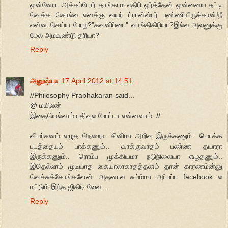
ஒன்னோட அக்கப்போர் தாங்காம எதிரி ஒர்த்தேன் ஒன்னைய தட்டி
வெக்க சொல்ல எனக்கு வயர் ட்ரான்ஸ்பர் பண்ணியிருக்கான்!நீ
என்ன செய்ய போற?"கவனிப்பை" வாங்கிகிரியா?இல்ல அவனுக்கு
மேல அமவுண்டு தரியா?
Reply
அனுஷ்யா
17 April 2012 at 14:51
//Philosophy Prabhakaran said...
@ மயிலன்
இதையெல்லாம் பதிவுல போட்டா என்னவாம்..//
விமர்சனம் எழுத நெறைய சினிமா அறிவு இருக்கணும்.. மொக்க
படத்தையும் பாக்கணும்.. வாக்குவாதம் பண்ண தயாரா
இருக்கணும்.. ரொம்ப முக்கியமா நடுநிலையா எழுதணும்..
இதெல்லாம் முடியாத கையாலாகாதத்தனம் தான் காரணம்ன்னு
வெச்சுக்கோங்களேன்...அதனால சும்ம்மா அப்பப்ப facebook ல
மட்டும் இந்த ஜிகிடி வேல...
Reply