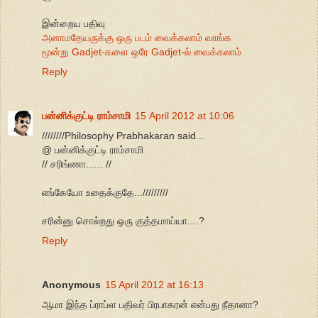
இன்றைய பதிவு
அனாமதேயருக்கு ஒரு படம் வைக்கலாம் வாங்க
மூன்று Gadjet-களை ஒரே Gadjet-ல் வைக்கலாம்
Reply
பன்னிக்குட்டி ராம்சாமி
15 April 2012 at 10:06
////////Philosophy Prabhakaran said...
@ பன்னிக்குட்டி ராம்சாமி
// சரிங்ணா...... //
எங்கேயோ உதைக்குதே.../////////
சரின்னு சொல்றது ஒரு குத்தமாய்யா....?
Reply
Anonymous
15 April 2012 at 16:13
ஆமா இந்த ப்ராப்ள பதிவர் பிரபாகரன் என்பது நீதானா?