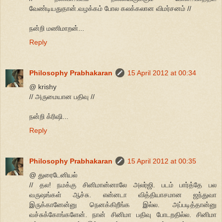
வேண்டியதுதான்.வழக்கம் போல கலக்கலான விமர்சனம் //
நன்றி மணிமாறன்...
Reply
Philosophy Prabhakaran
15 April 2012 at 00:34
@ krishy
// அருமையான பதிவு //
நன்றி க்ரிஷி...
Reply
Philosophy Prabhakaran
15 April 2012 at 00:35
@ துரைடேனியல்
// தல! நமக்கு சினிமான்னாலே அலர்ஜி. படம் பார்த்தே பல
வருஷங்கள் ஆச்சு. என்னடா வித்தியாசமான ஜந்துவா
இருக்கானேன்னு நெனக்கிறீங்க இல்ல. அப்படித்தான்னு
வச்சுக்கோங்களேன். நான் சினிமா பதிவு போடறதில்ல. சினிமா