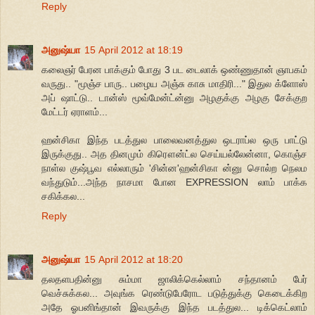
Reply
அனுஷ்யா
15 April 2012 at 18:19
கலைஞர் பேரன பாக்கும் போது 3 பட டைலாக் ஒண்ணுதான் ஞாபகம்
வருது.. "மூஞ்ச பாரு.. பழைய அஞ்சு காசு மாதிரி..." இதுல க்ளோஸ்
அப் ஷாட்டு.. டான்ஸ் மூவ்மேன்ட்ன்னு அழகுக்கு அழகு சேக்குற
மேட்டர் ஏராளம்...
ஹன்சிகா இந்த படத்துல பாலைவனத்துல ஒடராப்ல ஒரு பாட்டு
இருக்குது.. அத தினமும் கிரௌன்ட்ல செய்யல்லேன்னா, கொஞ்ச
நாள்ல குஷ்பூவ எல்லாரும் 'சின்ன'ஹன்சிகா ன்னு சொல்ற நெலம
வந்துடும்...அந்த நாசமா போன EXPRESSION லாம் பாக்க
சகிக்கல...
Reply
அனுஷ்யா
15 April 2012 at 18:20
தலதளபதின்னு சும்மா ஜாலிக்கெல்லாம் சந்தானம் பேர்
வெச்சுக்கல... அவுங்க ரெண்டுபேரோட படுத்துக்கு கெடைக்கிற
அதே ஓபனிங்தான் இவருக்கு இந்த படத்துல... டிக்கெட்லாம்