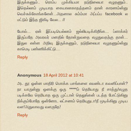
இருக்கணும்.. ரொம்ப முக்கியமா நடுநிலையா எழுதணும்..
இதெல்லாம் முடியாத கையாலாகாதத்தனம் தான் காரணம்ன்னு
வெச்சுக்கோங்களேன்...அதனால சும்ம்மா அப்பப்ப facebook ல
மட்டும் இந்த ஜிகிடி வேல... //
யோவ்... ஏன் இப்படியெல்லாம் ஜல்லியடிக்கிறீங்க... ப்ளாக்கர்
இருப்பதே அவரவர் மனதில் தோன்றுவதை எழுதுவதற்கு தான்...
இதுல என்ன அறிவு இருக்கணும், நடுநிலையா எழுதணும்ன்னு
காமெடி பண்ணிக்கிட்டு....
Reply
Anonymous
18 April 2012 at 10:41
அட தூ ஒன்ன மாதிரி மொக்க பசங்களை எவண்டா கவனிப்பான்?
நா யாருன்னு ஒனக்கு ஒரு *****ம் தெரியாது நீ சாத்து!எழுத
படிக்கவே தெரியாத ஒரு முட்டாள் தெலுங்கன் படத்த போட்டுகினு
நிக்கும்போதே ஒன்னோட லட்சணம் தெரியுதுடா!நீ மூடிக்கினு முடிய
வள!அதுவாவது வளருதே!
Reply