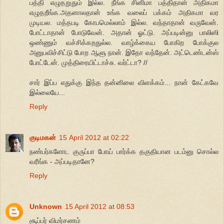
பத்தி எழுதறுதும் இல்ல. நீங்க சினிமா பத்திதான் அதிகமா
எழுதறீங்க.அதனாலதான் உங்க வலைப் பக்கம் அதிகமா வர
முடியல. மத்தபடி கோபமெல்லாம் இல்ல. வந்தாதான் வருவேன்.
போட்டாதான் போடுவேன். அதான் ஓட்டு. அப்படின்னு பாலிஸி
ஒண்ணும் வச்சிக்கறதுல்ல. வாழ்க்கைய போகிற போக்குல
அனுபவிச்சிட்டு போற ஆளு நான். இதோ வந்தேன். அட்டெண்டன்ஸ்
போட்டேன். முத்திரையிட்டாச்சு. வர்ட்டா? //
சார் இப்ப எதுக்கு இந்த தன்னிலை விளக்கம்... நான் கேட்கவே
இல்லையே...
Reply
குடிமகன்
15 April 2012 at 02:22
நண்பர்களோட குருப்பா போய் பார்க்க தகுதியான படம்னு சொல்ல
வரீங்க - அப்படிதானே?
Reply
Unknown
15 April 2012 at 08:53
சூப்பர் விமர்சணம்