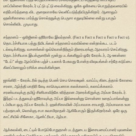
மாப்பிள்ளை கேரக்டர் புட்டு புட்டு வைக்கிறது. ஓகே ஓகேயை பொறுத்தவரையில்
எதிர்பார்த்ததை விட குறைவாகவே வெளிப்படுத்தியிருக்கிறார். ஆனாலும்
ஹன்சிகாவை பார்த்து சொல்றதுக்கு பெருசா எதுவுமில்லை என்று யாரும்
சொல்லிவிட முடியாது.
சந்தானம் – ஒரிஜினல் ஹீரோவே இவர்தான். (Fact u Fact u Fact u Fact u Fact u).
தொடர்ச்சியாக பத்து நிமிடங்கள் சந்தானம் வரவில்லை என்றால்கூட படம்
டல்லடிக்கிறது. வசனங்கள் ஒவ்வொன்றிற்கும் திரையரங்கு ஆரவாரம் செய்கிறது.
தொடர்ச்சியாக இயக்குனரின் மூன்று படங்களிலும் ஒரே கேரக்டர், ஆ-ஊன்னா
“டேய்” ன்னு ஆரம்பிச்சு பஞ்ச் டயலாக் பேசுவது போன்ற விஷயங்கள் சற்றே கடுப்பை
கிளப்பினாலும் ரசிக்க வைக்கின்றன.
ஜாங்கிரி – கேரக்டரில் நடித்த பெண் செம செலக்ஷன். வாய்ப்பு கிடைத்தால் கோவை
சரளா, ஆர்த்தி மாதிரி லேடி காமெடியனாக கலக்கலாம், கலாய்க்கலாம்.
சரண்யாவுக்கு தமிழ் சினிமாவிற்கே உரித்தான அரைக்கிறுக்கு அம்மா கேரக்டர்.
இந்தப் படத்துலயும் ஹீரோவுக்கு அப்பா இல்லைன்னு சொன்னா உதைப்பாங்கன்னு
டம்மியா ஒரு அப்பா கேரக்டர். ஹன்சிகாவின் அப்பாவாக சாயாஜி, அம்மாவாக உமா
பத்மநாபன், லொள்ளு சபா சுவாமிநாதன் ஆகியோரும் இருக்கிறார்கள். ஒரே ஒரு
காட்சியில் சினேகா, ஆண்ட்ரியா, ஆர்யா.
ஆக்சுவல்லி, டைட்டில் போடும்போதுதான் படத்துடைய இசையமைப்பாளர் யுவனல்ல
ஹாரிஸ் என்று தெரிந்தது. பரத்வாஜ், வித்யாசாகர் வரிசையில் கூடிய விரைவில்