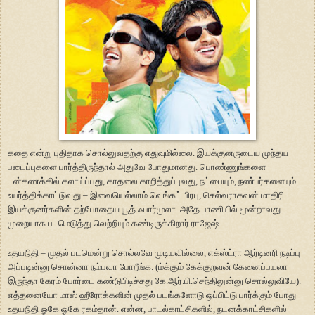
கதை என்று புதிதாக சொல்லுவதற்கு எதுவுமில்லை. இயக்குனருடைய முந்தய
படைப்புகளை பார்த்திருந்தால் அதுவே போதுமானது. பொண்ணுங்களை
டன்கணக்கில் கலாய்ப்பது, காதலை காறித்துப்புவது, நட்பையும், நண்பர்களையும்
உயர்த்திக்காட்டுவது – இவையெல்லாம் வெங்கட் பிரபு, செல்வராகவன் மாதிரி
இயக்குனர்களின் தற்போதைய யூத் ஃபார்முலா. அதே பாணியில் மூன்றாவது
முறையாக படமெடுத்து வெற்றியும் கண்டிருக்கிறார் ராஜேஷ்.
உதயநிதி – முதல் படமென்று சொல்லவே முடியவில்லை, எக்ஸ்ட்ரா ஆர்டினரி நடிப்பு
அப்படின்னு சொன்னா நம்பவா போறீங்க. (ம்க்கும் கேக்குறவன் கேனைப்பயலா
இருந்தா கேரம் போர்டை கண்டுபிடிச்சது கே.ஆர்.பி.செந்திலுன்னு சொல்லுவியே).
எத்தனையோ மாஸ் ஹீரோக்களின் முதல் படங்களோடு ஒப்பிட்டு பார்க்கும் போது
உதயநிதி ஓகே ஓகே ரகம்தான். என்ன, பாடல்காட்சிகளில், நடனக்காட்சிகளில்