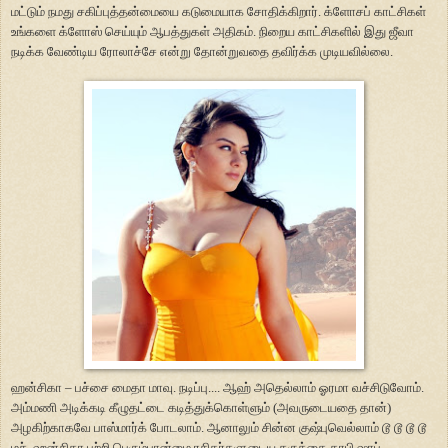
மட்டும் நமது சகிப்புத்தன்மையை கடுமையாக சோதிக்கிறார். க்ளோசப் காட்சிகள்
உங்களை க்ளோஸ் செய்யும் ஆபத்துகள் அதிகம். நிறைய காட்சிகளில் இது ஜீவா
நடிக்க வேண்டிய ரோலாச்சே என்று தோன்றுவதை தவிர்க்க முடியவில்லை.
ஹன்சிகா – பச்சை மைதா மாவு. நடிப்பு.... ஆஹ் அதெல்லாம் ஓரமா வச்சிடுவோம்.
அம்மணி அடிக்கடி கீழுதட்டை கடித்துக்கொள்ளும் (அவருடையதை தான்)
அழகிற்காகவே பாஸ்மார்க் போடலாம். ஆனாலும் சின்ன குஷ்புவெல்லாம் டூ டூ டூ டூ
மச். ஹன்சிகா பற்றி பெரும்பான்மை ரசிகர்களுடைய கருத்தை காபி ஷாப்