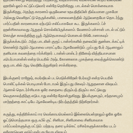
ஹாரிஸ் ஓரம் கட்டுப்படுவார் என்றே தெரிகிறது. பாடல்கள் மொக்கையாக
இருக்கிறது, அதற்கு காரணம் ஒருவேளை உதயநிதியின் திவ்யமான முகமோ
அல்லது வெளிநாட்டு தெருக்களில், பாலைவனத்தில் ஆடுவதையோ தொடர்ந்து
பார்ப்பதின் காரணமாக ஏற்படும் சலிப்பாகவோ கூட இருக்கலாம். ப்ச்
ஹன்சிகாவாவது ஆறுதல் சொல்லியிருக்கலாம். வேணாம் மச்சான் பாடல் மட்டும்
கொஞ்ச காலத்திற்கு யூத் ஆந்தெமாகவும் மொபைல் ரிங்டோனாகவும்
இருக்கக்கூடும். அந்த பாடலின் குரூப் டான்சர்களில் தலையில் துண்டைக்கட்டிக்
கொண்டு ஆடும் ஆயாவை பாராட்டியே ஆகவேண்டும். முப்பது பேர் ஆடினாலும்
தனியாக கவனத்தை ஈர்க்கிறார். டான்ஸ் மாஸ்டர் தினேஷ் வித்தியாசமான
ஃபெர்பாமான்ஸ் என்ற பெயரில் அஷ்டகோணலாக முகத்தை வைத்துக்கொண்டு
ஒரு பாடலில் ஆடி வெறியேற்றுகிறார் சாக்கிரதை.
இயக்குனர் ராஜேஷ், கமர்ஷியல் படமெடுக்கிறேன் பேர்வழி என்ற பெயரில்
பொலிட்டிக்கல் பொடிமாஸ் போடாமல் இருப்பது மிகவும் ஆறுதலான விஷயம்.
ஆனால் தொடர்ச்சியாக ஒரே கதையை திரும்பத் திரும்ப காட்டுவது
வெகுகாலத்திற்கு எடுபடாது என்றே தோன்றுகிறது. இயக்குனரும், சந்தானமும்
மாற்றத்தை காட்டியே ஆகவேண்டிய நிர்பந்தத்தில் நிற்கிறார்கள்.
கருத்து, கத்திரிக்காய் ஈர வெங்காயமெல்லாம் இல்லையென்றாலும் ஓகே ஓகே
ஓட்டுமொத்தமாக ஒரு ஃபீல் குட் சினிமா, சினிமாவை சினிமாவாக
பார்ப்பவர்களுக்கு மட்டும். மற்றபடி தரை டிக்கெட் ரசிகர்களுக்காகவே படம்
ஓஹோவென ஓடும் என்பது வேறு விஷயம்.