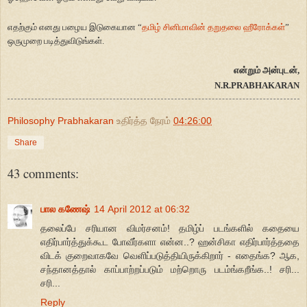
எதற்கும் எனது பழைய இடுகையான “
தமிழ் சினிமாவின் தறுதலை ஹீரோக்கள்
”
ஒருமுறை படித்துவிடுங்கள்.
என்றும் அன்புடன்,
N.R.PRABHAKARAN
Philosophy Prabhakaran
உதிர்த்த நேரம்
04:26:00
Share
43 comments:
பால கணேஷ்
14 April 2012 at 06:32
தலைப்பே சரியான விமர்சனம்! தமிழ்ப் படங்களில் கதையை
எதிர்பார்த்துக்கூட போவீர்களா என்ன..? ஹன்சிகா எதிர்பார்த்ததை
விடக் குறைவாகவே வெளிப்படுத்தியிருக்கிறார் - எதைங்க? ஆக,
சந்தானத்தால் காப்பாற்றப்படும் மற்றொரு படம்ங்கறீங்க..! சரி...
சரி...
Reply