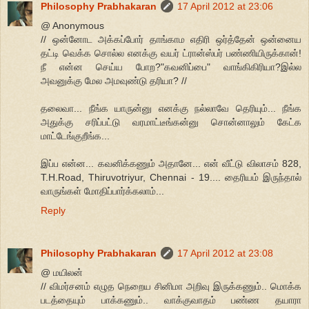
Philosophy Prabhakaran
17 April 2012 at 23:06
@ Anonymous
// ஒன்னோட அக்கப்போர் தாங்காம எதிரி ஒர்த்தேன் ஒன்னைய
தட்டி வெக்க சொல்ல எனக்கு வயர் ட்ரான்ஸ்பர் பண்ணியிருக்கான்!
நீ என்ன செய்ய போற?"கவனிப்பை" வாங்கிகிரியா?இல்ல
அவனுக்கு மேல அமவுண்டு தரியா? //
தலைவா... நீங்க யாருன்னு எனக்கு நல்லாவே தெரியும்... நீங்க
அதுக்கு சரிப்பட்டு வரமாட்டீங்கன்னு சொன்னாலும் கேட்க
மாட்டேங்குறீங்க...
இப்ப என்ன... கவனிக்கணும் அதானே... என் வீட்டு விலாசம் 828,
T.H.Road, Thiruvotriyur, Chennai - 19.... தைரியம் இருந்தால்
வாருங்கள் மோதிப்பார்க்கலாம்...
Reply
Philosophy Prabhakaran
17 April 2012 at 23:08
@ மயிலன்
// விமர்சனம் எழுத நெறைய சினிமா அறிவு இருக்கணும்.. மொக்க
படத்தையும் பாக்கணும்.. வாக்குவாதம் பண்ண தயாரா