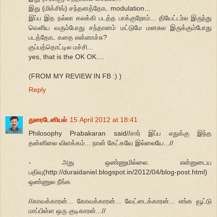
இது (மிக்சிங்) சந்தனத்தோட modulation...
இப்ப இத நல்லா கலக்கி படத்த பாக்குறோம்... தியேட்டர்ல இருந்து
வெளிய வரும்போது சந்தானம் மட்டுமே மனசுல இருக்கும்போது
படத்தோட கதை என்னாச்சு?
குப்பத்தொட்டில மச்சி...
yes, that is the OK OK....
(FROM MY REVIEW IN FB :) )
Reply
துரைடேனியல்
15 April 2012 at 18:41
Philosophy Prabakaran said//சார் இப்ப எதுக்கு இந்த
தன்னிலை விளக்கம்... நான் கேட்கவே இல்லையே...//
- அது ஒண்ணுமில்லை. என்னுடைய
பதிவு(http://duraidaniel.blogspot.in/2012/04/blog-post.html)
ஒண்ணுல நீங்க
//காவக்காரன்... கோவக்காரன்... வேட்டைக்காரன்... எங்க வூட்டு
மாப்பிள்ள ஒரு குடிகாரன்...//