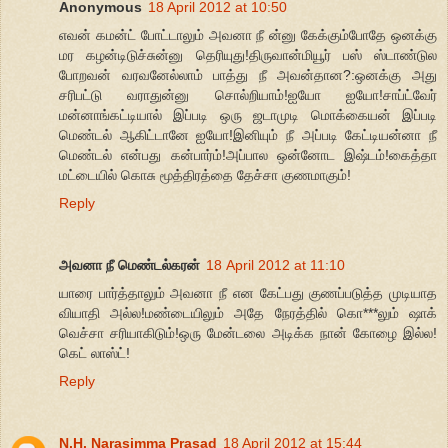
Anonymous
18 April 2012 at 10:50
எவன் கமன்ட் போட்டாலும் அவனா நீ ன்னு கேக்கும்போதே ஒனக்கு
மர கழன்டிடுச்சுன்னு தெரியுது!திருவான்மியூர் பஸ் ஸ்டாண்டுல
போறவன் வரவனேல்லாம் பாத்து நீ அவன்தான?:ஒனக்கு அது
சரிபட்டு வராதுன்னு சொல்றியாம்!ஐயோ ஐயோ!சாப்ட்வேர்
மன்னாங்கட்டியால் இப்படி ஒரு ஜடாமுடி மொக்கையன் இப்படி
மெண்டல் ஆகிட்டானே ஐயோ!இனியும் நீ அப்படி கேட்டியன்னா நீ
மெண்டல் என்பது கன்பார்ம்!அப்பால ஒன்னோட இஷ்டம்!கைத்தா
மட்டையில் கொசு மூத்திரத்தை தேச்சா குணமாகும்!
Reply
அவனா நீ மெண்டல்கரன்
18 April 2012 at 11:10
யாரை பார்த்தாலும் அவனா நீ என கேட்பது குணப்படுத்த முடியாத
வியாதி அல்ல!மண்டையிலும் அதே நேரத்தில் கொ***லும் ஷாக்
வெச்சா சரியாகிடும்!ஒரு மேன்டலை அடிக்க நான் கோழை இல்ல!
கெட் லாஸ்ட்!
Reply
N.H. Narasimma Prasad
18 April 2012 at 15:44