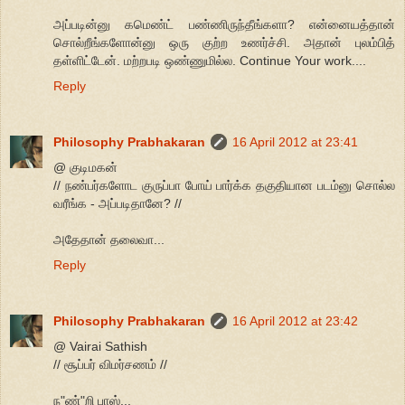
அப்படின்னு கமெண்ட் பண்ணிருந்தீங்களா? என்னையத்தான்
சொல்றீங்களோன்னு ஒரு குற்ற உணர்ச்சி. அதான் புலம்பித்
தள்ளிட்டேன். மற்றபடி ஒண்ணுமில்ல. Continue Your work....
Reply
Philosophy Prabhakaran
16 April 2012 at 23:41
@ குடிமகன்
// நண்பர்களோட குருப்பா போய் பார்க்க தகுதியான படம்னு சொல்ல
வரீங்க - அப்படிதானே? //
அதேதான் தலைவா...
Reply
Philosophy Prabhakaran
16 April 2012 at 23:42
@ Vairai Sathish
// சூப்பர் விமர்சணம் //
ந"ண்"றி பாஸ்...