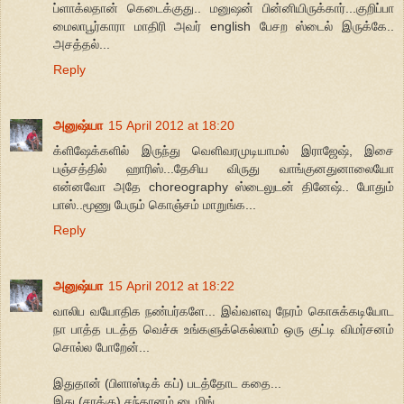
ப்ளாக்லதான் கெடைக்குது.. மனுஷன் பின்னியிருக்கார்...குறிப்பா
மைலாபூர்காரா மாதிரி அவர் english பேசற ஸ்டைல் இருக்கே..
அசத்தல்...
Reply
அனுஷ்யா
15 April 2012 at 18:20
க்ளிஷேக்களில் இருந்து வெளிவரமுடியாமல் இராஜேஷ், இசை
பஞ்சத்தில் ஹாரிஸ்...தேசிய விருது வாங்குனதுனாலையோ
என்னவோ அதே choreography ஸ்டைலுடன் தினேஷ்.. போதும்
பாஸ்..மூணு பேரும் கொஞ்சம் மாறுங்க...
Reply
அனுஷ்யா
15 April 2012 at 18:22
வாலிப வயோதிக நண்பர்களே... இவ்வளவு நேரம் கொசுக்கடியோட
நா பாத்த படத்த வெச்சு உங்களுக்கெல்லாம் ஒரு குட்டி விமர்சனம்
சொல்ல போறேன்...
இதுதான் (பிளாஸ்டிக் கப்) படத்தோட கதை...
இது (சரக்கு) சந்தானம் டைமிங்...