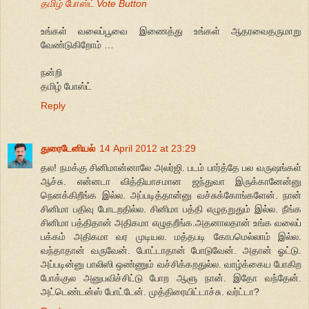
தமிழ் போஸ்ட் Vote Button
உங்கள் வலைப்பூவை இணைத்து உங்கள் ஆதரவைதருமாறு
வேண்டுகிறோம் …
நன்றி
தமிழ் போஸ்ட்
Reply
துரைடேனியல்
14 April 2012 at 23:29
தல! நமக்கு சினிமான்னாலே அலர்ஜி. படம் பார்த்தே பல வருஷங்கள்
ஆச்சு. என்னடா வித்தியாசமான ஜந்துவா இருக்கானேன்னு
நெனக்கிறீங்க இல்ல. அப்படித்தான்னு வச்சுக்கோங்களேன். நான்
சினிமா பதிவு போடறதில்ல. சினிமா பத்தி எழுதறுதும் இல்ல. நீங்க
சினிமா பத்திதான் அதிகமா எழுதறீங்க.அதனாலதான் உங்க வலைப்
பக்கம் அதிகமா வர முடியல. மத்தபடி கோபமெல்லாம் இல்ல.
வந்தாதான் வருவேன். போட்டாதான் போடுவேன். அதான் ஓட்டு.
அப்படின்னு பாலிஸி ஒண்ணும் வச்சிக்கறதுல்ல. வாழ்க்கைய போகிற
போக்குல அனுபவிச்சிட்டு போற ஆளு நான். இதோ வந்தேன்.
அட்டெண்டன்ஸ் போட்டேன். முத்திரையிட்டாச்சு. வர்ட்டா?