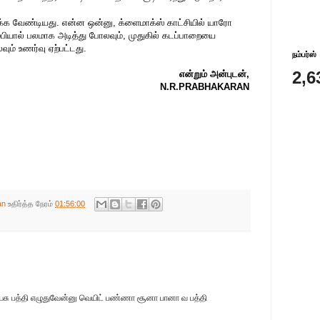
்க வேண்டியது. என்ன ஒன்னு, க்ளைமாக்ஸ் காட்சியில் யாரோ
ம்பியால் பலமாக அடித்து போலவும், முதுகில் கடப்பாறையை
ும் உணர்வு ஏற்பட்டது.
நம்பர்ஸ்
2,6
என்றும் அன்புடன்,
N.R.PRABHAKARAN
an
உதிர்த்த நேரம்
01:56:00
சு பத்தி எழுதுவேன்னு வெயிட் பண்ணா சூனா பானா வ பத்தி