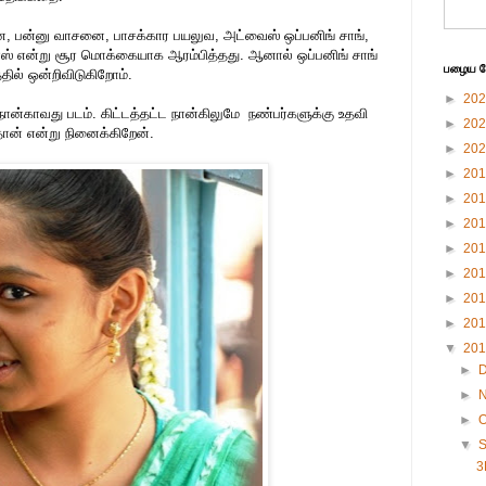
, பன்னு வாசனை, பாசக்கார பயலுவ, அட்வைஸ் ஒப்பனிங் சாங்,
ான்ஸ் என்று சூர மொக்கையாக ஆரம்பித்தது. ஆனால் ஒப்பனிங் சாங்
பழைய பே
தில் ஒன்றிவிடுகிறோம்.
►
20
ம் நான்காவது படம். கிட்டத்தட்ட நான்கிலுமே நண்பர்களுக்கு உதவி
►
20
் தான் என்று நினைக்கிறேன்.
►
20
►
20
►
20
►
20
►
20
►
20
►
20
►
20
▼
20
►
►
►
O
▼
3