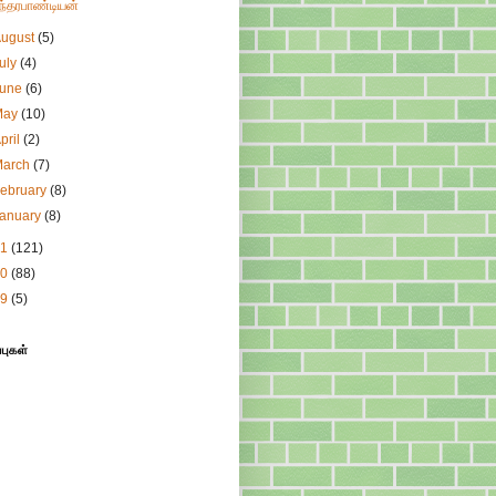
ுந்தரபாண்டியன்
August
(5)
uly
(4)
June
(6)
May
(10)
pril
(2)
March
(7)
ebruary
(8)
January
(8)
11
(121)
10
(88)
09
(5)
்புகள்