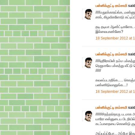
பன்னிக்குட்டி ராம்சாமி
said.
/////மதுரக்காரய்ங்க, மண
சாங், கிழவிகளோடு கட்டிப்பிட
தடி தடியா ஆண்ட்டிகளோட சி
இல்லையாண்ணே?
18 September 2012 at 
பன்னிக்குட்டி ராம்சாமி
said.
/////ஹீரோயின் நம்ம பக்க
நெஜமாவே பக்கத்து வீட்டு
//////
கவலப்படாதீங்க...... கொஞ்ச
பண்ணிடுவானுங்க....!
18 September 2012 at 
பன்னிக்குட்டி ராம்சாமி
said.
///////சிறந்ததொரு படமாக 
யாரோ என்னுடைய பிடறியில் 
கடப்பாறையை கொண்டு குத்திக
அய்யய்ய்யோ... அப்போ இதுவும