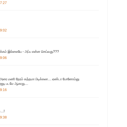
07:27
09:02
 பழக்கம் இல்லையே - அப்ப என்ன செய்வது???
09:06
அரை மணி நேரம் சுத்தமா பிடிக்கலா.... ஏண்டா போனோம்னு
்ரஜடி படமே ஆகாது....
09:16
...!
09:38