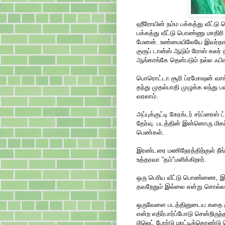
ஹீரோயின் நம்ம பக்கத்து வீட்
பக்கத்து வீட்டு பொண்ணு மாதிரி
மேனன். உண்மையிலேயே இவர்தான
குரூப் டான்ஸ் ஆடும் ரோஸ் கல
ஆங்காங்கே தென்படும் நல்ல ஃபி
பொரொட்டா சூரி ப்ரமோஷன் வாங்கி
தந்து முதல்பாதி முழுக்க லந்த
வரலாம்.
அப்புக்குட்டி கேரக்டர் சர்ப்ரைஸ
தேர்வு. படத்தின் இன்னொரு மிகப்ப
பெண்கள்.
இரண்டரை மணிநேரத்திற்குள் நீங்
உத்தரவா “தம்"மளிக்கிறார்.
ஒரு பெரிய வீட்டு பொண்ணை, இ
தவறேதும் இல்லை என்று சொல்லாம
ஒருவேளை படத்தினுடைய கதை முன
என்ற எதிர்பார்ப்போடு சென்றிருந்த
டூலெட் போர்டு மாட்டிக்கொண்டு ச