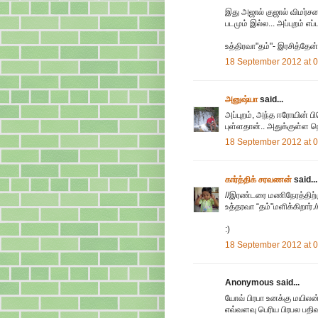
இது அஜால் குஜால் விமர்சன
படமும் இல்ல... அப்புறம் எப
உத்திரவா"தம்"- இரசித்தேன்..
18 September 2012 at 
அனுஷ்யா
said...
அப்புறம், அந்த ஈரோயின் ப
புள்ளதான்.. அதுக்குள்ள நெ
18 September 2012 at 
கார்த்திக் சரவணன்
said...
//இரண்டரை மணிநேரத்திற்கு
உத்தரவா “தம்"மளிக்கிறார்./
:)
18 September 2012 at 
Anonymous said...
யோவ் பிரபா உனக்கு மயிலன்
எவ்வளவு பெரிய பிரபல பதிவ