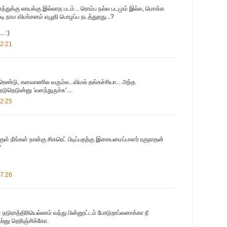
த்துக்கு லாயக்கு இல்லாத படம்... ரொம்ப நல்ல படமும் இல்ல, மொக்க
்படி நாம விமர்சனம் எழுதி பொழப்ப நடத்துறது...?
. :)
02:21
ிரெண்டு, களவாணில வரும்ல...விமல் தங்கச்சியா... அந்த
டுநெடுன்னு 'வளந்துருச்சு'....
02:25
ள் நீங்கள் நான்கு சிகரெட் பிடிப்பதற்கு இசையமைப்பாளர் ரகுநாதன்
/
07:26
 நடுராத்திரியெல்லாம் வந்து பின்னூட்டம் போடுறாப்லனாக்கா நீ
ர்னு தெரிஞ்சிக்கோ.