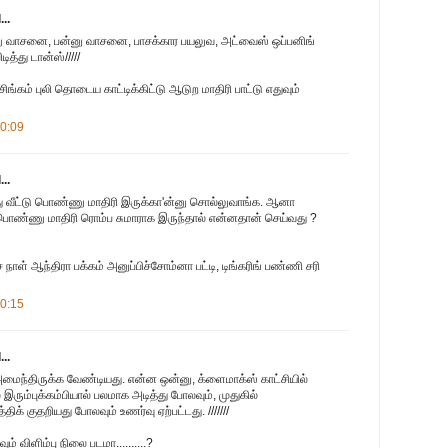
..
்ணு வாசனை, பன்னு வாசனை, பாசக்கார பயலுவ, அட்வைஸ் ஒப்பனிங்
ித்து டான்ஸ்/////
ங்கம் புலி தொடைய காட்டிக்கிட்டு ஆடுற மாதிரி பாட்டு எதுவும்
10:09
..
த்து வீட்டு பொண்ணு மாதிரி இருக்கா'ன்னு சொல்லுவாங்க. ஆனா
 பொண்ணு மாதிரி ரொம்ப சுமாராக இருந்தால் என்னதான் செய்வது ?
 நாள் ஆந்திரா பக்கம் அனுப்பிச்சோம்னா பட்டி, டிங்கரிங் பண்ணி சரி
10:15
..
அமைந்திருக்க வேண்டியது. என்ன ஒன்னு, க்ளைமாக்ஸ் காட்சியில்
இரும்புக்கம்பியால் பலமாக அடித்து போலவும், முதுகில்
் குதறியது போலவும் உணர்வு ஏற்பட்டது. ///////
் விளிம்பு நிலை படமா..........?