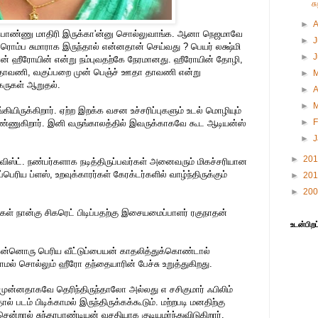
ச
►
டு பொண்ணு மாதிரி இருக்கா'ன்னு சொல்லுவாங்க. ஆனா நெஜமாவே
►
J
 ரொம்ப சுமாராக இருந்தால் என்னதான் செய்வது ? பெயர் லக்ஷ்மி
►
் ஹீரோயின் என்று நம்புவதற்கே நேரமானது. ஹீரோயின் தோழி,
ர் தாவணி, வகுப்பறை முன் பெஞ்ச் ஊதா தாவணி என்று
►
கருகள் ஆறுதல்.
►
A
►
யிருக்கிறார். ஏற்ற இறக்க வசன உச்சரிப்புகளும் உடல் மொழியும்
►
F
ு பண்ணுகிறார். இனி வருங்காலத்தில் இவருக்காகவே கூட ஆடியன்ஸ்
►
►
20
் ட்விஸ்ட். நண்பர்களாக நடித்திருப்பவர்கள் அனைவரும் மிகச்சரியான
ெரிய ப்ளஸ், உறவுக்காரர்கள் கேரக்டர்களில் வாழ்ந்திருக்கும்
►
20
►
20
கள் நான்கு சிகரெட் பிடிப்பதற்கு இசையமைப்பாளர் ரகுநாதன்
உடன்பிறப
ன்னொரு பெரிய வீட்டுப்பையன் காதலித்துக்கொண்டால்
ல் சொல்லும் ஹீரோ தந்தையாரின் பேச்சு உறுத்துகிறது.
்னதாகவே தெரிந்திருந்தாலோ அல்லது எ சசிகுமார் ஃபிலிம்
ால் படம் பிடிக்காமல் இருந்திருக்கக்கூடும். மற்றபடி மனதிற்கு
ென்றால் சுந்தரபாண்டியன் வசதியாக குடியமர்ந்துவிடுகிறார்.