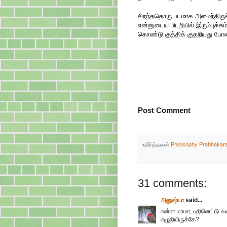
சிறந்ததொரு படமாக அமைந்திருக
என்னுடைய பிடறியில் இரும்புக்க
கொண்டு குத்திக் குதறியது போலவ
Post Comment
உதிர்த்தவன்
Philosophy Prabhakar
31 comments:
அனுஷ்யா
said...
என்ன மாமா, பதினெட்டு வய
எழுதியிருக்கே?