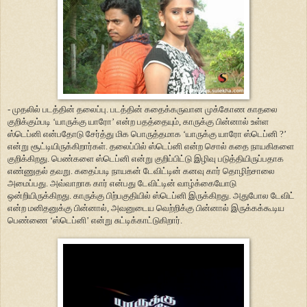
- முதலில் படத்தின் தலைப்பு. படத்தின் கதைக்கருவான முக்கோண காதலை
குறிக்கும்படி ‘யாருக்கு யாரோ’ என்ற பதத்தையும், காருக்கு பின்னால் உள்ள
ஸ்டெப்னி என்பதோடு சேர்த்து மிக பொருத்தமாக ‘யாருக்கு யாரோ ஸ்டெப்னி ?’
என்று சூட்டியிருக்கிறார்கள். தலைப்பில் ஸ்டெப்னி என்ற சொல் கதை நாயகிகளை
குறிக்கிறது. பெண்களை ஸ்டெப்னி என்று குறிப்பிட்டு இழிவு படுத்தியிருப்பதாக
எண்ணுதல் தவறு. கதைப்படி நாயகன் டேவிட்டின் கனவு கார் தொழிற்சாலை
அமைப்பது. அவ்வாறாக கார் என்பது டேவிட்டின் வாழ்க்கையோடு
ஒன்றியிருக்கிறது. காருக்கு பிற்பகுதியில் ஸ்டெப்னி இருக்கிறது. அதுபோல டேவிட்
என்ற மனிதனுக்கு பின்னால், அவனுடைய வெற்றிக்கு பின்னால் இருக்கக்கூடிய
பெண்ணை ‘ஸ்டெப்னி’ என்று சுட்டிக்காட்டுகிறார்.