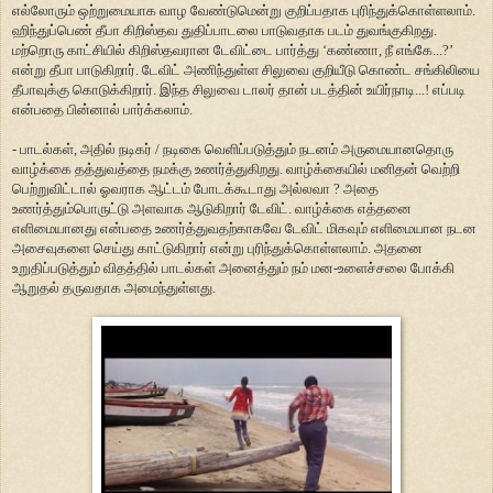
எல்லோரும் ஒற்றுமையாக வாழ வேண்டுமென்று குறிப்பதாக புரிந்துக்கொள்ளலாம்.
ஹிந்துப்பெண் தீபா கிறிஸ்தவ துதிப்பாடலை பாடுவதாக படம் துவங்குகிறது.
மற்றொரு காட்சியில் கிறிஸ்தவரான டேவிட்டை பார்த்து ‘கண்ணா, நீ எங்கே...?’
என்று தீபா பாடுகிறார். டேவிட் அணிந்துள்ள சிலுவை குறியீடு கொண்ட சங்கிலியை
தீபாவுக்கு கொடுக்கிறார். இந்த சிலுவை டாலர் தான் படத்தின் உயிர்நாடி...! எப்படி
என்பதை பின்னால் பார்க்கலாம்.
- பாடல்கள், அதில் நடிகர் / நடிகை வெளிப்படுத்தும் நடனம் அருமையானதொரு
வாழ்க்கை தத்துவத்தை நமக்கு உணர்த்துகிறது. வாழ்க்கையில் மனிதன் வெற்றி
பெற்றுவிட்டால் ஓவராக ஆட்டம் போடக்கூடாது அல்லவா ? அதை
உணர்த்தும்பொருட்டு அளவாக ஆடுகிறார் டேவிட். வாழ்க்கை எத்தனை
எளிமையானது என்பதை உணர்த்துவதற்காகவே டேவிட் மிகவும் எளிமையான நடன
அசைவுகளை செய்து காட்டுகிறார் என்று புரிந்துக்கொள்ளலாம். அதனை
உறுதிப்படுத்தும் விதத்தில் பாடல்கள் அனைத்தும் நம் மன-உளைச்சலை போக்கி
ஆறுதல் தருவதாக அமைந்துள்ளது.