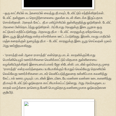
- ஒரு காட்சியில் கடற்கரையில் வைத்து தீபாவும், டேவிட்டும் சந்திக்கிறார்கள்.
டேவிட் தன்னுடைய தொழிற்சாலையை துவங்க கடன் கிடைக்க இருப்பதாக
சொல்கிறான். அதைக் கேட்ட தீபா மகிழ்ச்சியில் துள்ளிகுதித்து ஓடுகிறாள். டேவிட்
அவளை பின்தொடர்ந்து ஓடுகிறாள். அப்போது அவனுக்கு இடையூறாக ஒரு
கட்டுமரம் எதிர்ப்படுகிறது. அதாவது தீபா – டேவிட் காதலுக்கு ஏதோவொரு
இடையூறு இருக்கிறது என்ற எச்சரிக்கை ஊட்டப்படுகிறது. இரண்டாவது பாதியில்
மஞ்சு கதைக்குள் நுழைந்து தீபா – டேவிட் காதலுக்கு இடையூறு செய்வதன் மூலம்
அது ஊர்ஜிதமாகிறது.
- ‘ராசாத்தி என் ஆசை ராசாத்தி’ என்றொரு பாடல். காதலிக்கும்போது
பொங்கியெழும் உணர்ச்சிகளை வெளிக்காட்டும் விதமாக துள்ளிசையை
வழங்கியிருக்கிறார் இசையமைப்பாளர் ஜோ ஸ்டேன்லி. பாடலில் ஒவ்வொரு முறை
‘ராசாத்தி’ என்ற வார்த்தையை உபயோகிக்கும் போதும் வெவ்வேறு தொனியில்
வெவ்வேறு உணர்ச்சிகளை பாடகர் வெளிப்படுத்துவதை உன்னிப்பாக கவனித்து
கேட்டால் உணர முடியும். பாடலின் இடையிடையே வண்ண வண்ண உடைகளணிந்து
தீபாவும் டேவிட்டும் ஓடுவதாக காட்சியாக்கப்பட்டுள்ளது. அது அவர்களுடைய
காதல் வாழ்க்கை நாளொரு மேனி பொழுதொரு வண்ணமுமாக ஓடுவதற்கான
குறியீடு.