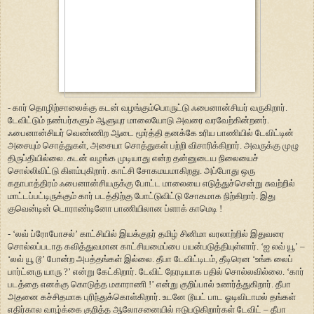
- கார் தொழிற்சாலைக்கு கடன் வழங்கும்பொருட்டு ஃபைனான்சியர் வருகிறார்.
டேவிட்டும் நண்பர்களும் ஆளுயுர மாலையோடு அவரை வரவேற்கின்றனர்.
ஃபைனான்சியர் வெண்ணிற ஆடை மூர்த்தி தனக்கே உரிய பாணியில் டேவிட்டின்
அசையும் சொத்துகள், அசையா சொத்துகள் பற்றி விசாரிக்கிறார். அவருக்கு முழு
திருப்தியில்லை. கடன் வழங்க முடியாது என்ற தன்னுடைய நிலையைச்
சொல்லிவிட்டு கிளம்புகிறார். காட்சி சோகமயமாகிறது. அப்போது ஒரு
கதாபாத்திரம் ஃபைனான்சியருக்கு போட்ட மாலையை எடுத்துச்சென்று சுவற்றில்
மாட்டப்பட்டிருக்கும் கார் படத்திற்கு போட்டுவிட்டு சோகமாக நிற்கிறார். இது
குவென்டின் டொராண்டினோ பாணியிலான ப்ளாக் காமெடி !
- ‘லவ் ப்ரோபோசல்’ காட்சியில் இயக்குநர் தமிழ் சினிமா வரலாற்றில் இதுவரை
சொல்லப்படாத கவித்துவமான காட்சியமைப்பை பயன்படுத்தியுள்ளார். ‘ஐ லவ் யூ’ –
‘லவ் யூ டூ’ போன்ற அபத்தங்கள் இல்லை. தீபா டேவிட்டிடம், தீடிரென ‘உங்க லைப்
பார்ட்னரு யாரு ?’ என்று கேட்கிறார். டேவிட் நேரடியாக பதில் சொல்லவில்லை. ‘கார்
படத்தை எனக்கு கொடுத்த மகாராணி !’ என்று குறிப்பால் உணர்த்துகிறார். தீபா
அதனை கச்சிதமாக புரிந்துக்கொள்கிறார். உடனே டூயட் பாட ஓடிவிடாமல் தங்கள்
எதிர்கால வாழ்க்கை குறித்த ஆலோசனையில் ஈடுபடுகிறார்கள் டேவிட் – தீபா