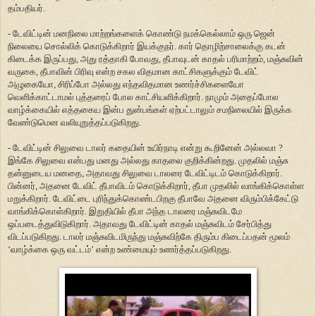
தம்பதியர்.
- டேவிட்டின் மனநிலை மாற்றங்களைக் கொண்டு நமக்கெல்லாம் ஒரு ஜென்
நிலையை சொல்லிக் கொடுக்கிறார் இயக்குநர். கார் தொழிற்சாலைக்கு கடன்
கிடைக்க இருப்பது, அது ரத்தாகி போவது, தீபாவுடன் காதல் பரிமாற்றம், மஞ்சுவின்
வருகை, தீபாவின் பிரிவு என்ற சகல விதமான காட்சிகளுக்கும் டேவிட்
அழுகையோ, சிரிப்போ அல்லது எந்தவிதமான உணர்ச்சிகளையோ
வெளிக்காட்டாமல் புத்தரைப் போல காட்சியளிக்கிறார். நாமும் அதைப்போல
வாழ்க்கையில் எத்தகைய இன்ப துன்பங்கள் ஏற்பட்டாலும் சமநிலையில் இருக்க
வேண்டுமென வலியுறுத்தப்படுகிறது.
- டேவிட்டின் சிலுவை டாலர் கதையின் உயிர்நாடி என்று கூறினேன் அல்லவா ?
இங்கே சிலுவை என்பது மனது அல்லது காதலை குறிக்கின்றது. முதலில் மஞ்சு
தன்னுடைய மனதை, அதாவது சிலுவை டாலரை டேவிட்டிடம் கொடுக்கிறார்.
பின்னர், அதனை டேவிட் தீபாவிடம் கொடுக்கிறார், தீபா முதலில் வாங்கிக்கொள்ள
மறுக்கிறார். டேவிட்டை புரிந்துக்கொண்டபிறகு தீபாவே அதனை விரும்பிக்கேட்டு
வாங்கிக்கொள்கிறார். இறுதியில் தீபா அந்த டாலரை மஞ்சுவிடமே
ஒப்படைத்துவிடுகிறார். அதாவது டேவிட்டின் காதல் மஞ்சுவிடம் சேர்பித்து
விடப்படுகிறது. டாலர் மஞ்சுவிடமிருந்து மஞ்சுவிற்கே திரும்ப கிடைப்பதன் மூலம்
‘வாழ்க்கை ஒரு வட்டம்’ என்ற உண்மையும் உணர்த்தப்படுகிறது.