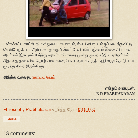
- உச்சக்கட்ட காட்சி. தீபா சிலுவை டாலரையும், ஸ்டெப்னியையும் ஒப்படைத்துவிட்டு
வெளியேறுகிறார். சிறிய ஊடலுக்கு பின்னர் டேவிட்டும் மஞ்சுவும் இணைகிறார்கள்.
அவர்கள் இருவரும் சேர்ந்து ஹுண்டாய் காரை மூன்று முறை சுற்றி வருகிறார்கள்.
அதாவது தங்களின் தொழிலான காரையே கடவுளாக கருதி சுற்றி வருவதோடு படம்
முடிந்து திரை இருள்கிறது.
அடுத்து வருவது:
கோவை நேரம்
என்றும் அன்புடன்,
N.R.PRABHAKARAN
Philosophy Prabhakaran
உதிர்த்த நேரம்
03:50:00
Share
18 comments: