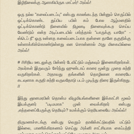
இழிநிலைக்கு ஆளாகியிருக மாட்டீர்! அவ்வ்!
ஒரு நல்ல "கலைப்படைப்பு" என்பது காலங்கடந்த பின்னும் செருப்பில்
ஒட்டிக்கொண்ட துப்பிய பபிள் கம் போல ஆழ்மனதில்
ஒட்டிக்கொண்டு நினைவில் நிழலாடி நினைவுக்கூற செய்ய
வேண்டும் என்ற அடிப்படையில் பார்த்தால் "யாருக்கு யாரோ" -
ஸ்டெப் நீ" ஒரு உன்னத கலைப்படைப்பாக தன்னை தானே தகுதிக்கு
உள்ளாக்கிக்கொண்டுள்ளது என சொன்னால் அது மிகையில்லை
அவ்வ்!
# //சிறிய ஊடலுக்கு பின்னர் டேவிட்டும் மஞ்சுவும் இணைகிறார்கள்.
அவர்கள் இருவரும் சேர்ந்து ஹுண்டாய் காரை மூன்று முறை சுற்றி
வருகிறார்கள். அதாவது தங்களின் தொழிலான காரையே
கடவுளாக கருதி சுற்றி வருவதோடு படம் முடிந்து திரை இருள்கிறது.
//
இந்து ஞானமரபின் தொன்ம விழுமியங்களினை இக்காட்சி மூலம்
இயக்குனர் "படிமமாக" முன் வைக்கிறார் என்பது
,எத்தனைப்பேருக்கு தெரியும்? உமக்க்கும் தெரியலையே அவ்வ்வ்!
திருமணச்சடங்கு என்பது வெறும் தாலிக்கட்டுவதில் மட்டும்
இல்லை, பாணிக்கிரகணம் செய்து அக்னி சாட்சியாக கைப்பற்றி