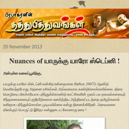
20 November 2013
Nuances of யாருக்கு யாரோ ஸ்டெப்னி !
அன்புள்ள வலைப்பூவிற்கு,
யாருக்கு யாரோ ஸ்டெப்னி என்கிற உன்னதமான சினிமா 2007ம் ஆண்டு
வெளிவந்தபோது அதனை ரசிகர்கள் அவ்வளவாக கண்டுகொள்ளவில்லை. திரை
மொழியை மிகச்சரியாக புரிந்துக்கொண்டு காட்சிகளின் மூலம் பல தகவல்களையும்
சிந்தனைகளையும் குறியீடுகளாக உணர்த்திய அத்திரைப்படத்தை தமிழர்களால்
எளிதாக புரிந்துக்கொள்ள முடியவில்லை என்று நினைக்கிறேன். அவைகளை
விளக்கும் பொருட்டு இதோ என்னுடைய கோனாரு உரை !