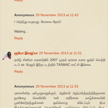
Reply
Anonymous
20 November 2013 at 11:43
/ அடுத்து வருவது: கோவை நேரம்/
Waiting...
Reply
சூரியா இராஜப்பா
20 November 2013 at 11:51
தமிழ் சினிமா வரலாற்றில் 2007 முதல் நாளை வரை ஓடும் வெற்றி
படம் sir. மேலும் இந்த படத்தில் TASMAC காட்சி இல்லை.
Reply
Anonymous
20 November 2013 at 11:53
புளகாங்கித புன்முறுவலுக்கும், ஆதிசார் ஆத்மார்த்தத்திற்குமான
நூலிழை வெளியில் 'என் எதிர்கால வாழ்க்கையின்
முன்னேற்றத்துக்கான ஒவ்வொரு ஸ்டெப்பும் நீயா
இருக்கணும்னுதான் நெனச்சேன். ஒவ்வொரு ஸ்டெப்பும் நீயா,