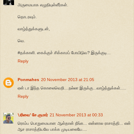
அருமையாக எழுதியுள்ளீர்கள்.
தொடரவும்.
வாழ்த்துக்களுடன்,
வெ.
#தக்காளி. கைக்குச் சிக்காமப் போயிடுவ? இருக்குடி...
Reply
Ponmahes
20 November 2013 at 21:05
ஏன் டா இந்த கொலைவெறி....நல்லா இருக்கு...வாழ்த்துக்கள்.....
Reply
'பரிவை' சே.குமார்
21 November 2013 at 00:33
ரொம்ப பொறுமையான ஆள்தான் நீங்க... என்னால ராசாத்தி... என்
ஆச ராசாத்தியவே பாக்க முடியலையே....