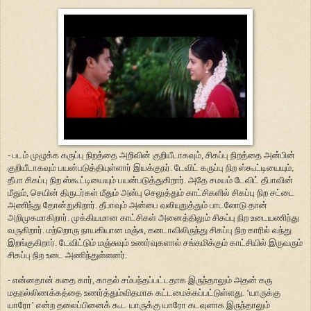
- படம் முழுக்க கருப்பு நிறத்தை அறிவின் குறியீடாகவும், சிகப்பு நிறத்தை அன்பின்
குறியீடாகவும் பயன்படுத்தியுள்ளார் இயக்குநர். டேவிட் கருப்பு நிற ஸ்கூட்டியையும்,
தீபா சிகப்பு நிற ஸ்கூட்டியையும் பயன்படுத்துகிறார். அதே சமயம் டேவிட் தீபாவின்
மீதும், செயின் திருடர்கள் மீதும் அன்பு செலுத்தும் காட்சிகளில் சிகப்பு நிற சட்டை
அணிந்து தோன்றுகிறார். தீபாவும் அன்பை வலியுறுத்தும் பாடலோடு தான்
அறிமுகமாகிறார். முக்கியமான காட்சிகள் அனைத்திலும் சிகப்பு நிற உடையணிந்து
வருகிறார். மற்றொரு நாயகியான மஞ்சு, கனடாவிலிருந்து சிகப்பு நிற காரில் வந்து
இறங்குகிறார். டேவிட்டும் மஞ்சுவும் உணர்வுகளால் சங்கமிக்கும் காட்சியில் இருவரும்
சிகப்பு நிற உடை அணிந்துள்ளனர்.
- என்னதான் கதை கார், காதல் சம்பந்தப்பட்டதாக இருந்தாலும் அதன் கரு
மதநல்லிணக்கத்தை உணர்த்தும்விதமாக கட்டமைக்கப்பட்டுள்ளது. ‘யாருக்கு
யாரோ’ என்ற தலைப்பினைக் கூட யாருக்கு யாரோ கடவுளாக இருந்தாலும்