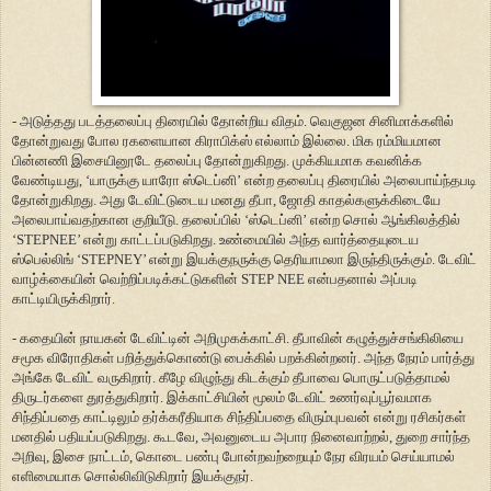
- அடுத்தது படத்தலைப்பு திரையில் தோன்றிய விதம். வெகுஜன சினிமாக்களில்
தோன்றுவது போல ரகளையான கிராபிக்ஸ் எல்லாம் இல்லை. மிக ரம்மியமான
பின்னணி இசையினூடே தலைப்பு தோன்றுகிறது. முக்கியமாக கவனிக்க
வேண்டியது, ‘யாருக்கு யாரோ ஸ்டெப்னி’ என்ற தலைப்பு திரையில் அலைபாய்ந்தபடி
தோன்றுகிறது. அது டேவிட்டுடைய மனது தீபா, ஜோதி காதல்களுக்கிடையே
அலைபாய்வதற்கான குறியீடு. தலைப்பில் ‘ஸ்டெப்னி’ என்ற சொல் ஆங்கிலத்தில்
‘STEPNEE’ என்று காட்டப்படுகிறது. உண்மையில் அந்த வார்த்தையுடைய
ஸ்பெல்லிங் ‘STEPNEY’ என்று இயக்குநருக்கு தெரியாமலா இருந்திருக்கும். டேவிட்
வாழ்க்கையின் வெற்றிப்படிக்கட்டுகளின் STEP NEE என்பதனால் அப்படி
காட்டியிருக்கிறார்.
- கதையின் நாயகன் டேவிட்டின் அறிமுகக்காட்சி. தீபாவின் கழுத்துச்சங்கிலியை
சமூக விரோதிகள் பறித்துக்கொண்டு பைக்கில் பறக்கின்றனர். அந்த நேரம் பார்த்து
அங்கே டேவிட் வருகிறார். கீழே விழுந்து கிடக்கும் தீபாவை பொருட்படுத்தாமல்
திருடர்களை துரத்துகிறார். இக்காட்சியின் மூலம் டேவிட் உணர்வுப்பூர்வமாக
சிந்திப்பதை காட்டிலும் தர்க்கரீதியாக சிந்திப்பதை விரும்புபவன் என்று ரசிகர்கள்
மனதில் பதியப்படுகிறது. கூடவே, அவனுடைய அபார நினைவாற்றல், துறை சார்ந்த
அறிவு, இசை நாட்டம், கொடை பண்பு போன்றவற்றையும் நேர விரயம் செய்யாமல்
எளிமையாக சொல்லிவிடுகிறார் இயக்குநர்.