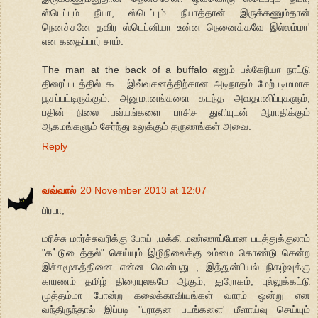
ஸ்டெப்பும் நீயா, ஸ்டெப்பும் நீயாத்தான் இருக்கணும்தான்
நெனச்சனே தவிர ஸ்டெப்னியா உன்ன நெனைக்கவே இல்லம்மா'
என கதைப்பார் சாம்.
The man at the back of a buffalo எனும் பல்கேரியா நாட்டு
திரைப்படத்தில் கூட இவ்வசனத்திற்கான அடிநாதம் மேற்படிமமாக
பூசப்பட்டிருக்கும். அனுமானங்களை கடந்த அவதானிப்புகளும்,
பதின் நிலை பவ்யங்களை பாசிச துளியுடன் ஆராதிக்கும்
ஆகமங்களும் சேர்ந்து உலுக்கும் தருணங்கள் அவை.
Reply
வவ்வால்
20 November 2013 at 12:07
பிரபா,
மரிச்சு மார்ச்சுவரிக்கு போய் ,மக்கி மண்ணாப்போன படத்துக்குலாம்
"கட்டுடைத்தல்" செய்யும் இழிநிலைக்கு உம்மை கொண்டு சென்ற
இச்சமூகத்தினை என்ன வென்பது , இத்துன்பியல் நிகழ்வுக்கு
காரணம் தமிழ் திரையுலகமே ஆகும், துரோகம், புல்லுக்கட்டு
முத்தம்மா போன்ற கலைக்காவியங்கள் வாரம் ஒன்று என
வந்திருந்தால் இப்படி "புராதன படங்களை' மீளாய்வு செய்யும்