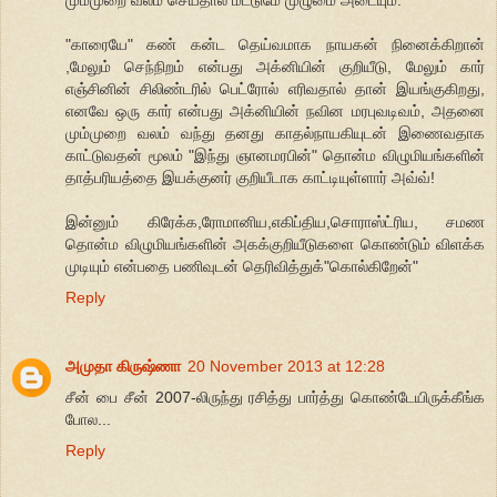
மும்முறை வலம் செய்தால் மட்டுமே முழுமை அடையும்.
"காரையே" கண் கன்ட தெய்வமாக நாயகன் நினைக்கிறான்
,மேலும் செந்நிறம் என்பது அக்னியின் குறியீடு, மேலும் கார்
எஞ்சினின் சிலிண்டரில் பெட்ரோல் எரிவதால் தான் இயங்குகிறது,
எனவே ஒரு கார் என்பது அக்னியின் நவின மரபுவடிவம், அதனை
மும்முறை வலம் வந்து தனது காதல்நாயகியுடன் இணைவதாக
காட்டுவதன் மூலம் "இந்து ஞானமரபின்" தொன்ம விழுமியங்களின்
தாத்பரியத்தை இயக்குனர் குறியீடாக காட்டியுள்ளார் அவ்வ்!
இன்னும் கிரேக்க,ரோமானிய,எகிப்திய,சொராஸ்ட்ரிய, சமண
தொன்ம விழுமியங்களின் அகக்குறியீடுகளை கொண்டும் விளக்க
முடியும் என்பதை பணிவுடன் தெரிவித்துக்"கொல்கிறேன்"
Reply
அமுதா கிருஷ்ணா
20 November 2013 at 12:28
சீன் பை சீன் 2007-லிருந்து ரசித்து பார்த்து கொண்டேயிருக்கீங்க
போல...
Reply