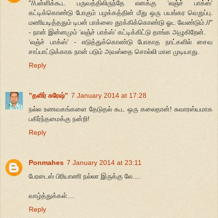
"//பள்ளிக்கூட பருவத்திலிருந்தே எனக்கு ‘லஞ்ச் பாக்ஸ்’
கட்டிக்கொண்டு போகும் பழக்கத்தின் மீது ஒரு பயங்கர வெறுப்பு.
மணியடித்ததும் டிபன் பாக்ஸை தூக்கிக்கொண்டு ஓட வேண்டும்.//"
- நான் இன்னமும் ‘லஞ்ச் பாக்ஸ்’ கட்டிக்கிட்டு தாங்க அழுகிறேன்.
‘லஞ்ச் பாக்ஸ்’ - எடுத்துக்கொண்டு போகாத நாட்களில் சைவ
சாப்பாட்டுக்காக நான் படும் அவஸ்தை சொல்லி மாள முடியாது.
Reply
”தளிர் சுரேஷ்”
7 January 2014 at 17:28
நல்ல உணவகங்களை தேடுதல் கூட ஒரு கலைதான்! சுவாரஸ்யமாக
பகிர்ந்தமைக்கு நன்றி!
Reply
Ponmahes
7 January 2014 at 23:11
பேரடைஸ் பிரியாணி நல்லா இருக்கு லே....
வாழ்த்துக்கள்....
Reply