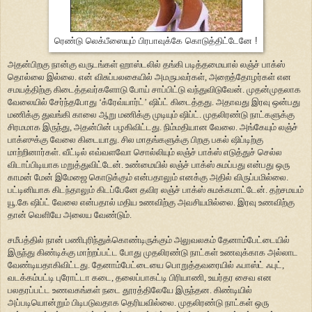
ரெண்டு லெக்பீஸையும் பிரபாவுக்கே கொடுத்திட்டேனே !
அதன்பிறகு நான்கு வருடங்கள் ஹாஸ்டலில் தங்கி படித்தமையால் லஞ்ச் பாக்ஸ்
தொல்லை இல்லை. என் விசுப்பலகையில் அமருபவர்கள், அறைத்தோழர்கள் என
சமயத்திற்கு கிடைத்தவர்களோடு போய் சாப்பிட்டு வந்துவிடுவேன். முதன்முதலாக
வேலையில் சேர்ந்தபோது ‘க்ரேவ்யார்ட்’ ஷிப்ட் கிடைத்தது. அதாவது இரவு ஒன்பது
மணிக்கு துவங்கி காலை ஆறு மணிக்கு முடியும் ஷிப்ட். முதலிரண்டு நாட்களுக்கு
சிரமமாக இருந்து, அதன்பின் பழகிவிட்டது. நிம்மதியான வேலை. அங்கேயும் லஞ்ச்
பாக்ஸுக்கு வேலை கிடையாது. சில மாதங்களுக்கு பிறகு பகல் ஷிப்டிற்கு
மாற்றினார்கள். வீட்டில் எவ்வளவோ சொல்லியும் லஞ்ச் பாக்ஸ் எடுத்துச் செல்ல
விடாப்பிடியாக மறுத்துவிட்டேன். உண்மையில் லஞ்ச் பாக்ஸ் சுமப்பது என்பது ஒரு
காமன் மேன் இமேஜை கொடுக்கும் என்பதாலும் எனக்கு அதில் விருப்பமில்லை.
பட்டினியாக கிடந்தாலும் கிடப்பேனே தவிர லஞ்ச் பாக்ஸ் சுமக்கமாட்டேன். தற்சமயம்
யூ.கே ஷிப்ட் வேலை என்பதால் மதிய உணவிற்கு அவசியமில்லை. இரவு உணவிற்கு
தான் வெளியே அலைய வேண்டும்.
சமீபத்தில் நான் பணிபுரிந்துக்கொண்டிருக்கும் அலுவலகம் தேனாம்பேட்டையில்
இருந்து கிண்டிக்கு மாற்றப்பட்ட போது முதலிரண்டு நாட்கள் உணவுக்காக அல்லாட
வேண்டியதாகிவிட்டது. தேனாம்பேட்டையை பொறுத்தவரையில் ஃபாஸ்ட் ஃபுட்,
வடக்கம்பட்டி புரோட்டா கடை, தலைப்பாகட்டி பிரியாணி, உயர்தர சைவ என
பலதரப்பட்ட உணவகங்கள் நடை தூரத்திலேயே இருந்தன. கிண்டியில்
அப்படியொன்றும் பிடிபடுவதாக தெரியவில்லை. முதலிரண்டு நாட்கள் ஒரு