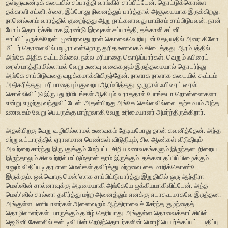
தள்ளுவண்டிக் கடையில் சப்பாத்தி வாங்கிச் சாப்பிட்டேன். தொட்டுக்கொள்ள
தக்காளி சட்னி. ச்சை, இப்போது நினைத்துப் பார்த்தால் அசூயையாக இருக்கிறது.
நானெல்லாம் வாரத்தில் குறைந்தது ஆறு நாட்களாவது மாமிசம் சாப்பிடுபவன். நான்
போய் தொடர்ச்சியாக இரண்டு இரவுகள் சப்பாத்தி, தக்காளி சட்னி
சாப்பிட்டிருக்கிறேன். மூன்றாவது நாள் கொலைவெறியுடன் தேடியதில் அரை கிலோ
மீட்டர் தொலைவில் மயூரா என்றொரு துரித உணவகம் கிடைத்தது. ஆரம்பத்தில்
அங்கே அதிக கூட்டமில்லை. நல்ல மரியாதை கொடுப்பார்கள். வெறும் ஃபிரைட்
ரைஸ் மாத்திரமில்லாமல் வேறு உணவு வகைகளும் இருந்தமையால் தொடர்ந்து
அங்கே சாப்பிடுவதை வழக்கமாக்கியிருந்தேன். நாளாக நாளாக கடையில் கூட்டம்
அதிகரித்தது. மரியாதையும் குறைய ஆரம்பித்தது. ஒருநாள் ஃபிரைட் ரைஸ்
சொல்லிவிட்டு இருபது நிமிடங்கள் ஆகியும் வராததால் போங்கடா நொன்னைகளா
என்று எழுந்து வந்துவிட்டேன். அதன்பிறகு அங்கே செல்லவில்லை. தற்சமயம் அந்த
உணவகம் வேறு பெயருக்கு மாற்றலாகி வேறு உரிமையாளர் அமர்ந்திருக்கிறார்.
அதன்பிறகு வேறு வழியில்லாமல் உணவகம் தேடியபோது தான் கவனித்தேன். அந்த
சுற்றுவட்டாரத்தில் ஏராளமான பெண்கள் விடுதியும், சில ஆண்கள் விடுதியும்
அவற்றை சார்ந்து இருபதுக்கும் மேற்பட்ட சிறிய உணவகங்களும் இருந்தன. நிறைய
இருந்தாலும் சிலவற்றில் மட்டும்தான் தரம் இருக்கும். தக்கன தப்பிப்பிழைக்கும்
எனும் விதிப்படி தரமான மெஸ்கள் தவிர்த்து மற்றவை கை மாறிக்கொண்டே
இருக்கும். ஒவ்வொரு மெஸ்’ஸாக சாப்பிட்டு பார்த்து இறுதியில் ஒரு ஆந்திரா
மெஸ்ஸின் சால்னாவுக்கு அடிமையாகி அங்கேயே ஐக்கியமாகிவிட்டேன். அந்த
மெஸ்’ஸில் சால்னா தவிர்த்து மற்ற அனைத்தும் எனக்கு எடாகூடமாகவே இருந்தன.
அங்குள்ள பணியாளர்கள் அனைவரும் ஆந்திராவைச் சேர்ந்த குழந்தைத்
தொழிலாளர்கள். யாருக்கும் தமிழ் தெரியாது. அங்குள்ள தொலைக்காட்சியில்
ஜெமினி சேனலில் சன் டிவியின் நெடுந்தொடர்களின் மொழிபெயர்க்கப்பட்ட பதிப்பு