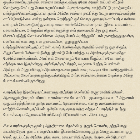
ஓடிக்கொண்டிருக்கும். சால்னா ஊத்துவதற்கு ஏதோ அவன் அப்பன் வீட்டுச்
சொத்தை கேட்டது போல சதாய்ப்பான். அரைக்கரண்டி ஊற்றிவிட்டு முகத்தையே
பார்த்துக்கொண்டிருப்பான். நான் அங்கே சால்னா தவிர்த்து வேறு எதையும் ஊற்றிச்
சாப்பிடுவதில்லை என்று நன்றாக தெரிந்தும் ஒவ்வொரு முறையும் சாம்பார் வாளியை
என் முன் கொண்டுவந்து காட்டி வசை வாங்கிக்கொள்வார்கள். இவை எல்லாம் கூட
பரவாயில்லை. அங்குள்ள சிறுவர்களுக்கு என் தலைமயிர் மீது ஒரு கண்.
மிகைப்படுத்தி சொல்லவில்லை. அங்கு போய் அமர்ந்துவிட்டால் குறைந்தது நான்கு
பணியாளர்களாவது என் தலைமயிரை குறுகுறுவென
பார்த்துக்கொண்டிருப்பார்கள். வாஷ் பேஸினுக்கு அருகில் சென்று ஒரு சிலுப்பு
சிலுப்பினால் பின்னால் நின்று இரண்டு பேர் பார்த்தபடி அவர்களுக்குள் ஏதோ
பேசிக்கொள்வார்கள். அவர்கள் அனைவரும் கே’யாக இருப்பார்களோ என்று
சந்தேகமாக இருக்கிறது. அங்கிருக்கும் நேரம், அழகாக பிறந்த பெண்கள்
அன்றாடம் அனுபவிக்கும் அவஸ்தைகளை நான் உணரக்கூடிய சில மணித்துளிகள்.
அவ்வளவு அவஸ்தைகளுக்கு மத்தியிலும் அந்த சால்னாவுக்காக அடிக்கடி அங்கு
போக வேண்டியிருக்கிறது.
வாரத்திற்கு இரண்டு நாட்களாவது ஆந்திரா மெஸ்ஸில் ஆஜாராகிவிடுவேன்.
ஆனாலும் தினமும் பரோட்டா சால்னாவையே சாப்பிட முடியாதல்லவா...? அதனால்
ஒரு மாற்றத்திற்காக துரித உணவகம், தோசைக்கடை எனது உணவகங்களை
மாற்றிக் கொண்டிருப்பேன். ஒரேயொரு குறை அந்த சுற்றுவட்டாரத்தில் நடந்து
போகக்கூடிய தொலைவில் எங்கேயும் பிரியாணி கடை கிடையாது.
சில வாரங்களுக்கு முன்பு ஆந்திராவை நோக்கி நடந்துக் கொண்டிருந்தபோது
கவனித்தேன். தனம் என்ற பெயரில் இயங்கிக்கொண்டிருந்த வெகு சுமாரான ஒரு
மெஸ் மூடப்பட்டு அங்கே புதிய கடை உதயமாகியிருந்தது. பேரடைஸ் பிரியாணி