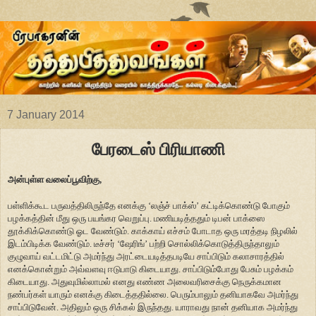
7 January 2014
பேரடைஸ் பிரியாணி
அன்புள்ள வலைப்பூவிற்கு,
பள்ளிக்கூட பருவத்திலிருந்தே எனக்கு ‘லஞ்ச் பாக்ஸ்’ கட்டிக்கொண்டு போகும்
பழக்கத்தின் மீது ஒரு பயங்கர வெறுப்பு. மணியடித்ததும் டிபன் பாக்ஸை
தூக்கிக்கொண்டு ஓட வேண்டும். காக்காய் எச்சம் போடாத ஒரு மரத்தடி நிழலில்
இடம்பிடிக்க வேண்டும். டீச்சர் ‘ஷேரிங்’ பற்றி சொல்லிக்கொடுத்திருந்தாலும்
குழுவாய் வட்டமிட்டு அமர்ந்து அரட்டையடித்தபடியே சாப்பிடும் கலாசாரத்தில்
எனக்கொன்றும் அவ்வளவு ஈடுபாடு கிடையாது. சாப்பிடும்போது பேசும் பழக்கம்
கிடையாது. அதுவுமில்லாமல் எனது எண்ண அலைவரிசைக்கு நெருக்கமான
நண்பர்கள் யாரும் எனக்கு கிடைத்ததில்லை. பெரும்பாலும் தனியாகவே அமர்ந்து
சாப்பிடுவேன். அதிலும் ஒரு சிக்கல் இருந்தது. யாராவது நான் தனியாக அமர்ந்து