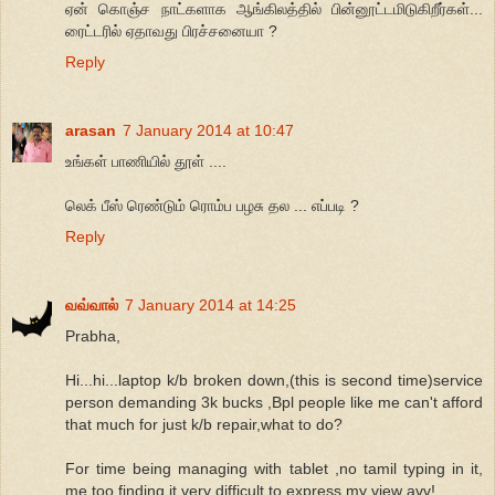
ஏன் கொஞ்ச நாட்களாக ஆங்கிலத்தில் பின்னூட்டமிடுகிறீர்கள்...
ரைட்டரில் ஏதாவது பிரச்சனையா ?
Reply
arasan
7 January 2014 at 10:47
உங்கள் பாணியில் தூள் ....
லெக் பீஸ் ரெண்டும் ரொம்ப பழசு தல ... எப்படி ?
Reply
வவ்வால்
7 January 2014 at 14:25
Prabha,
Hi...hi...laptop k/b broken down,(this is second time)service
person demanding 3k bucks ,Bpl people like me can't afford
that much for just k/b repair,what to do?
For time being managing with tablet ,no tamil typing in it,
me too finding it very difficult to express my view avv!