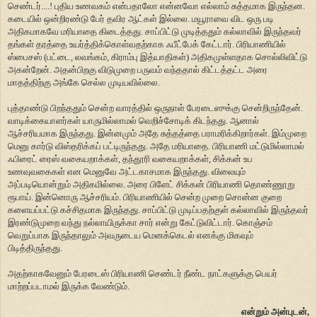
செண்டர்....! புதிய உணவகம் என்பதாலோ என்னவோ எல்லாம் சுத்தமாக இருந்தன.
கடையில் ஒன்றிரண்டு பேர் தவிர ஆட்கள் இல்லை. மயூராவை விட ஒரு படி
அதிகமாகவே மரியாதை கிடைத்தது. சாப்பிட்டு முடித்ததும் கல்லாவில் இருந்தவர்
தங்கள் தரத்தை உயர்த்திக்கொள்வதற்காக ஃபீட்பேக் கேட்டார். பிரியாணியில்
ஸ்பைசஸ் (பட்டை, லவங்கம், கிராம்பு இத்யாதிகள்) அதிகமுள்ளதாக சொல்லிவிட்டு
அகன்றேன். அதன்பிறகு விடுமுறை பருவம் வந்ததால் கிட்டத்தட்ட அரை
மாதத்திற்கு அங்கே செல்ல முடியவில்லை.
புத்தாண்டு பிறந்ததும் சென்ற வாரத்தில் ஒருநாள் பேரடைஸுக்கு சென்றிருந்தேன்.
வாடிக்கையாளர்கள் யாருமில்லாமல் வெறிச்சோடிக் கிடந்தது. ஆனால்
ஆச்சரியமாக இருந்தது. இன்னமும் அதே சுத்தத்தை பராமரிக்கிறார்கள். இம்முறை
மெனு கார்டு விஸ்தரிக்கப் பட்டிருந்தது. அதே மரியாதை. பிரியாணி மட்டுமில்லாமல்
ஃபிரைட் ரைஸ் வகையறாக்கள், தந்தூரி வகையறாக்கள், சிக்கன் உப
உணவுவகைகள் என மெனுவே அட்டகாசமாக இருந்தது. விலையும்
அப்படியொன்றும் அதிகமில்லை. அரை பிளேட் சிக்கன் பிரியாணி தொண்ணூறு
ரூபாய். இன்னொரு ஆச்சரியம். பிரியாணியில் சென்ற முறை சொன்ன குறை
களையப்பட்டு கச்சிதமாக இருந்தது. சாப்பிட்டு முடிப்பதற்குள் கல்லாவில் இருந்தவர்
இரண்டுமுறை வந்து நல்லாயிருக்கா சார் என்று கேட்டுவிட்டார். கொஞ்சம்
வெறுப்பாக இருந்தாலும் அவருடைய மெனக்கெடல் எனக்கு மிகவும்
பிடித்திருந்தது.
அதற்காகவேனும் பேரடைஸ் பிரியாணி செண்டர் நீண்ட நாட்களுக்கு பெயர்
மாற்றப்படாமல் இருக்க வேண்டும்.
என்றும் அன்புடன்,