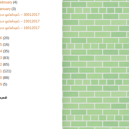
ebruary
(4)
January
(3)
ிரபா ஒயின்ஷாப் – 30012017
ிரபா ஒயின்ஷாப் – 23012017
ிரபா ஒயின்ஷாப் – 16012017
16
(20)
15
(16)
14
(35)
13
(83)
12
(65)
11
(121)
10
(88)
09
(5)
்புகள்