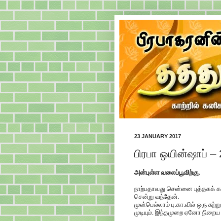
23 JANUARY 2017
பிரபா ஒயின்ஷாப் –
அன்புள்ள வலைப்பூவிற்கு,
நாற்பதாவது சென்னை புத்தகக் காட்
சென்று வந்தேன்
.
முன்பெல்லாம் பு.கா.வில் ஒரு சு
முடியும். இந்தமுறை ஏனோ நிறை