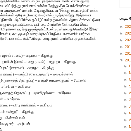
திற்கு வெளியே உள்ள பழைய புத்தகக்கடைகளில் எண்பது சத
யை விட்டுத் துழாவினால் உள்ளேயிருந்து சில பொக்கிஷங்கள்
ர மர்மநாவல்’ என்கிற அடிக்குறிப்புடன் ‘இன்று சவராத்திரி’ என்ற
4 பக்கங்கள். ஒரே கழிவறை அமர்வில் முடித்தாயிற்று. அத்தனை
பழைய பே
திராவிட ஆப்பிரிக்க ஒப்பீடு’ என்ற தலைப்பில் ஆராய்ச்சிக்கட்டுரை
்னும் படிக்கவில்லை. உயிர்மை அரங்கில் நின்றபடியே இளம்
►
20
ியீடுகளை படித்து முடித்துவிட்டேன். மூன்றாவது வெளியீடு இதோ
►
20
கள். பு.கா. முடியும் வரை அச்சுப்பிரதியை கண்ணில் பார்க்க
அலசி,
பல கட்ட ஸ்க்ரீனிங் தாண்டி, நான் வாங்கிய புத்தகங்களின்
►
20
►
20
►
20
 முதல் நாவல்) – சுஜாதா – கிழக்கு
▼
20
தாவின் இரண்டாவது நாவல்) – சுஜாதா – கிழக்கு
►
் (கட்டுரைகள்) – சுஜாதா – கிழக்கு
►
்ற நாவல்) – லக்ஷ்மி சரவணகுமார் – மலைச்சொல்
►
O
(சிறுகதைத் தொகுப்பு) – லக்ஷ்மி சரவணகுமார்
– மோக்லி
►
சந்திரன் – உயிர்மை
றுகதைத் தொகுப்பு) – யுவகிருஷ்ணா – உயிர்மை
►
கன் – உயிர்மை
►
J
(நாவல்) – பிரபு காளிதாஸ் – உயிர்மை
►
ாகர் கஸ்தூரி – கிழக்கு
►
து – மின்னம்பலம்
►
A
வகுமார் – சூரியன்
►
ம்