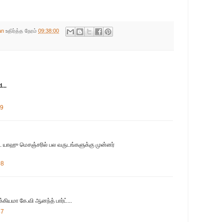
an
உதிர்த்த நேரம்
09:38:00
...
49
். யாஹு மெசஞ்சரில் பல வருடங்களுக்கு முன்னர்
08
்கியமா கே.வி ஆனந்த் பார்ட்...
47