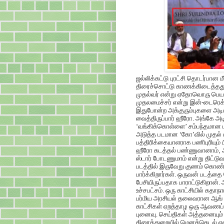
ஜல்லிக்கட்டு புரட்சி தொடர்பான ம
திரைச்சொட்டு காணக்கிடைத்தது. 
முதல்வர் என்று ஏதோவொரு பெயர
முதலமைச்சர் என்று இன்-டைரெக்டா
இதுபோன்ற அக்குரும்புகளை அடிக்
வைத்திருப்பார் ஹீரோ. அங்கே அடி
‘வங்கிக்கொள்ளை’ சம்பந்தமான பட
அடுத்த படமான ‘கோ’வில் முதல்
பத்திரிக்கையாளராக பணிபுரியும் 
ஹீரோ கடத்தல் பண்ணுவானாம்
,
ஸ்டார் போடணுமாம் என்று திட்டுவ
படத்தில் இருவேறு குணம் கொண்
பார்க்கிறார்கள். ஒருவன் படத்தை
பேசியிருப்பதாக பாராட்டுகிறான்
உச்சபட்சம். ஒரு காட்சியில் கதா
பர்மிய அரசியல் தலைவரான ஆங் சா
காட்சிகள் ஏறத்தாழ ஒரு ஆவணப்படம
புனைவு. செய்திகள் அத்தனையும் வ
திரைத்துறையில் மெனக்கெடல் என்