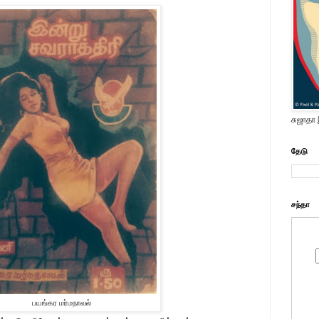
சுஜாதா
தேடு
சந்தா
பயங்கர மர்மநாவல்