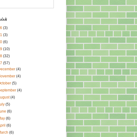
ப்பர்
26
(3)
21
(3)
20
(6)
19
(10)
18
(32)
17
(57)
December
(4)
November
(4)
ctober
(5)
September
(4)
August
(4)
uly
(5)
June
(6)
May
(6)
pril
(6)
March
(6)