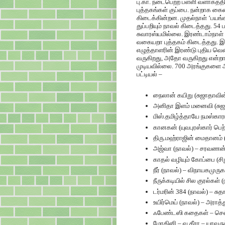
பு.கா. நடைபெற்ற பள்ளி வளாகத்
புத்தகங்கள் குப்பை. நன்றாக கை
கிடைக்கின்றன. முதல்நாள் ‘பயங்க
துப்பறியும் நாவல் கிடைத்தது. 5
சுவாரஸ்யமில்லை. இரண்டாம்நாள் ‘
வகையறா புத்தகம் கிடைத்தது. இன
எழுத்தாளரின் இரண்டு புதிய வெள
வருகிறது, அதோ வருகிறது என்றார்
முடியவில்லை. 700 அரங்குகளை 
பட்டியல் –
நைலான் கயிறு (சுஜாதாவின்
அனிதா இளம் மனைவி (சுஜா
மிஸ்.தமிழ்த்தாயே நமஸ்காரம
கானகன் (யுவபுரஸ்கார் பெற
திரு.மஹ்ராஜின் மைதானம் 
அஜ்வா (நாவல்) – சரவணன் 
காதல் வழியும் கோப்பை (சி
நீர் (நாவல்) – விநாயகமுரு
நீருக்கடியில் சில குரல்கள் 
டர்மரின் 384 (நாவல்) – சுத
உயிர்மெய் (நாவல்) – அராத்
ஃபேண்டஸி கதைகள் – செல்
மோகினி – வ.கீரா – யாவரு