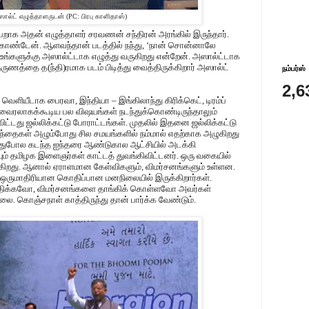
ால்ட் எழுத்தாளருடன் (PC: பிரபு காளிதாஸ்)
றாக அதன் எழுத்தாளர் சரவணன் சந்திரன் அரங்கில் இருந்தார்.
கொண்டேன். ஆளவந்தான் படத்தில் நந்து, ‘நான் சொன்னாலே
உங்களுக்கு அஸால்ட்டாக எழுத்து வருகிறது என்றேன். அஸால்ட்டாக
தருணத்தை த(ந்தி)ரமாக படம் பிடித்து வைத்திருக்கிறார் அஸால்ட்
நம்பர்ஸ்
2,6
் வெளியீடாக பைரவா, இந்தியா – இங்கிலாந்து கிரிக்கெட், டிரம்ப்
வைரலாகக்கூடிய பல விஷயங்கள் நடந்துக்கொண்டிருந்தாலும்
ுவிட்டது ஜல்லிக்கட்டு போராட்டங்கள். முதலில் இதனை ஜல்லிக்கட்டு
ழந்தைகள் அழும்போது சில சமயங்களில் நம்மால் எதற்காக அழுகிறது
 அதுபோல கடந்த ஐந்தரை ஆண்டுகால ஆட்சியில் அடக்கி
் தமிழக இளைஞர்கள் காட்டத் துவங்கிவிட்டனர். ஒரு வகையில்
ுகிறது. ஆனால் ஏராளமான கேள்விகளும், விமர்சனங்களும் உள்ளன.
ருமாதிரியான கொதிப்பான மனநிலையில் இருக்கிறார்கள்.
திக்கவோ, விமர்சனங்களை தாங்கிக் கொள்ளவோ அவர்கள்
ை. கொஞ்சநாள் காத்திருந்து தான் பார்க்க வேண்டும்.