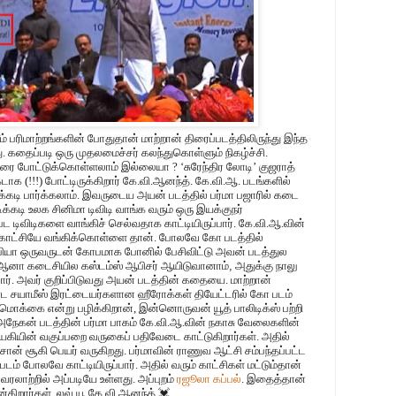
ீம் பரிமாற்றங்களின் போதுதான் மாற்றான் திரைப்படத்திலிருந்து இந்த
கதைப்படி ஒரு முதலமைச்சர் கலந்துகொள்ளும் நிகழ்ச்சி.
ை போட்டுக்கொள்ளலாம் இல்லையா ? ‘சுரேந்திர லோடி’ குஜராத்
க (!!!) போட்டிருக்கிறார் கே.வி.ஆனந்த். கே.வி.ஆ. படங்களில்
கடி பார்க்கலாம். இவருடைய அயன் படத்தில் பர்மா பஜாரில் கடை
க்கடி உலக சினிமா டிவிடி வாங்க வரும் ஒரு இயக்குநர்
 டிவிடிகளை வாங்கிச் செல்வதாக காட்டியிருப்பார். கே.வி.ஆ.வின்
 காட்சியே வங்கிக்கொள்ளை தான். போலவே கோ படத்தில்
பியா
ஒருவருடன் கோபமாக போனில் பேசிவிட்டு
அவன் படத்துல
ஆனா கடைசியில கஸ்டம்ஸ் ஆபிசர் ஆயிடுவானாம்
,
அதுக்கு நாலு
ார். அவர் குறிப்பிடுவது அயன் படத்தின் கதையை. மாற்றான்
ட சயாமீஸ் இரட்டையர்களான ஹீரோக்கள் தியேட்டரில் கோ படம்
 மொக்கை என்று பழிக்கிறான், இன்னொருவன் யூத் பாலிடிக்ஸ் பற்றி
. அநேகன் படத்தின் பர்மா பாகம் கே.வி.ஆ.வின் நகாசு வேலைகளின்
நாயகியின் வகுப்பறை வருகைப் பதிவேடை காட்டுகிறார்கள். அதில்
ன் சூகி பெயர் வருகிறது. பர்மாவின் ராணுவ ஆட்சி சம்பந்தப்பட்ட
் போலவே காட்டியிருப்பார். அதில் வரும் காட்சிகள் மட்டும்தான்
ரலாற்றில் அப்படியே உள்ளது. அப்புறம்
ரஜூலா கப்பல்
. இதைத்தான்
கிறார்கள். லவ் யூ கே.வி.ஆனந்த் 💓