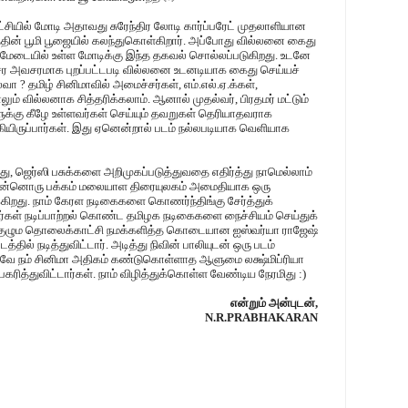
காட்சியில் மோடி அதாவது சுரேந்திர லோடி கார்ப்பரேட் முதலாளியான
்தின் பூமி பூஜையில் கலந்துகொள்கிறார். அப்போது வில்லனை கைது
 மேடையில் உள்ள மோடிக்கு இந்த தகவல் சொல்லப்படுகிறது. உடனே
சர அவசரமாக புறப்பட்டபடி வில்லனை உடனடியாக கைது செய்யச்
வா ? தமிழ் சினிமாவில் அமைச்சர்கள், எம்.எல்.ஏ.க்கள்,
் வில்லனாக சித்தரிக்கலாம். ஆனால் முதல்வர், பிரதமர் மட்டும்
ுக்கு கீழே உள்ளவர்கள் செய்யும் தவறுகள் தெரியாதவராக
ுகியிருப்பார்கள். இது ஏனென்றால் படம் நல்லபடியாக வெளியாக
து, ஜெர்ஸி பசுக்களை அறிமுகப்படுத்துவதை எதிர்த்து நாமெல்லாம்
 இன்னொரு பக்கம் மலையாள திரையுலகம் அமைதியாக ஒரு
கிறது. நாம் கேரள நடிகைகளை கொணர்ந்திங்கு சேர்த்துக்
்கள் நடிப்பாற்றல் கொண்ட தமிழக நடிகைகளை நைச்சியம் செய்துக்
 குழும தொலைக்காட்சி நமக்களித்த கொடையான ஐஸ்வர்யா ராஜேஷ்
தில் நடித்துவிட்டார். அடித்து நிவின் பாலியுடன் ஒரு படம்
ோலவே நம் சினிமா அதிகம் கண்டுகொள்ளாத ஆளுமை லக்ஷ்மிப்ரியா
ித்துவிட்டார்கள். நாம் விழித்துக்கொள்ள வேண்டிய நேரமிது :)
என்றும் அன்புடன்,
N.R.PRABHAKARAN