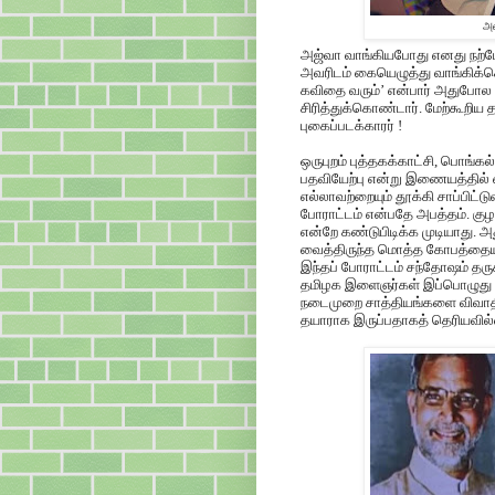
அஸ
அஜ்வா வாங்கியபோது எனது நற்பே
அவரிடம் கையெழுத்து வாங்கிக்
கவிதை வரும்’ என்பார் அதுபோல 
சிரித்துக்கொண்டார். மேற்கூறிய 
புகைப்படக்காரர் !
ஒருபுறம் புத்தகக்காட்சி, பொங்கல
பதவியேற்பு என்று இணையத்தில் 
எல்லாவற்றையும் தூக்கி சாப்பிட்ட
போராட்டம் என்பதே அபத்தம். கு
என்றே கண்டுபிடிக்க முடியாது.
வைத்திருந்த மொத்த கோபத்தையும
இந்தப் போராட்டம் சந்தோஷம் தர
தமிழக இளைஞர்கள் இப்பொழுது ஒ
நடைமுறை சாத்தியங்களை விவா
தயாராக இருப்பதாகத் தெரியவில்ல