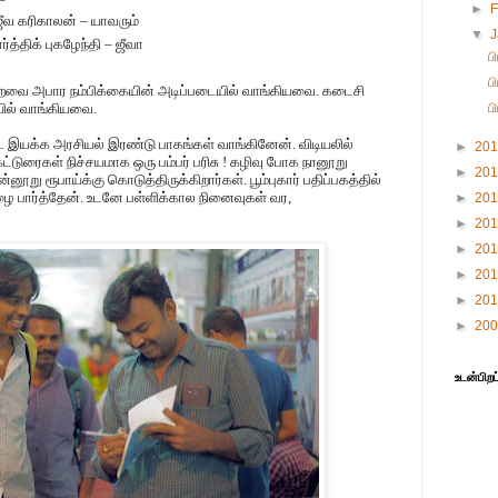
►
F
ஜீவ கரிகாலன் – யாவரும்
▼
்த்திக் புகழேந்தி – ஜீவா
ப
ப
ற்றவை அபார நம்பிக்கையின் அடிப்படையில் வாங்கியவை. கடைசி
ில் வாங்கியவை.
ப
ிட இயக்க அரசியல் இரண்டு பாகங்கள் வாங்கினேன். விடியலில்
►
20
கட்டுரைகள் நிச்சயமாக ஒரு பம்பர் பரிசு ! கழிவு போக நானூறு
►
20
ன்னூறு ரூபாய்க்கு கொடுத்திருக்கிறார்கள். பூம்புகார் பதிப்பகத்தில்
 பார்த்தேன். உடனே பள்ளிக்கால நினைவுகள் வர,
►
20
►
20
►
20
►
20
►
20
►
20
உடன்பிறப