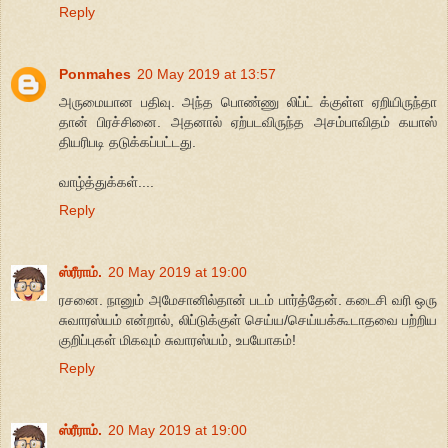
Reply
Ponmahes
20 May 2019 at 13:57
அருமையான பதிவு. அந்த பொண்ணு லிப்ட் க்குள்ள ஏறியிருந்தா
தான் பிரச்சினை. அதனால் ஏற்படவிருந்த அசம்பாவிதம் கயாஸ்
தியரிபடி தடுக்கப்பட்டது.
வாழ்த்துக்கள்....
Reply
ஸ்ரீராம்.
20 May 2019 at 19:00
ரசனை. நானும் அமேசானில்தான் படம் பார்த்தேன். கடைசி வரி ஒரு
சுவாரஸ்யம் என்றால், லிப்டுக்குள் செய்ய/செய்யக்கூடாதவை பற்றிய
குறிப்புகள் மிகவும் சுவாரஸ்யம், உபயோகம்!
Reply
ஸ்ரீராம்.
20 May 2019 at 19:00