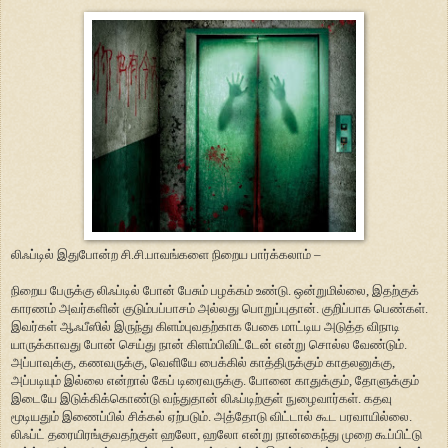
லிஃப்டில் இதுபோன்ற சி.சி.பாவங்களை நிறைய பார்க்கலாம் –
நிறைய பேருக்கு லிஃப்டில் போன் பேசும் பழக்கம் உண்டு. ஒன்றுமில்லை, இதற்குக்
காரணம் அவர்களின் குடும்பப்பாசம் அல்லது பொறுப்புதான். குறிப்பாக பெண்கள்.
இவர்கள் ஆஃபீஸில் இருந்து கிளம்புவதற்காக பேகை மாட்டிய அடுத்த விநாடி
யாருக்காவது போன் செய்து நான் கிளம்பிவிட்டேன் என்று சொல்ல வேண்டும்.
அப்பாவுக்கு, கணவருக்கு, வெளியே பைக்கில் காத்திருக்கும் காதலனுக்கு,
அப்படியும் இல்லை என்றால் கேப் டிரைவருக்கு. போனை காதுக்கும், தோளுக்கும்
இடையே இடுக்கிக்கொண்டு வந்துதான் லிஃப்டிற்குள் நுழைவார்கள். கதவு
மூடியதும் இணைப்பில் சிக்கல் ஏற்படும். அத்தோடு விட்டால் கூட பரவாயில்லை.
லிஃப்ட் தரையிரங்குவதற்குள் ஹலோ, ஹலோ என்று நான்கைந்து முறை கூப்பிட்டு