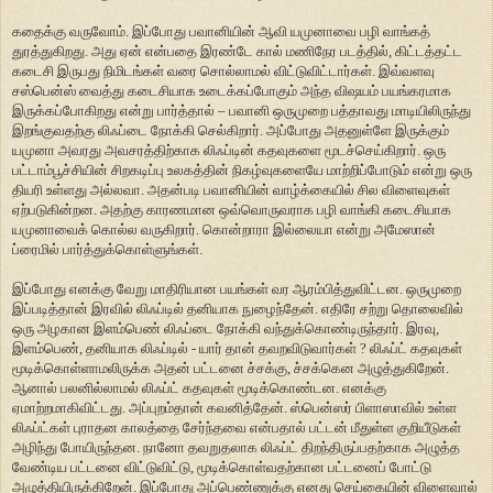
கதைக்கு வருவோம். இப்போது பவானியின் ஆவி யமுனாவை பழி வாங்கத்
துரத்துகிறது. அது ஏன் என்பதை இரண்டே கால் மணிநேர படத்தில், கிட்டத்தட்ட
கடைசி இருபது நிமிடங்கள் வரை சொல்லாமல் விட்டுவிட்டார்கள். இவ்வளவு
சஸ்பென்ஸ் வைத்து கடைசியாக உடைக்கப்போகும் அந்த விஷயம் பயங்கரமாக
இருக்கப்போகிறது என்று பார்த்தால் – பவானி ஒருமுறை பத்தாவது மாடியிலிருந்து
இறங்குவதற்கு லிஃப்டை நோக்கி செல்கிறார். அப்போது அதனுள்ளே இருக்கும்
யமுனா அவரது அவசரத்திற்காக லிஃப்டின் கதவுகளை மூடச்செய்கிறார். ஒரு
பட்டாம்பூச்சியின் சிறகடிப்பு உலகத்தின் நிகழ்வுகளையே மாற்றிப்போடும் என்று ஒரு
தியரி உள்ளது அல்லவா. அதன்படி பவானியின் வாழ்க்கையில் சில விளைவுகள்
ஏற்படுகின்றன. அதற்கு காரணமான ஒவ்வொருவராக பழி வாங்கி கடைசியாக
யமுனாவைக் கொல்ல வருகிறார். கொன்றாரா இல்லையா என்று அமேஸான்
ப்ரைமில் பார்த்துக்கொள்ளுங்கள்.
இப்போது எனக்கு வேறு மாதிரியான பயங்கள் வர ஆரம்பித்துவிட்டன. ஒருமுறை
இப்படித்தான் இரவில் லிஃப்டில் தனியாக நுழைந்தேன். எதிரே சற்று தொலைவில்
ஒரு அழகான இளம்பெண் லிஃப்டை நோக்கி வந்துக்கொண்டிருந்தார். இரவு,
இளம்பெண், தனியாக லிஃப்டில் - யார் தான் தவறவிடுவார்கள் ? லிஃப்ட் கதவுகள்
மூடிக்கொள்ளாமலிருக்க அதன் பட்டனை ச்சக்கு, ச்சக்கென அழுத்துகிறேன்.
ஆனால் பலனில்லாமல் லிஃப்ட் கதவுகள் மூடிக்கொண்டன. எனக்கு
ஏமாற்றமாகிவிட்டது. அப்புறம்தான் கவனித்தேன். ஸ்பென்ஸர் பிளாஸாவில் உள்ள
லிஃப்ட்கள் புராதன காலத்தை சேர்ந்தவை என்பதால் பட்டன் மீதுள்ள குறியீடுகள்
அழிந்து போயிருந்தன. நானோ தவறுதலாக லிஃப்ட் திறந்திருப்பதற்காக அழுத்த
வேண்டிய பட்டனை விட்டுவிட்டு, மூடிக்கொள்வதற்கான பட்டனைப் போட்டு
அழுத்தியிருக்கிறேன். இப்போது அப்பெண்ணுக்கு எனது செய்கையின் விளைவால்