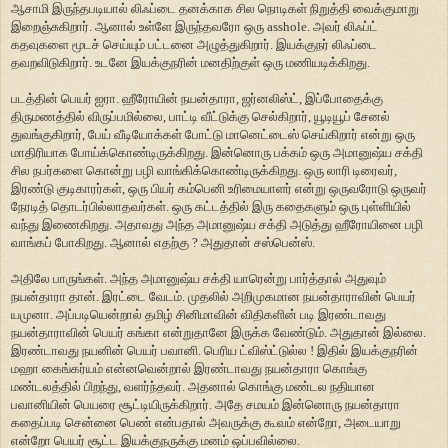
ஆசாமி இருந்தபடியால் லிஃப்டை தனக்காக சில நொடிகள் நிறுத்தி வைக்குமாறு
இறைஞ்சுகிறார். ஆனால் உள்ளே இருந்தவரோ ஒரு asshole. அவர் லிஃப்ட்
கதவுகளை மூடச் செய்யும் பட்டனை அழுத்துகிறார். இயக்குநர் லிஃப்டை
தவறவிடுகிறார். உடனே இயக்குநரின் மனதிற்குள் ஒரு மணியடிக்கிறது.
படத்தின் பெயர் ஐரா. ஹீரோயின் நயன்தாரா, ஜர்னலிஸ்ட், இப்போதைக்கு
திருமணத்தில் விருப்பமில்லை, பாட்டி வீட்டுக்கு செல்கிறார், யூடியூப் சேனல்
துவங்குகிறார், பேய் வீடியோக்கள் போட்டு மானெட்டைஸ் செய்கிறார் என்று ஒரு
மாதிரியாக போய்க்கொண்டிருக்கிறது. இன்னொரு பக்கம் ஒரு அமானுஷ்ய சக்தி
சில நபர்களை கொன்று பழி வாங்கிக்கொண்டிருக்கிறது. ஒரு லாரி டிரைவர்,
இரண்டு குடிகாரர்கள், ஒரு பியர் கம்பெனி உரிமையாளர் என்று ஒருவரோடு ஒருவர்
நேரடித் தொடர்பில்லாதவர்கள். ஒரு கட்டத்தில் இரு கதைகளும் ஒரு புள்ளியில்
வந்து இணைகிறது. அதாவது அந்த அமானுஷ்ய சக்தி அடுத்து ஹீரோயினை பழி
வாங்கப் போகிறது. ஆனால் எதற்கு ? அதுதான் சஸ்பென்ஸ்.
அதிலே பாருங்கள். அந்த அமானுஷ்ய சக்தி யாரென்று பார்த்தால் அதுவும்
நயன்தாரா தான். இரட்டை வேடம். முதலில் அறிமுகமான நயன்தாராவின் பெயர்
யமுனா. அப்படியென்றால் தமிழ் சினிமாவின் விதிகளின் படி இரண்டாவது
நயன்தாராவின் பெயர் கங்கா என்றுதானே இருக்க வேண்டும். அதுதான் இல்லை.
இரண்டாவது நயனின் பெயர் பவானி. பெரிய ட்விஸ்ட்டுல்ல ! இதில் இயக்குநரின்
மஹா கைங்கர்யம் என்னவென்றால் இரண்டாவது நயன்தாரா கொங்கு
மண்டலத்தில் பிறந்து, வளர்ந்தவர். அதனால் கொங்கு மண்டல நதியான
பவானியின் பெயரை சூட்டியிருக்கிறார். அதே சமயம் இன்னொரு நயன்தாரா
கதைப்படி சென்னை பெண் என்பதால் அவருக்கு கூவம் என்றோ, அடையாறு
என்றோ பெயர் சூட்ட இயக்குநருக்கு மனம் ஒப்பவில்லை.