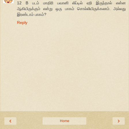
12 B படம் மாதிரி பவானி லிப்டில் ஏறி இருந்தால் என்ன
ஆகியிருக்கும் என்று ஒரு பாகம் சொல்லியிருக்கலாம். அல்லது
இரண்டாம் பாகம்?
Reply
‹
›
Home