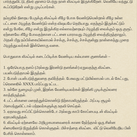
பார்த்துவிட்டு, திடீர் ஞானம் பெற்று நான் லிஃப்டில் இருக்கிறேன். வெளியே வந்துட்டு
கூப்பிடுறேன் என்று முடிப்பார்கள்.
நம்மூரில் நிறைய பேருக்கு லிஃப்டில் கீழே போக வேண்டுமென்றால் கீழே உள்ள
பட்டனை அழுத்த வேண்டும் என்ற விஷயமே தெரியாது. எதற்கும் இருக்கட்டும்
என்று மேலே, கீழே என்று இருக்கிற எல்லாவற்றையும் அழுத்தி வைக்கும் ஒரு குரூப்.
ஏற்கனவே கீழே போவதற்கான பட்டனை யாராவது அழுத்தி வைத்திருந்தாலும்,
அதன் மீது நம்பிக்கையில்லாமல் ச்சக்கு, ச்சக்கு, ச்சக்குன்னு நான்கைந்து முறை
அழுத்துபவர்கள் இன்னொரு வகை.
பொதுவாக லிஃப்டில் கடைப்பிடிக்க வேண்டிய கல்யாண குணங்கள் –
1. ஒரேயொரு தளம் (அல்லது இரண்டு தளங்கள்) ஏறுவதற்கு லிஃப்டை
பயன்படுத்தாமல் இருத்தல்.
2. போன் பயன்படுத்துவதை தவிர்த்தல். பேசுவது மட்டுமில்லாமல் பாடல் கேட்பது,
ப்ரெளஸரில் XNXX பார்ப்பது உட்பட.
3. உள்ளே நுழையும் முன், இறங்க வேண்டியவர்கள் இறங்கி முடிக்கும்வரை
காத்திருத்தல்.
4. பட்டன்களை மறைத்துக்கொண்டு நிற்காமலிருத்தல். அப்படி சூழல்
அமைந்துவிட்டால் மற்றவர்களுக்கு உதவி செய்தல்.
5. ஏதாவது சாப்பிட்டுக்கொண்டோ அல்லது காபி கோப்பையுடன் லிஃப்டில்
ஏறாமலிருத்தல்.
6. லிஃப்டில் ஏற்கனவே அறிமுகமானவரைக் காண நேர்ந்தால் ஒரு சின்ன
ஸ்மைலோடு நிறுத்திக் கொள்ளுதல். மிச்சத்தை லிஃப்டை விட்டு வெளியேறிய பின்
பேசிக் கொள்ளலாம்.