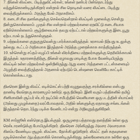
7. நீங்கள் லிஃப்டை பிடித்துவிட்டீர்கள்; உங்கள் நண்பர் பின்தொடர்ந்து
வந்துக்கொண்டிருக்கிறார் என்றால் சில நொடிகள் வரை லிஃப்டை பிடித்து
வைத்திருக்கலாம். அதற்கு மேல் அநாகரிகம்.
8. கடைசி சில தளங்களுக்கு செல்வதென்றால் லிஃப்டின் மூலைக்கு சென்று
நின்றுகொள்ளலாம். முதல் சில என்றால் மற்றவர்களை ஏறவிட்டு கடைசியாக
ஏறிக்கொள்ளலாம். சூழ்நிலையால் தவறு ஏற்பட்டால் மற்றவர்களுக்கு இடையூறு
ஏற்படாமல் நடந்துகொள்ளுதல்.
9. மற்றவர்களை குறுகுறுவென்று பார்க்காமலிருத்தல். உரசாமல் நிற்பது உடலுக்கு
நல்லது. கூட்டம் அதிகமாக இருந்தால் அடுத்த முறைக்காக காத்திருத்தல்.
10. உச்சென்று சப்தம் எழுப்பி உங்கள் விரக்தியை மற்றவர்களுக்கு தெரிவிக்காமல்
இருத்தல். உதாரணத்திற்கு, நீங்கள் ஏழாவது மாடிக்கு போக வேண்டியிருந்து
லிஃப்டில் உள்ள மற்றவர்கள் ஒன்றிலிருந்து ஆறு வரை அத்தனை பட்டன்களையும்
அழுத்தி வைத்திருந்தால் அதனால் ஏற்படும் டென்ஷனை வெளியே காட்டிக்
கொள்ளக்கூடாது.
திடீரென இன்று லிஃப்ட் எடிக்கெட்ஸ் பற்றி எழுதுவதற்கு சரக்கில்லை என்பது
தாண்டி வேறொரு காரணமும் உண்டு. ஒரு நிமிஷம். இனி வரும் பத்திகளில் தமிழ்
சினிமாவின் சூப்பர் ஸ்டார் நடிப்பில் சமீபத்தில் வெளியான ஒரு படத்தின் ஸ்பாய்லர்
(அல்லது முழுக்கதை) வரப்போவதால், அதில் உங்களுக்கு ஏதாவது சங்கடங்கள்
இருந்தால் தொடர்ந்து படிக்க வேண்டாம் என்று அறிவுறுத்துகிறேன்.
KM சார்ஜூன் என்றொரு இயக்குநர். ஒருமுறை பத்தாவது தளத்தில் உள்ள ஒரு
ரெஸ்டாரண்டுக்கு போயிருக்கிறார். திடீரென அங்கிருந்து அவசர அவசரமாக
கிளம்ப வேண்டிய சூழல். லிஃப்டை நோக்கி ஓடுகிறார். லிஃப்ட் தன் கதவுகளை
மூடிக்கொள்ள ஆயத்தமாகிக் கொண்டிருக்கிறது. நல்லவேளையாக உள்ளே ஒரு