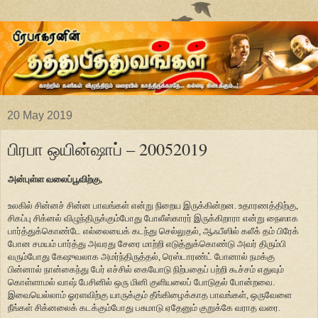
20 May 2019
பிரபா ஒயின்ஷாப் – 20052019
அன்புள்ள வலைப்பூவிற்கு,
உலகில் சின்னச் சின்ன பாவங்கள் என்று நிறைய இருக்கின்றன. உதாரணத்திற்கு,
சிகப்பு சிக்னல் விழுந்திருக்கும்போது போலீஸ்காரர் இருக்கிறாரா என்று நைஸாக
பார்த்துக்கொண்டே எல்லையைக் கடந்து செல்லுதல், ஆஃபீஸில் கலீக் தம் பிரேக்
போன சமயம் பார்த்து அவரது சேரை மாற்றி எடுத்துக்கொண்டு அவர் திரும்பி
வரும்போது கேஷுவலாக அமர்ந்திருத்தல், ரெஸ்டாரண்ட் போனால் நமக்கு
பின்னால் நான்கைந்து பேர் எச்சில் கையோடு நிற்பதைப் பற்றி கூச்சம் எதுவும்
கொள்ளாமல் வாஷ் பேசினில் ஒரு மினி குளியலைப் போடுதல் போன்றவை.
இவையெல்லாம் ஓரளவிற்கு யாருக்கும் தீங்கிழைக்காத பாவங்கள், ஒருவேளை
நீங்கள் சிக்னலைக் கடக்கும்போது பசுமாடு ஏதேனும் குறுக்கே வராத வரை.