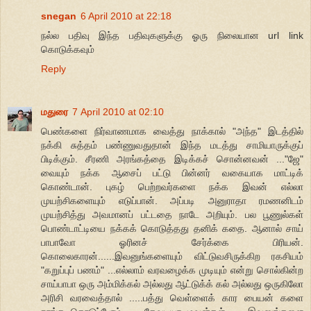
snegan
6 April 2010 at 22:18
நல்ல பதிவு இந்த பதிவுகளுக்கு ஓரு நிலையான url link
கொடுக்கவும்
Reply
மதுரை
7 April 2010 at 02:10
பெண்களை நிர்வாணமாக வைத்து நாக்கால் "அந்த" இடத்தில்
நக்கி சுத்தம் பண்ணுவதுதான் இந்த மடத்து சாமியாருக்குப்
பிடிக்கும். சீரணி அரங்கத்தை இடிக்கச் சொன்னவன் ..."ஜே"
வையும் நக்க ஆசைப் பட்டு பின்னர் வகையாக மாட்டிக்
கொண்டான். புகழ் பெற்றவர்களை நக்க இவன் எல்லா
முயற்சிகளையும் எடுப்பான். அப்படி அனுராதா ரமணனிடம்
முயற்சித்து அவமானப் பட்டதை நாடே அறியும். பல பூணுல்கள்
பொண்டாட்டியை நக்கக் கொடுத்தது தனிக் கதை. ஆனால் சாய்
பாபாவோ ஓரினச் சேர்க்கை பிரியன்.
கொலைகாரன்......இவனுங்களையும் விட்டுவசிருக்கிற ரகசியம்
"கறுப்புப் பணம்" ...எல்லாம் வரவழைக்க முடியும் என்று சொல்கின்ற
சாய்பாபா ஒரு அம்மிக்கல் அல்லது ஆட்டுக்க் கல் அல்லது ஒருகிலோ
அரிசி வரவைத்தால் .....பத்து வெள்ளைக் கார பையன் களை