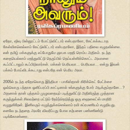
ஏதோ, ஷிவு பின்னூட்டம் போட்டுவிட்டார் என்பதாலோ, கேட்கக்கூடாத
கேள்விகளெல்லாம் கேட்டுவிட்டார் என்பதாலோ, இந்தப் பதிவை எழுதவில்லை.
என் தமிழ் மக்களுக்கு எப்போதுமே ஞாபக மறதி ரொம்ப அதிகம். நடந்த
கதையெல்லாம் மறந்துவிட்டு நெருப்பில் நெய்யள்ளிக்கொட்ட அவாளை
கூப்பிட்டாலும் கூப்பிடுவார்கள். மக்கள் பெரியவா... பெரியவா... என்று இவன்
பக்கம் போய்விடக்கூடாது என்பதே என் பெரிய அவா.
2005ல் நடந்த ஏதோவொரு இந்தியா - பாகிஸ்தான் கிரிக்கெட் மேட்ச்சை
ஒவ்வொரு பந்தாக ஒளிப்பரப்பி காட்டினால் உங்களுக்கு போர் அடிக்கும்தானே...?
அதனால் தான் புத்தகம் முழுவதையும் படித்துவிட்டு அதிலிருந்த முத்தான
கருத்துக்கள் சிலவற்றை மட்டும் தேர்ந்தெடுத்து ஒரு ஹைலைட்ஸ் மாதிரி
எழுதுகிறேன். இனிவரும் எழுத்துக்களெல்லாம் ரவி சுப்ரமணியம் எழுதியது.
எனவே நடந்ததை அவரே விவரிப்பது போல கற்பனை பண்ணிண்டு
படிங்கோண்ணா.