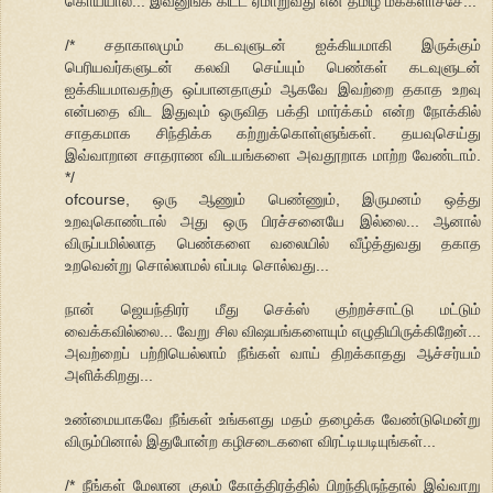
கொய்யால... இவனுங்க கிட்ட ஏமாறுவது என் தமிழ் மக்களாச்சே...
/* சதாகாலமும் கடவுளுடன் ஐக்கியமாகி இருக்கும்
பெரியவர்களுடன் கலவி செய்யும் பெண்கள் கடவுளுடன்
ஐக்கியமாவதற்கு ஒப்பானதாகும் ஆகவே இவற்றை தகாத உறவு
என்பதை விட இதுவும் ஒருவித பக்தி மார்க்கம் என்ற நோக்கில்
சாதகமாக சிந்திக்க கற்றுக்கொள்ளுங்கள். தயவுசெய்து
இவ்வாறான சாதராண விடயங்களை அவதூறாக மாற்ற வேண்டாம்.
*/
ofcourse, ஒரு ஆணும் பெண்ணும், இருமனம் ஒத்து
உறவுகொண்டால் அது ஒரு பிரச்சனையே இல்லை... ஆனால்
விருப்பமில்லாத பெண்களை வலையில் வீழ்த்துவது தகாத
உறவென்று சொல்லாமல் எப்படி சொல்வது...
நான் ஜெயந்திரர் மீது செக்ஸ் குற்றச்சாட்டு மட்டும்
வைக்கவில்லை... வேறு சில விஷயங்களையும் எழுதியிருக்கிறேன்...
அவற்றைப் பற்றியெல்லாம் நீங்கள் வாய் திறக்காதது ஆச்சர்யம்
அளிக்கிறது...
உண்மையாகவே நீங்கள் உங்களது மதம் தழைக்க வேண்டுமென்று
விரும்பினால் இதுபோன்ற கழிசடைகளை விரட்டியடியுங்கள்...
/* நீங்கள் மேலான குலம் கோத்திரத்தில் பிறந்திருந்தால் இவ்வாறு