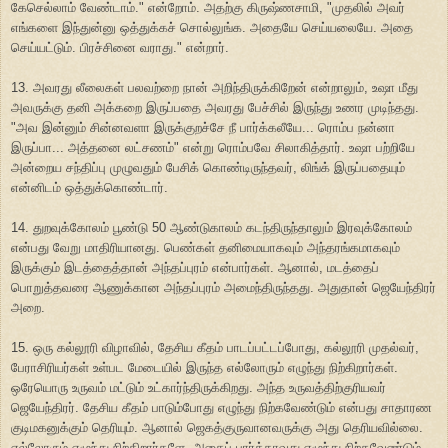
கேசெல்லாம் வேண்டாம்." என்றோம். அதற்கு கிருஷ்ணசாமி, "முதலில் அவர்
எங்களை இந்துன்னு ஒத்துக்கச் சொல்லுங்க. அதையே செய்யலையே. அதை
செய்யட்டும். பிரச்சினை வராது." என்றார்.
13. அவரது லீலைகள் பலவற்றை நான் அறிந்திருக்கிறேன் என்றாலும், உஷா மீது
அவருக்கு தனி அக்கறை இருப்பதை அவரது பேச்சில் இருந்து உணர முடிந்தது.
"அவ இன்னும் சின்னவளா இருக்குறச்சே நீ பார்க்கலீயே... ரொம்ப நன்னா
இருப்பா... அத்தனை லட்சணம்" என்று ரொம்பவே சிலாகித்தார். உஷா பற்றியே
அன்றைய சந்திப்பு முழுவதும் பேசிக் கொண்டிருந்தவர், லிங்க் இருப்பதையும்
என்னிடம் ஒத்துக்கொண்டார்.
14. துறவுக்கோலம் பூண்டு 50 ஆண்டுகாலம் கடந்திருந்தாலும் இரவுக்கோலம்
என்பது வேறு மாதிரியானது. பெண்கள் தனிமையாகவும் அந்தரங்கமாகவும்
இருக்கும் இடத்தைத்தான் அந்தப்புரம் என்பார்கள். ஆனால், மடத்தைப்
பொறுத்தவரை ஆணுக்கான அந்தப்புரம் அமைந்திருந்தது. அதுதான் ஜெயேந்திரர்
அறை.
15. ஒரு கல்லூரி விழாவில், தேசிய கீதம் பாடப்பட்டப்போது, கல்லூரி முதல்வர்,
பேராசிரியர்கள் உள்பட மேடையில் இருந்த எல்லோரும் எழுந்து நிற்கிறார்கள்.
ஒரேயொரு உருவம் மட்டும் உட்கார்ந்திருக்கிறது. அந்த உருவத்திற்குரியவர்
ஜெயேந்திரர். தேசிய கீதம் பாடும்போது எழுந்து நிற்கவேண்டும் என்பது சாதாரண
குடிமகனுக்கும் தெரியும். ஆனால் ஜெகத்குருவானவருக்கு அது தெரியவில்லை.
எல்லோரும் எழுந்து நிற்கிறார்களே, அதைப் பார்த்தாவது எழுந்து நிற்கவேண்டும்