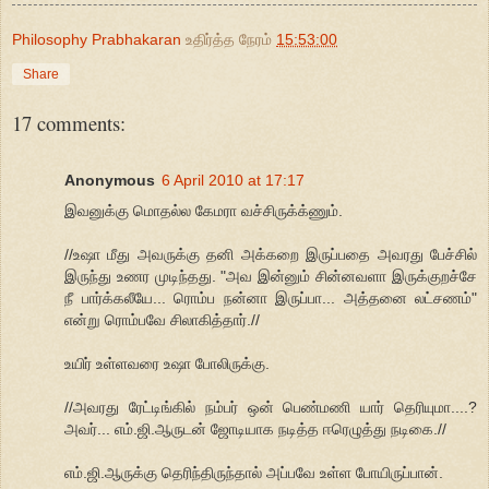
Philosophy Prabhakaran
உதிர்த்த நேரம்
15:53:00
Share
17 comments:
Anonymous
6 April 2010 at 17:17
இவனுக்கு மொதல்ல கேமரா வச்சிருக்க்ணும்.
//உஷா மீது அவருக்கு தனி அக்கறை இருப்பதை அவரது பேச்சில்
இருந்து உணர முடிந்தது. "அவ இன்னும் சின்னவளா இருக்குறச்சே
நீ பார்க்கலீயே... ரொம்ப நன்னா இருப்பா... அத்தனை லட்சணம்"
என்று ரொம்பவே சிலாகித்தார்.//
உயிர் உள்ளவரை உஷா போலிருக்கு.
//அவரது ரேட்டிங்கில் நம்பர் ஒன் பெண்மணி யார் தெரியுமா....?
அவர்... எம்.ஜி.ஆருடன் ஜோடியாக நடித்த ஈரெழுத்து நடிகை.//
எம்.ஜி.ஆருக்கு தெரிந்திருந்தால் அப்பவே உள்ள போயிருப்பான்.