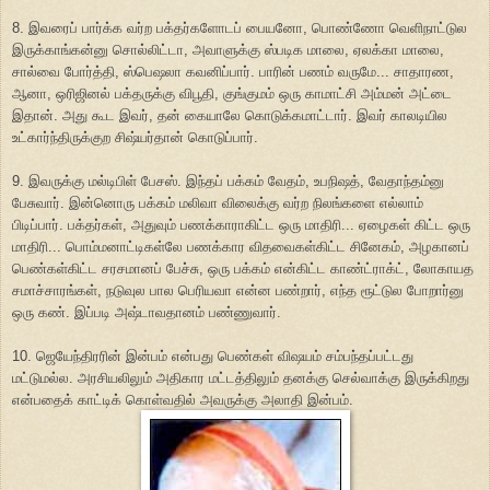
8. இவரைப் பார்க்க வர்ற பக்தர்களோடப் பையனோ, பொண்ணோ வெளிநாட்டுல
இருக்காங்கன்னு சொல்லிட்டா, அவாளுக்கு ஸ்படிக மாலை, ஏலக்கா மாலை,
சால்வை போர்த்தி, ஸ்பெஷலா கவனிப்பார். பாரின் பணம் வருமே... சாதாரண,
ஆனா, ஒரிஜினல் பக்தருக்கு விபூதி, குங்குமம் ஒரு காமாட்சி அம்மன் அட்டை
இதான். அது கூட இவர், தன் கையாலே கொடுக்கமாட்டார். இவர் காலடியில
உட்கார்ந்திருக்குற சிஷ்யர்தான் கொடுப்பார்.
9. இவருக்கு மல்டிபிள் பேசஸ். இந்தப் பக்கம் வேதம், உபநிஷத், வேதாந்தம்னு
பேசுவார். இன்னொரு பக்கம் மலிவா விலைக்கு வர்ற நிலங்களை எல்லாம்
பிடிப்பார். பக்தர்கள், அதுவும் பணக்காராகிட்ட ஒரு மாதிரி... ஏழைகள் கிட்ட ஒரு
மாதிரி... பொம்மனாட்டிகள்லே பணக்கார விதவைகள்கிட்ட சினேகம், அழகானப்
பெண்கள்கிட்ட சரசமானப் பேச்சு, ஒரு பக்கம் என்கிட்ட காண்ட்ராக்ட், லோகாயத
சமாச்சாரங்கள், நடுவுல பால பெரியவா என்ன பண்றார், எந்த ரூட்டுல போறார்னு
ஒரு கண். இப்படி அஷ்டாவதானம் பண்ணுவார்.
10. ஜெயேந்திரரின் இன்பம் என்பது பெண்கள் விஷயம் சம்பந்தப்பட்டது
மட்டுமல்ல. அரசியலிலும் அதிகார மட்டத்திலும் தனக்கு செல்வாக்கு இருக்கிறது
என்பதைக் காட்டிக் கொள்வதில் அவருக்கு அலாதி இன்பம்.