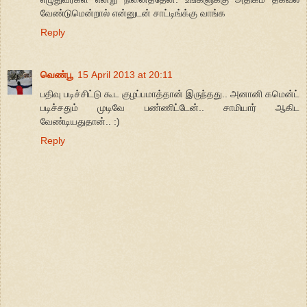
வேண்டுமென்றால் என்னுடன் சாட்டிங்க்கு வாங்க
Reply
வெண்பூ
15 April 2013 at 20:11
ப‌திவு ப‌டிச்சிட்டு கூட‌ குழ‌ப்ப‌மாத்தான் இருந்த‌து.. அனானி க‌மென்ட்
ப‌டிச்ச‌தும் முடிவே ப‌ண்ணிட்டேன்.. சாமியார் ஆகிட
வேண்டிய‌துதான்.. :)
Reply