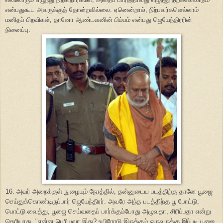
என்பதுகூட அவருக்குத் தோன்றவில்லை. ஏனென்றால், நிற்பவர்களெல்லாம்
மனிதப் பிறவிகள், தானோ ஆண்டவனின் பிம்பம் என்பது ஜெயேந்திரரின்
நினைப்பு.
16. அவர் அறைக்குள் நுழையும் நேரத்தில், தன்னுடைய படத்திற்கு தானே பூஜை
செய்துக்கொண்டிருப்பார் ஜெயேந்திரர். அவரே அந்த படத்திற்கு பூ போட்டு,
பொட்டு வைத்து, பூஜை செய்வதைப் பார்க்கும்போது அழுவதா, சிரிப்பதா என்று
தெரியாது. "என்ன பெரியவா இது? உயிரோடு இருக்கும் ஒருவருக்கு இப்படி பூஜை