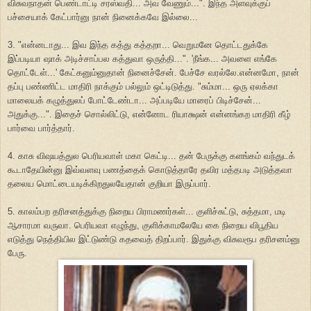
விசுவநாதன் பெண்டாட்டி சரஸ்வதி... அவ வேணும்...". இந்த அளவுக்குப்
பச்சையாக் கேட்பார்னு நான் நினைக்கவே இல்லை...
3. "என்னடாது... இவ இந்த கத்து கத்தறா... வெறுமனே தொட்டதுக்கே
இப்படியா ஷாக் அடிச்சாப்பல கத்துவா ஒருத்தி...". 'நீங்க... அவளை எங்கே
தொட்டேள்...' கேட்கனும்னுதான் நினைச்சேன். பேச்சே வரல்லே.என்னமோ, நான்
தப்பு பண்ணிட்ட மாதிரி நாக்கும் பல்லும் ஒட்டிடுத்து. "சும்மா... ஒரு ஏலக்கா
மாலையக் கழுத்துலப் போட்டேண்டா... அப்படியே மாரைப் பிடிச்சேன்...
அதுக்கு...". இதைச் சொல்லிட்டு, என்னோட ரியாக்ஷன் என்னங்கற மாதிரி கீழ்
பார்வை பார்த்தார்.
4. காசு விஷயத்துல பெரியவாள் மகா கெட்டி... தன் பேருக்கு களங்கம் வந்துடக்
கூடாதேயின்னு இவ்வளவு பணத்தைக் கொடுத்தாரே தவிர மத்தபடி அடுத்தவா
தலைய மொட்டையடிக்கிறதுலயேதான் குறியா இருப்பார்.
5. காலம்பற தரிசனத்துக்கு நிறைய பிராமணர்கள்... குளிச்சுட்டு, சுத்தமா, மடி
ஆசாரமா வருவா. பெரியவா எழுந்து, குளிக்காமலேயே கை நிறைய விபூதிய
எடுத்து நெத்தியில இட்டுண்டு கதவைத் திறப்பார். இதுக்கு விசுவரூப தரிசனம்னு
பேரு.