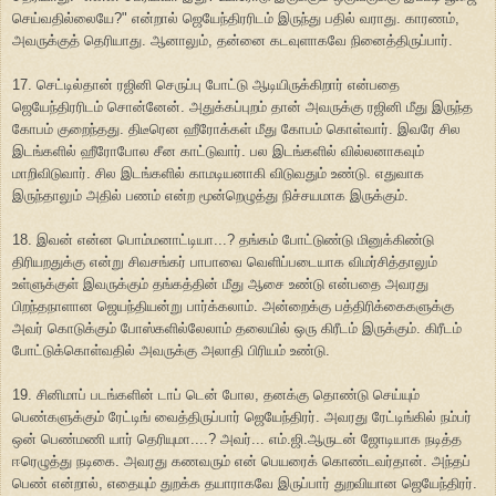
செய்வதில்லையே?" என்றால் ஜெயேந்திரரிடம் இருந்து பதில் வராது. காரணம்,
அவருக்குத் தெரியாது. ஆனாலும், தன்னை கடவுளாகவே நினைத்திருப்பார்.
17. செட்டில்தான் ரஜினி செருப்பு போட்டு ஆடியிருக்கிறார் என்பதை
ஜெயேந்திரரிடம் சொன்னேன். அதுக்கப்புறம் தான் அவருக்கு ரஜினி மீது இருந்த
கோபம் குறைந்தது. திடீரென ஹீரோக்கள் மீது கோபம் கொள்வார். இவரே சில
இடங்களில் ஹீரோபோல சீன காட்டுவார். பல இடங்களில் வில்லனாகவும்
மாறிவிடுவார். சில இடங்களில் காமடியனாகி விடுவதும் உண்டு. எதுவாக
இருந்தாலும் அதில் பணம் என்ற மூன்றெழுத்து நிச்சயமாக இருக்கும்.
18. இவன் என்ன பொம்மனாட்டியா...? தங்கம் போட்டுண்டு மினுக்கிண்டு
திரியறதுக்கு என்று சிவசங்கர் பாபாவை வெளிப்படையாக விமர்சித்தாலும்
உள்ளுக்குள் இவருக்கும் தங்கத்தின் மீது ஆசை உண்டு என்பதை அவரது
பிறந்தநாளான ஜெயந்தியன்று பார்க்கலாம். அன்றைக்கு பத்திரிக்கைகளுக்கு
அவர் கொடுக்கும் போஸ்களில்லேலாம் தலையில் ஒரு கிரீடம் இருக்கும். கிரீடம்
போட்டுக்கொள்வதில் அவருக்கு அலாதி பிரியம் உண்டு.
19. சினிமாப் படங்களின் டாப் டென் போல, தனக்கு தொண்டு செய்யும்
பெண்களுக்கும் ரேட்டிங் வைத்திருப்பார் ஜெயேந்திரர். அவரது ரேட்டிங்கில் நம்பர்
ஒன் பெண்மணி யார் தெரியுமா....? அவர்... எம்.ஜி.ஆருடன் ஜோடியாக நடித்த
ஈரெழுத்து நடிகை. அவரது கணவரும் என் பெயரைக் கொண்டவர்தான். அந்தப்
பெண் என்றால், எதையும் துறக்க தயாராகவே இருப்பார் துறவியான ஜெயேந்திரர்.