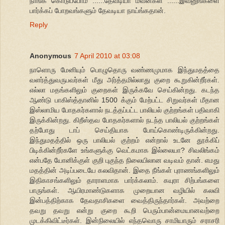
நாங்க கொடுப்போம் ......தேவடியா மவன்கள் ......இவனுங்களை
பார்க்கப் போறவங்களும் தேவடியா நாய்ங்கதான்.
Reply
Anonymous
7 April 2010 at 03:08
நாளொரு மேனியும் பொழுதொரு வண்ணமுமாக இந்துமதத்தை
வளர்த்துவருபவர்கள் மீது அர்த்தமில்லாது குறை கூறுகின்றீர்கள்.
எல்லா மதங்களிலும் குறைகள் இருக்கவே செய்கின்றது. கடந்த
ஆண்டு பாகிஸ்த்தானில் 1500 க்கும் மேற்பட்ட சிறுவர்கள் மீதான
இஸ்லாமிய போதகர்களால் நடத்தப்பட்ட பாலியல் குற்றங்கள் பதிவாகி
இருக்கின்றது. கிறீஸ்தவ போதகர்களால் நடந்த பாலியல் குற்றங்கள்
தற்போது டாப் செய்தியாக போய்கொண்டிருக்கின்றது.
இந்துமதத்தில் ஒரு பாலியல் குற்றம் என்றால் உடனே தூக்கிப்
பிடிக்கின்றீர்களே உங்களுக்கு வெட்கமாக இல்லையா? சிவலிங்கம்
என்பதே யோனிக்குள் குறி புகுந்த நிலையிலான வடிவம் தான். எமது
மதத்தின் அடிப்படையே கலவிதான். இதை நீங்கள் புராணங்களிலும்
இதிகாசங்களிலும் தாராளமாக பார்க்கலாம். கயுரா சிற்பங்களை
பாருங்கள். ஆயிரமாண்டுகளாக முறையான வழியில் கலவி
இன்பத்திற்காக தேவதாசிகளை வைத்திருந்தார்கள். அவற்றை
தவறு தவறு என்று குறை கூறி பெரும்பான்மையானவற்றை
முடக்கிவிட்டீர்கள். இன்நிலையில் எந்தவொரு சாமியாரும் சராசரி