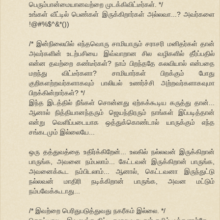
பெரும்பான்மையானவற்றை முடக்கிவிட்டீர்கள். */
உங்கள் வீட்டில் பெண்கள் இருக்கிறார்கள் அல்லவா...? அவர்களை
!@#%$^&*())
/* இன்நிலையில் எந்தவொரு சாமியாரும் சராசரி மனிதர்கள் தான்
அவர்களின் உடற்பசியை இவ்வாறான சில வழிகளில் தீர்ப்பதில்
என்ன தவற்றை கண்டீர்கள்? நாம் பிறந்ததே கலவியால் என்பதை
மறந்து விட்டீர்களா? சாமியார்கள் பிறக்கும் போது
குறிகளற்றவர்களாகவும் பாலியல் உணர்ச்சி அற்றவர்களாகவுமா
பிறக்கின்றார்கள்? */
இந்த இடத்தில் நீங்கள் சொன்னது ஏற்கக்கூடிய கருத்து தான்...
ஆனால் நித்தியானந்தரும் ஜெயந்திரரும் நாங்கள் இப்படித்தான்
என்று வெளிப்படையாக ஒத்துக்கொண்டால் யாருக்கும் எந்த
சங்கடமும் இல்லையே...
ஒரு தத்துவத்தை உதிர்க்கிறேன்... உலகில் நல்லவன் இருக்கிறான்
பாருங்க, அவனை நம்பலாம்... கேட்டவன் இருக்கிறான் பாருங்க,
அவனைக்கூட நம்பிடலாம்... ஆனால், கெட்டவனா இருந்துட்டு
நல்லவன் மாதிரி நடிக்கிறான் பாருங்க, அவன மட்டும்
நம்பவேக்கூடாது...
/* இவற்றை பெரிதுபடுத்துவது நகரீகம் இல்லை. */