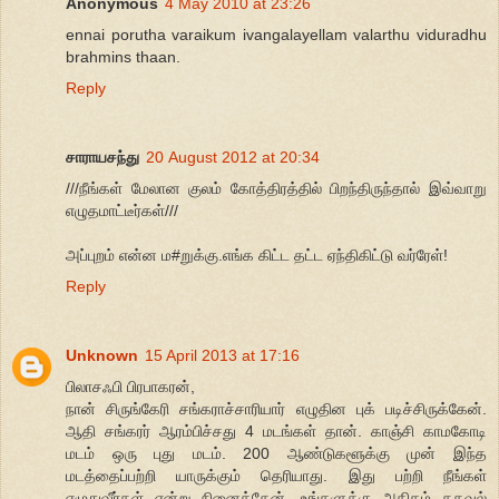
Anonymous
4 May 2010 at 23:26
ennai porutha varaikum ivangalayellam valarthu viduradhu
brahmins thaan.
Reply
சாராயசந்து
20 August 2012 at 20:34
///நீங்கள் மேலான குலம் கோத்திரத்தில் பிறந்திருந்தால் இவ்வாறு
எழுதமாட்டீர்கள்///
அப்புறம் என்ன ம#றுக்கு.எங்க கிட்ட தட்ட ஏந்திகிட்டு வர்ரேள்!
Reply
Unknown
15 April 2013 at 17:16
பிலாசஃபி பிரபாகரன்,
நான் சிருங்கேரி சங்கராச்சாரியார் எழுதின புக் படிச்சிருக்கேன்.
ஆதி சங்கரர் ஆரம்பிச்சது 4 மடங்கள் தான். காஞ்சி காமகோடி
மடம் ஒரு புது மடம். 200 ஆண்டுகளூக்கு முன் இந்த
மடத்தைப்பற்றி யாருக்கும் தெரியாது. இது பற்றி நீங்கள்
எழுதுவீர்கள் என்று நினைத்தேன். உங்களுக்கு அதிகம் தகவல்