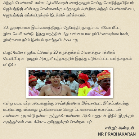
அந்தப் பெண்மணி என்ன ஆப்ளிகேஷன் வைத்தாலும் செய்து கொடுத்துவிடுவார்.
ஜெயேந்திரர் எப்போது சென்னைக்கு வந்தாலும் அன்றிரவு அந்தப் பெண்மணியை,
ஜெயேந்திரர் தங்கியிருக்கும் இடத்தில் பார்க்கலாம்.
20. துறவுக்கான இலக்கணத்திற்கும் ஜெயேந்திரருக்கும் பல கிலோ மீட்டர்
இடைவெளி உண்டு. இந்து மதத்தின் மீது உண்மையான நம்பிக்கையுள்ளவர்கள்,
இவர்களை நம்பி இனியும் ஏமாந்துவிடக்கூடாது.
பி.கு: மேலே எழுதிய ட்வென்டி 20 கருத்துக்கள் அனைத்தும் நக்கீரன்
வெளியீட்டின் "நானும் அவரும்" புத்தகத்தில் இருந்து எடுக்கப்பட்ட வார்த்தைகள்
மட்டுமே.
என்னுடைய மற்ற பதிவுகளுக்கு செய்கிறீர்களோ இல்லையோ. இந்தப்பதிவுக்கு
மட்டுமாவது உங்களது ஓட்டுகளையும் பின்னூட்டங்களையும் கூச்சப்படாமல்
கண்ணை மூடிண்டு நன்னா குத்துங்கோண்ணா. அப்போதுதான் இதில் இருக்கும்
கருத்துக்கள் கடைக்கோடி தமிழனுக்கும் சென்றடையும்.
என்றும் அன்புடன்,
NR PRABHAKARAN