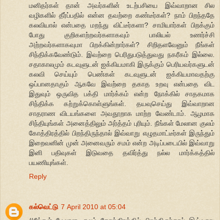
மனிதர்கள் தான் அவர்களின் உடற்பசியை இவ்வாறான சில
வழிகளில் தீர்ப்பதில் என்ன தவற்றை கண்டீர்கள்? நாம் பிறந்ததே
கலவியால் என்பதை மறந்து விட்டீர்களா? சாமியார்கள் பிறக்கும்
போது குறிகளற்றவர்களாகவும் பாலியல் உணர்ச்சி
அற்றவர்களாகவுமா பிறக்கின்றார்கள்? சிறிதளவேனும் நீங்கள்
சிந்திக்கவேண்டும். இவற்றை பெரிதுபடுத்துவது நகரீகம் இல்லை.
சதாகாலமும் கடவுளுடன் ஐக்கியமாகி இருக்கும் பெரியவர்களுடன்
கலவி செய்யும் பெண்கள் கடவுளுடன் ஐக்கியமாவதற்கு
ஒப்பானதாகும் ஆகவே இவற்றை தகாத உறவு என்பதை விட
இதுவும் ஒருவித பக்தி மார்க்கம் என்ற நோக்கில் சாதகமாக
சிந்திக்க கற்றுக்கொள்ளுங்கள். தயவுசெய்து இவ்வாறான
சாதராண விடயங்களை அவதூறாக மாற்ற வேண்டாம். ஆழமாக
சிந்தியுங்கள் அனைத்திலும் அர்த்தம் புரியும். நீங்கள் மேலான குலம்
கோத்திரத்தில் பிறந்திருந்தால் இவ்வாறு எழுதமாட்டீர்கள் இருந்தும்
இறைவனின் முன் அனைவரும் சமம் என்ற அடிப்படையில் இவ்வாறு
இனி பதிவுகள் இடுவதை தவிர்த்து நல்ல மார்க்கத்தில்
பயணியுங்கள்.
Reply
கல்வெட்டு
7 April 2010 at 05:04