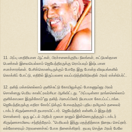
11. அப்பு மாதிரியான ஆட்கள், பிரச்சனைக்குரிய நிலங்கள், கட்டுமஸ்தான
பெண்கள் இவையெல்லாம் ஜெயேந்திரருக்கு ரொம்பவும் இஷ்டமான
சமாச்சாரங்கள். பேசிக்கொண்டிருக்கும் போதே இது போன்ற விஷயங்களில்
கொக்கிப் போட்டு, எதிரில் இருப்பவரை வயப்படுத்திவிடுவதில் அவர் எக்ஸ்பெர்ட்.
12. தலித் மக்களெல்லாம் குளிச்சுட்டு கோயிலுக்குப் போகணும்னு அவர்
சொன்னது பெரிய கான்ட்ரவர்சியா ஆகிவிட்டது. "அப்படின்னா நாங்களெல்லாம்
குளிக்காமலா இருக்கோம்"னு தலித் அமைப்பினர் நியாயமா கோபப்பட்டாங்க.
ஜெயேந்திரருக்கு எதிரா கோர்ட்டுக்குப் போவதற்கும் புதிய தமிழகம் தலைவர்
டாக்டர் கிருஷ்ணசாமி தயாராயிட்டார். ஜெயேந்திரர் என்னிடம் இதுபற்றி
சொன்னார். ஒரு ஓட்டல் அதிபர் மூலமா நானும் இன்னொருத்தரும் டாக்டர்
கிருஷ்ணசாமியை சந்தித்தோம். "பெரியவர் இந்து மதத்திற்காக நிறைய செய்றார்.
எல்லோரையும் அரவணைச்சுப் போக நினைக்கிறார். தயவு செஞ்சு அவர் மேலே