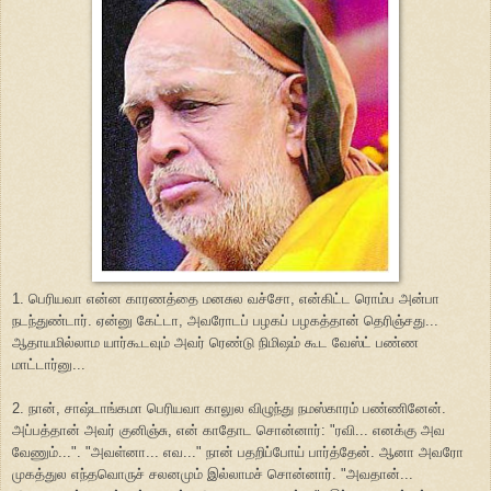
1. பெரியவா என்ன காரணத்தை மனசுல வச்சோ, என்கிட்ட ரொம்ப அன்பா
நடந்துண்டார். ஏன்னு கேட்டா, அவரோடப் பழகப் பழகத்தான் தெரிஞ்சது...
ஆதாயமில்லாம யார்கூடவும் அவர் ரெண்டு நிமிஷம் கூட வேஸ்ட் பண்ண
மாட்டார்னு...
2. நான், சாஷ்டாங்கமா பெரியவா காலுல விழுந்து நமஸ்காரம் பண்ணினேன்.
அப்பத்தான் அவர் குனிஞ்சு, என் காதோட சொன்னார்: "ரவி... எனக்கு அவ
வேணும்...". "அவள்னா... எவ..." நான் பதறிப்போய் பார்த்தேன். ஆனா அவரோ
முகத்துல எந்தவொருச் சலனமும் இல்லாமச் சொன்னார். "அவதான்...