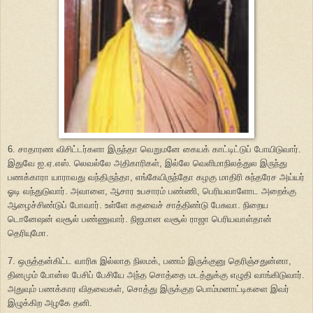
6. சாதாரண விசிட்டர்களா இருந்தா வெறுமனே கையக் காட்டிட்டுப் போயிடுவார்.
இதுவே ஐ.ஏ.எஸ். லெவல்லே அதிகாரிகள், இல்லே வெளிமாநிலத்துல இருந்து
பணக்காரா யாராவது வந்திருந்தா, எங்கேயிருந்தோ கழகு மாதிரி சுந்தரேச அய்யர்
ஓடி வந்துடுவார். அவாளை, ஆசார உபசாரம் பண்ணி, பெரியவாளோட அறைக்கு
ஆழைச்சிண்டுப் போவார். உள்ளே கதவைச் சாத்திண்டு பேசுவா. நிறைய
டொனேஷன் வசூல் பண்ணுவார். நிஜமான வசூல் ராஜா பெரியவாள்தான்
தெரியுமோ.
7. ஒருத்தன்கிட்ட வாரிசு இல்லாத நிலமக், பணம் இருக்குனு தெரிஞ்சதுன்னா,
தினமும் போன்ல பேசிப் பேசியே அந்த சொத்தை மடத்துக்கு எழுதி வாங்கிடுவார்.
அதுவும் பணக்கார விதவைகள், சொத்து இருக்குற பொம்மனாட்டிகளை இவர்
இழுக்கிற அழகே தனி.