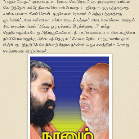
"நானும் அவரும்" புத்தகம் தான். இரவல் கொடுத்த அந்த புத்தகத்தை யாரிடம்
கொடுத்தேன் என்றே நினைவில்லாமல் போனதால் புதியதாக ஒரு புத்தகத்தை
வாங்க புயலாக கிளம்பினேன். ஒருவேளை பிராமணீயம் அந்த புத்தகத்தை
முடக்கிவிட்டதோ என்னவோ. எங்கே தேடியும் புத்தகம் கிடைக்கவில்லை. அதிலும்
சில கடைக்காரர்கள் "அப்படி ஒரு புத்தகம் இருக்கிறதா...?" என்று
நெற்றிச்சுருக்கியபோது அதிர்ந்துபோனேன். தி.நகரில் கண்டிப்பாக கிடைக்குமென
நம்பிப்போனவனுக்கு அங்காடித் தெரு காட்சிகளை நேரில் பார்த்த உணர்வுதான்
மிஞ்சியது. இறுதியில் வெறியோடு நேராக நக்கீரன் அலுவலகத்திற்கே சென்று
வெற்றியோடு திரும்பினேன்.