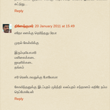
கட்டுது...
Reply
தினேஷ்குமார்
20 January 2011 at 15:49
எதோ எனக்கு தெரிந்தது பிரபா
முதல் கேள்விக்கு
இரும்புவியாபாரி
மளிகைக்கடை
ஜவுளிக்கடை
தங்கம்
சரி ரெண்டாவதுக்கு போவோமா
கோவிந்தனுக்கு இடப்புறம் மூர்த்தி வலப்புறம் சந்தானம் எதிரே நம்ம
நெப்போலியன்
Reply