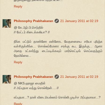
Reply
Philosophy Prabhakaran
21 January 2011 at 02:19
@ கே.ஆர்.பி.செந்தில்
// மேட்டர் கிடைக்கலியா? //
நீங்க மட்டும் தாண்ணே என்னோட வேதனையை சரியா புரிஞ்சு
வச்சிருக்கீங்க... சொல்லப்போனா சரக்கு கூட இருக்கு... ஆனா
அதை உட்கார்ந்து டைப்படிக்கவும் மார்கெட்டிங் செய்வதற்கும்
நேரமில்லை...
Reply
Philosophy Prabhakaran
21 January 2011 at 02:19
@ NKS.ஹாஜா மைதீன்
// அப்புறமா வந்து சொல்றேன்.... //
எப்புறமா...? நான் விடையெல்லாம் சொல்லி முடிச்ச அப்புறமாவா...?
Reply