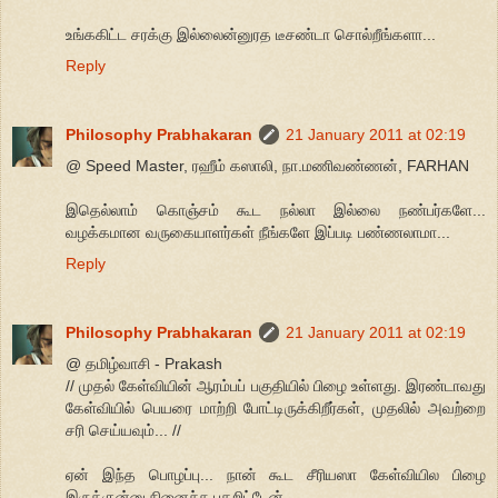
உங்ககிட்ட சரக்கு இல்லைன்னுரத டீசண்டா சொல்றீங்களா...
Reply
Philosophy Prabhakaran
21 January 2011 at 02:19
@ Speed Master, ரஹீம் கஸாலி, நா.மணிவண்ணன், FARHAN
இதெல்லாம் கொஞ்சம் கூட நல்லா இல்லை நண்பர்களே...
வழக்கமான வருகையாளர்கள் நீங்களே இப்படி பண்ணலாமா...
Reply
Philosophy Prabhakaran
21 January 2011 at 02:19
@ தமிழ்வாசி - Prakash
// முதல் கேள்வியின் ஆரம்பப் பகுதியில் பிழை உள்ளது. இரண்டாவது
கேள்வியில் பெயரை மாற்றி போட்டிருக்கிறீர்கள், முதலில் அவற்றை
சரி செய்யவும்... //
ஏன் இந்த பொழப்பு... நான் கூட சீரியஸா கேள்வியில பிழை
இருக்குன்னு நினைச்சு பதறிட்டேன்...