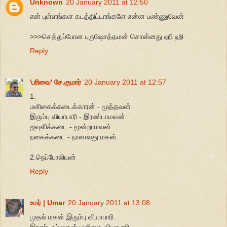
Unknown
20 January 2011 at 12:50
என் புள்ளங்கள கடத்திட்டாங்களே என்ன பண்ணுவேன்
>>>செத்துப்போன புருஷோத்தமன் சொன்னது ஹி ஹி
Reply
'பரிவை' சே.குமார்
20 January 2011 at 12:57
1.
மளிகைக்கடைக்காரன் - மூத்தவன்
இரும்பு வியாபாரி - இரண்டாமவன்
ஜவுளிக்கடை - மூன்றாமவன்
நகைக்கடை - நாலாவது மகன்.
2.நெப்போலியன்
Reply
உமர் | Umar
20 January 2011 at 13:08
முதல் மகன் இரும்பு வியாபாரி.
இரண்டாம் மகன் மளிகை வியாபாரி