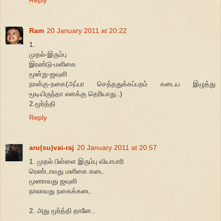
Ram
20 January 2011 at 20:22
1.
முதல்-இரும்பு
இரண்டு-மளிகை
மூன்று-ஜவுளி
நான்கு-நகை(அப்பா செத்ததுக்கப்பறம் கடைய இழுத்து
மூடியிருந்தா எனக்கு தெரியாது..)
2.மூர்த்தி
Reply
aru(su)vai-raj
20 January 2011 at 20:57
1. முதல் பிள்ளை இரும்பு வியாபாரி
ரெண்டாவது மளிகை கடை
மூணாவது ஜவுளி
நாலாவது நகைக்கடை
2. அது மூர்த்தி தானே..