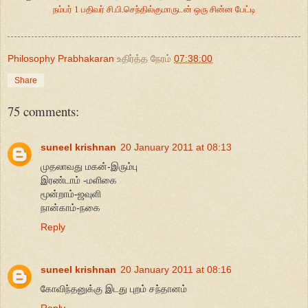
நம்பர் 1 பதிவர் சி.பி.செந்தில்குமாருடன் ஒரு சின்ன பேட்டி
Philosophy Prabhakaran
உதிர்த்த நேரம்
07:38:00
Share
75 comments:
suneel krishnan
20 January 2011 at 08:13
முதலாவது மகன்-இரும்பு
இரண்டாம் -மளிகை
மூன்றாம்-ஜவுளி
நான்காம்-நகை
Reply
suneel krishnan
20 January 2011 at 08:16
கோவிந்தனுக்கு இடது புறம் சந்தானம்