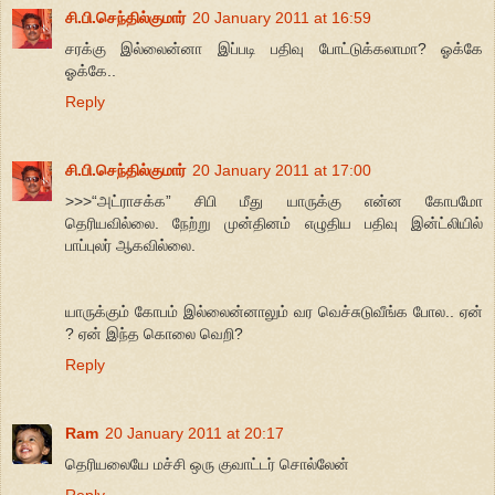
சி.பி.செந்தில்குமார்
20 January 2011 at 16:59
சரக்கு இல்லைன்னா இப்படி பதிவு போட்டுக்கலாமா? ஓக்கே
ஓக்கே..
Reply
சி.பி.செந்தில்குமார்
20 January 2011 at 17:00
>>>“அட்ராசக்க” சிபி மீது யாருக்கு என்ன கோபமோ
தெரியவில்லை. நேற்று முன்தினம் எழுதிய பதிவு இன்ட்லியில்
பாப்புலர் ஆகவில்லை.
யாருக்கும் கோபம் இல்லைன்னாலும் வர வெச்சுடுவீங்க போல.. ஏன்
? ஏன் இந்த கொலை வெறி?
Reply
Ram
20 January 2011 at 20:17
தெரியலையே மச்சி ஒரு குவாட்டர் சொல்லேன்
Reply