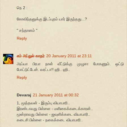
நெ 2 :
கோவிந்தனுக்கு இடப்புறம் யார் இருந்தது...?
" சந்தானம் "
Reply
எம் அப்துல் காதர்
20 January 2011 at 23:11
அய்யா பிரபா நான் வீட்டுக்கு முழுசா போகணும். ஒட்டு
போட்டுட்டேன். வரட்டா!! ஹி.. ஹி..
Reply
Devaraj
21 January 2011 at 00:32
1, மூத்தவன் - இரும்பு வியாபாரி..
இரண்டாவது பிள்ளை - மளிகைக்கடைக்காரன்..
மூன்றாவது பிள்ளை - ஜவுளிக்கடை வியாபாரி..
கடைசி பிள்ளை - நகைக்கடை வியாபாரி..