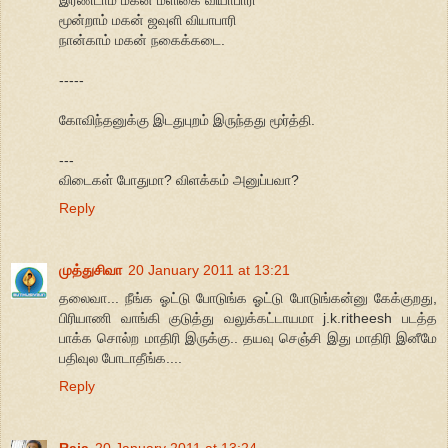
மூன்றாம் மகன் ஜவுளி வியாபாரி
நான்காம் மகன் நகைக்கடை.
-----
கோவிந்தனுக்கு இடதுபுறம் இருந்தது மூர்த்தி.
---
விடைகள் போதுமா? விளக்கம் அனுப்பவா?
Reply
முத்துசிவா
20 January 2011 at 13:21
தலைவா... நீங்க ஓட்டு போடுங்க ஓட்டு போடுங்கன்னு கேக்குறது,
பிரியாணி வாங்கி குடுத்து வலுக்கட்டாயமா j.k.ritheesh படத்த
பாக்க சொல்ற மாதிரி இருக்கு.. தயவு செஞ்சி இது மாதிரி இனீமே
பதிவுல போடாதீங்க....
Reply
Raja
20 January 2011 at 13:24