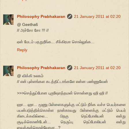
Philosophy Prabhakaran
21 January 2011 at 02:20
@ Geetha6
// அச்சோ சோ !!! //
ஏன் மேடம் பதறுறீங்க... சீக்கிரமா சொல்லுங்க...
Reply
Philosophy Prabhakaran
21 January 2011 at 02:20
@ விக்கி உலகம்
// என் புள்ளங்கள கடத்திட்டாங்களே என்ன பண்ணுவேன்
>>>செத்துப்போன புருஷோத்தமன் சொன்னது ஹி ஹி //
ஹா... ஹா... மூணு பிள்ளைகளுக்கு மட்டும் நீங்க வச்ச பெயர்களை
பயன்படுத்திக்கொள்ள நான்காவது பிள்ளைக்கு மட்டும் பெயர்
கிடைக்கவில்லை... பிறகு நெப்போலியன் என்று
சூடிக்கொண்டேன்... நெருப்பு நெப்போலியன் என்று
வைத்துக்கொள்வோமா...?