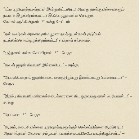
“
நம்ம புருஷோத்தமன்தான் இறந்துவிட்டாரே...! அவரது நான்கு பிள்ளைகளும்
நலமாக இருக்கிறார்களா...? இப்பொழுது என்ன செய்துக்
கொண்டிருக்கின்றனர்...?
”
என்று கேட்டார்.
“
ஏன் அவர்கள் அனைவருமே பூரண நலத்துடன்தான் குடும்பம்
நடத்திக்கொண்டிருக்கிறார்கள்...!
”
என்றான் சந்தானம்.
“
மூத்தவன் என்ன செய்கிறான்...?
”
–
பெருசு
“
அவன் ஜவுளி வியாபாரி இல்லையே...
”
–
சரக்கு
“
அப்படியென்றால் ஜவுளிக்கடை வைத்திருப்பது இரண்டாவது பிள்ளையா...?
”
–
பெருசு
“
இரும்பு வியாபாரி மளிகைக்கடைக்காரனை விட ஒருவயது தான் பெரியவன்...!
”
–
சரக்கு
“
அப்படியா...?
”
–
பெருசு
“
ஆமாம், கடைசி பிள்ளை புருஷோத்தமனுக்குச் செல்லப்பிள்ளை ஆயிற்றே...!
அதனால்தான் அவனை தம்முடன் நகைக்கடையிலேயே வைத்திருந்தார்...
”
–