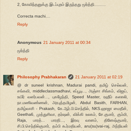
2, கோவிந்தனுக்கு இடப்புறம் இருந்தது மூர்த்தி..........
Correcta machi....
Reply
Anonymous
21 January 2011 at 00:34
மூர்த்தி
Reply
Philosophy Prabhakaran
21 January 2011 at 02:19
@ dr suneel krishnan, Madurai pandi, தமிழ் செல்வன்,
சங்கவி, middleclassmadhavi, எப்பூடி.., அஞ்சா சிங்கம், விஜய்,
உயிர் வளர்பவன்..., புகழேந்தி, Speed Master, ரஹீம் கஸாலி,
நா.மணிவண்ணன், அரபுத்தமிழன், Abdul Basith, FARHAN,
தமிழ்வாசி - Prakash, கே.ஆர்.பி.செந்தில், NKS.ஹாஜா மைதீன்,
Geetha6, முத்துசிவா, தர்ஷன், விக்கி உலகம், சே.குமார், கும்மி,
Raja, பாரத்... பாரதி..., இரவு வானம், தினேஷ்குமார்,
சி.பி.செந்தில்குமார், தம்பி கூர்மதியன், aru(su)vai-raj, அந்நியன்