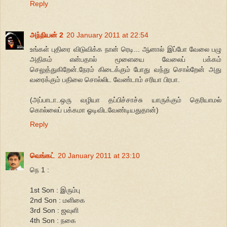
Reply
அந்நியன் 2
20 January 2011 at 22:54
உங்கள் புதிரை விடுவிக்க நான் ரெடி... ஆனால் இப்போ வேலை பழு
அதிகம் என்பதால் மூளையை வேலைப் பக்கம்
செலுத்துகிறேன்.நேரம் கிடைக்கும் போது வந்து சொல்றேன் அது
வரைக்கும் பதிலை சொல்லிட வேண்டாம் சரியா பிரபா.
(அப்பாடா..ஒரு வழியா தப்பிச்சாச்சு யாருக்கும் தெரியாமல்
கொல்லைப் பக்கமா ஓடிவிடவேண்டியதுதான்)
Reply
வெங்கட்
20 January 2011 at 23:10
நெ 1 :
1st Son : இரும்பு
2nd Son : மளிகை
3rd Son : ஜவுளி
4th Son : நகை