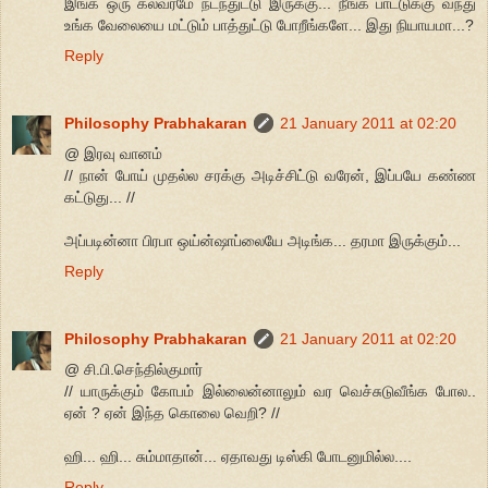
இங்க ஒரு கலவரமே நடந்துட்டு இருக்கு... நீங்க பாட்டுக்கு வந்து
உங்க வேலையை மட்டும் பாத்துட்டு போறீங்களே... இது நியாயமா...?
Reply
Philosophy Prabhakaran
21 January 2011 at 02:20
@ இரவு வானம்
// நான் போய் முதல்ல சரக்கு அடிச்சிட்டு வரேன், இப்பயே கண்ண
கட்டுது... //
அப்படின்னா பிரபா ஒய்ன்ஷாப்லையே அடிங்க... தரமா இருக்கும்...
Reply
Philosophy Prabhakaran
21 January 2011 at 02:20
@ சி.பி.செந்தில்குமார்
// யாருக்கும் கோபம் இல்லைன்னாலும் வர வெச்சுடுவீங்க போல..
ஏன் ? ஏன் இந்த கொலை வெறி? //
ஹி... ஹி... சும்மாதான்... ஏதாவது டிஸ்கி போடனுமில்ல....
Reply