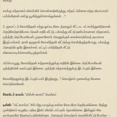
சரக்கு
சரக்கு சந்தானம் விளக்கிச் சொன்னதிலிருந்து, எந்தப் பிள்ளை எந்த வியாபாரம்
பார்க்கிறான் என்று யூகித்துச்சொல்லுங்கள்....?
2. குவாட்டர் கோவிந்தன் சற்று ஓய்வு கிடைத்தாலும் சீட்டாட உட்கார்ந்துவிடுவான்.
அதற்கேற்றாற்போல அவன் எதிர் வீட்டு, பக்கத்து வீட்டு நண்பர்களான சந்தானம்,
மூர்த்தி, நெப்போலியன் முதலானோர் அவனுக்குக் கைகொடுக்கத் தயாராக
இருப்பார்கள். நான் ஒருநாள் கோவிந்தன் வீட்டுக்கு சென்றிருந்தபோது, பக்கத்து
அறையில் ஒரே இரைச்சல். எட்டிப் பார்த்தேன் சீட்டு
விளையாடிக்கொண்டிருந்தார்கள்.
அப்பொழுது, கோவிந்தன் சந்தானத்துக்கு எதிரில் இல்லை. நெப்போலியன்
மூர்த்தியின் வலப்புறம் இல்லை. மூர்த்தி சந்தானத்துக்கு இடப்புறம் இல்லை.
கோவிந்தனுக்கு இடப்புறம் யார் இருந்தது...? கொஞ்சம் மூளைக்கு வேலை
கொடுங்களேன்.
கேரக்டர் உபயம்:
“
விக்கி உலகம்
”
வெங்கட்
டிஸ்கி:
“
அட்ராசக்க
”
சிபி மீது யாருக்கு என்ன கோபமோ தெரியவில்லை. நேற்று
முன்தினம் எழுதிய பதிவு இன்ட்லியில் பாப்புலர் ஆகவில்லை. இன்னும் சில
வாக்குகளே தேவைப்படுங்கின்றன. அதையும் கொஞ்சம் கவனிச்சிட்டு போங்க: -