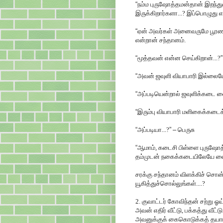
“
நம்ம புருஷோத்தமன்தான் இறந்து
இருக்கிறார்களா...? இப்பொழுது 
“
ஏன் அவர்கள் அனைவருமே பூரண நல
என்றான் சந்தானம்.
“
மூத்தவன் என்ன செய்கிறான்...?
”
“
அவன் ஜவுளி வியாபாரி இல்லையே
“
அப்படியென்றால் ஜவுளிக்கடை வை
“
இரும்பு வியாபாரி மளிகைக்கடை
“
அப்படியா...?
”
–
பெருசு
“
ஆமாம், கடைசி பிள்ளை புருஷோத
தம்முடன் நகைக்கடையிலேயே வைத்
சரக்கு சந்தானம் விளக்கிச் சொன்ன
யூகித்துச்சொல்லுங்கள்....?
2. குவாட்டர் கோவிந்தன் சற்று ஓய
அவன் எதிர் வீட்டு, பக்கத்து வீ
அவனுக்குக் கைகொடுக்கத் தயாராக