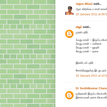
அஞ்சா சிங்கம்
said...
ஆள விடுங்கடா சாமி காலங்கா
20 January 2011 at 09:
விஜய்
said...
முதல் புதிர்
1வது மகன் -- இரும்பு வியா
2வது மகன் -- மளிகை
3வது மகன் -- ஜவுளி
4வது மகன் -- நகை
இரண்டாம் புதிர்
கோவிந்தனுக்கு இடது புறம் 
20 January 2011 at 10:
Dr Senthilkumar Chan
மூத்தவன் இரும்பு வியாபார
இளையவன் நகை வியாபாரி