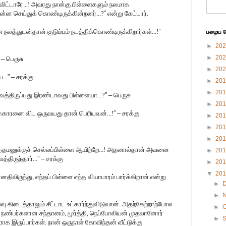
விட்டாரே...! அவரது நான்கு பிள்ளைகளும் நலமாக
என்ன செய்துக் கொண்டிருக்கின்றனர்...?
”
என்று கேட்டார்.
த்துடன்தான் குடும்பம் நடத்திக்கொண்டிருக்கிறார்கள்...!
”
பழைய பே
►
20
►
20
–
பெருசு
►
20
...
”
–
சரக்கு
►
20
►
20
த்திருப்பது இரண்டாவது பிள்ளையா...?
”
–
பெருசு
►
20
க்காரனை விட ஒருவயது தான் பெரியவன்...!
”
–
சரக்கு
►
20
►
20
►
20
்தமனுக்குச் செல்லப்பிள்ளை ஆயிற்றே...! அதனால்தான் அவனை
►
20
திருந்தார்...
”
–
சரக்கு
►
20
▼
20
திலிருந்து, எந்தப் பிள்ளை எந்த வியாபாரம் பார்க்கிறான் என்று
►
►
்வு கிடைத்தாலும் சீட்டாட உட்கார்ந்துவிடுவான். அதற்கேற்றாற்போல
►
O
ட்டு நண்பர்களான சந்தானம், மூர்த்தி, நெப்போலியன் முதலானோர்
►
 இருப்பார்கள். நான் ஒருநாள் கோவிந்தன் வீட்டுக்கு