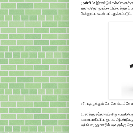
முஸ்கி 3:
இரண்டு கேள்விகளுக்கு
ஏதாவதொரு நல்ல மின்-புத்தகம் பர
பின்னூட்டங்கள் மட்டறுக்கப்படும்.
சரி, புதருக்குள் போவோம்... ச்சே ச
1. சரக்கு சந்தானம் சிறு வயதில
சுபாவமாகிவிட்டது. பல ஆண்டுகளுக்
அப்பொழுது ஊரில் அவருக்கு தெரிந