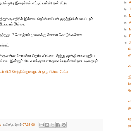
►
ல் ஒரே இரைச்சல். எட்டிப் பார்த்தேன் சீட்டு
►
►
ுக்கு எதிரில் இல்லை. நெப்போலியன் மூர்த்தியின் வலப்புறம்
►
A
இடப்புறம் இல்லை.
►
இருந்தது...? கொஞ்சம் மூளைக்கு வேலை கொடுங்களேன்.
►
F
▼
ங்கட்
ப
ம
ருக்கு என்ன கோபமோ தெரியவில்லை. நேற்று முன்தினம் எழுதிய
கவில்லை. இன்னும் சில வாக்குகளே தேவைப்படுங்கின்றன. அதையும்
வ
ிவர் சி.பி.செந்தில்குமாருடன் ஒரு சின்ன பேட்டி
இ
ப
க
ப
ந
பு
an
உதிர்த்த நேரம்
07:38:00
ந