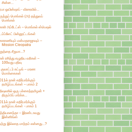
சின்ன...
ிரபா ஒயின்ஷாப் - விரைவில்...
ருத்துப் பொங்கல் (அ) தத்துவப்
பொங்கல்
ோலி அப்டேட்ஸ் – பொங்கல் ஸ்பெஷல்
ெம்ப்ளேட் பின்னூட்டங்கள்
காராணியும் மன்மதராஜாவும் –
Mission Cleopatra
ிறுத்தை சீறுமா...?
ான் ரசித்து எழுதிய வரிகள் –
100வது பதிவு
 குவாட்டர் கட்டிங் – மரண
மொக்கைகள்
011ல் நான் எதிர்பார்க்கும்
தமிழ்ப்படங்கள் – பாகம் 2
திவுலகில் ஒரு பச்சைத்தமிழன் +
திரும்பிப் பார்க்க...
011ல் நான் எதிர்பார்க்கும்
தமிழ்ப்படங்கள் - பாகம் 1
ித்தியானந்தா – இரண்டாவது
இன்னிங்ஸ்
ேற்று இல்லாத மாற்றம் என்னது...?