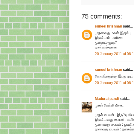
75 comments:
suneel krishnan
said...
முதலாவது மகன்-இரும்பு
இரண்டாம் -மளிகை
மூன்றாம்-ஜவுளி
நான்காம்-நகை
20 January 2011 at 08:
suneel krishnan
said...
கோவிந்தனுக்கு இடது புறம்
20 January 2011 at 08:
Madurai pandi
said...
முதல் கேள்வி விடை
முதல் பையன் : இரும்பு விய
இரண்டாவது பையன் : மளி
மூணாவது பையன் : ஜவுளி 
நாலாவது பையன் : நகைக்