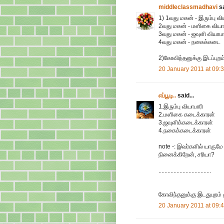
middleclassmadhavi
sa
1) 1வது மகன் - இரும்பு வி
2வது மகன் - மளிகை வியா
3வது மகன் - ஜவுளி வியாபா
4வது மகன் - நகைக்கடை
2)கோவிந்தனுக்கு இடப்புறம்
20 January 2011 at 09:
எப்பூடி..
said...
1.இரும்பு வியாபாரி
2.மளிகை கடைக்காரன்
3.ஜவுளிக்கடைக்காரன்
4.நகைக்கடைக்காரன்
note -: இவர்களில் யாரும
நினைக்கிறேன், சரியா?
...................................
கோவிந்தனுக்கு இடதுபுறம் மூ
20 January 2011 at 09: