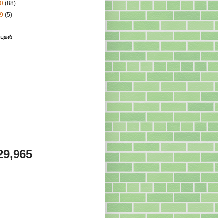
10
(88)
09
(5)
்புகள்
29,965