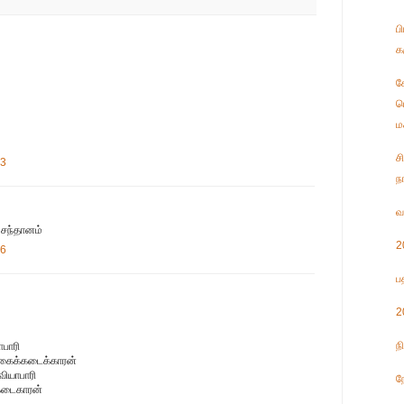
ப
க
க
ட
ம
ச
13
ந
வ
 சந்தானம்
2
16
ப
2
ந
ாபாரி
கைக்கடைக்காரன்
வியாபாரி
ந
கடைகாரன்