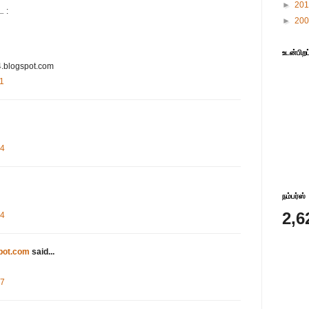
►
20
ை :
►
20
உடன்பிறப
4.blogspot.com
11
24
நம்பர்ஸ்
2,6
24
pot.com
said...
27