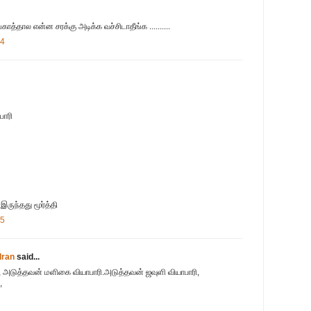
த்தால என்ன சரக்கு அடிக்க வச்சிடாதீங்க ..........
54
பாரி
இருந்தது மூர்த்தி
05
dran
said...
ி, அடுத்தவன் மளிகை வியாபாரி.அடுத்தவன் ஜவுளி வியாபாரி,
,