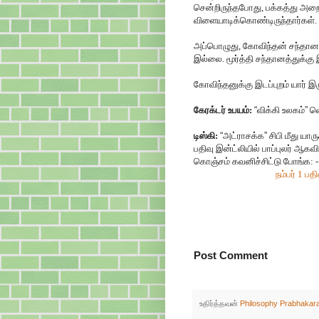
சென்றிருந்தபோது, பக்கத்து அறையி
விளையாடிக்கொண்டிருந்தார்கள்.
அப்பொழுது, கோவிந்தன் சந்தானத்த
இல்லை. மூர்த்தி சந்தானத்துக்கு 
கோவிந்தனுக்கு இடப்புறம் யார் 
கேரக்டர் உபயம்:
“
விக்கி உலகம்
”
வெ
டிஸ்கி:
“
அட்ராசக்க
”
சிபி மீது யா
பதிவு இன்ட்லியில் பாப்புலர் ஆ
கொஞ்சம் கவனிச்சிட்டு போங்க: -
நம்பர் 1 பத
Post Comment
உதிர்த்தவன்
Philosophy Prabhakar