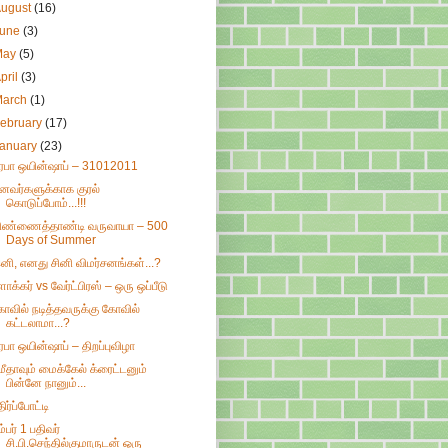
August
(16)
June
(3)
May
(5)
pril
(3)
March
(1)
ebruary
(17)
January
(23)
ிரபா ஒயின்ஷாப் – 31012011
ீனவர்களுக்காக குரல்
கொடுப்போம்...!!!
ிண்ணைத்தாண்டி வருவாயா – 500
Days of Summer
னி, எனது சினி விமர்சனங்கள்...?
்ளாக்கர் vs வேர்ட்பிரஸ் – ஒரு ஒப்பீடு
ோவில் நடித்தவருக்கு கோவில்
கட்டலாமா...?
ிரபா ஒயின்ஷாப் – திறப்புவிழா
மீதாவும் மைக்கேல் க்ரைட்டனும்
பின்னே நானும்...
திர்ப்போட்டி
ம்பர் 1 பதிவர்
சி.பி.செந்தில்குமாருடன் ஒரு