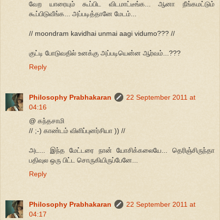
வேற யாரையும் கூப்பிட விடமாட்டீங்க... ஆனா நீங்கமட்டும்
கூப்பிடுவீங்க... அப்படித்தானே மேடம்...
// moondram kavidhai unmai aagi vidumo??? //
குட்டி போடுவதில் உனக்கு அப்படியென்ன ஆர்வம்...???
Reply
Philosophy Prabhakaran
22 September 2011 at
04:16
@ கந்தசாமி
// ;-) காண்டம் விளிப்புனர்சியா )) //
அட... இந்த மேட்டரை நான் யோசிக்கலையே... தெரிஞ்சிருந்தா
பதிவுல ஒரு பிட்ட சொருகியிருப்பேனே...
Reply
Philosophy Prabhakaran
22 September 2011 at
04:17