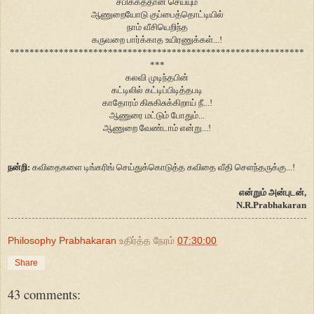
சபிக்கத்தான் செய்யும்
ஆணுறையோடு குப்பைத்தொட்டியில்
நாம் வீசியெறிந்த
கருவறை பார்க்காத உயிரணுக்கள்...!
************************************************************
***
கலவி முடிந்தபின்
கட்டிலில் கட்டிப்பிடித்தபடி
காதோரம் கிசுகிசுக்கிறாய் நீ...!
ஆணுரை மட்டும் போதும்...
ஆணுறை வேண்டாம் என்று...!
நன்றி:
கவிதைகளை டிங்கரிங் செய்துக்கொடுத்த கவிதை வீதி செளந்தருக்கு...!
என்றும் அன்புடன்,
N.R.Prabhakaran
Philosophy Prabhakaran
உதிர்த்த நேரம்
07:30:00
Share
43 comments: