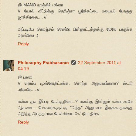
@ MANO நாஞ்சில் மனோ
// யோவ் வீட்டுக்கு தெரிஞ்சா பூரிக்கட்டை உடையப் போகுது
ஜாக்கிரதை.... //
அப்படியே கொஞ்சம் ரெண்டு பின்னூட்டத்துக்கு மேலே பாருங்க
அண்ணே :(
Reply
Philosophy Prabhakaran
22 September 2011 at
04:19
@ பாலா
// ரொம்ப முன்னேறிட்டீங்க. சொந்த அனுபவங்களா? ஸ்டார்
பதிவரே.... //
என்ன தல இப்படி கேக்குறீங்க...? எனக்கு இன்னும் கல்யாணமே
ஆகலை... பேச்சுலர்களுக்கு "அந்த" அனுபவம் இருக்காதான்னு
அடுத்த அபத்தமான கேள்வியை கேட்டுடாதீங்க...
Reply