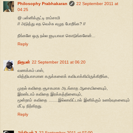
Philosophy Prabhakaran
22 September 2011 at
04:25
@ பன்னிக்குட்டி ராம்சாமி
// அடுத்து எத வெச்சு எழுத போறீங்க? //
நீங்களே ஒரு நல்ல ஐடியாவா கொடுங்களேன்...
Reply
நிரூபன்
22 September 2011 at 06:20
வணக்கம் பாஸ்,
வித்தியாசமான கருக்களைக் கவியாக்கியிருக்கிறீங்க,
முதல் கவிதை சூசகமாக அடங்காத ஆசையினையும்,
இரண்டாம் கவிதை இரக்கத்தினையும்,
மூன்றாம் கவிதை ........இல்லாவிட்டால் இனிக்கும் உணர்வுகளையும்
மீட்டி நிற்கிறது.
Reply
அந்நியன் 2
22 September 2011 at 07:00