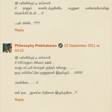
@ பன்னிக்குட்டி ராம்சாமி
// நானும் காண்டத்துலேயே எழுதுன கவிதையோன்னு
நெனச்சிட்டேன்.... //
டபுள் மீனிங்...???
Reply
Philosophy Prabhakaran
22 September 2011 at
04:22
@ பன்னிக்குட்டி ராம்சாமி
// /////அஞ்சா சிங்கம் said...
உமது பாட்டில் பொருள் குற்றம் உள்ளது .......
ஒரு பாக்கெட்டுல மூணுதான் இருக்கும் ....////////
அண்ணே....... //
ஏன் தல... துபாய்ல அதிகமா இருக்குமோ...?
Reply