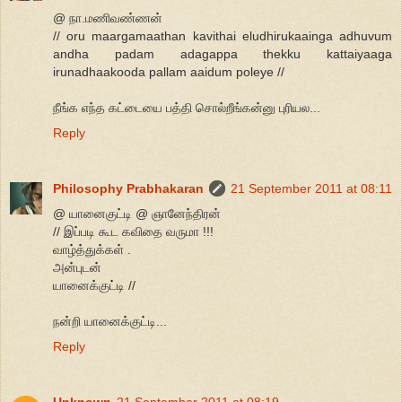
@ நா.மணிவண்ணன்
// oru maargamaathan kavithai eludhirukaainga adhuvum
andha padam adagappa thekku kattaiyaaga
irunadhaakooda pallam aaidum poleye //
நீங்க எந்த கட்டையை பத்தி சொல்றீங்கன்னு புரியல...
Reply
Philosophy Prabhakaran
21 September 2011 at 08:11
@ யானைகுட்டி @ ஞானேந்திரன்
// இப்படி கூட கவிதை வருமா !!!
வாழ்த்துக்கள் .
அன்புடன்
யானைக்குட்டி //
நன்றி யானைக்குட்டி...
Reply