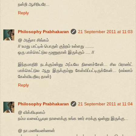
நன்றி ஆசிரியரே...
Reply
Philosophy Prabhakaran
21 September 2011 at 11:03
@ அஞ்சா சிங்கம்
// உமது பாட்டில் பொருள் குற்றம் உள்ளது .......
ஒரு பாக்கெட்டுல மூணுதான் இருக்கும் .... //
இந்தமாதிரி நடக்கும்ன்னு அப்பவே நினைச்சேன்... சில பிராண்ட்
பாக்கெட்டுல ஆறு இருக்கும்னு கேள்விப்பட்டிருக்கேன்... (எல்லாம்
கேள்வியறிவு தான்)
Reply
Philosophy Prabhakaran
21 September 2011 at 11:04
@ விக்கியுலகம்
நம்ம வலைப்பூவுல நாளைக்கு உங்க ஊர் சரக்கு ஒன்னு இருக்கு...
@ நா.மணிவண்ணன்