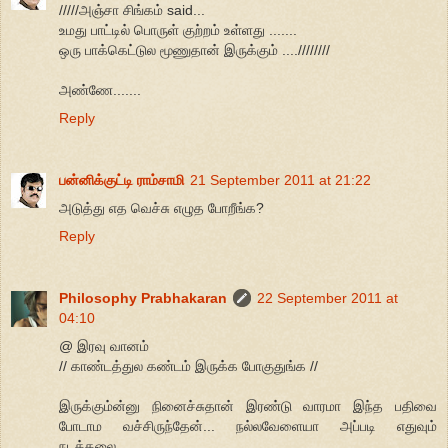
/////அஞ்சா சிங்கம் said...
உமது பாட்டில் பொருள் குற்றம் உள்ளது .......
ஒரு பாக்கெட்டுல மூணுதான் இருக்கும் ....////////
அண்ணே.......
Reply
பன்னிக்குட்டி ராம்சாமி
21 September 2011 at 21:22
அடுத்து எத வெச்சு எழுத போறீங்க?
Reply
Philosophy Prabhakaran
22 September 2011 at
04:10
@ இரவு வானம்
// காண்டத்துல கண்டம் இருக்க போகுதுங்க //
இருக்கும்ன்னு நினைச்சுதான் இரண்டு வாரமா இந்த பதிவை
போடாம வச்சிருந்தேன்... நல்லவேளையா அப்படி எதுவும்
நடக்கலை...