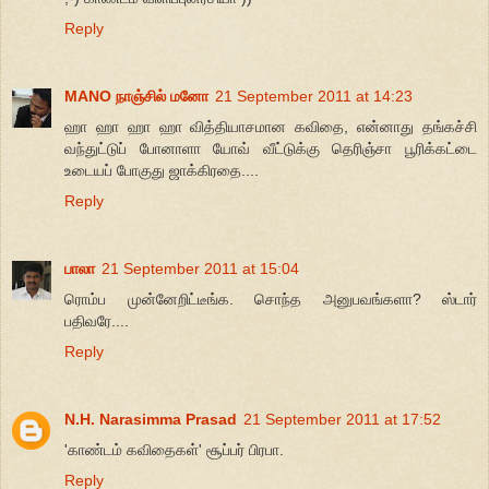
Reply
MANO நாஞ்சில் மனோ
21 September 2011 at 14:23
ஹா ஹா ஹா ஹா வித்தியாசமான கவிதை, என்னாது தங்கச்சி
வந்துட்டுப் போனாளா யோவ் வீட்டுக்கு தெரிஞ்சா பூரிக்கட்டை
உடையப் போகுது ஜாக்கிரதை....
Reply
பாலா
21 September 2011 at 15:04
ரொம்ப முன்னேறிட்டீங்க. சொந்த அனுபவங்களா? ஸ்டார்
பதிவரே....
Reply
N.H. Narasimma Prasad
21 September 2011 at 17:52
'காண்டம் கவிதைகள்' சூப்பர் பிரபா.
Reply