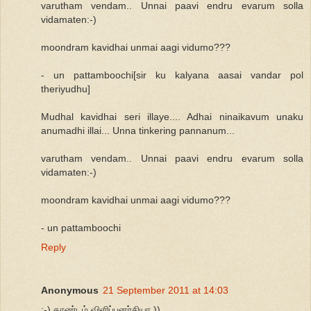
varutham vendam.. Unnai paavi endru evarum solla
vidamaten:-)
moondram kavidhai unmai aagi vidumo???
- un pattamboochi[sir ku kalyana aasai vandar pol
theriyudhu]
Mudhal kavidhai seri illaye.... Adhai ninaikavum unaku
anumadhi illai... Unna tinkering pannanum...
varutham vendam.. Unnai paavi endru evarum solla
vidamaten:-)
moondram kavidhai unmai aagi vidumo???
- un pattamboochi
Reply
Anonymous
21 September 2011 at 14:03
;-) காண்டம் விளிப்புனர்சியா ))