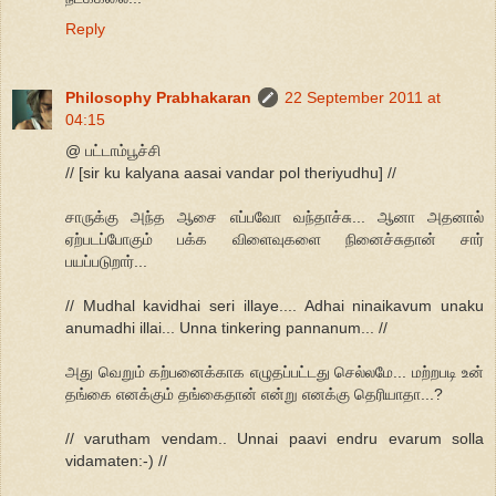
Reply
Philosophy Prabhakaran
22 September 2011 at
04:15
@ பட்டாம்பூச்சி
// [sir ku kalyana aasai vandar pol theriyudhu] //
சாருக்கு அந்த ஆசை எப்பவோ வந்தாச்சு... ஆனா அதனால்
ஏற்படப்போகும் பக்க விளைவுகளை நினைச்சுதான் சார்
பயப்படுறார்...
// Mudhal kavidhai seri illaye.... Adhai ninaikavum unaku
anumadhi illai... Unna tinkering pannanum... //
அது வெறும் கற்பனைக்காக எழுதப்பட்டது செல்லமே... மற்றபடி உன்
தங்கை எனக்கும் தங்கைதான் என்று எனக்கு தெரியாதா...?
// varutham vendam.. Unnai paavi endru evarum solla
vidamaten:-) //