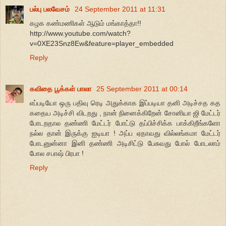
பல்பு பலவேசம்
24 September 2011 at 11:31
கழக கண்மணிகள் ஆடும் மங்காத்தா!!
http://www.youtube.com/watch?
v=0XE23Snz8Ew&feature=player_embedded
Reply
கவிதை பூக்கள் பாலா
25 September 2011 at 00:14
எப்படியோ ஒரு பதிவு ரெடி அதுக்காக இப்படியா தனி அடிச்சத கத
கதைய அடிச்சி விடறது , நான் நினைக்கிறேன் சோனியா ஜி மேட்டர்
போடறதால தண்ணி மேட்டர் போட்டு தப்பிச்சிக்க பாக்கிறீங்களோ
நல்ல தான் இருக்கு ஐடியா ! அப்ப ஏதாவது வில்லங்கமா மேட்டர்
போடனுன்னா இனி தண்ணி அடிசிட்டு பேசுவது போல் போடலாம்
போல சபாஷ் பிரபா !
Reply