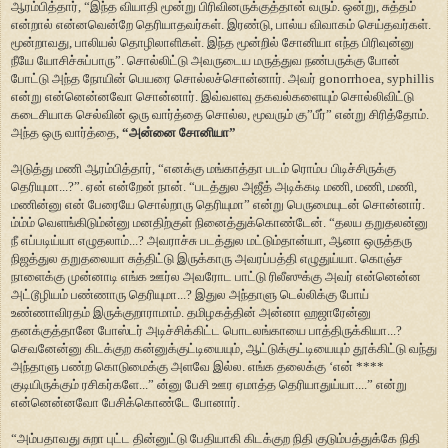
ஆரம்பித்தார், “இந்த வியாதி மூன்று பிரிவினருக்குத்தான் வரும். ஒன்று, சுத்தம்
என்றால் என்னவென்றே தெரியாதவர்கள். இரண்டு, பால்ய விவாகம் செய்தவர்கள்.
மூன்றாவது, பாலியல் தொழிலாளிகள். இந்த மூன்றில் சோனியா எந்த பிரிவுன்னு
நீயே யோசிச்சுப்பாரு”. சொல்லிட்டு அவருடைய மருத்துவ நண்பருக்கு போன்
போட்டு அந்த நோயின் பெயரை சொல்லச்சொன்னார். அவர் gonorrhoea, syphillis
என்று என்னென்னவோ சொன்னார். இவ்வளவு தகவல்களையும் சொல்லிவிட்டு
கடைசியாக செல்வின் ஒரு வார்த்தை சொல்ல, மூவரும் கு”பீர்” என்று சிரித்தோம்.
அந்த ஒரு வார்த்தை,
“அன்னை சோனியா”
அடுத்து மணி ஆரம்பித்தார், “எனக்கு மங்காத்தா படம் ரொம்ப பிடிச்சிருக்கு
தெரியுமா...?”. ஏன் என்றேன் நான். “படத்துல அஜீத் அடிக்கடி மணி, மணி, மணி,
மணின்னு என் பேரையே சொல்றாரு தெரியுமா” என்று பெருமையுடன் சொன்னார்.
ம்ம்ம் வெளங்கிடும்ன்னு மனதிற்குள் நினைத்துக்கொண்டேன். “தலய தறுதலன்னு
நீ எப்படிய்யா எழுதலாம்...? அவராச்சு படத்துல மட்டும்தான்யா, ஆனா ஒருத்தரு
நிஜத்துல தறுதலையா சுத்திட்டு இருக்காரு அவரப்பத்தி எழுதுய்யா. கொஞ்ச
நாளைக்கு முன்னாடி எங்க ஊர்ல அவரோட பாட்டு ரிலீஸுக்கு அவர் என்னென்ன
அட்டூழியம் பண்ணாரு தெரியுமா...? இதுல அந்தாளு டெல்லிக்கு போய்
உண்ணாவிரதம் இருக்குறாராமாம். தமிழகத்தின் அன்னா ஹஜாரேன்னு
தனக்குத்தானே போஸ்டர் அடிச்சிக்கிட்ட பொடலங்காயை பாத்திருக்கியா...?
செவனேன்னு கிடக்குற கன்னுக்குட்டியையும், ஆட்டுக்குட்டியையும் தூக்கிட்டு வந்து
அந்தாளு பண்ற கொடுமைக்கு அளவே இல்ல. எங்க தலைக்கு ‘என் ****
குடியிருக்கும் ரசிகர்களே...” ன்னு பேசி ஊர ஏமாத்த தெரியாதுய்யா....” என்று
என்னென்னவோ பேசிக்கொண்டே போனார்.
“அம்பதாவது சுறா புட்ட தின்னுட்டு பேதியாகி கிடக்குற நிதி குடும்பத்துக்கே நிதி