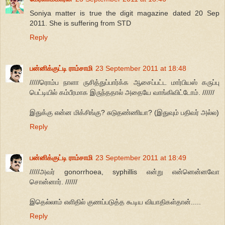
Soniya matter is true the digit magazine dated 20 Sep
2011. She is suffering from STD
Reply
பன்னிக்குட்டி ராம்சாமி
23 September 2011 at 18:48
/////ரொம்ப நாளா ருசித்துப்பார்க்க ஆசைப்பட்ட மார்பியஸ் கருப்பு
பெட்டியில் கம்பீரமாக இருந்ததால் அதையே வாங்கிவிட்டோம். //////
இதுக்கு என்ன மிக்சிங்கு? சுடுதண்ணியா? (இதுவும் பதிவர் அல்ல)
Reply
பன்னிக்குட்டி ராம்சாமி
23 September 2011 at 18:49
/////அவர் gonorrhoea, syphillis என்று என்னென்னவோ
சொன்னார். //////
இதெல்லாம் எளிதில் குணப்படுத்த கூடிய வியாதிகள்தான்.....
Reply