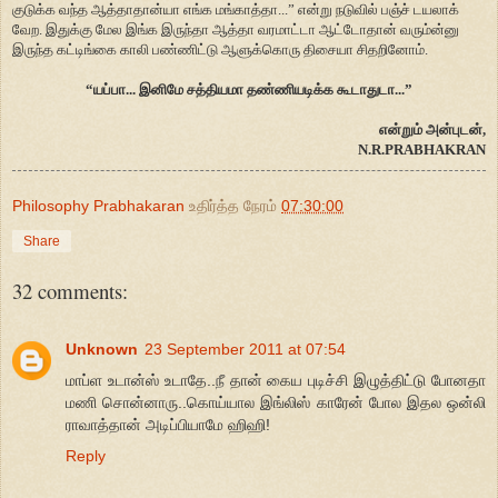
குடுக்க வந்த ஆத்தாதான்யா எங்க மங்காத்தா...” என்று நடுவில் பஞ்ச் டயலாக்
வேற. இதுக்கு மேல இங்க இருந்தா ஆத்தா வரமாட்டா ஆட்டோதான் வரும்ன்னு
இருந்த கட்டிங்கை காலி பண்ணிட்டு ஆளுக்கொரு திசையா சிதறினோம்.
“யப்பா... இனிமே சத்தியமா தண்ணியடிக்க கூடாதுடா...”
என்றும் அன்புடன்,
N.R.PRABHAKRAN
Philosophy Prabhakaran
உதிர்த்த நேரம்
07:30:00
Share
32 comments:
Unknown
23 September 2011 at 07:54
மாப்ள உடான்ஸ் உடாதே..நீ தான் கைய புடிச்சி இழுத்திட்டு போனதா
மணி சொன்னாரு..கொய்யால இங்லிஸ் காரேன் போல இதல ஒன்லி
ராவாத்தான் அடிப்பியாமே ஹிஹி!
Reply