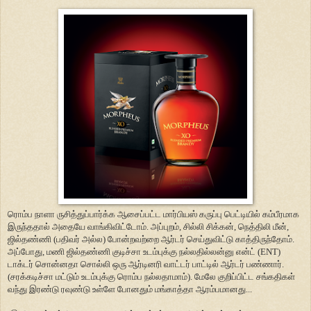
ரொம்ப நாளா ருசித்துப்பார்க்க ஆசைப்பட்ட மார்பியஸ் கருப்பு பெட்டியில் கம்பீரமாக
இருந்ததால் அதையே வாங்கிவிட்டோம். அப்புறம், சில்லி சிக்கன், நெத்திலி மீன்,
ஜில்தண்ணி (பதிவர் அல்ல) போன்றவற்றை ஆர்டர் செய்துவிட்டு காத்திருந்தோம்.
அப்போது, மணி ஜில்தண்ணி குடிச்சா உடம்புக்கு நல்லதில்லன்னு என்ட் (ENT)
டாக்டர் சொன்னதா சொல்லி ஒரு ஆர்டினரி வாட்டர் பாட்டில் ஆர்டர் பண்ணார்.
(சரக்கடிச்சா மட்டும் உடம்புக்கு ரொம்ப நல்லதாமாம்). மேலே குறிப்பிட்ட சங்கதிகள்
வந்து இரண்டு ரவுண்டு உள்ளே போனதும் மங்காத்தா ஆரம்பமானது...