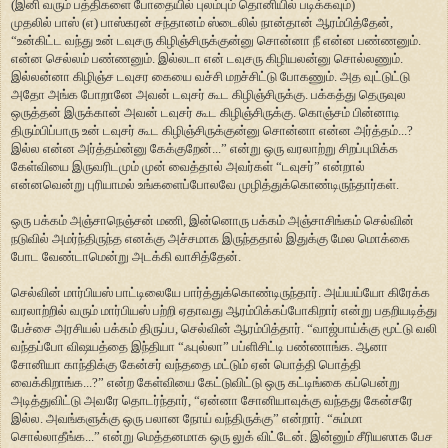
(இனி வரும் பத்திகளை போதையில் புலம்பும் தொனியில் படிக்கவும்)
முதலில் பாஸ் (எ) பாஸ்கரன் சந்தானம் ஸ்டைலில் நான்தான் ஆரம்பித்தேன்,
“உன்கிட்ட வந்து உன் டவுசரு கிழிஞ்சிருக்குன்னு சொன்னா நீ என்ன பண்ணனும்.
என்ன செல்லம் பண்ணனும். இல்லடா என் டவுசரு கிழியலன்னு சொல்லணும்.
இல்லன்னா கிழிஞ்ச டவுசர கையை வச்சி மறச்சிட்டு போகணும். அத வுட்டுட்டு
அதோ அங்க போறானே அவன் டவுசர் கூட கிழிஞ்சிருக்கு. பக்கத்து தெருவுல
ஒருத்தன் இருக்கான் அவன் டவுசர் கூட கிழிஞ்சிருக்கு. கொஞ்சம் பின்னாடி
திரும்பிப்பாரு உன் டவுசர் கூட கிழிஞ்சிருக்குன்னு சொன்னா என்ன அர்த்தம்...?
இல்ல என்ன அர்த்தம்ன்னு கேக்குறேன்...” என்று ஒரு வரலாற்று சிறப்புமிக்க
கேள்வியை இருவரிடமும் முன் வைத்தால் அவர்கள் “டவுசர்” என்றால்
என்னவென்று புரியாமல் உங்களைப்போலவே முழித்துக்கொண்டிருந்தார்கள்.
ஒரு பக்கம் அஞ்சாநெஞ்சன் மணி, இன்னொரு பக்கம் அஞ்சாசிங்கம் செல்வின்
நடுவில் அமர்ந்திருந்த எனக்கு அச்சமாக இருந்ததால் இதுக்கு மேல மொக்கை
போட வேண்டாமென்று அடக்கி வாசித்தேன்.
செல்வின் மார்பியஸ் பாட்டிலையே பார்த்துக்கொண்டிருந்தார். அய்யய்யோ கிரேக்க
வரலாற்றில் வரும் மார்பியஸ் பற்றி ஏதாவது ஆரம்பிக்கப்போகிறார் என்று பதறியடித்து
பேச்சை அரசியல் பக்கம் திருப்ப, செல்வின் ஆரம்பித்தார். “வாஜ்பாய்க்கு மூட்டு வலி
வந்தப்போ விஷயத்தை இந்தியா “ஃபுல்லா” பப்ளிசிட்டி பண்ணாங்க. ஆனா
சோனியா காந்திக்கு கேன்சர் வந்ததை மட்டும் ஏன் பொத்தி பொத்தி
வைக்கிறாங்க...?” என்ற கேள்வியை கேட்டுவிட்டு ஒரு கட்டிங்கை கப்பென்று
அடித்துவிட்டு அவரே தொடர்ந்தார், “ஏன்னா சோனியாவுக்கு வந்தது கேன்சரே
இல்ல. அவங்களுக்கு ஒரு பலான நோய் வந்திருக்கு” என்றார். “சும்மா
சொல்லாதீங்க...” என்று மெத்தனமாக ஒரு லுக் விட்டேன். இன்னும் சீரியஸாக பேச