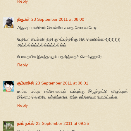
Reply
நிரூபன்
23 September 2011 at 08:00
அதுவும் மணிசார் சொல்லிய கதை செம காமெடி.......
பேதியா கிடக்கிற நிதி குடும்பத்திற்கு நிதி கொடுக்க;-))))))))))
அவ்வ்வ்வ்வ்வ்வ்வ்வ்வ்வ்வ்வ்வ்
போதையில இருந்தாலும் யதார்த்தைச் சொல்லுறாரே...
Reply
கும்மாச்சி
23 September 2011 at 08:01
மாப்ள மப்புல எல்லோரையும் வம்புக்கு இழுத்துட்டு விழுப்புண்
இல்லாம வெளியே வந்தீங்களே, நீங்க எங்கேயோ போயிட்டீங்க.
Reply
நாய் நக்ஸ்
23 September 2011 at 09:35