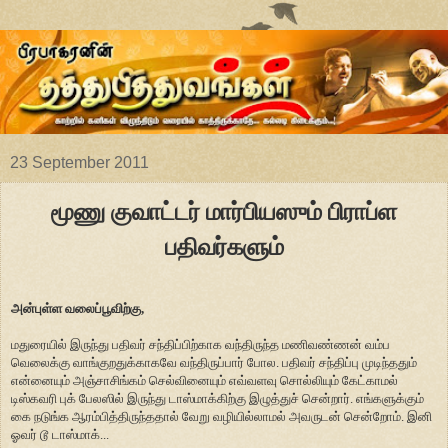
23 September 2011
மூணு குவாட்டர் மார்பியஸும் பிராப்ள
பதிவர்களும்
அன்புள்ள வலைப்பூவிற்கு,
மதுரையில் இருந்து பதிவர் சந்திப்பிற்காக வந்திருந்த மணிவண்ணன் வம்ப
வெலைக்கு வாங்குறதுக்காகவே வந்திருப்பார் போல. பதிவர் சந்திப்பு முடிந்ததும்
என்னையும் அஞ்சாசிங்கம் செல்வினையும் எவ்வளவு சொல்லியும் கேட்காமல்
டிஸ்கவரி புக் பேலஸில் இருந்து டாஸ்மாக்கிற்கு இழுத்துச் சென்றார். எங்களுக்கும்
கை நடுங்க ஆரம்பித்திருந்ததால் வேறு வழியில்லாமல் அவருடன் சென்றோம். இனி
ஓவர் டூ டாஸ்மாக்...