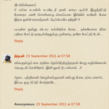
@ விக்கியுலகம்
// மாப்ள உடான்ஸ் உடாதே..நீ தான் கைய புடிச்சி இழுத்திட்டு
போனதா மணி சொன்னாரு..கொய்யால இங்லிஸ் காரேன் போல
இதல ஒன்லி ராவாத்தான் அடிப்பியாமே ஹிஹி! //
பயபுள்ள ஒன்னு விடாம கக்கிடுச்சு போல... நல்லவேளை நீங்க
பதிவா போட்டு நாறடிக்கிறதுக்கு முன்னாடி நானே போட்டுட்டேன்...
Reply
நிரூபன்
23 September 2011 at 07:58
எங்களுக்கும் கை நடுங்க ஆரம்பித்திருந்ததால் வேறு வழியில்லாமல்
அவருடன் சென்றோம். இனி ஓவர் டூ டாஸ்மாக்...//
ஆகா...புத்திவான் பிழைச்சுக்குவான் என்பது போல, நம்ம பாஸும்,
இப்படி ஒரு பிட்டுப் போடுறாரே...
Reply
Anonymous
23 September 2011 at 07:58