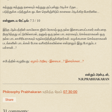
சுத்துது சுத்துது தலையும் சுத்துது குப்புன்னு அடிச்ச பீருல...
படுத்துக்க படுத்துக்க ஒடனே தெளிஞ்சிடும் காலைல அடிக்கிற மோரினில...
என்னுடைய ரேட்டிங்:
7.5 / 10
இந்த ஆல்பத்தின் வாயிலாக ஜிவி பிரகாஷ் ஒரு நல்ல இசையமைப்பாளர் என்பதை
நிரூபித்தது மட்டுமில்லாமல், தனுஷ் ஒரு நல்ல பாடகராகவும், செல்வராகவன் ஒரு
நல்ல பாடலாசிரியராகவும் உருவெடுத்திருக்கிறார்கள். வழக்கமான செல்வராகவன்
படங்களின் பாடல்கள் போல வசீகரிக்கவில்லை என்றாலும் இது போதும்டா
மச்சான்...!
சமீபத்தில் எழுதியது:
ஏழாம் அறிவு - இசையா...? இரைச்சலா...?
என்றும் அன்புடன்,
N.R.PRABHAKARAN
Philosophy Prabhakaran
உதிர்த்த நேரம்
07:30:00
Share
31 comments: