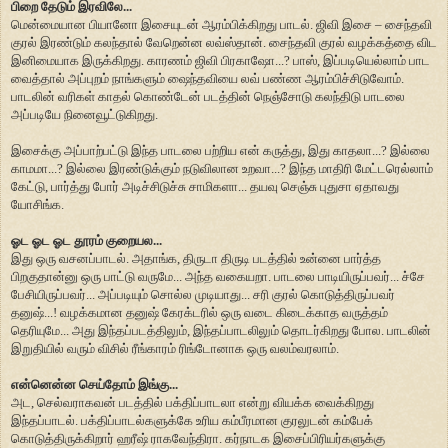
பிறை தேடும் இரவிலே...
மென்மையான பியானோ இசையுடன் ஆரம்பிக்கிறது பாடல். ஜிவி இசை – சைந்தவி
குரல் இரண்டும் கலந்தால் வேறென்ன லவ்ஸ்தான். சைந்தவி குரல் வழக்கத்தை விட
இனிமையாக இருக்கிறது. காரணம் ஜிவி பிரகாஷோ...? பாஸ், இப்படியெல்லாம் பாட
வைத்தால் அப்புறம் நாங்களும் ஷைந்தவியை லவ் பண்ண ஆரம்பிச்சிடுவோம்.
பாடலின் வரிகள் காதல் கொண்டேன் படத்தின் நெஞ்சோடு கலந்திடு பாடலை
அப்படியே நினைவூட்டுகிறது.
இசைக்கு அப்பாற்பட்டு இந்த பாடலை பற்றிய என் கருத்து, இது காதலா...? இல்லை
காமமா...? இல்லை இரண்டுக்கும் நடுவிலான உறவா...? இந்த மாதிரி மேட்டரெல்லாம்
கேட்டு, பார்த்து போர் அடிச்சிடுச்சு சாமிகளா... தயவு செஞ்சு புதுசா ஏதாவது
யோசிங்க.
ஓட ஓட ஓட தூரம் குறையல...
இது ஒரு வசனப்பாடல். அதாங்க, திருடா திருடி படத்தில் உன்னை பார்த்த
பிறகுதான்னு ஒரு பாட்டு வருமே... அந்த வகையறா. பாடலை பாடியிருப்பவர்... ச்சே
பேசியிருப்பவர்... அப்படியும் சொல்ல முடியாது... சரி குரல் கொடுத்திருப்பவர்
தனுஷ்...! வழக்கமான தனுஷ் கேரக்டரில் ஒரு வடை கிடைக்காத வருத்தம்
தெரியுமே... அது இந்தப்படத்திலும், இந்தப்பாடலிலும் தொடர்கிறது போல. பாடலின்
இறுதியில் வரும் விசில் ரீங்காரம் ரிங்டோனாக ஒரு வலம்வரலாம்.
என்னென்ன செய்தோம் இங்கு...
அட, செல்வராகவன் படத்தில் பக்திப்பாடலா என்று வியக்க வைக்கிறது
இந்தப்பாடல். பக்திப்பாடல்களுக்கே உரிய கம்பீரமான குரலுடன் கம்பேக்
கொடுத்திருக்கிறார் ஹரீஷ் ராகவேந்திரா. கர்நாடக இசைப்பிரியர்களுக்கு