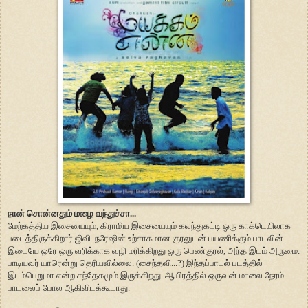
நான் சொன்னதும் மழை வந்துச்சா...
மேற்கத்திய இசையையும், கிராமிய இசையையும் கலந்துகட்டி ஒரு காக்டெயிலாக
படைத்திருக்கிறார் ஜிவி. நரேஷின் உற்சாகமான குரலுடன் பயணிக்கும் பாடலின்
இடையே ஒரே ஒரு வரிக்காக வழி மரிக்கிறது ஒரு பெண்குரல், அந்த இடம் அருமை.
பாடியவர் யாரென்று தெரியவில்லை. (சைந்தவி...?) இந்தப்பாடல் படத்தில்
இடம்பெறுமா என்ற சந்தேகமும் இருக்கிறது. ஆயிரத்தில் ஒருவன் மாலை நேரம்
பாடலைப் போல ஆகிவிடக்கூடாது.