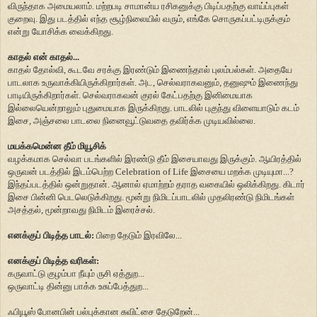
விருந்தாக அமையலாம். மற்றபடி சாமான்ய ரசிகனுக்கு பிடிப்பதற்கு வாய்ப்புகள்
குறைவு. இது படத்தில் எந்த சூழ்நிலையில் வரும், எங்கே சொருகப்பட்டிருக்கும்
என்று யோசிக்க வைக்கிறது.
காதல் என் காதல்...
காதல் தோல்வி, கூடவே சரக்கு இரண்டும் இணைந்தால் புலம்பல்கள். அதையே
பாடலாக உருவாக்கியிருக்கிறார்கள். அட, செல்வராகவனும், தனுஷும் இணைந்து
பாடியிருக்கிறார்கள். செல்வராகவன் குரல் கேட்பதற்கு இனிமையாக
இல்லையென்றாலும் புதுமையாக இருக்கிறது. பாடலில் புகுந்து விளையாடும் கடம்
இசை, அஞ்சலை பாடலை நினைவூட்டுவதை தவிர்க்க முடியவில்லை.
மயக்கமென்ன தீம் மியூசிக்
வழக்கமாக செல்வா படங்களில் இரண்டு தீம் இசையாவது இருக்கும். ஆயிரத்தில்
ஒருவன் படத்தில் இடம்பெற்ற Celebration of Life இசையை மறக்க முடியுமா...?
இந்தப்படத்தில் ஒன்றுதான். ஆனால் ஏமாற்றம் தராத வகையில் ஒலிக்கிறது. கிடார்
இசை பின்னி பெடலெடுக்கிறது. மூன்று நிமிடப்பாடலில் முதலிரண்டு நிமிடங்கள்
அசத்தல், மூன்றாவது நிமிடம் இரைச்சல்.
எனக்குப் பிடித்த பாடல்:
பிறை தேடும் இரவிலே...
எனக்குப் பிடித்த வரிகள்:
கருவாட்டு குழம்பா நீயும் ருசி ஏத்துற...
ஒருவாட்டி தின்னு பாக்க உசுப்பேத்துற...
ஃபியூஸ் போனபின் பல்புக்கான சுவிட்சை தேடுறேன்...