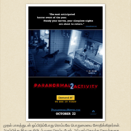
முதல் பாகத்துடன் ஒப்பிடும்போது ரொம்பவே பொறுமையை சோதிக்கிறார்கள்.
ஆரம்பித்து இருபது நிமிடம் வரை ரொம்ப போர். அப்புறம் கொஞ்ச கொஞ்சமாக