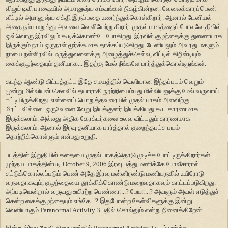
விஜய் டிவி பாஷையில் அமானுஷ்ய சம்வங்கள் நிகழ்கின்றன. வேலைக்காரப்பெண்
வீட்டில் அமானுஷ்ய சக்தி இருப்பதை உணர்ந்துக்கொள்கிறார். ஆனால் டேனியல்
அதை நம்ப மறுத்து அவளை வெளியேற்றுகிறார். முதல் பாகத்தைப் போலவே திகில்
ஒவ்வொரு இரவிலும் கூடிக்கொண்டே போகிறது. இரவில் குழந்தைக்கு துணையாக
இருக்கும் நாய் ஒருநாள் மூர்க்கமாக தாக்கப்படுகிறது. டேனியலும் அவரது மகளும்
நாயை நள்ளிரவில் மருத்துவனைக்கு அழைத்துச்செல்ல, வீட்டில் கிறிஸ்டியும்
கைக்குழந்தையும் தனியாக... இதற்கு மேல் நீங்களே பார்த்துக்கொள்ளுங்கள்.
கடந்த ஆண்டு கிட்டத்தட்ட இதே சமயத்தில் வெளியான இந்தப்படம் வெறும்
மூன்று மில்லியன் செலவில் தயாராகி நூற்றியைம்பது மில்லியனுக்கு மேல் வருவாய்
ஈட்டியிருக்கிறது. என்னைப் பொறுத்தவரையில் முதல் பாகம் அளவிற்கு
மிரட்டவில்லை. ஒருவேளை வேறு இயக்குனர் இயக்கியது கூட காரணமாக
இருக்கலாம். அல்லது அதிக கேரக்டர்களை உலவ விட்டதும் காரணமாக
இருக்கலாம். ஆனால் இரவு தனியாக பார்த்தால் குறைந்தபட்ச பயம்
தொற்றிக்கொள்ளும் என்பது உறுதி.
படத்தின் இறுதியில் கதையை முதல் பாகத்தொடு முடிச்சு போட்டிருக்கிறார்கள்.
முந்தய பாகத்தின்படி October 9, 2006 இரவு பத்து மணிக்கே போலீசாரால்
சுட்டுக்கொல்லப்படும் பெண் அதே இரவு பன்னிரண்டு மணியருகில் உயிரோடு
வருவதாகவும், குழந்தையை தூக்கிக்கொண்டு மறைவதாகவும் காட்டப்படுகிறது.
அப்படியென்றால் வருவது உயிரற்ற பெண்ணா...? பேயா...? அவளும் அவள் எடுத்துச்
சென்ற கைக்குழந்தையும் எங்கே...? இதுபோன்ற கேள்விகளுக்கு இன்று
வெளியாகும் Paranormal Activity 3 பதில் சொல்லும் என்று நினைக்கிறேன்.