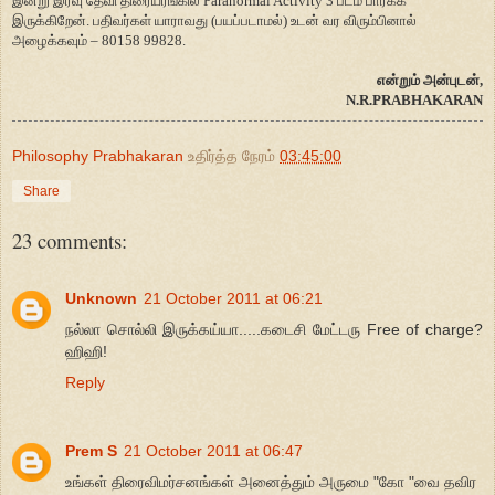
இன்று இரவு தேவி திரையரங்கில் Paranormal Activity 3 படம் பார்க்க
இருக்கிறேன். பதிவர்கள் யாராவது (பயப்படாமல்) உடன் வர விரும்பினால்
அழைக்கவும் – 80158 99828.
என்றும் அன்புடன்,
N.R.PRABHAKARAN
Philosophy Prabhakaran
உதிர்த்த நேரம்
03:45:00
Share
23 comments:
Unknown
21 October 2011 at 06:21
நல்லா சொல்லி இருக்கய்யா.....கடைசி மேட்டரு Free of charge?
ஹிஹி!
Reply
Prem S
21 October 2011 at 06:47
உங்கள் திரைவிமர்சனங்கள் அனைத்தும் அருமை "கோ "வை தவிர