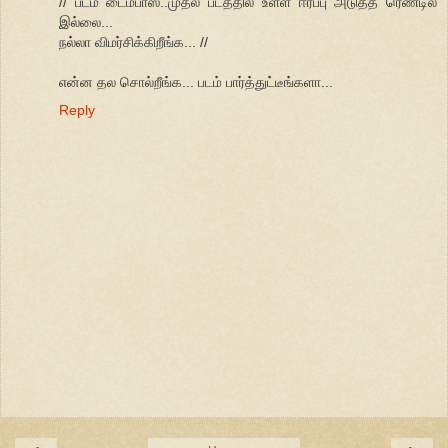
// படம் டைம்பாஸ்..முதல் படத்தில் உள்ள ஈர்ப்பு அடுத்த ரெண்டில்
இல்லை...
நல்லா விமர்சிக்கிறீங்க... //
என்ன தல சொல்றீங்க... படம் பார்த்துட்டீங்களா...
Reply