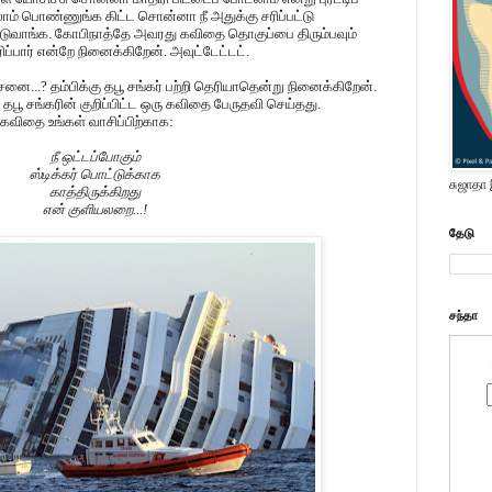
லாம் பொண்ணுங்க கிட்ட சொன்னா நீ அதுக்கு சரிப்பட்டு
பிடுவாங்க. கோபிநாத்தே அவரது கவிதை தொகுப்பை திரும்பவும்
ிரிப்பார் என்றே நினைக்கிறேன். அவுட்டேட்டட்.
னை...? தம்பிக்கு தபூ சங்கர் பற்றி தெரியாதென்று நினைக்கிறேன்.
ூ சங்கரின் குறிப்பிட்ட ஒரு கவிதை பேருதவி செய்தது.
கவிதை உங்கள் வாசிப்பிற்காக:
நீ ஒட்டப்போகும்
ஸ்டிக்கர் பொட்டுக்காக
சுஜாதா
காத்திருக்கிறது
என் குளியலறை...!
தேடு
சந்தா