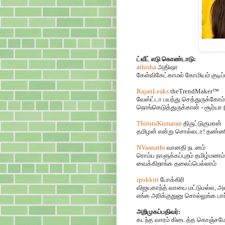
ட்வீட் எடு கொண்டாடு:
athisha
அதிஷா
கேள்விகேட்காமல் கோமியம் குடி
RajanLeaks
theTrendMaker™
வேஸ்ட்டா பயந்து செத்துருக்கோம்
நொங்கெடுத்துருக்கான் - சூர்யா 
ThirutuKumaran
திருட்டுகுமரன்
தமிழன் என்று சொல்லடா! தண்ணி 
NVaanathi
வானதி நடனம்
ரொம்ப நாளுக்கப்புறம் தமிழ்மண
வைக்கிறாங்க தலைப்பெல்லாம்
ipokkiri
போக்கிரி
விஜயகாந்த் வாயை மட்டுமல்ல
,
அன
எங்க அரிக்குதுனு சொல்லுங்க பார
அறிமுகப்பதிவர்:
கடந்த வாரம் கிடைத்த கொஞ்சமே