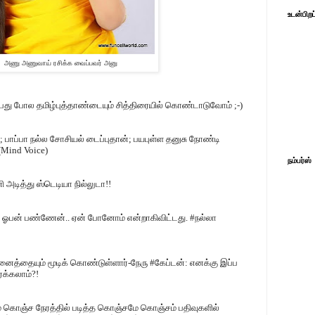
உடன்பிறப
அணு அணுவாய் ரசிக்க வைப்பவர் அனு
ப்பது போல தமிழ்புத்தாண்டையும் சித்திரையில் கொண்டாடுவோம்
;-)
;
பாப்பா நல்ல சோசியல் டைப்புதான்
;
பயபுள்ள தனுசு நோண்டி
(
Mind Voice)
நம்பர்ஸ்
அடித்து ஸ்டெடியா நில்லுடா!!
ம் ஓபன் பண்ணேன்.. ஏன் போனோம் என்றாகிவிட்டது.
#
நல்லா
ைத்தையும் மூடிக் கொண்டுள்ளார்-நேரு
#
கேப்டன்: எனக்கு இப்ப
்க்கலாம்
?!
 கொஞ்ச நேரத்தில் படித்த கொஞ்சமே கொஞ்சம் பதிவுகளில்