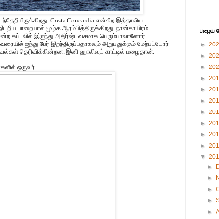
்தேறியிருக்கிறது. Costa Concardia என்கிற இத்தாலிய
இடறிய பாறையால் மூழ்க ஆரம்பித்திருக்கிறது. நான்காயிரம்
பழைய பே
ென்ற கப்பலில் இருந்து அதிர்ஷ்டவசமாக பெரும்பாலானோர்
ுவரையில் ஐந்து பேர் இறந்திருப்பதாகவும் அறுபதுக்கும் மேற்பட்டோர்
►
20
ல்கள் தெரிவிக்கின்றன. இனி ஹாலிவுட் காட்டில் மழைதான்.
►
20
்களில் ஒருவர்.
►
20
►
20
►
20
►
20
►
20
►
20
►
20
►
20
▼
20
►
►
►
O
►
►