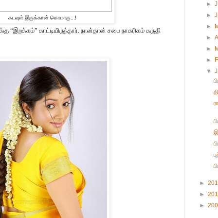
►
J
►
கடவுள் இருக்கான் கொமாரு...!
►
கு “இறக்கம்” காட்டியிருந்தார். நான்தான் சபை நாகரிகம் கருதி
►
A
►
►
F
▼
ப
த
ர
ப
இ
ப
ப
ப
►
20
►
20
►
20