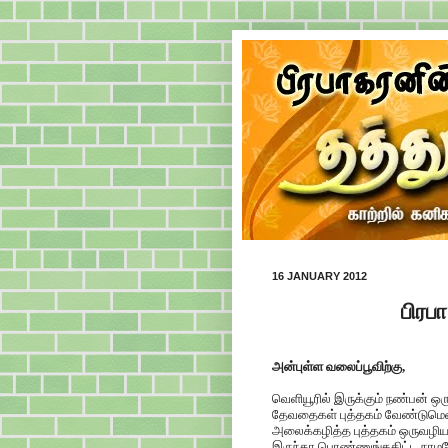
16 JANUARY 2012
பிரப
அன்புள்ள வலைப்பூவிற்கு,
வெளியூரில் இருக்கும் நண்பன் 
தேவதைகள் புத்தகம் வேண்டுமென
அலைக்கழித்த புத்தகம் ஒருவழிய
இருந்தா பொண்ணுங்ககிட்ட நாமளே 