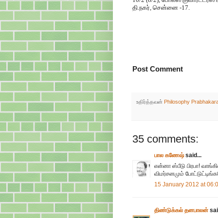
தி.நகர், சென்னை -17.
Post Comment
உதிர்த்தவன்
Philosophy Prabhakar
35 comments:
பால கணேஷ்
said...
என்னா ஸ்பீடு பிரபா! வாங்கி
விமர்சனமும் போட்டுட்டிங்க
15 January 2012 at 06:
திண்டுக்கல் தனபாலன்
sai