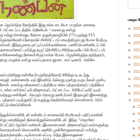
பழைய பே
்க ஆரம்பித்த நேரத்தில் இது உங்க டைரியா பாருங்க மனதை
►
20
 அட்டைப்படத்தில் அறிவியல் = வரலாறு என்று
ு வந்து சென்றது. நேராக குறுக்குவழியில் (!!!) புகுந்து F15
►
20
ருநெல்வேலி சந்தையில் சீனிமிட்டாய் வைத்திருப்பது போல மேற்படி
►
20
ார்கள். இந்தமுறை புரட்டிப்பார்க்கவில்லை. பணிப்பெண்ணிடம் பில்
ிரைப் பார்த்து நமுட்டுச்சிரிப்பு சிரித்தபடியே பில் போட்டார்.
►
20
 காசில்லைன்னு நினைச்சிருப்பாங்க போல. அருகிலிருந்த நடுத்தரம்,
►
20
றாரு பாருங்க என்று வலப்புறமாக ஜாடை காட்டினார். அங்கே
►
20
►
20
கப்படுகிறது என்கிற பெருமிதத்தோடு சிரித்தபடி நடந்து
►
20
ைஞர். என்னைவிடவும் இரண்டு அல்லது மூன்று வருடங்கள் முன்பு
்கினேன். எனக்கு உங்களைப் பத்தியோ உங்க புத்தகத்தைப் பத்தியோ
►
20
உங்க மார்கெட்டிங் திறமையும், அட்டைப்பட க்ரியேட்டிவிட்டியும்
►
20
ைத்தது என்றேன். அவரும் அவரது நண்பர்கள் இருவரும் இணைந்து
த்தகம் படித்துவிட்டு கருத்து தெரிவிக்கவும் சொன்னார். ம்ம்ம்
▼
20
ட்டு கிளம்பினேன்.
►
►
ரிந்துக்கொண்டேன் என்னிடம் காலையில் பேசியவர் பதிப்பாளரின்
 என்று மனதிற்குள் நினைத்துக்கொண்டேன். இந்த “அதானே
►
O
குள் மட்டும் ஆயிரம் வலிகள், இயலாமைகள். திறமையிருப்பவர்களுக்கு
►
யில்லாதவர்கள் ரெகமண்டேஷனில் முன்னேறுவதையும் பார்த்து
, புத்தகத்தையே படிக்காமல் எப்படி அந்த இளைஞனை
►
்யலாம். புத்தகத்தை தொடர்ந்தேன். ஒவ்வொரு ஃபிரெண்டும் தேவை