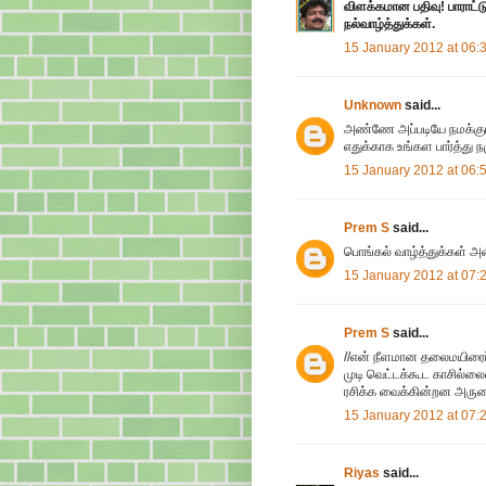
விளக்கமான பதிவு! பாராட்ட
நல்வாழ்த்துக்கள்.
15 January 2012 at 06:
Unknown
said...
அண்ணே அப்படியே நமக்கும்
எதுக்காக உங்கள பார்த்து நமு
15 January 2012 at 06:
Prem S
said...
பொங்கல் வாழ்த்துக்கள் அ
15 January 2012 at 07:
Prem S
said...
//என் நீளமான தலைமயிரைப் பார
முடி வெட்டக்கூட காசில்ல
ரசிக்க வைக்கின்றன அரு
15 January 2012 at 07:
Riyas
said...