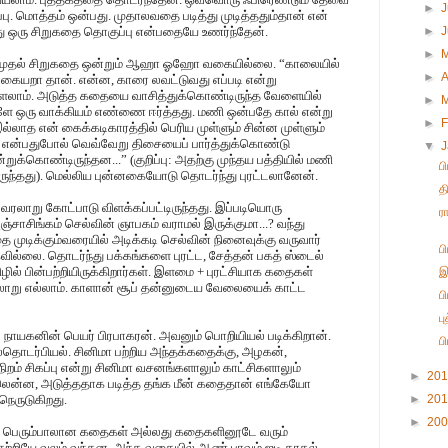
►
J
பு. மொத்தம் ஒன்பது. முதாலவதை படித்து முடித்ததும்தான் என்
து ஒரு சிறுகதை தொகுப்பு என்பதையே உணர்ந்தேன்.
►
►
அந்த முதல் சிறுகதை ஒன்றும் ஆஹா ஓஹோ வகையில்லை. “காலையில்
►
A
.” வகையறா தான். என்ன, காரை லவட்டுவது எப்படி என்று
ளலாம். அடுத்த கதையை வாசித்துக்கொண்டிருந்த வேளையில்
►
்ளே ஒரு வாக்கியம் எண்ணை ஈர்த்தது. மணி ஒன்பதே கால் என்று
►
F
்லாத என் கைக்கடிகாரத்தில் பெரிய முள்ளும் சின்ன முள்ளும்
று என்பதுபோல் வெவ்வேறு திசையைப் பார்த்துக்கொண்டு
▼
றுக்கொண்டிருந்தன...” (குறிப்பு: அதற்கு முந்தய பத்தியில் மணி
ப
ட்டிருந்தது). மெல்லிய புன்னகையோடு தொடர்ந்து புரட்டலானேன்.
த
வரலாறு கோட்பாடு விளக்கப்பட்டிருந்தது. இப்படியொரு
ர
்சாசிங்கம் செல்வின் ஞாபகம் வராமல் இருக்குமா...? வந்து
முடிக்கும்வரையில் அடிக்கடி செல்வின் நினைவுக்கு வருவார்
ப
கவில்லை. தொடர்ந்து பக்கங்களை புரட்ட, சேத்தன் பகத் ஸ்டைல்
ில் பின்பற்றியிருக்கிறார்கள். இளமை + புரட்சியாக கதைகள்
இ
லாறு எல்லாம். காளான் சூப் தன்னுடைய வேலையைக் காட்ட
ப
ப
யகனின் பெயர் பிரபாகரன். அவனும் பொறியியல் படிக்கிறான்.
ப
தொடர்பியல். சினிமா பற்றிய அந்தக்கதைக்கு, அழகன்,
ம் சிகப்பு என்று சினிமா வசனங்களாலும் காட்சிகளாலும்
►
20
னாலென்ன, அடுத்ததாக படித்த தங்க மீன் கதைதான் எங்கேயோ
நெருடுகிறது.
►
20
►
20
ல் பெரும்பாலான கதைகள் அல்லது கதைகளினூடே வரும்
சுற்றியே வலம் வந்தன. அந்த வகையில் ஆண் பாவம் ஐடி காதல்