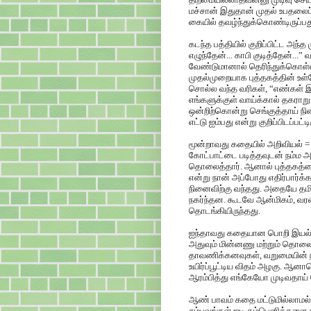
மச்சான் இதுதான் முதல் உபதலைப்
கையில் தவழ்ந்துக்கொண்டிருப்ப
கடந்த பத்தியில் குறிப்பிட்ட 
எழுந்தேன்... காபி குடித்தேன்..
வேண்டுமானால் தெரிந்துக்கொள்
முதல்முறையாக புத்தகத்தின் உள
சொல்ல வந்த வரிகள், “எண்கள் இல
எங்களுக்குள் வாய்க்கால் தகரா
ஒன்றிற்கொன்று செங்குத்தாய் நின்
எட்டு ஐம்பது என்று குறிப்பிடப்ப
மூன்றாவது கதையில் அறிவியல் = 
கோட்பாட்டை படித்தவுடன் நம்ம அஞ
தொலைத்தார். ஆனால் புத்தகத்தை 
என்று நான் அப்போது எதிர்பார்க்
நினைவிற்கு வந்தது. அதையே தமிழ
நகர்ந்தன. கூடவே ஆன்மிகம், வர
தொடங்கியிருந்தது.
ஐந்தாவது கதையான பொறி இயல் நா
அதுவும் மின்னணு மற்றும் தொலை
தாவணிக்கனவுகள், வறுமையின் நிற
உயிர்ப்பூட்டிய விதம் அழகு. ஆ
ஆரம்பித்து எங்கேயோ முடிவதாய் 
ஆண் பாவம் கதை மட்டுமில்லாம
சம்பவங்கள் ஐடி கம்பெனிக்களை 