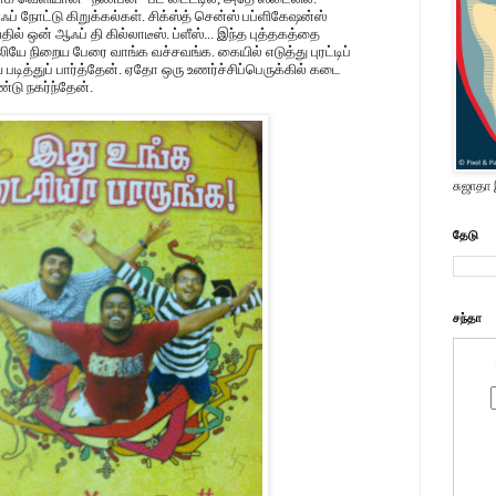
ஃப் நோட்டு கிறுக்கல்கள். சிக்ஸ்த் சென்ஸ் பப்ளிகேஷன்ஸ்
ில் ஒன் ஆஃப் தி கில்லாடீஸ். ப்ளீஸ்... இந்த புத்தகத்தை
யே நிறைய பேரை வாங்க வச்சவங்க. கையில் எடுத்து புரட்டிப்
 படித்துப் பார்த்தேன். ஏதோ ஒரு உணர்ச்சிப்பெருக்கில் கடை
டு நகர்ந்தேன்.
சுஜாதா
தேடு
சந்தா