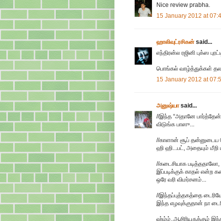
Nice review prabha.
15 January 2012 at 07:
ஹாலிவுட்ரசிகன்
said...
எந்திரன்ல ரஜினி புக்ஸ புரட
பொங்கல் வாழ்த்துக்கள் தல 
15 January 2012 at 07:
அனுஷ்யா
said...
//இந்த “அதானே பார்த்தேன்
விடுங்க பாஸு...
//காளான் சூப் தன்னுடைய 
ஹி ஹி...பட், அதையும் மீறி ப
//கடைசியாக படித்ததாலோ,
இப்படிக்குக் காதல் என்ற க
ஒரே வரி விமர்சனம்...
//இந்தப்புத்தகத்தை டைரிய
இந்த எழவுக்குதான் நா டைர
ஹ்ம்ம்..ஆசிரியருக்கும் இந