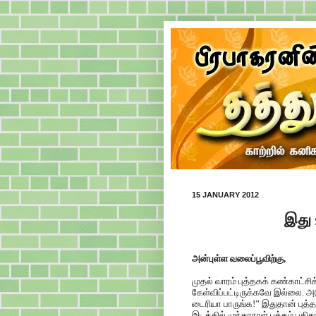
15 JANUARY 2012
இது 
அன்புள்ள வலைப்பூவிற்கு,
முதல் வாரம் புத்தகக் கண்காட்சிக
கேள்விப்பட்டிருக்கவே இல்லை. அட
டைரியா பாருங்க!” இதுதான் புத்
இடத்தில் முந்தாநாள் புத்தம் பு