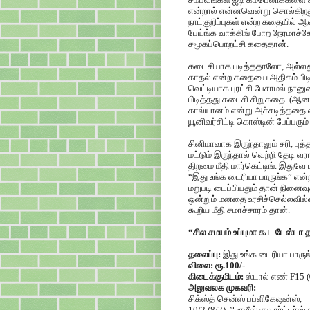
என்றால் என்னவென்று சொல்கிறது
நாட்குறிப்புகள் என்ற கதையில்
பேய்ங்க வாக்கிங் போற நேரமாச்ச
சமூகப்பொறட்சி கதைதான்.
கடைசியாக படித்ததாலோ, அல்லது 
காதல் என்ற கதையை அதிகம் பிடி
வெட்டியாக புரட்சி பேசாமல் நானு
பிடித்தது கடைசி சிறுகதை. (ஆன
கால்யானம் என்று அச்சடித்ததை
யூனிவர்சிட்டி கொஸ்டின் பேப்பரும்
சினிமாவாக இருந்தாலும் சரி, புத
மட்டும் இருந்தால் வெற்றி தேடி
திறமை மீதி மார்கெட்டிங். இதுவே 
“இது உங்க டைரியா பாருங்க” என்ற 
மறுபடி டைப்பியதும் தான் நினைவு
ஒன்றும் மனதை உரசிச்செல்லவில
கூறிய மீதி சமாச்சாரம் தான்.
“சில சமயம் உப்புமா கூட டேஸ்டா தா
தலைப்பு:
இது உங்க டைரியா பாருங
விலை: ரூ.100/-
கிடைக்குமிடம்:
ஸ்டால் எண் F15 
அலுவலக முகவரி:
சிக்ஸ்த் சென்ஸ் பப்ளிகேஷன்ஸ்,
10/2 (8/2), போலீஸ் குவார்ட்டர்ஸ்