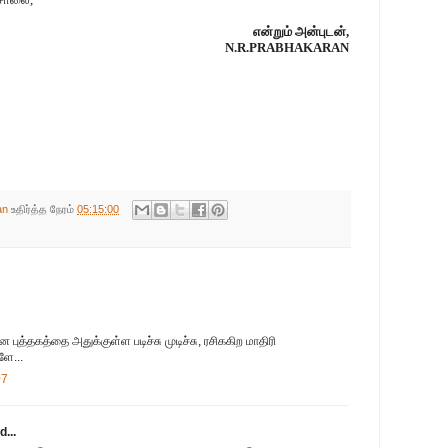
என்றும் அன்புடன்,
N.R.PRABHAKARAN
an
உதிர்த்த நேரம்
05:15:00
ன புத்தகத்தை அதுக்குள்ள படிச்சு முடிச்சு, ரசிககிற மாதிரி
ளே...
07
d...