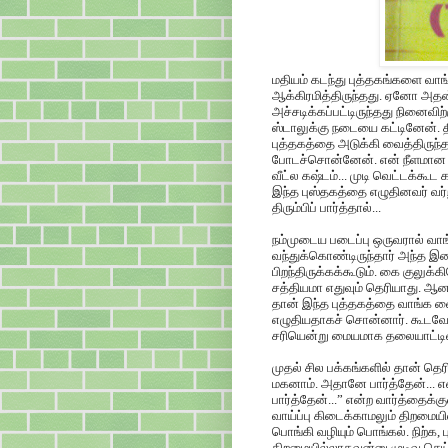
மதியம் கடந்து புத்தகங்களை வாங
ஆக்கிரமித்திருந்தது. ஏனோ அதன்
அச்சடிக்கப்பட்டிருந்தது நினைவிற்க
ஸ்டாலுக்கு நடையை கட்டினேன். தி
புத்தகத்தை அடுக்கி வைத்திருந்த
போடச்சொன்னேன். என் நீளமான தலைமய
வீட்ல கஷ்டம்... முடி வெட்டக்கூட
இந்த புஸ்தகத்தை எழுதினவர் வர்
திரும்பிப் பார்த்தால்...
நம்முடைய படைப்பு ஒருவரால் வாங்
வந்துக்கொண்டிருந்தார் அந்த இள
பிறந்திருக்கக்கூடும். கை குலுக
சத்தியமா எதுவும் தெரியாது. ஆனா, 
தான் இந்த புத்தகத்தை வாங்க வ
எழுதியதாகச் சொன்னார். கூடவே, பு
சரியென்று மையமாக தலையாட்டிவி
முதல் சில பக்கங்களில் தான் தெ
மகனாம். அதானே பார்த்தேன்...
பார்த்தேன்...” என்ற வார்த்தைக்
வாய்ப்பு கிடைக்காமலும் திறமை
பொங்கி வழியும் பொங்கல். நிற்க
திறமையில்லாதவன்னு முடிவு செய