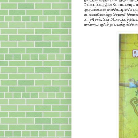
அட்டைப்படத்தின் பேக்ரவுண்டில் ர
புத்தகங்களை மார்கெட்டிங் செய்வத
வாங்காதீங்கன்னு சொல்லி சொல்லி
பார்த்தேன். பின் அட்டைப்பத்தியை
எண்ணை குறித்து வைத்துக்கொண்