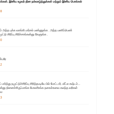
ுக்கள். இனிய உழவர் தின நல்வாழ்த்துக்கள் மற்றும் இனிய பொங்கல்
38
 அந்த புக்க வாங்கி பார்சல் பண்ணுங்க . அந்த பணிப்பெண்
ட்டு சிரிப்பு சிரிச்சாங்கன்னு கேளுங்க .
50
ன்பரே
22
்த்து நமுட்டுச்சிரிப்பு சிரித்தபடியே பில் போட்டார். வீட்ல கஷ்டம்...
ைன்னு நினைச்சிருப்பாங்க போல//உங்க நகைச்சுவை கலந்த வரிகள்
மை
23