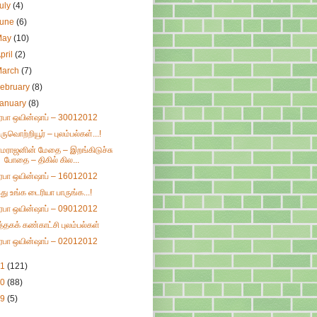
uly
(4)
June
(6)
May
(10)
pril
(2)
March
(7)
ebruary
(8)
January
(8)
ிரபா ஒயின்ஷாப் – 30012012
ிருவொற்றியூர் – புலம்பல்கள்...!
ாமராஜனின் மேதை – இறங்கிடுச்சு
போதை – திகில் கில...
ிரபா ஒயின்ஷாப் – 16012012
து உங்க டைரியா பாருங்க...!
ிரபா ஒயின்ஷாப் – 09012012
ுத்தகக் கண்காட்சி புலம்பல்கள்
ிரபா ஒயின்ஷாப் – 02012012
11
(121)
10
(88)
09
(5)