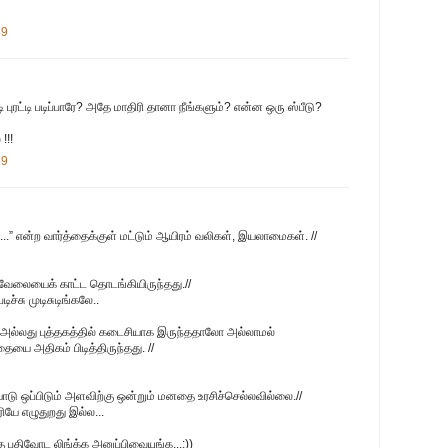
49
்டி புரட்டி படிப்பாரே? அதே மாதிரி தானா நீங்களும்? என்ன ஒரு ஸ்பீடு?
!!!
59
...” என்ற வார்த்தைக்குள் மட்டும் ஆயிரம் வலிகள், இயலாமைகள். //
வேலையைக் காட்ட தொடங்கியிருந்தது.//
டிச்சு முடிசுடிங்கலே..
 அல்லது புத்தகத்தில் கடைசியாக இருந்ததாலோ அல்லாமல்
தையை அதிகம் பிடித்திருந்தது. //
ோடு ஒப்பிடும் அளவிற்கு ஒன்றும் மனதை உரசிச்செல்லவில்லை.//
ியே எழுதுறது இல்ல...
்த பதிவோட லிங்க்க அனுப்பிவையுங்க...:))