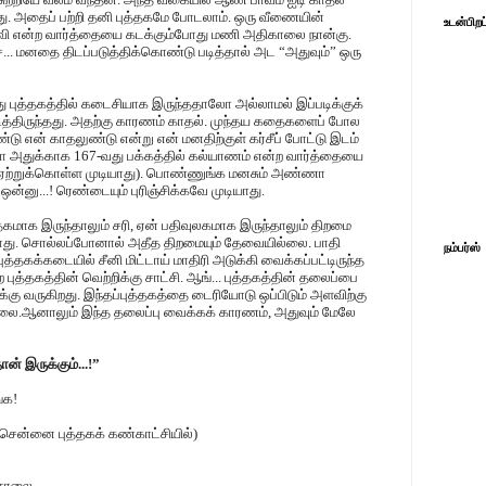
. அதைப் பற்றி தனி புத்தகமே போடலாம். ஒரு வீணையின்
உடன்பிறப
 ஆவி என்ற வார்த்தையை கடக்கும்போது மணி அதிகாலை நான்கு.
ே... மனதை திடப்படுத்திக்கொண்டு படித்தால் அட “அதுவும்” ஒரு
புத்தகத்தில் கடைசியாக இருந்ததாலோ அல்லாமல் இப்படிக்குக்
த்திருந்தது. அதற்கு காரணம் காதல். முந்தய கதைகளைப் போல
ண்டு என் காதலுண்டு என்று என் மனதிற்குள் கர்சீப் போட்டு இடம்
ா அதுக்காக 167-வது பக்கத்தில் கல்யாணம் என்ற வார்த்தையை
 ஏற்றுக்கொள்ள முடியாது). பொண்ணுங்க மனசும் அண்ணா
 ஒன்னு...! ரெண்டையும் புரிஞ்சிக்கவே முடியாது.
்தகமாக இருந்தாலும் சரி, ஏன் பதிவுலகமாக இருந்தாலும் திறமை
 வராது. சொல்லப்போனால் அதீத திறமையும் தேவையில்லை. பாதி
நம்பர்ஸ்
புத்தகக்கடையில் சீனி மிட்டாய் மாதிரி அடுக்கி வைக்கப்பட்டிருந்த
புத்தகத்தின் வெற்றிக்கு சாட்சி. ஆங்... புத்தகத்தின் தலைப்பை
க்கு வருகிறது. இந்தப்புத்தகத்தை டைரியோடு ஒப்பிடும் அளவிற்கு
்லை.ஆனாலும் இந்த தலைப்பு வைக்கக் காரணம், அதுவும் மேலே
ன் இருக்கும்...!”
்க!
(சென்னை புத்தகக் கண்காட்சியில்)
 சாலை,