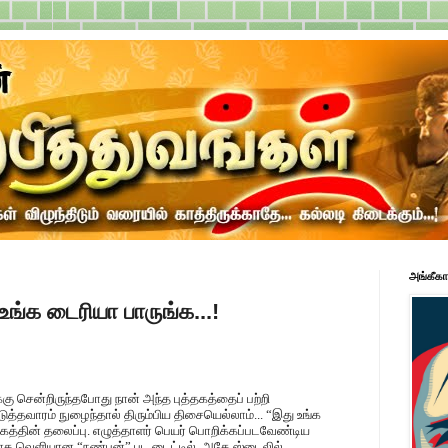
அங்கீகா
உங்க டைரியா பாருங்க...!
்கு சென்றிருந்தபோது நான் அந்த புத்தகத்தைப் பற்றி
ுத்தவாரம் நுழைந்தால் திரும்பிய திசையெல்லாம்... “இது உங்க
தகத்தின் தலைப்பு. எழுத்தாளர் பெயர் பொறிக்கப்படவேண்டிய
திதாக வெளியான “நண்பன்” பட டைட்டில், அதே ஸ்டைலில்.