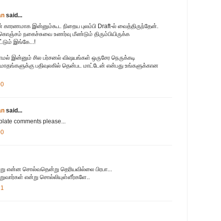
an
said...
 காரணமாக இன்னும்கூட நிறைய புலம்பி Draft-ல் வைத்திருந்தேன்.
ஞ்சம் நகைச்சுவை உணர்வு மீண்டும் திரும்பியிருக்க
்டும் இங்கே...!
ாமல் இன்னும் சில பர்சனல் விஷயங்கள் ஒருசேர நெருக்கடி
 மாதங்களுக்கு பதிவுலகில் தென்பட மாட்டேன் என்பது உங்களுக்கான
00
an
said...
plate comments please...
00
ு என்ன சொல்வதென்று தெரியவில்லை பிரபா...
றுவார்கள் என்று சொல்லியுள்ளீர்களே..
21