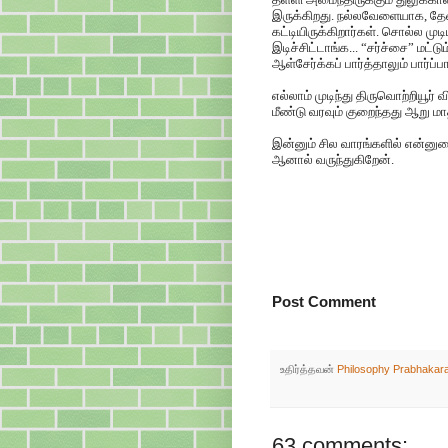
இருக்கிறது. நல்லவேளையாக, த
கட்டியிருக்கிறார்கள். சொல்ல முட
இடிச்சிட்டாங்க... “சர்ச்சை” மட்டு
ஆள்சேர்க்கப் பார்த்தாலும் பார்ப்பா
எல்லாம் முடிந்து திருவொற்றியூர்
மீண்டு வரவும் குறைந்தது ஆறு மா
இன்னும் சில வாரங்களில் என்னுட
ஆனால் வருந்துகிறேன்.
Post Comment
உதிர்த்தவன்
Philosophy Prabhakar
63 comments: