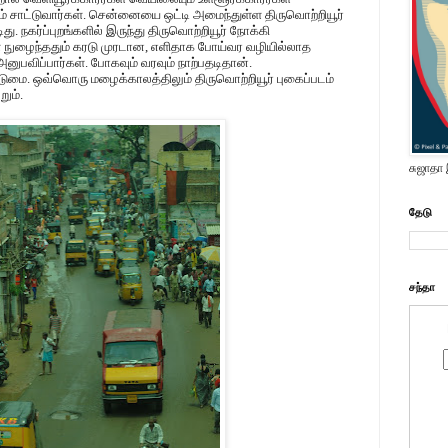
றம் சாட்டுவார்கள். சென்னையை ஒட்டி அமைந்துள்ள திருவொற்றியூர்
. நகர்ப்புறங்களில் இருந்து திருவொற்றியூர் நோக்கி
் நுழைந்ததும் கரடு முரடான, எளிதாக போய்வர வழியில்லாத
ிப்பார்கள். போகவும் வரவும் நாற்பதடிதான்.
மை. ஒவ்வொரு மழைக்காலத்திலும் திருவொற்றியூர் புகைப்படம்
ும்.
சுஜாதா
தேடு
சந்தா