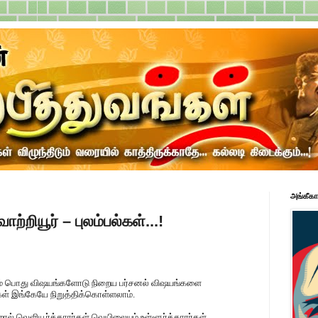
அங்கீகா
ற்றியூர் – புலம்பல்கள்...!
 பொது விஷயங்களோடு நிறைய பர்சனல் விஷயங்களை
ர்கள் இங்கேயே நிறுத்திக்கொள்ளலாம்.
் வெளியூர்க்காரர்கள் வெயிலையும் உள்ளூர்க்காரர்கள்