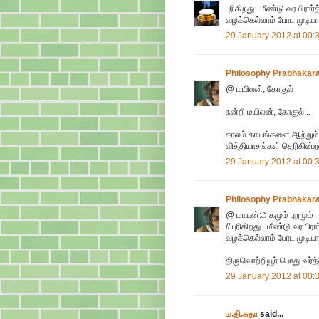
புரிகிறது...மீண்டு வர பிர
வழக்கெல்லாம் போட முடிய
29 January 2012 at 00:
Philosophy Prabhakar
@ மயிலன், கோகுல்
நன்றி மயிலன், கோகுல்...
காலம் காயங்களை ஆற்றும்..
வித்தியாசங்கள் தெரிகின்ற
29 January 2012 at 00:
Philosophy Prabhakar
@ மாயன்:அகமும் புறமும்
// புரிகிறது...மீண்டு வர 
வழக்கெல்லாம் போட முடியா
திருவொற்றியூர் பொது வர்த
29 January 2012 at 00:
ம.தி.சுதா
said...