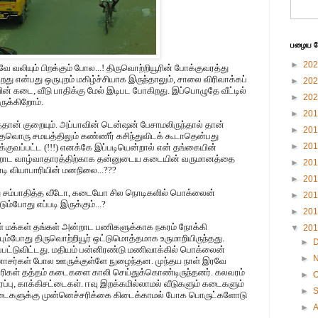
பழைய பே
►
20
டவே வலியும் பிறக்கும் போல...! திருவொற்றியூரின் போக்குவரத்து
ிறது என்பது ஒருபுறம் மகிழ்ச்சியாக இருந்தாலும், சாலை விரிவாக்கப்
►
20
 கடை, வீடு பாதிக்கு மேல் இடிபட போகிறது. இப்பொழுதே வீட்டில்
►
20
ுக்கிறோம்.
►
20
தான் குறையும். அப்பாவின் டென்ஷன் பேசாமலிருந்தால் தான்
►
20
்தவொரு சமயத்திலும் கண்ணீர் கசிந்துவிடக் கூடாதென்பது
►
20
குவப்பட்ட (!!!) எனக்கே இப்படியென்றால் என் தங்கையின்
அன்றாட வாழ்வாதாரத்திற்காக தன்னுடைய கடையின் வருமானத்தை
►
20
ோடி வியாபாரியின் மனநிலை...???
►
20
து சம்பாதித்த வீடோ, கடையோ சில நொடிகளில் பொக்லைன்
►
20
ம்போது எப்படி இருக்கும்...?
►
20
ள் மக்கள் தங்கள் அன்றாட பணிகளுக்காக நகரம் நோக்கி
▼
20
்பும்போது திருவொற்றியூர் ஒட்டுமொத்தமாக உருமாறியிருந்தது.
►
்பட்டுவிட்டது. மதியம் பன்னிரண்டு மணிவாக்கில் பொக்லைன்
►
ோசர்கள் போல ஊருக்குள்ளே நுழைந்தன. முந்தய நாள் இரவே
பாரிகள் தத்தம் கடைகளை காலி செய்துக்கொண்டிருந்தனர். கலவரம்
►
O
ப்பு, காக்கிசட்டைகள். ஈவு இறக்கமில்லாமல் வீடுகளும் கடைகளும்
►
 கடைகளுக்கு முன்னெச்சரிக்கை கிடைக்காமல் போக பொருட்களோடு
►