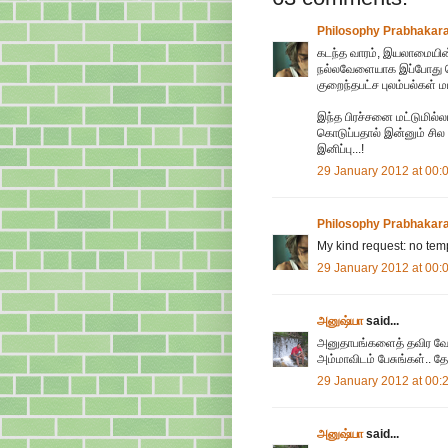
Philosophy Prabhakar
கடந்த வாரம், இயலாமையின்
நல்லவேளையாக இப்போது கொ
குறைந்தபட்ச புலம்பல்கள் மட
இந்த பிரச்சனை மட்டுமில்ல
கொடுப்பதால் இன்னும் சில
இனிப்பு...!
29 January 2012 at 00:
Philosophy Prabhakar
My kind request: no tem
29 January 2012 at 00:
அனுஷ்யா
said...
அனுதாபங்களைத் தவிர வேற
அம்மாவிடம் பேசுங்கள்.. தே
29 January 2012 at 00:
அனுஷ்யா
said...