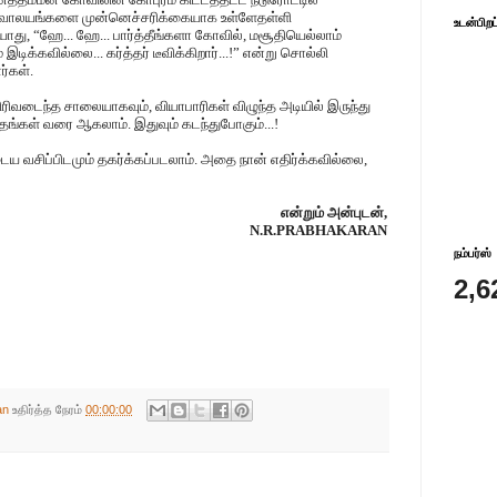
ேவாலயங்களை முன்னெச்சரிக்கையாக உள்ளேதள்ளி
உடன்பிறப
ியாது, “ஹே... ஹே... பார்த்தீங்களா கோவில், மசூதியெல்லாம்
ம் இடிக்கவில்லை... கர்த்தர் டீவிக்கிறார்...!” என்று சொல்லி
ர்கள்.
 விரிவடைந்த சாலையாகவும், வியாபாரிகள் விழுந்த அடியில் இருந்து
தங்கள் வரை ஆகலாம். இதுவும் கடந்துபோகும்...!
ைய வசிப்பிடமும் தகர்க்கப்படலாம். அதை நான் எதிர்க்கவில்லை,
என்றும் அன்புடன்,
N.R.PRABHAKARAN
நம்பர்ஸ்
2,6
an
உதிர்த்த நேரம்
00:00:00