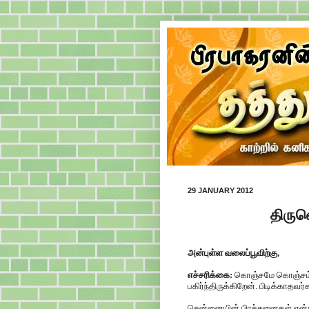
29 JANUARY 2012
திருவொ
அன்புள்ள வலைப்பூவிற்கு,
எச்சரிக்கை:
கொஞ்சமே கொஞ்சம்
பகிர்ந்திருக்கிறேன். பிடிக்காதவ
சென்னையின் பிரச்சனைகள் என்றால