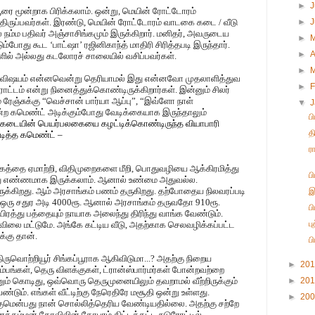
►
J
ூரை மூன்றாக பிரிக்கலாம். ஒன்று, மெயின் ரோட்டோரம்
ிருப்பவர்கள். இரண்டு, மெயின் ரோட்டோரம் வாடகை கடை / வீடு
►
ல் நம்ம பதிவர் அஞ்சாசிங்கமும் இருக்கிறார். மனிதர், அவருடைய
►
போது கூட ‘பாட்ஷா’ ரஜினிகாந்த் மாதிரி சிரித்தபடி இருந்தார்.
►
A
களில் அல்லது கடலோரச் சாலையில் வசிப்பவர்கள்.
►
ேர் விஷயம் என்னவென்று தெரியாமல் இது என்னவோ முதலாளித்துவ
►
F
ோராட்டம் என்று நினைத்துக்கொண்டிருக்கிறார்கள். இன்னும் சிலர்
 ரேஞ்சுக்கு “வெச்சான் பார்யா ஆப்பு”, “இவ்ளோ நாள்
▼
ன்ற கமெண்ட் அடிக்கும்போது வேடிக்கையாக இருந்தாலும்
ப
 கடையின்
பெயர்பலகையை கழட்டிக்கொண்டிருந்த வியாபாரி
த
டித்த கமெண்ட் –
“ங்கோத்தா... கடையே போயிடுச்சு லூசுக்கூதி
ர
ங்கத்தை ஏமாற்றி, விதிமுறைகளை மீறி, பொதுவழியை ஆக்கிரமித்து
ப
து எண்ணமாக இருக்கலாம். ஆனால் உண்மை அதுவல்ல.
ுக்கிறது. ஆம் அரசாங்கம் பணம் தருகிறது. தற்போதைய நிலவரப்படி
இ
் ஒரு சதுர அடி 4000ரூ. ஆனால் அரசாங்கம் தருவதோ 910ரூ.
ப
ிரத்து பத்தையும் நாயாக அலைந்து திரிந்து வாங்க வேண்டும்.
ப
ிலை மட்டுமே. அங்கே கட்டிய வீடு, அதற்காக செலவழிக்கப்பட்ட
்கு தான்.
ப
ுவொற்றியூர் சிங்கப்பூராக ஆகிவிடுமா...? அதற்கு நிறைய
►
20
்பங்கள், தெரு விளக்குகள், ட்ரான்ஸ்பார்மர்கள் போன்றவற்றை
னும் கொடிது, ஒவ்வொரு தெருமுனையிலும் தவறாமல் வீற்றிருக்கும்
►
20
டும். எங்கள் வீட்டிற்கு நேரெதிரே மசூதி ஒன்று உள்ளது.
►
20
ுமென்பது நான் சொல்லித்தெரிய வேண்டியதில்லை. அதற்கு சற்றே
னத்தம்மன் கோவிலின் கோபுரம் கிட்டத்தட்ட நடுரோட்டில்