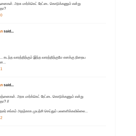
ார்த்னைகள். அரசு மார்க்கெட் ரேட்டை கொடுக்கணும் என்று
ாதா?
30
an
said...
. கடந்த வாரத்திற்கும் இந்த வாரத்திற்குமே எனக்கு நிறைய
ன...
31
an
said...
பிரார்த்னைகள். அரசு மார்க்கெட் ரேட்டை கொடுக்கணும் என்று
தா? //
்தகர் சங்கம் அதற்காக முயற்சி செய்தும் பலனளிக்கவில்லை...
32