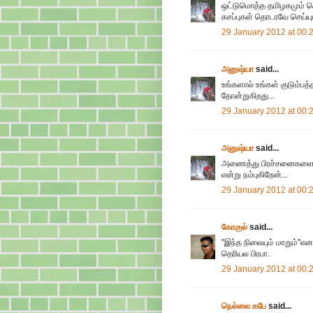
ஒட்டுமொத்த தமிழகமும் 
கசப்புகள் தொடரவே செய்யும
29 January 2012 at 00:
அனுஷ்யா
said...
உங்களால் உங்கள் குடும்பத
தோன்றுகிறது...
29 January 2012 at 00:
அனுஷ்யா
said...
அணைத்து பிரச்சனைகளையும்
என்று நம்புகிறேன்...
29 January 2012 at 00:
கோகுல்
said...
"இந்த நிலையும் மாறும்"
தெரியல பிரபா.
29 January 2012 at 00:
நெல்லை கபே
said...