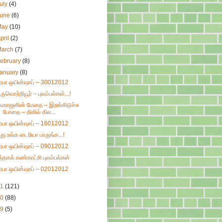
uly
(4)
June
(6)
May
(10)
pril
(2)
March
(7)
ebruary
(8)
January
(8)
ிரபா ஒயின்ஷாப் – 30012012
ிருவொற்றியூர் – புலம்பல்கள்...!
ாமராஜனின் மேதை – இறங்கிடுச்சு
போதை – திகில் கில...
ிரபா ஒயின்ஷாப் – 16012012
து உங்க டைரியா பாருங்க...!
ிரபா ஒயின்ஷாப் – 09012012
ுத்தகக் கண்காட்சி புலம்பல்கள்
ிரபா ஒயின்ஷாப் – 02012012
11
(121)
10
(88)
09
(5)