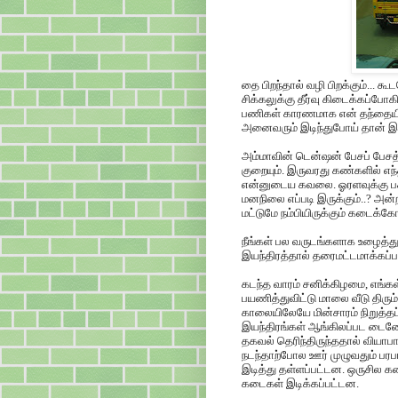
தை பிறந்தால் வழி பிறக்கும்... கூ
சிக்கலுக்கு தீர்வு கிடைக்கப்போக
பணிகள் காரணமாக என் தந்தையின்
அனைவரும் இடிந்துபோய் தான் இர
அம்மாவின் டென்ஷன் பேசப் பேசத்
குறையும். இருவரது கண்களில் எந
என்னுடைய கவலை. ஓரளவுக்கு பக்
மனநிலை எப்படி இருக்கும்..? 
மட்டுமே நம்பியிருக்கும் கடைக்க
நீங்கள் பல வருடங்களாக உழைத்
இயந்திரத்தால் தரைமட்டமாக்கப்படு
கடந்த வாரம் சனிக்கிழமை, எங்க
பயணித்துவிட்டு மாலை வீடு திரும
காலையிலேயே மின்சாரம் நிறுத்தப
இயந்திரங்கள் ஆங்கிலப்பட டைன
தகவல் தெரிந்திருந்ததால் வியா
நடந்தாற்போல ஊர் முழுவதும் பரபர
இடித்து தள்ளப்பட்டன. ஒருசில
கடைகள் இடிக்கப்பட்டன.