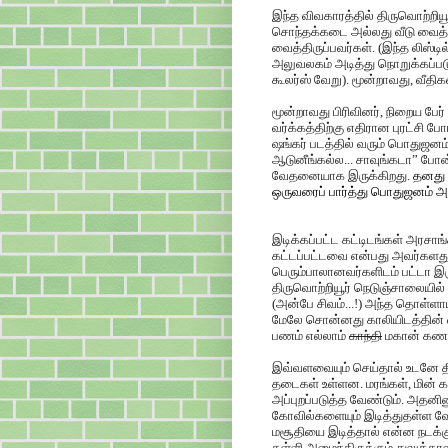
இந்த விவகாரத்தில் திருவொற்றிய
சொந்தக்கடை அல்லது வீடு வைத்த
வைத்திருப்பவர்கள். (இந்த லிஸ்டி
அலுவலகம் அடித்து நொறுக்கப்படும்
கூலர்ஸ் வேறு). மூன்றாவது, வீதி
மூன்றாவது பிரிவினர், நிறைய ப
வர்க்கத்திற்கு எதிரான புரட்சி ப
ஷங்கர் படத்தில் வரும் பொதுஜனம்
ஆடுனீங்கல்ல... சாவுங்கடா” போ
வேதனையாக இருக்கிறது.
தனது
ஒருவரைப் பார்த்து பொதுஜனம் அ
போர்டை கழட்டிட்டு இருக்கான்...”
இடிக்கப்பட்ட கட்டிடங்கள் அரசா
கட்டப்பட்டவை என்பது அவர்கள
பெரும்பாலானவர்களிடம் பட்டா இர
திருவொற்றியூர் நெடுஞ்சாலையில
(அன்பே சிவம்...!) அந்த தொள்ளாய
மேலே சொன்னது காலியிடத்தின் வ
பணம் எல்லாம்
காந்தி
மகான் கணக
இவ்வளவையும் செய்தால் உடனே திர
தடைகள் உள்ளன. மரங்கள், மின் கம
அப்புறப்படுத்த வேண்டும். அதனி
கோவில்களையும் இடித்துதள்ள வேண்
மசூதியை இடித்தால் என்ன நடக்க
தள்ளி அமைந்திருக்கும் துலுக்கா