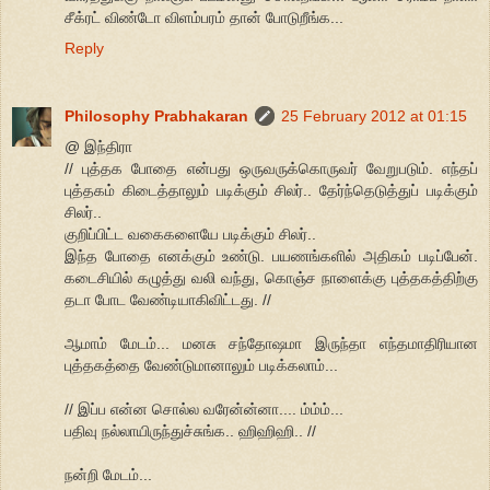
சீக்ரட் விண்டோ விளம்பரம் தான் போடுறீங்க...
Reply
Philosophy Prabhakaran
25 February 2012 at 01:15
@ இந்திரா
// புத்தக போதை என்பது ஒருவருக்கொருவர் வேறுபடும். எந்தப்
புத்தகம் கிடைத்தாலும் படிக்கும் சிலர்.. தேர்ந்தெடுத்துப் படிக்கும்
சிலர்..
குறிப்பிட்ட வகைகளையே படிக்கும் சிலர்..
இந்த போதை எனக்கும் உண்டு. பயணங்களில் அதிகம் படிப்பேன்.
கடைசியில் கழுத்து வலி வந்து, கொஞ்ச நாளைக்கு புத்தகத்திற்கு
தடா போட வேண்டியாகிவிட்டது. //
ஆமாம் மேடம்... மனசு சந்தோஷமா இருந்தா எந்தமாதிரியான
புத்தகத்தை வேண்டுமானாலும் படிக்கலாம்...
// இப்ப என்ன சொல்ல வரேன்ன்னா.... ம்ம்ம்...
பதிவு நல்லாயிருந்துச்சுங்க.. ஹிஹிஹி.. //
நன்றி மேடம்...