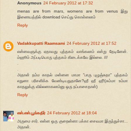
Anonymous
24 February 2012 at 17:32
menas are from mars, womens are from venus இது
இணையத்தில் download செய்து கொள்ளலாம்
Reply
Vadakkupatti Raamsami
24 February 2012 at 17:52
என்னவளுக்கு ஏதாவது புத்தகம் வாங்கலாம் என்று தேடினேன்.
ம்ஹூம் அப்படியொரு புத்தகம் கிடைக்கவே இல்லை. ///
.
.
அதான் நம்ம காதல் மன்னன மாமா "பாரு புழுஞ்சுதா" புத்தகம்
எதுனா பரிசளிக்க வேண்டியதுதானே?ஹீ ஹீ ஹீ!(சும்மா உம்மா
காதலுக்கு வில்லனாகலாம்னு ஒரு நப்பாசைதான்)
Reply
எஸ்.எஸ்.பூங்கதிர்
24 February 2012 at 18:04
அருமை சார். என்ன ஒரு குறைன்னா பக்கா சைவமா இருந்துச்சா...
அதான்.