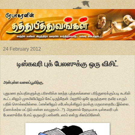
24 February 2012
டிஸ்கவரி புக் பேலஸுக்கு ஒரு விசிட்
அன்புள்ள வலைப்பூவிற்கு,
புதுமண தம்பதிகளுக்கு பரிசளிக்க உகந்த புத்தகங்களை பரிந்துரைக்கும்படி கூகிள்
கூட்டலிலும் முகமிலியிலும் கேட்டிருந்தேன். ம்ஹூம் ஒரே ஒருத்தரை தவிர யாரும்
பதில் சொல்லவில்லை. ப்ளஸ்ஸிலும் ஃபேஸ்புக்கிலும் நமக்கு மருவாதையே இல்லை.
(ப்ளாக்கர்ல மட்டும் என்ன வாழுதாம்...?). அதனால் நேரடியாக டிஸ்கவரி புக்
பேலஸுக்கே போய் ஒருவழி பண்ணிடலாம் என்று கிளம்பினேன்.