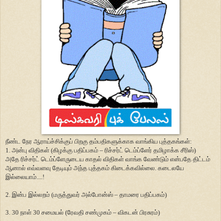
நீண்ட நேர ஆராய்ச்சிக்குப் பிறகு தம்பதிகளுக்காக வாங்கிய புத்தகங்கள்:
1. அன்பு விதிகள் (கிழக்கு பதிப்பகம் – ரிச்சர்ட் டெம்ப்ளேர் தமிழாக்க சீரிஸ்)
அதே ரிச்சர்ட் டெம்ப்ளேருடைய காதல் விதிகள் வாங்க வேண்டும் என்பதே திட்டம்
ஆனால் எவ்வளவு தேடியும் அந்த புத்தகம் கிடைக்கவில்லை. கடைலயே
இல்லையாம்....!
2. இன்ப இல்லறம் (மருத்துவர் அல்போன்ஸ் – தாமரை பதிப்பகம்)
3. 30 நாள் 30 சமையல் (ரேவதி சண்முகம் – விகடன் பிரசுரம்)