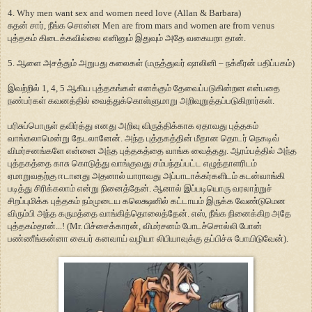
4. Why men want sex and women need love (Allan & Barbara)
சுதன் சார், நீங்க சொன்ன Men are from mars and women are from venus
புத்தகம் கிடைக்கவில்லை எனினும் இதுவும் அதே வகையறா தான்.
5. ஆளை அசத்தும் அறுபது கலைகள் (மருத்துவர் ஷாலினி – நக்கீரன் பதிப்பகம்)
இவற்றில் 1, 4, 5 ஆகிய புத்தகங்கள் எனக்கும் தேவைப்படுகின்றன என்பதை
நண்பர்கள் கவனத்தில் வைத்துக்கொள்ளுமாறு அறிவுறுத்தப்படுகிறார்கள்.
பரிசுப்பொருள் தவிர்த்து எனது அறிவு விருத்திக்காக ஏதாவது புத்தகம்
வாங்கலாமென்று தேடலானேன். அந்த புத்தகத்தின் மீதான தொடர் நெகடிவ்
விமர்சனங்களே என்னை அந்த புத்தகத்தை வாங்க வைத்தது. ஆரம்பத்தில் அந்த
புத்தகத்தை காசு கொடுத்து வாங்குவது சம்பந்தப்பட்ட எழுத்தாளரிடம்
ஏமாறுவதற்கு ஈடானது அதனால் யாராவது அப்பாடாக்கர்களிடம் கடன்வாங்கி
படித்து சிரிக்கலாம் என்று நினைத்தேன். ஆனால் இப்படியொரு வரலாற்றுச்
சிறப்புமிக்க புத்தகம் நம்முடைய கலெக்ஷனில் கட்டாயம் இருக்க வேண்டுமென
விரும்பி அந்த கருமத்தை வாங்கித்தொலைத்தேன். எஸ், நீங்க நினைக்கிற அதே
புத்தகம்தான்...! (Mr. பிச்சைக்காரன், விமர்சனம் போடச்சொல்லி போன்
பண்ணீங்கன்னா கைபர் கனவாய் வழியா லிபியாவுக்கு தப்பிச்சு போயிடுவேன்).