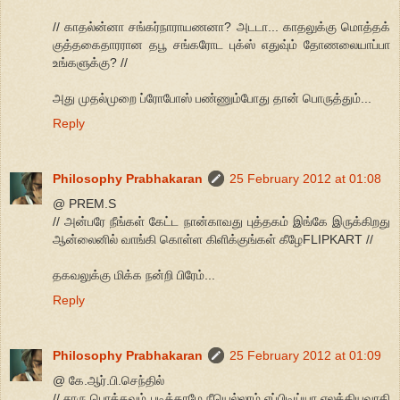
// காதல்ன்னா சங்கர்நாராயணனா? அடடா... காதலுக்கு மொத்தக்
குத்தகைதாரரான தபூ சங்கரோட புக்ஸ் எதுவு்ம் தோணலையாப்பா
உங்களுக்கு? //
அது முதல்முறை ப்ரோபோஸ் பண்ணும்போது தான் பொருத்தும்...
Reply
Philosophy Prabhakaran
25 February 2012 at 01:08
@ PREM.S
// அன்பரே நீங்கள் கேட்ட நான்காவது புத்தகம் இங்கே இருக்கிறது
ஆன்லைனில் வாங்கி கொள்ள கிளிக்குங்கள் கீழேFLIPKART //
தகவலுக்கு மிக்க நன்றி பிரேம்...
Reply
Philosophy Prabhakaran
25 February 2012 at 01:09
@ கே.ஆர்.பி.செந்தில்
// சாரு பொத்தவம் படிக்காமே நீயெல்லாம் எப்பிடிய்யா எலக்கியவாதி