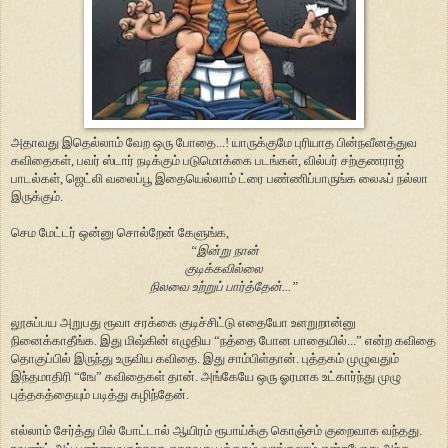
அதாவது இதெல்லாம் வேற ஒரு போதை...! யாருக்குமே புரியாத பின்நவீனத்துவ
கவிதைகள், பவர் ஸ்டார் நடிக்கும் படுமொக்கை படங்கள், வில்பர் சற்குணராஜ்
பாடல்கள், ஜெட்லி வலைப்பூ இதையெல்லாம் ட்ரை பண்ணிப்பாருங்க லைஃப் நல்லா
இருக்கும்.
செம மேட்டர் ஒன்னு சொல்றேன் கேளுங்க,
“இன்று நான்
குடிக்கவில்லை
நிலவை உற்றுப் பார்த்தேன்...”
லூசுப்பய அறுபது ரூவா சரக்கை குடிச்சிட்டு எதையோ உளறுறான்னு
நினைக்காதீங்க. இது மிஷ்கின் எழுதிய “நத்தை போன பாதையில்...” என்ற கவிதை
தொகுப்பில் இருந்து உருவிய கவிதை. இது சாம்பிள்தான். புத்தகம் முழுவதும்
இந்தமாதிரி “
ஙே” கவிதைகள் தான். அங்கேயே ஒரு ஓரமாக உட்கார்ந்து முழு
புத்தகத்தையும் படித்து கழிந்தேன்.
எல்லாம் சேர்த்து பில் போட்டால் ஆயிரம் ரூபாய்க்கு கொஞ்சம் குறைவாக வந்தது.