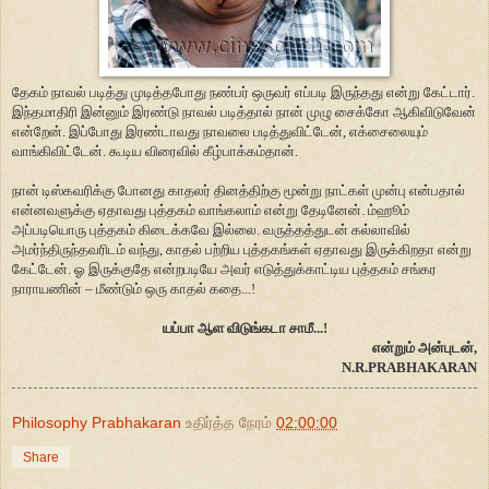
தேகம் நாவல் படித்து முடித்தபோது நண்பர் ஒருவர் எப்படி இருந்தது என்று கேட்டார்.
இந்தமாதிரி இன்னும் இரண்டு நாவல் படித்தால் நான் முழு சைக்கோ ஆகிவிடுவேன்
என்றேன். இப்போது இரண்டாவது நாவலை படித்துவிட்டேன், எக்சைலையும்
வாங்கிவிட்டேன். கூடிய விரைவில் கீழ்பாக்கம்தான்.
நான் டிஸ்கவரிக்கு போனது காதலர் தினத்திற்கு மூன்று நாட்கள் முன்பு என்பதால்
என்னவளுக்கு ஏதாவது புத்தகம் வாங்கலாம் என்று தேடினேன். ம்ஹூம்
அப்படியொரு புத்தகம் கிடைக்கவே இல்லை. வருத்தத்துடன் கல்லாவில்
அமர்ந்திருந்தவரிடம் வந்து, காதல் பற்றிய புத்தகங்கள் ஏதாவது இருக்கிறதா என்று
கேட்டேன். ஓ இருக்குதே என்றபடியே அவர் எடுத்துக்காட்டிய புத்தகம் சங்கர
நாராயணின் – மீண்டும் ஒரு காதல் கதை...!
யப்பா ஆள விடுங்கடா சாமீ...!
என்றும் அன்புடன்,
N.R.PRABHAKARAN
Philosophy Prabhakaran
உதிர்த்த நேரம்
02:00:00
Share