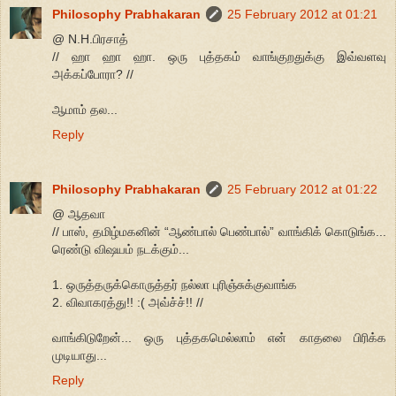
Philosophy Prabhakaran
25 February 2012 at 01:21
@ N.H.பிரசாத்
// ஹா ஹா ஹா. ஒரு புத்தகம் வாங்குறதுக்கு இவ்வளவு
அக்கப்போரா? //
ஆமாம் தல...
Reply
Philosophy Prabhakaran
25 February 2012 at 01:22
@ ஆதவா
// பாஸ், தமிழ்மகனின் “ஆண்பால் பெண்பால்” வாங்கிக் கொடுங்க...
ரெண்டு விஷயம் நடக்கும்...
1. ஒருத்தருக்கொருத்தர் நல்லா புரிஞ்சுக்குவாங்க
2. விவாகரத்து!! :( அவ்ச்ச்!! //
வாங்கிடுறேன்... ஒரு புத்தகமெல்லாம் என் காதலை பிரிக்க
முடியாது...
Reply