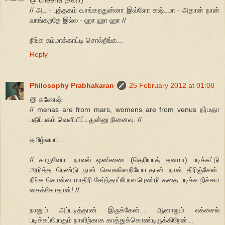
// அட - புத்தகம் வாங்கறதுன்னா இவ்ளோ கஷ்டமா - அதான் நான்
வாங்கறதே இல்ல - ஹா ஹா ஹா //
நீங்க சும்மாக்காட்டி சொல்றீங்க...
Reply
Philosophy Prabhakaran
25 February 2012 at 01:08
@ கணேஷ்
// menas are from mars, womens are from venus நர்மதா
பதிப்பகம் வெளியிட்டதுன்னு நினைவு. //
தமிழ்லயா...
// சாருவோட நாவல் ஒண்ணை (தெரியாத் தனமா) படிச்சுட்டு
அடுத்த ரெண்டு நாள் கொலவெறியோடதான் நான் திரிஞ்சேன்.
நீங்க சொன்ன மாதிரி சேர்ந்தாப்போல ரெண்டு கதை படிச்ச நிச்சய
சைக்கோதான்! //
நானும் அப்படித்தான் இருக்கேன்... ஆனாலும் எக்சைல்
படிக்கப்போகும் நாளிற்காக காத்துக்கொண்டிருக்கிறேன்...