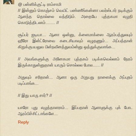
@ பன்னிக்குட்டி ராம்சாமி
// இன்னும் கொஞ்சம் வெயிட் பண்ணீங்கன்னா பவர்ஸ்டார் நடிக்கும்
ஆனந்த தொல்லை வந்திடும். அதையே புத்தகமா எழுதி
கொடுத்திடலாம்........ //
சூப்பர் ஐடியா... ஆனா ஒன்னு, க்ளைமாக்ஸை ஆரம்பத்துலயும்
ஹீரோ இன்ட்ரோவை கடைசியாவும் எழுதணும்... அப்பத்தான்
கிறுக்குபயலுவ பின்நவீனத்துவம்ன்னு ஒத்துக்குவாங்க...
// அவங்களுக்கு அனேகமா புத்தகம் படிக்கவெல்லாம் நேரம்
இருக்காதுன்னுதான் யாரும் சொல்லல போல...... //
அதுவும் சரிதான்... ஆனா ஒரு அறுபது நாளைக்கு அப்புறம்
படிப்பாங்க...
// இது யாரு சார்? //
யாரோ புது எழுத்தாளராம்... இப்பதான் ஆளாளுக்கு புக் போட
ஆரம்பிச்சிட்டாங்களே...
Reply