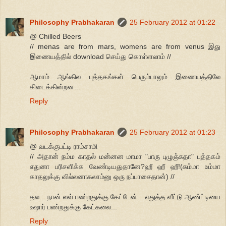
Philosophy Prabhakaran
25 February 2012 at 01:22
@ Chilled Beers
// menas are from mars, womens are from venus இது
இணையத்தில் download செய்து கொள்ளலாம் //
ஆமாம் ஆங்கில புத்தகங்கள் பெரும்பாலும் இணையத்திலே
கிடைக்கின்றன...
Reply
Philosophy Prabhakaran
25 February 2012 at 01:23
@ வடக்குபட்டி ராம்சாமி
// அதான் நம்ம காதல் மன்னன மாமா "பாரு புழுஞ்சுதா" புத்தகம்
எதுனா பரிசளிக்க வேண்டியதுதானே?ஹீ ஹீ ஹீ!(சும்மா உம்மா
காதலுக்கு வில்லனாகலாம்னு ஒரு நப்பாசைதான்) //
தல... நான் லவ் பண்றதுக்கு கேட்டேன்... எதுத்த வீட்டு ஆண்ட்டியை
உஷார் பண்றதுக்கு கேட்கலை...
Reply