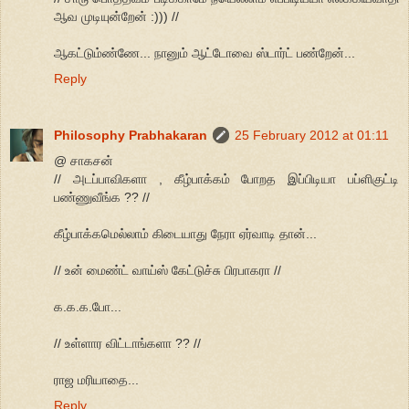
ஆவ முடியுன்றேன் :))) //
ஆகட்டும்ண்ணே... நானும் ஆட்டோவை ஸ்டார்ட் பண்றேன்...
Reply
Philosophy Prabhakaran
25 February 2012 at 01:11
@ சாகசன்
// அடப்பாவிகளா , கீழ்பாக்கம் போறத இப்பிடியா பப்ளிகுட்டி
பண்ணுவீங்க ?? //
கீழ்பாக்கமெல்லாம் கிடையாது நேரா ஏர்வாடி தான்...
// உன் மைண்ட் வாய்ஸ் கேட்டுச்சு பிரபாகரா //
க.க.க.போ...
// உள்ளார விட்டாங்களா ?? //
ராஜ மரியாதை...
Reply