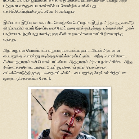
ரவுண்ட் அப் பண்ணுவதற்காக ஏதாவது புத்தகம் வாங்கலாம் என்றபோது அந்த
புத்தகமா என்னுடைய கண்ணில் படவேண்டும். வாங்கியது –
எக்சிஸ்டென்ஷியலிசமும் ஃபேன்சி பனியனும்.
இலியானா இடுப்பு சைஸை விட கொஞ்சமே பெரியதாக இருந்த அந்த புத்தகம் வீடு
திரும்பியபின் சுமார் இரண்டு மணிநேரம் வரை தாக்குபிடித்தது. புத்தகத்தின் முதல்
பாதியை கடந்தபோது எனக்கு ஒரு சினிமா நகைச்சுவை காட்சி நினைவுக்கு
வந்தது.
அதாவது என் பொண்டாட்டி எருமைநாயக்கன்பட்டியா... அவன் அண்ணன்
பையனுக்கு பொண்ணு எடுத்தது நெய்க்காரன்பட்டியில... அந்த பொண்ணோட
சின்னாத்தாளும் என் பொண்டாட்டியோட ஆத்தாளும் அக்கா தங்கச்சிங்க... அந்த
சின்னாத்தாளோட மாமியா ஆயர்குடியிலதான் தான் பொண்ணை
கட்டிக்கொடுத்திருக்கு... அதை கட்டிக்கிட்ட பையனுக்கு சேர்மேன் சித்தப்பன்
முறை... (செத்தான்டா சேகர்).