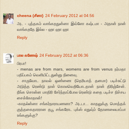
cheena (சீனா)
24 February 2012 at 04:56
அட - புத்தகம் வாங்கறதுன்னா இவ்ளோ கஷ்டமா - அதான் நான்
வாங்கறதே இல்ல - ஹா ஹா ஹா
Reply
பால கணேஷ்
24 February 2012 at 06:36
பிரபா!
- menas are from mars, womens are from venus நர்மதா
பதிப்பகம் வெளியிட்டதுன்னு நினைவு.
- சாருவோட நாவல் ஒண்ணை (தெரியாத் தனமா) படிச்சுட்டு
அடுத்த ரெண்டு நாள் கொலவெறியோடதான் நான் திரிஞ்சேன்.
நீங்க சொன்ன மாதிரி சேர்ந்தாப்போல ரெண்டு கதை படிச்ச நிச்சய
சைக்கோதான்!
-காதல்ன்னா சங்கர்நாராயணனா? அடடா... காதலுக்கு மொத்தக்
குத்தகைதாரரான தபூ சங்கரோட புக்ஸ் எதுவு்ம் தோணலையாப்பா
உங்களுக்கு?
Reply