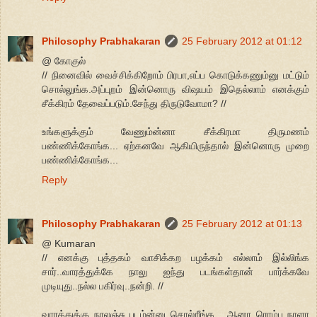
Philosophy Prabhakaran
25 February 2012 at 01:12
@ கோகுல்
// நினைவில் வைச்சிக்கிறோம் பிரபா,எப்ப கொடுக்கணும்னு மட்டும்
சொல்லுங்க.அப்புறம் இன்னொரு விஷயம் இதெல்லாம் எனக்கும்
சீக்கிரம் தேவைப்படும்.சேந்து திருடுவோமா? //
உங்களுக்கும் வேணும்ன்னா சீக்கிரமா திருமணம்
பண்ணிக்கோங்க... ஏற்கனவே ஆகியிருந்தால் இன்னொரு முறை
பண்ணிக்கோங்க...
Reply
Philosophy Prabhakaran
25 February 2012 at 01:13
@ Kumaran
// எனக்கு புத்தகம் வாசிக்கற பழக்கம் எல்லாம் இல்லிங்க
சார்..வாரத்துக்கே நாலு ஐந்து படங்கள்தான் பார்க்கவே
முடியுது..நல்ல பகிர்வு..நன்றி. //
வாரத்துக்கு நாலஞ்சு படம்ன்னு சொல்றீங்க... ஆனா ரொம்ப நாளா