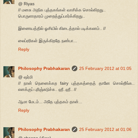
@ Riyas
// மனசு அதிக புத்தகங்கள் வாசிக்க சொல்கிறது..
பொருளாதாரம் முறைத்துப்பார்க்கிறது..
இணையத்தில் ஓசியில் கிடைத்தால் படிக்கலாம்.. //
லைப்ரரிகள் இருக்கிறதே நண்பா...
Reply
Philosophy Prabhakaran
25 February 2012 at 01:05
@ ஷர்மி
// நான் நெனைக்கற fairy புத்தகத்தைத் தானே சொல்றீங்க..
எனக்குப் புரிஞ்சுடுச்சு.. ஹீ..ஹீ.. //
ஆமா மேடம்... அதே புத்தகம் தான்...
Reply
Philosophy Prabhakaran
25 February 2012 at 01:06
@ cheena (சீனா)