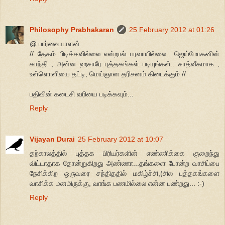
Philosophy Prabhakaran
25 February 2012 at 01:26
@ பார்வையாளன்
// தேகம் பிடிக்கவில்லை என்றால் பரவாயில்லை.. ஜெய்மோகனின்
காந்தி , அன்ன ஹசாரே புத்தகங்கள் படியுங்கள்.. சாத்வீகமாக ,
உள்ளொளியை தட்டி, மெய்ஞான தரிசனம் கிடைக்கும் //
பதிவின் கடைசி வரியை படிக்கவும்...
Reply
Vijayan Durai
25 February 2012 at 10:07
தற்காலத்தில் புத்தக பிரியர்களின் எண்ணிக்கை குறைந்து
விட்டாதாக தோன்றுகிறது அண்ணா...தங்களை போன்ற வாசிப்பை
நேசிக்கிற ஒருவரை சந்திததில் மகிழ்ச்சி,(சில புத்தகங்களை
வாசிக்க மனமிருக்கு, வாங்க பணமில்லை என்ன பண்றது... :-)
Reply