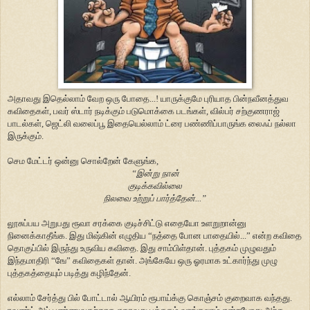
அதாவது இதெல்லாம் வேற ஒரு போதை...! யாருக்குமே புரியாத பின்நவீனத்துவ
கவிதைகள், பவர் ஸ்டார் நடிக்கும் படுமொக்கை படங்கள், வில்பர் சற்குணராஜ்
பாடல்கள், ஜெட்லி வலைப்பூ இதையெல்லாம் ட்ரை பண்ணிப்பாருங்க லைஃப் நல்லா
இருக்கும்.
செம மேட்டர் ஒன்னு சொல்றேன் கேளுங்க,
“இன்று நான்
குடிக்கவில்லை
நிலவை உற்றுப் பார்த்தேன்...”
லூசுப்பய அறுபது ரூவா சரக்கை குடிச்சிட்டு எதையோ உளறுறான்னு
நினைக்காதீங்க. இது மிஷ்கின் எழுதிய “நத்தை போன பாதையில்...” என்ற கவிதை
தொகுப்பில் இருந்து உருவிய கவிதை. இது சாம்பிள்தான். புத்தகம் முழுவதும்
இந்தமாதிரி “
ஙே” கவிதைகள் தான். அங்கேயே ஒரு ஓரமாக உட்கார்ந்து முழு
புத்தகத்தையும் படித்து கழிந்தேன்.
எல்லாம் சேர்த்து பில் போட்டால் ஆயிரம் ரூபாய்க்கு கொஞ்சம் குறைவாக வந்தது.