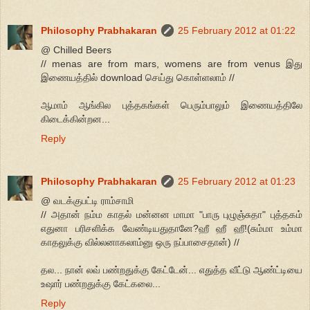
Philosophy Prabhakaran
25 February 2012 at 01:22
@ Chilled Beers
// menas are from mars, womens are from venus இது
இணையத்தில் download செய்து கொள்ளலாம் //
ஆமாம் ஆங்கில புத்தகங்கள் பெரும்பாலும் இணையத்திலே
கிடைக்கின்றன...
Reply
Philosophy Prabhakaran
25 February 2012 at 01:23
@ வடக்குபட்டி ராம்சாமி
// அதான் நம்ம காதல் மன்னன மாமா "பாரு புழுஞ்சுதா" புத்தகம்
எதுனா பரிசளிக்க வேண்டியதுதானே?ஹீ ஹீ ஹீ!(சும்மா உம்மா
காதலுக்கு வில்லனாகலாம்னு ஒரு நப்பாசைதான்) //
தல... நான் லவ் பண்றதுக்கு கேட்டேன்... எதுத்த வீட்டு ஆண்ட்டியை
உஷார் பண்றதுக்கு கேட்கலை...
Reply