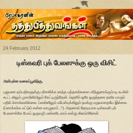
24 February 2012
டிஸ்கவரி புக் பேலஸுக்கு ஒரு விசிட்
அன்புள்ள வலைப்பூவிற்கு,
புதுமண தம்பதிகளுக்கு பரிசளிக்க உகந்த புத்தகங்களை பரிந்துரைக்கும்படி கூகிள்
கூட்டலிலும் முகமிலியிலும் கேட்டிருந்தேன். ம்ஹூம் ஒரே ஒருத்தரை தவிர யாரும்
பதில் சொல்லவில்லை. ப்ளஸ்ஸிலும் ஃபேஸ்புக்கிலும் நமக்கு மருவாதையே இல்லை.
(ப்ளாக்கர்ல மட்டும் என்ன வாழுதாம்...?). அதனால் நேரடியாக டிஸ்கவரி புக்
பேலஸுக்கே போய் ஒருவழி பண்ணிடலாம் என்று கிளம்பினேன்.