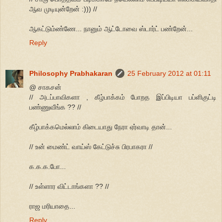
ஆவ முடியுன்றேன் :))) //
ஆகட்டும்ண்ணே... நானும் ஆட்டோவை ஸ்டார்ட் பண்றேன்...
Reply
Philosophy Prabhakaran
25 February 2012 at 01:11
@ சாகசன்
// அடப்பாவிகளா , கீழ்பாக்கம் போறத இப்பிடியா பப்ளிகுட்டி
பண்ணுவீங்க ?? //
கீழ்பாக்கமெல்லாம் கிடையாது நேரா ஏர்வாடி தான்...
// உன் மைண்ட் வாய்ஸ் கேட்டுச்சு பிரபாகரா //
க.க.க.போ...
// உள்ளார விட்டாங்களா ?? //
ராஜ மரியாதை...
Reply