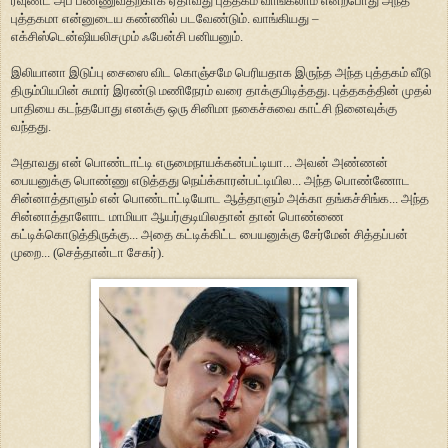
ரவுண்ட் அப் பண்ணுவதற்காக ஏதாவது புத்தகம் வாங்கலாம் என்றபோது அந்த
புத்தகமா என்னுடைய கண்ணில் படவேண்டும். வாங்கியது –
எக்சிஸ்டென்ஷியலிசமும் ஃபேன்சி பனியனும்.
இலியானா இடுப்பு சைஸை விட கொஞ்சமே பெரியதாக இருந்த அந்த புத்தகம் வீடு
திரும்பியபின் சுமார் இரண்டு மணிநேரம் வரை தாக்குபிடித்தது. புத்தகத்தின் முதல்
பாதியை கடந்தபோது எனக்கு ஒரு சினிமா நகைச்சுவை காட்சி நினைவுக்கு
வந்தது.
அதாவது என் பொண்டாட்டி எருமைநாயக்கன்பட்டியா... அவன் அண்ணன்
பையனுக்கு பொண்ணு எடுத்தது நெய்க்காரன்பட்டியில... அந்த பொண்ணோட
சின்னாத்தாளும் என் பொண்டாட்டியோட ஆத்தாளும் அக்கா தங்கச்சிங்க... அந்த
சின்னாத்தாளோட மாமியா ஆயர்குடியிலதான் தான் பொண்ணை
கட்டிக்கொடுத்திருக்கு... அதை கட்டிக்கிட்ட பையனுக்கு சேர்மேன் சித்தப்பன்
முறை... (செத்தான்டா சேகர்).