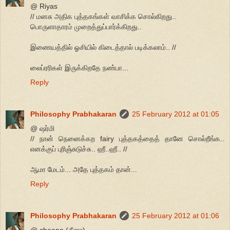
@ Riyas
// மனசு அதிக புத்தகங்கள் வாசிக்க சொல்கிறது..
பொருளாதாரம் முறைத்துப்பார்க்கிறது..
இணையத்தில் ஓசியில் கிடைத்தால் படிக்கலாம்.. //
லைப்ரரிகள் இருக்கிறதே நண்பா...
Reply
Philosophy Prabhakaran
25 February 2012 at 01:05
@ ஷர்மி
// நான் நெனைக்கற fairy புத்தகத்தைத் தானே சொல்றீங்க..
எனக்குப் புரிஞ்சுடுச்சு.. ஹீ..ஹீ.. //
ஆமா மேடம்... அதே புத்தகம் தான்...
Reply
Philosophy Prabhakaran
25 February 2012 at 01:06
@ cheena (சீனா)