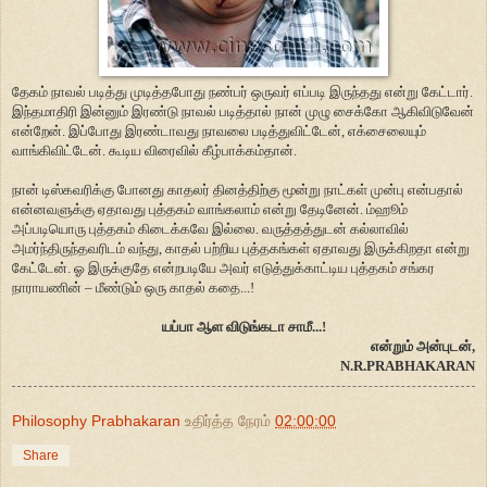
தேகம் நாவல் படித்து முடித்தபோது நண்பர் ஒருவர் எப்படி இருந்தது என்று கேட்டார்.
இந்தமாதிரி இன்னும் இரண்டு நாவல் படித்தால் நான் முழு சைக்கோ ஆகிவிடுவேன்
என்றேன். இப்போது இரண்டாவது நாவலை படித்துவிட்டேன், எக்சைலையும்
வாங்கிவிட்டேன். கூடிய விரைவில் கீழ்பாக்கம்தான்.
நான் டிஸ்கவரிக்கு போனது காதலர் தினத்திற்கு மூன்று நாட்கள் முன்பு என்பதால்
என்னவளுக்கு ஏதாவது புத்தகம் வாங்கலாம் என்று தேடினேன். ம்ஹூம்
அப்படியொரு புத்தகம் கிடைக்கவே இல்லை. வருத்தத்துடன் கல்லாவில்
அமர்ந்திருந்தவரிடம் வந்து, காதல் பற்றிய புத்தகங்கள் ஏதாவது இருக்கிறதா என்று
கேட்டேன். ஓ இருக்குதே என்றபடியே அவர் எடுத்துக்காட்டிய புத்தகம் சங்கர
நாராயணின் – மீண்டும் ஒரு காதல் கதை...!
யப்பா ஆள விடுங்கடா சாமீ...!
என்றும் அன்புடன்,
N.R.PRABHAKARAN
Philosophy Prabhakaran
உதிர்த்த நேரம்
02:00:00
Share