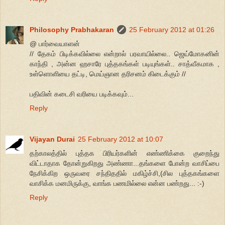
Philosophy Prabhakaran
25 February 2012 at 01:26
@ பார்வையாளன்
// தேகம் பிடிக்கவில்லை என்றால் பரவாயில்லை.. ஜெய்மோகனின்
காந்தி , அன்ன ஹசாரே புத்தகங்கள் படியுங்கள்.. சாத்வீகமாக ,
உள்ளொளியை தட்டி, மெய்ஞான தரிசனம் கிடைக்கும் //
பதிவின் கடைசி வரியை படிக்கவும்...
Reply
Vijayan Durai
25 February 2012 at 10:07
தற்காலத்தில் புத்தக பிரியர்களின் எண்ணிக்கை குறைந்து
விட்டாதாக தோன்றுகிறது அண்ணா...தங்களை போன்ற வாசிப்பை
நேசிக்கிற ஒருவரை சந்திததில் மகிழ்ச்சி,(சில புத்தகங்களை
வாசிக்க மனமிருக்கு, வாங்க பணமில்லை என்ன பண்றது... :-)
Reply