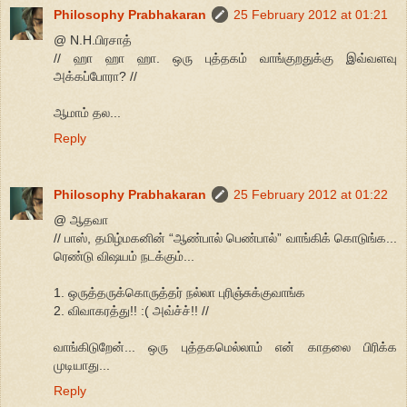
Philosophy Prabhakaran
25 February 2012 at 01:21
@ N.H.பிரசாத்
// ஹா ஹா ஹா. ஒரு புத்தகம் வாங்குறதுக்கு இவ்வளவு
அக்கப்போரா? //
ஆமாம் தல...
Reply
Philosophy Prabhakaran
25 February 2012 at 01:22
@ ஆதவா
// பாஸ், தமிழ்மகனின் “ஆண்பால் பெண்பால்” வாங்கிக் கொடுங்க...
ரெண்டு விஷயம் நடக்கும்...
1. ஒருத்தருக்கொருத்தர் நல்லா புரிஞ்சுக்குவாங்க
2. விவாகரத்து!! :( அவ்ச்ச்!! //
வாங்கிடுறேன்... ஒரு புத்தகமெல்லாம் என் காதலை பிரிக்க
முடியாது...
Reply