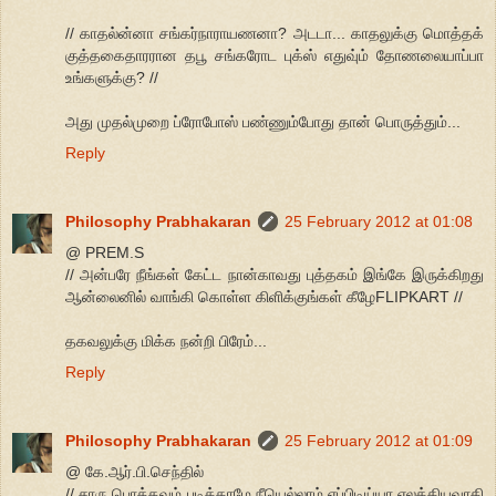
// காதல்ன்னா சங்கர்நாராயணனா? அடடா... காதலுக்கு மொத்தக்
குத்தகைதாரரான தபூ சங்கரோட புக்ஸ் எதுவு்ம் தோணலையாப்பா
உங்களுக்கு? //
அது முதல்முறை ப்ரோபோஸ் பண்ணும்போது தான் பொருத்தும்...
Reply
Philosophy Prabhakaran
25 February 2012 at 01:08
@ PREM.S
// அன்பரே நீங்கள் கேட்ட நான்காவது புத்தகம் இங்கே இருக்கிறது
ஆன்லைனில் வாங்கி கொள்ள கிளிக்குங்கள் கீழேFLIPKART //
தகவலுக்கு மிக்க நன்றி பிரேம்...
Reply
Philosophy Prabhakaran
25 February 2012 at 01:09
@ கே.ஆர்.பி.செந்தில்
// சாரு பொத்தவம் படிக்காமே நீயெல்லாம் எப்பிடிய்யா எலக்கியவாதி