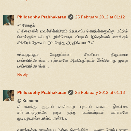
Philosophy Prabhakaran
25 February 2012 at 01:12
@ கோகுல்
// நினைவில் வைச்சிக்கிறோம் பிரபா,எப்ப கொடுக்கணும்னு மட்டும்
சொல்லுங்க.அப்புறம் இன்னொரு விஷயம் இதெல்லாம் எனக்கும்
சீக்கிரம் தேவைப்படும்.சேந்து திருடுவோமா? //
உங்களுக்கும் வேணும்ன்னா சீக்கிரமா திருமணம்
பண்ணிக்கோங்க... ஏற்கனவே ஆகியிருந்தால் இன்னொரு முறை
பண்ணிக்கோங்க...
Reply
Philosophy Prabhakaran
25 February 2012 at 01:13
@ Kumaran
// எனக்கு புத்தகம் வாசிக்கற பழக்கம் எல்லாம் இல்லிங்க
சார்..வாரத்துக்கே நாலு ஐந்து படங்கள்தான் பார்க்கவே
முடியுது..நல்ல பகிர்வு..நன்றி. //
வாரத்துக்கு நாலஞ்சு படம்ன்னு சொல்றீங்க... ஆனா ரொம்ப நாளா