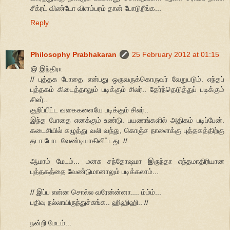
சீக்ரட் விண்டோ விளம்பரம் தான் போடுறீங்க...
Reply
Philosophy Prabhakaran
25 February 2012 at 01:15
@ இந்திரா
// புத்தக போதை என்பது ஒருவருக்கொருவர் வேறுபடும். எந்தப்
புத்தகம் கிடைத்தாலும் படிக்கும் சிலர்.. தேர்ந்தெடுத்துப் படிக்கும்
சிலர்..
குறிப்பிட்ட வகைகளையே படிக்கும் சிலர்..
இந்த போதை எனக்கும் உண்டு. பயணங்களில் அதிகம் படிப்பேன்.
கடைசியில் கழுத்து வலி வந்து, கொஞ்ச நாளைக்கு புத்தகத்திற்கு
தடா போட வேண்டியாகிவிட்டது. //
ஆமாம் மேடம்... மனசு சந்தோஷமா இருந்தா எந்தமாதிரியான
புத்தகத்தை வேண்டுமானாலும் படிக்கலாம்...
// இப்ப என்ன சொல்ல வரேன்ன்னா.... ம்ம்ம்...
பதிவு நல்லாயிருந்துச்சுங்க.. ஹிஹிஹி.. //
நன்றி மேடம்...