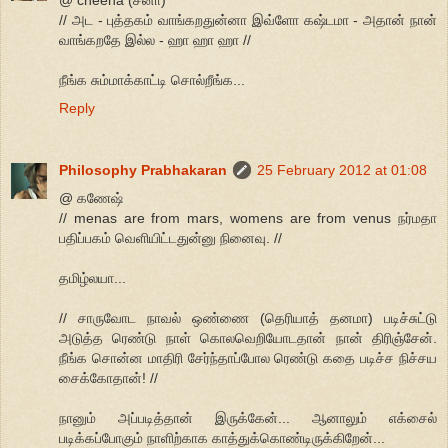
// அட - புத்தகம் வாங்கறதுன்னா இவ்ளோ கஷ்டமா - அதான் நான்
வாங்கறதே இல்ல - ஹா ஹா ஹா //
நீங்க சும்மாக்காட்டி சொல்றீங்க...
Reply
Philosophy Prabhakaran
25 February 2012 at 01:08
@ கணேஷ்
// menas are from mars, womens are from venus நர்மதா
பதிப்பகம் வெளியிட்டதுன்னு நினைவு. //
தமிழ்லயா...
// சாருவோட நாவல் ஒண்ணை (தெரியாத் தனமா) படிச்சுட்டு
அடுத்த ரெண்டு நாள் கொலவெறியோடதான் நான் திரிஞ்சேன்.
நீங்க சொன்ன மாதிரி சேர்ந்தாப்போல ரெண்டு கதை படிச்ச நிச்சய
சைக்கோதான்! //
நானும் அப்படித்தான் இருக்கேன்... ஆனாலும் எக்சைல்
படிக்கப்போகும் நாளிற்காக காத்துக்கொண்டிருக்கிறேன்...