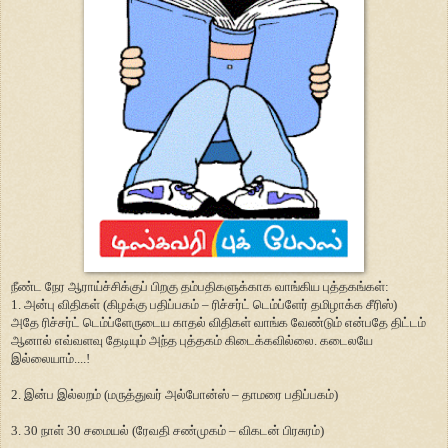
நீண்ட நேர ஆராய்ச்சிக்குப் பிறகு தம்பதிகளுக்காக வாங்கிய புத்தகங்கள்:
1. அன்பு விதிகள் (கிழக்கு பதிப்பகம் – ரிச்சர்ட் டெம்ப்ளேர் தமிழாக்க சீரிஸ்)
அதே ரிச்சர்ட் டெம்ப்ளேருடைய காதல் விதிகள் வாங்க வேண்டும் என்பதே திட்டம்
ஆனால் எவ்வளவு தேடியும் அந்த புத்தகம் கிடைக்கவில்லை. கடைலயே
இல்லையாம்....!
2. இன்ப இல்லறம் (மருத்துவர் அல்போன்ஸ் – தாமரை பதிப்பகம்)
3. 30 நாள் 30 சமையல் (ரேவதி சண்முகம் – விகடன் பிரசுரம்)