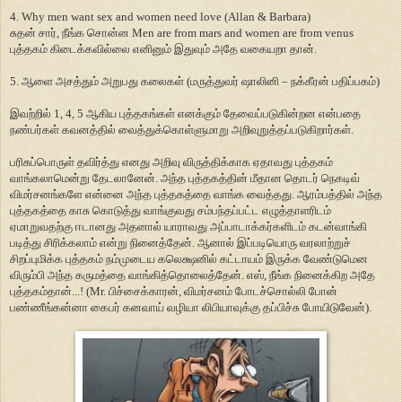
4. Why men want sex and women need love (Allan & Barbara)
சுதன் சார், நீங்க சொன்ன Men are from mars and women are from venus
புத்தகம் கிடைக்கவில்லை எனினும் இதுவும் அதே வகையறா தான்.
5. ஆளை அசத்தும் அறுபது கலைகள் (மருத்துவர் ஷாலினி – நக்கீரன் பதிப்பகம்)
இவற்றில் 1, 4, 5 ஆகிய புத்தகங்கள் எனக்கும் தேவைப்படுகின்றன என்பதை
நண்பர்கள் கவனத்தில் வைத்துக்கொள்ளுமாறு அறிவுறுத்தப்படுகிறார்கள்.
பரிசுப்பொருள் தவிர்த்து எனது அறிவு விருத்திக்காக ஏதாவது புத்தகம்
வாங்கலாமென்று தேடலானேன். அந்த புத்தகத்தின் மீதான தொடர் நெகடிவ்
விமர்சனங்களே என்னை அந்த புத்தகத்தை வாங்க வைத்தது. ஆரம்பத்தில் அந்த
புத்தகத்தை காசு கொடுத்து வாங்குவது சம்பந்தப்பட்ட எழுத்தாளரிடம்
ஏமாறுவதற்கு ஈடானது அதனால் யாராவது அப்பாடாக்கர்களிடம் கடன்வாங்கி
படித்து சிரிக்கலாம் என்று நினைத்தேன். ஆனால் இப்படியொரு வரலாற்றுச்
சிறப்புமிக்க புத்தகம் நம்முடைய கலெக்ஷனில் கட்டாயம் இருக்க வேண்டுமென
விரும்பி அந்த கருமத்தை வாங்கித்தொலைத்தேன். எஸ், நீங்க நினைக்கிற அதே
புத்தகம்தான்...! (Mr. பிச்சைக்காரன், விமர்சனம் போடச்சொல்லி போன்
பண்ணீங்கன்னா கைபர் கனவாய் வழியா லிபியாவுக்கு தப்பிச்சு போயிடுவேன்).