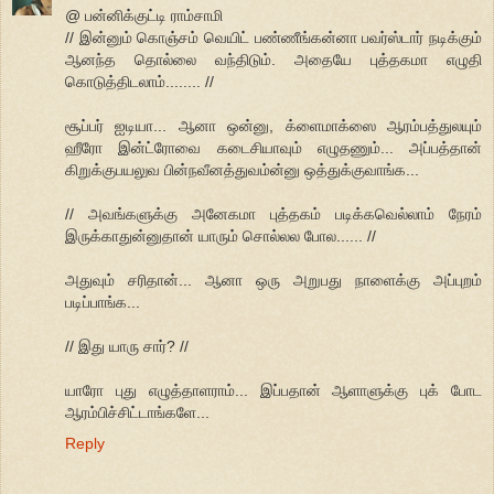
@ பன்னிக்குட்டி ராம்சாமி
// இன்னும் கொஞ்சம் வெயிட் பண்ணீங்கன்னா பவர்ஸ்டார் நடிக்கும்
ஆனந்த தொல்லை வந்திடும். அதையே புத்தகமா எழுதி
கொடுத்திடலாம்........ //
சூப்பர் ஐடியா... ஆனா ஒன்னு, க்ளைமாக்ஸை ஆரம்பத்துலயும்
ஹீரோ இன்ட்ரோவை கடைசியாவும் எழுதணும்... அப்பத்தான்
கிறுக்குபயலுவ பின்நவீனத்துவம்ன்னு ஒத்துக்குவாங்க...
// அவங்களுக்கு அனேகமா புத்தகம் படிக்கவெல்லாம் நேரம்
இருக்காதுன்னுதான் யாரும் சொல்லல போல...... //
அதுவும் சரிதான்... ஆனா ஒரு அறுபது நாளைக்கு அப்புறம்
படிப்பாங்க...
// இது யாரு சார்? //
யாரோ புது எழுத்தாளராம்... இப்பதான் ஆளாளுக்கு புக் போட
ஆரம்பிச்சிட்டாங்களே...
Reply