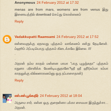
Anonymous
24 February 2012 at 17:32
menas are from mars, womens are from venus இது
இணையத்தில் download செய்து கொள்ளலாம்
Reply
Vadakkupatti Raamsami
24 February 2012 at 17:52
என்னவளுக்கு ஏதாவது புத்தகம் வாங்கலாம் என்று தேடினேன்.
ம்ஹூம் அப்படியொரு புத்தகம் கிடைக்கவே இல்லை. ///
.
.
அதான் நம்ம காதல் மன்னன மாமா "பாரு புழுஞ்சுதா" புத்தகம்
எதுனா பரிசளிக்க வேண்டியதுதானே?ஹீ ஹீ ஹீ!(சும்மா உம்மா
காதலுக்கு வில்லனாகலாம்னு ஒரு நப்பாசைதான்)
Reply
எஸ்.எஸ்.பூங்கதிர்
24 February 2012 at 18:04
அருமை சார். என்ன ஒரு குறைன்னா பக்கா சைவமா இருந்துச்சா...
அதான்.