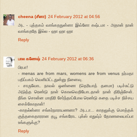
cheena (சீனா)
24 February 2012 at 04:56
அட - புத்தகம் வாங்கறதுன்னா இவ்ளோ கஷ்டமா - அதான் நான்
வாங்கறதே இல்ல - ஹா ஹா ஹா
Reply
பால கணேஷ்
24 February 2012 at 06:36
பிரபா!
- menas are from mars, womens are from venus நர்மதா
பதிப்பகம் வெளியிட்டதுன்னு நினைவு.
- சாருவோட நாவல் ஒண்ணை (தெரியாத் தனமா) படிச்சுட்டு
அடுத்த ரெண்டு நாள் கொலவெறியோடதான் நான் திரிஞ்சேன்.
நீங்க சொன்ன மாதிரி சேர்ந்தாப்போல ரெண்டு கதை படிச்ச நிச்சய
சைக்கோதான்!
-காதல்ன்னா சங்கர்நாராயணனா? அடடா... காதலுக்கு மொத்தக்
குத்தகைதாரரான தபூ சங்கரோட புக்ஸ் எதுவு்ம் தோணலையாப்பா
உங்களுக்கு?
Reply