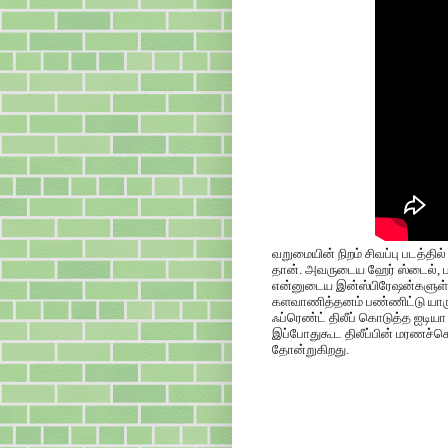
வறுமையின் நிறம் சிவப்பு படத்தில
தான். அவருடைய ஹேர் ஸ்டைல், பா
என்னுடைய இன்ஸ்பிரேஷன்களுள் ஒன
களவாணித்தனம் பண்ணிட்டு யாரு
ஃப்ரெண்ட் திலீப் கொடுத்த ஐடியா
இப்போதுகூட திலீப்பின் மரணச்ச
தோன்றுகிறது.