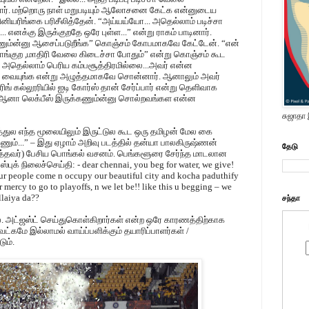
தார். மற்றொரு நாள் மறுபடியும் ஆலோசனை கேட்க என்னுடைய
ரிங்கை பரிசீலித்தேன். “அய்யய்யோ... அதெல்லாம் படிச்சா
எனக்கு இருக்குறதே ஒரே புள்ள...” என்று ராகம் பாடினார்.
ும்ன்னு ஆசைப்படுறீங்க” கொஞ்சம் கோபமாகவே கேட்டேன். “என்
ங்குற ,மாதிரி வேலை கிடைச்சா போதும்” என்று கொஞ்சம் கூட
 அதெல்லாம் பெரிய கம்பசூத்திரமில்லை...அவர் என்ன
வையுங்க என்று அழுத்தமாகவே சொன்னார். ஆனாலும் அவர்
் கல்லூரியில் ஐடி கோர்ஸ் தான் சேர்ப்பார் என்று தெளிவாக
் ஆனா லெக்பீஸ் இருக்கணும்ன்னு சொல்றவங்கள என்ன
சுஜாதா
ுல எந்த மூலையிலும் இருட்டுல கூட ஒரு தமிழன் மேல கை
ம்...” – இது ஏழாம் அறிவு படத்தில் தன்யா பாலகிருஷ்ணன்
தேடு
ுத்தவர்) பேசிய பொங்கல் வசனம். பெங்களூரை சேர்ந்த மாடலான
புக் நிலைச்செய்தி: - dear chennai, you beg for water, we give!
! ur people come n occupy our beautiful city and kocha paduthify
r mercy to go to playoffs, n we let be!! like this u begging – we
llaiya da??
சந்தா
. அட்ஜஸ்ட் செய்துகொள்கிறார்கள் என்ற ஒரே காரணத்திற்காக
ெட்கமே இல்லாமல் வாய்ப்பளிக்கும் தயாரிப்பாளர்கள் /
ும்.