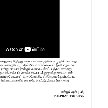
் கமலுக்கு அடுத்து என்னைக் கவர்ந்த கேரக்டர் திலீப்புடையது
டி லாங்குவேஜ், ட்ரெஸ்ஸிங் சென்ஸ் எல்லாம் இப்போதும் கூட
்று. எல்லாவற்றிற்கும் மேலாக அந்தப்படத்தில் ஏதாவது
டா இதெல்லாம் சொல்லிக்கொடுக்குறதுன்னு கேட்டா, என்
 என்று சொல்வார். காலப்போக்கில் திலீப்பை மறந்துவிட்டோம்.
ெய்தி ஊடகங்களில் வராமலே இருந்திருக்கலாமோ என்று
என்றும் அன்புடன்,
N.R.PRABHAKARAN