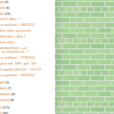
uly
(4)
June
(6)
May
(10)
ீண்டும் லியோ...!
ிரபா ஒயின்ஷாப் – 28052012
திவர் சந்திப்பு தருணங்கள்
ச்சினி மேல – இஷ்டம்
ிவர் சந்திப்பு
annibal Ferox – யார்
காட்டுமிராண்டிகள்...?
ிரபா ஒயின்ஷாப் – 07052012
ழக்கு எண்: 18/9 – ஜஸ்ட் மிஸ்
னவுதுரத்தி குறிப்புகள் – பாகம் 03
ிரபா ஒயின்ஷாப் – 02052012
pril
(2)
March
(7)
ebruary
(8)
January
(8)
11
(121)
10
(88)