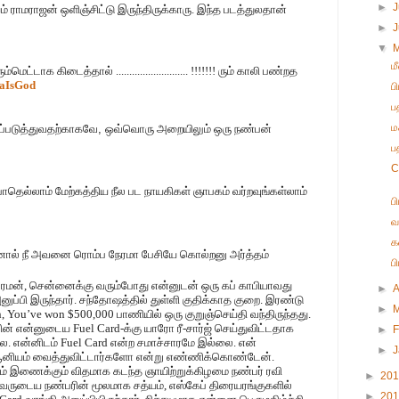
►
J
யம் ராமராஜன் ஒளிஞ்சிட்டு இருந்திருக்காரு. இந்த படத்துலதான்
►
▼
ம
ூம்மெட்டாக
கிடைத்தால் ........................... !!!!!!! ரும் காலி
பண்றத
aIsGod
ப
ப
ம
்படுத்துவதற்காகவே
,
ஒவ்வொரு அறையிலும் ஒரு நண்பன்
பத
C
்போதெல்லாம் மேற்கத்திய நீல பட நாயகிகள் ஞாபகம் வர்றவுங்கள்லாம்
ப
வ
க
ினால் நீ அவனை ரொம்ப நேரமா பேசியே கொல்றனு அர்த்தம்
ப
 பரமன், சென்னைக்கு வரும்போது என்னுடன் ஒரு கப் காபியாவது
►
A
னுப்பி இருந்தார். சந்தோஷத்தில் துள்ளி குதிக்காத குறை. இரண்டு
►
n, You’ve won $500,000 பாணியில் ஒரு குறுஞ்செய்தி வந்திருந்தது.
்பின் என்னுடைய Fuel Card-க்கு யாரோ ரீ-சார்ஜ் செய்துவிட்டதாக
►
F
்லை. என்னிடம் Fuel Card என்ற சமாச்சாரமே இல்லை. என்
►
சூனியம் வைத்துவிட்டார்களோ என்று எண்ணிக்கொண்டேன்.
ம் இணைக்கும் விதமாக கடந்த ஞாயிற்றுக்கிழமை நண்பர் ரவி
►
20
வருடைய நண்பரின் மூலமாக சத்யம், எஸ்கேப் திரையரங்குகளில்
►
20