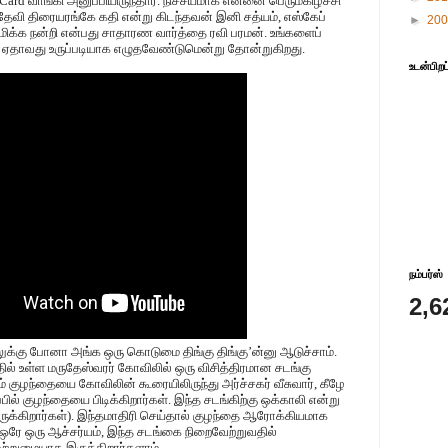
l Card வாங்கி அனுப்பியிருந்தார். நிச்சயமாக என்னை பெருமகிழ்ச்சி
தேவி திரையரங்கே கதி என்று கிடந்தவன் இனி சத்யம், எஸ்கேப்
►
20
மிக்க நன்றி என்பது சாதாரண வார்த்தை ரவி பரமன். உங்களைப்
 ஏதாவது உருப்படியாக எழுதவேண்டுமென்று தோன்றுகிறது.
உடன்பிறப
நம்பர்ஸ்
2,6
ு போனா அங்க ஒரு கொடுமை திங்கு திங்கு’ன்னு ஆடுச்சாம்.
தில் உள்ள மருதேஸ்வரர் கோவிலில் ஒரு விசித்திரமான சடங்கு
 குழந்தையை கோவிலின் கூரையிலிருந்து அர்ச்சகர் வீசுவார், கீழே
பில் குழந்தையை பிடிக்கிறார்கள். இந்த சடங்கிற்கு ஒக்காலி என்று
ருக்கிறார்கள்). இந்தமாதிரி செய்தால் குழந்தை ஆரோக்கியமாக
. ஒரே ஒரு ஆச்சர்யம், இந்த சடங்கை நிறைவேற்றுவதில்
ஒற்றுமையாக இருக்கிறார்களாம்.