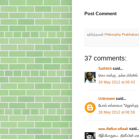
Post Comment
உதிர்த்தவன்
Philosophy Prabhakar
37 comments:
Sathish
said...
செம சரக்கு.. நல்ல மிக்சிங் 
28 May 2012 at 06:43
Unknown
said...
யோவ் எங்கையா "ஜொள்ளு " 
28 May 2012 at 06:59
உலக சினிமா ரசிகன்
said..
//இப்போதுகூட திலீப்பின்