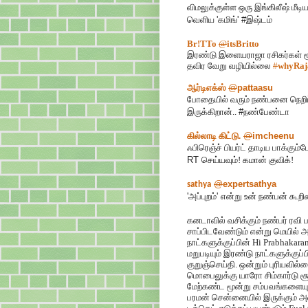
விமலுக்குள்ள ஒரு இங்கிலீஷ் மீடி
வெளிய
'
கமிங்
' #
இஷ்டம்
Br!TTo
@
itsBritto
இரண்டு இளையராஜா ரசிகர்கள் ர
தவிர வேறு வழியில்லை
#
whyRaj
ஆர்டிஎக்ஸ்
@
pattaasu
போதையில் வரும் நண்பனை நெறிப
இருக்கிறான்..
#
நண்பேண்டா
கில்லாடி கிட்டு.
@
imcheenu
ஃபிரெஞ்ச் பியர்ட் தாடிய பாக்கும
RT
செய்யவும்! கமான் குவிக்!
@
expertsathya
sathya
'
அப்புறம்
'
என்று உன் நண்பன் கூற
கனடாவில் வசிக்கும் நண்பர் ரவி
சாப்பிடவேண்டும் என்று மெயில் அ
நாட்களுக்குப்பின் Hi Prabhakara
மறுபடியும் இரண்டு நாட்களுக்குப
குறுஞ்செய்தி. ஒன்றும் புரியவில
மொபைலுக்கு யாரோ சிம்கார்டு 
மேற்கண்ட மூன்று சம்பவங்களையு
பரமன் சென்னையில் இருக்கும் அ