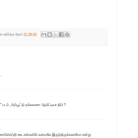
an
உதிர்த்த நேரம்
01:36:00
..
படம் ,அம்பூட்டு நல்லவனா ஆயிட்டியா நீயி ?
.
 மரணச்செய்தி ஊடகங்களில் வராமலே இருந்திருக்கலாமோ என்று