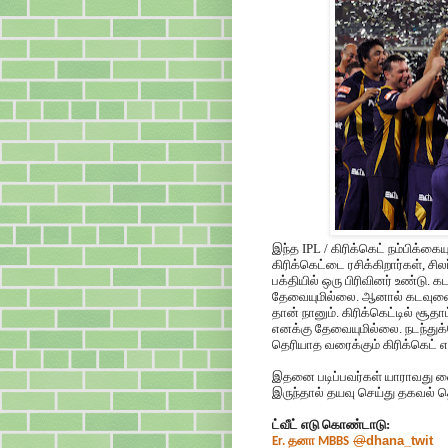
இந்த IPL / கிரிக்கெட் நம்பிக்கை
கிரிக்கெட்டை ரசிக்கிறார்கள், சி
பக்தியில் ஒரு பிரிவினர் உண்டு. 
தேவையுமில்லை. ஆனால் கடவுளை ந
தான் நானும். கிரிக்கெட்டில் சூ
எனக்கு தேவையுமில்லை. நடந்துக்
தெரியாத வரைக்கும் கிரிக்கெட் 
இதனை படிப்பவர்கள் யாராவது ஹ
இருந்தால் தயவு செய்து தகவல் த
ட்வீட் எடு கொண்டாடு:
தனா
@
dhana_twit
Er.
MBBS