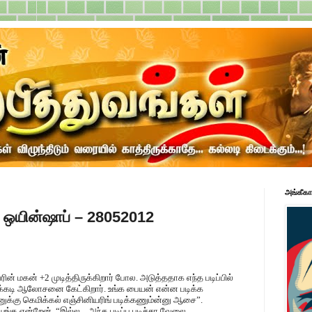
அங்கீகா
ா ஒயின்ஷாப் – 28052012
் மகன் +2 முடித்திருக்கிறார் போல. அடுத்ததாக எந்த படிப்பில்
டிக்கடி ஆலோசனை கேட்கிறார். உங்க பையன் என்ன படிக்க
னுக்கு கெமிக்கல் எஞ்சினியரிங் படிக்கணும்ன்னு ஆசை”.
்க என்றேன். “இல்ல... அந்த படிப்பு படிச்சா வேலை