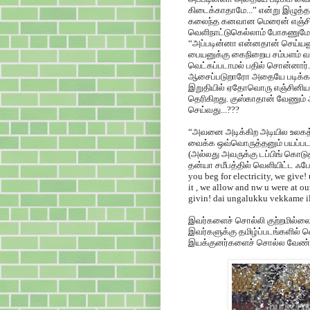
கிடைக்காதாமே...” என்று இழுத்
கலைந்த கனவான மெரைன் எஞ்சினிய
வெளிநாட்டுகெல்லாம் போகணுமே... 
“அப்படின்னா என்னதான் செய்யண
பையனுக்கு கைநிறைய சம்பளம் வா
வெட்கப்படாமல் பதில் சொன்னார்.
ஆசைப்படுறாரோ அதையே படிக்க 
இறுதியில் ஏதோவொரு எஞ்சினியரிங
தெரிகிறது. குஸ்காதான் வேணும
செய்வது...???
“அவனை அடிக்கிற அடியில உலகத்த
வைக்க ஒவ்வொருத்தனும் பயப்படணு
(அல்லது அவருக்கு டப்பிங் கொட
தன்யா சமீபத்தில் வெளியிட்ட ஃபேஸ்
you beg for electricity, we give
it , we allow and nw u were at ou
givin! dai ungalukku vekkame i
இவர்களைச் சொல்லி குற்றமில்லை
இவர்களுக்கு தமிழ்ப்படங்களில் வ
இயக்குனர்களைச் சொல்ல வேண்ட