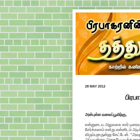
28 MAY 2012
பிரப
அன்புள்ள வலைப்பூவிற்கு,
என்னுடைய அலுவலக கார் டிரைவரின
சேர்க்கலாம் என்று என்னிடம் அ
விரும்புறாருன்னு கேட்டேன். “அவ
அப்படின்னா அதையே படிக்க வையுங