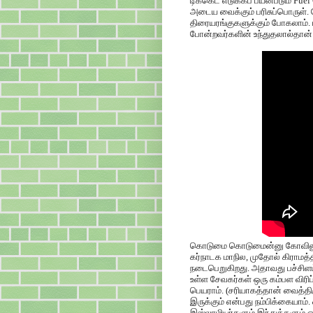
டிக்கெட் எடுக்கப் பயன்படும் Fue
அடைய வைக்கும் பரிசுப்பொருள். 
திரையரங்குகளுக்கும் போகலாம். 
போன்றவர்களின் உந்துதலால்தான்
கொடுமை கொடுமைன்னு கோவிலுக்க
கர்நாடக மாநில, முதோல் கிராமத்
நடைபெறுகிறது. அதாவது பச்சிளம்
உள்ள சேவகர்கள் ஒரு கம்பள விரிப்
பெயராம். (சரியாகத்தான் வைத்தி
இருக்கும் என்பது நம்பிக்கையாம்
இஸ்லாமியர்களும் இந்துக்களும் 