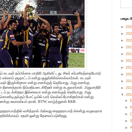
பழைய பே
►
20
►
20
►
20
►
20
►
20
►
20
►
20
யும் கடவுள் நம்பிக்கை மாதிரி ஆகிவிட்டது. சிலர் கர்மசிரத்தையோடு
►
20
லர் எல்லாம் சூதாட்டம் என்று ஒதுங்கிக்கொள்வார்கள். கடவுள்
►
20
கடவுள் இருக்கிறாரா என்று எனக்குத் தெரியாது. அது எனக்கு
ினைத்தால் நிம்மதியடைகிறேன் என்று கூறுவார்கள். அதுமாதிரி
►
20
தாட்டம் நடக்கிறதா இல்லையா என்று எனக்குத் தெரியாது. அது
▼
20
கொண்டிருக்கும் போட்டியில் யார் வெல்லப்போகிறார்கள் என்று
►
எனக்கு சுவாரஸ்யம் தான். BTW, வாழ்த்துகள் KKR.
►
ைதராபாத்தில் வசித்தால் அல்லது ஹைதராபாத் சென்று வருவதாக
►
O
ெரிவிக்கவும். உதவி ஒன்று தேவைப்படுகிறது.
►
►