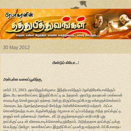
30 May 2012
மீண்டும் லியோ...!
அன்புள்ள வலைப்பூவிற்கு,
மார்ச் 23, 2003. ஞாயிற்றுக்கிழமை. இந்தியாவிற்கும் ஆஸ்திரேலியாவிற்கும்
இடையே உலககோப்பை இறுதிப்போட்டி நடந்தநாள். ஞாயிறு தவறாமல் மாஸ்கான்
சாவடிக்கு சென்றுவரும் தந்தை அன்று திரும்பிவரும்போது எங்களுக்கெல்லாம்
அளவுகடந்த ஆனந்தத்தையும் சேர்த்து அள்ளிக்கொண்டு வந்தார். அப்பா
கொண்டுவந்த கூடைக்குள்ளிருந்து அழகாக எட்டிப்பார்த்தது அந்த நாய்க்குட்டி.
நானும் என் தங்கையும் அண்டை வீட்டு குழந்தைகளும் மாறி மாறி புது
நாய்க்குட்டியுடன் விளையாடிக்கொண்டிருந்தோம். அடுத்ததாக நாய்க்குட்டிக்கு
பெயர்சூட்டுவிழா. உலககோப்பை இறுதிப்போட்டியன்று வந்ததால் அப்போதைய