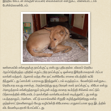
இந்திய கேப்டன் கங்குலி பெயரை வைக்கலாமா என்றுகூட விளையாட்டாக
பேசிக்கொண்டோம்.
உண்மையில் எங்களுக்கு நாய்க்குட்டி என்பது புதியதல்ல. விவரம் தெரிய
ஆரம்பித்திருந்த புதிதில் கறுப்பு நிற நாய்க்குட்டி ஒன்றை இதேபோலதான் அப்பா
வாங்கி வந்தார். ஆனால் வந்த சில நாட்களிலேயே சாலை விபத்தில் உயிர்
நீத்துவிட்டது ப்ளாக்கி. யாராவது இறந்துவிட்டால் வருத்தப்பட வேண்டும் என்றுகூட
தெரியாத வயது எனக்கு. அதற்கடுத்து ஒரு பிரவுன் கலர் நாய்க்குட்டி. லியோ என்று
அழைத்தால் எங்கிருந்தாலும் நம்முன் வந்து காதை உயர்த்தி சிக்னல் காட்டும்.
பிற்காலத்தில் லியோவிடம் நகக்கீறல் வாங்கியவர்கள் கடித்துவிட்டது என்று
பயந்ததாலும், அண்டை வீட்டு வாசல்களில் சிறுநீர் கழித்துவிடுகிறது என்ற
குற்றச்சாட்டுகளினாலும் வேறு வழியின்றி லியோவை பாதுகாப்பான ஒரு இடத்தில்
விடவேண்டியதாகி போய்விட்டது.