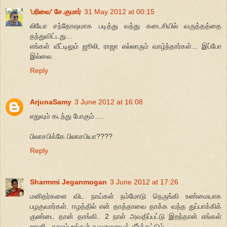
'பரிவை' சே.குமார்
31 May 2012 at 00:15
லியோ சந்தோஷமாக படித்து வந்து கடைசியில் வருத்தத்தை
தந்துவிட்டது...
எங்கள் வீட்டிலும் ஜூலி, ராஜா எல்லாரும் வாழ்ந்தார்கள்... இப்போ
இல்லை.
Reply
ArjunaSamy
3 June 2012 at 16:08
எதுவும் கடந்து போகும்.....
பிலாசபிக்கே பிலாசபியா????
Reply
Sharmmi Jeganmogan
3 June 2012 at 17:26
மனிதர்களை விட நாய்கள் நம்மோடு நெருங்கி உண்மையாக
பழகுவார்கள். ஈழத்தில் என் தாத்தாவை தாக்க வந்த துப்பாக்கிக்
குண்டை தான் தாங்கி.. 2 நாள் அவதிப்பட்டு இறந்தான் எங்கள்
ஜானி.. காலம் உங்கள் கவலையைத் தீர்க்கட்டும்.