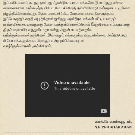
இப்படியெல்லாம் கடந்த ஒன்பது ஆண்டுகாலமாக எங்களோடு வாழ்ந்து எங்கள்
கவலைகளை மறக்கடித்த லியோ, மே 14ம் தேதி நள்ளிரவோடு தன்னுடைய மூச்சை
நிறுத்திக்கொண்டது. அதன் கடைசி நிமிட வேதனைகளை நினைத்தால்
இப்பொழுதும் கதறி அழத்தோன்றுகிறது. அன்றிரவு எங்கள் வீட்டில் யாரும்
உறங்கவில்லை. உறங்குவது போல நடித்துக்கொண்டுதான் இருந்தோம். எப்படியாவது
திரும்பவும் உயிர் வந்துவிடாதா என்று அதன் சடலத்தையே
பார்த்துக்கொண்டிருந்தேன். இன்னமும் எங்களுக்கு விடியவில்லை. மீண்டுமொரு
லியோ எங்களுக்காக பிறக்கும் என்ற நம்பிக்கையுடன்
வாழ்ந்துக்கொண்டிருக்கிறோம்.
கலங்கிய கண்களுடன்,
N.R.PRABHAKARAN