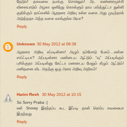
தேடும்! தகவலை நமக்கு சொல்லும்! அட கண்ணாமூச்சி
விளையாடும் அழகா ஒளிந்து கொள்ளும் நாம பார்த்துட்டா துள்ளி
குதிக்கும் நாய்களில் ஆறறரை அறிவு உள்ள வகை அது முடிந்தால்
அடுத்ததா அந்த வகை வாங்குங்க பிரபா?
Reply
Unknown
30 May 2012 at 08:38
ஆறரரை அறிவு எப்படின்னா! அழும் நம்மோடு பேசும்....என்ன
சாப்ட்டியா? அப்படின்னா மண்டைய ஆட்டும் “வு” அப்படிங்கும்
பசிக்குதா அப்படின்னு கேட்டா மணடைய மேலும் கீழும் ஆட்டும்!
மனிதனை விட அதற்கு ஒரு அரை அறிவு அதிகம்!
Reply
Harini Resh
30 May 2012 at 10:15
So Sorry Praba :(
என் Snowy இறந்தப்ப கூட இப்படி தான் ரொம்ப கவலையா
இருந்தது
Reply