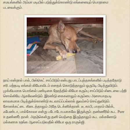
சமயங்களில் அம்மா மடியில் படுத்துக்கொண்டு எங்களையும் பொறாமை
படவைக்கும்.
நாய் என்றால் பால், பிஸ்கெட் சாப்பிடும் என்பது பாடப்புத்தகங்களில் படித்ததோடு
சரி. மற்றபடி எங்கள் லியோவிடம் எதைக் கொடுத்தாலும் ஒருபிடி பிடித்துவிடும்.
முக்கியமாக பொங்கல் பண்டிகை நேரத்தில் லியோ கரும்பு சாப்பிடும் ஸ்டைலை பற்றி
சொல்லியே ஆகவேண்டும். இரண்டு கைகளாலும் கரும்பை அசையாதபடி
லாவகமாக பிடித்துக்கொண்டு கடவாய்ப்பல்லால் துவம்சம் செய்துவிடும்.
சோளக்கட்டை கிடைத்தாலும் அதே டெக்னிக்தான். டீ, காபி, பாதாம் மில்க்,
ஃபேண்டா, பால்கோவா என்று படோடோபமாகவே இருக்கும். தண்ணீரில் கூட Pure
it தண்ணீர் தான். அதற்கென்று தனி மெத்தை இருந்தாலும் கூட மக்களோடு
மக்களாக உறங்க ஆசைப்படுவதில் லியோ ஒரு ராகுல்ஜி.