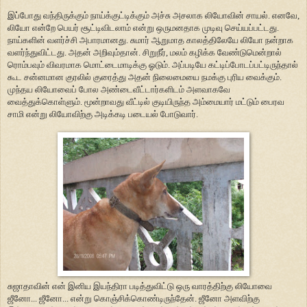
இப்போது வந்திருக்கும் நாய்க்குட்டிக்கும் அச்சு அசலாக லியோவின் சாயல். எனவே,
லியோ என்றே பெயர் சூட்டிவிடலாம் என்று ஒருமனதாக முடிவு செய்யப்பட்டது.
நாய்களின் வளர்ச்சி அபாரமானது. சுமார் ஆறுமாத காலத்திலேயே லியோ நன்றாக
வளர்ந்துவிட்டது. அதன் அறிவும்தான். சிறுநீர், மலம் கழிக்க வேண்டுமென்றால்
ரொம்பவும் விவரமாக மொட்டைமாடிக்கு ஓடும். அப்படியே கட்டிப்போடப்பட்டிருந்தால்
கூட சன்னமான குரலில் குரைத்து அதன் நிலைமையை நமக்கு புரிய வைக்கும்.
முந்தய லியோவைப் போல அண்டைவீட்டார்களிடம் அளவாகவே
வைத்துக்கொள்ளும். மூன்றாவது வீட்டில் குடியிருந்த அம்மையார் மட்டும் பைரவ
சாமி என்று லியோவிற்கு அடிக்கடி படையல் போடுவார்.
சுஜாதாவின் என் இனிய இயந்திரா படித்துவிட்டு ஒரு வாரத்திற்கு லியோவை
ஜீனோ... ஜீனோ... என்று கொஞ்சிக்கொண்டிருந்தேன். ஜீனோ அளவிற்கு