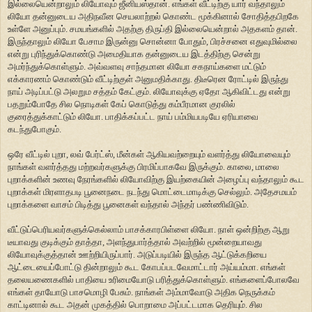
இல்லையென்றாலும் லியோவும் ஜீனியஸ்தான். எங்கள் வீட்டிற்கு யார் வந்தாலும்
லியோ தன்னுடைய அதிநவீன செயலாற்றல் கொண்ட மூக்கினால் சோதித்தபிறகே
உள்ளே அனுப்பும். சமயங்களில் அதற்கு திருப்தி இல்லையென்றால் அதகளம் தான்.
இருந்தாலும் லியோ பேசாம இருன்னு சொன்னா போதும், பிரச்சனை எதுவுமில்லை
என்று புரிந்துக்கொண்டு அமைதியாக தன்னுடைய இடத்திற்கு சென்று
அமர்ந்துக்கொள்ளும். அவ்வளவு சாந்தமான லியோ சகநாய்களை மட்டும்
எக்காரணம் கொண்டும் வீட்டிற்குள் அனுமதிக்காது. திடீரென ரோட்டில் இருந்து
நாய் அடிப்பட்டு அலறும சத்தம் கேட்கும். லியோவுக்கு ஏதோ ஆகிவிட்டது என்று
பதறும்போதே சில நொடிகள் கேப் கொடுத்து கம்பீரமான குரலில்
குரைத்துக்காட்டும் லியோ. பாதிக்கப்பட்ட நாய் பம்மியபடியே ஏரியாவை
கடந்துபோகும்.
ஒரே வீட்டில் புறா, லவ் பேர்ட்ஸ், மீன்கள் ஆகியவற்றையும் வளர்த்து லியோவையும்
நாங்கள் வளர்த்தது மற்றவர்களுக்கு பிரமிப்பாகவே இருக்கும். காலை, மாலை
புறாக்களின் உணவு நேரங்களில் லியோவிற்கு இயற்கையின் அழைப்பு வந்தாலும் கூட
புறாக்கள் மிரளாதபடி பூனைநடை நடந்து மொட்டைமாடிக்கு செல்லும். அதேசமயம்
புறாக்களை வாசம் பிடித்து பூனைகள் வந்தால் அந்தர் பண்ணிவிடும்.
வீட்டுப்பெரியவர்களுக்கெல்லாம் பாசக்காரபிள்ளை லியோ. நாள் ஒன்றிற்கு ஆறு
டீயாவது குடிக்கும் தாத்தா, அளந்துபார்த்தால் அவற்றில் மூன்றையாவது
லியோவுக்குத்தான் ஊற்றியிருப்பார். அடுப்படியில் இருந்த ஆட்டுக்கறியை
ஆட்டையைப்போட்டு தின்றாலும் கூட கோபப்படவேமாட்டார் அய்யம்மா. எங்கள்
தலையணைகளில் பாதியை உரிமையோடு பரித்துக்கொள்ளும். எங்களைப்போலவே
எங்கள் தாயோடு பாசமொழி பேசும். நாங்கள் அம்மாவோடு அதிக நெருக்கம்
காட்டினால் கூட அதன் முகத்தில் பொறாமை அப்பட்டமாக தெரியும். சில