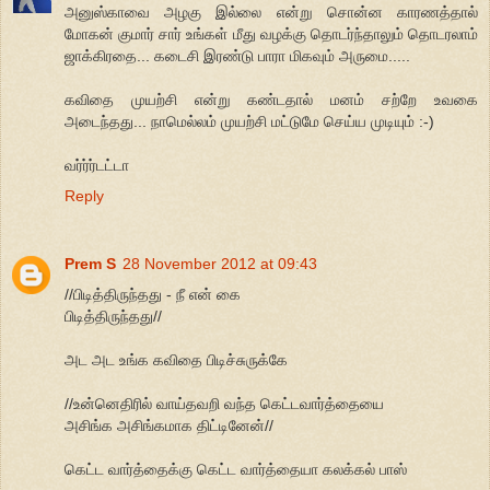
அனுஸ்காவை அழகு இல்லை என்று சொன்ன காரணத்தால்
மோகன் குமார் சார் உங்கள் மீது வழக்கு தொடர்ந்தாலும் தொடரலாம்
ஜாக்கிரதை... கடைசி இரண்டு பாரா மிகவும் அருமை.....
கவிதை முயற்சி என்று கண்டதால் மனம் சற்றே உவகை
அடைந்தது... நாமெல்லம் முயற்சி மட்டுமே செய்ய முடியும் :-)
வர்ர்ர்டட்டா
Reply
Prem S
28 November 2012 at 09:43
//பிடித்திருந்தது - நீ என் கை
பிடித்திருந்தது//
அட அட உங்க கவிதை பிடிச்சுருக்கே
//உன்னெதிரில் வாய்தவறி வந்த கெட்டவார்த்தையை
அசிங்க அசிங்கமாக திட்டினேன்//
கெட்ட வார்த்தைக்கு கெட்ட வார்த்தையா கலக்கல் பாஸ்