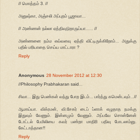
// மொத்தம் 3. //
அனுஷ்கா, அஞ்சலி அப்புறம் பூஜாவா...
// அண்ணன் நல்லா ஏத்திவுடுறாருய்யா...... //
அண்ணனை நம்ம எவ்வளவு ஏத்தி விட்டிருக்கிறோம்... அதுக்கு
பதில் மரியாதை செய்ய மாட்டாரா ?
Reply
Anonymous
28 November 2012 at 12:30
//Philosophy Prabhakaran said...
சிவா... இது பெண்கள் வந்து போற இடம்... பார்த்து கமென்டவும்...//
ஆமாய்யா. விக்ரமன், வி.சேகர் டைப் ப்ளாக் எழுதாத நமக்கு
இதுவும் வேணும். இன்னமும் வேணும். அப்பவே சொன்னேன்
டோட்டல் பேமிலியை கவர் பண்றா மாதிரி பதிவு போடலாம்னு.
கேட்டாத்தான!!
Reply