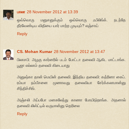
பாலா
28 November 2012 at 13:39
ஒவ்வொரு மனுசனுக்கும் ஒவ்வொரு ஃபீலிங்க். நடந்தே
தீரவேண்டிய விதியை யார் மாற்ற முடியும்? எஞ்சாய்
Reply
CS. Mohan Kumar
28 November 2012 at 13:47
பிலாசபி: அழகு கார்னரில் படம் போட்டா தலைவி ஆகிட மாட்டாங்க.
பூஜா எல்லாம் தலைவி கிடையாது
அனுஷ்கா தான் மெயின் தலைவி. இந்திய தலைவி: கத்ரினா கைப்.
ரம்யா நம்பீசனை மூணாவது தலைவியா சேர்க்கலாமான்னு
சிந்திச்சிங்.
அஞ்சலி அப்பபோ மனசுலேந்து காணா போயிடுறாங்க. அதனால்
தலைவி லிஸ்ட்டில் வருமான்னு தெரிலை
Reply