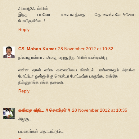
சிவா@செல்வின்
இந்த பயலோட சவகாசத்தை தொலைங்கலே..!வீனாப்
போயிருவீங்க..!
Reply
CS. Mohan Kumar
28 November 2012 at 10:32
நல்லாதான்யா கவிதை எழுதுறீரு. பிளீஸ் கண்டினியூ
என்ன தான் எங்க தலைவியை கிண்டல் பண்ணாலும் அவங்க
போட்டோ ஒன்னுக்கு ரெண்டா போட்டீங்க பாருங்க. அங்கே
நிக்குறாங்க எங்க தலைவி
Reply
கவிதை வீதி... // சௌந்தர் //
28 November 2012 at 10:35
அழகு...
பயணங்கள் தொடரட்டும்...