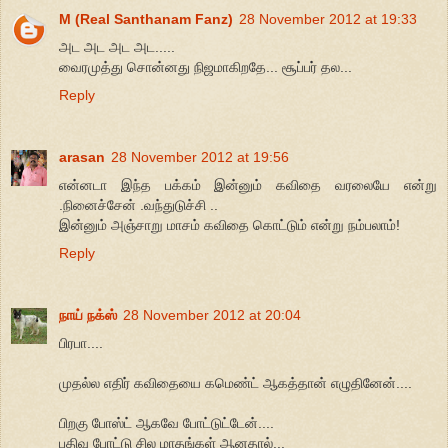
M (Real Santhanam Fanz)
28 November 2012 at 19:33
அட அட அட அட.....
வைரமுத்து சொன்னது நிஜமாகிறதே... சூப்பர் தல...
Reply
arasan
28 November 2012 at 19:56
என்னடா இந்த பக்கம் இன்னும் கவிதை வரலையே என்று
.நினைச்சேன் .வந்துடுச்சி ..
இன்னும் அஞ்சாறு மாசம் கவிதை கொட்டும் என்று நம்பலாம்!
Reply
நாய் நக்ஸ்
28 November 2012 at 20:04
பிரபா....
முதல்ல எதிர் கவிதையை கமெண்ட் ஆகத்தான் எழுதினேன்....
பிறகு போஸ்ட் ஆகவே போட்டுட்டேன்....
பதிவு போட்டு சில மாதங்கள் ஆனதால்...