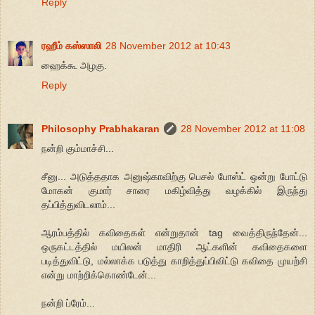
Reply
ரஹீம் கஸ்ஸாலி
28 November 2012 at 10:43
ஹைக்கூ அழகு.
Reply
Philosophy Prabhakaran
28 November 2012 at 11:08
நன்றி கும்மாச்சி...
சீனு... அடுத்ததாக அனுஷ்காவிற்கு பெசல் போஸ்ட் ஒன்று போட்டு
மோகன் குமார் சாரை மகிழ்வித்து வழக்கில் இருந்து
தப்பித்துவிடலாம்...
ஆரம்பத்தில் கவிதைகள் என்றுதான் tag வைத்திருந்தேன்...
ஒருகட்டத்தில் மயிலன் மாதிரி ஆட்களின் கவிதைகளை
படித்துவிட்டு, மல்லாக்க படுத்து காறித்துப்பிவிட்டு கவிதை முயற்சி
என்று மாற்றிக்கொண்டேன்...
நன்றி ப்ரேம்...