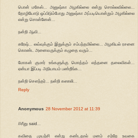
பொன் மகேஸ்... அனுஷ்கா அழகில்லை என்று சொல்லவில்லை...
தோழியோடு ஒப்பிடும்போது அனுஷ்கா அப்படியொன்றும் அழகில்லை
என்று சொன்னேன்...
நன்றி ஆவி...
சுரேஷ்... லவ்வுக்கும் இதுக்கும் சம்பந்தமில்லை... அழகியல் ரசனை
கொண்ட அனைவருக்கும் கழுதை வரும்...
மோகன் குமார் உங்களுக்கு மொத்தம் எத்தனை தலைவிகள்...
ஏன்யா இப்படி அநியாயம் பண்றீங்க...
நன்றி செளந்தர்... நன்றி கஸாலி...
Reply
Anonymous
28 November 2012 at 11:39
//சீனு said...
கவிதை முயற்சி என்று கண்டதால் மனம் சற்றே உவகை