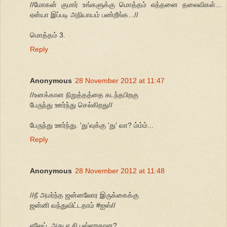
//மோகன் குமார் உங்களுக்கு மொத்தம் எத்தனை தலைவிகள்...
ஏன்யா இப்படி அநியாயம் பண்றீங்க...//
மொத்தம் 3.
Reply
Anonymous
28 November 2012 at 11:47
//உனக்கான நிறுத்தத்தை கடந்தபிறகு
பேருந்து ஊர்ந்து செல்கிறது//
பேருந்து ஊர்ந்து. 'து'வுக்கு 'து' வா? ம்ம்ம்...
Reply
Anonymous
28 November 2012 at 11:48
//நீ அமர்ந்த ஜன்னலோர இருக்கைக்கு
ஜன்னி வந்துவிட்டதாம் #ஐஸ்//
எலேய். அது ஏ.சி பஸ்ஸுதான?