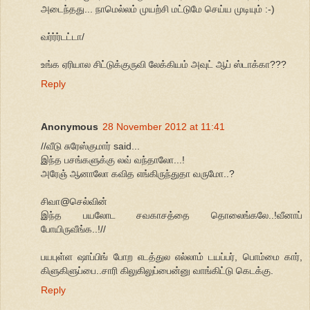
அடைந்தது... நாமெல்லம் முயற்சி மட்டுமே செய்ய முடியும் :-)
வர்ர்ர்டட்டா/
உங்க ஏரியால சிட்டுக்குருவி லேக்கியம் அவுட் ஆப் ஸ்டாக்கா???
Reply
Anonymous
28 November 2012 at 11:41
//வீடு சுரேஸ்குமார் said...
இந்த பசங்களுக்கு லவ் வந்தாலோ...!
அரேஞ் ஆனாலோ கவித எங்கிருந்துதா வருமோ..?
சிவா@செல்வின்
இந்த பயலோட சவகாசத்தை தொலைங்கலே..!வீனாப்
போயிருவீங்க..!//
பயபுள்ள ஷாப்பிங் போற எடத்துல எல்லாம் டயப்பர், பொம்மை கார்,
கிளுகிளுப்பை..சாரி கிலுகிலுப்பைன்னு வாங்கிட்டு கெடக்கு.
Reply