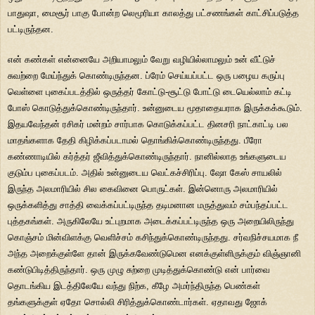
பாதுஷா, மைசூர் பாகு போன்ற லெமூரியா காலத்து பட்சணங்கள் காட்சிப்படுத்த
பட்டிருந்தன.
என் கண்கள் என்னையே அறியாமலும் வேறு வழியில்லாமலும் உன் வீட்டுச்
சுவற்றை மேய்ந்துக் கொண்டிருந்தன. ப்ரேம் செய்யப்பட்ட ஒரு பழைய கருப்பு
வெள்ளை புகைப்படத்தில் ஒருத்தர் கோட்டு-சூட்டு போட்டு டையெல்லாம் கட்டி
போஸ் கொடுத்துக்கொண்டிருந்தார். உன்னுடைய மூதாதையராக இருக்கக்கூடும்.
இதயவேந்தன் ரசிகர் மன்றம் சார்பாக கொடுக்கப்பட்ட தினசரி நாட்காட்டி பல
மாதங்களாக தேதி கிழிக்கப்படாமல் தொங்கிக்கொண்டிருந்தது. பீரோ
கண்ணாடியில் கர்த்தர் ஜீவித்துக்கொண்டிருந்தார். நானில்லாத உங்களுடைய
குடும்ப புகைப்படம். அதில் உன்னுடைய வெட்கச்சிரிப்பு. ஷோ கேஸ் சாயலில்
இருந்த அலமாரியில் சில கைவினை பொருட்கள். இன்னொரு அலமாரியில்
ஒருக்களித்து சாத்தி வைக்கப்பட்டிருந்த தடிமனான மருத்துவம் சம்பந்தப்பட்ட
புத்தகங்கள். அருகிலேயே உட்புறமாக அடைக்கப்பட்டிருந்த ஒரு அறையிலிருந்து
கொஞ்சம் மின்விளக்கு வெளிச்சம் கசிந்துக்கொண்டிருந்தது. சர்வநிச்சயமாக நீ
அந்த அறைக்குள்ளே தான் இருக்கவேண்டுமென எனக்குள்ளிருக்கும் விஞ்ஞானி
கண்டுபிடித்திருந்தார். ஒரு முழு சுற்றை முடித்துக்கொண்டு என் பார்வை
தொடங்கிய இடத்திலேயே வந்து நிற்க, கீழே அமர்ந்திருந்த பெண்கள்
தங்களுக்குள் ஏதோ சொல்லி சிரித்துக்கொண்டார்கள். ஏதாவது ஜோக்