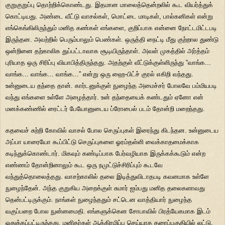
குறுகுறுப்பு தொற்றிக்கொண்டது. இதமான மாலைத்தென்றலில் கூட வியர்த்துக்
கொட்டியது. அண்டை வீட்டு வாசல்கள், மொட்டை மாடிகள், பால்கனிகள் என்று
எங்கெங்கிலிருந்தும் மனித கண்கள் எங்களை, குறிப்பாக என்னை நோட்டமிட்டபடி
இருந்தன. அவற்றில் பெரும்பாலும் பெண்கள். ஒருத்தி நைட்டி மீது குற்றால துண்டு
ஒன்றினை தற்காலிக துப்பட்டாவாக சூடியிருந்தாள். அவள் முகத்தில் அர்த்தம்
புரியாத ஒரு சிரிப்பு வியாபித்திருந்தது. அதற்குள் வீட்டுக்குள்ளிருந்து “வாங்க...
வாங்க... வாங்க... வாங்க...” என்று ஒரு ஹை-பிட்ச் குரல் எகிறி வந்தது.
உன்னுடைய தந்தை தான். கார்டனுக்குள் நுழைந்த அமைச்சர் போலவே பம்மியபடி
வந்து எங்களை உள்ளே அழைத்தார். உன் தந்தையைக் கண்டதும் ஏனோ என்
மனக்கண்ணில் ரைட்டர் பேயோனுடைய ப்ரோபைல் படம் தோன்றி மறைந்தது.
கதவைச் சுற்றி கோவில் வாசல் போல செருப்புகள் இரைந்து கிடந்தன. உன்னுடைய
அப்பா யாரையோ கூப்பிட்டு செருப்புகளை ஓரம்தள்ளி வைக்காதமைக்காக
கடிந்துக்கொண்டார். மிகவும் கண்டிப்பாக பேர்வழியாக இருக்கக்கூடும் என்ற
எண்ணம் தோன்றினாலும் கூட ஒரு நமுட்டுச்சிரிப்பும் கூடவே
வந்துத்தொலைத்தது. வாசற்காலில் தலை இடித்துவிடாதபடி கவனமாக உள்ளே
நுழைந்தேன். அந்த குறுகிய அறைக்குள் சுமார் ஐம்பது மனித தலைகளாவது
தென்பட்டிருக்கும். நாங்கள் நுழைந்ததும் சட்டென வாத்தியார் நுழைந்த
வகுப்பறை போல நுன்னமைதி. எங்களுக்கென சோபாவில் பிரத்யேகமாக இடம்
ஒதுக்கப்பட்டிருந்தது. மனிதர்கள் ஆக்கிரமிப்பு செய்யாத தரைப்பகுதியில் லட்டு,