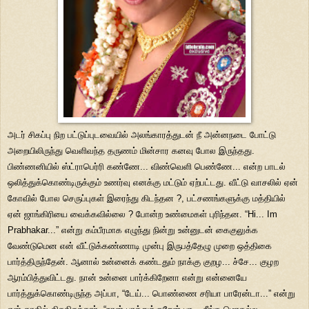
அடர் சிகப்பு நிற பட்டுப்புடவையில் அலங்காரத்துடன் நீ அன்னநடை போட்டு
அறையிலிருந்து வெளிவந்த தருணம் மின்சார கனவு போல இருந்தது.
பிண்ணனியில் ஸ்ட்ராபெர்ரி கண்ணே... விண்வெளி பெண்ணே... என்ற பாடல்
ஒலித்துக்கொண்டிருக்கும் உணர்வு எனக்கு மட்டும் ஏற்பட்டது. வீட்டு வாசலில் ஏன்
கோவில் போல செருப்புகள் இரைந்து கிடந்தன ?,
பட்சணங்களுக்கு மத்தியில்
ஏன் ஜாங்கிரியை வைக்கவில்லை ? போன்ற உண்மைகள் புரிந்தன.
“Hi... Im
Prabhakar...” என்று கம்பீரமாக எழுந்து நின்று உன்னுடன் கைகுலுக்க
வேண்டுமென என் வீட்டுக்கண்ணாடி முன்பு இருபத்தேழு முறை ஒத்திகை
பார்த்திருந்தேன். ஆனால் உன்னைக் கண்டதும் நாக்கு குறழ... ச்சே... குழற
ஆரம்பித்துவிட்டது. நான் உன்னை பார்க்கிறேனா என்று என்னையே
பார்த்துக்கொண்டிருந்த அப்பா, “டேய்... பொண்ணை சரியா பாரேன்டா...” என்று