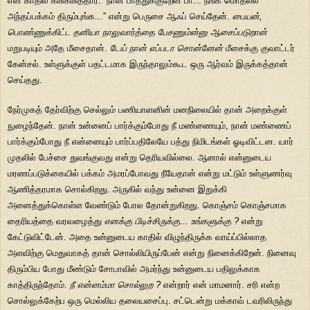
என் காதில் கிசுகிசுத்தார். “நான் பாத்துக்குறேன் பா... நீங்க மொதல்ல
அந்தப்பக்கம் திரும்புங்க...” என்று பெருசை ஆஃப் செய்தேன்.
பையன்,
பொண்ணுக்கிட்ட தனியா நாலுவார்த்தை பேசணும்ன்னு ஆசைப்படுறான்
மறுபடியும் அதே மீசைதான்.
டேய் நான் எப்படா சொன்னேன்
மீசைக்கு குவாட்டர்
கேன்சல். உள்ளுக்குள் பதட்டமாக இருந்தாலும்கூட ஒரு ஆர்வம் இருக்கத்தான்
செய்தது.
நேர்முகத் தேர்விற்கு செல்லும் பணியாளனின் மனநிலையில் தான் அறைக்குள்
நுழைந்தேன். நான் உன்னைப் பார்க்கும்போது நீ மண்ணையும், நான் மண்ணைப்
பார்க்கும்போது நீ என்னையும் பார்ப்பதிலேயே பத்து நிமிடங்கள் ஓடிவிட்டன. யார்
முதலில் பேச்சை துவங்குவது என்று தெரியவில்லை. ஆனால் என்னுடைய
மரணப்படுக்கையில் பக்கம் அமரப்போவது நீயேதான் என்று மட்டும் உள்ளுணர்வு
ஆணித்தரமாக சொல்கிறது. அருகில் வந்து உன்னை இறுக்கி
அனைத்துக்கொள்ள வேண்டும் போல தோன்றுகிறது. கொஞ்சம் கொஞ்சமாக
தைரியத்தை வரவழைத்து
எனக்கு பிடிச்சிருக்கு... உங்களுக்கு ?
என்று
கேட்டுவிட்டேன். அதை உன்னுடைய காதில் விழுந்திருக்க வாய்ப்பில்லாத
அளவிற்கு மெதுவாகத் தான் சொல்லியிருப்பேன் என்று நினைக்கிறேன். நினைவு
திரும்பிய போது மீண்டும் சோபாவில் அமர்ந்து உன்னுடைய பதிலுக்காக
காத்திருந்தோம்.
நீ என்னம்மா சொல்லுற ?
என்றார் என் மாமனார். சரி என்ற
சொல்லுக்கேற்ப ஒரு மெல்லிய தலையசைப்பு. சட்டென்று மக்காவ் டவரிலிருந்து