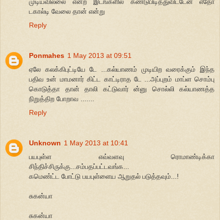
முடியவில்லை என்ற இடங்களில் கண்டுபிடித்துவிட்டேன் எதோ
டகால்டி வேலை தான் என்று
Reply
Ponmahes
1 May 2013 at 09:51
ஏலே கலக்கிபுட்டியே டே ...கல்யாணம் முடியிற வரைக்கும் இந்த
பதிவ உன் மாமனார் கிட்ட காட்டிராத டே ...அப்புறம் மாப்ள சொம்பு
கொடுத்தா தான் தாலி கட்டுவார் ன்னு சொல்லி கல்யாணத்த
நிறுத்திற போறாவ .......
Reply
Unknown
1 May 2013 at 10:41
பயபுள்ள எவ்வளவு ரொமாண்டிக்கா
சிந்திச்சிருக்கு...சம்பதப்பட்டவங்க...
கமெண்ட்ட போட்டு பயபுள்ளைய ஆறுதல் படுத்தவும்...!
சுகன்யா
சுகன்யா