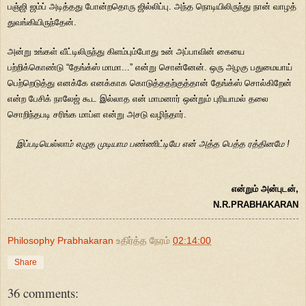
பஞ்ஜி ஜம்ப் அடித்தது போன்றதொரு ஜில்லிப்பு. அந்த நொடியிலிருந்து நான் வாழத்
துவங்கியிருந்தேன்.
அன்று உங்கள் வீட்டிலிருந்து கிளம்பும்போது உன் அப்பாவின் கையை
பற்றிக்கொண்டு “தேங்க்ஸ் மாமா...” என்று சொன்னேன். ஒரு அழகு பதுமையாய்
பெற்றெடுத்து எனக்கே எனக்காக கொடுத்ததற்குத்தான் தேங்க்ஸ் சொல்கிறேன்
என்ற பேசிக் நாலேஜ் கூட இல்லாத என் மாமனார் ஒன்றும் புரியாமல் தலை
சொறிந்தபடி சரிங்க மாப்ள என்று அசடு வழிந்தார்.
இப்படியெல்லாம் எழுத முடியாம பண்ணிட்டியே என் அத்த பெத்த ரத்தினமே !
என்றும் அன்புடன்,
N.R.PRABHAKARAN
Philosophy Prabhakaran
உதிர்த்த நேரம்
02:14:00
Share
36 comments: