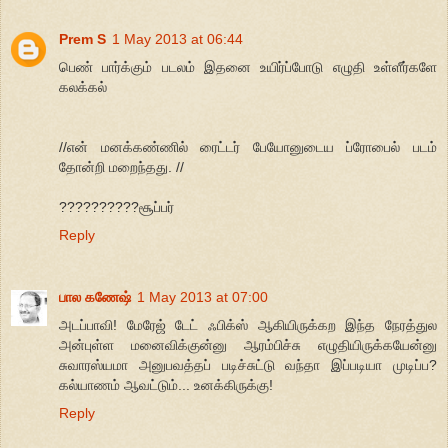
Prem S
1 May 2013 at 06:44
பெண் பார்க்கும் படலம் இதனை உயிர்ப்போடு எழுதி உள்ளீர்களே
கலக்கல்
//என் மனக்கண்ணில் ரைட்டர் பேயோனுடைய ப்ரோபைல் படம்
தோன்றி மறைந்தது. //
??????????சூப்பர்
Reply
பால கணேஷ்
1 May 2013 at 07:00
அடப்பாவி! மேரேஜ் டேட் ஃபிக்ஸ் ஆகியிருக்கற இந்த நேரத்துல
அன்புள்ள மனைவிக்குன்னு ஆரம்பிச்சு எழுதியிருக்கயேன்னு
சுவாரஸ்யமா அனுபவத்தப் படிச்சுட்டு வந்தா இப்படியா முடிப்ப?
கல்யாணம் ஆவட்டும்... உனக்கிருக்கு!
Reply