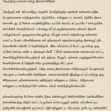
அடித்திருப்பார்கள் என்று நினைக்கிறேன்.
அதற்குள் உன் அப்பாவிற்கு அருகில் அமர்ந்திருந்த உறவினர் உன்னைப்பற்றிய
பெருமைகளை எடுத்துரைக்க ஆரம்பிக்க, என்னுடைய கவனம் ஆங்கே நிலை
கொண்டது. நீ சின்ன வயதிலிருந்தே படிப்பில் ரொம்ப சுட்டியாமே ! டீச்சருக்கே
சொல்லிக் கொடுப்பியாம். பக்கத்து வீட்டு குழந்தைகளை எல்லாம் நீதான்
பாத்துப்பியாம். ஒருமுறை ஸ்கூலுக்கு அப்துல் கலாம் வந்தபோது உன்னைப்
பாராட்டி பேனா பரிசளித்ததை உன் தந்தையார் உறவுக்காரருக்கு நினைவூட்டும்
தொனியில் என்னிடம் தெரிவித்தார். நீயே எம்ப்ராய்டரி போட்டது என்று ஒரு
ஃப்ரேம் செய்த மயில் படத்தையும் ஸ்வீட் ட்ரீம்ஸ் தலையணை உரையையும் காட்டி
சிலாகித்துக்கொண்டிருந்தார் உன் தந்தை. மேலும், உன்னை மருத்துவச்சியாக்க
வேண்டுமென நீ பிறந்தபோதே முடிவெடுத்து விட்டதாக
சொல்லிக்கொண்டிருந்தார். அந்த கனவு நினைவான சந்தோஷமும் பெருமையும்
அவருடைய கண்களில் தெரிந்தன. சமையலறையில் இருந்து எட்டிப்பார்த்து ஒரு
சிநேகமான புன்னைகையை உதிர்த்தார் உன்னுடைய அம்மா. அநேகமாக
என்னுடைய காத்திருப்பின் வலியை அவர் உணர்ந்திருக்கக்கூடும்.
நம்மவர்களுக்கு பேச்சை எங்கே தொடங்கினாலும் சினிமாவிலோ அரசியலிலோ
கொண்டுவந்து விடும் கெட்டப்பழக்கம் எப்பொழுதும் உண்டு. கப்பலோட்டிய
தமிழனில் சிவாஜியின் நடிப்பைப் பற்றி உன்னுடைய அப்பாவும், நாடோடி மன்னனில்