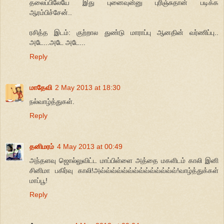
தலைப்பிலேயே இது புனைவுன்னு புரிஞ்சுதான் படிக்க
ஆரம்பிச்சேன்..
ரசித்த இடம்: குற்றால துண்டு மாராப்பு ஆனதின் வர்ணிப்பு..
அடே...அடே அடே...
Reply
மாதேவி
2 May 2013 at 18:30
நல்வாழ்த்துகள்.
Reply
தனிமரம்
4 May 2013 at 00:49
அந்தளவு ஜொல்லுவிட்ட மாப்பிள்ளை அத்தை மகளிடம் காலி இனி
சினிமா பகிர்வு காலி!அவ்வ்வ்வ்வ்வ்வ்வ்வ்வ்வ்வ்வ்வ்!வாழ்த்துக்கள்
மாப்பூ!
Reply