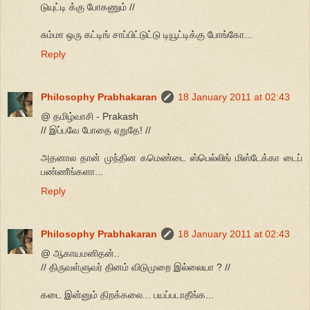
டுயுட்டி க்கு போகணும் //
சும்மா ஒரு கட்டிங் சாப்பிட்டுட்டு டியூட்டிக்கு போங்கோ...
Reply
Philosophy Prabhakaran
18 January 2011 at 02:43
@ தமிழ்வாசி - Prakash
// இப்பவே போதை ஏறுதே! //
அதனால தான் முந்தின கமெண்டை ஸ்பெல்லிங் மிஸ்டேக்கா டைப்
பண்ணீங்களா...
Reply
Philosophy Prabhakaran
18 January 2011 at 02:43
@ ஆகாயமனிதன்..
// திருவள்ளுவர் தினம் விடுமுறை இல்லையா ? //
கடை இன்னும் திறக்கலை... பயப்படாதீங்க...