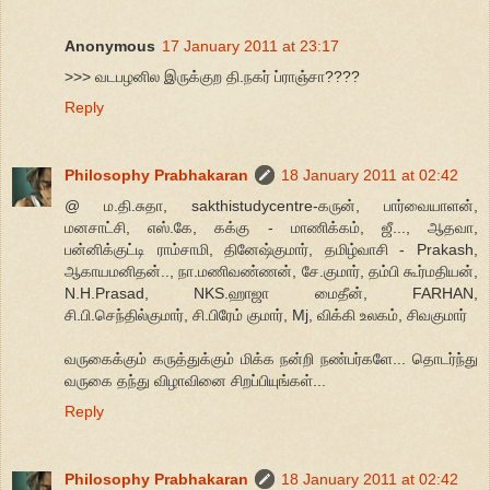
Anonymous
17 January 2011 at 23:17
>>> வடபழனில இருக்குற தி.நகர் ப்ராஞ்சா????
Reply
Philosophy Prabhakaran
18 January 2011 at 02:42
@ ம.தி.சுதா, sakthistudycentre-கருன், பார்வையாளன்,
மனசாட்சி, எஸ்.கே, கக்கு - மாணிக்கம், ஜீ..., ஆதவா,
பன்னிக்குட்டி ராம்சாமி, தினேஷ்குமார், தமிழ்வாசி - Prakash,
ஆகாயமனிதன்.., நா.மணிவண்ணன், சே.குமார், தம்பி கூர்மதியன்,
N.H.Prasad, NKS.ஹாஜா மைதீன், FARHAN,
சி.பி.செந்தில்குமார், சி.பிரேம் குமார், Mj, விக்கி உலகம், சிவகுமார்
வருகைக்கும் கருத்துக்கும் மிக்க நன்றி நண்பர்களே... தொடர்ந்து
வருகை தந்து விழாவினை சிறப்பியுங்கள்...
Reply
Philosophy Prabhakaran
18 January 2011 at 02:42