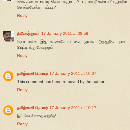
உங்க கடைல பகார்டி கெடைக்குமா...? பார் வசதி உண்டா? எதுவுமே
சொல்லலேன்னா எப்படி?
Reply
தினேஷ்குமார்
17 January 2011 at 09:58
பிரபா என்ன இது காலைலே கட்டிங்க ஞாபக படுத்துறீங்க நான்
டுயுட்டி க்கு போகணும்
Reply
தமிழ்வாசி பிரகாஷ்
17 January 2011 at 10:07
This comment has been removed by the author.
Reply
தமிழ்வாசி பிரகாஷ்
17 January 2011 at 10:17
இப்பவே போதை ஏறுதே!
Reply