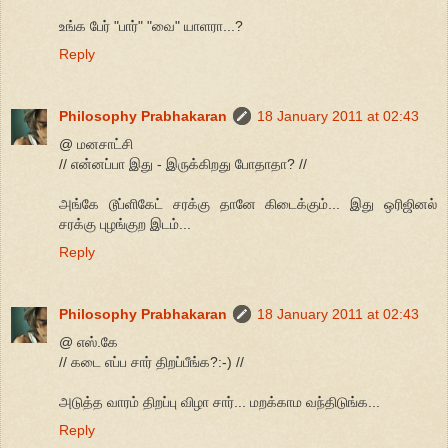
உங்க பேர் "பார்" "வை" யாளரா...?
Reply
Philosophy Prabhakaran
18 January 2011 at 02:43
@ மனசாட்சி
// என்னப்பா இது - இருக்கிறது போதாதா? //
அங்கே டூப்ளிகேட் சரக்கு தானே கிடைக்கும்... இது ஒரிஜினல்
சரக்கு புழங்குற இடம்...
Reply
Philosophy Prabhakaran
18 January 2011 at 02:43
@ எஸ்.கே
// கடை எப்ப சார் திறப்பீங்க?:-) //
அடுத்த வாரம் திறப்பு விழா சார்... மறக்காம வந்திடுங்க...
Reply