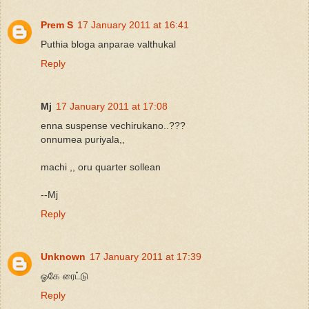
Prem S
17 January 2011 at 16:41
Puthia bloga anparae valthukal
Reply
Mj
17 January 2011 at 17:08
enna suspense vechirukano..???
onnumea puriyala,,
machi ,, oru quarter sollean
--Mj
Reply
Unknown
17 January 2011 at 17:39
ஓகே ரைட்டு
Reply