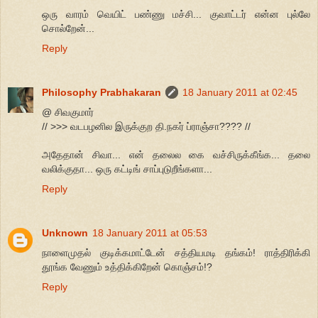
ஒரு வாரம் வெயிட் பண்ணு மச்சி... குவாட்டர் என்ன புல்லே
சொல்றேன்...
Reply
Philosophy Prabhakaran
18 January 2011 at 02:45
@ சிவகுமார்
// >>> வடபழனில இருக்குற தி.நகர் ப்ராஞ்சா???? //
அதேதான் சிவா... என் தலைல கை வச்சிருக்கீங்க... தலை
வலிக்குதா... ஒரு கட்டிங் சாப்புடுறீங்களா...
Reply
Unknown
18 January 2011 at 05:53
நாளைமுதல் குடிக்கமாட்டேன் சத்தியமடி தங்கம்! ராத்திரிக்கி
தூங்க வேணும் உத்திக்கிறேன் கொஞ்சம்!?
Reply