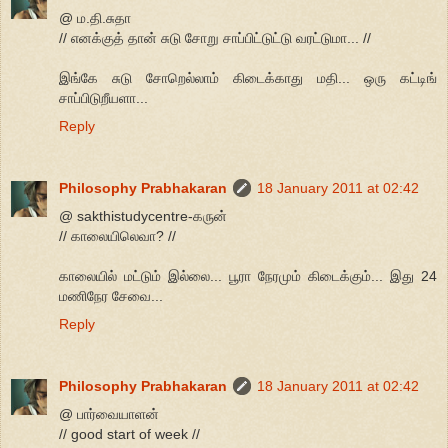
@ ம.தி.சுதா
// எனக்குத் தான் சுடு சோறு சாப்பிட்டுட்டு வரட்டுமா... //
இங்கே சுடு சோறெல்லாம் கிடைக்காது மதி... ஒரு கட்டிங்
சாப்பிடுறீயளா...
Reply
Philosophy Prabhakaran
18 January 2011 at 02:42
@ sakthistudycentre-கருன்
// காலையிலெவா? //
காலையில் மட்டும் இல்லை... பூரா நேரமும் கிடைக்கும்... இது 24
மணிநேர சேவை...
Reply
Philosophy Prabhakaran
18 January 2011 at 02:42
@ பார்வையாளன்
// good start of week //