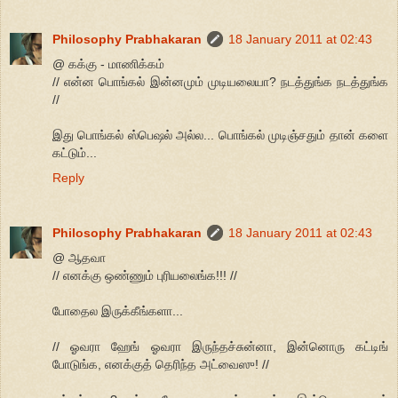
Philosophy Prabhakaran
18 January 2011 at 02:43
@ கக்கு - மாணிக்கம்
// என்ன பொங்கல் இன்னமும் முடியலையா? நடத்துங்க நடத்துங்க
//
இது பொங்கல் ஸ்பெஷல் அல்ல... பொங்கல் முடிஞ்சதும் தான் களை
கட்டும்...
Reply
Philosophy Prabhakaran
18 January 2011 at 02:43
@ ஆதவா
// எனக்கு ஒண்ணும் புரியலைங்க!!! //
போதைல இருக்கீங்களா...
// ஓவரா ஹேங் ஓவரா இருந்தச்சுன்னா, இன்னொரு கட்டிங்
போடுங்க, எனக்குத் தெரிந்த அட்வைஸு! //