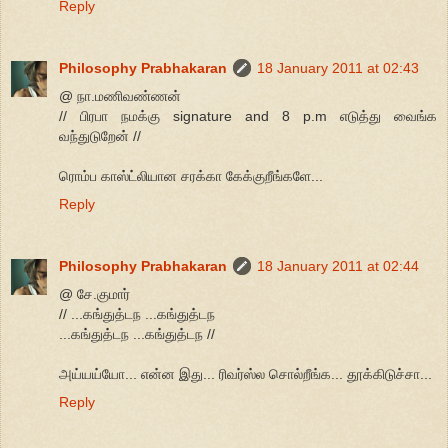
Reply
Philosophy Prabhakaran
18 January 2011 at 02:43
@ நா.மணிவண்ணன்
// பிரபா நமக்கு signature and 8 p.m எடுத்து வைங்க
வந்துடுறேன் //
ரொம்ப காஸ்ட்லியான சரக்கா கேக்குறீங்களே...
Reply
Philosophy Prabhakaran
18 January 2011 at 02:44
@ சே.குமார்
// ...கங்துத்டந ...கங்துத்டந
...கங்துத்டந ...கங்துத்டந //
அய்யய்யோ... என்ன இது... ரிவர்ஸ்ல சொல்றீங்க... தூக்கிடுச்சா...
Reply