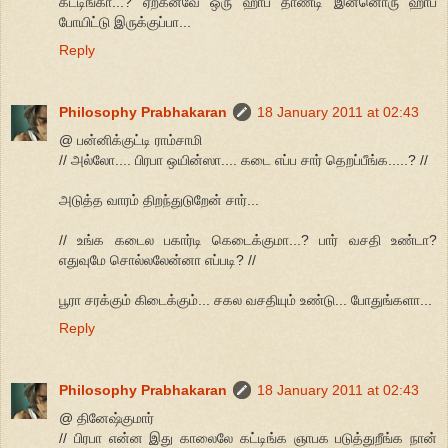
கட்டிங்கா...? ஏற்கனவே ஒரு ஹாப் தாண்டி இன்னொரு ஹாப்
போயிட்டு இருக்குப்பா...
Reply
Philosophy Prabhakaran
18 January 2011 at 02:43
@ பன்னிக்குட்டி ராம்சாமி
// அல்லோ.... பிரபா ஒயின்ஸா.... கடை எப்ப சார் தெறப்பீங்க.....? //
அடுத்த வாரம் திறந்துடுறேன் சார்...
// உங்க கடைல பகார்டி கெடைக்குமா...? பார் வசதி உண்டா?
எதுவுமே சொல்லலேன்னா எப்படி? //
பூரா சரக்கும் கிடைக்கும்... சகல வசதியும் உண்டு... போதுங்களா...
Reply
Philosophy Prabhakaran
18 January 2011 at 02:43
@ தினேஷ்குமார்
// பிரபா என்ன இது காலைலே கட்டிங்க ஞாபக படுத்துறீங்க நான்