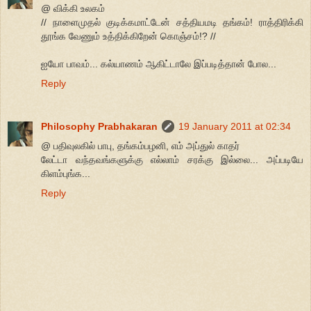
@ விக்கி உலகம்
// நாளைமுதல் குடிக்கமாட்டேன் சத்தியமடி தங்கம்! ராத்திரிக்கி
தூங்க வேணும் உத்திக்கிறேன் கொஞ்சம்!? //
ஐயோ பாவம்... கல்யாணம் ஆகிட்டாலே இப்படித்தான் போல...
Reply
Philosophy Prabhakaran
19 January 2011 at 02:34
@ பதிவுலகில் பாபு, தங்கம்பழனி, எம் அப்துல் காதர்
லேட்டா வந்தவங்களுக்கு எல்லாம் சரக்கு இல்லை... அப்படியே
கிளம்புங்க...
Reply