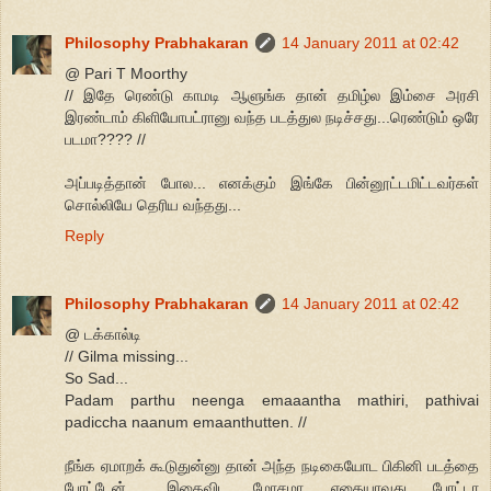
Philosophy Prabhakaran
14 January 2011 at 02:42
@ Pari T Moorthy
// இதே ரெண்டு காமடி ஆளுங்க தான் தமிழ்ல இம்சை அரசி
இரண்டாம் கிளியோபட்ரானு வந்த படத்துல நடிச்சது...ரெண்டும் ஒரே
படமா???? //
அப்படித்தான் போல... எனக்கும் இங்கே பின்னூட்டமிட்டவர்கள்
சொல்லியே தெரிய வந்தது...
Reply
Philosophy Prabhakaran
14 January 2011 at 02:42
@ டக்கால்டி
// Gilma missing...
So Sad...
Padam parthu neenga emaaantha mathiri, pathivai
padiccha naanum emaanthutten. //
நீங்க ஏமாறக் கூடுதுன்னு தான் அந்த நடிகையோட பிகினி படத்தை
போட்டேன்... இதைவிட மோசமா எதையாவது போட்டா