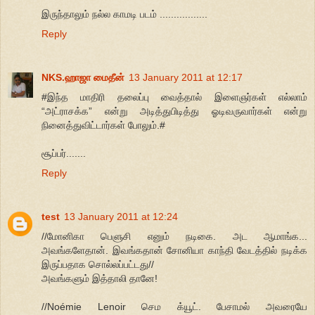
இருந்தாலும் நல்ல காமடி படம் .................
Reply
NKS.ஹாஜா மைதீன்
13 January 2011 at 12:17
#இந்த மாதிரி தலைப்பு வைத்தால் இளைஞர்கள் எல்லாம்
“அட்ராசக்க” என்று அடித்துபிடித்து ஓடிவருவார்கள் என்று
நினைத்துவிட்டார்கள் போலும்.#
சூப்பர்.......
Reply
test
13 January 2011 at 12:24
//மோனிகா பெளுசி எனும் நடிகை. அட ஆமாங்க...
அவங்களேதான். இவங்கதான் சோனியா காந்தி வேடத்தில் நடிக்க
இருப்பதாக சொல்லப்பட்டது//
அவங்களும் இத்தாலி தானே!
//Noémie Lenoir செம க்யூட். பேசாமல் அவரையே