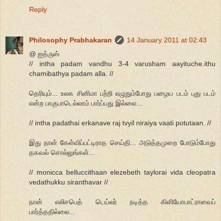
Reply
Philosophy Prabhakaran
14 January 2011 at 02:43
@ ஐத்ருஸ்
// intha padam vandhu 3-4 varusham aayituche.ithu
chamibathya padam alla. //
தெரியும்... உலக சினிமா பற்றி எழுதும்போது பழைய படம் புது படம்
என்ற பாகுபாடெல்லாம் பார்ப்பது இல்லை...
// intha padathai erkanave raj tvyil niraiya vaati potutaan. //
இது நான் கேள்விப்பட்டிராத செய்தி... அடுத்தமுறை போடும்போது
தகவல் சொல்லுங்கள்...
// monicca belluccithaan elezebeth taylorai vida cleopatra
vedathukku siranthavar //
நான் எலிசபெத் டெய்லர் நடித்த கிளியோபாட்ராவைப்
பார்த்ததில்லை...