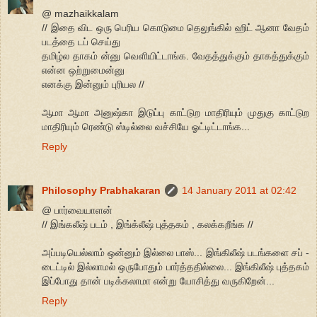
@ mazhaikkalam
// இதை விட ஒரு பெரிய கொடுமை தெலுங்கில் ஹிட் ஆனா வேதம்
படத்தை டப் செய்து
தமிழ்ல தாகம் ன்னு வெளியிட்டாங்க. வேதத்துக்கும் தாகத்துக்கும்
என்ன ஒற்றுமைன்னு
எனக்கு இன்னும் புரியல //
ஆமா ஆமா அனுஷ்கா இடுப்பு காட்டுற மாதிரியும் முதுகு காட்டுற
மாதிரியும் ரெண்டு ஸ்டில்லை வச்சியே ஓட்டிட்டாங்க...
Reply
Philosophy Prabhakaran
14 January 2011 at 02:42
@ பார்வையாளன்
// இங்கலீஷ் படம் , இங்க்லீஷ் புத்தகம் , கலக்கறீங்க //
அப்படியெல்லாம் ஒன்னும் இல்லை பாஸ்... இங்கிலீஷ் படங்களை சப் -
டைட்டில் இல்லாமல் ஒருபோதும் பார்த்ததில்லை... இங்கிலீஷ் புத்தகம்
இப்போது தான் படிக்கலாமா என்று யோசித்து வருகிறேன்...
Reply