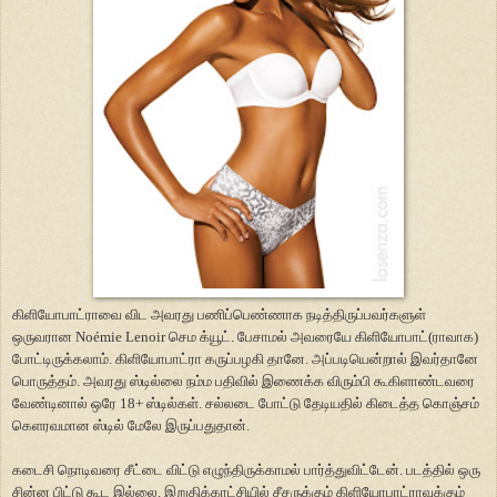
கிளியோபாட்ராவை விட அவரது பணிப்பெண்ணாக நடித்திருப்பவர்களுள்
ஒருவரான
Noémie Lenoir
செம க்யூட். பேசாமல் அவரையே கிளியோபாட்(ராவாக)
போட்டிருக்கலாம். கிளியோபாட்ரா கருப்பழகி தானே. அப்படியென்றால் இவர்தானே
பொருத்தம். அவரது ஸ்டில்லை நம்ம பதிவில் இணைக்க விரும்பி கூகிளாண்டவரை
வேண்டினால் ஒரே 18+ ஸ்டில்கள். சல்லடை போட்டு தேடியதில் கிடைத்த கொஞ்சம்
கெளரவமான ஸ்டில் மேலே இருப்பதுதான்.
கடைசி நொடிவரை சீட்டை விட்டு எழுந்திருக்காமல் பார்த்துவிட்டேன். படத்தில் ஒரு
சின்ன பிட்டு கூட இல்லை. இறுதிக்காட்சியில் சீசருக்கும் கிளியோபாட்ராவுக்கும்