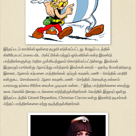
இந்தப்படம் காமிக்ஸ் ஒன்றை தழுவி எடுக்கப்பட்டது. மேலும் படத்தில்
கிளியோபாட்ராவை விட அஸ்ட்ரிக்ஸ் மற்றும் ஒபெளிக்ஸ் என்ற இரண்டு
பாத்திரங்களுக்கு அதிக முக்கியத்துவம் கொடுக்கப்பட்டுள்ளது. இவர்கள்
இருவரும் யாரென்று ஆராய்ந்து பார்த்தால் இவர்கள் லாரல்
–
ஹார்டி போன்றதொரு
இணை, ஆனால் கற்பனை பாத்திரங்கள். நம்மூர் கவுண்டமணி
–
செந்தில் மாதிரி
என்றுகூட சொல்லலாம். ஆனா கவுண்டமணி
–
செந்தில் அளவுக்கு எல்லாம்
யாராவது நம்மை சிரிக்க வைக்க முடியுமா என்ன...? இந்த பாத்திரங்களை வைத்து
உலக அளவில் நிறைய படங்களை எடுத்திருக்கிறார்கள் அவற்றில் இதுவும் ஒன்று.
இந்தப்படத்தில்
Gérard Depardieu, Christian Clavier
என்று இரண்டு நடிகர்கள்
அந்தப் பாத்திரங்களை ஏற்று நடித்திருக்கிறார்கள்.