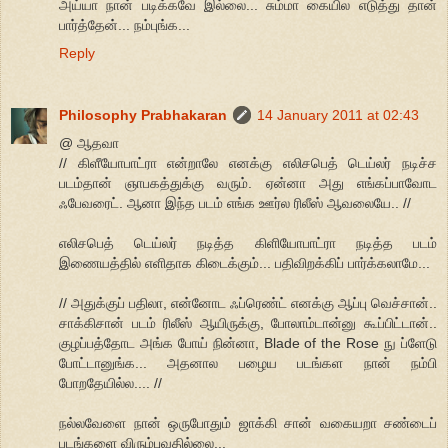
அய்யா நான் படிக்கவே இல்லை... சும்மா கையில எடுத்து தான்
பார்த்தேன்... நம்புங்க...
Reply
Philosophy Prabhakaran
14 January 2011 at 02:43
@ ஆதவா
// கிளீயோபாட்ரா என்றாலே எனக்கு எலிசபெத் டெய்லர் நடிச்ச
படம்தான் ஞாபகத்துக்கு வரும். ஏன்னா அது எங்கப்பாவோட
ஃபேவரைட். ஆனா இந்த படம் எங்க ஊர்ல ரிலீஸ் ஆவலையே.. //
எலிசபெத் டெய்லர் நடித்த கிளியோபாட்ரா நடித்த படம்
இணையத்தில் எளிதாக கிடைக்கும்... பதிவிறக்கிப் பார்க்கலாமே...
// அதுக்குப் பதிலா, என்னோட ஃப்ரெண்ட் எனக்கு ஆப்பு வெச்சான்..
சாக்கிசான் படம் ரிலீஸ் ஆயிருக்கு, போலாம்டான்னு கூப்பிட்டான்..
குழப்பத்தோட அங்க போய் நின்னா, Blade of the Rose நு ப்ளேடு
போட்டானுங்க... அதனால பழைய படங்கள நான் நம்பி
போறதேயில்ல.... //
நல்லவேளை நான் ஒருபோதும் ஜாக்கி சான் வகையறா சண்டைப்
படங்களை விரும்புவதில்லை...