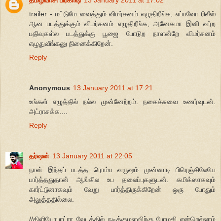
trailer - மட்டுமே வைத்தும் விமர்சனம் எழுதிறீங்க, எப்பவோ ரிலீஸ்
ஆன படத்துக்கும் விமர்சனம் எழுதிறீங்க, அனேகமா இனி வர்ற
பதிவுகள்ல படத்துக்கு பூஜை போடுற நாளன்றே விமர்சனம்
எழுதுவீங்கனு நினைக்கிறேன்.
Reply
Anonymous
13 January 2011 at 17:21
உங்கள் எழுத்தில் நல்ல முன்னேற்றம். நகைச்சுவை உணர்வுடன்.
அட்ராசக்க....
Reply
தர்ஷன்
13 January 2011 at 22:05
நான் இந்தப் படத்த ரொம்ப வருஷம் முன்னாடி பிரெஞ்சிலேயே
பார்த்ததுதான் ஆங்கில உப தலைப்புகளுடன். கமிக்ஸாகவும்
கார்ட்டூனாகவும் வேறு பார்த்திருக்கிறேன் ஒரு போதும்
அலுத்ததில்லை.
//கிளியோபாட்ரா வேடத்தில் நடிக்குமளவிற்கு பேரழகி என்றெல்லாம்