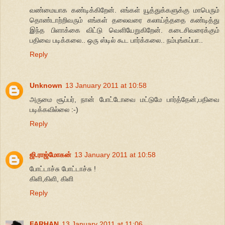
வண்மையாக கண்டிக்கிறேன். எங்கள் யூத்துக்களுக்கு மாபெரும்
தொண்டாற்றிவரும் எங்கள் தலைவரை கலாய்த்ததை கண்டித்து
இந்த பிளாக்கை விட்டு வெளியேறுகிறேன். கடைசிவரைக்கும்
பதிவை படிக்கலை.. ஒரு ஸ்டில் கூட பார்க்கலை.. நம்புங்கப்பா..
Reply
Unknown
13 January 2011 at 10:58
அருமை சூப்பர், நான் போட்டோவை மட்டுமே பார்த்தேன்,பதிவை
படிக்கவில்லை :-)
Reply
ஜி.ராஜ்மோகன்
13 January 2011 at 10:58
போட்டாச்சு போட்டாச்சு !
கிளி,கிளி, கிளி
Reply
FARHAN
13 January 2011 at 11:06