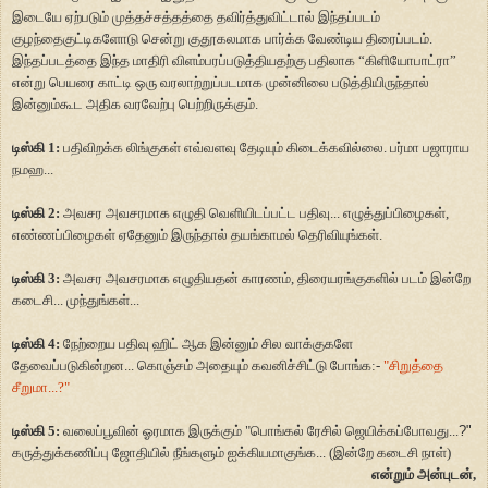
இடையே ஏற்படும் முத்தச்சத்தத்தை தவிர்த்துவிட்டால் இந்தப்படம்
குழந்தைகுட்டிகளோடு சென்று குதூகலமாக பார்க்க வேண்டிய திரைப்படம்.
இந்தப்படத்தை இந்த மாதிரி விளம்பரப்படுத்தியதற்கு பதிலாக
“
கிளியோபாட்ரா
”
என்று பெயரை காட்டி ஒரு வரலாற்றுப்படமாக முன்னிலை படுத்தியிருந்தால்
இன்னும்கூட அதிக வரவேற்பு பெற்றிருக்கும்.
டிஸ்கி 1:
பதிவிறக்க லிங்குகள் எவ்வளவு தேடியும் கிடைக்கவில்லை. பர்மா பஜாராய
நமஹ...
டிஸ்கி 2:
அவசர அவசரமாக எழுதி வெளியிடப்பட்ட பதிவு... எழுத்துப்பிழைகள்,
எண்ணப்பிழைகள் ஏதேனும் இருந்தால் தயங்காமல் தெரிவியுங்கள்.
டிஸ்கி 3:
அவசர அவசரமாக எழுதியதன் காரணம், திரையரங்குகளில் படம் இன்றே
கடைசி... முந்துங்கள்...
டிஸ்கி 4:
நேற்றைய பதிவு ஹிட் ஆக இன்னும் சில வாக்குகளே
தேவைப்படுகின்றன... கொஞ்சம் அதையும் கவனிச்சிட்டு போங்க:-
"சிறுத்தை
சீறுமா...?"
டிஸ்கி 5:
வலைப்பூவின் ஓரமாக இருக்கும் "பொங்கல் ரேசில் ஜெயிக்கப்போவது...
?"
கருத்துக்கணிப்பு ஜோதியில் நீங்களும் ஐக்கியமாகுங்க... (இன்றே கடைசி நாள்)
என்றும் அன்புடன்,