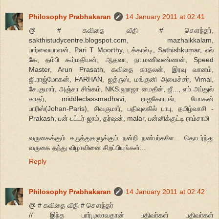
Philosophy Prabhakaran
14 January 2011 at 02:41
@ # கவிதை வீதி # சௌந்தர்,
sakthistudycentre.blogspot.com, mazhaikkalam,
பார்வையாளன், Pari T Moorthy, டக்கால்டி, Sathishkumar, எல்
கே, தம்பி கூர்மதியன், ஆதவா, நா.மணிவண்ணன், Speed
Master, Arun Prasath, கவிதை காதலன், இரவு வானம்,
ஜி.ராஜ்மோகன், FARHAN, ஐத்ருஸ், மங்குனி அமைச்சர், Vimal,
சே.குமார், அஞ்சா சிங்கம், NKS.ஹாஜா மைதீன், ஜீ..., எம் அப்துல்
காதர், middleclassmadhavi, ராஜகோபால், யோகன்
பாரிஸ்(Johan-Paris), சிவகுமார், பதிவுலகில் பாபு, தமிழ்வாசி -
Prakash, பன்-பட்டர்-ஜாம், தர்ஷன், malar, பன்னிக்குட்டி ராம்சாமி
வருகைக்கும் கருத்துகளுக்கும் நன்றி நண்பர்களே... தொடர்ந்து
வருகை தந்து விழாவினை சிறப்பியுங்கள்...
Reply
Philosophy Prabhakaran
14 January 2011 at 02:42
@ # கவிதை வீதி # சௌந்தர்
// இந்த பார்முலாவதான் பதிவர்கள் பதிவர்கள்