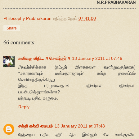
N.R.PRABHAKARAN
Philosophy Prabhakaran
உதிர்த்த நேரம்
07:41:00
Share
66 comments:
கவிதை வீதி... // சௌந்தர் //
13 January 2011 at 07:46
//கவர்ச்சிக்காக (நம்மூர் இளசுகளை ஏமாற்றுவதற்காக)
“மகாராணியும் மன்மதராஜாவும்” என்ற தலைப்பில்
வெளிவந்திருக்கிறது..
இந்த பார்முலாவதான் பதிவர்கள் பதிவர்கள்
பயன்படுத்துராங்களோ?
மற்றபடி பதிவு அருமை.
Reply
சக்தி கல்வி மையம்
13 January 2011 at 07:48
நேற்றைய பதிவு ஹிட் ஆக இன்னும் சில வாக்குகளே