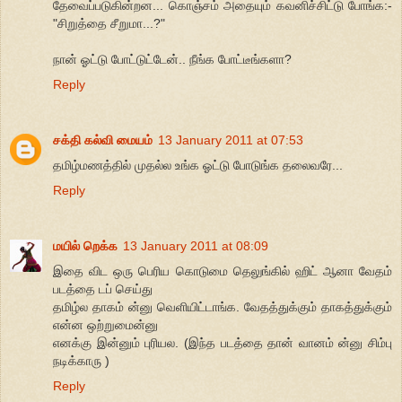
தேவைப்படுகின்றன... கொஞ்சம் அதையும் கவனிச்சிட்டு போங்க:-
"சிறுத்தை சீறுமா...?"
நான் ஓட்டு போட்டுட்டேன்.. நீங்க போட்டீங்களா?
Reply
சக்தி கல்வி மையம்
13 January 2011 at 07:53
தமிழ்மணத்தில் முதல்ல உங்க ஓட்டு போடுங்க தலைவரே...
Reply
மயில் றெக்க
13 January 2011 at 08:09
இதை விட ஒரு பெரிய கொடுமை தெலுங்கில் ஹிட் ஆனா வேதம்
படத்தை டப் செய்து
தமிழ்ல தாகம் ன்னு வெளியிட்டாங்க. வேதத்துக்கும் தாகத்துக்கும்
என்ன ஒற்றுமைன்னு
எனக்கு இன்னும் புரியல. (இந்த படத்தை தான் வானம் ன்னு சிம்பு
நடிக்காரு )
Reply