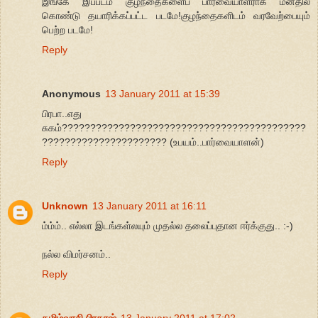
இங்கே இப்படம் குழந்தைகளைப் பார்வையாளராக மனதில்
கொண்டு தயாரிக்கப்பட்ட படமே!குழந்தைகளிடம் வரவேற்பையும்
பெற்ற படமே!
Reply
Anonymous
13 January 2011 at 15:39
பிரபா..எது
சுகம்???????????????????????????????????????????
?????????????????????? (உபயம்..பார்வையாளன்)
Reply
Unknown
13 January 2011 at 16:11
ம்ம்ம்.. எல்லா இடங்கள்லயும் முதல்ல தலைப்புதான ஈர்க்குது.. :-)
நல்ல விமர்சனம்..
Reply
தமிழ்வாசி பிரகாஷ்
13 January 2011 at 17:02