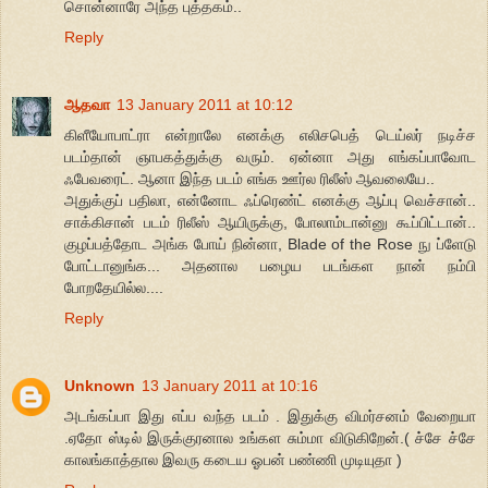
சொன்னாரே அந்த புத்தகம்..
Reply
ஆதவா
13 January 2011 at 10:12
கிளீயோபாட்ரா என்றாலே எனக்கு எலிசபெத் டெய்லர் நடிச்ச
படம்தான் ஞாபகத்துக்கு வரும். ஏன்னா அது எங்கப்பாவோட
ஃபேவரைட். ஆனா இந்த படம் எங்க ஊர்ல ரிலீஸ் ஆவலையே..
அதுக்குப் பதிலா, என்னோட ஃப்ரெண்ட் எனக்கு ஆப்பு வெச்சான்..
சாக்கிசான் படம் ரிலீஸ் ஆயிருக்கு, போலாம்டான்னு கூப்பிட்டான்..
குழப்பத்தோட அங்க போய் நின்னா, Blade of the Rose நு ப்ளேடு
போட்டானுங்க... அதனால பழைய படங்கள நான் நம்பி
போறதேயில்ல....
Reply
Unknown
13 January 2011 at 10:16
அடங்கப்பா இது எப்ப வந்த படம் . இதுக்கு விமர்சனம் வேறையா
.ஏதோ ஸ்டில் இருக்குரனால உங்கள சும்மா விடுகிறேன்.( ச்சே ச்சே
காலங்காத்தால இவரு கடைய ஓபன் பண்ணி முடியுதா )