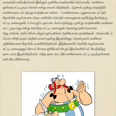
வகையில் எகிப்தியர்கள் இன்னும் மூன்றே மாதங்களில் பிரம்மாண்ட மாளிகை
ஒன்றை கட்டிமுடிப்பார்கள் என்று சவால் விடுகிறார். ஆனால் மூன்று மாதத்தில்
மாளிகையை கட்டுவது சாத்தியமா என்ன...? மாளிகையை புதுமையாக கட்டும்
நோக்கில் வழக்கமாக அரசு பணியில் ஈடுபடும் கலைஞனை தவிர்த்து வேறொரு
கட்டிடகலைஞனிடம் பொறுப்பு ஒப்படைக்கப்படுகிறது. மூன்று மாதங்களில் மாளிகை
கட்டமுடியாது என்று உணர்ந்த கட்டிடகலைஞன் அவனது நண்பர்களான
ஜெடாபிக்ஸ், அஸ்ட்ரிக்ஸ் மற்றும் ஒபெளிக்ஸ் ஆகியோரை நாடுகிறான். அவர்களிடம்
அபார சக்தி தரும் மந்திரப்பானம் ஒன்று இருக்கிறது. அதன்மூலம் மாளிகை
குறிக்கோளை நோக்கி பயணிக்கிறார்கள். இந்நிலையில் அரசின் வழக்கமான
கட்டிடகலைஞனும் ரோமப் பேரரசு ஜூலியஸ் சீசரும் இவர்களின் லட்சியத்திற்கு
தடையாக இருக்கிறார்கள். அந்த தடையை மீறி மாளிகையை கட்டி முடித்தார்களா
என்பதே மீதிக்கதை.