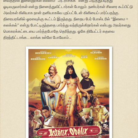
வைத்தால் இளைஞர்கள் எல்லாம்
“
அட்ராசக்க
”
என்று அடித்துபிடித்து
ஓடிவருவார்கள் என்று நினைத்துவிட்டார்கள் போலும். நண்பர்கள் சிலரை கூப்பிட்டு
அவர்கள் கிலியாக நான் தனியாகவே புறப்பட்டேன் கிளியைப் பார்ப்பதற்கு.
திரையரங்கில் ஓரளவுக்கு கூட்டம் இருந்தது. நிறைய பேர் போஸ்டரில்
“
இளமை +
கலக்கல்
”
என்று போட்டிருந்ததை பார்த்து வந்திருக்கிறார்கள் என்பது அவர்களது
மொகரக்கட்டையை பார்த்தபோதே தெரிந்தது. ஓகே தியேட்டர் கதவை
திறந்திட்டாங்க... வாங்க உள்ளே போவோம்...