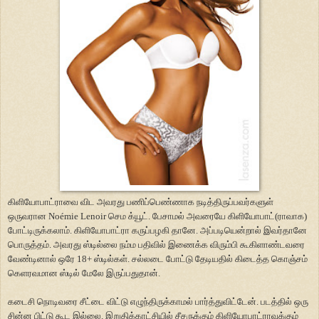
கிளியோபாட்ராவை விட அவரது பணிப்பெண்ணாக நடித்திருப்பவர்களுள்
ஒருவரான
Noémie Lenoir
செம க்யூட். பேசாமல் அவரையே கிளியோபாட்(ராவாக)
போட்டிருக்கலாம். கிளியோபாட்ரா கருப்பழகி தானே. அப்படியென்றால் இவர்தானே
பொருத்தம். அவரது ஸ்டில்லை நம்ம பதிவில் இணைக்க விரும்பி கூகிளாண்டவரை
வேண்டினால் ஒரே 18+ ஸ்டில்கள். சல்லடை போட்டு தேடியதில் கிடைத்த கொஞ்சம்
கெளரவமான ஸ்டில் மேலே இருப்பதுதான்.
கடைசி நொடிவரை சீட்டை விட்டு எழுந்திருக்காமல் பார்த்துவிட்டேன். படத்தில் ஒரு
சின்ன பிட்டு கூட இல்லை. இறுதிக்காட்சியில் சீசருக்கும் கிளியோபாட்ராவுக்கும்