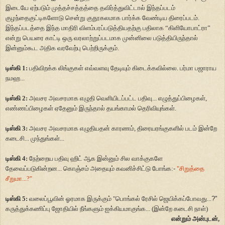
இடையே ஏற்படும் முத்தச்சத்தத்தை தவிர்த்துவிட்டால் இந்தப்படம்
குழந்தைகுட்டிகளோடு சென்று குதூகலமாக பார்க்க வேண்டிய திரைப்படம்.
இந்தப்படத்தை இந்த மாதிரி விளம்பரப்படுத்தியதற்கு பதிலாக
“
கிளியோபாட்ரா
”
என்று பெயரை காட்டி ஒரு வரலாற்றுப்படமாக முன்னிலை படுத்தியிருந்தால்
இன்னும்கூட அதிக வரவேற்பு பெற்றிருக்கும்.
டிஸ்கி 1:
பதிவிறக்க லிங்குகள் எவ்வளவு தேடியும் கிடைக்கவில்லை. பர்மா பஜாராய
நமஹ...
டிஸ்கி 2:
அவசர அவசரமாக எழுதி வெளியிடப்பட்ட பதிவு... எழுத்துப்பிழைகள்,
எண்ணப்பிழைகள் ஏதேனும் இருந்தால் தயங்காமல் தெரிவியுங்கள்.
டிஸ்கி 3:
அவசர அவசரமாக எழுதியதன் காரணம், திரையரங்குகளில் படம் இன்றே
கடைசி... முந்துங்கள்...
டிஸ்கி 4:
நேற்றைய பதிவு ஹிட் ஆக இன்னும் சில வாக்குகளே
தேவைப்படுகின்றன... கொஞ்சம் அதையும் கவனிச்சிட்டு போங்க:-
"சிறுத்தை
சீறுமா...?"
டிஸ்கி 5:
வலைப்பூவின் ஓரமாக இருக்கும் "பொங்கல் ரேசில் ஜெயிக்கப்போவது...
?"
கருத்துக்கணிப்பு ஜோதியில் நீங்களும் ஐக்கியமாகுங்க... (இன்றே கடைசி நாள்)
என்றும் அன்புடன்,