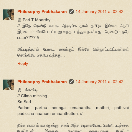
Philosophy Prabhakaran
14 January 2011 at 02:42
@ Pari T Moorthy
// இதே ரெண்டு காமடி ஆளுங்க தான் தமிழ்ல இம்சை அரசி
இரண்டாம் கிளியோபட்ரானு வந்த படத்துல நடிச்சது...ரெண்டும் ஒரே
படமா???? //
அப்படித்தான் போல... எனக்கும் இங்கே பின்னூட்டமிட்டவர்கள்
சொல்லியே தெரிய வந்தது...
Reply
Philosophy Prabhakaran
14 January 2011 at 02:42
@ டக்கால்டி
// Gilma missing...
So Sad...
Padam parthu neenga emaaantha mathiri, pathivai
padiccha naanum emaanthutten. //
நீங்க ஏமாறக் கூடுதுன்னு தான் அந்த நடிகையோட பிகினி படத்தை
போட்டேன்... இதைவிட மோசமா எதையாவது போட்டா