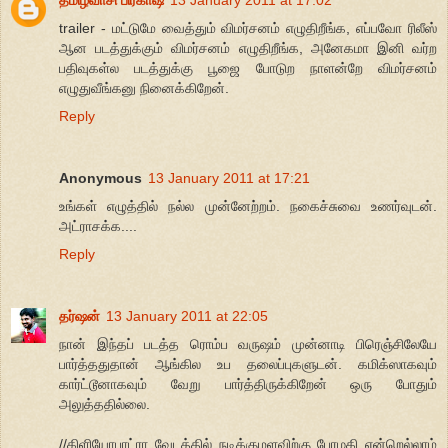
trailer - மட்டுமே வைத்தும் விமர்சனம் எழுதிறீங்க, எப்பவோ ரிலீஸ்
ஆன படத்துக்கும் விமர்சனம் எழுதிறீங்க, அனேகமா இனி வர்ற
பதிவுகள்ல படத்துக்கு பூஜை போடுற நாளன்றே விமர்சனம்
எழுதுவீங்கனு நினைக்கிறேன்.
Reply
Anonymous
13 January 2011 at 17:21
உங்கள் எழுத்தில் நல்ல முன்னேற்றம். நகைச்சுவை உணர்வுடன்.
அட்ராசக்க....
Reply
தர்ஷன்
13 January 2011 at 22:05
நான் இந்தப் படத்த ரொம்ப வருஷம் முன்னாடி பிரெஞ்சிலேயே
பார்த்ததுதான் ஆங்கில உப தலைப்புகளுடன். கமிக்ஸாகவும்
கார்ட்டூனாகவும் வேறு பார்த்திருக்கிறேன் ஒரு போதும்
அலுத்ததில்லை.
//கிளியோபாட்ரா வேடத்தில் நடிக்குமளவிற்கு பேரழகி என்றெல்லாம்