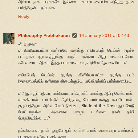
அய்யா நான் படிக்கவே இல்லை... சும்மா கையில எடுத்து தான்
பார்த்தேன்... நம்புங்க...
Reply
Philosophy Prabhakaran
14 January 2011 at 02:43
@ ஆதவா
// கிளீயோபாட்ரா என்றாலே எனக்கு எலிசபெத் டெய்லர் நடிச்ச
படம்தான் ஞாபகத்துக்கு வரும். ஏன்னா அது எங்கப்பாவோட
ஃபேவரைட். ஆனா இந்த படம் எங்க ஊர்ல ரிலீஸ் ஆவலையே.. //
எலிசபெத் டெய்லர் நடித்த கிளியோபாட்ரா நடித்த படம்
இணையத்தில் எளிதாக கிடைக்கும்... பதிவிறக்கிப் பார்க்கலாமே...
// அதுக்குப் பதிலா, என்னோட ஃப்ரெண்ட் எனக்கு ஆப்பு வெச்சான்..
சாக்கிசான் படம் ரிலீஸ் ஆயிருக்கு, போலாம்டான்னு கூப்பிட்டான்..
குழப்பத்தோட அங்க போய் நின்னா, Blade of the Rose நு ப்ளேடு
போட்டானுங்க... அதனால பழைய படங்கள நான் நம்பி
போறதேயில்ல.... //
நல்லவேளை நான் ஒருபோதும் ஜாக்கி சான் வகையறா சண்டைப்
படங்களை விரும்புவதில்லை...