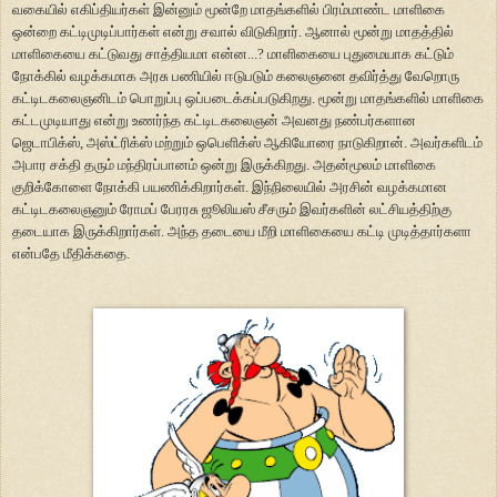
வகையில் எகிப்தியர்கள் இன்னும் மூன்றே மாதங்களில் பிரம்மாண்ட மாளிகை
ஒன்றை கட்டிமுடிப்பார்கள் என்று சவால் விடுகிறார். ஆனால் மூன்று மாதத்தில்
மாளிகையை கட்டுவது சாத்தியமா என்ன...? மாளிகையை புதுமையாக கட்டும்
நோக்கில் வழக்கமாக அரசு பணியில் ஈடுபடும் கலைஞனை தவிர்த்து வேறொரு
கட்டிடகலைஞனிடம் பொறுப்பு ஒப்படைக்கப்படுகிறது. மூன்று மாதங்களில் மாளிகை
கட்டமுடியாது என்று உணர்ந்த கட்டிடகலைஞன் அவனது நண்பர்களான
ஜெடாபிக்ஸ், அஸ்ட்ரிக்ஸ் மற்றும் ஒபெளிக்ஸ் ஆகியோரை நாடுகிறான். அவர்களிடம்
அபார சக்தி தரும் மந்திரப்பானம் ஒன்று இருக்கிறது. அதன்மூலம் மாளிகை
குறிக்கோளை நோக்கி பயணிக்கிறார்கள். இந்நிலையில் அரசின் வழக்கமான
கட்டிடகலைஞனும் ரோமப் பேரரசு ஜூலியஸ் சீசரும் இவர்களின் லட்சியத்திற்கு
தடையாக இருக்கிறார்கள். அந்த தடையை மீறி மாளிகையை கட்டி முடித்தார்களா
என்பதே மீதிக்கதை.