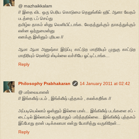
@ mazhaikkalam
// இதை விட ஒரு பெரிய கொடுமை தெலுங்கில் ஹிட் ஆனா வேதம்
படத்தை டப் செய்து
தமிழ்ல தாகம் ன்னு வெளியிட்டாங்க. வேதத்துக்கும் தாகத்துக்கும்
என்ன ஒற்றுமைன்னு
எனக்கு இன்னும் புரியல //
ஆமா ஆமா அனுஷ்கா இடுப்பு காட்டுற மாதிரியும் முதுகு காட்டுற
மாதிரியும் ரெண்டு ஸ்டில்லை வச்சியே ஓட்டிட்டாங்க...
Reply
Philosophy Prabhakaran
14 January 2011 at 02:42
@ பார்வையாளன்
// இங்கலீஷ் படம் , இங்க்லீஷ் புத்தகம் , கலக்கறீங்க //
அப்படியெல்லாம் ஒன்னும் இல்லை பாஸ்... இங்கிலீஷ் படங்களை சப் -
டைட்டில் இல்லாமல் ஒருபோதும் பார்த்ததில்லை... இங்கிலீஷ் புத்தகம்
இப்போது தான் படிக்கலாமா என்று யோசித்து வருகிறேன்...
Reply