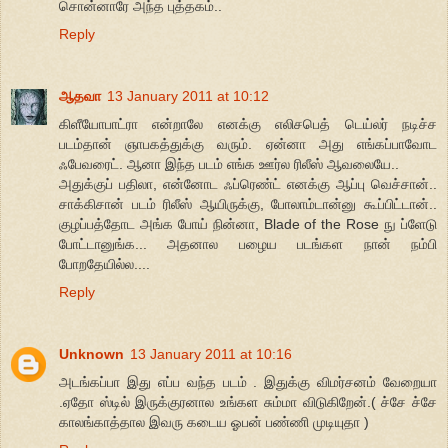
சொன்னாரே அந்த புத்தகம்..
Reply
ஆதவா
13 January 2011 at 10:12
கிளீயோபாட்ரா என்றாலே எனக்கு எலிசபெத் டெய்லர் நடிச்ச
படம்தான் ஞாபகத்துக்கு வரும். ஏன்னா அது எங்கப்பாவோட
ஃபேவரைட். ஆனா இந்த படம் எங்க ஊர்ல ரிலீஸ் ஆவலையே..
அதுக்குப் பதிலா, என்னோட ஃப்ரெண்ட் எனக்கு ஆப்பு வெச்சான்..
சாக்கிசான் படம் ரிலீஸ் ஆயிருக்கு, போலாம்டான்னு கூப்பிட்டான்..
குழப்பத்தோட அங்க போய் நின்னா, Blade of the Rose நு ப்ளேடு
போட்டானுங்க... அதனால பழைய படங்கள நான் நம்பி
போறதேயில்ல....
Reply
Unknown
13 January 2011 at 10:16
அடங்கப்பா இது எப்ப வந்த படம் . இதுக்கு விமர்சனம் வேறையா
.ஏதோ ஸ்டில் இருக்குரனால உங்கள சும்மா விடுகிறேன்.( ச்சே ச்சே
காலங்காத்தால இவரு கடைய ஓபன் பண்ணி முடியுதா )