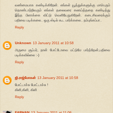
வண்மையாக கண்டிக்கிறேன். எங்கள் யூத்துக்களுக்கு மாபெரும்
தொண்டாற்றிவரும் எங்கள் தலைவரை கலாய்த்ததை கண்டித்து
இந்த பிளாக்கை விட்டு வெளியேறுகிறேன். கடைசிவரைக்கும்
பதிவை படிக்கலை.. ஒரு ஸ்டில் கூட பார்க்கலை.. நம்புங்கப்பா..
Reply
Unknown
13 January 2011 at 10:58
அருமை சூப்பர், நான் போட்டோவை மட்டுமே பார்த்தேன்,பதிவை
படிக்கவில்லை :-)
Reply
ஜி.ராஜ்மோகன்
13 January 2011 at 10:58
போட்டாச்சு போட்டாச்சு !
கிளி,கிளி, கிளி
Reply
FARHAN
13 January 2011 at 11:06