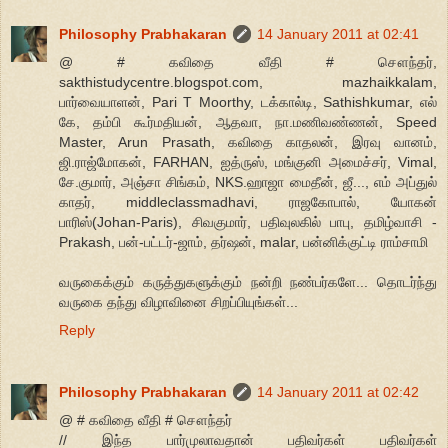
Philosophy Prabhakaran
14 January 2011 at 02:41
@ # கவிதை வீதி # சௌந்தர்,
sakthistudycentre.blogspot.com, mazhaikkalam,
பார்வையாளன், Pari T Moorthy, டக்கால்டி, Sathishkumar, எல்
கே, தம்பி கூர்மதியன், ஆதவா, நா.மணிவண்ணன், Speed
Master, Arun Prasath, கவிதை காதலன், இரவு வானம்,
ஜி.ராஜ்மோகன், FARHAN, ஐத்ருஸ், மங்குனி அமைச்சர், Vimal,
சே.குமார், அஞ்சா சிங்கம், NKS.ஹாஜா மைதீன், ஜீ..., எம் அப்துல்
காதர், middleclassmadhavi, ராஜகோபால், யோகன்
பாரிஸ்(Johan-Paris), சிவகுமார், பதிவுலகில் பாபு, தமிழ்வாசி -
Prakash, பன்-பட்டர்-ஜாம், தர்ஷன், malar, பன்னிக்குட்டி ராம்சாமி
வருகைக்கும் கருத்துகளுக்கும் நன்றி நண்பர்களே... தொடர்ந்து
வருகை தந்து விழாவினை சிறப்பியுங்கள்...
Reply
Philosophy Prabhakaran
14 January 2011 at 02:42
@ # கவிதை வீதி # சௌந்தர்
// இந்த பார்முலாவதான் பதிவர்கள் பதிவர்கள்