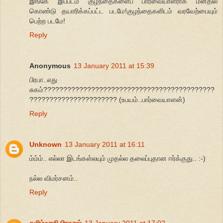
இங்கே இப்படம் குழந்தைகளைப் பார்வையாளராக மனதில்
கொண்டு தயாரிக்கப்பட்ட படமே!குழந்தைகளிடம் வரவேற்பையும்
பெற்ற படமே!
Reply
Anonymous
13 January 2011 at 15:39
பிரபா..எது
சுகம்???????????????????????????????????????????
?????????????????????? (உபயம்..பார்வையாளன்)
Reply
Unknown
13 January 2011 at 16:11
ம்ம்ம்.. எல்லா இடங்கள்லயும் முதல்ல தலைப்புதான ஈர்க்குது.. :-)
நல்ல விமர்சனம்..
Reply
தமிழ்வாசி பிரகாஷ்
13 January 2011 at 17:02