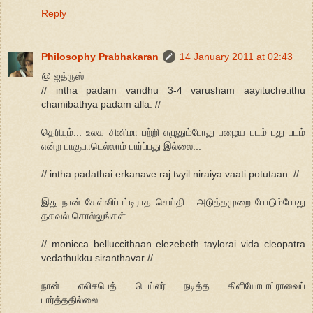
Reply
Philosophy Prabhakaran
14 January 2011 at 02:43
@ ஐத்ருஸ்
// intha padam vandhu 3-4 varusham aayituche.ithu
chamibathya padam alla. //
தெரியும்... உலக சினிமா பற்றி எழுதும்போது பழைய படம் புது படம்
என்ற பாகுபாடெல்லாம் பார்ப்பது இல்லை...
// intha padathai erkanave raj tvyil niraiya vaati potutaan. //
இது நான் கேள்விப்பட்டிராத செய்தி... அடுத்தமுறை போடும்போது
தகவல் சொல்லுங்கள்...
// monicca belluccithaan elezebeth taylorai vida cleopatra
vedathukku siranthavar //
நான் எலிசபெத் டெய்லர் நடித்த கிளியோபாட்ராவைப்
பார்த்ததில்லை...