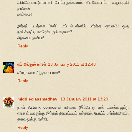
கிளியோபாட்(ராவாக) போட்டிருக்கலாம். கிளியோபாட்ரா கருப்பழகி
தானே//
உண்மை!
இந்தப் படத்தை 'சன்' டாப் டென்னில் பார்த்த ஞாபகம்! ஒரு
நாய்க்குட்டி காரெக்டரும் வருமா?
அருமை நண்பா!
Reply
எம் அப்துல் காதர்
13 January 2011 at 12:48
விமர்சனம் அருமை பாஸ்!!
Reply
middleclassmadhavi
13 January 2011 at 13:20
நான் Asterix comics-ன் ரசிகை (இப்போது என் மகன்களும்).
எஙகள் ஊருக்கு இந்தத் திரைப்படம் வந்தால், போய்ப் பார்க்கிறோம்.
தகவலுக்கு நன்றி.
Reply