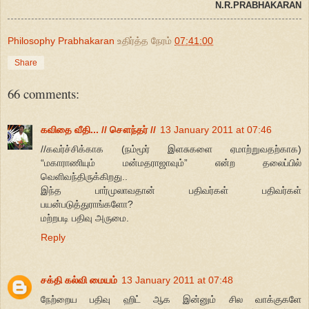
N.R.PRABHAKARAN
Philosophy Prabhakaran
உதிர்த்த நேரம்
07:41:00
Share
66 comments:
கவிதை வீதி... // சௌந்தர் //
13 January 2011 at 07:46
//கவர்ச்சிக்காக (நம்மூர் இளசுகளை ஏமாற்றுவதற்காக)
“மகாராணியும் மன்மதராஜாவும்” என்ற தலைப்பில்
வெளிவந்திருக்கிறது..
இந்த பார்முலாவதான் பதிவர்கள் பதிவர்கள்
பயன்படுத்துராங்களோ?
மற்றபடி பதிவு அருமை.
Reply
சக்தி கல்வி மையம்
13 January 2011 at 07:48
நேற்றைய பதிவு ஹிட் ஆக இன்னும் சில வாக்குகளே