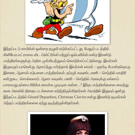
இந்தப்படம் காமிக்ஸ் ஒன்றை தழுவி எடுக்கப்பட்டது. மேலும் படத்தில்
கிளியோபாட்ராவை விட அஸ்ட்ரிக்ஸ் மற்றும் ஒபெளிக்ஸ் என்ற இரண்டு
பாத்திரங்களுக்கு அதிக முக்கியத்துவம் கொடுக்கப்பட்டுள்ளது. இவர்கள்
இருவரும் யாரென்று ஆராய்ந்து பார்த்தால் இவர்கள் லாரல்
–
ஹார்டி போன்றதொரு
இணை, ஆனால் கற்பனை பாத்திரங்கள். நம்மூர் கவுண்டமணி
–
செந்தில் மாதிரி
என்றுகூட சொல்லலாம். ஆனா கவுண்டமணி
–
செந்தில் அளவுக்கு எல்லாம்
யாராவது நம்மை சிரிக்க வைக்க முடியுமா என்ன...? இந்த பாத்திரங்களை வைத்து
உலக அளவில் நிறைய படங்களை எடுத்திருக்கிறார்கள் அவற்றில் இதுவும் ஒன்று.
இந்தப்படத்தில்
Gérard Depardieu, Christian Clavier
என்று இரண்டு நடிகர்கள்
அந்தப் பாத்திரங்களை ஏற்று நடித்திருக்கிறார்கள்.