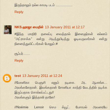
இருந்தாலும் நல்ல காமடி படம் .................
Reply
NKS.ஹாஜா மைதீன்
13 January 2011 at 12:17
#இந்த மாதிரி தலைப்பு வைத்தால் இளைஞர்கள் எல்லாம்
“அட்ராசக்க” என்று அடித்துபிடித்து ஓடிவருவார்கள் என்று
நினைத்துவிட்டார்கள் போலும்.#
சூப்பர்.......
Reply
test
13 January 2011 at 12:24
//மோனிகா பெளுசி எனும் நடிகை. அட ஆமாங்க...
அவங்களேதான். இவங்கதான் சோனியா காந்தி வேடத்தில் நடிக்க
இருப்பதாக சொல்லப்பட்டது//
அவங்களும் இத்தாலி தானே!
//Noémie Lenoir செம க்யூட். பேசாமல் அவரையே