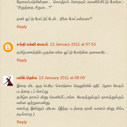
தேவைப்படுகின்றன... கொஞ்சம் அதையும் கவனிச்சிட்டு போங்க:-
"சிறுத்தை சீறுமா...?"
நான் ஓட்டு போட்டுட்டேன்.. நீங்க போட்டீங்களா?
Reply
சக்தி கல்வி மையம்
13 January 2011 at 07:53
தமிழ்மணத்தில் முதல்ல உங்க ஓட்டு போடுங்க தலைவரே...
Reply
மயில் றெக்க
13 January 2011 at 08:09
இதை விட ஒரு பெரிய கொடுமை தெலுங்கில் ஹிட் ஆனா வேதம்
படத்தை டப் செய்து
தமிழ்ல தாகம் ன்னு வெளியிட்டாங்க. வேதத்துக்கும் தாகத்துக்கும்
என்ன ஒற்றுமைன்னு
எனக்கு இன்னும் புரியல. (இந்த படத்தை தான் வானம் ன்னு சிம்பு
நடிக்காரு )
Reply