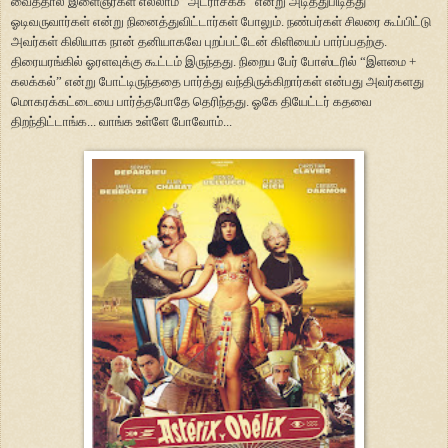
வைத்தால் இளைஞர்கள் எல்லாம்
“
அட்ராசக்க
”
என்று அடித்துபிடித்து
ஓடிவருவார்கள் என்று நினைத்துவிட்டார்கள் போலும். நண்பர்கள் சிலரை கூப்பிட்டு
அவர்கள் கிலியாக நான் தனியாகவே புறப்பட்டேன் கிளியைப் பார்ப்பதற்கு.
திரையரங்கில் ஓரளவுக்கு கூட்டம் இருந்தது. நிறைய பேர் போஸ்டரில்
“
இளமை +
கலக்கல்
”
என்று போட்டிருந்ததை பார்த்து வந்திருக்கிறார்கள் என்பது அவர்களது
மொகரக்கட்டையை பார்த்தபோதே தெரிந்தது. ஓகே தியேட்டர் கதவை
திறந்திட்டாங்க... வாங்க உள்ளே போவோம்...