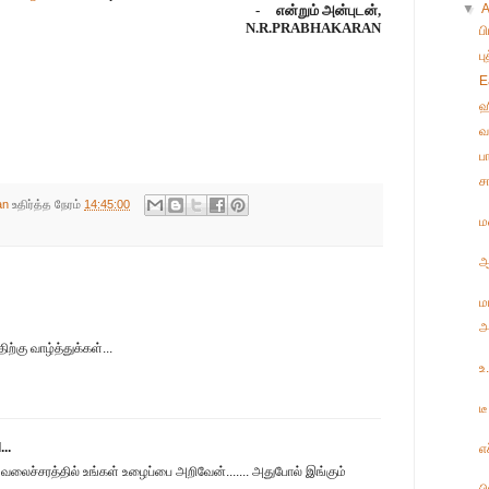
▼
-
என்றும் அன்புடன்,
N.R.PRABHAKARAN
ப
ப
E
ஹ
வ
ப
ச
an
உதிர்த்த நேரம்
14:45:00
ம
ஆ
ம
அ
ற்கு வாழ்த்துக்கள்...
உ
ட
..
எ
.. வலைச்சரத்தில் உங்கள் உழைப்பை அறிவேன்....... அதுபோல் இங்கும்