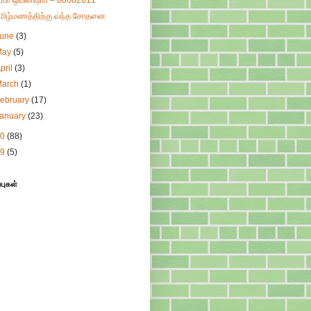
ிரபா ஒயின்ஷாப் – 08082011
மிழ்மணத்திற்கு வந்த சோதனை
June
(3)
May
(5)
pril
(3)
March
(1)
ebruary
(17)
January
(23)
10
(88)
09
(5)
்புகள்