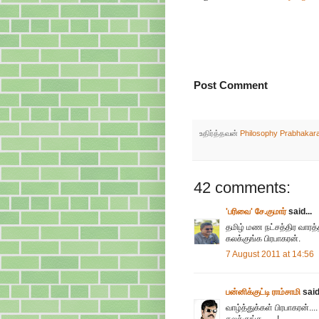
Post Comment
உதிர்த்தவன்
Philosophy Prabhakar
42 comments:
'பரிவை' சே.குமார்
said...
தமிழ் மண நட்சத்திர வாரத்தி
கலக்குங்க பிரபாகரன்.
7 August 2011 at 14:56
பன்னிக்குட்டி ராம்சாமி
said.
வாழ்த்துக்கள் பிரபாகரன்..