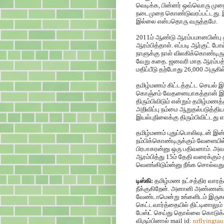
வெடிக்க, பின்னர் ஒவ்வொரு முறை
நடைமுறை கொண்டுவரப்பட்டது. இத
இல்லை என்பதொரு வருத்தமே.
2011ம் ஆண்டு ஆரம்பமானபின்ப
ஆரம்பித்தாள். எப்படி ஆர்குட் ப
நாளுக்கு நாள் விலகிக்கொண்டிருந
வேறு கதை. ஜனவரி மாத ஆரம்பத்த
மதிப்பீடு தற்போது 26,000 அருகில
தமிழ்மணம் கிட்டத்தட்ட செயல்
கொஞ்சம் வேதனையாகத்தான் இருந
திரும்பிவிடும் என்றும் தமிழ்ம
அறிவிப்பு நம்மை ஆறுதல்படுத்தி
இயல்புநிலைக்கு திரும்பிவிட்டது
தமிழ்மணம் புதுப்பொலிவுடன் இன்
நம்பிக்கொண்டிருக்கும் வேளையில்
பிரபாகரன்னு ஒரு பதிவனாம். அவன
ஆரம்பித்து 15ம் தேதி வரைக்கும்
வெளங்கிடும்ன்னு நீங்க சொல்வது
டிஸ்கி:
தமிழ்மண நட்சத்திர வாரத
நீக்குகிறேன். அனானி அண்ணன்மா
வேண்டாமென்று உங்களிடம் இருகரம் 
கெட்டவார்த்தையில் திட்டினாலும
பேஸ்ட் செய்து தொல்லை கொடுக்க
விரும்பினால் mail id:
nrflyingta