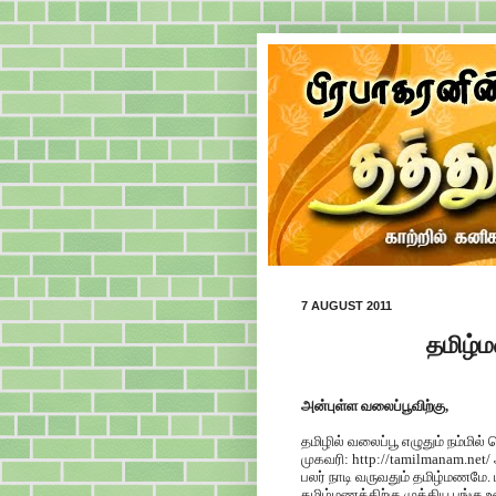
7 AUGUST 2011
தமிழ்
அன்புள்ள வலைப்பூவிற்கு,
தமிழில் வலைப்பூ எழுதும் நம்ம
முகவரி: http://tamilmanam.net/
பலர் நாடி வருவதும் தமிழ்மணமே
தமிழ்மணத்திற்கு முக்கிய பங்கு 