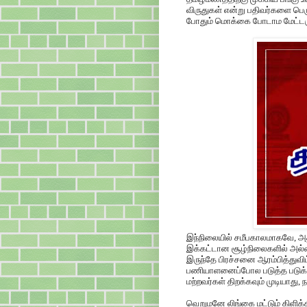
விருதுகள் என்று பதிவர்களை பெரும
போதும் மொக்கை போடாம மேட்டருக
இந்நிலையில் சமீபகாலமாகவே, அ
இக்கட்டான சூழ்நிலைகளில் அல்லல
இருந்தே பிரச்சனை ஆரம்பித்துவிட்ட
பணியாளனைப்போல படுத்த படுக்
மற்றவர்கள் திறக்கவும் முடியாது,
வெறுமனே லிங்கை மட்டும் கிளிக