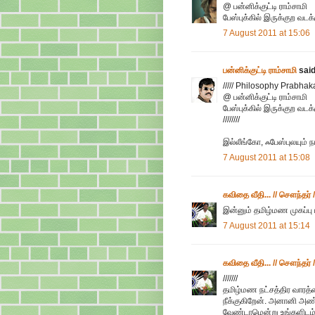
@ பன்னிக்குட்டி ராம்சாமி
பேஸ்புக்கில் இருக்குற வடக
7 August 2011 at 15:06
பன்னிக்குட்டி ராம்சாமி
said.
///// Philosophy Prabhaka
@ பன்னிக்குட்டி ராம்சாமி
பேஸ்புக்கில் இருக்குற வடக
////////
இல்லீங்கோ, ஃபேஸ்புலயும் நா
7 August 2011 at 15:08
கவிதை வீதி... // சௌந்தர் /
இன்னும் தமிழ்மண முகப்பு 
7 August 2011 at 15:14
கவிதை வீதி... // சௌந்தர் /
///////
தமிழ்மண நட்சத்திர வாரத
நீக்குகிறேன். அனானி அண்
வேண்டாமென்று உங்களிடம் இ