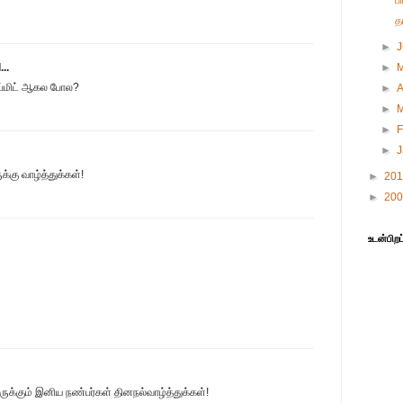
ப
த
►
►
..
ப்மிட் ஆகல போல?
►
A
►
►
F
►
்கு வாழ்த்துக்கள்!
►
20
►
20
உடன்பிறப
ுக்கும் இனிய நண்பர்கள் தினநல்வாழ்த்துக்கள்!