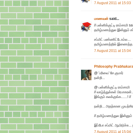
7 August 2011 at 15:03
மாணவன்
said...
// பன்னிக்குட்டி ராம்சாமி sai
தமிழ்மணத்துல இன்னும் ச
சப்மிட் பண்ணிட்டோம்ல....
தமிழ்மணத்தில் இணைத்த ப
7 August 2011 at 15:04
Philosophy Prabhakar
@ 'பரிவை' சே.குமார்
நன்றி...
@ பன்னிக்குட்டி ராம்சாமி
// வாழ்த்துக்கள் பிரபாகரன
இங்கும் கலக்குங்க.......! //
நன்றி... அதற்கான முயற்சிய
// தமிழ்மணத்துல இன்னும்
இப்போ சப்மிட் ஆயிடுச்சு..
7 August 2011 at 15:04