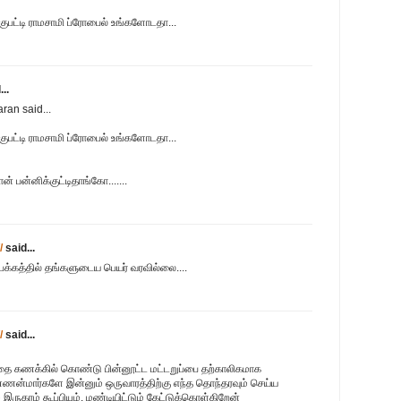
்குபட்டி ராமசாமி ப்ரோபைல் உங்களோடதா...
..
ran said...
்குபட்டி ராமசாமி ப்ரோபைல் உங்களோடதா...
ன் பன்னிக்குட்டிதாங்கோ.......
/
said...
பக்கத்தில் தங்களுடைய பெயர் வரவில்லை....
/
said...
்தை கணக்கில் கொண்டு பின்னூட்ட மட்டறுப்பை தற்காலிகமாக
ணன்மார்களே இன்னும் ஒருவாரத்திற்கு எந்த தொந்தரவும் செய்ய
ருகரம் கூப்பியும், மண்டியிட்டும் கேட்டுக்கொள்கிறேன்