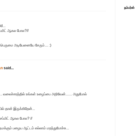
நம்பர்ஸ்
d...
ப்மிட் ஆகல போல?//
ெருமை அடியேனையே சேரும்.... :)
an
said...
்.... வலைச்சரத்தில் உங்கள் உழைப்பை அறிவேன்....... அதுபோல்
ில் தான் இருக்கிறேன்...
 சப்மிட் ஆகல போல? //
. நமக்கும் பழைய ஆட்டம் எல்லாம் மறந்துபோச்சு...