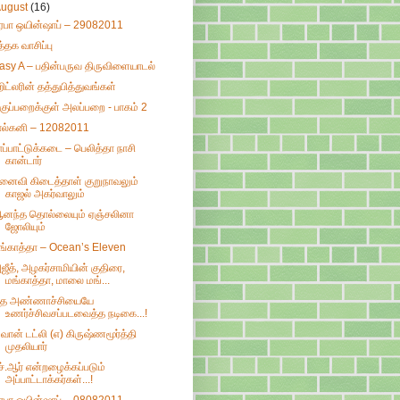
August
(16)
ிரபா ஒயின்ஷாப் – 29082011
ுத்தக வாசிப்பு
asy A – பதின்பருவ திருவிளையாடல்
ிட்லரின் தத்துபித்துவங்கள்
குப்பறைக்குள் அலப்பறை - பாகம் 2
ால்கனி – 12082011
ாப்பாட்டுக்கடை – பெலித்தா நாசி
கான்டார்
னைவி கிடைத்தாள் குறுநாவலும்
காஜல் அகர்வாலும்
னந்த தொல்லையும் ஏஞ்சலினா
ஜோலியும்
ங்காத்தா – Ocean’s Eleven
ஜீத், அழகர்சாமியின் குதிரை,
மங்காத்தா, மாலை மங்...
.த அண்ணாச்சியையே
உணர்ச்சிவசப்படவைத்த நடிகை...!
ீ வான் டட்லி (எ) கிருஷ்ணமூர்த்தி
முதலியார்
ச்.ஆர் என்றழைக்கப்படும்
அப்பாட்டாக்கர்கள்...!