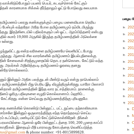
 வாக்கிடும்போதும் பயனர் பெயர், கடவுச்சொல் கேட்கும்
ன் காரணமாக சிக்கல் தீர்ந்தாலும் ஓட்டு போடுவது சுலபமாக
பழைய பே
ு தமிழ்மணம் பலரது கண்களுக்கும் பழைய மனைவியாக தெரிய
ோய் பேஸ்புக் வந்ததோ அதே போல தமிழ்மணமும் நம்மிடமிருந்து
►
20
்தது. இதற்கிடையில் பதிவர்களும் பஸ் ஓட்ட ஆரம்பித்தனர் என்பது
►
20
ில் சுமார் 19,000 அருகில் இருந்த தமிழ்மணத்தின் அலெக்ஸா
►
20
் உள்ளது.
►
20
 இழந்துவிட்டது என்ற வரிகளை தமிழ்மணமே வெளியிட்டபோது
►
20
்தது. ஆனால் சில வாரங்களில் தமிழ்மணம் இயல்புநிலைக்கு
ணத்தின் சேவைகள் சிறந்தமுறையில் தொடர நன்கொடை கேட்டும் வந்த
►
20
யது. அவர்கள் அறிவித்தபடி தமிழ்மணம் ஓரளவு தனது
►
20
 என்றே சொல்லலாம்.
►
20
னும் இன்னும் அதிக பலத்துடன் மீண்டு வரும் என்று நாமெல்லாம்
►
20
 தமிழ்மணத்தின் மீது பெரிய இடி விழுந்திருக்கிறது. யாரோ பிலாசபி
்தான் தமிழ்மணத்தின் இந்த வார நட்சத்திரமாம். நாளைக்கு
►
20
 தினம் ஓரிரு பதிவுகளை எழுதி கொல்வானாம். ம்ஹூம்...
►
20
 கேட்கிறது. என்ன செய்வது தமிழ்மணத்திற்கு புரியனுமே.
▼
20
்தை கணக்கில் கொண்டு பின்னூட்ட மட்டறுப்பை தற்காலிகமாக
►
ர்களே இன்னும் ஒருவாரத்திற்கு எந்த தொந்தரவும் செய்ய
►
கூப்பியும், மண்டியிட்டும் கேட்டுக்கொள்கிறேன். நீங்கள்
் பரவாயில்லை ஆனால் ஒரே பின்னூட்டத்தை 100, 200 முறை காப்பி
►
O
ாதீர்கள். இதையும் மீறி யாராவது கோபத்தை வெளிப்படுத்த
►
urus@gmail.com
& phone number: +91-8015899828.