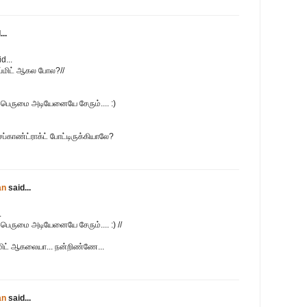
..
d...
ப்மிட் ஆகல போல?//
ெருமை அடியேனையே சேரும்.... :)
காண்ட்ராக்ட் போட்டிருக்கியாலே?
an
said...
.
ெருமை அடியேனையே சேரும்.... :) //
ிட் ஆகலையா... நன்றிண்ணே...
an
said...