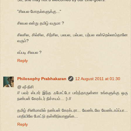
"சிலபல மோதல்களுக்கு..."
சிலபல என்று தமிழ் வருமா ?
சிலசில, சில்சில, சிற்சில, பலபல, பல்பல, பற்பல என்றெல்லாம்தானே
வரும்?
எப்படி சிலபல ?
Reply
Philosophy Prabhakaran
12 August 2011 at 01:30
@ ஷீ-நிசி
// பவர் ஸ்டார் இந்த ஃபோட்டோ பார்த்தாருன்னா உங்களுக்கு ஒரு
நண்பன் கேரக்டர் நிச்சயம்... :) //
தமிழ் சினிமாவில் நண்பன் கேரக்டரா... வேண்டவே வேண்டாம்ப்பா...
பாதியிலே போட்டு தள்ளிடுவானுங்க...
Reply