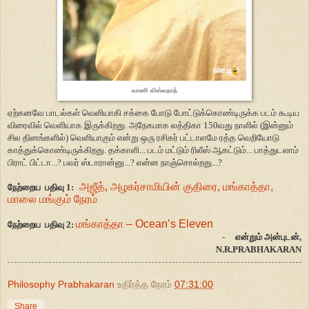
வாணி விஸ்வநாத்
ஏற்கனவே பாடல்கள் வெளியாகி சக்கை போடு போட்டுக்கொண்டிருக்க படம் கூடிய
விரைவில் வெளியாக இருக்கிறது. அநேகமாக லத்திகா 150வது நாளில் (இன்னும்
சில தினங்களில்) வெளியாகும் என்று ஒரு ரசிகர் பட்டாளமே ரத்த வெறியோடு
காத்துக்கொண்டிருக்கிறது. தக்காளி... படம் மட்டும் ரிலீஸ் ஆகட்டும்... பாத்துடலாம்
பிராட் பிட்டா...? பவர் ஸ்டாரான்னு...? என்ன நாஞ்சொல்றது...?
அஜீத், அழகர்சாமியின் குதிரை, மங்காத்தா,
நேற்றைய பதிவு 1:
மாலை மங்கும் நேரம்
மங்காத்தா – Ocean’s Eleven
நேற்றைய பதிவு 2:
-
என்றும் அன்புடன்,
N.R.PRABHAKARAN
Philosophy Prabhakaran
உதிர்த்த நேரம்
07:31:00
Share