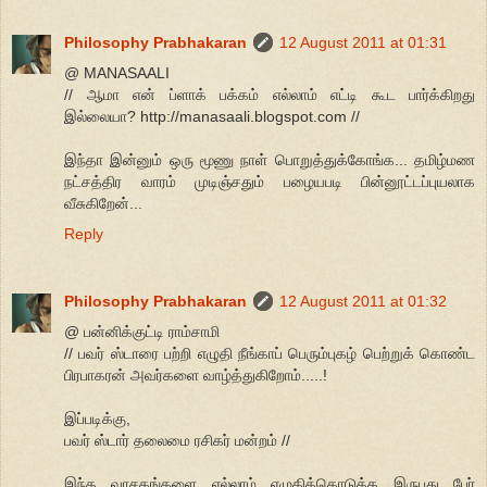
Philosophy Prabhakaran
12 August 2011 at 01:31
@ MANASAALI
// ஆமா என் ப்ளாக் பக்கம் எல்லாம் எட்டி கூட பார்க்கிறது
இல்லையா? http://manasaali.blogspot.com //
இந்தா இன்னும் ஒரு மூணு நாள் பொறுத்துக்கோங்க... தமிழ்மண
நட்சத்திர வாரம் முடிஞ்சதும் பழையபடி பின்னூட்டப்புயலாக
வீசுகிறேன்...
Reply
Philosophy Prabhakaran
12 August 2011 at 01:32
@ பன்னிக்குட்டி ராம்சாமி
// பவர் ஸ்டாரை பற்றி எழுதி நீங்காப் பெரும்புகழ் பெற்றுக் கொண்ட
பிரபாகரன் அவர்களை வாழ்த்துகிறோம்.....!
இப்படிக்கு,
பவர் ஸ்டார் தலைமை ரசிகர் மன்றம் //
இந்த வாசகங்களை எல்லாம் எழுதிக்கொடுக்க இருபது பேர்