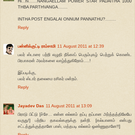
Hi...hi.......NANGAELLAM POWER STAR PADAITHA 1000
THBA PARTHVANGA........
INTHA POST ENGALAI ONNUM PANNATHU?.........
Reply
பன்னிக்குட்டி ராம்சாமி
11 August 2011 at 12:39
பவர் ஸ்டாரை பற்றி எழுதி நீங்காப் பெரும்புகழ் பெற்றுக் கொண்ட
பிரபாகரன் அவர்களை வாழ்த்துகிறோம்.....!
இப்படிக்கு,
பவர் ஸ்டார் தலைமை ரசிகர் மன்றம்.
Reply
Jayadev Das
11 August 2011 at 13:09
பிராடு பிட்டு [ச்சே... என்ன எல்லாம் தப்பு தப்பான அர்த்தத்திலேயே
வருது!] பற்றிய தகவல்களுக்கு நன்றி. [கல்யாணம் என்பது
சட்டத்துக்குத்தானே பாஸ், மத்தபடி எல்லாம் ஒண்ணுதானே!!]
Reply