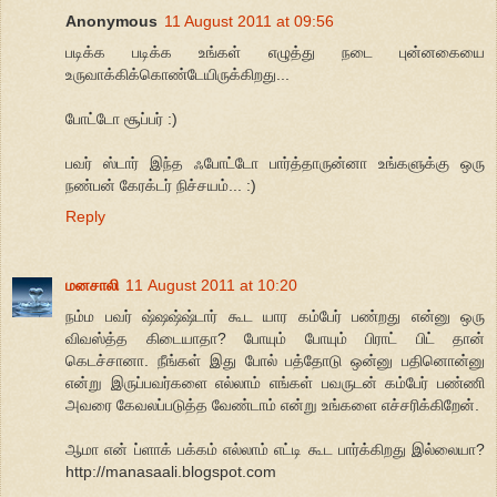
Anonymous
11 August 2011 at 09:56
படிக்க படிக்க உங்கள் எழுத்து நடை புன்னகையை
உருவாக்கிக்கொண்டேயிருக்கிறது...
போட்டோ சூப்பர் :)
பவர் ஸ்டார் இந்த ஃபோட்டோ பார்த்தாருன்னா உங்களுக்கு ஒரு
நண்பன் கேரக்டர் நிச்சயம்... :)
Reply
மனசாலி
11 August 2011 at 10:20
நம்ம பவர் ஷ்ஷஷ்ஷ்டார் கூட யார கம்பேர் பண்றது என்னு ஒரு
விவஸ்த்த கிடையாதா? போயும் போயும் பிராட் பிட் தான்
கெடச்சானா. நீங்கள் இது போல் பத்தோடு ஒன்னு பதினொன்னு
என்று இருப்பவர்களை எல்லாம் எங்கள் பவருடன் கம்பேர் பண்ணி
அவரை கேவலப்படுத்த வேண்டாம் என்று உங்களை எச்சரிக்கிறேன்.
ஆமா என் ப்ளாக் பக்கம் எல்லாம் எட்டி கூட பார்க்கிறது இல்லையா?
http://manasaali.blogspot.com