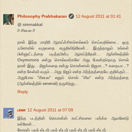
Philosophy Prabhakaran
12 August 2011 at 01:41
@ simmakkal
// சிலபல //
நான் இந்த மாதிரி ஆராய்ச்சிகளெல்லாம் செய்வதில்லை... ஒரு
ஃபிளாவில் வருவதை எழுதிவிடுவேன்... இருந்தாலும் உங்கள்
பின்னூட்டத்தை படித்தபின்பு ஆராய்ந்தேன்... ஆங்கிலத்தில்
Oxymorons என்று சொல்வார்களே அது போன்றதொரு சொல்
தான் இது... நிஜக்கதை என்று சொன்னால் நிஜமா...? கதையா...?
என்ற கேள்வி வரும்... அது நிஜம் என்ற அர்த்தத்தையே குறிக்கும்...
அதுபோல "சிலபல" எனும் சொல் "சில" என்ற அர்த்தத்தை
(ஆங்கிலத்தில் several) தருகிறது...
Reply
பாலா
12 August 2011 at 07:09
இந்த படத்தின் ரொமான்ஸ் காட்சிகளை பார்க்க ஆவலோடு
உள்ளேன்...
கோரஸ்: பவர் ஸ்டார் பவர் ஸ்டார் பவர் ஸ்டார் பவர் ஸ்டார்