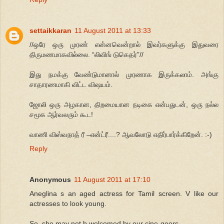
settaikkaran
11 August 2011 at 13:33
//ஒரே ஒரு முரண் என்னவென்றால் இவர்களுக்கு இதுவரை
திருமணமாகவில்லை. “லிவிங் டுகெதர்”//
இது நமக்கு வேண்டுமானால் முரணாக இருக்கலாம். அங்கு
சாதாரணமாகி விட்ட விஷயம்.
ஜோலி ஒரு அழகான, திறமையான நடிகை என்பதுடன், ஒரு நல்ல
சமூக ஆர்வலரும் கூட!
வாணி விஸ்வநாத் ரீ –என்ட்ரீ....? ஆவலோடு எதிர்பார்க்கிறேன். :-)
Reply
Anonymous
11 August 2011 at 17:10
Aneglina s an aged actress for Tamil screen. V like our
actresses to look young.
So, she may not b welcomed by our cine-goers.