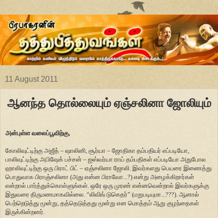
11 August 2011
ஆனந்த தொல்லையும் ஏஞ்சலினா ஜோலியும்
அன்புள்ள வலைப்பூவிற்கு,
கோலிவுட்டிற்கு அஜீத் – ஷாலினி, சூர்யா – ஜோதிகா தம்பதியர் எப்படியோ,
பாலிவுட்டிற்கு அபிஷேக் பச்சன் – ஐஸ்வர்யா ராய் தம்பதிகள் எப்படியோ அதுபோல
ஹாலிவுட்டிற்கு ஒரு பிராட் பிட் – ஏஞ்சலினா ஜோலி. இவர்களது பெயரை இணைத்து
பொதுவாக பிராஞ்சலினா (அது என்ன பிராவோ...?) என்று அழைக்கிறார்கள்
என்றால் பார்த்துக்கொள்ளுங்கள். ஒரே ஒரு முரண் என்னவென்றால் இவர்களுக்கு
இதுவரை திருமணமாகவில்லை. “லிவிங் டுகெதர்” (மறுபடியுமா...???). ஆனால்
பெற்றெடுத்து மூன்று, தத்தெடுத்தது மூன்று என மொத்தம் ஆறு குழந்தைகள்
இருக்கின்றனர்.