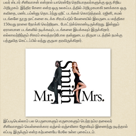
பவர் ஸ்டார் சீனிவாசன் என்றால் யாரென்றே தெரியாதவர்களுக்கு ஒரு சிறிய
அறிமுகம். இந்திர சேனா என்ற ஒரு உலகப்படத்தில் அறிமுகமாகி உனக்காக ஒரு
கவிதை, மண்டபம்ன்னு தொடர்ந்து ஹிட் படங்கள் கொடுத்தவர். ரஜினி, கமல்
படங்களே நூறு நாட்களை கடக்க சிரமப்படும் வேளையில் இவருடைய லத்திகா
150வது நாளை நோக்கி வெற்றிநடை போட்டுக்கொண்டிருக்கிறது. இன்னும்
ஏராளமான படங்களில் நடிக்கவும், படங்களை இயக்கவும் இருக்கிறார்.
எல்லாவற்றிற்கும் சிகரம் வைத்தாற்போல தன்னுடைய திருமா படத்தில் நமக்கு
பத்துவித கெட்டப்பில் வந்து குருமா தரவிருக்கிறார்.
இப்படியெல்லாம் பல பெருமைகளும் எருமைகளும் பெற்ற நம்ம தலைவர்
சீனிவாசனும் வெள்ளைக்கார ஏஞ்சல் ஏஞ்சலினா ஜோலியும் இணைந்து நடித்தால்
எப்படி இருக்கும் என்ற கற்பனையே மேலே உள்ள புகைப்படம்.