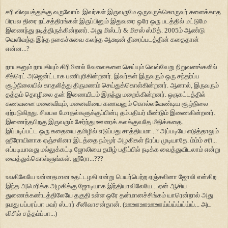
சரி விஷயத்துக்கு வருவோம். இவர்கள் இருவருமே ஒருவருக்கொருவர் சளைக்காத
பிரபல திரை நட்சத்திரங்கள் இருப்பினும் இதுவரை ஒரே ஒரு படத்தில் மட்டுமே
இணைந்து நடித்திருக்கின்றனர். அது மிஸ்டர் & மிசஸ் ஸ்மித். 2005ம் ஆண்டு
வெளிவந்த இந்த நகைச்சுவை கலந்த ஆக்ஷன் திரைப்படத்தின் கதைதான்
என்ன...?
நாயகனும் நாயகியும் கிரிமினல் வேலைகளை செய்யும் வெவ்வேறு நிறுவனங்களில்
சீக்ரெட் அஜென்ட்டாக பணிபுரிகின்றனர். இவர்கள் இருவரும் ஒரு சந்தர்ப்ப
சூழ்நிலையில் காதலித்து திருமணம் செய்துக்கொள்கின்றனர். ஆனால், இருவரும்
தத்தம் தொழிலை தன் இணையிடம் இருந்து மறைக்கின்றனர். ஒருகட்டத்தில்
கணவனை மனைவியும், மனைவியை கணவனும் கொல்லவேண்டிய சூழ்நிலை
ஏற்படுகிறது. சிலபல மோதல்களுக்குப்பின்பு தம்பதியர் மீண்டும் இணைகின்றனர்.
இணைந்தபிறகு இருவரும் சேர்ந்து ஊரைக் கலக்குவதே மீதிக்கதை.
இப்படிப்பட்ட ஒரு கதையை தமிழில் எடுப்பது சாத்தியமா...? அப்படியே எடுத்தாலும்
ஹீரோயினாக ஏஞ்சலினா இடத்தை நம்மூர் அழகிகள் நிரப்ப முடியாதே. ம்ம்ம் சரி...
எப்படியாவது மல்லுக்கட்டி ஜோலியை தமிழ் பதிப்பில் நடிக்க வைத்துவிடலாம் என்று
வைத்துக்கொள்ளுங்கள். ஹீரோ...???
உலகிலேயே உன்னதமான உதட்டழகி என்று பெயர்பெற்ற ஏஞ்சலினா ஜோலி என்கிற
இந்த அமெரிக்க அழகிக்கு ஜோடியாக இந்தியாவிலேயே... ஏன் ஆசிய
துணைக்கண்டத்திலேயே தகுதி உள்ள ஒரே தன்மானச்சிங்கம் யாரென்றால் அது
நமது பப்பரப்பா பவர் ஸ்டார் சீனிவாசன்தான். (ஊஊஊஊஊய்ய்ய்ய்ய்ய்ய்... அட
விசில் சத்தம்ப்பா...)