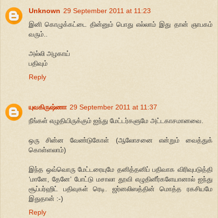
Unknown
29 September 2011 at 11:23
இனி கொழுக்கட்டை தின்னும் பொது எல்லாம் இது தான் ஞாபகம்
வரும்..
அல்லி அழகாய்
பதிவும்
Reply
யுவகிருஷ்ணா
29 September 2011 at 11:37
நீங்கள் எழுதியிருக்கும் ஐந்து மேட்டர்களுமே அட்டகாசமானவை.
ஒரு சின்ன வேண்டுகோள் (ஆலோசனை என்றும் வைத்துக்
கொள்ளலாம்)
இந்த ஒவ்வொரு மேட்டரையுமே தனித்தனிப் பதிவாக விரிவுபடுத்தி
‘மானே, தேனே’ போட்டு மசாலா தூவி எழுதினீர்களேயானால் ஐந்து
சூப்பர்ஹிட் பதிவுகள் ரெடி. ஜர்னலிஸத்தின் மொத்த ரகசியமே
இதுதான் :-)
Reply