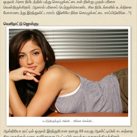
ஒருவர் அரை நிமிடத்தில் பத்து கொழுக்கட்டைகள் தின்று முதல் பரிசை
வென்றிருக்கிறார். ஆனால் பரிசைப் பெற்றுக்கொண்ட சில நிமிடங்களில் உடல்நிலை
மோசமடைந்து இறந்துவிட்டாராம். (இனிமே நீங்க கொழுக்கட்டை சாப்பிடுவீங்க...?)
வெளிநாட்டு ஜொள்ளு:
படர்ந்திருக்கும் அல்லி... மிங்கா கெல்லி...
ஆஸ்திரியா நாட்டில் ஒருவர் இறந்துபோன தனது 88 வயது ஆண்ட்டியின் சடலத்தை
சில மாதங்கள் வரை குளிர்சாதன பெட்டியில் வைத்து பாதுகாத்திருக்கிறார்.