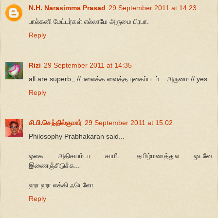
N.H. Narasimma Prasad
29 September 2011 at 14:23
பால்கனி மேட்டர்கள் எல்லாமே அருமை பிரபா.
Reply
Rizi
29 September 2011 at 14:35
all are superb,, //மலைக்க வைத்த புகைப்படம்... அருமை.// yes
Reply
சி.பி.செந்தில்குமார்
29 September 2011 at 15:02
Philosophy Prabhakaran said...
ஒலக அதிசயம்டா சாமீ... தமிழ்மணத்துல ஒடனே
இணைஞ்சிடுச்சு...
ஹா ஹா லக்கி ஃபெலோ
Reply