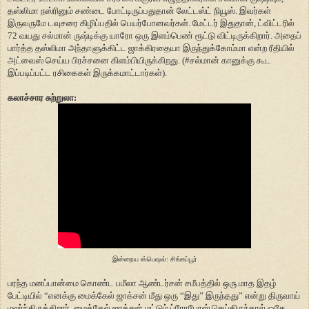
தஸ்லிமா நஸ்ரினும் சண்டை போட்டிருப்பதுதான் லேட்டஸ்ட் நியூஸ். இவர்கள்
இருவருமே டவுசரை கிழிப்பதில் பெயர்போனவர்கள். மேட்டர் இதுதான், ட்விட்டரில்
72 வயது சல்மான் ருஷ்டிக்கு யாரோ ஒரு இளம்பெண் ரூட்டு விட்டிருக்கிறார். அதைப்
பார்த்த தஸ்லிமா அந்தாளுக்கிட்ட ஜாக்கிரதையா இருந்துக்கோம்மா என்ற ரீதியில்
அட்வைஸ் செய்ய பிரச்சனை கிளம்பியிருக்கிறது. (#சல்மான் கானுக்கு கூட
இப்படிப்பட்ட ரசிகைகள் இருக்கமாட்டார்கள்).
கலாச்சார சுற்றுலா:
இன்றைய ஸ்பெஷல்: சிங்கப்பூர்
பரந்த மனப்பான்மை கொண்ட பமீலா ஆண்டர்சன் சமீபத்தில் ஒரு மாத இதழ்
பேட்டியில் “எனக்கு மைக்கேல் ஜாக்சன் மீது ஒரு “இது” இருந்தது” என்று திருவாய்
மலர்ந்திருக்கிறார். மைக்கேல் ஜாக்சன் மட்டும் ப்ரோபோஸ் செய்திருந்தால் ஓகே