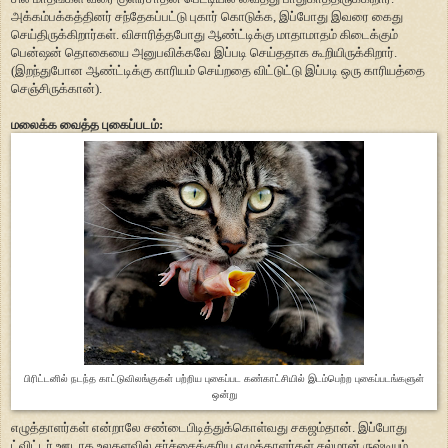
அக்கம்பக்கத்தினர் சந்தேகப்பட்டு புகார் கொடுக்க, இப்போது இவரை கைது
செய்திருக்கிறார்கள். விசாரித்தபோது ஆண்ட்டிக்கு மாதாமாதம் கிடைக்கும்
பென்ஷன் தொகையை அனுபவிக்கவே இப்படி செய்ததாக கூறியிருக்கிறார்.
(இறந்துபோன ஆண்ட்டிக்கு காரியம் செய்றதை விட்டுட்டு இப்படி ஒரு காரியத்தை
செஞ்சிருக்கான்).
மலைக்க வைத்த புகைப்படம்:
பிரிட்டனில் நடந்த காட்டுவிலங்குகள் பற்றிய புகைப்பட கண்காட்சியில் இடம்பெற்ற புகைப்படங்களுள்
ஒன்று
எழுத்தாளர்கள் என்றாலே சண்டைபிடித்துக்கொள்வது சகஜம்தான். இப்போது
ட்விட்டர் ஊடாக உலகளவில் சர்ச்சைக்குரிய எழுத்தாளர்கள் சல்மான் ருஷ்டியும்,