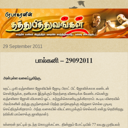
29 September 2011
பால்கனி – 29092011
அன்புள்ள வலைப்பூவிற்கு,
உதட்டழகி ஏஞ்சலினா ஜோலியின் ஜோடி பிராட் பிட் ஜோலிக்காக லண்டன்
சென்றிருக்க, தனியாக இருக்கும் நேரத்தை வீணடிக்க வேண்டாமென்று
ஏஞ்சலினா ஜோலி விமானம் ஓட்ட கற்றுக்கொண்டிருக்கிராராம். கூடிய விரைவில்
அவர்களின் தத்து குழந்தைகள் பிறந்த நாடுகளுக்கு சுற்றுலா செல்ல முடிவு
செய்திருக்கிறாராம். அந்த வகையில் வியட்னாமுக்கும் செல்வார் என்று தெரிகிறது.
(விக்கி மாம்ஸுக்கு ஜாலிதான்).
உக்ரைன் நாட்டில் நடந்த கொழுக்கட்டை தின்னும் போட்டியில் 77 வயது முதியவர்