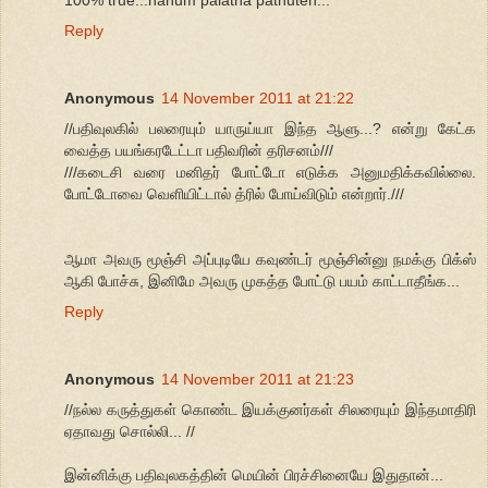
100% true...nanum palatha pathuten...
Reply
Anonymous
14 November 2011 at 21:22
//பதிவுலகில் பலரையும் யாருய்யா இந்த ஆளு...? என்று கேட்க
வைத்த பயங்கரடேட்டா பதிவரின் தரிசனம்///
///கடைசி வரை மனிதர் போட்டோ எடுக்க அனுமதிக்கவில்லை.
போட்டோவை வெளியிட்டால் த்ரில் போய்விடும் என்றார்.///
ஆமா அவரு மூஞ்சி அப்புடியே கவுண்டர் மூஞ்சின்னு நமக்கு பிக்ஸ்
ஆகி போச்சு, இனிமே அவரு முகத்த போட்டு பயம் காட்டாதீங்க...
Reply
Anonymous
14 November 2011 at 21:23
//நல்ல கருத்துகள் கொண்ட இயக்குனர்கள் சிலரையும் இந்தமாதிரி
ஏதாவது சொல்லி... //
இன்னிக்கு பதிவுலகத்தின் மெயின் பிரச்சினையே இதுதான்...