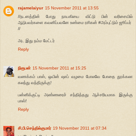
rajamelaiyur
15 November 2011 at 13:55
//நடனத்தின் போது நாயகியை விட்டு பின் வரிசையில்
ஆடுபவர்களை கவனிப்பவனே உண்மை ரசிகன் #அம்புட்டும் ஜூப்பர்
//
அட இது நம்ம மேட்டர்
Reply
நிரூபன்
15 November 2011 at 15:25
வணக்கம் பாஸ், ஒயின் ஷாப் வழமை போலவே போதை தூக்கலா
கலந்து வந்திருக்கு!
பன்னிக்குட்டி அண்ணரைச் சந்தித்தது ஆச்சரியமாக இருக்கு
பாஸ்!
Reply
சி.பி.செந்தில்குமார்
19 November 2011 at 07:34