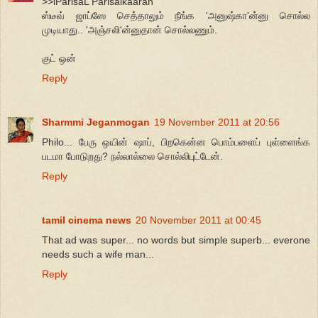
>>iParisaL Parisalkaaran
ஸ்டீவ் ஜாப்ஸே செத்தாலும் நீங்க 'அனுஷ்கா'ன்னு சொல்ல
முடியாது.. 'அஞ்சலி'ன்னுதான் சொல்லணும்.
குட் ஒன்
Reply
Sharmmi Jeganmogan
19 November 2011 at 20:56
Philo... பேரு ஒயின் ஷாப், பிறகென்ன பொம்பளைப் புள்ளைங்க
படமா போடுறது? நல்லால்லை சொல்லிபுட்டேன்.
Reply
tamil cinema news
20 November 2011 at 00:45
That ad was super... no words but simple superb... everone
needs such a wife man...
Reply