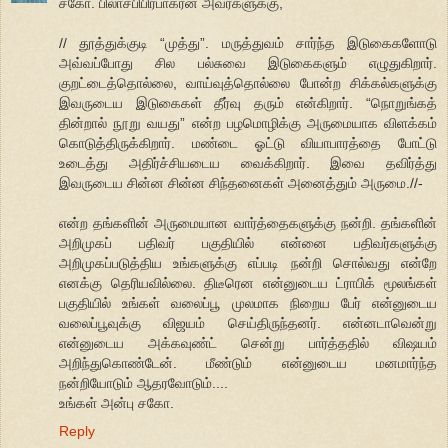
சகோ. பிலாசபிபிரபாகரன் அவர்களுக்கு,
// தூத்துக்குடி “முத்து”. மருத்துவம் சார்ந்த இடுகைகளோடு
அவ்வப்போது சில பல்சுவை இடுகைகளும் எழுதுகிறார்.
குறட்டைத்தொல்லை, வாய்வுத்தொல்லை போன்ற சிக்கல்களுக்கு
இவருடைய இடுகைகள் தீர்வு தரும் என்கிறார். “நொறுங்கத்
தின்றால் நூறு வயது” என்ற பழமொழிக்கு அருமையாக விளக்கம்
கொடுத்திருக்கிறார். மண்டை ஓட்டு வியாபாரத்தை போட்டு
உடைத்து அதிர்ச்சியடைய வைக்கிறார். இவை தவிர்த்து
இவருடைய சின்ன சின்ன சிந்தனைகள் அனைத்தும் அருமை.//-
என்ற தங்களின் அருமையான வார்த்தைகளுக்கு நன்றி. தங்களின்
அறிமுகப் பதிவர் பகுதியில் என்னை பதிவர்களுக்கு
அறிமுகப்படுத்திய உங்களுக்கு எப்படி நன்றி சொல்வது என்றே
எனக்கு தெரியவில்லை. திடீரென என்னுடைய ட்ராபிக் மூலங்கள்
பகுதியில் உங்கள் வலைப்பூ முலமாக நிறைய பேர் என்னுடைய
வலைப்பூவுக்கு விஜயம் செய்திருந்தனர். என்னடாவென்று
என்னுடைய அக்கவுண்ட் சென்று பார்த்ததில் விஷயம்
அறிந்துகொண்டேன். மீண்டும் என்னுடைய மனமார்ந்த
நன்றியோடும் ஆதரவோடும்....
உங்கள் அன்பு சகோ.
Reply