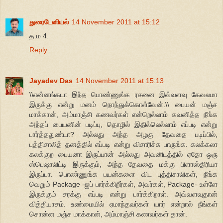
துரைடேனியல்
14 November 2011 at 15:12
த.ம 4.
Reply
Jayadev Das
14 November 2011 at 15:13
\\என்னங்கடா இந்த பொண்ணுங்க ரசனை இவ்வளவு கேவலமா
இருக்கு என்று மனம் நொந்துக்கொள்வேன்.\\ பையன் மஞ்ச
மாக்கான், அம்மாஞ்சி கணவர்கள் என்றெல்லாம் கவனித்த நீங்க
அந்தப் பையனின் படிப்பு, தொழில் இதில்லெல்லாம் எப்படி என்று
பார்த்ததுண்டா? அல்லது அந்த அழகு தேவதை படிப்பில்,
புத்திசாலித் தனத்தில் எப்படி என்று விசாரிச்சு பாருங்க. கலக்கலா
கலக்குற பையனா இருப்பான் அல்லது அவனிடத்தில் ஏதோ ஒரு
ஸ்பெஷாலிட்டி இருக்கும், அந்த தேவதை மக்கு பிளாஸ்திரியா
இருப்பா. பொண்ணுங்க பயன்களை விட புத்திசாலிகள், நீங்க
வெறும் Package -ஐப் பார்க்கிறீர்கள், அவர்கள், Package- உள்ளே
இருக்கும் சரக்கு எப்படி என்று பார்க்கிறாள். அவ்வளவுதான்
வித்தியாசம். உண்மையில் ஏமாந்தவர்கள் யார் என்றால் நீங்கள்
சொன்ன மஞ்ச மாக்கான், அம்மாஞ்சி கணவர்கள் தான்.