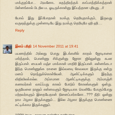
பாக்குறப்போ... அவனோட சுதந்திரத்தக் காப்பாத்திக்கத்தான்
பின்னங்கால் பிடறில பட ஓடிருக்கான்னு இப்பத்தான புரியுது...//
யோவ் இது இப்போதான் உமக்கு தெரியுதாக்கும், இருவது
வருஷத்துக்கு முன்னாடியே இது நமக்கு தெரியுமே ஹி ஹி....
Reply
இளம் பரிதி
14 November 2011 at 19:41
பயணத்தில் அல்லது பொது இடங்களில் காதல் ஜோடிகளை
பார்த்தால், பொண்ணு சிக்குன்னு ஜோரா ஜில்லுன்னு கூலா
இருப்பாள். பையன் மஞ்ச மாக்கான் மாதிரி இருப்பான். என்னங்கடா
இந்த பொண்ணுங்க ரசனை இவ்வளவு கேவலமா இருக்கு என்று
மனம் நொந்துக்கொள்வேன். ஆண்ட்டிக்களும் இதற்கு
விதிவிலக்கல்ல. அம்சமான ஆண்ட்டிகளுக்கு அம்மாஞ்சி
கணவர்கள் வாய்ப்பது காலம் போடும் கோலங்களுள் ஒன்று.
ஒருவேளை நானும் என்னவளும் ஜோடியாக வெளியே போகும்போது
மற்றவர்களும் இதையேதான் நினைப்பார்களோ...??? நீதி: ஒன்னு
நாம அழகா இருக்கணும்... இல்ல அழகா இருக்குற பொண்ணை
கட்டிக்காம இருக்கணும்.