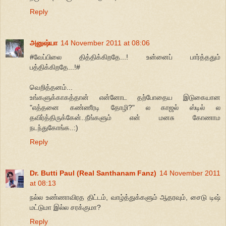
Reply
அனுஷ்யா
14 November 2011 at 08:06
#வேப்பிலை தித்திக்கிறதே...! உன்னைப் பார்த்ததும்
பத்திக்கிறதே...!#
வெறித்தனம்...
உங்களுக்காகத்தான் என்னோட தற்போதைய இடுகையான
"எத்தனை கண்ணீரடி தோழி?" ல காஜல் ஸ்டில் ல
தவிர்த்திருக்கேன்..நீங்களும் என் மனசு கோணாம
நடந்துகோங்க..:)
Reply
Dr. Butti Paul (Real Santhanam Fanz)
14 November 2011
at 08:13
நல்ல உண்ணாவிரத திட்டம், வாழ்த்துக்களும் ஆதரவும், சைடு டிஷ்
மட்டுமா இல்ல சரக்குமா?
Reply