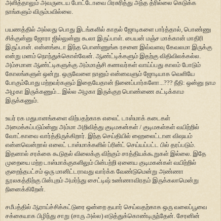
அளித்தாலும் அவருடைய போட்டோவை பிரசுரித்து அந்த த்ரில்லை கெடுக்க
நாங்களும் விரும்பவில்லை.
பயணத்தில் அல்லது பொது இடங்களில் காதல் ஜோடிகளை பார்த்தால், பொண்ணு
சிக்குன்னு ஜோரா ஜில்லுன்னு கூலா இருப்பாள். பையன் மஞ்ச மாக்கான் மாதிரி
இருப்பான். என்னங்கடா இந்த பொண்ணுங்க ரசனை இவ்வளவு கேவலமா இருக்கு
என்று மனம் நொந்துக்கொள்வேன். ஆண்ட்டிக்களும் இதற்கு விதிவிலக்கல்ல.
அம்சமான ஆண்ட்டிகளுக்கு அம்மாஞ்சி கணவர்கள் வாய்ப்பது காலம் போடும்
கோலங்களுள் ஒன்று. ஒருவேளை நானும் என்னவளும் ஜோடியாக வெளியே
போகும்போது மற்றவர்களும் இதையேதான் நினைப்பார்களோ...??? நீதி: ஒன்னு நாம
அழகா இருக்கணும்... இல்ல அழகா இருக்குற பொண்ணை கட்டிக்காம
இருக்கணும்.
உயர் ரக மதுபானங்களை விற்பதற்காக எலைட் டாஸ்மாக் கடைகள்
அமைக்கப்படும்ன்னு அம்மா அறிவித்து குடிமகன்கள் / குடிமகள்கள் வயிற்றில்
வோட்காவை வார்த்திருக்கிறார். இந்த செய்தியில் ஹைலைட்டான விஷயம்
என்னவென்றால் எலைட் டாஸ்மாக்களில் ப்ரின்ட் செய்யப்பட்ட பில் தரப்படும்.
இதனால் சரக்கை கூடுதல் விலைக்கு விற்கும் சாத்தியக்கூறுகள் இல்லை. இதே
முறையை மற்ற டாஸ்மாக்குகளிலும் பின்பற்றி ஏனைய குடிமகன்கள் வயிற்றில்
குறைந்தபட்சம் ஒரு மானிட்டராவது வார்க்க வேண்டுமென்று அண்ணா
நூலகத்திற்கு பின்புறம் அமர்ந்து சைட்டிஷ் உண்ணாவிரதம் இருக்கலாமென்று
நினைக்கிறேன்.
சமீபத்தில் ஆராய்ச்சிக்கட்டுரை ஒன்றை தயார் செய்வதற்காக ஒரு வலைப்பூவை
சக்கையாக பிழிந்து சாறு (சாரு அல்ல) எடுத்துக்கொண்டிருந்தேன். சேரனின்