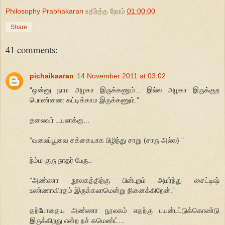
Philosophy Prabhakaran
உதிர்த்த நேரம்
01:00:00
Share
41 comments:
pichaikaaran
14 November 2011 at 03:02
"ஒன்னு நாம அழகா இருக்கணும்... இல்ல அழகா இருக்குற
பொண்ணை கட்டிக்காம இருக்கணும்."
தலைவர் டயலாக்கு...
”வலைப்பூவை சக்கையாக பிழிந்து சாறு (சாரு அல்ல) ”
ந்ம்ம குரு நாதர் பேரு..
”அண்ணா நூலகத்திற்கு பின்புறம் அமர்ந்து சைட்டிஷ்
உண்ணாவிரதம் இருக்கலாமென்று நினைக்கிறேன்.”
தற்போதைய அண்ணா நூலகம் எதற்கு பயன்பட்டுக்கொண்டு
இருக்கிறது என்ற நச் கமெண்ட்...