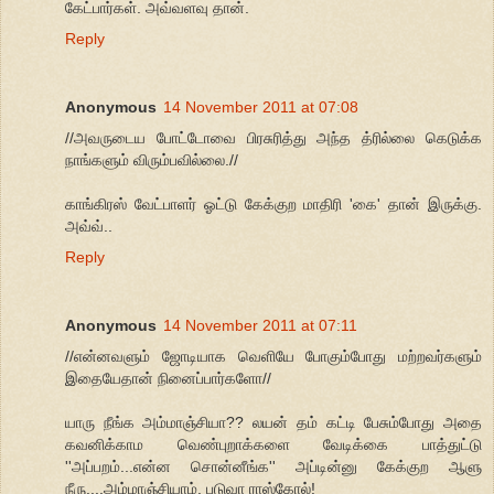
கேட்பார்கள். அவ்வளவு தான்.
Reply
Anonymous
14 November 2011 at 07:08
//அவருடைய போட்டோவை பிரசுரித்து அந்த த்ரில்லை கெடுக்க
நாங்களும் விரும்பவில்லை.//
காங்கிரஸ் வேட்பாளர் ஓட்டு கேக்குற மாதிரி 'கை' தான் இருக்கு.
அவ்வ்..
Reply
Anonymous
14 November 2011 at 07:11
//என்னவளும் ஜோடியாக வெளியே போகும்போது மற்றவர்களும்
இதையேதான் நினைப்பார்களோ//
யாரு நீங்க அம்மாஞ்சியா?? லயன் தம் கட்டி பேசும்போது அதை
கவனிக்காம வெண்புறாக்களை வேடிக்கை பாத்துட்டு
''அப்பறம்...என்ன சொன்னீங்க'' அப்டின்னு கேக்குற ஆளு
நீரு....அம்மாஞ்சியாம். படுவா ராஸ்கோல்!