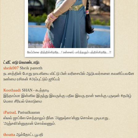
வேப்பிலை தித்திக்கிறதே...! உன்னைப் பார்த்ததும் பத்திக்கிறதே...!!
ட்வீட் எடு கொண்டாடு:
sheik007
Sheik pareeth
நடனத்தின் போது நாயகியை விட்டு பின் வரிசையில் ஆடுபவர்களை கவனிப்பவனே
உண்மை ரசிகன்
#
அம்புட்டும் ஜூப்பர்
Koothaadi
SHAN -
கூத்தாடி
இந்தாம்மா இன்னில இருந்து இவருக்கு பதில இவரு தான் உனக்கு புருஷன்
#
தமிழ்
மெகா சீரியல் கொடுமை
iParisaL
Parisalkaaran
ஸ்டீவ் ஜாப்ஸே செத்தாலும் நீங்க
'
அனுஷ்கா
'
ன்னு சொல்ல முடியாது..
'
அஞ்சலி
'
ன்னுதான் சொல்லணும்.
thoatta
ஆல்தோட்டபூபதி