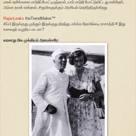
மகள் ஷூக்களை
மாற்றிப்போட்டிருந்தாள்
,
யார் மாற்றி போட்டுவிட்டது என்றேன்
,
அம்மா தான்
என்றாள்
,
சிறுமிகளுக்கும் அரசியல் தெரிந்திருக்கிறது
RajanLeaks
theTrendMaker™
சிப்பி இருக்குது முத்தும் இருக்குது திறந்து பார்க்க நேரமில்லடி ராசாத்தி
#
இது
கலைஞர் எழுதிய பாடலா
?
வரலாறு மிக முக்கியம் அமைச்சரே: