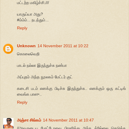
மட்டற்ற மகிழ்ச்சி.///
யாருய்யா அது?
#ம்ம்ம்... நடத்தும்...
Reply
Unknown
14 November 2011 at 10:22
கொலைவெறி
பாடல் நல்லா இருந்துச்சு நண்பா
அப்புறம் அந்த நூலகம் மேட்டர் குட்
கடைசி படம் எனக்கு பிடிச்சு இருந்துச்சு.. எனக்கும் ஒரு கட்டிங்
வைங்க பாஸு..
Reply
அஞ்சா சிங்கம்
14 November 2011 at 10:47
//அவருடைய போட்டோவை பிரசுரித்து அந்த த்ரில்லை கெடுக்க