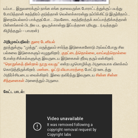
யப்பா... இதுவரைக்கும் நாங்க எங்க தலைவருங்க போராட்டத்துக்குப் பயந்து
போயித்தான் சுதந்திரம் குடுத்தான் வெள்ளக்காரன்னு நம்பிக்கிட்டு இருந்தோம்...
இதையெல்லாம் பாக்குறப்போ... அவனோட சுதந்திரத்தக் காப்பாத்திக்கத்தான்
பின்னங்கால் பிடறில பட ஓடிருக்கான்னு இப்பத்தான புரியுது... (படித்ததும்
கிழித்ததும் – பாமரன்)
அறிமுகப்பதிவர்:
துரை டேனியல்
தூத்துக்குடி “முத்து”. மருத்துவம் சார்ந்த இடுகைகளோடு அவ்வப்போது சில
பல்சுவை இடுகைகளும் எழுதுகிறார்.
குறட்டைத்தொல்லை
,
வாய்வுத்தொல்லை
போன்ற சிக்கல்களுக்கு இவருடைய இடுகைகள் தீர்வு தரும் என்கிறார்.
“நொறுங்கத் தின்றால் நூறு வயது”
என்ற பழமொழிக்கு அருமையாக விளக்கம்
கொடுத்திருக்கிறார்.
மண்டை ஓட்டு வியாபாரத்தை
போட்டு உடைத்து
அதிர்ச்சியடைய வைக்கிறார். இவை தவிர்த்து இவருடைய
சின்ன சின்ன
சிந்தனைகள்
அனைத்தும் அருமை.
கேட்ட பாடல்: