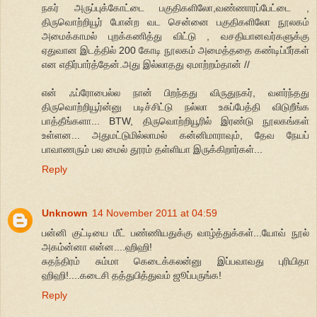
நகர் அருப்புக்கோட்டை பகுதிகளிலோ,வண்ணாரப்பேட்டை ,
திருவொற்றியூர் போன்ற வட சென்னை பகுதிகளிலோ நூலகம்
அமைக்காமல் புறக்கணித்து விட்டு , வசதியானவர்களுக்கு
ஏதுவான இடத்தில் 200 கோடி நூலகம் அமைத்ததை கண்டிப்பீர்கள்
என எதிர்பார்த்தேன்.அது இல்லாதது ஏமாற்றம்தான் //
என் ஃப்ரோபைல்ல நான் பிறந்தது விருதுநகர், வளர்ந்தது
திருவொற்றியூர்ன்னு படிச்சிட்டு நல்லா உசுப்பேத்தி விடுறீங்க
பாத்தீங்களா... BTW, திருவொற்றியூரில் இரண்டு நூலகங்கள்
உள்ளன... அதுமட்டுமில்லாமல் கன்னிமாராவும், தேவ நேயப்
பாவாணரும் பல மைல் தூரம் தள்ளியா இருக்கிறார்கள்...
Reply
Unknown
14 November 2011 at 04:59
பன்னி குட்டியை மீட் பண்ணியதுக்கு வாழ்த்துக்கள்...யோவ் நூல்
அகம்ன்னா என்ன....ஹிஹி!
சுதந்திரம் சும்மா கெடைக்கலன்னு இப்பவாவது புரியிதா
ஹிஹி!....கடைசி தத்துபித்துவம் ஜூப்பருங்க!
Reply