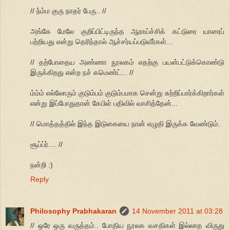
// ந்ம்ம குரு நாதர் பேரு.. //
அங்கே மேலே குறிப்பிட்டிருந்த ஆராய்ச்சிக் கட்டுரை யாரைப்
பற்றியது என்று தெரிந்தால் ஆச்சர்யப்படுவீர்கள்...
// தற்போதைய அண்ணா நூலகம் எதற்கு பயன்பட்டுக்கொண்டு
இருக்கிறது என்ற நச் கமெண்ட்... //
ம்ம்ம் எல்லோரும் குடும்பம் குடும்பமாக சென்று சுற்றிப்பார்க்கிறார்கள்
என்று இப்போதுதான் கேபிள் பதிவில் வாசித்தேன்...
// மொத்தத்தில் இந்த இடுகையை நான் எழுதி இருக்க வேண்டும்.
சூப்ப்ர்.... //
நன்றி :)
Reply
Philosophy Prabhakaran
14 November 2011 at 03:28
// ஒரே ஒரு வருத்தம்.. போதிய நூலக வசதிகள் இல்லாத விருது