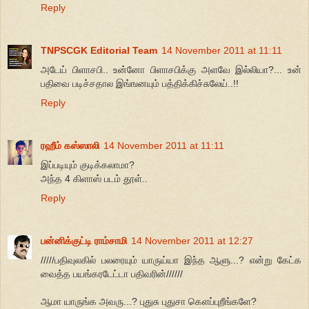
Reply
TNPSCGK Editorial Team
14 November 2011 at 11:11
அடேய் பிளாசபி.. உன்னோ பிளாசபிக்கு அளவே இல்லியா?... உன்
பதிவை படிச்சதால இங்ஙனயும் பத்திக்கிச்சுலேய்..!!
Reply
ரஹீம் கஸ்ஸாலி
14 November 2011 at 11:11
இப்படியும் குடிக்கலாமா?
அந்த 4 கிளாஸ் படம் தூள்..
Reply
பன்னிக்குட்டி ராம்சாமி
14 November 2011 at 12:27
/////பதிவுலகில் பலரையும் யாருய்யா இந்த ஆளு...? என்று கேட்க
வைத்த பயங்கரடேட்டா பதிவரின்//////
ஆமா யாருங்க அவரு...? புதுசு புதுசா கெளப்புறீங்களே?