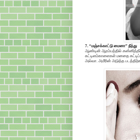
7. “மஞ்சக்காட்டு மைனா” நீத்து
ஆண்டின் ஆரம்பத்தில்
கன்னித்த
கட்டிளம்காளைகள் மனதை கட்டிப்ப
அல்வா. அமீரின் அடுத்த படத்திற்