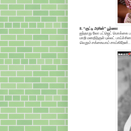
8. “குட்டி அசின்” பூர்ணா
ஐந்தாறு லோ பட்ஜெட் மொக்கை பட
மாறி மனதிற்குள் புல்லட் பாய்ச்
வெறும் சக்கையாய் சாய்கிறேன்... நீ