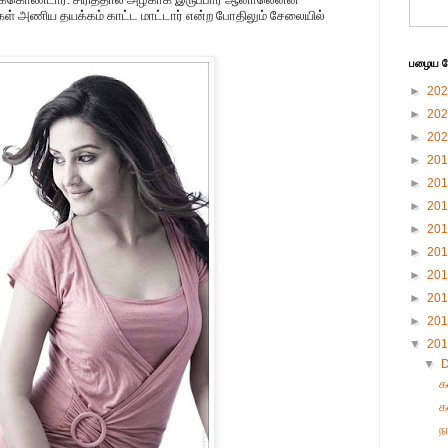
டைகள் அணிய தயக்கம் காட்ட மாட்டார் என்ற போதிலும் சேலையில்
பழைய பே
►
20
►
20
►
20
►
20
►
20
►
20
►
20
►
20
►
20
►
20
►
20
▼
20
▼
க
க
ந