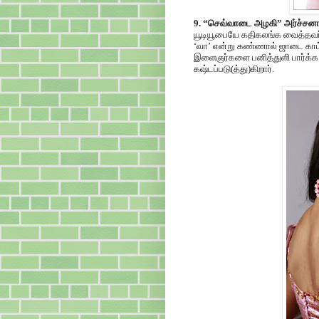
9. “செவ்வாடை அழகி” அர்ச்சன
யூடியூபையே கதிகலங்க வைத்தவர்
‘வா’ என்று கண்ணால் ஜாடை காட்ட
இளைஞர்களை பனித்துளி பார்க்க வ
கஷ்டப்படு(த்து)கிறார்.