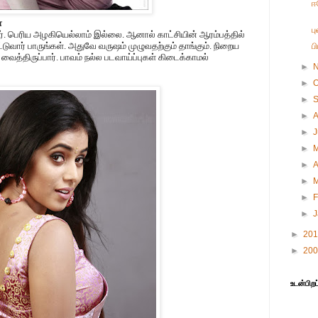
ஈ
ா
ப
. பெரிய அழகியெல்லாம் இல்லை. ஆனால் காட்சியின் ஆரம்பத்தில்
ுவார் பாருங்கள். அதுவே வருஷம் முழுவதற்கும் தாங்கும். நிறைய
ப
ைத்திருப்பார். பாவம் நல்ல படவாய்ப்புகள் கிடைக்காமல்
►
►
O
►
►
►
►
►
A
►
►
F
►
►
20
►
20
உடன்பிறப