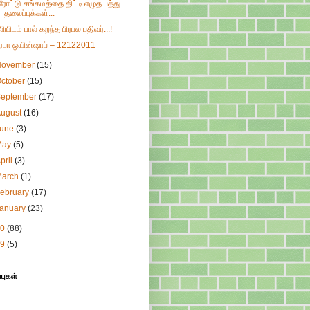
ரோட்டு சங்கமத்தை திட்டி எழுத பத்து
தலைப்புக்கள்...
ுலியிடம் பால் கறந்த பிரபல பதிவர்...!
ிரபா ஒயின்ஷாப் – 12122011
November
(15)
ctober
(15)
September
(17)
August
(16)
June
(3)
May
(5)
pril
(3)
March
(1)
ebruary
(17)
January
(23)
10
(88)
09
(5)
்புகள்