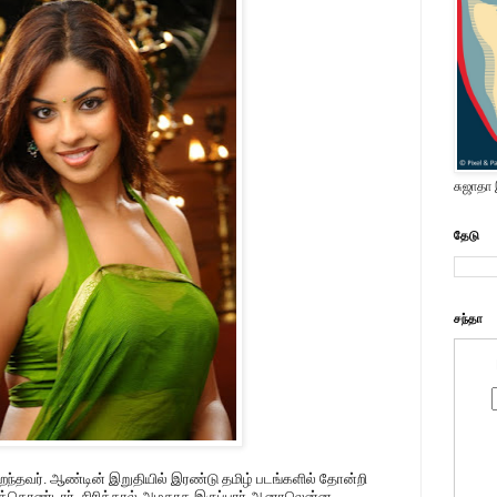
சுஜாதா
தேடு
சந்தா
பறந்தவர். ஆண்டின் இறுதியில் இரண்டு தமிழ் படங்களில் தோன்றி
துக்கொண்டார். சிரித்தால் அழகாக இருப்பார் ஆனாலென்ன