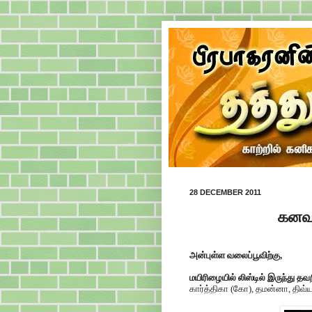
28 DECEMBER 2011
கனவு
அன்புள்ள வலைப்பூவிற்கு,
மயிரிழையில் லிஸ்டில் இருந்து 
கார்த்திகா (கோ), தமன்னா, திவ்யா