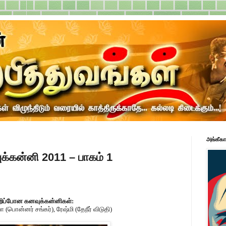
அங்கீகா
க்கன்னி 2011 – பாகம் 1
தவறிப்போன கனவுக்கன்னிகள்:
 (பொன்னர் சங்கர்), ரேஷ்மி (தேநீர் விடுதி)