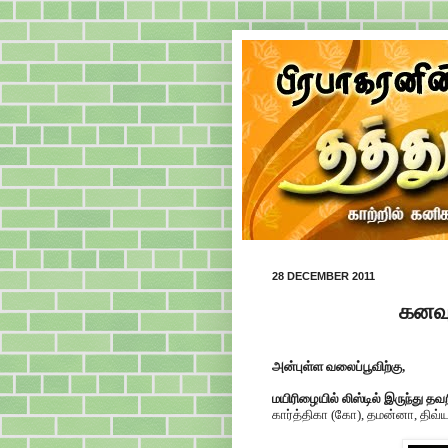
28 DECEMBER 2011
கனவு
அன்புள்ள வலைப்பூவிற்கு,
மயிரிழையில் லிஸ்டில் இருந்து 
கார்த்திகா (கோ), தமன்னா, திவ்யா