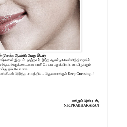
் (சென்ற ஆண்டு: 3வது இடம்)
ிகர்களின் இதயம் புகுந்தவர். இந்த ஆண்டு வெள்ளித்திரையில்
 இதய இருக்கைகளை காலி செய்ய மறுக்கிறார். வரவிருக்கும்
ன்று நம்புவோமாக.
கன்னிகள் அடுத்த பாகத்தில்... அதுவரைக்கும் Keep Guessing...!
என்றும் அன்புடன்,
N.R.PRABHAKARAN