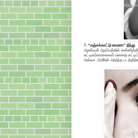
7. “மஞ்சக்காட்டு மைனா” நீத்து
ஆண்டின் ஆரம்பத்தில்
கன்னித்த
கட்டிளம்காளைகள் மனதை கட்டிப்ப
அல்வா. அமீரின் அடுத்த படத்திற்