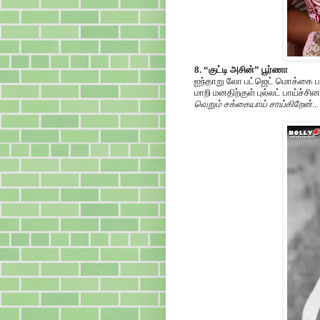
8. “குட்டி அசின்” பூர்ணா
ஐந்தாறு லோ பட்ஜெட் மொக்கை பட
மாறி மனதிற்குள் புல்லட் பாய்ச்
வெறும் சக்கையாய் சாய்கிறேன்... நீ