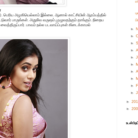
ஈ
ா
ப
. பெரிய அழகியெல்லாம் இல்லை. ஆனால் காட்சியின் ஆரம்பத்தில்
ுவார் பாருங்கள். அதுவே வருஷம் முழுவதற்கும் தாங்கும். நிறைய
ப
ைத்திருப்பார். பாவம் நல்ல படவாய்ப்புகள் கிடைக்காமல்
►
►
O
►
►
►
►
►
A
►
►
F
►
►
20
►
20
உடன்பிறப