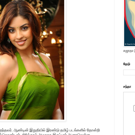
சுஜாதா
தேடு
சந்தா
பறந்தவர். ஆண்டின் இறுதியில் இரண்டு தமிழ் படங்களில் தோன்றி
துக்கொண்டார். சிரித்தால் அழகாக இருப்பார் ஆனாலென்ன