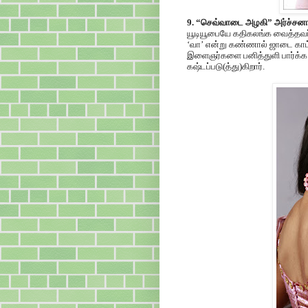
9. “செவ்வாடை அழகி” அர்ச்சன
யூடியூபையே கதிகலங்க வைத்தவர்
‘வா’ என்று கண்ணால் ஜாடை காட்ட
இளைஞர்களை பனித்துளி பார்க்க வ
கஷ்டப்படு(த்து)கிறார்.