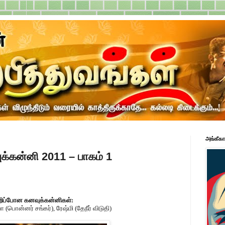
அங்கீகா
க்கன்னி 2011 – பாகம் 1
தவறிப்போன கனவுக்கன்னிகள்:
 (பொன்னர் சங்கர்), ரேஷ்மி (தேநீர் விடுதி)