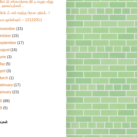
ரோட்டு சங்கமத்தை திட்டி எழுத பத்து
தலைப்புக்கள்...
ுலியிடம் பால் கறந்த பிரபல பதிவர்...!
ிரபா ஒயின்ஷாப் – 12122011
November
(15)
ctober
(15)
September
(17)
August
(16)
June
(3)
May
(5)
pril
(3)
March
(1)
ebruary
(17)
January
(23)
10
(88)
09
(5)
்புகள்