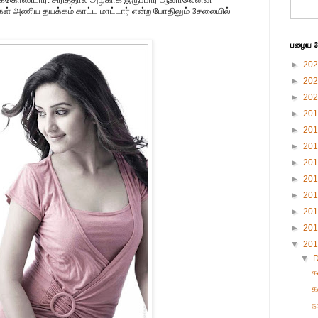
டைகள் அணிய தயக்கம் காட்ட மாட்டார் என்ற போதிலும் சேலையில்
பழைய பே
►
20
►
20
►
20
►
20
►
20
►
20
►
20
►
20
►
20
►
20
►
20
▼
20
▼
க
க
ந