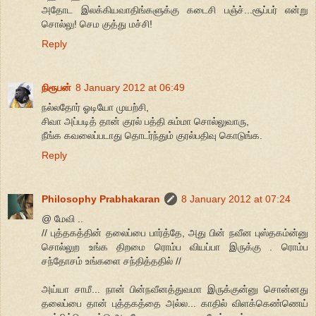
அதோட இலக்கியவாதிங்களுக்கு கடைசி பஞ்ச்...சூப்பர் என்று
சொல்லு! செம குத்து மச்சி!
Reply
நிரூபன்
8 January 2012 at 06:49
நல்லதோர் ஓடியோ முயற்சி,
சிவா அப்படித் தான் குரல் பத்தி சும்மா சொல்லுவாரு,
நீங்க கவலைப்படாது தொடர்ந்தும் குரல்பதிவு கொடுங்க.
Reply
Philosophy Prabhakaran
8 January 2012 at 07:24
@ மேவி ..
// புத்தகத்தின் தலைப்பை பார்த்தே, அது பின் நவீன புஸ்தகம்ன்னு
சொல்லுற உங்க திறமை ரொம்ப வியப்பா இருக்கு . ரொம்ப
சந்தோசம் உங்களை சந்தித்ததில் //
அய்யா சாமீ... நான் பின்நவீனத்துவமா இருக்குன்னு சொன்னது
தலைப்பை தான் புத்தகத்தை அல்ல... காதில் விளக்கெண்ணெய்