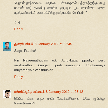
"சலூன் நாற்காலியை விடுங்க... பீக்கதைகள் புத்தகத்திற்கு வேற
(டீசண்டான) தலைப்பு வைக்க முடியுமா முடியாதான்னா அதை
படித்தவர்களின் மனசாட்சிக்கு நன்றாகவே தெரியும்.."
:))))
Reply
துரைடேனியல்
8 January 2012 at 22:45
Sago. Prabha!
Pin Naveenathuvam o.k. Athukkaga ippadiya peru
vaikkurathu. Asingam pudichavanunga. Pudhumaiya
muyarchiya? Vaalthukkal!
Reply
பன்னிக்குட்டி ராம்சாமி
8 January 2012 at 23:12
இப்போ நீங்க எரும மாடு மேய்க்கிறீங்களா இல்ல சூப்பர்னு
சொல்றீங்களா?