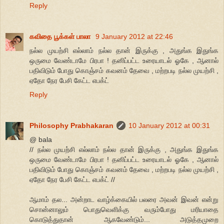
Reply
கவிதை பூக்கள் பாலா
9 January 2012 at 22:46
நல்ல முயற்சி எல்லாம் நல்ல தான் இருக்கு , அதுங்க இதுங்க
ஒருமை வேண்டாமே பிரபா ! தனிப்பட்ட உரையாடல் ஓகே , ஆனால்
பதிவிடும் போது கொஞ்சம் கவனம் தேவை , மற்றபடி நல்ல முயற்சி ,
ஏதோ நேர பேசி கேட்ட எபக்ட்
Reply
Philosophy Prabhakaran
10 January 2012 at 00:31
@ bala
// நல்ல முயற்சி எல்லாம் நல்ல தான் இருக்கு , அதுங்க இதுங்க
ஒருமை வேண்டாமே பிரபா ! தனிப்பட்ட உரையாடல் ஓகே , ஆனால்
பதிவிடும் போது கொஞ்சம் கவனம் தேவை , மற்றபடி நல்ல முயற்சி ,
ஏதோ நேர பேசி கேட்ட எபக்ட் //
ஆமாம் தல... அன்றாட வாழ்க்கையில் பலரை அவன் இவன் என்று
சொன்னாலும் பொதுவெளிக்கு வரும்போது மரியாதை
கொடுத்துதான் ஆகவேண்டும்... அடுத்தமுறை