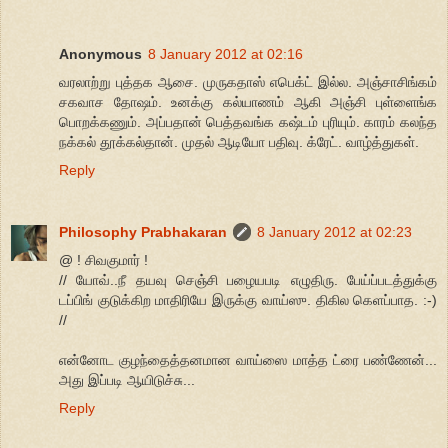
Anonymous
8 January 2012 at 02:16
வரலாற்று புத்தக ஆசை. முருகதாஸ் எபெக்ட் இல்ல. அஞ்சாசிங்கம்
சகவாச தோஷம். உனக்கு கல்யாணம் ஆகி அஞ்சி புள்ளைங்க
பொறக்கணும். அப்பதான் பெத்தவங்க கஷ்டம் புரியும். காரம் கலந்த
நக்கல் தூக்கல்தான். முதல் ஆடியோ பதிவு. க்ரேட். வாழ்த்துகள்.
Reply
Philosophy Prabhakaran
8 January 2012 at 02:23
@ ! சிவகுமார் !
// யோவ்..நீ தயவு செஞ்சி பழையபடி எழுதிரு. பேய்ப்படத்துக்கு
டப்பிங் குடுக்கிற மாதிரியே இருக்கு வாய்ஸு. திகில கெளப்பாத. :-)
//
என்னோட குழந்தைத்தனமான வாய்ஸை மாத்த ட்ரை பண்ணேன்...
அது இப்படி ஆயிடுச்சு...
Reply