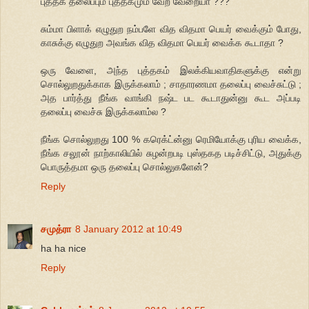
புத்தக தலைப்பும் புத்தகமும் வேற வேறையா ???
சும்மா பிளாக் எழுதுற நம்பளே வித விதமா பெயர் வைக்கும் போது,
காசுக்கு எழுதுற அவங்க வித விதமா பெயர் வைக்க கூடாதா ?
ஒரு வேளை, அந்த புத்தகம் இலக்கியவாதிகளுக்கு என்று
சொல்லுறதுக்காக இருக்கலாம் ; சாதாரணமா தலைப்பு வைச்சுட்டு ;
அத பார்த்து நீங்க வாங்கி நஷ்ட பட கூடாதுன்னு கூட அப்படி
தலைப்பு வைச்சு இருக்கலாம்ல ?
நீங்க சொல்லுறது 100 % கரெக்ட்ன்னு ரெமியோக்கு புரிய வைக்க,
நீங்க சலூன் நாற்காலியில் சுழன்றபடி புஸ்தகத படிச்சிட்டு, அதுக்கு
பொருத்தமா ஒரு தலைப்பு சொல்லுகளேன்?
Reply
சமுத்ரா
8 January 2012 at 10:49
ha ha nice
Reply