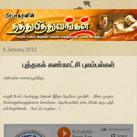
8 January 2012
புத்தகக் கண்காட்சி புலம்பல்கள்
அன்புள்ள வலைப்பூவிற்கு,
எழுதி போர் அடிக்குது அதான் இந்த ஆடியோ முயற்சி... நீங்க முழுசா
கேக்கனுங்கறதுக்காக சொல்லல, ஆடியோவின் கடைசியில் ஒரு பஞ்ச்
வச்சிருக்கேன்... கேட்டு பாருங்க...!