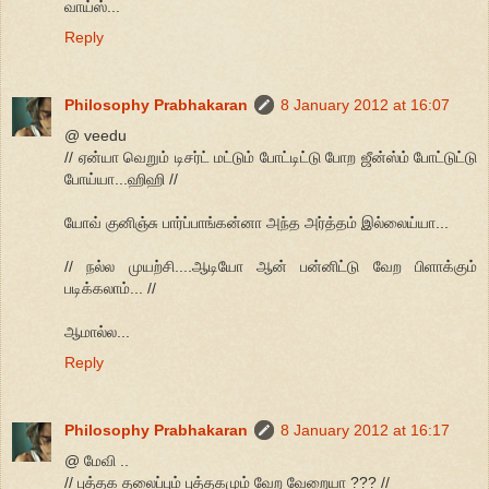
வாய்ஸ்...
Reply
Philosophy Prabhakaran
8 January 2012 at 16:07
@ veedu
// ஏன்யா வெறும் டிசர்ட் மட்டும் போட்டிட்டு போற ஜீன்ஸ்ம் போட்டுட்டு
போய்யா...ஹிஹி //
யோவ் குனிஞ்சு பார்ப்பாங்கன்னா அந்த அர்த்தம் இல்லைய்யா...
// நல்ல முயற்சி....ஆடியோ ஆன் பன்னிட்டு வேற பிளாக்கும்
படிக்கலாம்... //
ஆமால்ல...
Reply
Philosophy Prabhakaran
8 January 2012 at 16:17
@ மேவி ..
// புத்தக தலைப்பும் புத்தகமும் வேற வேறையா ??? //