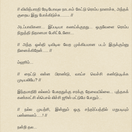
// விவித்பாரதி ரேடியோவுல நாடகம் கேட்டு ரொம்ப நாளாச்சு, அந்தக்
குறைய இது போக்கிடுச்சு........ //
அடப்பாவிகளா... இப்படியா கலாய்க்குறது... ஒருவேளை ரொம்ப
நிறுத்தி நிதானமா பேசிட்டேனோ...
// அந்த ஒஸ்தி டிவிடில வேற முக்கியமான படம் இருக்கும்னு
நினைக்கிறேன்..... //
ம்ஹூம்...
// நைட்டு என்ன பிராண்டு, வாய்ச வெச்சி கண்டுபுடிக்க
முடியலியே? //
இந்தமாதிரி எல்லாம் பேசுறதுக்கு சரக்கு தேவையில்லை... புத்தகக்
கண்காட்சி ஸ்பெசல் லிச்சி ஜூஸ் மட்டுமே போதும்...
// நல்ல முயற்சி, இன்னும் ஒரு சந்தர்ப்பத்தில் மறுபடியும்
பண்ணலாம்.....! //
நன்றி தல...