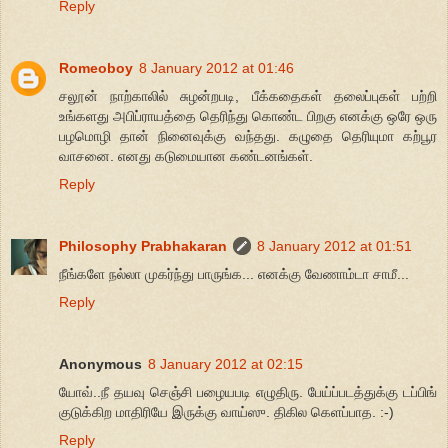
Reply
Romeoboy
8 January 2012 at 01:46
சலூன் நாற்காலில் சுழன்றபடி, பீக்கதைகள் தலைப்புகள் பற்றி
உங்களது அபிப்ராயத்தை தெரிந்து கொண்ட பிறகு எனக்கு ஒரே ஒரு
பழமொழி தான் நினைவுக்கு வந்தது. கழுதை தெரியுமா கற்பூர
வாசனை. எனது கடுமையான கண்டனங்கள்.
Reply
Philosophy Prabhakaran
8 January 2012 at 01:51
நீங்களே நல்லா முகர்ந்து பாருங்க... எனக்கு வேணாம்டா சாமீ...
Reply
Anonymous
8 January 2012 at 02:15
யோவ்..நீ தயவு செஞ்சி பழையபடி எழுதிரு. பேய்ப்படத்துக்கு டப்பிங்
குடுக்கிற மாதிரியே இருக்கு வாய்ஸு. திகில கெளப்பாத. :-)
Reply