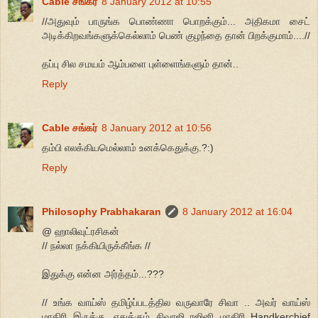
Cable சங்கர்
8 January 2012 at 10:55
//அதுவும் பாருங்க பொண்ணா பொறக்கும்... அதிகமா சைட்
அடிக்கிறவங்களுக்கெல்லாம் பெண் குழந்தை தான் பிறக்குமாம்....//
தப்பு சில சமயம் ஆம்பளை புள்ளைங்களும் தான்..
Reply
Cable சங்கர்
8 January 2012 at 10:56
தம்பி எலக்கியமெல்லாம் உனக்கெதுக்கு.?:)
Reply
Philosophy Prabhakaran
8 January 2012 at 16:04
@ ஹாலிவுட்ரசிகன்
// நல்லா நக்கியிருக்கீங்க //
இதுக்கு என்ன அர்த்தம்...???
// உங்க வாய்ஸ் தமிழ்ப்படத்தில வருவாரே சிவா .. அவர் வாய்ஸ்
மாதிரி இருக்கு. எதுக்கும் சிவாஜி ரஜினி மாதிரி Handkerchief