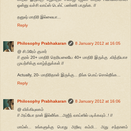
ஒன்னு வச்சி வாய்ஸ் டெஸ்ட் பண்ணி பாருங்க. //
தனுஷ் மாதிரி இல்லையா...
Reply
Philosophy Prabhakaran
8 January 2012 at 16:05
@ சி.பிரேம் குமார்
// குரல் 20+ மாதிரி தெரியலையே 40+ மாதிரி இருக்கு .வித்தியாச
முயற்சிக்கு வாழ்த்துக்கள் //
Actually, 20- மாதிரிதான் இருக்கு... நீங்க பொய் சொல்றீங்க...
Reply
Philosophy Prabhakaran
8 January 2012 at 16:06
@ விக்கியுலகம்
// அய்யோ நான் இல்லீங்க...அஜீத் வாய்ஸில் படிக்கவும்..! //
மாம்ஸ்... உங்களுக்கு பொது அறிவு கம்மி... அது சந்தானம்