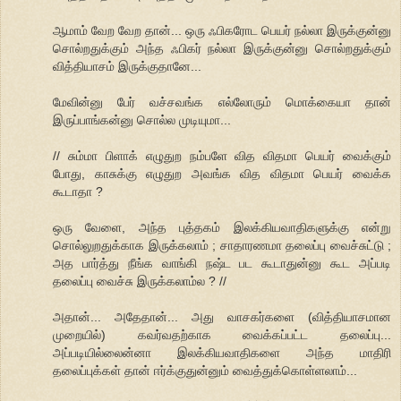
ஆமாம் வேற வேற தான்... ஒரு ஃபிகரோட பெயர் நல்லா இருக்குன்னு
சொல்றதுக்கும் அந்த ஃபிகர் நல்லா இருக்குன்னு சொல்றதுக்கும்
வித்தியாசம் இருக்குதானே...
மேவின்னு பேர் வச்சவங்க எல்லோரும் மொக்கையா தான்
இருப்பாங்கன்னு சொல்ல முடியுமா...
// சும்மா பிளாக் எழுதுற நம்பளே வித விதமா பெயர் வைக்கும்
போது, காசுக்கு எழுதுற அவங்க வித விதமா பெயர் வைக்க
கூடாதா ?
ஒரு வேளை, அந்த புத்தகம் இலக்கியவாதிகளுக்கு என்று
சொல்லுறதுக்காக இருக்கலாம் ; சாதாரணமா தலைப்பு வைச்சுட்டு ;
அத பார்த்து நீங்க வாங்கி நஷ்ட பட கூடாதுன்னு கூட அப்படி
தலைப்பு வைச்சு இருக்கலாம்ல ? //
அதான்... அதேதான்... அது வாசகர்களை (வித்தியாசமான
முறையில்) கவர்வதற்காக வைக்கப்பட்ட தலைப்பு...
அப்படியில்லைன்னா இலக்கியவாதிகளை அந்த மாதிரி
தலைப்புக்கள் தான் ஈர்க்குதுன்னும் வைத்துக்கொள்ளலாம்...