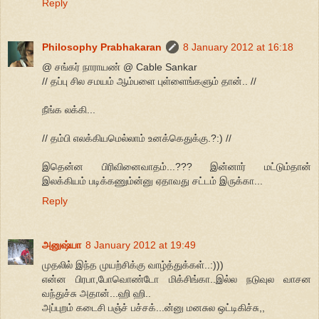
Reply
Philosophy Prabhakaran
8 January 2012 at 16:18
@ சங்கர் நாராயண் @ Cable Sankar
// தப்பு சில சமயம் ஆம்பளை புள்ளைங்களும் தான்.. //
நீங்க லக்கி...
// தம்பி எலக்கியமெல்லாம் உனக்கெதுக்கு.?:) //
இதென்ன பிரிவினைவாதம்...??? இன்னார் மட்டும்தான்
இலக்கியம் படிக்கணும்ன்னு ஏதாவது சட்டம் இருக்கா...
Reply
அனுஷ்யா
8 January 2012 at 19:49
முதலில் இந்த முயற்சிக்கு வாழ்த்துக்கள்..:)))
என்ன பிரபா,போவொண்டோ மிக்சிங்கா..இல்ல நடுவுல வாசன
வந்துச்சு அதான்...ஹி ஹி..
அப்புறம் கடைசி பஞ்ச் பச்சக்...ன்னு மனசுல ஒட்டிகிச்சு,,