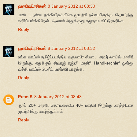
ஹாலிவுட்ரசிகன்
8 January 2012 at 08:30
பாஸ் ... நல்லா நக்கியிருக்கீங்க முயற்சி நல்லாயிருக்கு. தொடர்ந்து
எதிர்ப்பார்க்கிறேன். ஆனால் அதுக்குனு எழுதாம விட்டுராதீங்க.
Reply
ஹாலிவுட்ரசிகன்
8 January 2012 at 08:32
உங்க வாய்ஸ் தமிழ்ப்படத்தில வருவாரே சிவா .. அவர் வாய்ஸ் மாதிரி
இருக்கு. எதுக்கும் சிவாஜி ரஜினி மாதிரி Handkerchief ஒன்னு
வச்சி வாய்ஸ் டெஸ்ட் பண்ணி பாருங்க.
Reply
Prem S
8 January 2012 at 08:48
குரல் 20+ மாதிரி தெரியலையே 40+ மாதிரி இருக்கு .வித்தியாச
முயற்சிக்கு வாழ்த்துக்கள்
Reply