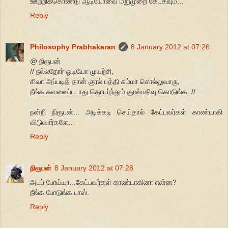
ஊற்றிக்கொண்டு ஆடியோவை மறுமுறை கேட்கவும்...
Reply
Philosophy Prabhakaran
8 January 2012 at 07:26
@ நிரூபன்
// நல்லதோர் ஓடியோ முயற்சி,
சிவா அப்படித் தான் குரல் பத்தி சும்மா சொல்லுவாரு,
நீங்க கவலைப்படாது தொடர்ந்தும் குரல்பதிவு கொடுங்க. //
நன்றி நிரூபன்... அடிக்கடி செய்தால் கேட்பவர்கள் காண்டாகி
விடுவார்களே...
Reply
நிரூபன்
8 January 2012 at 07:28
அடப் போய்யா...கேட்பவர்கள் காண்டாகினா என்ன?
நீங்க போடுங்க பாஸ்.
Reply