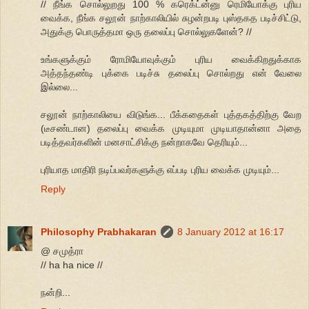
// நீங்க சொல்லுறது 100 % கரெக்ட்ன்னு ரெமியோக்கு புரிய
வைக்க, நீங்க சலூன் நாற்காலியில் சுழன்றபடி புஸ்தகத படிச்சிட்டு,
அதுக்கு பொருத்தமா ஒரு தலைப்பு சொல்லுகளேன்? //
உங்களுக்கும் ரோமியோவுக்கும் புரிய வைக்கிறதுக்காக
அத்தந்தண்டி புக்கை படிச்சு தலைப்பு சொல்றது என் வேலை
இல்லை...
சலூன் நாற்காலியை விடுங்க... பீக்கதைகள் புத்தகத்திற்கு வேற
(டீசண்டான) தலைப்பு வைக்க முடியுமா முடியாதான்னா அதை
படித்தவர்களின் மனசாட்சிக்கு நன்றாகவே தெரியும்...
புரியாத மாதிரி நடிப்பவர்களுக்கு எப்படி புரிய வைக்க முடியும்...
Reply
Philosophy Prabhakaran
8 January 2012 at 16:17
@ சமுத்ரா
// ha ha nice //
நன்றி...