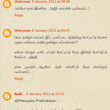
Unknown
8 January 2012 at 08:49
அய்யோ நான் இல்லீங்க...அஜீத் வாய்ஸில் படிக்கவும்..!
Reply
Unknown
8 January 2012 at 09:07
பிரபா தமிழ்ல வாசகம் இட்ட டிசர்ட்டை ஆபிஸ்க்கு போட்டிட்டு போனா
புளுவ பார்க்கற மாதிரி குனிஞ்சு பாப்பாங்களா?
ஏன்யா வெறும் டிசர்ட் மட்டும் போட்டிட்டு போற ஜீன்ஸ்ம் போட்டுட்டு
போய்யா...ஹிஹி
நல்ல முயற்சி....ஆடியோ ஆன் பன்னிட்டு வேற பிளாக்கும்
படிக்கலாம்...
Reply
மேவி...
8 January 2012 at 10:01
@Philosophy Prabhakaran -