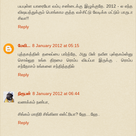
பயபுள்ள யாரையோ வம்பு சண்டைக்கு இழுக்குதே. 2012 - ல எந்த
விஷயத்துக்கும் பொங்காம குத்த வச்சிட்டு வேடிக்க மட்டும் பாருடா
சிவா!!
Reply
மேவி...
8 January 2012 at 05:15
புத்தகத்தின் தலைப்பை பார்த்தே, அது பின் நவீன புஸ்தகம்ன்னு
சொல்லுற உங்க திறமை ரொம்ப வியப்பா இருக்கு . ரொம்ப
சந்தோசம் உங்களை சந்தித்ததில்
Reply
நிரூபன்
8 January 2012 at 06:44
வணக்கம் நண்பா,
சிங்கம் மாதிரி சிங்கிளா என்ட்ரியா? ஹே....ஹே..
Reply