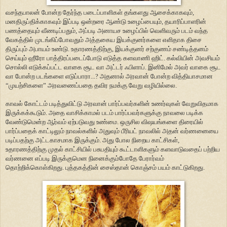
வசந்தபாலன் போன்ற தேர்ந்த படைப்பாளிகள் தங்களது ஆசைக்காகவும்,
மனதிருப்திக்காகவும் இப்படி ஒன்றரை ஆண்டு உழைப்பையும், தயாரிப்பாளரின்
பணத்தையும் வீணடிப்பதும், அப்படி அனாயச உழைப்பில் வெளிவரும் படம் வந்த
வேகத்தில் முடங்கிப்போவதும் அத்தகைய இயக்குனர்களை எளிதாக திசை
திருப்பும் அபாயம் உண்டு. உதாரணத்திற்கு, இயக்குனர் சற்குணம் சண்டித்தனம்
செய்யும் ஹீரோ பாத்திரப்படைப்போடு எடுத்த களவாணி ஹிட். கல்வியின் அவசியம்
சொல்லி எடுக்கப்பட்ட வாகை சூட வா அட்டர் ஃபிளாப். இனிமேல் அவர் வாகை சூட
வா போன்ற படங்களை எடுப்பாரா...? அதனால் அரவான் போன்ற வித்தியாசமான
“முயற்சிகளை” அரவணைப்பதை தவிர நமக்கு வேறு வழியில்லை.
காவல் கோட்டம் படித்துவிட்டு அரவான் பார்ப்பவர்களின் உணர்வுகள் வேறுவிதமாக
இருக்கக்கூடும். அதை வாசிக்காமல் படம் பார்ப்பவர்களுக்கு நாவலை படிக்க
வேண்டுமென்ற ஆர்வம் ஏற்படுவது உண்மை. ஒருசில விஷயங்களை திரையில்
பார்ப்பதைக் காட்டிலும் நாவல்களில் அதுவும் பீரியட் நாவலில் அதன் வர்ணனையை
படிப்பதற்கு அட்டகாசமாக இருக்கும். அது போல நிறைய காட்சிகள்,
உதாரணத்திற்கு முதல் காட்சியில் பசுபதியும் கூட்டாளிகளும் களவாடுவதைப் பற்றிய
வர்ணனை எப்படி இருக்குமென நினைக்கும்போதே பேரார்வம்
தொற்றிக்கொள்கிறது. புத்தகத்தின் சைஸ்தான் கொஞ்சம் பயம் காட்டுகிறது.