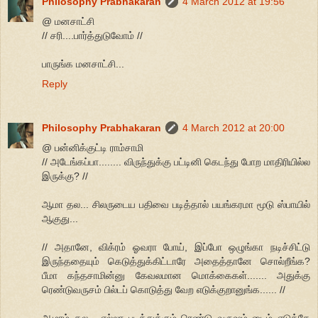
Philosophy Prabhakaran
4 March 2012 at 19:56
@ மனசாட்சி
// சரி....பார்த்துடுவோம் //
பாருங்க மனசாட்சி...
Reply
Philosophy Prabhakaran
4 March 2012 at 20:00
@ பன்னிக்குட்டி ராம்சாமி
// அடேங்கப்பா........ விருந்துக்கு பட்டினி கெடந்து போற மாதிரியில்ல
இருக்கு? //
ஆமா தல... சிலருடைய பதிவை படித்தால் பயங்கரமா மூடு ஸ்பாயில்
ஆகுது...
// அதானே, விக்ரம் ஓவரா போய், இப்போ ஒழுங்கா நடிச்சிட்டு
இருந்ததையும் கெடுத்துக்கிட்டாரே அதைத்தானே சொல்றீங்க?
பீமா கந்தசாமின்னு கேவலமான மொக்கைகள்....... அதுக்கு
ரெண்டுவருசம் பில்டப் கொடுத்து வேற எடுக்குறானுங்க...... //
ஆமாம் தல... எல்லா படத்துக்கும் ரெண்டு வருஷம் டைம் எடுத்தே