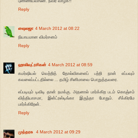
புண்ணியவானே. நீவிர் வாழ்க!!
Reply
ஷைலஜா
4 March 2012 at 08:22
நியாயமான விமர்சனம்
Reply
ஹாலிவுட்ரசிகன்
4 March 2012 at 08:59
கமர்ஷியல் வெற்றித் தோல்விகளைப் பற்றி நான் எப்பவும்
கவலைப்பட்டதில்லை ... தமிழ் சினிமாவை பொறுத்தவரை.
எப்படியும் டிவிடி தான் நமக்கு. அதனால் பார்க்கிற படம் கொஞ்சம்
வித்தியாசமா, இன்ட்ரஸ்டிங்கா இருந்தா போதும். சீக்கிரமே
பார்க்கிறேன்.
Reply
முத்தரசு
4 March 2012 at 09:29