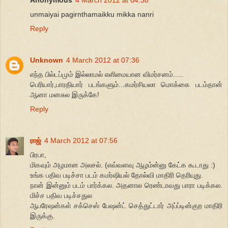
Anonymous
4 March 2012 at 04:38
unmaiyai pagirnthamaikku mikka nanri
Reply
Unknown
4 March 2012 at 07:36
எந்த பில்டப்மும் இல்லாமல் எளிமையான விமர்சனம்.....
பெரியார்,பாரதியார் படங்களும்...கமர்சியலா மொக்கை படம்தான்
ஆனா மனசுல இருக்கே!
Reply
ராஜ்
4 March 2012 at 07:56
பிரபா,
மிகவும் அழமான அலசல். (எவ்வளவு ஆழம்ன்னு கேட்க கூடாது :)
உங்க பதிவ படிச்சா படம் கமர்ஷியல் தோல்வி மாதிரி தெரியுது.
நான் இன்னும் படம் பார்க்கல. அதனால ரெண்டாவது பாரா படிக்கல.
மிச்ச பதிவ படிச்சதுல
ஆபரேஷன்கள் சக்செஸ் பேஷன்ட் செத்துட்டார் அப்ப்டின்குற மாதிரி
இருக்கு.