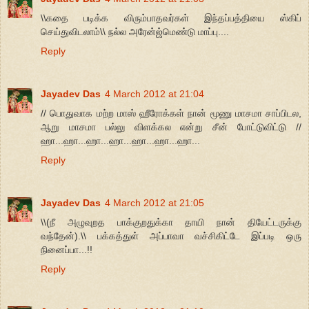
\\கதை படிக்க விரும்பாதவர்கள் இந்தப்பத்தியை ஸ்கிப்
செய்துவிடலாம்\\ நல்ல அரேன்ஜ்மெண்டு மாப்பு....
Reply
Jayadev Das
4 March 2012 at 21:04
// பொதுவாக மற்ற மாஸ் ஹீரோக்கள் நான் மூணு மாசமா சாப்பிடல,
ஆறு மாசமா பல்லு விளக்கல என்று சீன் போட்டுவிட்டு //
ஹா...ஹா...ஹா...ஹா...ஹா...ஹா...ஹா...
Reply
Jayadev Das
4 March 2012 at 21:05
\\(நீ அழுவுறத பாக்குறதுக்கா தாயி நான் தியேட்டருக்கு
வந்தேன்).\\ பக்கத்துள் அப்பாவா வச்சிகிட்டே இப்படி ஒரு
நினைப்பா...!!
Reply