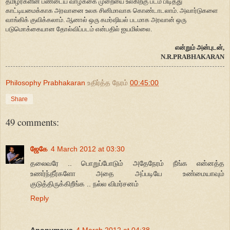
தமிழர்களின் பண்டைய வாழ்க்கை முறையை உலகிற்கு படம் பிடித்து
காட்டியமைக்காக அரவானை உலக சினிமாவாக கொண்டாடலாம். அவார்டுகளை
வாங்கிக் குவிக்கலாம். ஆனால் ஒரு கமர்ஷியல் படமாக அரவான் ஒரு
படுமொக்கையான தோல்விப்படம் என்பதில் ஐயமில்லை.
என்றும் அன்புடன்,
N.R.PRABHAKARAN
Philosophy Prabhakaran
உதிர்த்த நேரம்
00:45:00
Share
49 comments:
ஜேகே
4 March 2012 at 03:30
தலைவரே .. பொறுப்போடும் அதேநேரம் நீங்க என்னத்த
உணர்ந்தீர்களோ அதை அப்படியே உண்மையாவும்
குடுத்திருக்கிறீங்க .. நல்ல விமர்சனம்
Reply