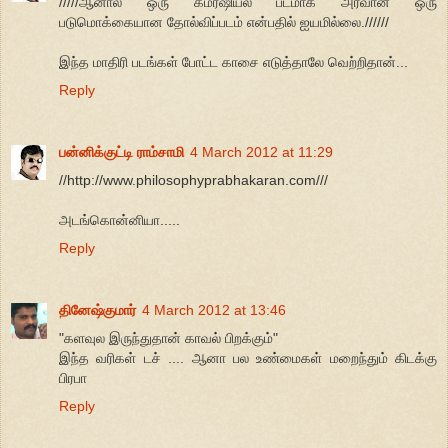
/////ஆனால் ஒரு கமர்ஷியல் படமாக அரவான் ஒரு
படுமொக்கையான தோல்விப்படம் என்பதில் ஐயமில்லை.//////
இந்த மாதிரி படங்கள் போட்ட காசை எடுத்தாலே வெற்றிதான்...
Reply
பன்னிக்குட்டி ராம்சாமி
4 March 2012 at 11:29
//http://www.philosophyprabhakaran.com///
அடங்கொன்னியா.....
Reply
தினேஷ்குமார்
4 March 2012 at 13:46
"களவுல இருந்துதான் காவல் பிறக்கும்"
இந்த வரிகள் டச் .... ஆனா பல உண்மைகள் மறைந்தும் கிடக்கு
பிரபா
Reply