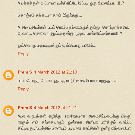
// பக்கத்துள் அப்பாவா வச்சிகிட்டே இப்படி ஒரு நினைப்பா...!! //
கொஞ்சம் சங்கடமா தான் இருந்தது...
// சில பதிவர்கள் படம் ரொம்ப நல்லாயிருக்குன்னு சொல்றாங்களே...
ஆஹா... தெளிவா குழப்புறதுன்னு முடிவு பண்ணிட்டீங்களா!! //
ஒவ்வொரு மனுஷனுக்கும் ஒவ்வொரு ஃபீலிங்...
Reply
Prem S
4 March 2012 at 21:19
பாஸ் சொந்த டொமைனுக்கு மாறிட்டீங்க போல வாழ்த்துகள்
Reply
Prem S
4 March 2012 at 21:21
//பல வருடங்கள் கழித்து, (அநேகமாக அமைதிப்படைக்கு பிறகு)
நானும் என் தந்தையாரும் ஒன்றாக சினிமா பார்க்கும் வாய்ப்பு
கிட்டியது.//படத்தில் நெளியும் படியான காட்சிகள் ஒன்றுமில்லையோ