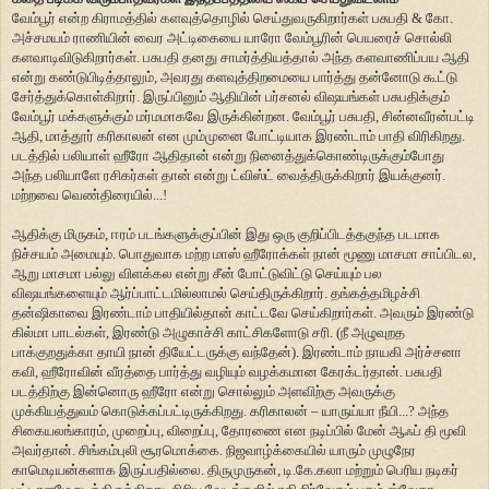
வேம்பூர் என்ற கிராமத்தில் களவுத்தொழில் செய்துவருகிறார்கள் பசுபதி & கோ.
அச்சமயம் ராணியின் வைர அட்டிகையை யாரோ வேம்பூரின் பெயரைச் சொல்லி
களவாடிவிடுகிறார்கள். பசுபதி தனது சாமர்த்தியத்தால் அந்த களவாணிப்பய ஆதி
என்று கண்டுபிடித்தாலும், அவரது களவுத்திறமையை பார்த்து தன்னோடு கூட்டு
சேர்த்துக்கொள்கிறார். இருப்பினும் ஆதியின் பர்சனல் விஷயங்கள் பசுபதிக்கும்
வேம்பூர் மக்களுக்கும் மர்மமாகவே இருக்கின்றன. வேம்பூர் பசுபதி, சின்னவீரன்பட்டி
ஆதி, மாத்தூர் கரிகாலன் என மும்முனை போட்டியாக இரண்டாம் பாதி விரிகிறது.
படத்தில் பலியாள் ஹீரோ ஆதிதான் என்று நினைத்துக்கொண்டிருக்கும்போது
அந்த பலியாளே ரசிகர்கள் தான் என்று ட்விஸ்ட் வைத்திருக்கிறார் இயக்குனர்.
மற்றவை வெண்திரையில்...!
ஆதிக்கு மிருகம், ஈரம் படங்களுக்குப்பின் இது ஒரு குறிப்பிடத்தகுந்த படமாக
நிச்சயம் அமையும். பொதுவாக மற்ற மாஸ் ஹீரோக்கள் நான் மூணு மாசமா சாப்பிடல,
ஆறு மாசமா பல்லு விளக்கல என்று சீன் போட்டுவிட்டு செய்யும் பல
விஷயங்களையும் ஆர்ப்பாட்டமில்லாமல் செய்திருக்கிறார். தங்கத்தமிழச்சி
தன்ஷிகாவை இரண்டாம் பாதியில்தான் காட்டவே செய்கிறார்கள். அவரும் இரண்டு
கில்மா பாடல்கள், இரண்டு அழுகாச்சி காட்சிகளோடு சரி. (நீ அழுவுறத
பாக்குறதுக்கா தாயி நான் தியேட்டருக்கு வந்தேன்). இரண்டாம் நாயகி அர்ச்சனா
கவி, ஹீரோவின் வீரத்தை பார்த்து வழியும் வழக்கமான கேரக்டர்தான். பசுபதி
படத்திற்கு இன்னொரு ஹீரோ என்று சொல்லும் அளவிற்கு அவருக்கு
முக்கியத்துவம் கொடுக்கப்பட்டிருக்கிறது. கரிகாலன் – யாருய்யா நீயி...? அந்த
சிகையலங்காரம், முறைப்பு, விறைப்பு, தோரணை என நடிப்பில் மேன் ஆஃப் தி மூவி
அவர்தான். சிங்கம்புலி சூரமொக்கை. நிஜவாழ்க்கையில் யாரும் முழுநேர
காமெடியன்களாக இருப்பதில்லை. திருமுருகன், டி.கே.கலா மற்றும் பெரிய நடிகர்