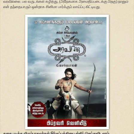
வரவில்லை. பல வருடங்கள் கழித்து, (அநேகமாக அமைதிப்படைக்கு பிறகு) நானும்
என் தந்தையாரும் ஒன்றாக சினிமா பார்க்கும் வாய்ப்பு கிட்டியது.
கதை படிக்க விரும்பாதவர்கள் இந்தப்பத்தியை ஸ்கிப் செய்துவிடலாம்