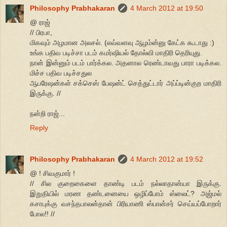
Philosophy Prabhakaran
4 March 2012 at 19:50
@ ராஜ்
// பிரபா,
மிகவும் அழமான அலசல். (எவ்வளவு ஆழம்ன்னு கேட்க கூடாது :)
உங்க பதிவ படிச்சா படம் கமர்ஷியல் தோல்வி மாதிரி தெரியுது.
நான் இன்னும் படம் பார்க்கல. அதனால ரெண்டாவது பாரா படிக்கல.
மிச்ச பதிவ படிச்சதுல
ஆபரேஷன்கள் சக்செஸ் பேஷன்ட் செத்துட்டார் அப்ப்டின்குற மாதிரி
இருக்கு. //
நன்றி ராஜ்...
Reply
Philosophy Prabhakaran
4 March 2012 at 19:52
@ ! சிவகுமார் !
// சில குறைகைளை தாண்டி படம் நல்லாதான்யா இருக்கு.
இறுதியில் மரண தண்டனையை ஒழிப்போம் ஸ்லைட்? அஜ்மல்
கசாபுக்கு வசந்தபாலன்தான் பிரியாணி ஸ்பான்சர் செய்யப்போறார்
போல!! //