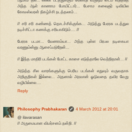
அந்த ஆள் காணாம போயிட்டார்... பேசாம கலைஞர் டிவியில
கோடீஸ்வரன் நிகழ்ச்சி நடத்தலாம்...
// சரி சரி கண்ணத் தொடச்சிக்குங்க... அடுத்து பேரரசு படத்துல
நடிச்சிட்டா கணக்கு சரியாகிடும்.... //
பேரரசு படமா... வேணாம்யா... அந்த புள்ள பிரபல நடிகையா
வரணும்ன்னு ஆசைப்படுறேன்...
// இந்த மாதிரி படங்கள் போட்ட காசை எடுத்தாலே வெற்றிதான்... //
அடுத்த சில வாரங்களுக்கு பெரிய படங்கள் எதுவும் வருவதாக
அறிகுறிகள் இல்லை... அதனால் அரவான் ஓடுவதை தவிர வேறு
வழியில்லை....
Reply
Philosophy Prabhakaran
4 March 2012 at 20:01
@ ilavarasan
// அருமையான விமர்சனம்.நன்றி. //