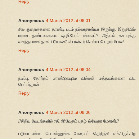
Reply
Anonymous
4 March 2012 at 08:01
சில குறைகைளை தாண்டி படம் நல்லாதான்யா இருக்கு. இறுதியில்
மரண தண்டனையை ஒழிப்போம் ஸ்லைட்? அஜ்மல் கசாபுக்கு
வசந்தபாலன்தான் பிரியாணி ஸ்பான்சர் செய்யப்போறார் போல!!
Reply
Anonymous
4 March 2012 at 08:04
நடிப்பு, தோற்றம் ரெண்டுலயுமே வில்லன் மத்தவங்களை விட
பெட்டர்தான்.
Reply
Anonymous
4 March 2012 at 08:06
//சிறிய வேடங்களில் ரதி நிர்வேதம் புகழ் ஸ்வேதா மேனன்//
படுவா..எல்லா பொண்ணுங்க பேரையும் தெரிஞ்சி வச்சிருக்கிற