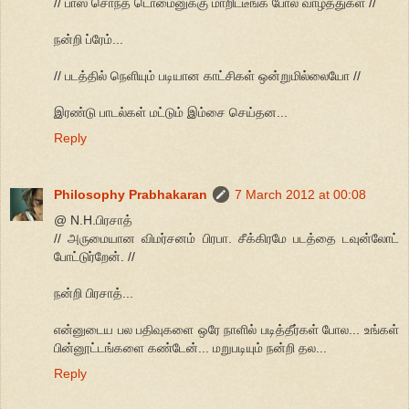
// பாஸ் சொந்த டொமைனுக்கு மாறிட்டீங்க போல வாழ்த்துகள் //
நன்றி ப்ரேம்...
// படத்தில் நெளியும் படியான காட்சிகள் ஒன்றுமில்லையோ //
இரண்டு பாடல்கள் மட்டும் இம்சை செய்தன...
Reply
Philosophy Prabhakaran
7 March 2012 at 00:08
@ N.H.பிரசாத்
// அருமையான விமர்சனம் பிரபா. சீக்கிரமே படத்தை டவுன்லோட்
போட்டுர்றேன். //
நன்றி பிரசாத்...
என்னுடைய பல பதிவுகளை ஒரே நாளில் படித்தீர்கள் போல... உங்கள்
பின்னூட்டங்களை கண்டேன்... மறுபடியும் நன்றி தல...
Reply