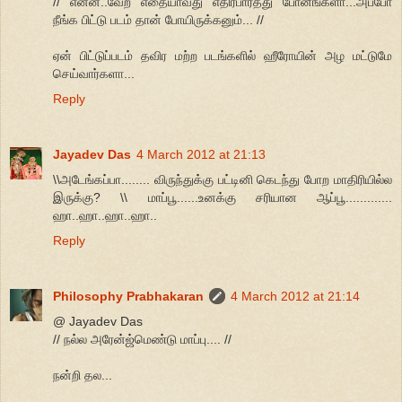
// என்ன..வேற எதையாவது எதிர்பார்த்து போனீங்களா...அப்போ
நீங்க பிட்டு படம் தான் போயிருக்கனும்... //
ஏன் பிட்டுப்படம் தவிர மற்ற படங்களில் ஹீரோயின் அழ மட்டுமே
செய்வார்களா...
Reply
Jayadev Das
4 March 2012 at 21:13
\\அடேங்கப்பா........ விருந்துக்கு பட்டினி கெடந்து போற மாதிரியில்ல
இருக்கு? \\ மாப்பூ......உனக்கு சரியான ஆப்பூ.............
ஹா..ஹா..ஹா..ஹா..
Reply
Philosophy Prabhakaran
4 March 2012 at 21:14
@ Jayadev Das
// நல்ல அரேன்ஜ்மெண்டு மாப்பு.... //
நன்றி தல...