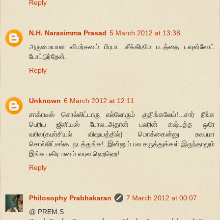
Reply
N.H. Narasimma Prasad
5 March 2012 at 13:38
அருமையான விமர்சனம் பிரபா. சீக்கிரமே படத்தை டவுன்லோட்
போட்டுர்றேன்.
Reply
Unknown
6 March 2012 at 12:11
சாக்ரடீஸ் சொல்லிட்டாரு எல்லோரும் குதிங்கலேய்!...சார் நீங்க
பெரிய ஜீனியஸ் போல..அதான் பலரின் கஷ்டத்த ஒரே
வரில(கமர்சியல் விஷயத்தில்) மொக்கைன்னு சுலபமா
சொல்லிட்டீங்க..நடத்துங்க!..இன்னும் பல கருத்துக்கள் இருந்தாலும்
இங்க பகிர மனம் வரல ஹெஹெ!
Reply
Philosophy Prabhakaran
7 March 2012 at 00:07
@ PREM.S