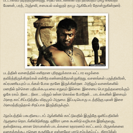
பட்டாளமே நடித்திருக்கிறது. சிறிய வேடங்களில் ரதி நிர்வேதம் புகழ் ஸ்வேதா
மேனன், பரத், அஞ்சலி, சமையல் வல்லுநர் தாமு ஆகியோர் தோன்றுகின்றனர்.
படத்தின் வசனத்தில் எளிதான புரிதலுக்காக வட்டார வழக்கை
தவிர்த்திருக்கிறார்கள் என்றே எண்ணத்தோன்றுகிறது. வசனங்கள் பருத்திவீரன்,
சுப்ரமணியபுரம் படங்கள் போல தானே இருக்கின்றன. அதிலும் வசனங்களில்
மனதில் நச்சென பதியக்கூடியவை எதுவும் இல்லை. இசையை பொறுத்தவரைக்கும்
ஓகே ரகம். நிலா... நிலா... மற்றும் உன்ன கொல்ல போறேன்... பாடல்களின் இசையும்
அதை காட்சிப்படுத்திய விதமும் அருமை. இப்படியொரு படத்திற்கு யுவன் இசை
அமைத்திருந்தால் சிறப்பாக இருந்திருக்கும்.
ஆரம்பத்தில் பசுபதியை டாப் ஆங்கிளில் காட்டுவதில் இருந்தே ஒளிப்பதிவின்
ஆளுமை தொடங்கிவிடுகிறது. ஹீரோ புகை கூண்டு வழியாக இறங்குவது,
தன்ஷிகாவுடனான ரொமான்ஸ் பாடல்களை உதாரணம் காட்டலாம். மிருகங்களை
வதைக்கக்கூடாதென கருதியோ என்னவோ மாடு சம்பந்தப்பட்ட கிராபிக்ஸ்