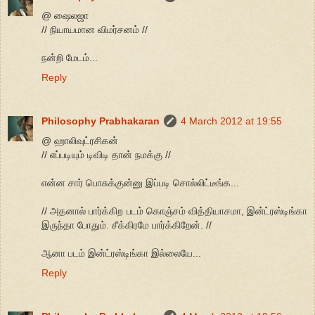
@ ஷைலஜா
// நியாயமான விமர்சனம் //
நன்றி மேடம்...
Reply
Philosophy Prabhakaran
4 March 2012 at 19:55
@ ஹாலிவுட்ரசிகன்
// எப்படியும் டிவிடி தான் நமக்கு //
என்ன சார் பொசுக்குன்னு இப்படி சொல்லிட்டீங்க...
// அதனால் பார்க்கிற படம் கொஞ்சம் வித்தியாசமா, இன்ட்ரஸ்டிங்கா
இருந்தா போதும். சீக்கிரமே பார்க்கிறேன். //
ஆனா படம் இன்ட்ரஸ்டிங்கா இல்லையே...
Reply