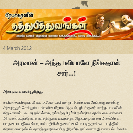
4 March 2012
அரவான் – அந்த பலியாளே நீங்கதான்
சார்...!
அன்புள்ள வலைப்பூவிற்கு,
சயின்ஸ்-ஃபிக்ஷன், பீரியட், ஃபேண்டஸி என்று ரசிகர்களை வேறொரு உலகிற்கு
அழைத்துச் செல்லும் படங்களின் மீதான ஆர்வம், இயக்குனர் வசந்த பாலனின்
மீதுகொண்ட அபார நம்பிக்கை, தங்கத்தமிழச்சி தன்ஷிகா ஆகியவை என்னை
அரவான் படத்திற்காக காத்திருக்க வைத்தது. அதுவும் ஒன்றரை ஆண்டுகள்.
யாருடைய பதிவையோ, ஏன் பதிவின் தலைப்பையோ படித்தால்கூட படத்தின்
மீதான சுவாரஸ்யம் குறைந்துவிடும் என்று இரண்டு நாட்களாக இணையம் பக்கமே