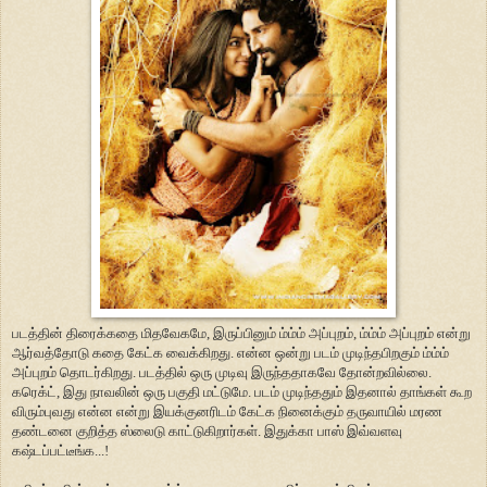
படத்தின் திரைக்கதை மிதவேகமே, இருப்பினும் ம்ம்ம் அப்புறம், ம்ம்ம் அப்புறம் என்று
ஆர்வத்தோடு கதை கேட்க வைக்கிறது. என்ன ஒன்று படம் முடிந்தபிறகும் ம்ம்ம்
அப்புறம் தொடர்கிறது. படத்தில் ஒரு முடிவு இருந்ததாகவே தோன்றவில்லை.
கரெக்ட், இது நாவலின் ஒரு பகுதி மட்டுமே. படம் முடிந்ததும் இதனால் தாங்கள் கூற
விரும்புவது என்ன என்று இயக்குனரிடம் கேட்க நினைக்கும் தருவாயில் மரண
தண்டனை குறித்த ஸ்லைடு காட்டுகிறார்கள். இதுக்கா பாஸ் இவ்வளவு
கஷ்டப்பட்டீங்க...!