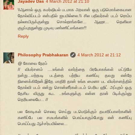
Jayadev Das
4 March 2012 at 21:10
\\ஆனால் ஒரு கமர்ஷியல் படமாக அரவான் ஒரு படுமொக்கையான
தோல்விப்படம் என்பதில் ஐயமில்லை.\\ சில பதிவர்கள் படம் ரொம்ப
நல்லாயிருக்குன்னு சொல்றாங்களே... ஆஹா... தெளிவா
குழப்புறதுன்னு முடிவு பண்ணிட்டீங்களா!!
Reply
Philosophy Prabhakaran
4 March 2012 at 21:12
@ கோவை நேரம்
// விமர்சனம் ....உங்கள் வார்த்தை பிரயோகங்கள் மட்டுமே
நன்று...மற்றபடி படத்தை பற்றிய கணிப்பு தவறு என்றே
நினைக்கிறேன்.இதே மாதிரி தான் உங்க மைனா பட விமர்சனத்தில்
தோல்வி படம் என்று சொன்னீர்கள்.படம் பெரிய ஹிட் அப்புறம் ஒரு
தேசிய விருது கூட ..உங்களுக்கு என்ன தான் பிடிக்கும்னு
தெரியலையே... //
பல கோடிகள் செலவு செய்து படமெடுக்கும் தயாரிப்பாளர்களின்
கணிப்பே பல சமயங்களில் பொய்யாகும்போது என் கணிப்பு
பொய்ப்பது ஆச்சர்யமில்லை...