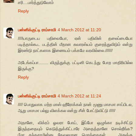
சரி....பார்த்துடுவோம்
Reply
பன்னிக்குட்டி ராம்சாமி
4 March 2012 at 11:20
////யாருடைய பதிவையோ, ஏன் பதிவின் தலைப்பையோ
படித்தால்கூட படத்தின் மீதான சுவாரஸ்யம் குறைந்துவிடும் என்று
இரண்டு நாட்களாக இணையம் பக்கமே வரவில்லை.//////
அடேங்கப்பா........ விருந்துக்கு பட்டினி கெடந்து போற மாதிரியில்ல
இருக்கு?
Reply
பன்னிக்குட்டி ராம்சாமி
4 March 2012 at 11:24
//// பொதுவாக மற்ற மாஸ் ஹீரோக்கள் நான் மூணு மாசமா சாப்பிடல,
ஆறு மாசமா பல்லு விளக்கல என்று சீன் போட்டுவிட்டு /////
அதானே, விக்ரம் ஓவரா போய், இப்போ ஒழுங்கா நடிச்சிட்டு
இருந்ததையும் கெடுத்துக்கிட்டாரே அதைத்தானே சொல்றீங்க?
பீமா கந்தசாமின்னு கேவலமான மொக்கைகள்....... அதுக்கு