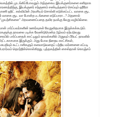
த வேகத்தில் முடங்கிப்போவதும் அத்தகைய இயக்குனர்களை எளிதாக
உதாரணத்திற்கு, இயக்குனர் சற்குணம் சண்டித்தனம் செய்யும் ஹீரோ
வாணி ஹிட். கல்வியின் அவசியம் சொல்லி எடுக்கப்பட்ட வாகை சூட
வர் வாகை சூட வா போன்ற படங்களை எடுப்பாரா...? அதனால்
“முயற்சிகளை” அரவணைப்பதை தவிர நமக்கு வேறு வழியில்லை.
வான் பார்ப்பவர்களின் உணர்வுகள் வேறுவிதமாக இருக்கக்கூடும்.
ர்களுக்கு நாவலை படிக்க வேண்டுமென்ற ஆர்வம் ஏற்படுவது
ல் பார்ப்பதைக் காட்டிலும் நாவல்களில் அதுவும் பீரியட் நாவலில்
ட்டகாசமாக இருக்கும். அது போல நிறைய காட்சிகள்,
 பசுபதியும் கூட்டாளிகளும் களவாடுவதைப் பற்றிய வர்ணனை எப்படி
ரார்வம் தொற்றிக்கொள்கிறது. புத்தகத்தின் சைஸ்தான் கொஞ்சம்