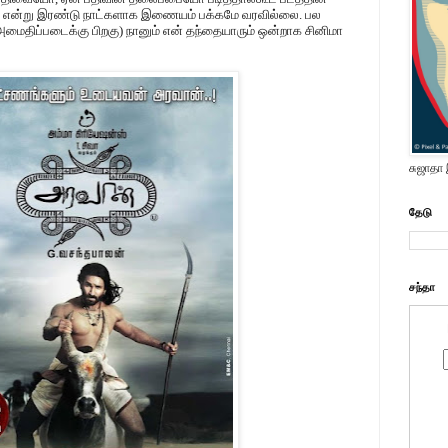
ும் என்று இரண்டு நாட்களாக இணையம் பக்கமே வரவில்லை. பல
மைதிப்படைக்கு பிறகு) நானும் என் தந்தையாரும் ஒன்றாக சினிமா
சுஜாதா
தேடு
சந்தா