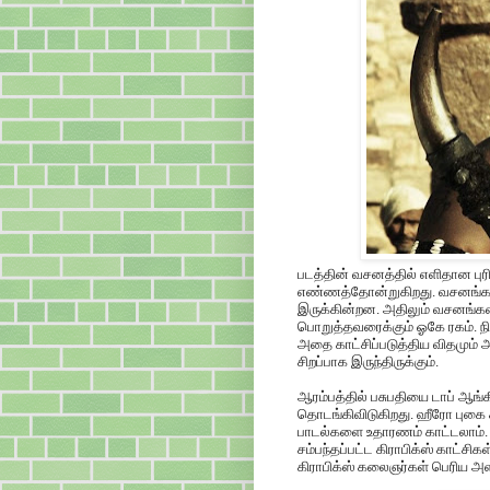
படத்தின் வசனத்தில் எளிதான புர
எண்ணத்தோன்றுகிறது. வசனங்கள் 
இருக்கின்றன. அதிலும் வசனங்க
பொறுத்தவரைக்கும் ஓகே ரகம். நில
அதை காட்சிப்படுத்திய விதமும் 
சிறப்பாக இருந்திருக்கும்.
ஆரம்பத்தில் பசுபதியை டாப் ஆங்
தொடங்கிவிடுகிறது. ஹீரோ புகை
பாடல்களை உதாரணம் காட்டலாம
சம்பந்தப்பட்ட கிராபிக்ஸ் காட்ச
கிராபிக்ஸ் கலைஞர்கள் பெரிய அ