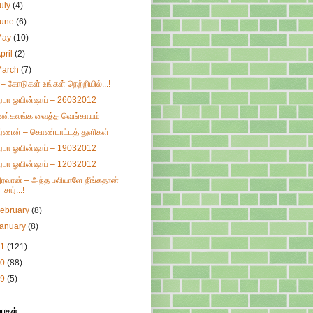
uly
(4)
June
(6)
May
(10)
pril
(2)
March
(7)
 – கோடுகள் உங்கள் நெற்றியில்...!
ிரபா ஒயின்ஷாப் – 26032012
ண்கலங்க வைத்த வெங்காயம்
ர்ணன் – கொண்டாட்டத் துளிகள்
ிரபா ஒயின்ஷாப் – 19032012
ிரபா ஒயின்ஷாப் – 12032012
ரவான் – அந்த பலியாளே நீங்கதான்
சார்...!
ebruary
(8)
January
(8)
11
(121)
10
(88)
09
(5)
்புகள்