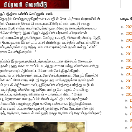
தப்பத்தியை ஸ்கிப் செய்துவிடலாம்
த்தொழில் செய்துவருகிறார்கள் பசுபதி & கோ. அச்சமயம் ராணியின்
பழைய பே
் பெயரைச் சொல்லி களவாடிவிடுகிறார்கள். பசுபதி தனது
►
20
ப்பய ஆதி என்று கண்டுபிடித்தாலும், அவரது களவுத்திறமையை
துக்கொள்கிறார். இருப்பினும் ஆதியின் பர்சனல் விஷயங்கள்
►
20
ம் மர்மமாகவே இருக்கின்றன. வேம்பூர் பசுபதி, சின்னவீரன்பட்டி ஆதி,
►
20
 போட்டியாக இரண்டாம் பாதி விரிகிறது. படத்தில் பலியாள் ஹீரோ
ிருக்கும்போது அந்த பலியாளே ரசிகர்கள் தான் என்று ட்விஸ்ட்
►
20
்றவை வெண்திரையில்...!
►
20
►
20
குப்பின் இது ஒரு குறிப்பிடத்தகுந்த படமாக நிச்சயம் அமையும்.
நான் மூணு மாசமா சாப்பிடல, ஆறு மாசமா பல்லு விளக்கல என்று
►
20
ிஷயங்களையும் ஆர்ப்பாட்டமில்லாமல் செய்திருக்கிறார்.
►
20
்டாம் பாதியில்தான் காட்டவே செய்கிறார்கள். அவரும் இரண்டு
்சி காட்சிகளோடு சரி. (நீ அழுவுறத பாக்குறதுக்கா தாயி நான்
►
20
ம் நாயகி அர்ச்சனா கவி, ஹீரோவின் வீரத்தை பார்த்து வழியும்
►
20
ி படத்திற்கு இன்னொரு ஹீரோ என்று சொல்லும் அளவிற்கு
ப்பட்டிருக்கிறது. கரிகாலன் – யாருய்யா நீயி...? அந்த
▼
20
ப்பு, தோரணை என நடிப்பில் மேன் ஆஃப் தி மூவி அவர்தான்.
►
்க்கையில் யாரும் முழுநேர காமெடியன்களாக இருப்பதில்லை.
►
ெரிய நடிகர் பட்டாளமே நடித்திருக்கிறது. சிறிய வேடங்களில் ரதி
 பரத், அஞ்சலி, சமையல் வல்லுநர் தாமு ஆகியோர் தோன்றுகின்றனர்.
►
O
►
►