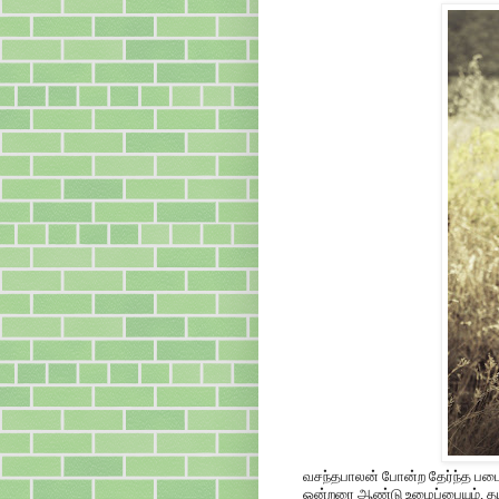
வசந்தபாலன் போன்ற தேர்ந்த படைப
ஒன்றரை ஆண்டு உழைப்பையும், தய