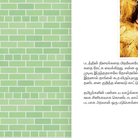
படத்தின் திரைக்கதை மிதவேகமே, இர
கதை கேட்க வைக்கிறது. என்ன ஒன்று
முடிவு இருந்ததாகவே தோன்றவில்லை
இதனால் தாங்கள் கூற விரும்புவத
தண்டனை குறித்த ஸ்லைடு காட்டுகி
தமிழர்களின் பண்டைய வாழ்க்கை
உலக சினிமாவாக கொண்டாடலாம். 
படமாக அரவான் ஒரு படுமொக்கை