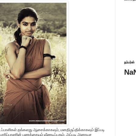
நம்பர்ஸ்
Na
்பாளிகள் தங்களது ஆசைக்காகவும், மனதிருப்திக்காகவும் இப்படி
ாரிப்பாளரின் பணத்தையும் வீணடிப்பதும், அப்படி அனாயச