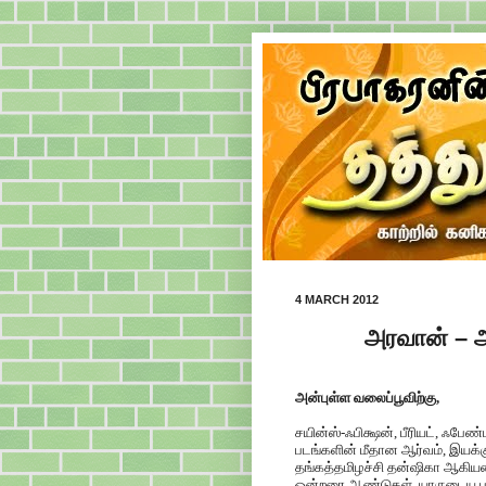
4 MARCH 2012
அரவான் – அந
அன்புள்ள வலைப்பூவிற்கு,
சயின்ஸ்-ஃபிக்ஷன், பீரியட், ஃபே
படங்களின் மீதான ஆர்வம், இயக்
தங்கத்தமிழச்சி தன்ஷிகா ஆகிய
ஒன்றரை ஆண்டுகள். யாருடைய ப