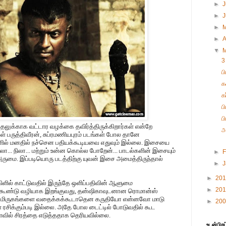
►
J
►
►
►
A
▼
3
ப
க
க
ப
ப
ிதலுக்காக வட்டார வழக்கை தவிர்த்திருக்கிறார்கள் என்றே
அ
பருத்திவீரன், சுப்ரமணியபுரம் படங்கள் போல தானே
ளில் மனதில் நச்சென பதியக்கூடியவை எதுவும் இல்லை. இசையை
ா... நிலா... மற்றும் உன்ன கொல்ல போறேன்... பாடல்களின் இசையும்
►
F
அருமை. இப்படியொரு படத்திற்கு யுவன் இசை அமைத்திருந்தால்
►
►
20
கிளில் காட்டுவதில் இருந்தே ஒளிப்பதிவின் ஆளுமை
►
20
 கூண்டு வழியாக இறங்குவது, தன்ஷிகாவுடனான ரொமான்ஸ்
். மிருகங்களை வதைக்கக்கூடாதென கருதியோ என்னவோ மாடு
►
20
ிகள் ரசிக்கும்படி இல்லை. அதே போல டைட்டில் போடுவதில் கூட
ளவில் சிரத்தை எடுத்ததாக தெரியவில்லை.
உடன்பிறப