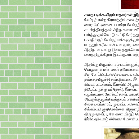
கதை படிக்க விரும்பாதவர்கள் இந்
வேம்பூர் என்ற கிராமத்தில் களவு
வைர அட்டிகையை யாரோ வேம்பூரின
சாமர்த்தியத்தால் அந்த களவாணி
பார்த்து தன்னோடு கூட்டு சேர்த்
பசுபதிக்கும் வேம்பூர் மக்களுக்கு
மாத்தூர் கரிகாலன் என மும்முனை
ஆதிதான் என்று நினைத்துக்கொண்ட
வைத்திருக்கிறார் இயக்குனர். மற
ஆதிக்கு மிருகம், ஈரம் படங்களுக்
பொதுவாக மற்ற மாஸ் ஹீரோக்கள் 
சீன் போட்டுவிட்டு செய்யும் பல வ
தங்கத்தமிழச்சி தன்ஷிகாவை இரண
கில்மா பாடல்கள், இரண்டு அழுகாச
தியேட்டருக்கு வந்தேன்). இரண்டா
வழக்கமான கேரக்டர்தான். பசுபத
அவருக்கு முக்கியத்துவம் கொடுக்க
சிகையலங்காரம், முறைப்பு, விறை
சிங்கம்புலி சூரமொக்கை. நிஜவாழ
திருமுருகன், டி.கே.கலா மற்றும் ப
நிர்வேதம் புகழ் ஸ்வேதா மேனன்,