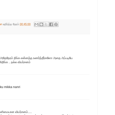
an
உதிர்த்த நேரம்
00:45:00
 அதேநேரம் நீங்க என்னத்த உணர்ந்தீர்களோ அதை அப்படியே
ிறீங்க .. நல்ல விமர்சனம்
ku mikka nanri
 எளிமையான விமர்சனம்.....