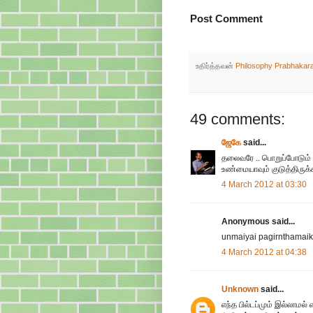
Post Comment
உதிர்த்தவன்
Philosophy Prabhakar
49 comments:
ஜேகே
said...
தலைவரே .. பொறுப்போடும்
உண்மையாவும் குடுத்திருக்க
4 March 2012 at 03:30
Anonymous said...
unmaiyai pagirnthamaik
4 March 2012 at 04:38
Unknown
said...
எந்த பில்டப்மும் இல்லாமல்