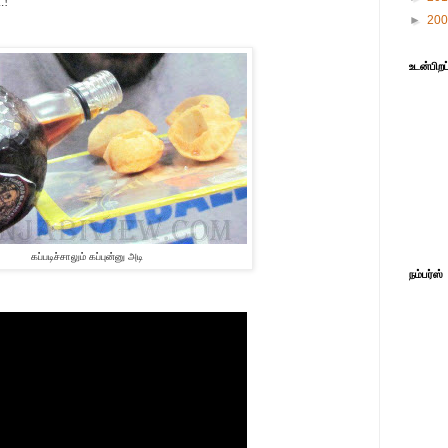
.!
►
20
உடன்பிறப
கப்படிச்சாலும் கப்புன்னு அடி
நம்பர்ஸ்