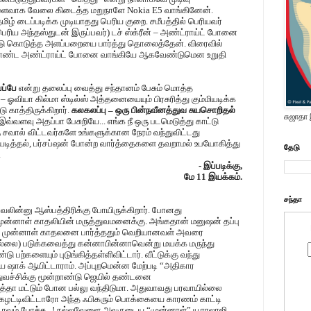
ைவாக வேலை கிடைத்த மறுநாளே Nokia E5 வாங்கினேன்.
மிழ் டைப்படிக்க முடியாதது பெரிய குறை. சமீபத்தில் பெரியவர்
ெரிய அந்தஸ்துடன் இருப்பவர்) டச் ஸ்க்ரீன் – அண்ட்ராய்ட் போனை
்டு கொடுத்த அளப்பறையை பார்த்து தொலைத்தேன். விரைவில்
 கொண்ட அண்ட்ராய்ட் போனை வாங்கியே ஆகவேண்டுமென உறுதி
ெப்பே
என்று தலைப்பு வைத்து சந்தானம் பேசும் மொத்த
ஓவியா கில்மா ஸ்டில்ஸ் அத்தனையையும் பிரசுரித்து கும்மியடிக்க
 காத்திருக்கிறார்.
கலகலப்பு – ஒரு பின்நவீனத்துவ சுயசொறிதல்
சுஜாதா
இவ்வளவு அதப்பா பேசுறியே... எங்க நீ ஒரு படமெடுத்து காட்டு
கு சவால் விட்டவர்களே உங்களுக்கான நேரம் வந்துவிட்டது
்லியடித்தல், பர்சப்ஷன் போன்ற வார்த்தைகளை தவறாமல் உபயோகித்து
தேடு
.
- இப்படிக்கு,
மே 11 இயக்கம்.
சந்தா
்வலின்னு ஆஸ்பத்திரிக்கு போயிருக்கிறார். போனது
முன்னாள் காதலியின் மருத்துவமனைக்கு. அங்கதான் மனுஷன் தப்பு
ில் முன்னாள் காதலனை பார்த்ததும் வெறியானவள் அவரை
இல்லை) படுக்கவைத்து கன்னாபின்னாவென்று மயக்க மருந்து
 பற்களையும் புடுங்கித்தள்ளிவிட்டார். வீட்டுக்கு வந்து
ே ஷாக் ஆயிட்டாராம். அப்புறமென்ன மேற்படி “அதிகார
துவச்சிக்கு மூன்றாண்டு ஜெயில் தண்டனை
த்தா மட்டும் போன பல்லு வந்திடுமா. அதுவாவது பரவாயில்லை
ழட்டிவிட்டாரோ அந்த ஃபிகரும் பொக்கையை காரணம் காட்டி
கோடாவும் போச்சு...! நல்லவேளை அவருடைய “முன்னாள்” யூராலாஜி