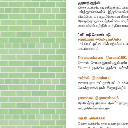
குஜராத் குஜிலி
லீலை படத்தில் நடித்திருக்கும் மா
பார்த்துக்கொண்டே இருக்கலாம்
கிளம்பினால் நமது ஆஸ்தான திரை
அழைத்தாலும் படத்தின் பெயரைக்
வைர விளம்பரத்தில் மாத்திரம் மான
ட்வீட் எடு கொண்டாடு:
சங்கிமங்கி
@
SaNgImOnKy
டாய்லெட் ஓட்டையில் எறியப்பட்ட
பாவங்களை..!
@
arasu1691
Thirunavukarasu
சோகம்
,
கோபம் இரண்டிலும் ஒரே
#
பேசாம
_
மூஞ்சிய
_
தூக்கி
_
வச்சு
கார்க்கி
@
iamkarki
சைனா புராடக்ட் தான் மட்டம். உங்
சொல்ற என்கிறாள்.
#
தோழிஅப்டேட
@
ganeshsai3
ganeshsai
அம்பேத்கர்
நினைவு தினம்: நாடு 
ஊருக்கெல்லாம் வரல
@
kalasal
rajesh
நீ கண்ணத்தில் கை வைத்து எதை