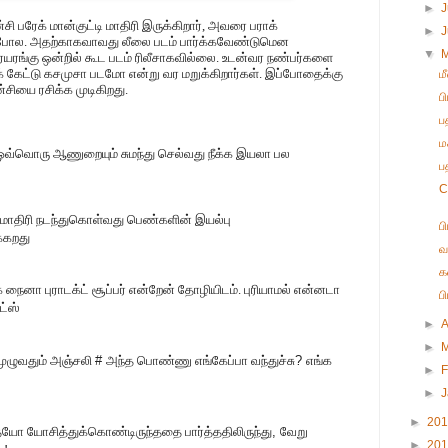
►
J
ன்சி பரேக் மான்குட்டி மாதிரி இருக்கிறார், அவரை பராக்
►
 போல. அதற்காகவாவது லீலை படம் பார்க்கவேண்டுமென
▼
யரங்கு ஒன்றில் கூட படம் ரிலீசாகவில்லை. உடன்வர நண்பர்களை
 கேட்டு கசமுசா படமோ என்று வர மறுக்கிறார்கள். இப்போதைக்கு
ம
்சியை ரசிக்க முடிகிறது.
ப
ப
ம
 ஒவ்வொரு ஆணுறையும் சுமந்து செல்வது நீக்க இயலா பல
பத
C
 மாதிரி நடந்துகொள்வது பெண்களின் இயல்பு
ப
க்கறது
வ
க
க நைனா புராடக்ட் சூப்பர் என்றேன் தோழியிடம். புரியாமல் என்னடா
ப
்ஸ்
►
A
►
முழுவதும் அஞ்சலி
#
அந்த பொண்ணு எங்கேப்பா வந்துச்சு
?
எங்க
►
F
►
►
20
யோ யோசித்துக்கொண்டிருந்ததை பார்த்ததிலிருந்து
,
வேறு
►
20