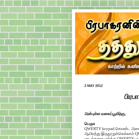
2 MAY 2012
பிரப
அன்புள்ள வலைப்பூவிற்கு,
பெருசு
QWERTY keypad கொண்ட அலைபேசி
ஆயிரத்து இருநூறுக்கெல்லாம் 
மாடல்களை பார்த்து QWERTY பயன