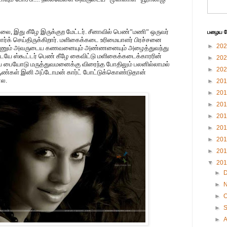
்லை, இது கீழே இருக்குற மேட்டர். சீனாவில் பெண்”மணி” ஒருவர்
பழைய பே
ர்க் செய்திருக்கிறார். மளிகைக்கடை உரிமையாளர் பிரச்சனை
►
20
 பெண்ணும் அவருடைய கணவனையும் அண்ணனையும் அழைத்துவந்து
ே ஸ்கூட்டர் பெண் கீழே கைவிட்டு மளிகைக்கடைக்காரரின்
►
20
்கிய பையோடு மருத்துவமனைக்கு விரைந்த போதிலும் பலனில்லாமல்
►
20
ன் ஆண்கள் இனி அப்டோமன் கார்ட் போட்டுக்கொண்டுதான்
ோல.
►
20
►
20
►
20
►
20
►
20
►
20
►
20
▼
20
►
►
►
O
►
►