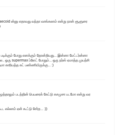
aecoid ன்னு எதாவது வந்தா வாங்கலாம் என்று நான் சூளுரை
)
ி படிக்கும் போது எனக்கும் தோன்றியது... இன்னா மேட்டர்ன்னா
.. ஒரு supermax ப்ளேட் போதும்... ஒரு நர்ஸ் ஏமாத்த முயற்சி
 காரியத்த கட் பண்ணியிருக்கு... :)
த்தாலும் படத்தின் பெயரைக் கேட்டு கசமுசா படமோ என்று வர
 எல்லாம் ஏன் கூட்டு சேர்ற... :))