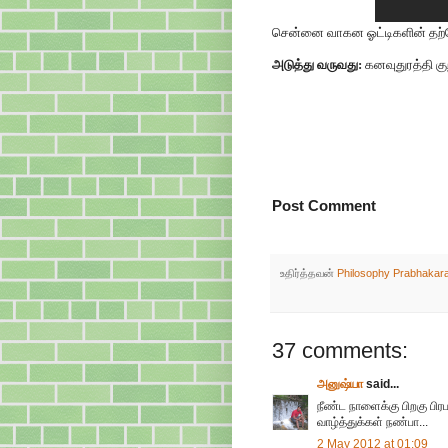
சென்னை வாகன ஓட்டிகளின் தற்போ
அடுத்து வருவது:
கனவுதுரத்தி குற
Post Comment
உதிர்த்தவன்
Philosophy Prabhakar
37 comments:
அனுஷ்யா
said...
நீண்ட நாளைக்கு பிறகு பிர
வாழ்த்துக்கள் நண்பா...
2 May 2012 at 01:09