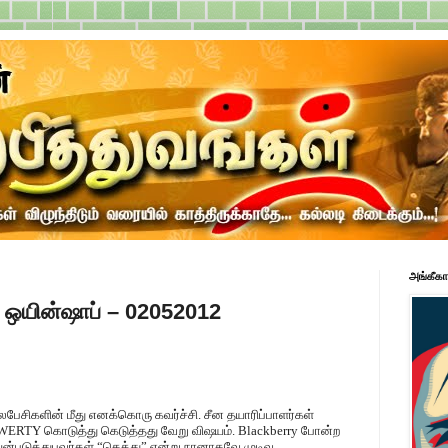
அங்கீகா
ா ஒயின்ஷாப் – 02052012
களின் மீது எனக்கொரு கவர்ச்சி. சீன தயாரிப்பாளர்கள்
QWERTY கொடுத்து கெடுத்தது வேறு விஷயம். Blackberry போன்ற
்படுத்துபவர்கள் “கெத்து” என்று நானாகவே முடிவு