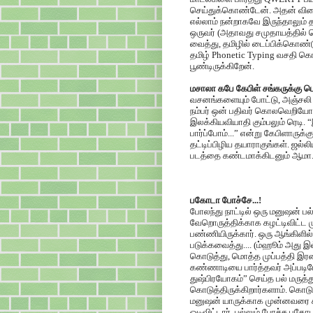
செய்துக்கொண்டேன். அதன் விள
எல்லாம் நன்றாகவே இருந்தாலும் த
ஒருவர் (அதாவது சமுதாயத்தில் ப
வைத்து, தமிழில் டைப்பிக்கொண
தமிழ் Phonetic Typing வசதி
பூண்டிருக்கிறேன்.
மசாலா கபே கேபிள் சங்கருக்கு ப
வசனங்களையும் போட்டு, அஞ்சலி – 
நம்பர் ஒன் பதிவர் கொலவெறியோடு
இலக்கியவியாதி கும்பலும் ரெடி. “
பார்ப்போம்...” என்று கேபிளாருக்
தட்டிப்பிழிய தயாராகுங்கள். ஜல
படத்தை கண்டமாக்கிடனும் ஆமா
பகோடா போச்சே...!
போலந்து நாட்டில் ஒரு மனுஷன் பல
வேறொருத்திக்காக கழட்டிவிட்ட 
பண்ணியிருக்கார். ஒரு ஆங்கிள
படுக்கவைத்து.... (ம்ஹூம் அது 
கொடுத்து, மொத்த முப்பத்தி இரண்டு
கண்ணாடியை பார்த்தவர் அப்படிய
துஷ்பிரயோகம்” செய்த பல் மருத்
கொடுத்திருக்கிறார்களாம். கொடு
மனுஷன் யாருக்காக முன்னவரை க
ஓடிவிட்டார். பல்லும் போச்சு ப