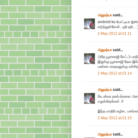
அனுஷ்யா
said...
android ku போட்டியா gyn
எடுத்துள்ளேன்.. ஹி ஹி... :
2 May 2012 at 01:11
அனுஷ்யா
said...
அதே யூராலாஜி மேட்டர் பாத
இதுக்கு யூராலாஜி தேவ இல்ல
பண்ண காதலனுக்கு கச்சிதமா
2 May 2012 at 01:14
அனுஷ்யா
said...
//உடன்வர நண்பர்களை அழை
மறுக்கிறார்கள். //
இந்த மாதிரி கழிசட பசங்ககூட
2 May 2012 at 01:15
அனுஷ்யா
said...