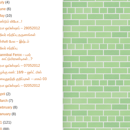
uly
(4)
June
(6)
May
(10)
ீண்டும் லியோ...!
ிரபா ஒயின்ஷாப் – 28052012
திவர் சந்திப்பு தருணங்கள்
ச்சினி மேல – இஷ்டம்
ிவர் சந்திப்பு
annibal Ferox – யார்
காட்டுமிராண்டிகள்...?
ிரபா ஒயின்ஷாப் – 07052012
ழக்கு எண்: 18/9 – ஜஸ்ட் மிஸ்
னவுதுரத்தி குறிப்புகள் – பாகம் 03
ிரபா ஒயின்ஷாப் – 02052012
pril
(2)
March
(7)
ebruary
(8)
January
(8)
11
(121)
10
(88)