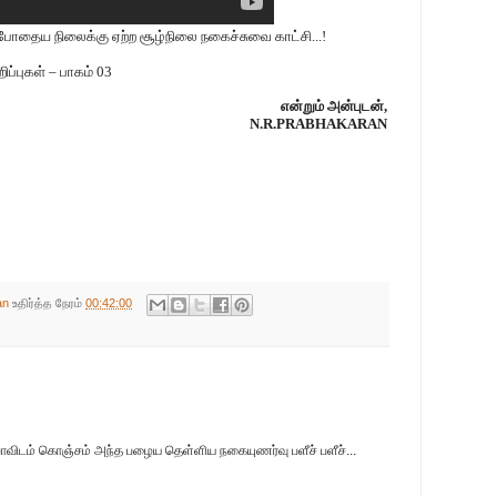
தைய நிலைக்கு ஏற்ற சூழ்நிலை நகைச்சுவை காட்சி...!
ிப்புகள் – பாகம் 03
என்றும் அன்புடன்,
N.R.PRABHAKARAN
an
உதிர்த்த நேரம்
00:42:00
பாவிடம் கொஞ்சம் அந்த பழைய தெள்ளிய நகையுணர்வு பளீச் பளீச்...