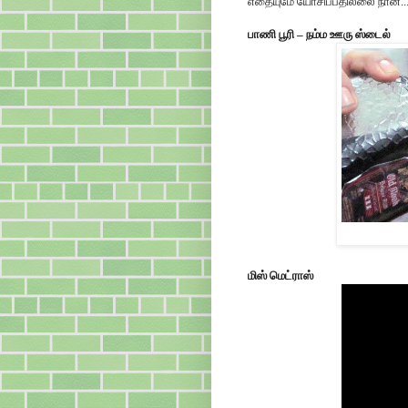
எதையுமே யோசிப்பதில்லை நான்...
பாணி பூரி – நம்ம ஊரு ஸ்டைல்
மிஸ் மெட்ராஸ்